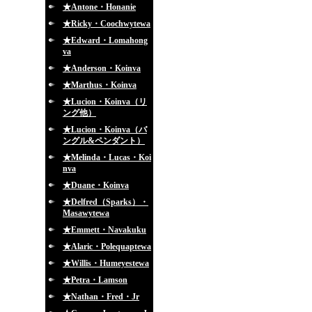
★Antone・Honanie
★Ricky・Coochwytewa
★Edward・Lomahong
va
★Anderson・Koinva
★Marthus・Koinva
★Lucion・Koinva（リ
ング他）
★Lucion・Koinva（バ
ングル&ペンダント）
★Melinda・Lucas・Koi
nva
★Duane・Koinva
★Delfred（Sparks）・
Masawytewa
★Emmett・Navakuku
★Alaric・Polequaptewa
★Willis・Humeyestewa
★Petra・Lamson
★Nathan・Fred・Jr