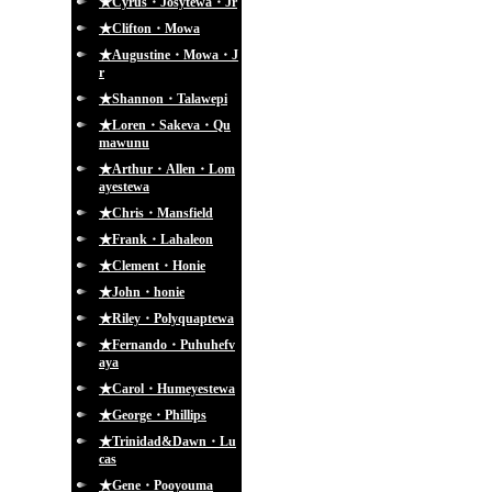
★Cyrus・Josytewa・Jr
★Clifton・Mowa
★Augustine・Mowa・J
r
★Shannon・Talawepi
★Loren・Sakeva・Qu
mawunu
★Arthur・Allen・Lom
ayestewa
★Chris・Mansfield
★Frank・Lahaleon
★Clement・Honie
★John・honie
★Riley・Polyquaptewa
★Fernando・Puhuhefv
aya
★Carol・Humeyestewa
★George・Phillips
★Trinidad&Dawn・Lu
cas
★Gene・Pooyouma