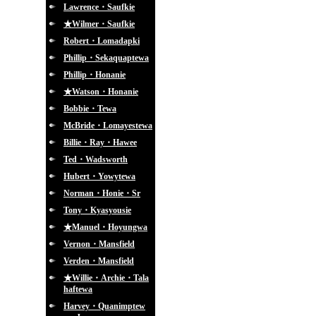
Lawrence・Saufkie
★Wilmer・Saufkie
Robert・Lomadapki
Phillip・Sekaquaptewa
Phillip・Honanie
★Watson・Honanie
Bobbie・Tewa
McBride・Lomayestewa
Billie・Ray・Hawee
Ted・Wadsworth
Hubert・Yowytewa
Norman・Honie・Sr
Tony・Kyasyousie
★Manuel・Hoyungwa
Vernon・Mansfield
Verden・Mansfield
★Willie・Archie・Tala
haftewa
Harvey・Quanimptew