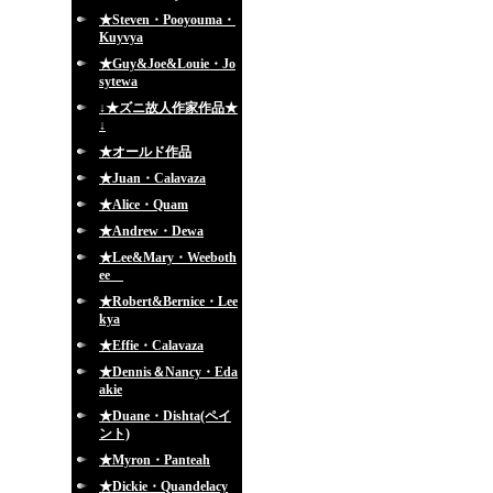
★Steven・Pooyouma・
Kuyvya
★Guy&Joe&Louie・Jo
sytewa
↓★ズニ故人作家作品★
↓
★オールド作品
★Juan・Calavaza
★Alice・Quam
★Andrew・Dewa
★Lee&Mary・Weeboth
ee
★Robert&Bernice・Lee
kya
★Effie・Calavaza
★Dennis＆Nancy・Eda
akie
★Duane・Dishta(ペイ
ント)
★Myron・Panteah
★Dickie・Quandelacy