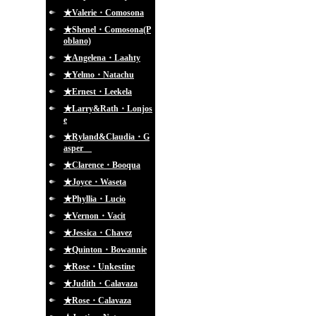
★Valerie・Comosona
★Shenel・Comosona(P
oblano)
★Angelena・Laahty
★Yelmo・Natachu
★Ernest・Leekela
★Larry&Rath・Lonjos
e
★Ryland&Claudia・G
asper
★Clarence・Booqua
★Joyce・Waseta
★Phyllia・Lucio
★Vernon・Vacit
★Jessica・Chavez
★Quinton・Bowannie
★Rose・Unkestine
★Judith・Calavaza
★Rose・Calavaza