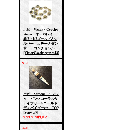
ホピ Victor・Coochw
ytewa オーバレイ 1
8K?14K?ゴールド&シ
ルバー カチーナダン
サー コンチョベルト
[VictorCoochwytewa13]
No.4
ホピ Sonwai インレ
イ ピンクコーラル&
アイボリー&ゴールド
ディバイダーetc TOP
[Sonwai7]
999,999,999円
(税込)
No.5