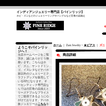
インディアンジュエリー専門店【パインリッジ】
ホピ・ズニなどのジュエリーリングやバングルなど圧巻の品揃え
ホーム
｜ Zuni Jewelry >
★ピアス
｜
ズニ
ようこそパインリッ
ジへ！
当店ホームページをご覧
商品詳細
頂き、誠にありがとう御
座います。こちらはホ
ピ、ズニ、サントドミン
ゴ、イスレタなどナバホ
族以外のジュエリーとク
ラフトグッズを販売して
いるHPになります。オ
ーセンティック専門店な
らではの圧巻の品揃えと
リーズナブルなプライス
でご提供できるように心
がけております。ナバホ
族ジュエリーは
こちら
を