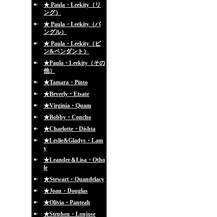
★ Paula・Leekity（リ
ング）
★ Paula・Leekity（バ
ングル）
★ Paula・Leekity（ピ
ン&ペンダント）
★Paula・Leekity（その
他）
★Tamara・Pinto
★Beverly・Etsate
★Virginia・Quam
★Bobby・Concho
★Charlotte・Dishta
★Leslie&Gladys・Lam
y
★Leander＆Lisa・Otho
le
★Stewart・Quandelacy
★Joan・Douglas
★Olivia・Panteah
★Stephen・Lonjose