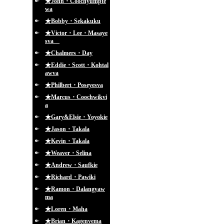
★John・Coochyumpte
wa
★Bobby・Sekakuku
★Victor・Lee・Masaye
sva
★Chalmers・Day
★Eddie・Scott・Kohtal
awva
★Philbert・Poseyesva
★Marcus・Coochwikvi
a
★Gary&Elsie・Yoyokie
★Jason・Takala
★Kevin・Takala
★Weaver・Selina
★Andrew・Saufkie
★Richard・Pawiki
★Ramon・Dalangyaw
ma
★Loren・Maha
★Brian・Kagenvema