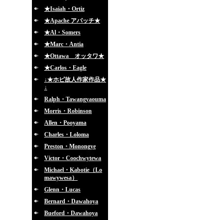
★Isaiah・Ortiz
★Apache アパッチ★
★Al・Somers
★Marc・Antia
★Ottawa オッタワ★
★Carlos・Eagle
↓★ホピ故人作家作品★
↓
Ralph・Tawangyaouma
Morris・Robinson
Allen・Pooyama
Charles・Loloma
Preston・Monongye
Victor・Coochwytewa
Michael・Kabotie（Lo
mawywesa）
Glenn・Lucas
Bernard・Dawahoya
Bueford・Dawahoya