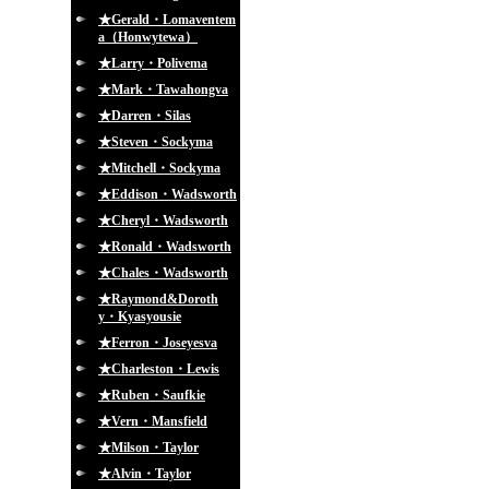
★Gerald・Lomaventem
a（Honwytewa）
★Larry・Polivema
★Mark・Tawahongva
★Darren・Silas
★Steven・Sockyma
★Mitchell・Sockyma
★Eddison・Wadsworth
★Cheryl・Wadsworth
★Ronald・Wadsworth
★Chales・Wadsworth
★Raymond&Doroth
y・Kyasyousie
★Ferron・Joseyesva
★Charleston・Lewis
★Ruben・Saufkie
★Vern・Mansfield
★Milson・Taylor
★Alvin・Taylor