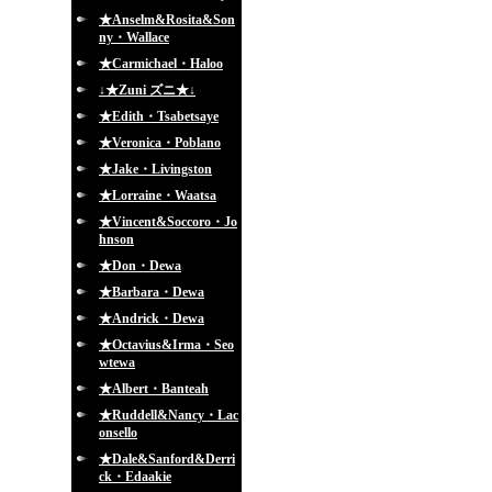
★Anselm&Rosita&Son
ny・Wallace
★Carmichael・Haloo
↓★Zuni ズニ★↓
★Edith・Tsabetsaye
★Veronica・Poblano
★Jake・Livingston
★Lorraine・Waatsa
★Vincent&Soccoro・Jo
hnson
★Don・Dewa
★Barbara・Dewa
★Andrick・Dewa
★Octavius&Irma・Seo
wtewa
★Albert・Banteah
★Ruddell&Nancy・Lac
onsello
★Dale&Sanford&Derri
ck・Edaakie