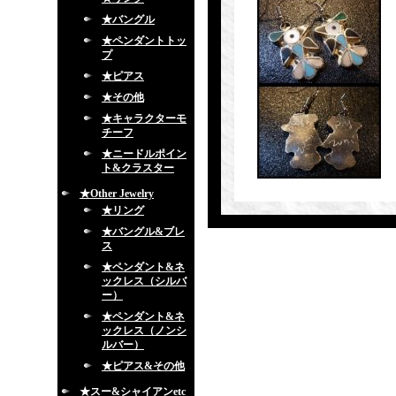
★バングル
★ペンダントトッ
プ
★ピアス
★その他
★キャラクターモ
チーフ
★ニードルポイン
ト&クラスター
★Other Jewelry
★リング
★バングル&ブレ
ス
★ペンダント&ネ
ックレス（シルバ
ー）
★ペンダント&ネ
ックレス（ノンシ
ルバー）
★ピアス&その他
★スー&シャイアンetc