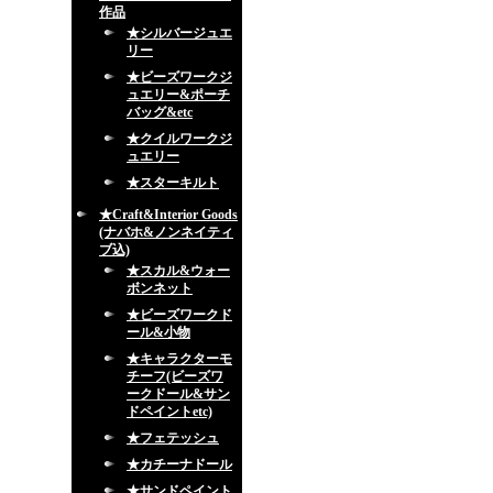
作品
★シルバージュエ
リー
★ビーズワークジ
ュエリー&ポーチ
バッグ&etc
★クイルワークジ
ュエリー
★スターキルト
★Craft&Interior Goods
(ナバホ&ノンネイティ
ブ込)
★スカル&ウォー
ボンネット
★ビーズワークド
ール&小物
★キャラクターモ
チーフ(ビーズワ
ークドール&サン
ドペイントetc)
★フェテッシュ
★カチーナドール
★サンドペイント