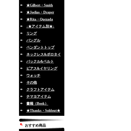
★Gilbert・Smith
★Joelias・Draper
★Rita・Quezada
↓★アイテム別★↓
リング
バングル
ペンダントトップ
ネックレス&ボロタイ
バックル&ベルト
ピアス&イヤリング
ウォッチ
その他
クラフトアイテム
チマヨアイテム
書籍（Book）
★Thanks・Soldout★
おすすめ商品