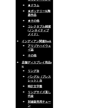
★ドラム
★ポッテリー&陶
器作品
★その他
コレクタブル雑貨
(ノンネイティブ
メイド）
インディアン関連Book
アリゾナハイウェ
イ誌
その他
店舗ディスプレイ用品e
tc
リング台
バングル（ブレス
レット）台
時計文字盤
リングサイズ直し
代金
別途販売用チェー
ン