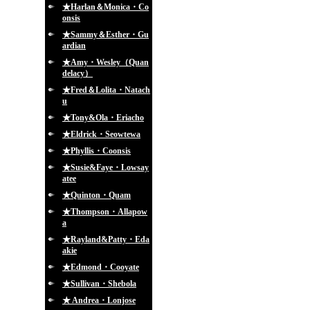
★Harlan＆Monica・Co
onsis
★Sammy＆Esther・Gu
ardian
★Amy・Wesley（Quan
delacy）
★Fred＆Lolita・Natach
u
★Tony&Ola・Eriacho
★Eldrick・Seowtewa
★Phyllis・Coonsis
★Susie&Faye・Lowsay
atee
★Quinton・Quam
★Thompson・Allapow
a
★Rayland&Patty・Eda
akie
★Edmond・Cooyate
★Sullivan・Shebola
★ Andrea・Lonjose