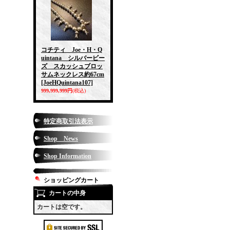
コチティ Joe・H・Q
uintana シルバービー
ズ スカッシュブロッ
サムネックレス約67cm
[JoeHQuintana107]
999,999,999円
(税込)
特定商取引法表示
Shop News
Shop Information
ショッピングカート
カートの中身
カートは空です。