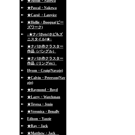
★Justin・Natewa
★Pascal・Nakewa
★Carol ・Lateyice
★Hollie・Booqua(ビー
ズワーク)
↓★ナバホetc(ホピ&ズ
ニスタイル)★↓
★ナバホ作クラスター
作品（バングル）
★ナバホ作クラスター
作品（リングetc）
Hyson・Craig(Navajo)
★Calvin・Peterson(Nav
ajo)
★Raymond・Boyd
★Larry・Watchman
★Tevesa・Jenio
★Veronica・Benally
Edison・Yazzie
★Ray・Jack
★Matthew・Jack