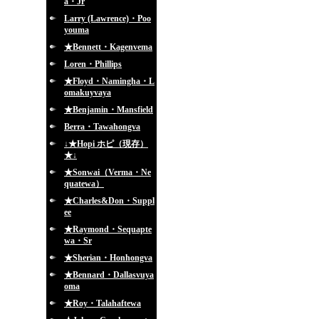
a・Jr
Larry (Lawrence)・Poo
youma
★Bennett・Kagenvema
Loren・Phillips
★Floyd・Namingha・L
omakuyvaya
★Benjamin・Mansfield
Berra・Tawahongva
↓★Hopi ホピ（現存）
★↓
★Sonwai（Verma・Ne
quatewa）
★Charles&Don・Suppl
ee
★Raymond・Sequapte
wa・Sr
★Sherian・Honhongva
★Bennard・Dallasvuya
oma
★Roy・Talahaftewa