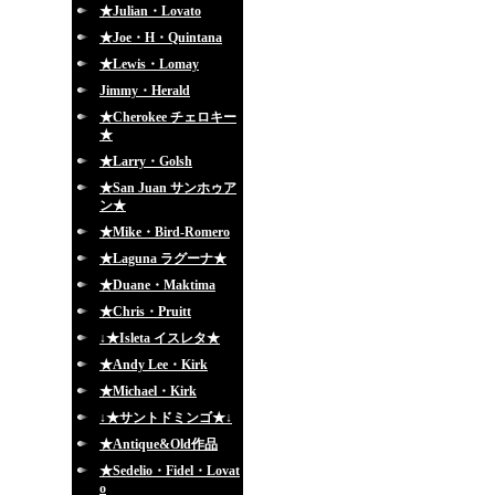
★Julian・Lovato
★Joe・H・Quintana
★Lewis・Lomay
Jimmy・Herald
★Cherokee チェロキー
★
★Larry・Golsh
★San Juan サンホゥア
ン★
★Mike・Bird-Romero
★Laguna ラグーナ★
★Duane・Maktima
★Chris・Pruitt
↓★Isleta イスレタ★
★Andy Lee・Kirk
★Michael・Kirk
↓★サントドミンゴ★↓
★Antique&Old作品
★Sedelio・Fidel・Lovat
o