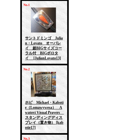
No.1
サントドミンゴ Julia
n・Lovato オーバレ
イ 超BIGサイズコー
ラル付 BIGボロタ
イ
[JulianLovato13]
No.2
ホピ Michael・Kaboti
e（Lomawywesa） A
watovi Visual Prayers
スタンディングディス
プレイ（置き物）
[kab
otie17]
No.3