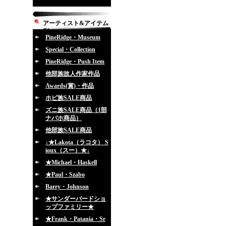
アーティスト&アイテム
別
PineRidge・Museum
Special・Collection
PineRidge・Push Item
他部族故人作家作品
Awards(賞)・作品
ホピ族SALE商品
ズニ族SALE商品（1部
ナバホ商品）
他部族SALE商品
↓★Lakota（ラコタ） S
ioux（スー）★↓
★Michael・Haskell
★Paul・Szabo
Barry・Johnson
★サンダーバードショ
ップファミリー★
★Frank・Patania・Sr