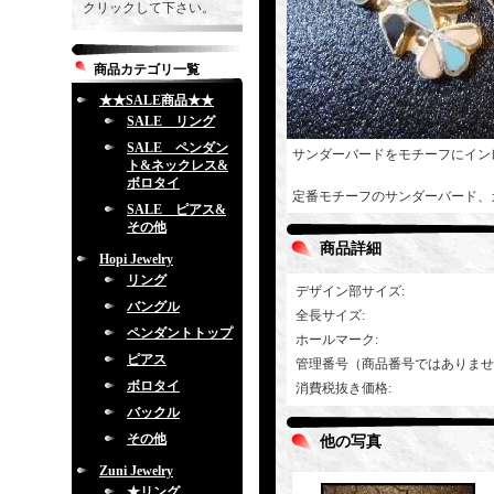
クリックして下さい。
商品カテゴリ一覧
★★SALE商品★★
SALE リング
SALE ペンダン
サンダーバードをモチーフにイン
ト&ネックレス&
ボロタイ
定番モチーフのサンダーバード、
SALE ピアス&
その他
商品詳細
Hopi Jewelry
リング
デザイン部サイズ
:
バングル
全長サイズ
:
ペンダントトップ
ホールマーク
:
ピアス
管理番号（商品番号ではありませ
ボロタイ
消費税抜き価格
:
バックル
その他
他の写真
Zuni Jewelry
★リング