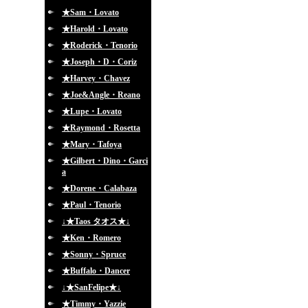
★Sam・Lovato
★Harold・Lovato
★Roderick・Tenorio
★Joseph・D・Coriz
★Harvey・Chavez
★Joe&Angle・Reano
★Lupe・Lovato
★Raymond・Rosetta
★Mary・Tafoya
★Gilbert・Dino・Garci
a
★Dorene・Calabaza
★Paul・Tenorio
↓★Taos タオス★↓
★Ken・Romero
★Sonny・Spruce
★Buffalo・Dancer
↓★SanFelipe★↓
★Timmy・Yazzie