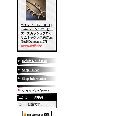
コチティ Joe・H・Q
uintana シルバービー
ズ スカッシュブロッ
サムネックレス約67cm
[JoeHQuintana107]
999,999,999円
(税込)
特定商取引法表示
Shop News
Shop Information
ショッピングカート
カートの中身
カートは空です。