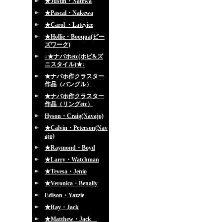
★Justin・Natewa
★Pascal・Nakewa
★Carol ・Lateyice
★Hollie・Booqua(ビー
ズワーク)
↓★ナバホetc(ホピ&ズ
ニスタイル)★↓
★ナバホ作クラスター
作品（バングル）
★ナバホ作クラスター
作品（リングetc）
Hyson・Craig(Navajo)
★Calvin・Peterson(Nav
ajo)
★Raymond・Boyd
★Larry・Watchman
★Tevesa・Jenio
★Veronica・Benally
Edison・Yazzie
★Ray・Jack
★Matthew・Jack