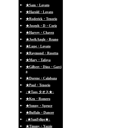
★Sam・Lovato
★Harold・Lovato
★Roderick・Tenorio
★Joseph・D・Coriz
★Harvey・Chavez
★Joe&Angle・Reano
★Lupe・Lovato
★Raymond・Rosetta
★Mary・Tafoya
★Gilbert・Dino・Garci
a
★Dorene・Calabaza
★Paul・Tenorio
↓★Taos タオス★↓
★Ken・Romero
★Sonny・Spruce
★Buffalo・Dancer
↓★SanFelipe★↓
★Timmy・Yazzie