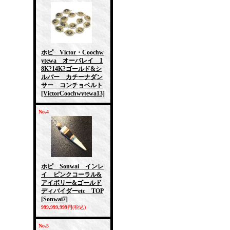
ホピ Victor・Coochw
ytewa オーバレイ 1
8K?14K?ゴールド&シ
ルバー カチーナダン
サー コンチョベルト
[VictorCoochwytewa13]
No.4
ホピ Sonwai インレ
イ ピンクコーラル&
アイボリー&ゴールド
ディバイダーetc TOP
[Sonwai7]
999,999,999円
(税込)
No.5