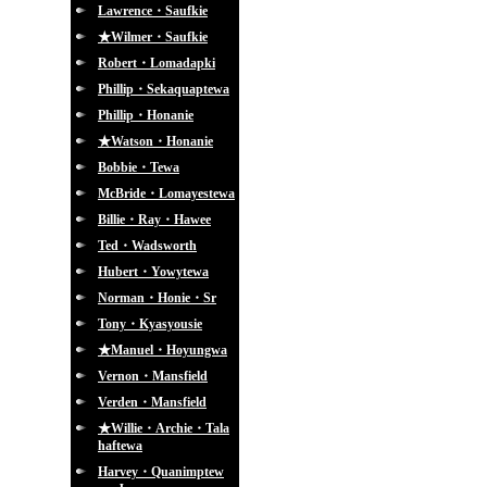
Lawrence・Saufkie
★Wilmer・Saufkie
Robert・Lomadapki
Phillip・Sekaquaptewa
Phillip・Honanie
★Watson・Honanie
Bobbie・Tewa
McBride・Lomayestewa
Billie・Ray・Hawee
Ted・Wadsworth
Hubert・Yowytewa
Norman・Honie・Sr
Tony・Kyasyousie
★Manuel・Hoyungwa
Vernon・Mansfield
Verden・Mansfield
★Willie・Archie・Tala
haftewa
Harvey・Quanimptew