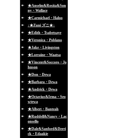
★Anselm&Rosita&Son
ny・Wallace
★Carmichael・Haloo
↓★Zuni ズニ★↓
★Edith・Tsabetsaye
★Veronica・Poblano
★Jake・Livingston
★Lorraine・Waatsa
★Vincent&Soccoro・Jo
hnson
★Don・Dewa
★Barbara・Dewa
★Andrick・Dewa
★Octavius&Irma・Seo
wtewa
★Albert・Banteah
★Ruddell&Nancy・Lac
onsello
★Dale&Sanford&Derri
ck・Edaakie