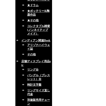
★ドラム
★ポッテリー&陶
器作品
★その他
コレクタブル雑貨
(ノンネイティブ
メイド）
インディアン関連Book
アリゾナハイウェ
イ誌
その他
店舗ディスプレイ用品e
tc
リング台
バングル（ブレス
レット）台
時計文字盤
リングサイズ直し
代金
別途販売用チェー
ン