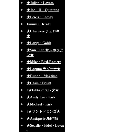
★Julian・Lovato
★Joe・H・Quintana
★Lewis・Lomay
Jimmy・Herald
★Cherokee チェロキー
★
★Larry・Golsh
★San Juan サンホゥア
ン★
★Mike・Bird-Romero
★Laguna ラグーナ★
★Duane・Maktima
★Chris・Pruitt
↓★Isleta イスレタ★
★Andy Lee・Kirk
★Michael・Kirk
↓★サントドミンゴ★↓
★Antique&Old作品
★Sedelio・Fidel・Lovat
o