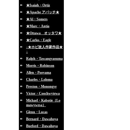
★Isaiah・Ortiz
★Apache アパッチ★
★Al・Somers
★Marc・Antia
★Ottawa オッタワ★
★Carlos・Eagle
↓★ホピ故人作家作品★
↓
Ralph・Tawangyaouma
Morris・Robinson
Allen・Pooyama
Charles・Loloma
Preston・Monongye
Victor・Coochwytewa
Michael・Kabotie（Lo
mawywesa）
Glenn・Lucas
Bernard・Dawahoya
Bueford・Dawahoya