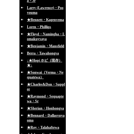
a・Jr
Larry (Lawrence)・Poo
youma
★Bennett・Kagenvema
Loren・Phillips
★Floyd・Namingha・L
omakuyvaya
★Benjamin・Mansfield
Berra・Tawahongva
↓★Hopi ホピ（現存）
★↓
★Sonwai（Verma・Ne
quatewa）
★Charles&Don・Suppl
ee
★Raymond・Sequapte
wa・Sr
★Sherian・Honhongva
★Bennard・Dallasvuya
oma
★Roy・Talahaftewa