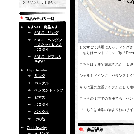
クリックして下さい。
商品カテゴリ一覧
★★SALE商品★★
SALE リング
SALE ペンダン
ト&ネックレス&
ものすごく綺麗にカッティングさ
ボロタイ
こちらはサントドミンゴ族「Dorene
SALE ピアス&
その他
こちらは３連で完成された、１連
Hopi Jewelry
シェルをメインに、バランスよく
リング
バングル
今では夏の定番アイテムとして定
ペンダントトップ
ピアス
こちらの１本での着用でも、ペン
ボロタイ
※こちらは通常の物より粒のサイ
バックル
その他
Zuni Jewelry
商品詳細
★リング