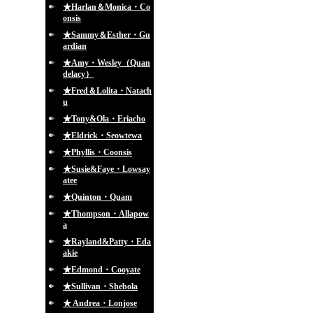
★Harlan＆Monica・Co
onsis
★Sammy＆Esther・Gu
ardian
★Amy・Wesley（Quan
delacy）
★Fred＆Lolita・Natach
u
★Tony&Ola・Eriacho
★Eldrick・Seowtewa
★Phyllis・Coonsis
★Susie&Faye・Lowsay
atee
★Quinton・Quam
★Thompson・Allapow
a
★Rayland&Patty・Eda
akie
★Edmond・Cooyate
★Sullivan・Shebola
★ Andrea・Lonjose