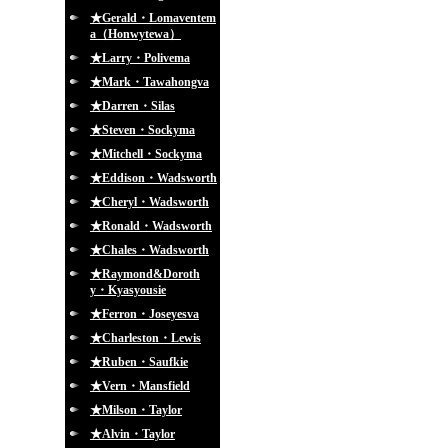
★Gerald・Lomaventem
a（Honwytewa）
★Larry・Polivema
★Mark・Tawahongva
★Darren・Silas
★Steven・Sockyma
★Mitchell・Sockyma
★Eddison・Wadsworth
★Cheryl・Wadsworth
★Ronald・Wadsworth
★Chales・Wadsworth
★Raymond&Doroth
y・Kyasyousie
★Ferron・Joseyesva
★Charleston・Lewis
★Ruben・Saufkie
★Vern・Mansfield
★Milson・Taylor
★Alvin・Taylor