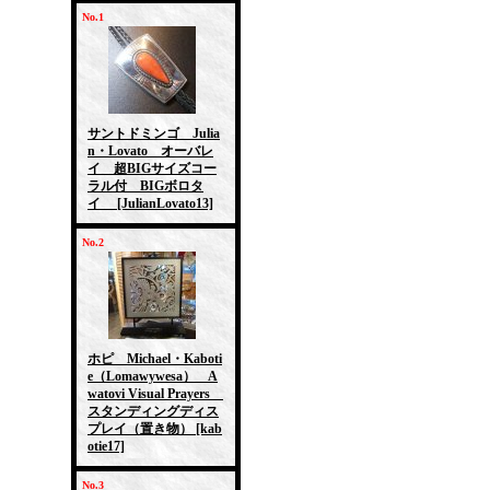
No.1
サントドミンゴ Julia
n・Lovato オーバレ
イ 超BIGサイズコー
ラル付 BIGボロタ
イ
[JulianLovato13]
No.2
ホピ Michael・Kaboti
e（Lomawywesa） A
watovi Visual Prayers
スタンディングディス
プレイ（置き物）
[kab
otie17]
No.3