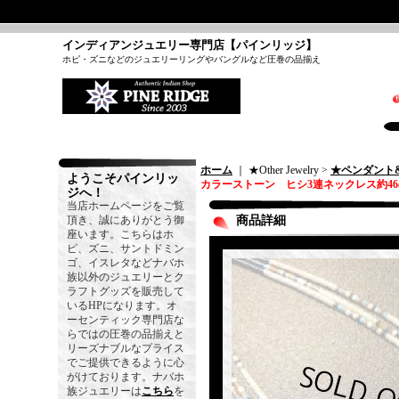
インディアンジュエリー専門店【パインリッジ】
ホピ・ズニなどのジュエリーリングやバングルなど圧巻の品揃え
ホーム
｜ ★Other Jewelry >
★ペンダント
ようこそパインリッ
カラーストーン ヒシ3連ネックレス約46
ジへ！
当店ホームページをご覧
頂き、誠にありがとう御
商品詳細
座います。こちらはホ
ピ、ズニ、サントドミン
ゴ、イスレタなどナバホ
族以外のジュエリーとク
ラフトグッズを販売して
いるHPになります。オ
ーセンティック専門店な
らではの圧巻の品揃えと
リーズナブルなプライス
でご提供できるように心
がけております。ナバホ
族ジュエリーは
こちら
を