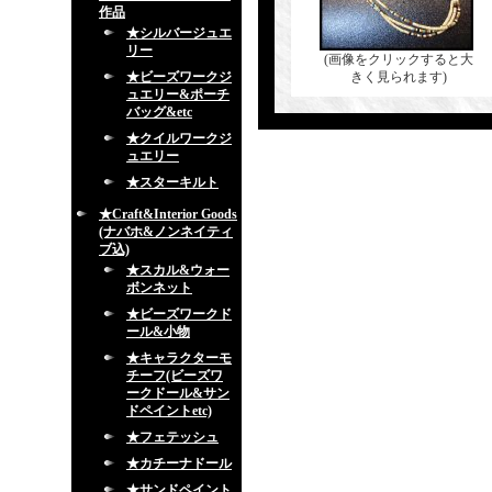
作品
★シルバージュエ
リー
(画像をクリックすると大
★ビーズワークジ
きく見られます)
ュエリー&ポーチ
バッグ&etc
★クイルワークジ
ュエリー
★スターキルト
★Craft&Interior Goods
(ナバホ&ノンネイティ
ブ込)
★スカル&ウォー
ボンネット
★ビーズワークド
ール&小物
★キャラクターモ
チーフ(ビーズワ
ークドール&サン
ドペイントetc)
★フェテッシュ
★カチーナドール
★サンドペイント