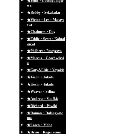
★John・Coochyumpte
wa
★Bobby・Sekakuku
★Victor・Lee・Masaye
sva
★Chalmers・Day
★Eddie・Scott・Kohtal
awva
★Philbert・Poseyesva
★Marcus・Coochwikvi
a
★Gary&Elsie・Yoyokie
★Jason・Takala
★Kevin・Takala
★Weaver・Selina
★Andrew・Saufkie
★Richard・Pawiki
★Ramon・Dalangyaw
ma
★Loren・Maha
★Brian・Kagenvema