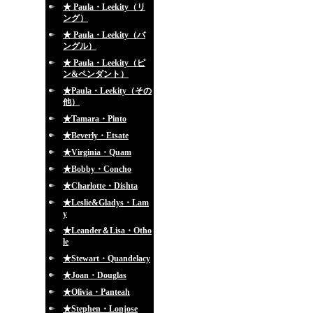
★ Paula・Leekity（リ
ング）
★ Paula・Leekity（バ
ングル）
★ Paula・Leekity（ピ
ン&ペンダント）
★Paula・Leekity（その
他）
★Tamara・Pinto
★Beverly・Etsate
★Virginia・Quam
★Bobby・Concho
★Charlotte・Dishta
★Leslie&Gladys・Lam
y
★Leander＆Lisa・Otho
le
★Stewart・Quandelacy
★Joan・Douglas
★Olivia・Panteah
★Stephen・Lonjose