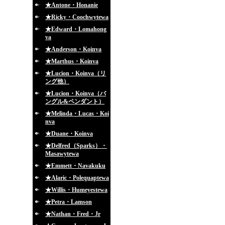
★Antone・Honanie
★Ricky・Coochwytewa
★Edward・Lomahong
va
★Anderson・Koinva
★Marthus・Koinva
★Lucion・Koinva（リ
ング他）
★Lucion・Koinva（バ
ングル&ペンダント）
★Melinda・Lucas・Koi
nva
★Duane・Koinva
★Delfred（Sparks）・
Masawytewa
★Emmett・Navakuku
★Alaric・Polequaptewa
★Willis・Humeyestewa
★Petra・Lamson
★Nathan・Fred・Jr