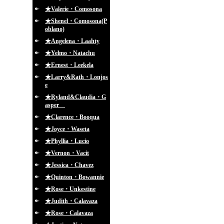
★Valerie・Comosona
★Shenel・Comosona(P
oblano)
★Angelena・Laahty
★Yelmo・Natachu
★Ernest・Leekela
★Larry&Rath・Lonjos
e
★Ryland&Claudia・G
asper
★Clarence・Booqua
★Joyce・Waseta
★Phyllia・Lucio
★Vernon・Vacit
★Jessica・Chavez
★Quinton・Bowannie
★Rose・Unkestine
★Judith・Calavaza
★Rose・Calavaza