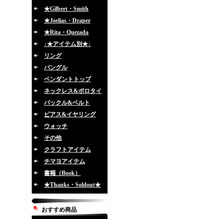
★Gilbert・Smith
★Joelias・Draper
★Rita・Quezada
↓★アイテム別★↓
リング
バングル
ペンダントトップ
ネックレス&ボロタイ
バックル&ベルト
ピアス&イヤリング
ウォッチ
その他
クラフトアイテム
チマヨアイテム
書籍（Book）
★Thanks・Soldout★
おすすめ商品