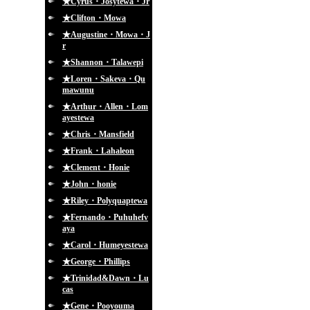
★Cyrus・Josytewa・Jr
★Clifton・Mowa
★Augustine・Mowa・J
r
★Shannon・Talawepi
★Loren・Sakeva・Qu
mawunu
★Arthur・Allen・Lom
ayestewa
★Chris・Mansfield
★Frank・Lahaleon
★Clement・Honie
★John・honie
★Riley・Polyquaptewa
★Fernando・Puhuhefv
aya
★Carol・Humeyestewa
★George・Phillips
★Trinidad&Dawn・Lu
cas
★Gene・Pooyouma