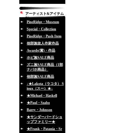
アーティスト&アイテム
別
PineRidge・Museum
Special・Collection
PineRidge・Push Item
他部族故人作家作品
Awards(賞)・作品
ホピ族SALE商品
ズニ族SALE商品（1部
ナバホ商品）
他部族SALE商品
↓★Lakota（ラコタ） S
ioux（スー）★↓
★Michael・Haskell
★Paul・Szabo
Barry・Johnson
★サンダーバードショ
ップファミリー★
★Frank・Patania・Sr