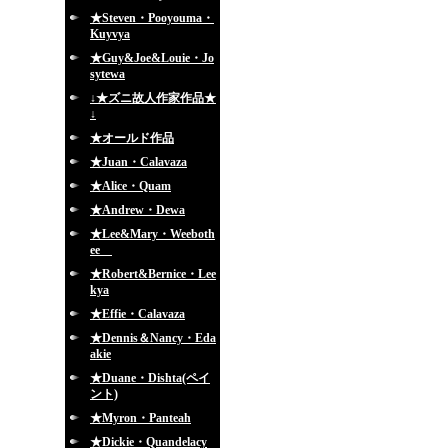
★Steven・Pooyouma・
Kuyvya
★Guy&Joe&Louie・Jo
sytewa
↓★ズニ故人作家作品★
↓
★オールド作品
★Juan・Calavaza
★Alice・Quam
★Andrew・Dewa
★Lee&Mary・Weeboth
ee
★Robert&Bernice・Lee
kya
★Effie・Calavaza
★Dennis＆Nancy・Eda
akie
★Duane・Dishta(ペイ
ント)
★Myron・Panteah
★Dickie・Quandelacy