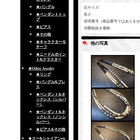
★バングル
石サイズ
:
★ペンダントトッ
長さ
:
プ
管理番号（商品番号ではありませ
★ピアス
消費税抜き価格
:
★その他
★キャラクターモ
他の写真
チーフ
★ニードルポイン
ト&クラスター
★Other Jewelry
★リング
★バングル&ブレ
ス
★ペンダント&ネ
ックレス（シルバ
ー）
★ペンダント&ネ
ックレス（ノンシ
ルバー）
★ピアス&その他
★スー&シャイアンetc