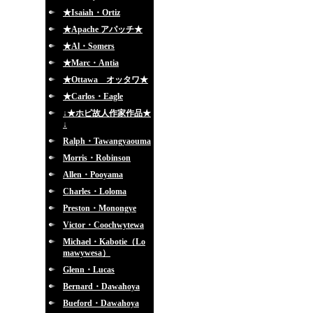
★Isaiah・Ortiz
★Apache アパッチ★
★Al・Somers
★Marc・Antia
★Ottawa オッタワ★
★Carlos・Eagle
↓★ホピ故人作家作品★
↓
Ralph・Tawangyaouma
Morris・Robinson
Allen・Pooyama
Charles・Loloma
Preston・Monongye
Victor・Coochwytewa
Michael・Kabotie（Lo
mawywesa）
Glenn・Lucas
Bernard・Dawahoya
Bueford・Dawahoya