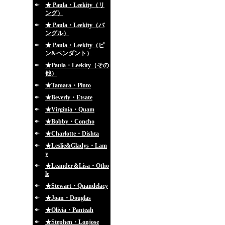
★ Paula・Leekity（リ
ング）
★ Paula・Leekity（バ
ングル）
★ Paula・Leekity（ピ
ン&ペンダント）
★Paula・Leekity（その
他）
★Tamara・Pinto
★Beverly・Etsate
★Virginia・Quam
★Bobby・Concho
★Charlotte・Dishta
★Leslie&Gladys・Lam
y
★Leander＆Lisa・Otho
le
★Stewart・Quandelacy
★Joan・Douglas
★Olivia・Panteah
★Stephen・Lonjose