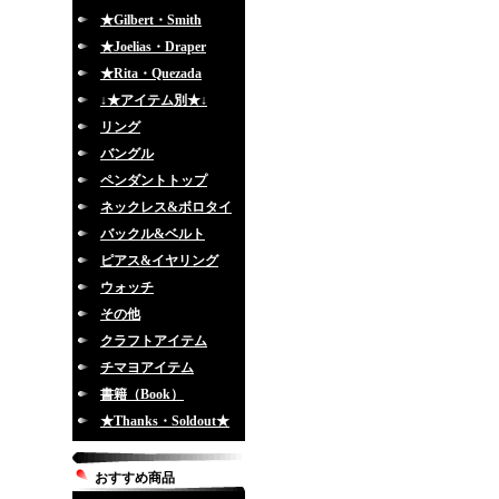
★Gilbert・Smith
★Joelias・Draper
★Rita・Quezada
↓★アイテム別★↓
リング
バングル
ペンダントトップ
ネックレス&ボロタイ
バックル&ベルト
ピアス&イヤリング
ウォッチ
その他
クラフトアイテム
チマヨアイテム
書籍（Book）
★Thanks・Soldout★
おすすめ商品