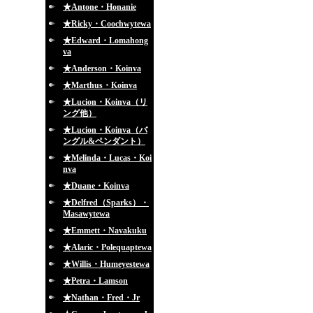
★Antone・Honanie
★Ricky・Coochwytewa
★Edward・Lomahong
va
★Anderson・Koinva
★Marthus・Koinva
★Lucion・Koinva（リ
ング他）
★Lucion・Koinva（バ
ングル&ペンダント）
★Melinda・Lucas・Koi
nva
★Duane・Koinva
★Delfred（Sparks）・
Masawytewa
★Emmett・Navakuku
★Alaric・Polequaptewa
★Willis・Humeyestewa
★Petra・Lamson
★Nathan・Fred・Jr