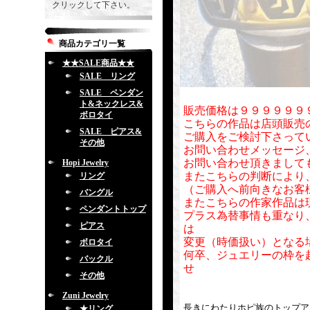
クリックして下さい。
商品カテゴリ一覧
★★SALE商品★★
SALE リング
SALE ペンダン
ト&ネックレス&
販売価格は９９９９９９
ボロタイ
こちらの作品は店頭販売
SALE ピアス&
ご購入をご検討下さって
その他
お問い合わせメッセージ
お問い合わせ頂きまして
Hopi Jewelry
またこちらの判断により
リング
（ご購入へ前向きなお客
バングル
またこちらの作家作品は
ペンダントトップ
プラス為替事情も重なり
ピアス
は
変更（時価扱い）となる
ボロタイ
何卒、ジュエリーの枠を
バックル
せ
その他
Zuni Jewelry
長きにわたりホピ族のトップアーテ
★リング