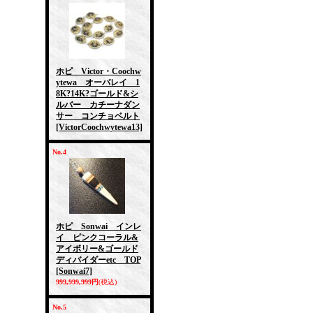
ホピ Victor・Coochw
ytewa オーバレイ 1
8K?14K?ゴールド&シ
ルバー カチーナダン
サー コンチョベルト
[VictorCoochwytewa13]
No.4
ホピ Sonwai インレ
イ ピンクコーラル&
アイボリー&ゴールド
ディバイダーetc TOP
[Sonwai7]
999,999,999円
(税込)
No.5