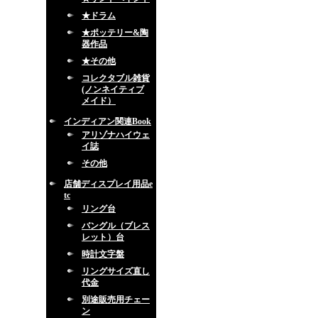
★ドラム
★ポッテリー&陶
器作品
★その他
コレクタブル雑貨
(ノンネイティブ
メイド）
インディアン関連Book
アリゾナハイウェ
イ誌
その他
店舗ディスプレイ用品e
tc
リング台
バングル（ブレス
レット）台
時計文字盤
リングサイズ直し
代金
別途販売用チェー
ン