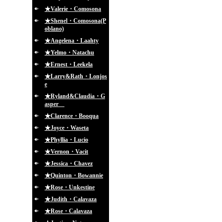
★Valerie・Comosona
★Shenel・Comosona(P
oblano)
★Angelena・Laahty
★Yelmo・Natachu
★Ernest・Leekela
★Larry&Rath・Lonjos
e
★Ryland&Claudia・G
asper
★Clarence・Booqua
★Joyce・Waseta
★Phyllia・Lucio
★Vernon・Vacit
★Jessica・Chavez
★Quinton・Bowannie
★Rose・Unkestine
★Judith・Calavaza
★Rose・Calavaza