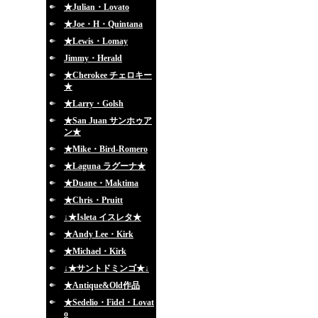
★Julian・Lovato
★Joe・H・Quintana
★Lewis・Lomay
Jimmy・Herald
★Cherokee チェロキー
★
★Larry・Golsh
★San Juan サンホゥア
ン★
★Mike・Bird-Romero
★Laguna ラグーナ★
★Duane・Maktima
★Chris・Pruitt
↓★Isleta イスレタ★
★Andy Lee・Kirk
★Michael・Kirk
↓★サントドミンゴ★↓
★Antique&Old作品
★Sedelio・Fidel・Lovat
o