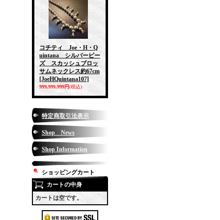
コチティ Joe・H・Q
uintana シルバービー
ズ スカッシュブロッ
サムネックレス約67cm
[JoeHQuintana107]
999,999,999円
(税込)
特定商取引法表示
Shop News
Shop Information
ショッピングカート
カートの中身
カートは空です。