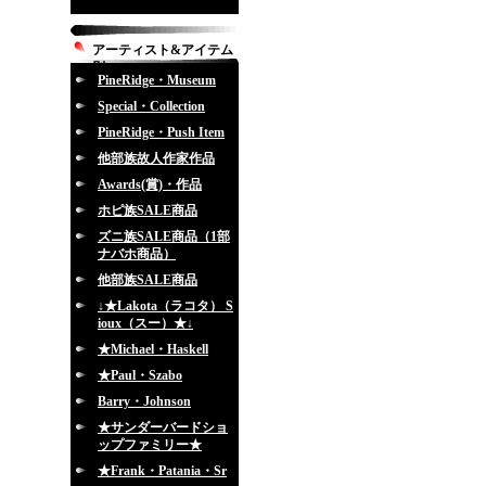
アーティスト&アイテム
別
PineRidge・Museum
Special・Collection
PineRidge・Push Item
他部族故人作家作品
Awards(賞)・作品
ホピ族SALE商品
ズニ族SALE商品（1部
ナバホ商品）
他部族SALE商品
↓★Lakota（ラコタ） S
ioux（スー）★↓
★Michael・Haskell
★Paul・Szabo
Barry・Johnson
★サンダーバードショ
ップファミリー★
★Frank・Patania・Sr