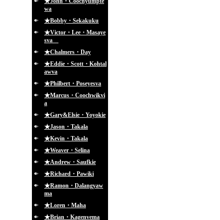
★John・Coochyumpte
wa
★Bobby・Sekakuku
★Victor・Lee・Masaye
sva
★Chalmers・Day
★Eddie・Scott・Kohtal
awva
★Philbert・Poseyesva
★Marcus・Coochwikvi
a
★Gary&Elsie・Yoyokie
★Jason・Takala
★Kevin・Takala
★Weaver・Selina
★Andrew・Saufkie
★Richard・Pawiki
★Ramon・Dalangyaw
ma
★Loren・Maha
★Brian・Kagenvema