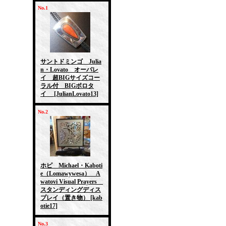
No.1
サントドミンゴ Julia
n・Lovato オーバレ
イ 超BIGサイズコー
ラル付 BIGボロタ
イ
[JulianLovato13]
No.2
ホピ Michael・Kaboti
e（Lomawywesa） A
watovi Visual Prayers
スタンディングディス
プレイ（置き物）
[kab
otie17]
No.3