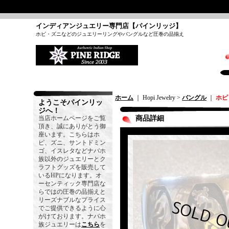
インディアンジュエリー専門店【パインリッジ】
ホピ・ズニなどのジュエリーリングやバングルなど圧巻の品揃え
ホーム
｜ Hopi Jewelry >
バングル
｜
ホピ
ようこそパインリッ
ジへ！
当店ホームページをご覧
商品詳細
頂き、誠にありがとう御
座います。こちらはホ
ピ、ズニ、サントドミン
ゴ、イスレタなどナバホ
族以外のジュエリーとク
ラフトグッズを販売して
いるHPになります。オ
ーセンティック専門店な
らではの圧巻の品揃えと
リーズナブルなプライス
でご提供できるように心
がけております。ナバホ
族ジュエリーは
こちら
を