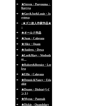
★Steven・Pooyouma・
Kuyvya
★Guy&Joe&Louie・Jo
sytewa
↓★ズニ故人作家作品★
↓
★オールド作品
★Juan・Calavaza
★Alice・Quam
★Andrew・Dewa
★Lee&Mary・Weeboth
ee
★Robert&Bernice・Lee
kya
★Effie・Calavaza
★Dennis＆Nancy・Eda
akie
★Duane・Dishta(ペイ
ント)
★Myron・Panteah
★Dickie・Quandelacy