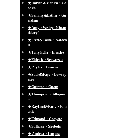
★Harlan＆Monica・Co
onsis
★Sammy＆Esther・Gu
ardian
★Amy・Wesley（Quan
delacy）
★Fred＆Lolita・Natach
u
★Tony&Ola・Eriacho
★Eldrick・Seowtewa
★Phyllis・Coonsis
★Susie&Faye・Lowsay
atee
★Quinton・Quam
★Thompson・Allapow
a
★Rayland&Patty・Eda
akie
★Edmond・Cooyate
★Sullivan・Shebola
★ Andrea・Lonjose