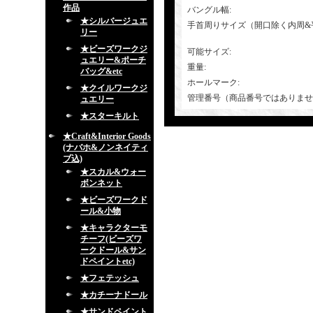
作品
バングル幅
:
★シルバージュエ
手首周りサイズ（開口除く内周&
リー
★ビーズワークジ
可能サイズ
:
ュエリー&ポーチ
重量
:
バッグ&etc
ホールマーク
:
★クイルワークジ
管理番号（商品番号ではありませ
ュエリー
★スターキルト
★Craft&Interior Goods
(ナバホ&ノンネイティ
ブ込)
★スカル&ウォー
ボンネット
★ビーズワークド
ール&小物
★キャラクターモ
チーフ(ビーズワ
ークドール&サン
ドペイントetc)
★フェテッシュ
★カチーナドール
★サンドペイント