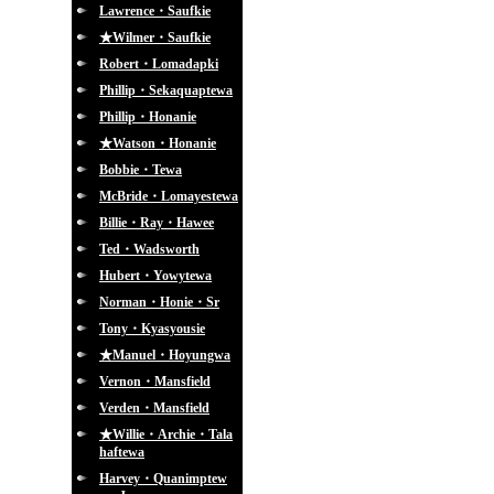
Lawrence・Saufkie
★Wilmer・Saufkie
Robert・Lomadapki
Phillip・Sekaquaptewa
Phillip・Honanie
★Watson・Honanie
Bobbie・Tewa
McBride・Lomayestewa
Billie・Ray・Hawee
Ted・Wadsworth
Hubert・Yowytewa
Norman・Honie・Sr
Tony・Kyasyousie
★Manuel・Hoyungwa
Vernon・Mansfield
Verden・Mansfield
★Willie・Archie・Tala
haftewa
Harvey・Quanimptew