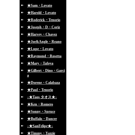
★Sam・Lovato
★Harold・Lovato
★Roderick・Tenorio
★Joseph・D・Coriz
★Harvey・Chavez
★Joe&Angle・Reano
★Lupe・Lovato
★Raymond・Rosetta
★Mary・Tafoya
★Gilbert・Dino・Garci
a
★Dorene・Calabaza
★Paul・Tenorio
↓★Taos タオス★↓
★Ken・Romero
★Sonny・Spruce
★Buffalo・Dancer
↓★SanFelipe★↓
★Timmy・Yazzie