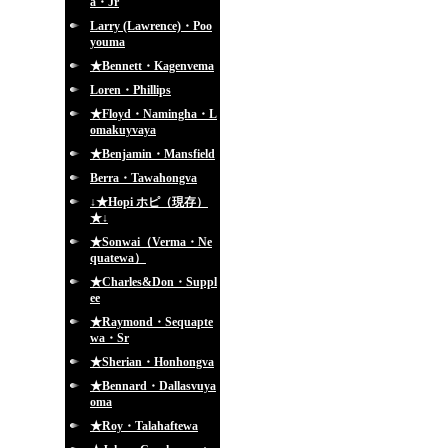
a・Jr
Larry (Lawrence)・Poo
youma
★Bennett・Kagenvema
Loren・Phillips
★Floyd・Namingha・L
omakuyvaya
★Benjamin・Mansfield
Berra・Tawahongva
↓★Hopi ホピ（現存）
★↓
★Sonwai（Verma・Ne
quatewa）
★Charles&Don・Suppl
ee
★Raymond・Sequapte
wa・Sr
★Sherian・Honhongva
★Bennard・Dallasvuya
oma
★Roy・Talahaftewa