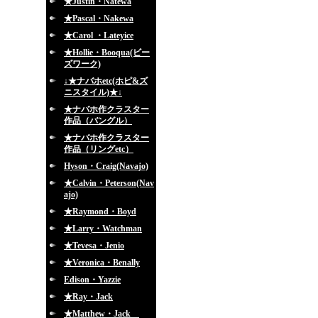
★Justin・Natewa
★Pascal・Nakewa
★Carol ・Lateyice
★Hollie・Booqua(ビー
ズワーク)
↓★ナバホetc(ホピ&ズ
ニスタイル)★↓
★ナバホ作クラスター
作品（バングル）
★ナバホ作クラスター
作品（リングetc）
Hyson・Craig(Navajo)
★Calvin・Peterson(Nav
ajo)
★Raymond・Boyd
★Larry・Watchman
★Tevesa・Jenio
★Veronica・Benally
Edison・Yazzie
★Ray・Jack
★Matthew・Jack