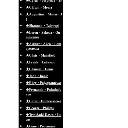
★Cyrus・Josytewa・Jr
★Clifton・Mowa
★Augustine・Mowa・J
r
★Shannon・Talawepi
★Loren・Sakeva・Qu
mawunu
★Arthur・Allen・Lom
ayestewa
★Chris・Mansfield
★Frank・Lahaleon
★Clement・Honie
★John・honie
★Riley・Polyquaptewa
★Fernando・Puhuhefv
aya
★Carol・Humeyestewa
★George・Phillips
★Trinidad&Dawn・Lu
cas
★Gene・Pooyouma