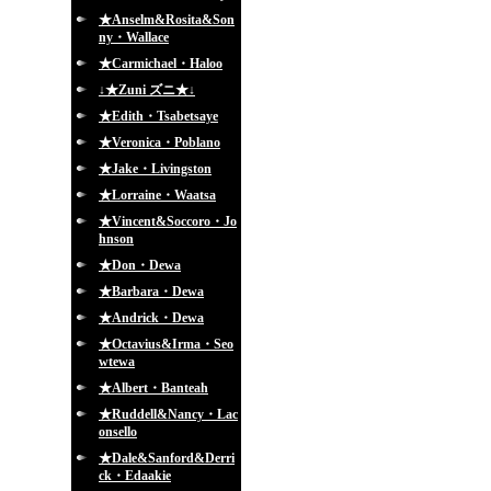
★Anselm&Rosita&Son
ny・Wallace
★Carmichael・Haloo
↓★Zuni ズニ★↓
★Edith・Tsabetsaye
★Veronica・Poblano
★Jake・Livingston
★Lorraine・Waatsa
★Vincent&Soccoro・Jo
hnson
★Don・Dewa
★Barbara・Dewa
★Andrick・Dewa
★Octavius&Irma・Seo
wtewa
★Albert・Banteah
★Ruddell&Nancy・Lac
onsello
★Dale&Sanford&Derri
ck・Edaakie