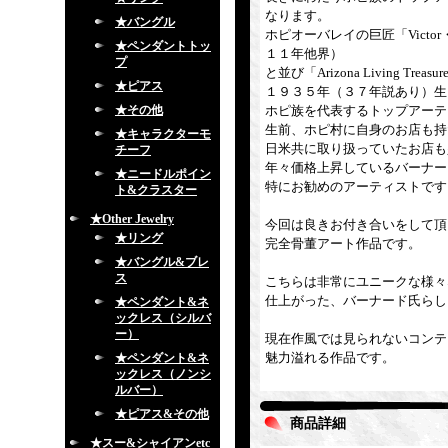
なります。
★バングル
ホピオーバレイの巨匠「Victor・C
★ペンダントトッ
１１年他界）
プ
と並び「Arizona Living
★ピアス
１９３５年（３７年説あり）生
★その他
ホピ族を代表するトップアーテ
生前、ホピ村に自身のお店も持
★キャラクターモ
日米共に取り扱っていたお店も
チーフ
年々価格上昇しているバーナー
★ニードルポイン
特にお勧めのアーティストです
ト&クラスター
★Other Jewelry
今回は良きお付き合いをして頂
★リング
完全骨董アート作品です。
★バングル&ブレ
ス
こちらは非常にユニークな様々
仕上がった、バーナード氏らし
★ペンダント&ネ
ックレス（シルバ
ー）
現在作風では見られないコンテ
魅力溢れる作品です。
★ペンダント&ネ
ックレス（ノンシ
ルバー）
★ピアス&その他
商品詳細
★スー&シャイアンetc