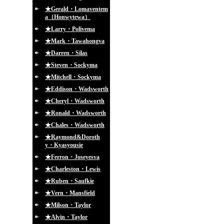
★Gerald・Lomaventem
a（Honwytewa）
★Larry・Polivema
★Mark・Tawahongva
★Darren・Silas
★Steven・Sockyma
★Mitchell・Sockyma
★Eddison・Wadsworth
★Cheryl・Wadsworth
★Ronald・Wadsworth
★Chales・Wadsworth
★Raymond&Doroth
y・Kyasyousie
★Ferron・Joseyesva
★Charleston・Lewis
★Ruben・Saufkie
★Vern・Mansfield
★Milson・Taylor
★Alvin・Taylor