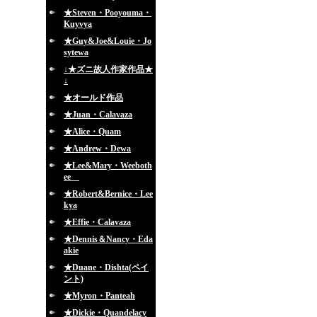
★Steven・Pooyouma・
Kuyvya
★Guy&Joe&Louie・Jo
sytewa
↓★ズニ故人作家作品★
↓
★オールド作品
★Juan・Calavaza
★Alice・Quam
★Andrew・Dewa
★Lee&Mary・Weeboth
ee
★Robert&Bernice・Lee
kya
★Effie・Calavaza
★Dennis＆Nancy・Eda
akie
★Duane・Dishta(ペイ
ント)
★Myron・Panteah
★Dickie・Quandelacy