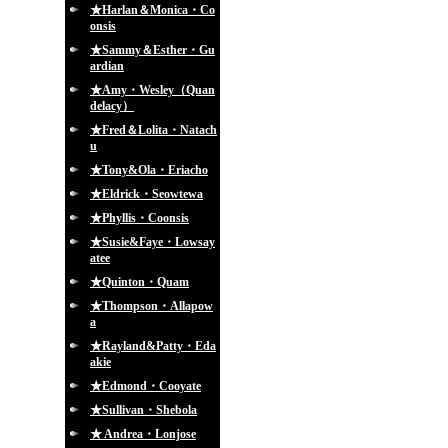
★Harlan＆Monica・Co
onsis
★Sammy＆Esther・Gu
ardian
★Amy・Wesley（Quan
delacy）
★Fred＆Lolita・Natach
u
★Tony&Ola・Eriacho
★Eldrick・Seowtewa
★Phyllis・Coonsis
★Susie&Faye・Lowsay
atee
★Quinton・Quam
★Thompson・Allapow
a
★Rayland&Patty・Eda
akie
★Edmond・Cooyate
★Sullivan・Shebola
★ Andrea・Lonjose