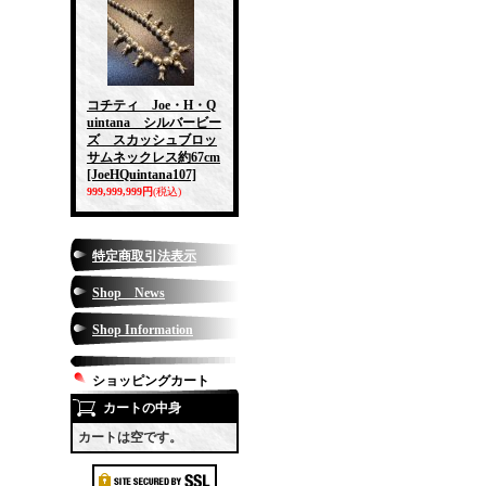
コチティ Joe・H・Q
uintana シルバービー
ズ スカッシュブロッ
サムネックレス約67cm
[JoeHQuintana107]
999,999,999円
(税込)
特定商取引法表示
Shop News
Shop Information
ショッピングカート
カートの中身
カートは空です。