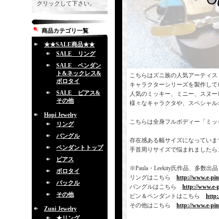
クリックして下さい。
商品カテゴリ一覧
★★SALE商品★★
SALE リング
SALE ペンダン
ト&ネックレス&
こちらはズニ族の人気アーティス
ボロタイ
キャラクターシリーズを製作して
SALE ピアス&
人気のミッキー、ミニー、スヌー
その他
様々なキャラクタや、スペシャル
Hopi Jewelry
こちらは全身フルボディー「ミッ
リング
バングル
存在感ある幅サイズになっていま
ペンダントトップ
手首周りサイズで悩まれましたら
ピアス
※Paula・Leekity氏作品
ボロタイ
リングはこちら
http://www.e-pi
バックル
バングルはこちら
http://www.e-
その他
ピン＆ペンダントはこちら
http
その他はこちら
http://www.e-pi
Zuni Jewelry
★リング