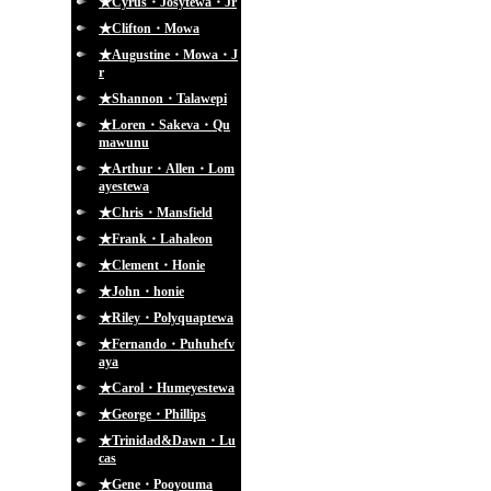
★Cyrus・Josytewa・Jr
★Clifton・Mowa
★Augustine・Mowa・J
r
★Shannon・Talawepi
★Loren・Sakeva・Qu
mawunu
★Arthur・Allen・Lom
ayestewa
★Chris・Mansfield
★Frank・Lahaleon
★Clement・Honie
★John・honie
★Riley・Polyquaptewa
★Fernando・Puhuhefv
aya
★Carol・Humeyestewa
★George・Phillips
★Trinidad&Dawn・Lu
cas
★Gene・Pooyouma