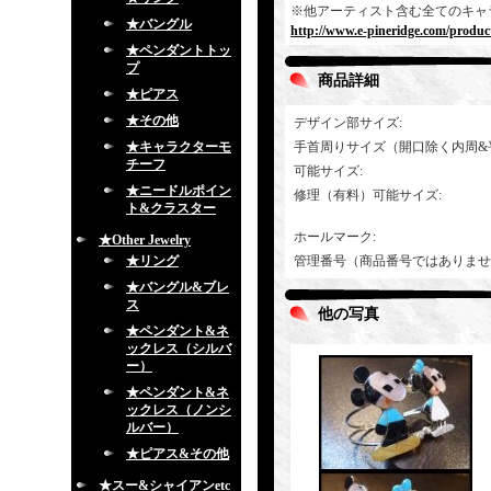
※他アーティスト含む全てのキャ
★バングル
http://www.e-pineridge.com/product
★ペンダントトッ
プ
商品詳細
★ピアス
★その他
デザイン部サイズ
:
★キャラクターモ
手首周りサイズ（開口除く内周&
チーフ
可能サイズ
:
★ニードルポイン
修理（有料）可能サイズ
:
ト&クラスター
ホールマーク
:
★Other Jewelry
★リング
管理番号（商品番号ではありませ
★バングル&ブレ
ス
他の写真
★ペンダント&ネ
ックレス（シルバ
ー）
★ペンダント&ネ
ックレス（ノンシ
ルバー）
★ピアス&その他
★スー&シャイアンetc