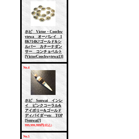
ホピ Victor・Coochw
ytewa オーバレイ 1
8K?14K?ゴールド&シ
ルバー カチーナダン
サー コンチョベルト
[VictorCoochwytewa13]
No.4
ホピ Sonwai インレ
イ ピンクコーラル&
アイボリー&ゴールド
ディバイダーetc TOP
[Sonwai7]
999,999,999円
(税込)
No.5