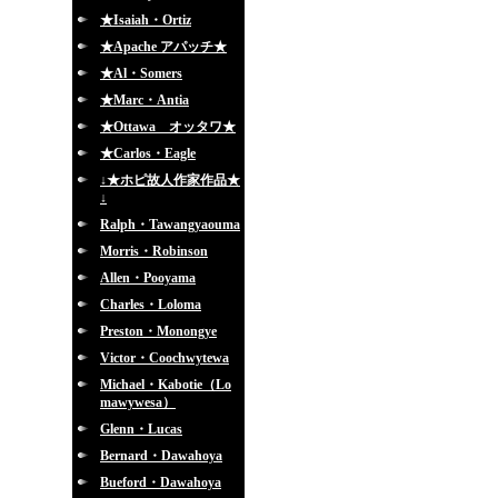
★Isaiah・Ortiz
★Apache アパッチ★
★Al・Somers
★Marc・Antia
★Ottawa オッタワ★
★Carlos・Eagle
↓★ホピ故人作家作品★
↓
Ralph・Tawangyaouma
Morris・Robinson
Allen・Pooyama
Charles・Loloma
Preston・Monongye
Victor・Coochwytewa
Michael・Kabotie（Lo
mawywesa）
Glenn・Lucas
Bernard・Dawahoya
Bueford・Dawahoya