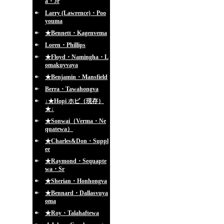
a・Jr
Larry (Lawrence)・Poo
youma
★Bennett・Kagenvema
Loren・Phillips
★Floyd・Namingha・L
omakuyvaya
★Benjamin・Mansfield
Berra・Tawahongva
↓★Hopi ホピ（現存）
★↓
★Sonwai（Verma・Ne
quatewa）
★Charles&Don・Suppl
ee
★Raymond・Sequapte
wa・Sr
★Sherian・Honhongva
★Bennard・Dallasvuya
oma
★Roy・Talahaftewa