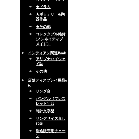
★ドラム
★ポッテリー&陶
器作品
★その他
コレクタブル雑貨
(ノンネイティブ
メイド）
インディアン関連Book
アリゾナハイウェ
イ誌
その他
店舗ディスプレイ用品e
tc
リング台
バングル（ブレス
レット）台
時計文字盤
リングサイズ直し
代金
別途販売用チェー
ン