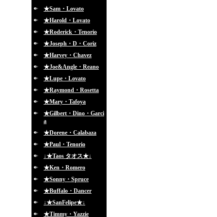
★Sam・Lovato
★Harold・Lovato
★Roderick・Tenorio
★Joseph・D・Coriz
★Harvey・Chavez
★Joe&Angle・Reano
★Lupe・Lovato
★Raymond・Rosetta
★Mary・Tafoya
★Gilbert・Dino・Garci
a
★Dorene・Calabaza
★Paul・Tenorio
↓★Taos タオス★↓
★Ken・Romero
★Sonny・Spruce
★Buffalo・Dancer
↓★SanFelipe★↓
★Timmy・Yazzie