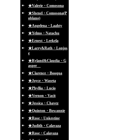
★Valerie・Comosona
★Shenel・Comosona(P
oblano)
★Angelena・Laahty
★Yelmo・Natachu
★Ernest・Leekela
★Larry&Rath・Lonjos
e
★Ryland&Claudia・G
asper
★Clarence・Booqua
★Joyce・Waseta
★Phyllia・Lucio
★Vernon・Vacit
★Jessica・Chavez
★Quinton・Bowannie
★Rose・Unkestine
★Judith・Calavaza
★Rose・Calavaza