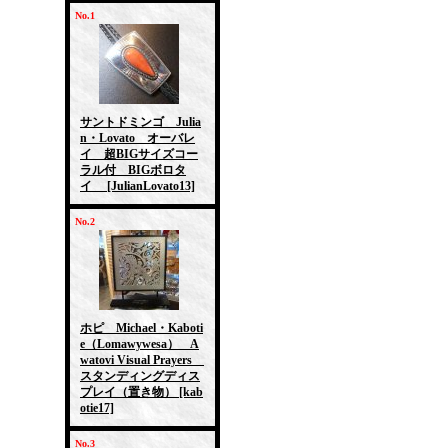
No.1
サントドミンゴ Julia
n・Lovato オーバレ
イ 超BIGサイズコー
ラル付 BIGボロタ
イ
[JulianLovato13]
No.2
ホピ Michael・Kaboti
e（Lomawywesa） A
watovi Visual Prayers
スタンディングディス
プレイ（置き物）
[kab
otie17]
No.3