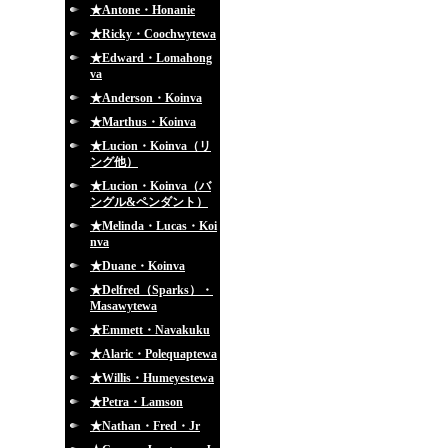
★Antone・Honanie
★Ricky・Coochwytewa
★Edward・Lomahong
va
★Anderson・Koinva
★Marthus・Koinva
★Lucion・Koinva（リ
ング他）
★Lucion・Koinva（バ
ングル&ペンダント）
★Melinda・Lucas・Koi
nva
★Duane・Koinva
★Delfred（Sparks）・
Masawytewa
★Emmett・Navakuku
★Alaric・Polequaptewa
★Willis・Humeyestewa
★Petra・Lamson
★Nathan・Fred・Jr