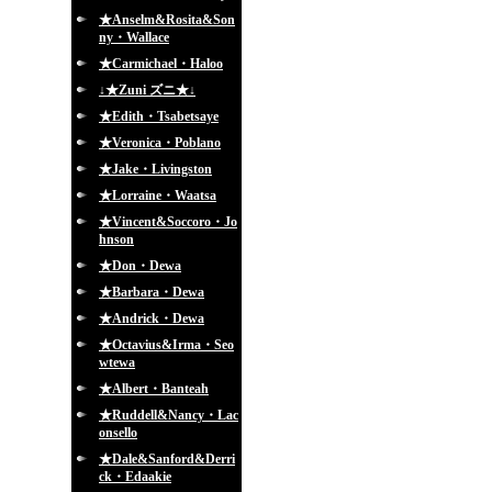
★Anselm&Rosita&Son
ny・Wallace
★Carmichael・Haloo
↓★Zuni ズニ★↓
★Edith・Tsabetsaye
★Veronica・Poblano
★Jake・Livingston
★Lorraine・Waatsa
★Vincent&Soccoro・Jo
hnson
★Don・Dewa
★Barbara・Dewa
★Andrick・Dewa
★Octavius&Irma・Seo
wtewa
★Albert・Banteah
★Ruddell&Nancy・Lac
onsello
★Dale&Sanford&Derri
ck・Edaakie