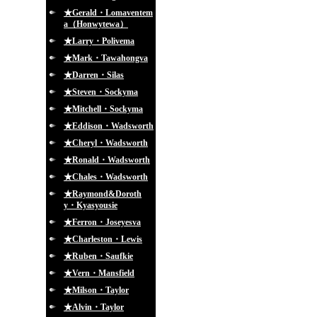
★Gerald・Lomaventem
a（Honwytewa）
★Larry・Polivema
★Mark・Tawahongva
★Darren・Silas
★Steven・Sockyma
★Mitchell・Sockyma
★Eddison・Wadsworth
★Cheryl・Wadsworth
★Ronald・Wadsworth
★Chales・Wadsworth
★Raymond&Doroth
y・Kyasyousie
★Ferron・Joseyesva
★Charleston・Lewis
★Ruben・Saufkie
★Vern・Mansfield
★Milson・Taylor
★Alvin・Taylor