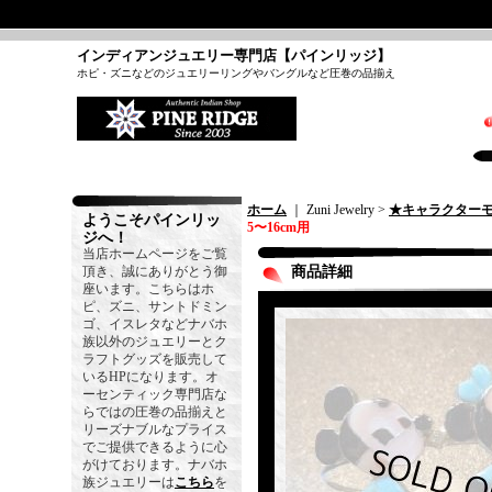
インディアンジュエリー専門店【パインリッジ】
ホピ・ズニなどのジュエリーリングやバングルなど圧巻の品揃え
ホーム
｜ Zuni Jewelry >
★キャラクター
ようこそパインリッ
5〜16cm用
ジへ！
当店ホームページをご覧
頂き、誠にありがとう御
商品詳細
座います。こちらはホ
ピ、ズニ、サントドミン
ゴ、イスレタなどナバホ
族以外のジュエリーとク
ラフトグッズを販売して
いるHPになります。オ
ーセンティック専門店な
らではの圧巻の品揃えと
リーズナブルなプライス
でご提供できるように心
がけております。ナバホ
族ジュエリーは
こちら
を