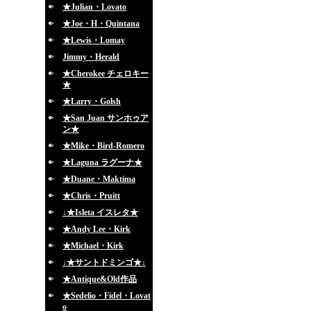
★Julian・Lovato
★Joe・H・Quintana
★Lewis・Lomay
Jimmy・Herald
★Cherokee チェロキー
★
★Larry・Golsh
★San Juan サンホゥア
ン★
★Mike・Bird-Romero
★Laguna ラグーナ★
★Duane・Maktima
★Chris・Pruitt
↓★Isleta イスレタ★
★Andy Lee・Kirk
★Michael・Kirk
↓★サントドミンゴ★↓
★Antique&Old作品
★Sedelio・Fidel・Lovat
o