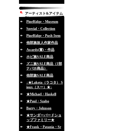
アーティスト&アイテム
別
PineRidge・Museum
Special・Collection
PineRidge・Push Item
他部族故人作家作品
Awards(賞)・作品
ホピ族SALE商品
ズニ族SALE商品（1部
ナバホ商品）
他部族SALE商品
↓★Lakota（ラコタ） S
ioux（スー）★↓
★Michael・Haskell
★Paul・Szabo
Barry・Johnson
★サンダーバードショ
ップファミリー★
★Frank・Patania・Sr