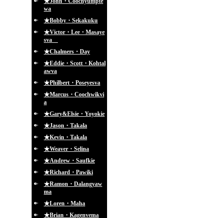
★John・Coochyumpte
wa
★Bobby・Sekakuku
★Victor・Lee・Masaye
sva
★Chalmers・Day
★Eddie・Scott・Kohtal
awva
★Philbert・Poseyesva
★Marcus・Coochwikvi
a
★Gary&Elsie・Yoyokie
★Jason・Takala
★Kevin・Takala
★Weaver・Selina
★Andrew・Saufkie
★Richard・Pawiki
★Ramon・Dalangyaw
ma
★Loren・Maha
★Brian・Kagenvema