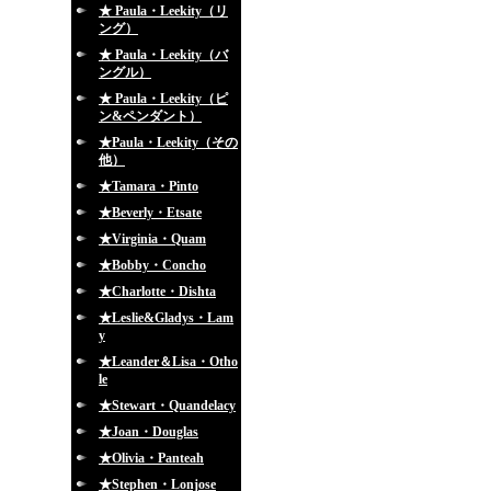
★ Paula・Leekity（リ
ング）
★ Paula・Leekity（バ
ングル）
★ Paula・Leekity（ピ
ン&ペンダント）
★Paula・Leekity（その
他）
★Tamara・Pinto
★Beverly・Etsate
★Virginia・Quam
★Bobby・Concho
★Charlotte・Dishta
★Leslie&Gladys・Lam
y
★Leander＆Lisa・Otho
le
★Stewart・Quandelacy
★Joan・Douglas
★Olivia・Panteah
★Stephen・Lonjose