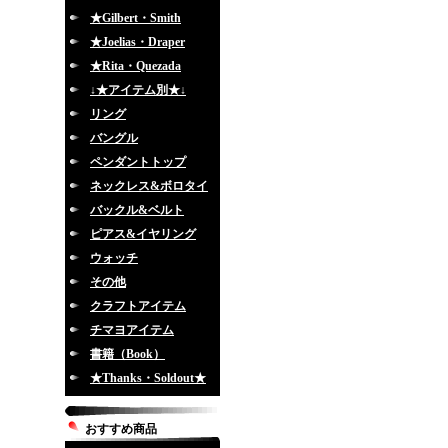
★Gilbert・Smith
★Joelias・Draper
★Rita・Quezada
↓★アイテム別★↓
リング
バングル
ペンダントトップ
ネックレス&ボロタイ
バックル&ベルト
ピアス&イヤリング
ウォッチ
その他
クラフトアイテム
チマヨアイテム
書籍（Book）
★Thanks・Soldout★
おすすめ商品