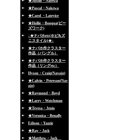
★Justin・Natewa
★Pascal・Nakewa
★Carol ・Lateyice
★Hollie・Booqua(ビー
ズワーク)
↓★ナバホetc(ホピ&ズ
ニスタイル)★↓
★ナバホ作クラスター
作品（バングル）
★ナバホ作クラスター
作品（リングetc）
Hyson・Craig(Navajo)
★Calvin・Peterson(Nav
ajo)
★Raymond・Boyd
★Larry・Watchman
★Tevesa・Jenio
★Veronica・Benally
Edison・Yazzie
★Ray・Jack
★Matthew・Jack