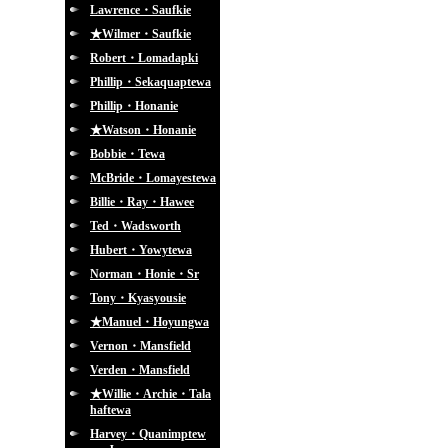
Lawrence・Saufkie
★Wilmer・Saufkie
Robert・Lomadapki
Phillip・Sekaquaptewa
Phillip・Honanie
★Watson・Honanie
Bobbie・Tewa
McBride・Lomayestewa
Billie・Ray・Hawee
Ted・Wadsworth
Hubert・Yowytewa
Norman・Honie・Sr
Tony・Kyasyousie
★Manuel・Hoyungwa
Vernon・Mansfield
Verden・Mansfield
★Willie・Archie・Tala
haftewa
Harvey・Quanimptew