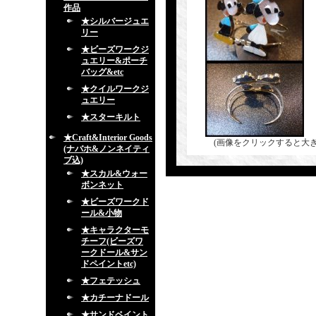
作品
★シルバージュエ
リー
★ビーズワークジ
ュエリー&ポーチ
バッグ&etc
★クイルワークジ
ュエリー
★スターキルト
★Craft&Interior Goods
(画像をクリックすると大
(ナバホ&ノンネイティ
ブ込)
★スカル&ウォー
ボンネット
★ビーズワークド
ール&小物
★キャラクターモ
チーフ(ビーズワ
ークドール&サン
ドペイントetc)
★フェテッシュ
★カチーナドール
★サンドペイント