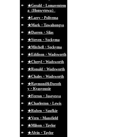
★Gerald・Lomaventem
a（Honwytewa）
★Larry・Polivema
★Mark・Tawahongva
★Darren・Silas
★Steven・Sockyma
★Mitchell・Sockyma
★Eddison・Wadsworth
★Cheryl・Wadsworth
★Ronald・Wadsworth
★Chales・Wadsworth
★Raymond&Doroth
y・Kyasyousie
★Ferron・Joseyesva
★Charleston・Lewis
★Ruben・Saufkie
★Vern・Mansfield
★Milson・Taylor
★Alvin・Taylor