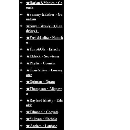
★Harlan＆Monica・Co
onsis
★Sammy＆Esther・Gu
ardian
★Amy・Wesley（Quan
delacy）
★Fred＆Lolita・Natach
u
★Tony&Ola・Eriacho
★Eldrick・Seowtewa
★Phyllis・Coonsis
★Susie&Faye・Lowsay
atee
★Quinton・Quam
★Thompson・Allapow
a
★Rayland&Patty・Eda
akie
★Edmond・Cooyate
★Sullivan・Shebola
★ Andrea・Lonjose