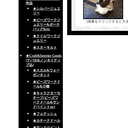
作品
★シルバージュエ
リー
★ビーズワークジ
(画像をクリックすると大
ュエリー&ポーチ
バッグ&etc
★クイルワークジ
ュエリー
★スターキルト
★Craft&Interior Goods
(ナバホ&ノンネイティ
ブ込)
★スカル&ウォー
ボンネット
★ビーズワークド
ール&小物
★キャラクターモ
チーフ(ビーズワ
ークドール&サン
ドペイントetc)
★フェテッシュ
★カチーナドール
★サンドペイント