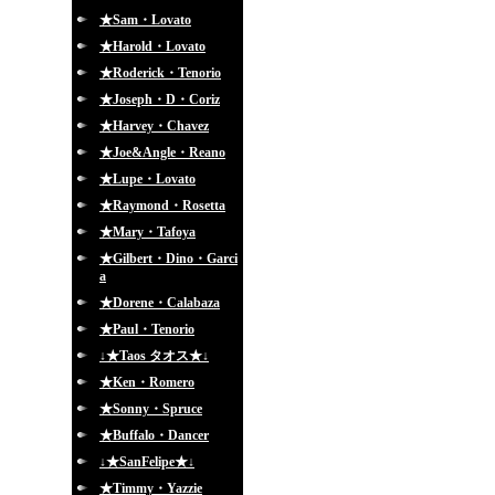
★Sam・Lovato
★Harold・Lovato
★Roderick・Tenorio
★Joseph・D・Coriz
★Harvey・Chavez
★Joe&Angle・Reano
★Lupe・Lovato
★Raymond・Rosetta
★Mary・Tafoya
★Gilbert・Dino・Garci
a
★Dorene・Calabaza
★Paul・Tenorio
↓★Taos タオス★↓
★Ken・Romero
★Sonny・Spruce
★Buffalo・Dancer
↓★SanFelipe★↓
★Timmy・Yazzie