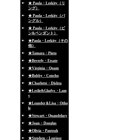
★ Paula・Leekity（リ
ング）
★ Paula・Leekity（バ
ングル）
★ Paula・Leekity（ピ
ン&ペンダント）
★Paula・Leekity（その
他）
★Tamara・Pinto
★Beverly・Etsate
★Virginia・Quam
★Bobby・Concho
★Charlotte・Dishta
★Leslie&Gladys・Lam
y
★Leander＆Lisa・Otho
le
★Stewart・Quandelacy
★Joan・Douglas
★Olivia・Panteah
★Stephen・Lonjose