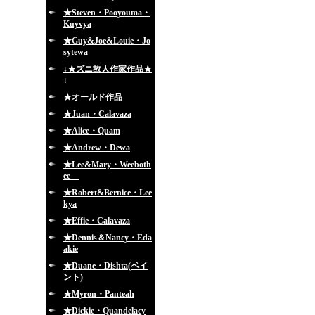
★Steven・Pooyouma・
Kuyvya
★Guy&Joe&Louie・Jo
sytewa
↓★ズニ故人作家作品★
↓
★オールド作品
★Juan・Calavaza
★Alice・Quam
★Andrew・Dewa
★Lee&Mary・Weeboth
ee
★Robert&Bernice・Lee
kya
★Effie・Calavaza
★Dennis＆Nancy・Eda
akie
★Duane・Dishta(ペイ
ント)
★Myron・Panteah
★Dickie・Quandelacy