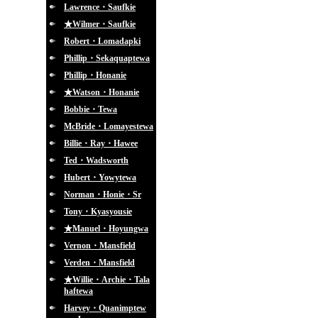
Lawrence・Saufkie
★Wilmer・Saufkie
Robert・Lomadapki
Phillip・Sekaquaptewa
Phillip・Honanie
★Watson・Honanie
Bobbie・Tewa
McBride・Lomayestewa
Billie・Ray・Hawee
Ted・Wadsworth
Hubert・Yowytewa
Norman・Honie・Sr
Tony・Kyasyousie
★Manuel・Hoyungwa
Vernon・Mansfield
Verden・Mansfield
★Willie・Archie・Tala
haftewa
Harvey・Quanimptew