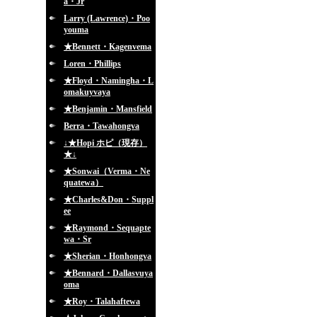
a・Jr
Larry (Lawrence)・Poo
youma
★Bennett・Kagenvema
Loren・Phillips
★Floyd・Namingha・L
omakuyvaya
★Benjamin・Mansfield
Berra・Tawahongva
↓★Hopi ホピ（現存）
★↓
★Sonwai（Verma・Ne
quatewa）
★Charles&Don・Suppl
ee
★Raymond・Sequapte
wa・Sr
★Sherian・Honhongva
★Bennard・Dallasvuya
oma
★Roy・Talahaftewa