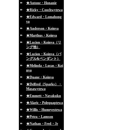
★Antone・Honanie
★Ricky・Coochwytewa
★Edward・Lomahong
va
★Anderson・Koinva
★Marthus・Koinva
★Lucion・Koinva（リ
ング他）
★Lucion・Koinva（バ
ングル&ペンダント）
★Melinda・Lucas・Koi
nva
★Duane・Koinva
★Delfred（Sparks）・
Masawytewa
★Emmett・Navakuku
★Alaric・Polequaptewa
★Willis・Humeyestewa
★Petra・Lamson
★Nathan・Fred・Jr