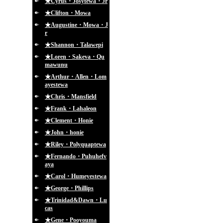
★Cyrus・Josytewa・Jr
★Clifton・Mowa
★Augustine・Mowa・J
r
★Shannon・Talawepi
★Loren・Sakeva・Qu
mawunu
★Arthur・Allen・Lom
ayestewa
★Chris・Mansfield
★Frank・Lahaleon
★Clement・Honie
★John・honie
★Riley・Polyquaptewa
★Fernando・Puhuhefv
aya
★Carol・Humeyestewa
★George・Phillips
★Trinidad&Dawn・Lu
cas
★Gene・Pooyouma