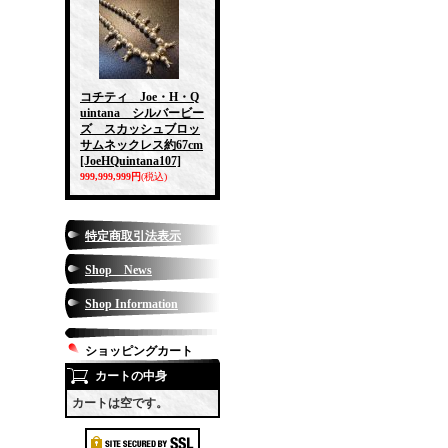
コチティ Joe・H・Q
uintana シルバービー
ズ スカッシュブロッ
サムネックレス約67cm
[JoeHQuintana107]
999,999,999円
(税込)
特定商取引法表示
Shop News
Shop Information
ショッピングカート
カートの中身
カートは空です。