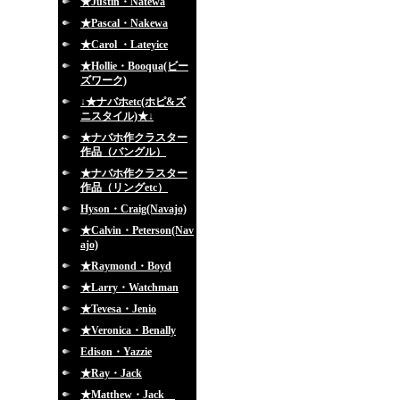
★Justin・Natewa
★Pascal・Nakewa
★Carol ・Lateyice
★Hollie・Booqua(ビー
ズワーク)
↓★ナバホetc(ホピ&ズ
ニスタイル)★↓
★ナバホ作クラスター
作品（バングル）
★ナバホ作クラスター
作品（リングetc）
Hyson・Craig(Navajo)
★Calvin・Peterson(Nav
ajo)
★Raymond・Boyd
★Larry・Watchman
★Tevesa・Jenio
★Veronica・Benally
Edison・Yazzie
★Ray・Jack
★Matthew・Jack