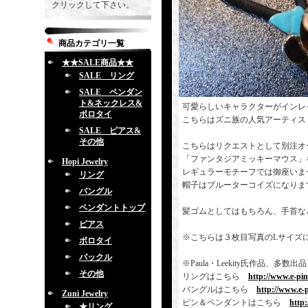
クリックして下さい。
商品カテゴリ一覧
★★SALE商品★★
SALE リング
SALE ペンダン
ト&ネックレス&
可愛らしいキャラクターがインレ
ボロタイ
こちらはズニ族の人気アーティス
SALE ピアス&
その他
こちらはリクエストとして別注オ
「ファンタジアミッキーマウス」
Hopi Jewelry
レギュラーモチーフでは御座いま
リング
帽子はブルーターコイズになりま
バングル
ペンダントトップ
髪ゴムとしてはもちろん、手首な
ピアス
※こちらは３枚目写真のLサイズ
ボロタイ
バックル
※Paula・Leekity氏作品
その他
リングはこちら
http://www.e-pi
バングルはこちら
http://www.e-
Zuni Jewelry
ピン＆ペンダントはこちら
http
★リング