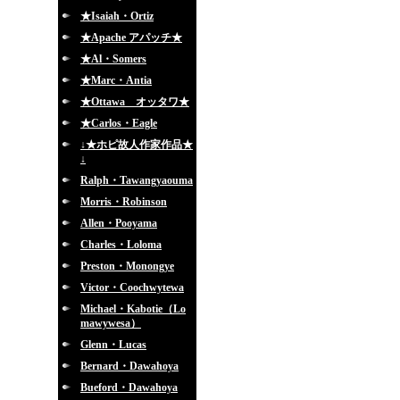
★Isaiah・Ortiz
★Apache アパッチ★
★Al・Somers
★Marc・Antia
★Ottawa オッタワ★
★Carlos・Eagle
↓★ホピ故人作家作品★
↓
Ralph・Tawangyaouma
Morris・Robinson
Allen・Pooyama
Charles・Loloma
Preston・Monongye
Victor・Coochwytewa
Michael・Kabotie（Lo
mawywesa）
Glenn・Lucas
Bernard・Dawahoya
Bueford・Dawahoya