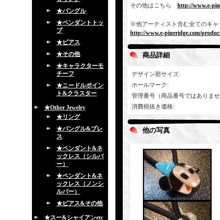
その他はこちら
http://www.e-pi
★バングル
★ペンダントトッ
※他アーティスト含む全てのキャ
プ
http://www.e-pineridge.com/product
★ピアス
★その他
商品詳細
★キャラクターモ
チーフ
デザイン部サイズ
:
ホールマーク
:
★ニードルポイン
ト&クラスター
管理番号（商品番号ではありませ
消費税抜き価格
:
★Other Jewelry
★リング
★バングル&ブレ
他の写真
ス
★ペンダント&ネ
ックレス（シルバ
ー）
★ペンダント&ネ
ックレス（ノンシ
ルバー）
★ピアス&その他
★スー&シャイアンetc