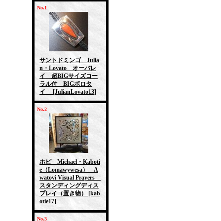
No.1
サントドミンゴ Julia
n・Lovato オーバレ
イ 超BIGサイズコー
ラル付 BIGボロタ
イ
[JulianLovato13]
No.2
ホピ Michael・Kaboti
e（Lomawywesa） A
watovi Visual Prayers
スタンディングディス
プレイ（置き物）
[kab
otie17]
No.3