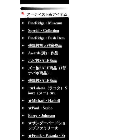
アーティスト&アイテム
別
PineRidge・Museum
Special・Collection
PineRidge・Push Item
他部族故人作家作品
Awards(賞)・作品
ホピ族SALE商品
ズニ族SALE商品（1部
ナバホ商品）
他部族SALE商品
↓★Lakota（ラコタ） S
ioux（スー）★↓
★Michael・Haskell
★Paul・Szabo
Barry・Johnson
★サンダーバードショ
ップファミリー★
★Frank・Patania・Sr