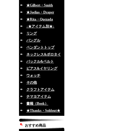
★Gilbert・Smith
★Joelias・Draper
★Rita・Quezada
↓★アイテム別★↓
リング
バングル
ペンダントトップ
ネックレス&ボロタイ
バックル&ベルト
ピアス&イヤリング
ウォッチ
その他
クラフトアイテム
チマヨアイテム
書籍（Book）
★Thanks・Soldout★
おすすめ商品