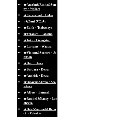
★Anselm&Rosita&Son
ny・Wallace
★Carmichael・Haloo
↓★Zuni ズニ★↓
★Edith・Tsabetsaye
★Veronica・Poblano
★Jake・Livingston
★Lorraine・Waatsa
★Vincent&Soccoro・Jo
hnson
★Don・Dewa
★Barbara・Dewa
★Andrick・Dewa
★Octavius&Irma・Seo
wtewa
★Albert・Banteah
★Ruddell&Nancy・Lac
onsello
★Dale&Sanford&Derri
ck・Edaakie