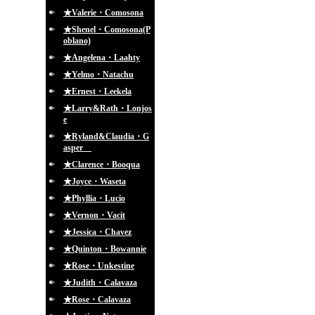
★Valerie・Comosona
★Shenel・Comosona(P
oblano)
★Angelena・Laahty
★Yelmo・Natachu
★Ernest・Leekela
★Larry&Rath・Lonjos
e
★Ryland&Claudia・G
asper
★Clarence・Booqua
★Joyce・Waseta
★Phyllia・Lucio
★Vernon・Vacit
★Jessica・Chavez
★Quinton・Bowannie
★Rose・Unkestine
★Judith・Calavaza
★Rose・Calavaza