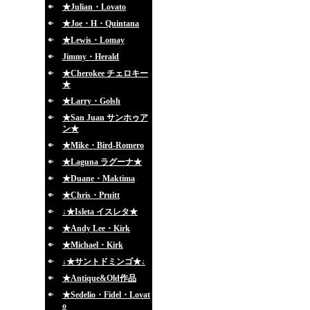
★Julian・Lovato
★Joe・H・Quintana
★Lewis・Lomay
Jimmy・Herald
★Cherokee チェロキー
★
★Larry・Golsh
★San Juan サンホゥア
ン★
★Mike・Bird-Romero
★Laguna ラグーナ★
★Duane・Maktima
★Chris・Pruitt
↓★Isleta イスレタ★
★Andy Lee・Kirk
★Michael・Kirk
↓★サントドミンゴ★↓
★Antique&Old作品
★Sedelio・Fidel・Lovat
o