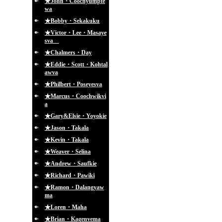
★John・Coochyumpte
wa
★Bobby・Sekakuku
★Victor・Lee・Masaye
sva
★Chalmers・Day
★Eddie・Scott・Kohtal
awva
★Philbert・Poseyesva
★Marcus・Coochwikvi
a
★Gary&Elsie・Yoyokie
★Jason・Takala
★Kevin・Takala
★Weaver・Selina
★Andrew・Saufkie
★Richard・Pawiki
★Ramon・Dalangyaw
ma
★Loren・Maha
★Brian・Kagenvema