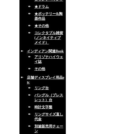
★ドラム
★ポッテリー&陶
器作品
★その他
コレクタブル雑貨
(ノンネイティブ
メイド）
インディアン関連Book
アリゾナハイウェ
イ誌
その他
店舗ディスプレイ用品e
tc
リング台
バングル（ブレス
レット）台
時計文字盤
リングサイズ直し
代金
別途販売用チェー
ン