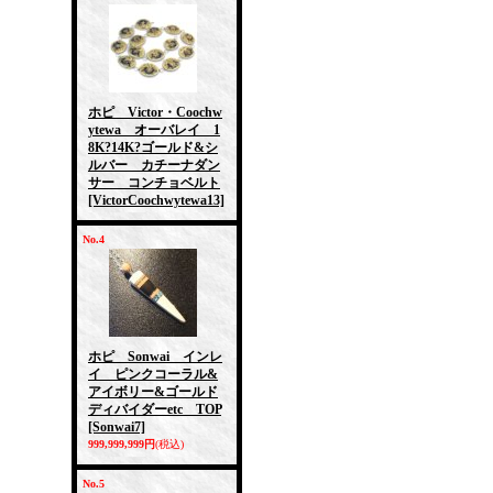
ホピ Victor・Coochw
ytewa オーバレイ 1
8K?14K?ゴールド&シ
ルバー カチーナダン
サー コンチョベルト
[VictorCoochwytewa13]
No.4
ホピ Sonwai インレ
イ ピンクコーラル&
アイボリー&ゴールド
ディバイダーetc TOP
[Sonwai7]
999,999,999円
(税込)
No.5