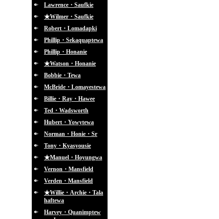
Lawrence・Saufkie
★Wilmer・Saufkie
Robert・Lomadapki
Phillip・Sekaquaptewa
Phillip・Honanie
★Watson・Honanie
Bobbie・Tewa
McBride・Lomayestewa
Billie・Ray・Hawee
Ted・Wadsworth
Hubert・Yowytewa
Norman・Honie・Sr
Tony・Kyasyousie
★Manuel・Hoyungwa
Vernon・Mansfield
Verden・Mansfield
★Willie・Archie・Tala
haftewa
Harvey・Quanimptew