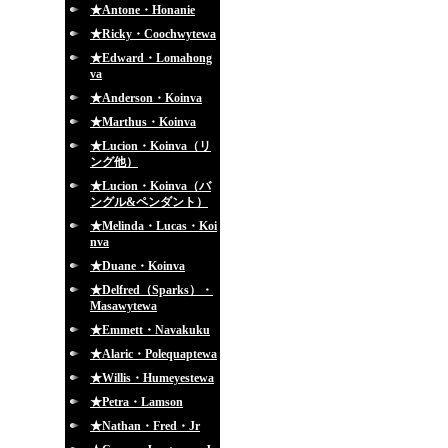
★Antone・Honanie
★Ricky・Coochwytewa
★Edward・Lomahong
va
★Anderson・Koinva
★Marthus・Koinva
★Lucion・Koinva（リ
ング他）
★Lucion・Koinva（バ
ングル&ペンダント）
★Melinda・Lucas・Koi
nva
★Duane・Koinva
★Delfred（Sparks）・
Masawytewa
★Emmett・Navakuku
★Alaric・Polequaptewa
★Willis・Humeyestewa
★Petra・Lamson
★Nathan・Fred・Jr