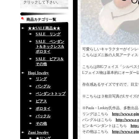
クリックして下さい。
商品カテゴリ一覧
★★SALE商品★★
SALE リング
SALE ペンダン
ト&ネックレス&
可愛らしいキャラクターがインレ
ボロタイ
こちらはズニ族の人気アーティス
SALE ピアス&
その他
こちらはBIGフェイス「シルベ
Lフェイス物は基本的にオーダー
Hopi Jewelry
リング
存在感あるサイズですので、目立
バングル
ペンダントトップ
※こちらは３枚目写真のLサイズ
ピアス
※Paula・Leekity氏作品
ボロタイ
リングはこちら
http://www.e-pi
バックル
バングルはこちら
http://www.e-
その他
ピン＆ペンダントはこちら
http
その他はこちら
http://www.e-pi
Zuni Jewelry
★リング