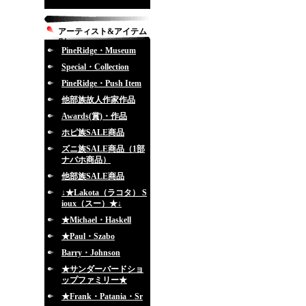
アーティスト&アイテム
別
PineRidge・Museum
Special・Collection
PineRidge・Push Item
他部族故人作家作品
Awards(賞)・作品
ホピ族SALE商品
ズニ族SALE商品（1部
ナバホ商品）
他部族SALE商品
↓★Lakota（ラコタ） S
ioux（スー）★↓
★Michael・Haskell
★Paul・Szabo
Barry・Johnson
★サンダーバードショ
ップファミリー★
★Frank・Patania・Sr