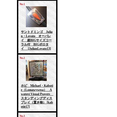
No.1
サントドミンゴ Julia
n・Lovato オーバレ
イ 超BIGサイズコー
ラル付 BIGボロタ
イ
[JulianLovato13]
No.2
ホピ Michael・Kaboti
e（Lomawywesa） A
watovi Visual Prayers
スタンディングディス
プレイ（置き物）
[kab
otie17]
No.3