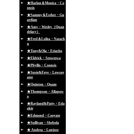
★Harlan＆Monica・Co
onsis
★Sammy＆Esther・Gu
ardian
★Amy・Wesley（Quan
delacy）
★Fred＆Lolita・Natach
u
★Tony&Ola・Eriacho
★Eldrick・Seowtewa
★Phyllis・Coonsis
★Susie&Faye・Lowsay
atee
★Quinton・Quam
★Thompson・Allapow
a
★Rayland&Patty・Eda
akie
★Edmond・Cooyate
★Sullivan・Shebola
★ Andrea・Lonjose