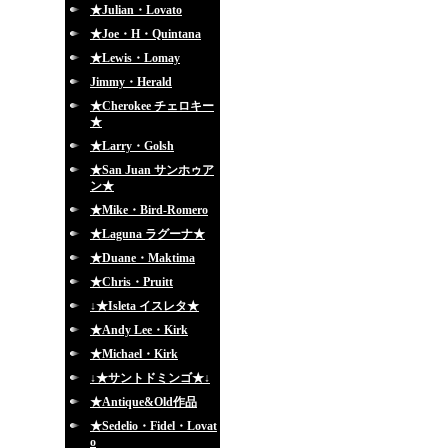
★Julian・Lovato
★Joe・H・Quintana
★Lewis・Lomay
Jimmy・Herald
★Cherokee チェロキー
★
★Larry・Golsh
★San Juan サンホゥア
ン★
★Mike・Bird-Romero
★Laguna ラグーナ★
★Duane・Maktima
★Chris・Pruitt
↓★Isleta イスレタ★
★Andy Lee・Kirk
★Michael・Kirk
↓★サントドミンゴ★↓
★Antique&Old作品
★Sedelio・Fidel・Lovat
o