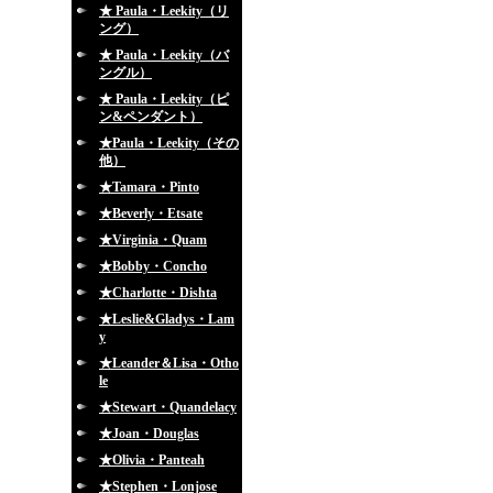
★ Paula・Leekity（リ
ング）
★ Paula・Leekity（バ
ングル）
★ Paula・Leekity（ピ
ン&ペンダント）
★Paula・Leekity（その
他）
★Tamara・Pinto
★Beverly・Etsate
★Virginia・Quam
★Bobby・Concho
★Charlotte・Dishta
★Leslie&Gladys・Lam
y
★Leander＆Lisa・Otho
le
★Stewart・Quandelacy
★Joan・Douglas
★Olivia・Panteah
★Stephen・Lonjose