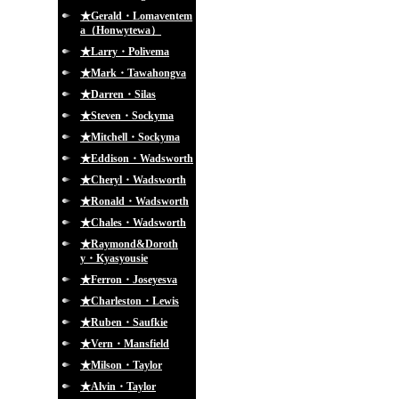
★Gerald・Lomaventem
a（Honwytewa）
★Larry・Polivema
★Mark・Tawahongva
★Darren・Silas
★Steven・Sockyma
★Mitchell・Sockyma
★Eddison・Wadsworth
★Cheryl・Wadsworth
★Ronald・Wadsworth
★Chales・Wadsworth
★Raymond&Doroth
y・Kyasyousie
★Ferron・Joseyesva
★Charleston・Lewis
★Ruben・Saufkie
★Vern・Mansfield
★Milson・Taylor
★Alvin・Taylor