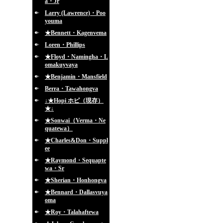
a・Jr
Larry (Lawrence)・Poo
youma
★Bennett・Kagenvema
Loren・Phillips
★Floyd・Namingha・L
omakuyvaya
★Benjamin・Mansfield
Berra・Tawahongva
↓★Hopi ホピ（現存）
★↓
★Sonwai（Verma・Ne
quatewa）
★Charles&Don・Suppl
ee
★Raymond・Sequapte
wa・Sr
★Sherian・Honhongva
★Bennard・Dallasvuya
oma
★Roy・Talahaftewa