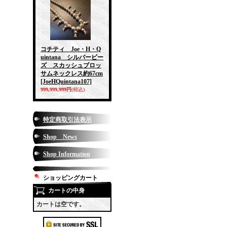
コチティ Joe・H・Q
uintana シルバービー
ズ スカッシュブロッ
サムネックレス約67cm
[JoeHQuintana107]
999,999,999円
(税込)
特定商取引法表示
Shop News
Shop Information
ショッピングカート
カートの中身
カートは空です。