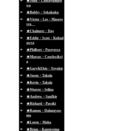
★John・Coochyumpte
wa
★Bobby・Sekakuku
★Victor・Lee・Masaye
sva
★Chalmers・Day
★Eddie・Scott・Kohtal
awva
★Philbert・Poseyesva
★Marcus・Coochwikvi
a
★Gary&Elsie・Yoyokie
★Jason・Takala
★Kevin・Takala
★Weaver・Selina
★Andrew・Saufkie
★Richard・Pawiki
★Ramon・Dalangyaw
ma
★Loren・Maha
★Brian・Kagenvema