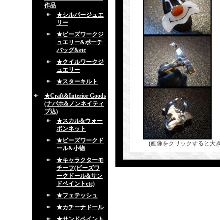
作品
★シルバージュエ
リー
★ビーズワークジ
ュエリー&ポーチ
バッグ&etc
★クイルワークジ
ュエリー
★スターキルト
★Craft&Interior Goods
(ナバホ&ノンネイティ
ブ込)
★スカル&ウォー
ボンネット
★ビーズワークド
(画像をクリックすると大
ール&小物
★キャラクターモ
チーフ(ビーズワ
ークドール&サン
ドペイントetc)
★フェテッシュ
★カチーナドール
★サンドペイント