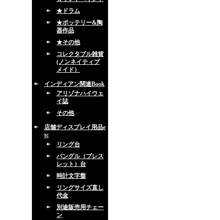
★ドラム
★ポッテリー&陶
器作品
★その他
コレクタブル雑貨
(ノンネイティブ
メイド）
インディアン関連Book
アリゾナハイウェ
イ誌
その他
店舗ディスプレイ用品e
tc
リング台
バングル（ブレス
レット）台
時計文字盤
リングサイズ直し
代金
別途販売用チェー
ン