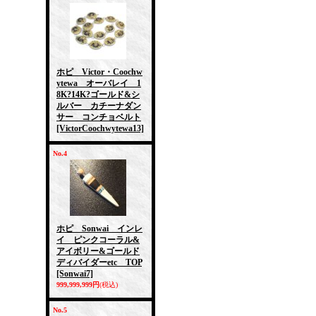
ホピ Victor・Coochw
ytewa オーバレイ 1
8K?14K?ゴールド&シ
ルバー カチーナダン
サー コンチョベルト
[VictorCoochwytewa13]
No.4
ホピ Sonwai インレ
イ ピンクコーラル&
アイボリー&ゴールド
ディバイダーetc TOP
[Sonwai7]
999,999,999円
(税込)
No.5