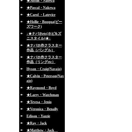
★Justin・Natewa
★Pascal・Nakewa
★Carol ・Lateyice
★Hollie・Booqua(ビー
ズワーク)
↓★ナバホetc(ホピ&ズ
ニスタイル)★↓
★ナバホ作クラスター
作品（バングル）
★ナバホ作クラスター
作品（リングetc）
Hyson・Craig(Navajo)
★Calvin・Peterson(Nav
ajo)
★Raymond・Boyd
★Larry・Watchman
★Tevesa・Jenio
★Veronica・Benally
Edison・Yazzie
★Ray・Jack
★Matthew・Jack