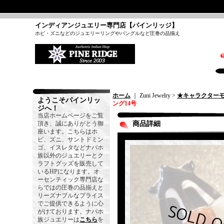
インディアンジュエリー専門店【パインリッジ】
ホピ・ズニなどのジュエリーリングやバングルなど圧巻の品揃え
ホーム
｜ Zuni Jewelry >
★キャラクター
ようこそパインリッ
ング14号
ジへ！
当店ホームページをご覧
頂き、誠にありがとう御
商品詳細
座います。こちらはホ
ピ、ズニ、サントドミン
ゴ、イスレタなどナバホ
族以外のジュエリーとク
ラフトグッズを販売して
いるHPになります。オ
ーセンティック専門店な
らではの圧巻の品揃えと
リーズナブルなプライス
でご提供できるように心
がけております。ナバホ
族ジュエリーは
こちら
を