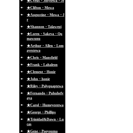
★Cyrus・Josytewa・Jr
★Clifton・Mowa
★Augustine・Mowa・J
r
★Shannon・Talawepi
★Loren・Sakeva・Qu
mawunu
★Arthur・Allen・Lom
ayestewa
★Chris・Mansfield
★Frank・Lahaleon
★Clement・Honie
★John・honie
★Riley・Polyquaptewa
★Fernando・Puhuhefv
aya
★Carol・Humeyestewa
★George・Phillips
★Trinidad&Dawn・Lu
cas
★Gene・Pooyouma