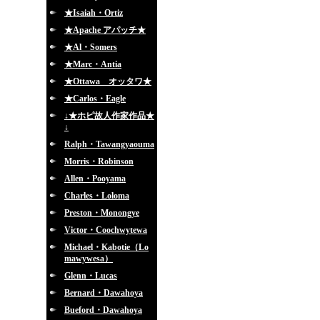
★Isaiah・Ortiz
★Apache アパッチ★
★Al・Somers
★Marc・Antia
★Ottawa オッタワ★
★Carlos・Eagle
↓★ホピ故人作家作品★
↓
Ralph・Tawangyaouma
Morris・Robinson
Allen・Pooyama
Charles・Loloma
Preston・Monongye
Victor・Coochwytewa
Michael・Kabotie（Lo
mawywesa）
Glenn・Lucas
Bernard・Dawahoya
Bueford・Dawahoya