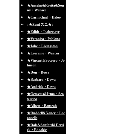
★Anselm&Rosita&Son
ny・Wallace
★Carmichael・Haloo
↓★Zuni ズニ★↓
★Edith・Tsabetsaye
★Veronica・Poblano
★Jake・Livingston
★Lorraine・Waatsa
★Vincent&Soccoro・Jo
hnson
★Don・Dewa
★Barbara・Dewa
★Andrick・Dewa
★Octavius&Irma・Seo
wtewa
★Albert・Banteah
★Ruddell&Nancy・Lac
onsello
★Dale&Sanford&Derri
ck・Edaakie