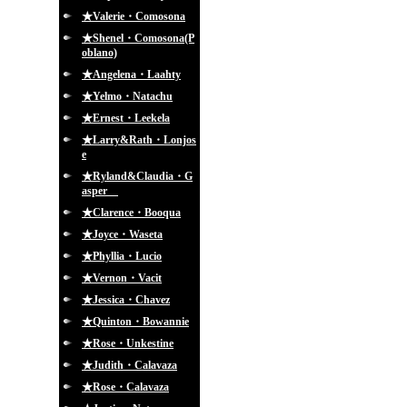
★Valerie・Comosona
★Shenel・Comosona(P
oblano)
★Angelena・Laahty
★Yelmo・Natachu
★Ernest・Leekela
★Larry&Rath・Lonjos
e
★Ryland&Claudia・G
asper
★Clarence・Booqua
★Joyce・Waseta
★Phyllia・Lucio
★Vernon・Vacit
★Jessica・Chavez
★Quinton・Bowannie
★Rose・Unkestine
★Judith・Calavaza
★Rose・Calavaza