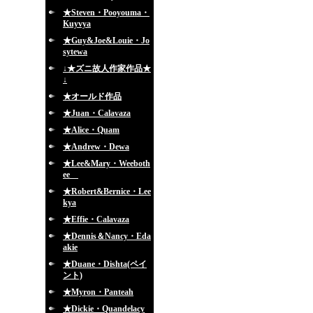
★Steven・Pooyouma・
Kuyvya
★Guy&Joe&Louie・Jo
sytewa
↓★ズニ故人作家作品★
↓
★オールド作品
★Juan・Calavaza
★Alice・Quam
★Andrew・Dewa
★Lee&Mary・Weeboth
ee
★Robert&Bernice・Lee
kya
★Effie・Calavaza
★Dennis＆Nancy・Eda
akie
★Duane・Dishta(ペイ
ント)
★Myron・Panteah
★Dickie・Quandelacy