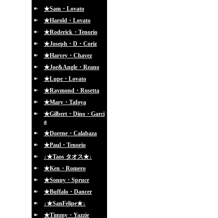
★Sam・Lovato
★Harold・Lovato
★Roderick・Tenorio
★Joseph・D・Coriz
★Harvey・Chavez
★Joe&Angle・Reano
★Lupe・Lovato
★Raymond・Rosetta
★Mary・Tafoya
★Gilbert・Dino・Garci
a
★Dorene・Calabaza
★Paul・Tenorio
↓★Taos タオス★↓
★Ken・Romero
★Sonny・Spruce
★Buffalo・Dancer
↓★SanFelipe★↓
★Timmy・Yazzie