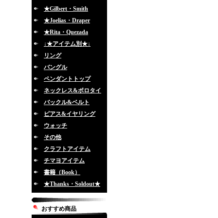
★Gilbert・Smith
★Joelias・Draper
★Rita・Quezada
↓★アイテム別★↓
リング
バングル
ペンダントトップ
ネックレス&ボロタイ
バックル&ベルト
ピアス&イヤリング
ウォッチ
その他
クラフトアイテム
チマヨアイテム
書籍（Book）
★Thanks・Soldout★
おすすめ商品