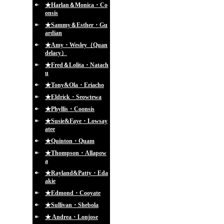
★Harlan＆Monica・Co
onsis
★Sammy＆Esther・Gu
ardian
★Amy・Wesley（Quan
delacy）
★Fred＆Lolita・Natach
u
★Tony&Ola・Eriacho
★Eldrick・Seowtewa
★Phyllis・Coonsis
★Susie&Faye・Lowsay
atee
★Quinton・Quam
★Thompson・Allapow
a
★Rayland&Patty・Eda
akie
★Edmond・Cooyate
★Sullivan・Shebola
★ Andrea・Lonjose