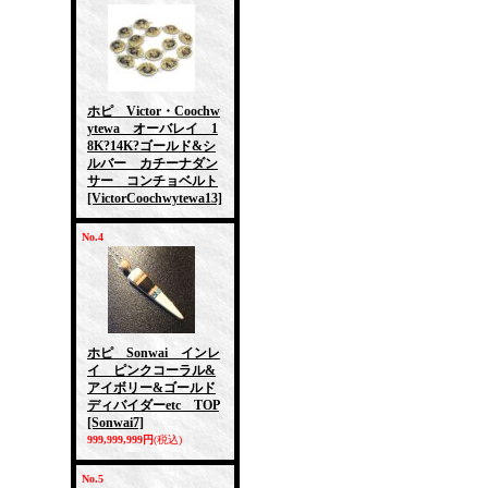
ホピ Victor・Coochw
ytewa オーバレイ 1
8K?14K?ゴールド&シ
ルバー カチーナダン
サー コンチョベルト
[VictorCoochwytewa13]
No.4
ホピ Sonwai インレ
イ ピンクコーラル&
アイボリー&ゴールド
ディバイダーetc TOP
[Sonwai7]
999,999,999円
(税込)
No.5