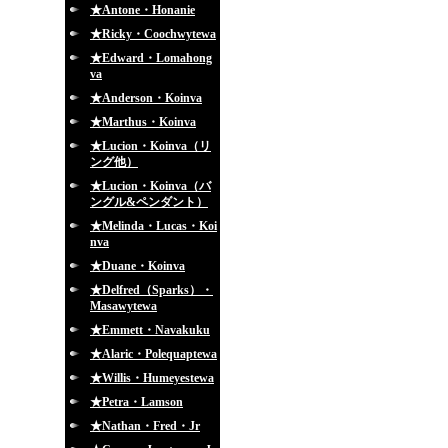
★Antone・Honanie
★Ricky・Coochwytewa
★Edward・Lomahong
va
★Anderson・Koinva
★Marthus・Koinva
★Lucion・Koinva（リ
ング他）
★Lucion・Koinva（バ
ングル&ペンダント）
★Melinda・Lucas・Koi
nva
★Duane・Koinva
★Delfred（Sparks）・
Masawytewa
★Emmett・Navakuku
★Alaric・Polequaptewa
★Willis・Humeyestewa
★Petra・Lamson
★Nathan・Fred・Jr