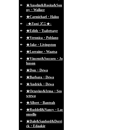
★Anselm&Rosita&Son
ny・Wallace
★Carmichael・Haloo
↓★Zuni ズニ★↓
★Edith・Tsabetsaye
★Veronica・Poblano
★Jake・Livingston
★Lorraine・Waatsa
★Vincent&Soccoro・Jo
hnson
★Don・Dewa
★Barbara・Dewa
★Andrick・Dewa
★Octavius&Irma・Seo
wtewa
★Albert・Banteah
★Ruddell&Nancy・Lac
onsello
★Dale&Sanford&Derri
ck・Edaakie