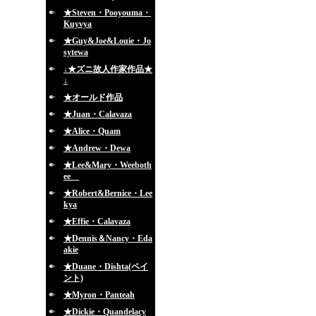
★Steven・Pooyouma・
Kuyvya
★Guy&Joe&Louie・Jo
sytewa
↓★ズニ故人作家作品★
↓
★オールド作品
★Juan・Calavaza
★Alice・Quam
★Andrew・Dewa
★Lee&Mary・Weeboth
ee
★Robert&Bernice・Lee
kya
★Effie・Calavaza
★Dennis＆Nancy・Eda
akie
★Duane・Dishta(ペイ
ント)
★Myron・Panteah
★Dickie・Quandelacy