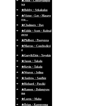
★John・Coochyumpte
wa
★Bobby・Sekakuku
★Victor・Lee・Masaye
sva
★Chalmers・Day
★Eddie・Scott・Kohtal
awva
★Philbert・Poseyesva
★Marcus・Coochwikvi
a
★Gary&Elsie・Yoyokie
★Jason・Takala
★Kevin・Takala
★Weaver・Selina
★Andrew・Saufkie
★Richard・Pawiki
★Ramon・Dalangyaw
ma
★Loren・Maha
★Brian・Kagenvema