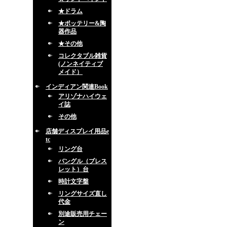
★ドラム
★ポッテリー&陶
器作品
★その他
コレクタブル雑貨
(ノンネイティブ
メイド）
インディアン関連Book
アリゾナハイウェ
イ誌
その他
店舗ディスプレイ用品e
tc
リング台
バングル（ブレス
レット）台
時計文字盤
リングサイズ直し
代金
別途販売用チェー
ン