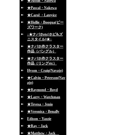
★Justin・Natewa
★Pascal・Nakewa
★Carol ・Lateyice
★Hollie・Booqua(ビー
ズワーク)
↓★ナバホetc(ホピ&ズ
ニスタイル)★↓
★ナバホ作クラスター
作品（バングル）
★ナバホ作クラスター
作品（リングetc）
Hyson・Craig(Navajo)
★Calvin・Peterson(Nav
ajo)
★Raymond・Boyd
★Larry・Watchman
★Tevesa・Jenio
★Veronica・Benally
Edison・Yazzie
★Ray・Jack
★Matthew・Jack