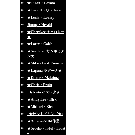
★Julian・Lovato
★Joe・H・Quintana
★Lewis・Lomay
Jimmy・Herald
★Cherokee チェロキー
★
★Larry・Golsh
★San Juan サンホゥア
ン★
★Mike・Bird-Romero
★Laguna ラグーナ★
★Duane・Maktima
★Chris・Pruitt
↓★Isleta イスレタ★
★Andy Lee・Kirk
★Michael・Kirk
↓★サントドミンゴ★↓
★Antique&Old作品
★Sedelio・Fidel・Lovat
o