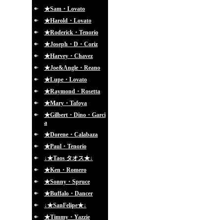
★Sam・Lovato
★Harold・Lovato
★Roderick・Tenorio
★Joseph・D・Coriz
★Harvey・Chavez
★Joe&Angle・Reano
★Lupe・Lovato
★Raymond・Rosetta
★Mary・Tafoya
★Gilbert・Dino・Garci
a
★Dorene・Calabaza
★Paul・Tenorio
↓★Taos タオス★↓
★Ken・Romero
★Sonny・Spruce
★Buffalo・Dancer
↓★SanFelipe★↓
★Timmy・Yazzie