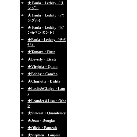
★ Paula・Leekity（リ
ング）
★ Paula・Leekity（バ
ングル）
★ Paula・Leekity（ピ
ン&ペンダント）
★Paula・Leekity（その
他）
★Tamara・Pinto
★Beverly・Etsate
★Virginia・Quam
★Bobby・Concho
★Charlotte・Dishta
★Leslie&Gladys・Lam
y
★Leander＆Lisa・Otho
le
★Stewart・Quandelacy
★Joan・Douglas
★Olivia・Panteah
★Stephen・Lonjose