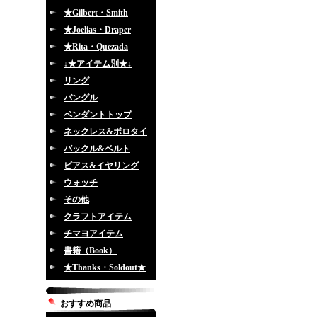
★Gilbert・Smith
★Joelias・Draper
★Rita・Quezada
↓★アイテム別★↓
リング
バングル
ペンダントトップ
ネックレス&ボロタイ
バックル&ベルト
ピアス&イヤリング
ウォッチ
その他
クラフトアイテム
チマヨアイテム
書籍（Book）
★Thanks・Soldout★
おすすめ商品