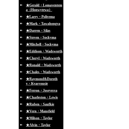
★Gerald・Lomaventem
a（Honwytewa）
★Larry・Polivema
★Mark・Tawahongva
★Darren・Silas
★Steven・Sockyma
★Mitchell・Sockyma
★Eddison・Wadsworth
★Cheryl・Wadsworth
★Ronald・Wadsworth
★Chales・Wadsworth
★Raymond&Doroth
y・Kyasyousie
★Ferron・Joseyesva
★Charleston・Lewis
★Ruben・Saufkie
★Vern・Mansfield
★Milson・Taylor
★Alvin・Taylor