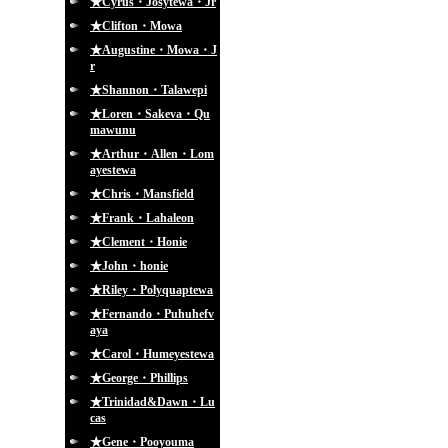
★Cyrus・Josytewa・Jr
★Clifton・Mowa
★Augustine・Mowa・J
r
★Shannon・Talawepi
★Loren・Sakeva・Qu
mawunu
★Arthur・Allen・Lom
ayestewa
★Chris・Mansfield
★Frank・Lahaleon
★Clement・Honie
★John・honie
★Riley・Polyquaptewa
★Fernando・Puhuhefv
aya
★Carol・Humeyestewa
★George・Phillips
★Trinidad&Dawn・Lu
cas
★Gene・Pooyouma