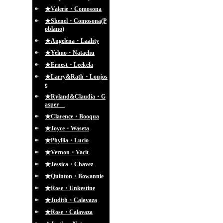
★Valerie・Comosona
★Shenel・Comosona(P
oblano)
★Angelena・Laahty
★Yelmo・Natachu
★Ernest・Leekela
★Larry&Rath・Lonjos
e
★Ryland&Claudia・G
asper
★Clarence・Booqua
★Joyce・Waseta
★Phyllia・Lucio
★Vernon・Vacit
★Jessica・Chavez
★Quinton・Bowannie
★Rose・Unkestine
★Judith・Calavaza
★Rose・Calavaza