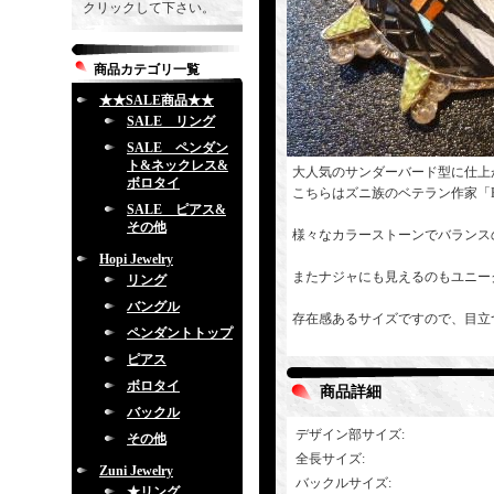
クリックして下さい。
商品カテゴリ一覧
★★SALE商品★★
SALE リング
SALE ペンダン
ト&ネックレス&
大人気のサンダーバード型に仕上
ボロタイ
こちらはズニ族のベテラン作家「Eldr
SALE ピアス&
その他
様々なカラーストーンでバランス
Hopi Jewelry
またナジャにも見えるのもユニー
リング
バングル
存在感あるサイズですので、目立
ペンダントトップ
ピアス
ボロタイ
商品詳細
バックル
デザイン部サイズ
:
その他
全長サイズ
:
Zuni Jewelry
バックルサイズ
:
★リング