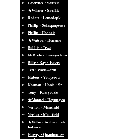
Lawrence・Saufkie
★Wilmer・Saufkie
Robert・Lomadapki
Phillip・Sekaquaptewa
Phillip・Honanie
★Watson・Honanie
Bobbie・Tewa
McBride・Lomayestewa
Billie・Ray・Hawee
Ted・Wadsworth
Hubert・Yowytewa
Norman・Honie・Sr
Tony・Kyasyousie
★Manuel・Hoyungwa
Vernon・Mansfield
Verden・Mansfield
★Willie・Archie・Tala
haftewa
Harvey・Quanimptew