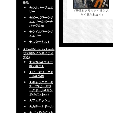
作品
★シルバージュエ
(画像をクリックすると大
リー
きく見られます)
★ビーズワークジ
ュエリー&ポーチ
バッグ&etc
★クイルワークジ
ュエリー
★スターキルト
★Craft&Interior Goods
(ナバホ&ノンネイティ
ブ込)
★スカル&ウォー
ボンネット
★ビーズワークド
ール&小物
★キャラクターモ
チーフ(ビーズワ
ークドール&サン
ドペイントetc)
★フェテッシュ
★カチーナドール
★サンドペイント