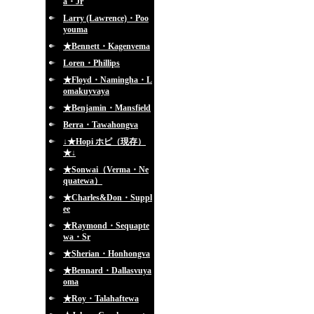
a・Jr
Larry (Lawrence)・Poo
youma
★Bennett・Kagenvema
Loren・Phillips
★Floyd・Namingha・L
omakuyvaya
★Benjamin・Mansfield
Berra・Tawahongva
↓★Hopi ホピ（現存）
★↓
★Sonwai（Verma・Ne
quatewa）
★Charles&Don・Suppl
ee
★Raymond・Sequapte
wa・Sr
★Sherian・Honhongva
★Bennard・Dallasvuya
oma
★Roy・Talahaftewa