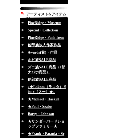
アーティスト&アイテム
別
PineRidge・Museum
Special・Collection
PineRidge・Push Item
他部族故人作家作品
Awards(賞)・作品
ホピ族SALE商品
ズニ族SALE商品（1部
ナバホ商品）
他部族SALE商品
↓★Lakota（ラコタ） S
ioux（スー）★↓
★Michael・Haskell
★Paul・Szabo
Barry・Johnson
★サンダーバードショ
ップファミリー★
★Frank・Patania・Sr