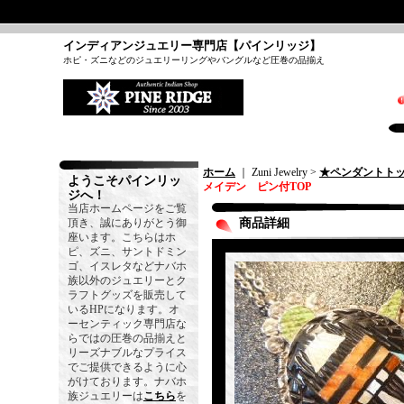
インディアンジュエリー専門店【パインリッジ】
ホピ・ズニなどのジュエリーリングやバングルなど圧巻の品揃え
ホーム
｜ Zuni Jewelry >
★ペンダントト
ようこそパインリッ
メイデン ピン付TOP
ジへ！
当店ホームページをご覧
頂き、誠にありがとう御
商品詳細
座います。こちらはホ
ピ、ズニ、サントドミン
ゴ、イスレタなどナバホ
族以外のジュエリーとク
ラフトグッズを販売して
いるHPになります。オ
ーセンティック専門店な
らではの圧巻の品揃えと
リーズナブルなプライス
でご提供できるように心
がけております。ナバホ
族ジュエリーは
こちら
を