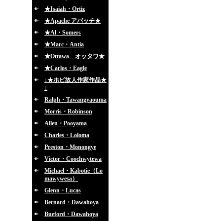
★Isaiah・Ortiz
★Apache アパッチ★
★Al・Somers
★Marc・Antia
★Ottawa オッタワ★
★Carlos・Eagle
↓★ホピ故人作家作品★
↓
Ralph・Tawangyaouma
Morris・Robinson
Allen・Pooyama
Charles・Loloma
Preston・Monongye
Victor・Coochwytewa
Michael・Kabotie（Lo
mawywesa）
Glenn・Lucas
Bernard・Dawahoya
Bueford・Dawahoya