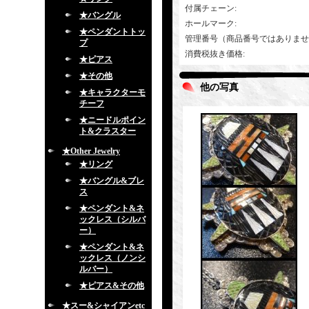
付属チェーン
:
★バングル
ホールマーク
:
★ペンダントトッ
管理番号（商品番号ではありませ
プ
消費税抜き価格
:
★ピアス
★その他
他の写真
★キャラクターモ
チーフ
★ニードルポイン
ト&クラスター
★Other Jewelry
★リング
★バングル&ブレ
ス
★ペンダント&ネ
ックレス（シルバ
ー）
★ペンダント&ネ
ックレス（ノンシ
ルバー）
★ピアス&その他
★スー&シャイアンetc