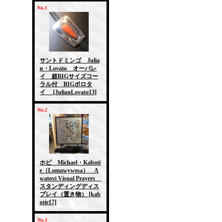
No.1
サントドミンゴ Julia
n・Lovato オーバレ
イ 超BIGサイズコー
ラル付 BIGボロタ
イ
[JulianLovato13]
No.2
ホピ Michael・Kaboti
e（Lomawywesa） A
watovi Visual Prayers
スタンディングディス
プレイ（置き物）
[kab
otie17]
No.3