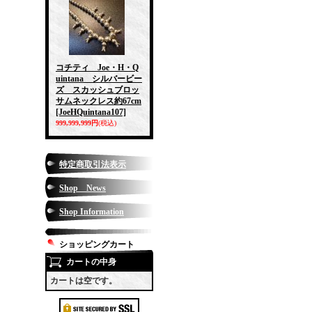
コチティ Joe・H・Q
uintana シルバービー
ズ スカッシュブロッ
サムネックレス約67cm
[JoeHQuintana107]
999,999,999円
(税込)
特定商取引法表示
Shop News
Shop Information
ショッピングカート
カートの中身
カートは空です。