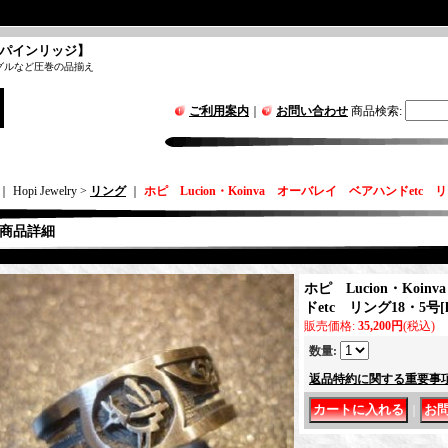
パインリッジ】
グルなど圧巻の品揃え
ご利用案内
｜
お問い合わせ
商品検索
:
｜ Hopi Jewelry >
リング
｜
ホピ Lucion・Koinva オーバレイ ベアハンドetc 
商品詳細
ホピ Lucion・Koi
ドetc リング18・5号
[
販売価格
:
35,200円
(税込)
数量
:
返品特約に関する重要事
｜