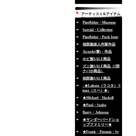
アーティスト&アイテム
別
PineRidge・Museum
Special・Collection
PineRidge・Push Item
他部族故人作家作品
Awards(賞)・作品
ホピ族SALE商品
ズニ族SALE商品（1部
ナバホ商品）
他部族SALE商品
↓★Lakota（ラコタ） S
ioux（スー）★↓
★Michael・Haskell
★Paul・Szabo
Barry・Johnson
★サンダーバードショ
ップファミリー★
★Frank・Patania・Sr