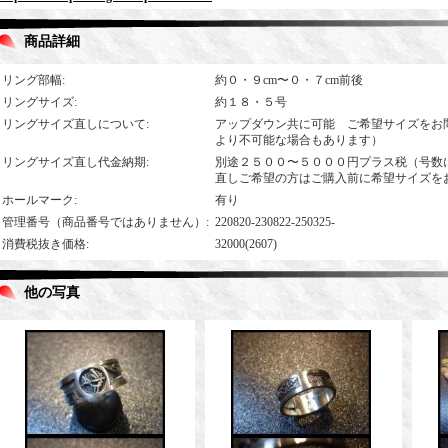
商品詳細
リング部幅
:
約０・９cm〜０・７cm前後
リングサイズ
:
約１８・５号
リングサイズ直しについて
:
アップダウン共に可能 ご希望サイズをお
より不可能な場合もあります）
リングサイズ直し代金納期
:
別途２５００〜５０００円プラス税（号数
直しご希望の方はご購入前に希望サイズを
ホールマーク
:
有り
管理番号（商品番号ではありません）
:
220820-230822-250325-
消費税抜き価格
:
32000(2607)
他の写真