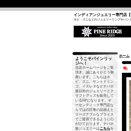
インディアンジュエリー専門店【
ホピ・ズニなどのジュエリーリングやバン
ホーム
ようこそパインリッ
ジへ！
当店ホームページをご覧
頂き、誠にありがとう御
座います。こちらはホ
ピ、ズニ、サントドミン
ゴ、イスレタなどナバホ
族以外のジュエリーとク
ラフトグッズを販売して
いるHPになります。オ
ーセンティック専門店な
らではの圧巻の品揃えと
リーズナブルなプライス
でご提供できるように心
がけております。ナバホ
族ジュエリーは
こちら
を