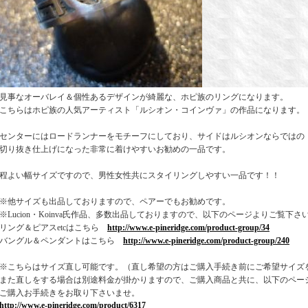
見事なオーバレイ＆個性あるデザインが綺麗な、ホピ族のリングになります。
こちらはホピ族の人気アーティスト「ルシオン・コインヴァ」の作品になります。
センターにはロードランナーをモチーフにしており、サイドはルシオンならではの
切り抜き仕上げになった非常に着けやすいお勧めの一品です。
程よい幅サイズですので、男性女性共にスタイリングしやすい一品です！！
※他サイズも出品しておりますので、ペアーでもお勧めです。
※Lucion・Koinva氏作品、多数出品しておりますので、以下のページよりご覧下さ
リング＆ピアスetcはこちら
http://www.e-pineridge.com/product-group/34
バングル＆ペンダントはこちら
http://www.e-pineridge.com/product-group/240
※こちらはサイズ直し可能です。（直し希望の方はご購入手続き前にご希望サイズ
また直しをする場合は別途料金が掛かりますので、ご購入商品と共に、以下のペー
ご購入お手続きをお取り下さいませ。
http://www.e-pineridge.com/product/6317