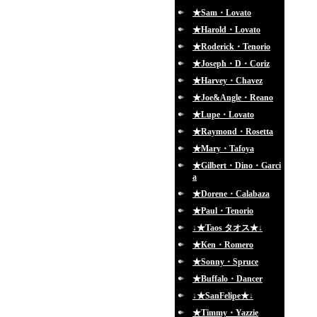
★Sam・Lovato
★Harold・Lovato
★Roderick・Tenorio
★Joseph・D・Coriz
★Harvey・Chavez
★Joe&Angle・Reano
★Lupe・Lovato
★Raymond・Rosetta
★Mary・Tafoya
★Gilbert・Dino・Garci
a
★Dorene・Calabaza
★Paul・Tenorio
↓★Taos タオス★↓
★Ken・Romero
★Sonny・Spruce
★Buffalo・Dancer
↓★SanFelipe★↓
★Timmy・Yazzie