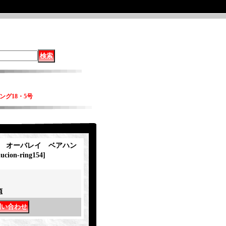
リング18・5号
nva オーバレイ ベアハン
lucion-ring154
]
項