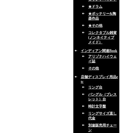
★ドラム
★ポッテリー&陶
器作品
★その他
コレクタブル雑貨
(ノンネイティブ
メイド）
インディアン関連Book
アリゾナハイウェ
イ誌
その他
店舗ディスプレイ用品e
tc
リング台
バングル（ブレス
レット）台
時計文字盤
リングサイズ直し
代金
別途販売用チェー
ン