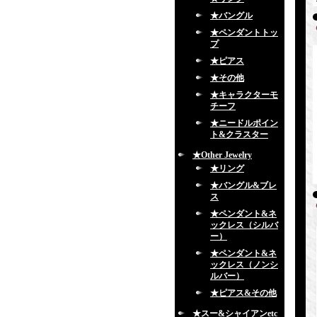
★バングル
★ペンダントトッ
プ
★ピアス
★その他
★キャラクターモ
チーフ
★ニードルポイン
ト&クラスター
★Other Jewelry
★リング
★バングル&ブレ
ス
★ペンダント&ネ
ックレス（シルバ
ー）
★ペンダント&ネ
ックレス（ノンシ
ルバー）
★ピアス&その他
★スー&シャイアンetc