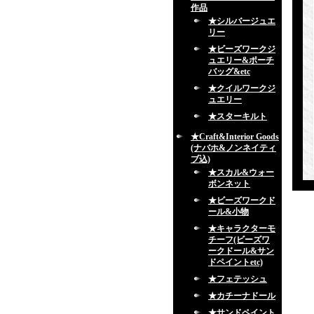
作品
★シルバージュエ
リー
★ビーズワークジ
ュエリー&ポーチ
バッグ&etc
★クイルワークジ
ュエリー
★スターキルト
★Craft&Interior Goods
(ナバホ&ノンネイティ
ブ込)
★スカル&ウォー
ボンネット
★ビーズワークド
ール&小物
★キャラクターモ
チーフ(ビーズワ
ークドール&サン
ドペイントetc)
★フェテッシュ
★カチーナドール
★サンドペイント