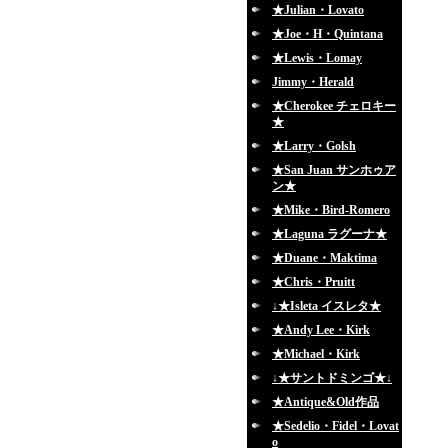
★Julian・Lovato
★Joe・H・Quintana
★Lewis・Lomay
Jimmy・Herald
★Cherokee チェロキー
★
★Larry・Golsh
★San Juan サンホゥア
ン★
★Mike・Bird-Romero
★Laguna ラグーナ★
★Duane・Maktima
★Chris・Pruitt
↓★Isleta イスレタ★
★Andy Lee・Kirk
★Michael・Kirk
↓★サントドミンゴ★↓
★Antique&Old作品
★Sedelio・Fidel・Lovat
o