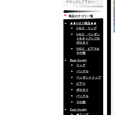
クリックして下さい。
商品カテゴリ一覧
★★SALE商品★★
SALE リング
SALE ペンダン
ト&ネックレス&
ボロタイ
SALE ピアス&
その他
Hopi Jewelry
リング
バングル
ペンダントトップ
ピアス
ボロタイ
バックル
その他
Zuni Jewelry
★リング