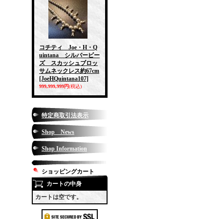
コチティ Joe・H・Q
uintana シルバービー
ズ スカッシュブロッ
サムネックレス約67cm
[JoeHQuintana107]
999,999,999円
(税込)
特定商取引法表示
Shop News
Shop Information
ショッピングカート
カートの中身
カートは空です。