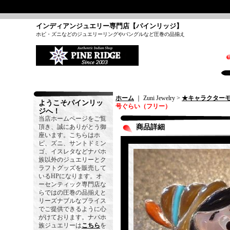
インディアンジュエリー専門店【パインリッジ】
ホピ・ズニなどのジュエリーリングやバングルなど圧巻の品揃え
ホーム
｜ Zuni Jewelry >
★キャラクター
ようこそパインリッ
号ぐらい（フリー）
ジへ！
当店ホームページをご覧
頂き、誠にありがとう御
商品詳細
座います。こちらはホ
ピ、ズニ、サントドミン
ゴ、イスレタなどナバホ
族以外のジュエリーとク
ラフトグッズを販売して
いるHPになります。オ
ーセンティック専門店な
らではの圧巻の品揃えと
リーズナブルなプライス
でご提供できるように心
がけております。ナバホ
族ジュエリーは
こちら
を