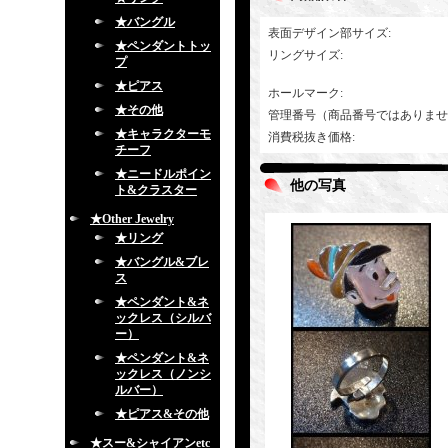
★バングル
表面デザイン部サイズ
:
★ペンダントトッ
リングサイズ
:
プ
★ピアス
ホールマーク
:
★その他
管理番号（商品番号ではありませ
★キャラクターモ
消費税抜き価格
:
チーフ
★ニードルポイン
他の写真
ト&クラスター
★Other Jewelry
★リング
★バングル&ブレ
ス
★ペンダント&ネ
ックレス（シルバ
ー）
★ペンダント&ネ
ックレス（ノンシ
ルバー）
★ピアス&その他
★スー&シャイアンetc