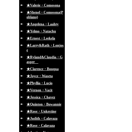
★Valerie・Comosona
★Shenel・Comosona(P
oblano)
★Angelena・Laahty
★Yelmo・Natachu
★Ernest・Leekela
★Larry&Rath・Lonjos
e
★Ryland&Claudia・G
asper
★Clarence・Booqua
★Joyce・Waseta
★Phyllia・Lucio
★Vernon・Vacit
★Jessica・Chavez
★Quinton・Bowannie
★Rose・Unkestine
★Judith・Calavaza
★Rose・Calavaza