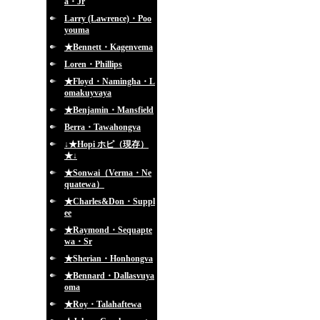
a・Jr
Larry (Lawrence)・Poo
youma
★Bennett・Kagenvema
Loren・Phillips
★Floyd・Namingha・L
omakuyvaya
★Benjamin・Mansfield
Berra・Tawahongva
↓★Hopi ホピ（現存）
★↓
★Sonwai（Verma・Ne
quatewa）
★Charles&Don・Suppl
ee
★Raymond・Sequapte
wa・Sr
★Sherian・Honhongva
★Bennard・Dallasvuya
oma
★Roy・Talahaftewa