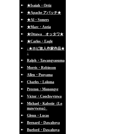
★Isaiah・Ortiz
★Apache アパッチ★
★Al・Somers
★Marc・Antia
★Ottawa オッタワ★
★Carlos・Eagle
↓★ホピ故人作家作品★
↓
Ralph・Tawangyaouma
Morris・Robinson
Allen・Pooyama
Charles・Loloma
Preston・Monongye
Victor・Coochwytewa
Michael・Kabotie（Lo
mawywesa）
Glenn・Lucas
Bernard・Dawahoya
Bueford・Dawahoya