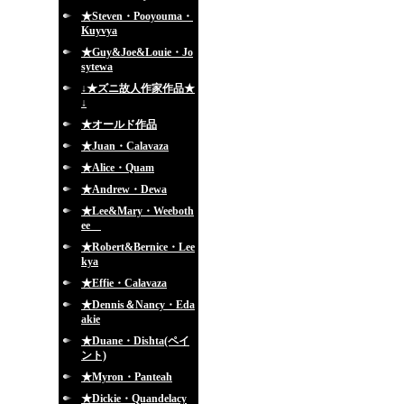
★Steven・Pooyouma・
Kuyvya
★Guy&Joe&Louie・Jo
sytewa
↓★ズニ故人作家作品★
↓
★オールド作品
★Juan・Calavaza
★Alice・Quam
★Andrew・Dewa
★Lee&Mary・Weeboth
ee
★Robert&Bernice・Lee
kya
★Effie・Calavaza
★Dennis＆Nancy・Eda
akie
★Duane・Dishta(ペイ
ント)
★Myron・Panteah
★Dickie・Quandelacy