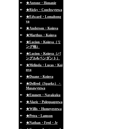
★Antone・Honanie
★Ricky・Coochwytewa
★Edward・Lomahong
va
★Anderson・Koinva
★Marthus・Koinva
★Lucion・Koinva（リ
ング他）
★Lucion・Koinva（バ
ングル&ペンダント）
★Melinda・Lucas・Koi
nva
★Duane・Koinva
★Delfred（Sparks）・
Masawytewa
★Emmett・Navakuku
★Alaric・Polequaptewa
★Willis・Humeyestewa
★Petra・Lamson
★Nathan・Fred・Jr