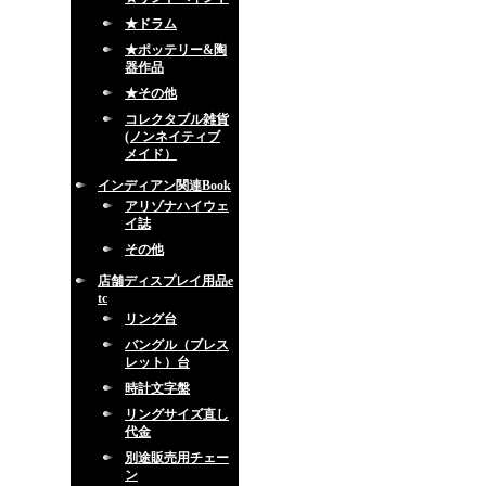
★ドラム
★ポッテリー&陶
器作品
★その他
コレクタブル雑貨
(ノンネイティブ
メイド）
インディアン関連Book
アリゾナハイウェ
イ誌
その他
店舗ディスプレイ用品e
tc
リング台
バングル（ブレス
レット）台
時計文字盤
リングサイズ直し
代金
別途販売用チェー
ン