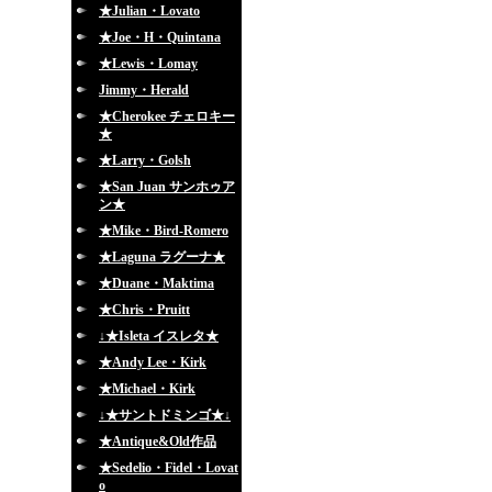
★Julian・Lovato
★Joe・H・Quintana
★Lewis・Lomay
Jimmy・Herald
★Cherokee チェロキー
★
★Larry・Golsh
★San Juan サンホゥア
ン★
★Mike・Bird-Romero
★Laguna ラグーナ★
★Duane・Maktima
★Chris・Pruitt
↓★Isleta イスレタ★
★Andy Lee・Kirk
★Michael・Kirk
↓★サントドミンゴ★↓
★Antique&Old作品
★Sedelio・Fidel・Lovat
o