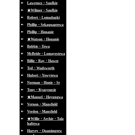
Lawrence・Saufkie
★Wilmer・Saufkie
Robert・Lomadapki
Phillip・Sekaquaptewa
Phillip・Honanie
★Watson・Honanie
Bobbie・Tewa
McBride・Lomayestewa
Billie・Ray・Hawee
Ted・Wadsworth
Hubert・Yowytewa
Norman・Honie・Sr
Tony・Kyasyousie
★Manuel・Hoyungwa
Vernon・Mansfield
Verden・Mansfield
★Willie・Archie・Tala
haftewa
Harvey・Quanimptew