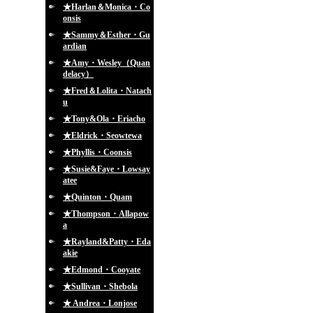
★Harlan＆Monica・Co
onsis
★Sammy＆Esther・Gu
ardian
★Amy・Wesley（Quan
delacy）
★Fred＆Lolita・Natach
u
★Tony&Ola・Eriacho
★Eldrick・Seowtewa
★Phyllis・Coonsis
★Susie&Faye・Lowsay
atee
★Quinton・Quam
★Thompson・Allapow
a
★Rayland&Patty・Eda
akie
★Edmond・Cooyate
★Sullivan・Shebola
★ Andrea・Lonjose