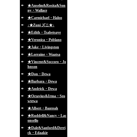
★Anselm&Rosita&Son
ny・Wallace
★Carmichael・Haloo
↓★Zuni ズニ★↓
★Edith・Tsabetsaye
★Veronica・Poblano
★Jake・Livingston
★Lorraine・Waatsa
★Vincent&Soccoro・Jo
hnson
★Don・Dewa
★Barbara・Dewa
★Andrick・Dewa
★Octavius&Irma・Seo
wtewa
★Albert・Banteah
★Ruddell&Nancy・Lac
onsello
★Dale&Sanford&Derri
ck・Edaakie