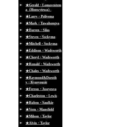
★Gerald・Lomaventem
a（Honwytewa）
★Larry・Polivema
★Mark・Tawahongva
★Darren・Silas
★Steven・Sockyma
★Mitchell・Sockyma
★Eddison・Wadsworth
★Cheryl・Wadsworth
★Ronald・Wadsworth
★Chales・Wadsworth
★Raymond&Doroth
y・Kyasyousie
★Ferron・Joseyesva
★Charleston・Lewis
★Ruben・Saufkie
★Vern・Mansfield
★Milson・Taylor
★Alvin・Taylor