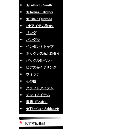
★Gilbert・Smith
★Joelias・Draper
★Rita・Quezada
↓★アイテム別★↓
リング
バングル
ペンダントトップ
ネックレス&ボロタイ
バックル&ベルト
ピアス&イヤリング
ウォッチ
その他
クラフトアイテム
チマヨアイテム
書籍（Book）
★Thanks・Soldout★
おすすめ商品