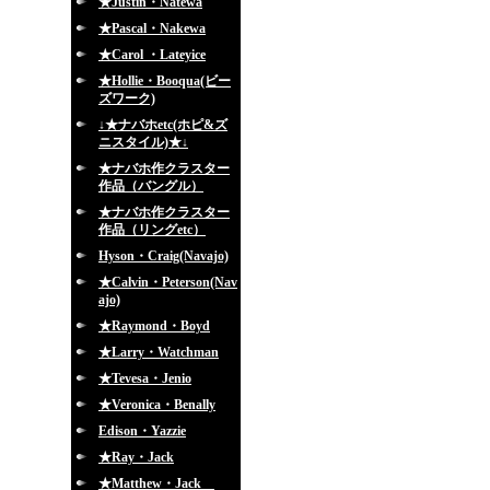
★Justin・Natewa
★Pascal・Nakewa
★Carol ・Lateyice
★Hollie・Booqua(ビー
ズワーク)
↓★ナバホetc(ホピ&ズ
ニスタイル)★↓
★ナバホ作クラスター
作品（バングル）
★ナバホ作クラスター
作品（リングetc）
Hyson・Craig(Navajo)
★Calvin・Peterson(Nav
ajo)
★Raymond・Boyd
★Larry・Watchman
★Tevesa・Jenio
★Veronica・Benally
Edison・Yazzie
★Ray・Jack
★Matthew・Jack