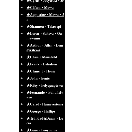
★Cyrus・Josytewa・Jr
★Clifton・Mowa
★Augustine・Mowa・J
r
★Shannon・Talawepi
★Loren・Sakeva・Qu
mawunu
★Arthur・Allen・Lom
ayestewa
★Chris・Mansfield
★Frank・Lahaleon
★Clement・Honie
★John・honie
★Riley・Polyquaptewa
★Fernando・Puhuhefv
aya
★Carol・Humeyestewa
★George・Phillips
★Trinidad&Dawn・Lu
cas
★Gene・Pooyouma