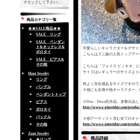
クリックして下さい。
商品カテゴリ一覧
★★SALE商品★★
SALE リング
SALE ペンダン
ト&ネックレス&
可愛らしいキャラクターをデザイ
ボロタイ
こちらはズニ族の人気トップアー
SALE ピアス&
その他
こちらは「フェイス ピノキオ」
サイズはレギュラーのサイズより
Hopi Jewelry
リング
程よく存在感あるサイズですので
バングル
※他にも全身や他キャラクター、
ペンダントトップ
※Don・Dewa氏作品、多数出
ピアス
http://www.e-pineridge.com/produc
ボロタイ
バックル
※他アーティスト含む全てのキャ
http://www.e-pineridge.com/product
その他
Zuni Jewelry
商品詳細
★リング