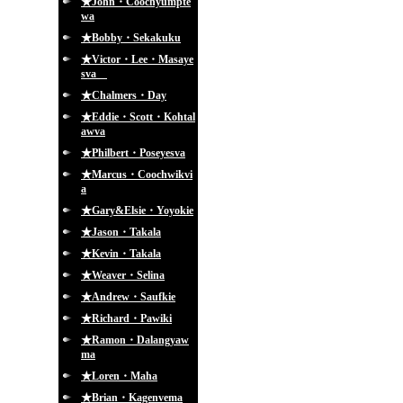
★John・Coochyumpte
wa
★Bobby・Sekakuku
★Victor・Lee・Masaye
sva
★Chalmers・Day
★Eddie・Scott・Kohtal
awva
★Philbert・Poseyesva
★Marcus・Coochwikvi
a
★Gary&Elsie・Yoyokie
★Jason・Takala
★Kevin・Takala
★Weaver・Selina
★Andrew・Saufkie
★Richard・Pawiki
★Ramon・Dalangyaw
ma
★Loren・Maha
★Brian・Kagenvema