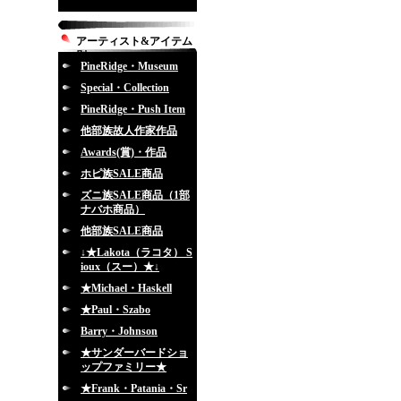
アーティスト&アイテム
別
PineRidge・Museum
Special・Collection
PineRidge・Push Item
他部族故人作家作品
Awards(賞)・作品
ホピ族SALE商品
ズニ族SALE商品（1部
ナバホ商品）
他部族SALE商品
↓★Lakota（ラコタ） S
ioux（スー）★↓
★Michael・Haskell
★Paul・Szabo
Barry・Johnson
★サンダーバードショ
ップファミリー★
★Frank・Patania・Sr