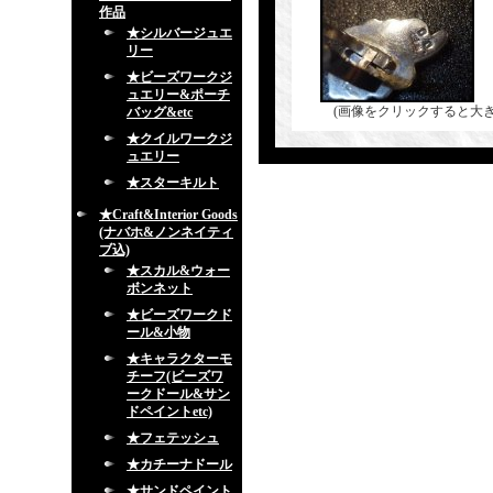
作品
★シルバージュエ
リー
★ビーズワークジ
ュエリー&ポーチ
(画像をクリックすると大
バッグ&etc
★クイルワークジ
ュエリー
★スターキルト
★Craft&Interior Goods
(ナバホ&ノンネイティ
ブ込)
★スカル&ウォー
ボンネット
★ビーズワークド
ール&小物
★キャラクターモ
チーフ(ビーズワ
ークドール&サン
ドペイントetc)
★フェテッシュ
★カチーナドール
★サンドペイント