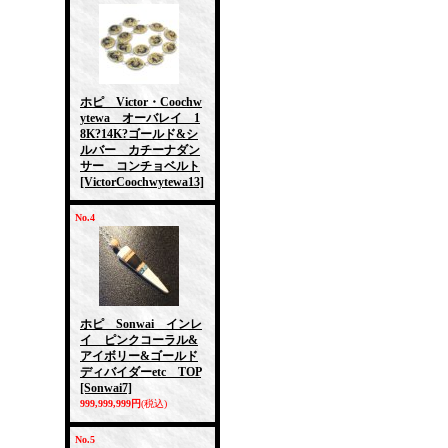
ホピ Victor・Coochw
ytewa オーバレイ 1
8K?14K?ゴールド&シ
ルバー カチーナダン
サー コンチョベルト
[VictorCoochwytewa13]
No.4
ホピ Sonwai インレ
イ ピンクコーラル&
アイボリー&ゴールド
ディバイダーetc TOP
[Sonwai7]
999,999,999円
(税込)
No.5