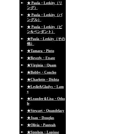
★ Paula・Leekity（リ
ング）
★ Paula・Leekity（バ
ングル）
★ Paula・Leekity（ピ
ン&ペンダント）
★Paula・Leekity（その
他）
★Tamara・Pinto
★Beverly・Etsate
★Virginia・Quam
★Bobby・Concho
★Charlotte・Dishta
★Leslie&Gladys・Lam
y
★Leander＆Lisa・Otho
le
★Stewart・Quandelacy
★Joan・Douglas
★Olivia・Panteah
★Stephen・Lonjose