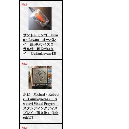
No.1
サントドミンゴ Julia
n・Lovato オーバレ
イ 超BIGサイズコー
ラル付 BIGボロタ
イ
[JulianLovato13]
No.2
ホピ Michael・Kaboti
e（Lomawywesa） A
watovi Visual Prayers
スタンディングディス
プレイ（置き物）
[kab
otie17]
No.3