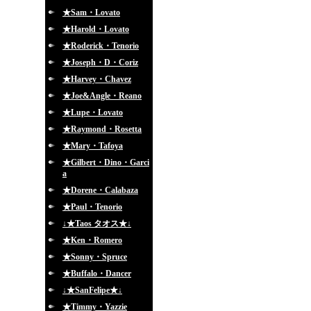
★Sam・Lovato
★Harold・Lovato
★Roderick・Tenorio
★Joseph・D・Coriz
★Harvey・Chavez
★Joe&Angle・Reano
★Lupe・Lovato
★Raymond・Rosetta
★Mary・Tafoya
★Gilbert・Dino・Garci
a
★Dorene・Calabaza
★Paul・Tenorio
↓★Taos タオス★↓
★Ken・Romero
★Sonny・Spruce
★Buffalo・Dancer
↓★SanFelipe★↓
★Timmy・Yazzie