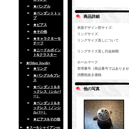
★バングル
★ペンダントトッ
商品詳細
プ
★ピアス
表面デザイン部サイズ
:
★その他
リングサイズ
:
★キャラクターモ
リングサイズ直しについて
:
チーフ
★ニードルポイン
リングサイズ直し代金納期
:
ト&クラスター
ホールマーク
:
★Other Jewelry
★リング
管理番号（商品番号ではありませ
消費税抜き価格
:
★バングル&ブレ
ス
★ペンダント&ネ
他の写真
ックレス（シルバ
ー）
★ペンダント&ネ
ックレス（ノンシ
ルバー）
★ピアス&その他
★スー&シャイアンetc