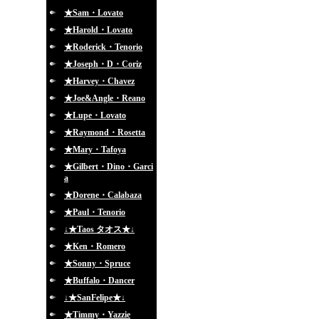
★Sam・Lovato
★Harold・Lovato
★Roderick・Tenorio
★Joseph・D・Coriz
★Harvey・Chavez
★Joe&Angle・Reano
★Lupe・Lovato
★Raymond・Rosetta
★Mary・Tafoya
★Gilbert・Dino・Garci
a
★Dorene・Calabaza
★Paul・Tenorio
↓★Taos タオス★↓
★Ken・Romero
★Sonny・Spruce
★Buffalo・Dancer
↓★SanFelipe★↓
★Timmy・Yazzie