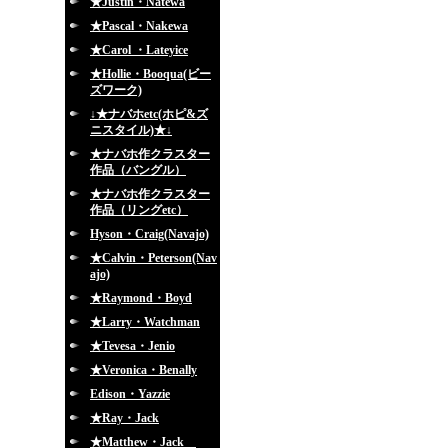
★Justin・Natewa
★Pascal・Nakewa
★Carol ・Lateyice
★Hollie・Booqua(ビー
ズワーク)
↓★ナバホetc(ホピ&ズ
ニスタイル)★↓
★ナバホ作クラスター
作品（バングル）
★ナバホ作クラスター
作品（リングetc）
Hyson・Craig(Navajo)
★Calvin・Peterson(Nav
ajo)
★Raymond・Boyd
★Larry・Watchman
★Tevesa・Jenio
★Veronica・Benally
Edison・Yazzie
★Ray・Jack
★Matthew・Jack