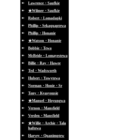
Lawrence・Saufkie
★Wilmer・Saufkie
Robert・Lomadapki
Phillip・Sekaquaptewa
Phillip・Honanie
★Watson・Honanie
Bobbie・Tewa
McBride・Lomayestewa
Billie・Ray・Hawee
Ted・Wadsworth
Hubert・Yowytewa
Norman・Honie・Sr
Tony・Kyasyousie
★Manuel・Hoyungwa
Vernon・Mansfield
Verden・Mansfield
★Willie・Archie・Tala
haftewa
Harvey・Quanimptew