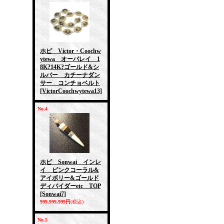
ホピ Victor・Coochw
ytewa オーバレイ 1
8K?14K?ゴールド&シ
ルバー カチーナダン
サー コンチョベルト
[VictorCoochwytewa13]
No.4
ホピ Sonwai インレ
イ ピンクコーラル&
アイボリー&ゴールド
ディバイダーetc TOP
[Sonwai7]
999,999,999円
(税込)
No.5