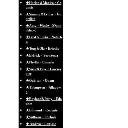
★Harlan＆Monica・Co
onsis
★Sammy＆Esther・Gu
ardian
★Amy・Wesley（Quan
delacy）
★Fred＆Lolita・Natach
u
★Tony&Ola・Eriacho
★Eldrick・Seowtewa
★Phyllis・Coonsis
★Susie&Faye・Lowsay
atee
★Quinton・Quam
★Thompson・Allapow
a
★Rayland&Patty・Eda
akie
★Edmond・Cooyate
★Sullivan・Shebola
★ Andrea・Lonjose