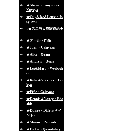
★Steven・Pooyouma・
Kuyvya
★Guy&Joe&Louie・Jo
sytewa
↓★ズニ故人作家作品★
↓
★オールド作品
★Juan・Calavaza
★Alice・Quam
★Andrew・Dewa
★Lee&Mary・Weeboth
ee
★Robert&Bernice・Lee
kya
★Effie・Calavaza
★Dennis＆Nancy・Eda
akie
★Duane・Dishta(ペイ
ント)
★Myron・Panteah
★Dickie・Quandelacy