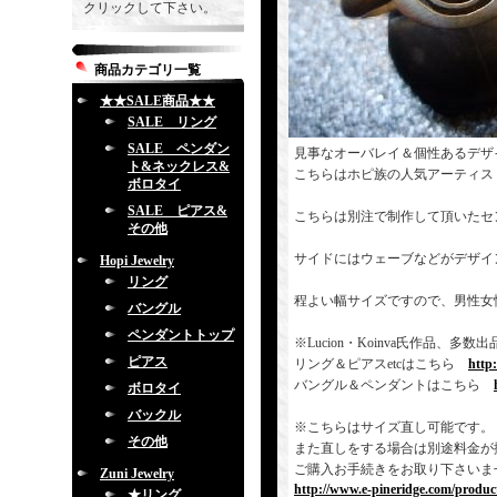
クリックして下さい。
商品カテゴリ一覧
★★SALE商品★★
SALE リング
SALE ペンダン
見事なオーバレイ＆個性あるデザ
ト&ネックレス&
こちらはホピ族の人気アーティス
ボロタイ
SALE ピアス&
こちらは別注で制作して頂いたセ
その他
サイドにはウェーブなどがデザイ
Hopi Jewelry
リング
程よい幅サイズですので、男性女
バングル
ペンダントトップ
※Lucion・Koinva氏作品
ピアス
リング＆ピアスetcはこちら
http
バングル＆ペンダントはこちら
ボロタイ
バックル
※こちらはサイズ直し可能です。
その他
また直しをする場合は別途料金が
ご購入お手続きをお取り下さいま
Zuni Jewelry
http://www.e-pineridge.com/produc
★リング