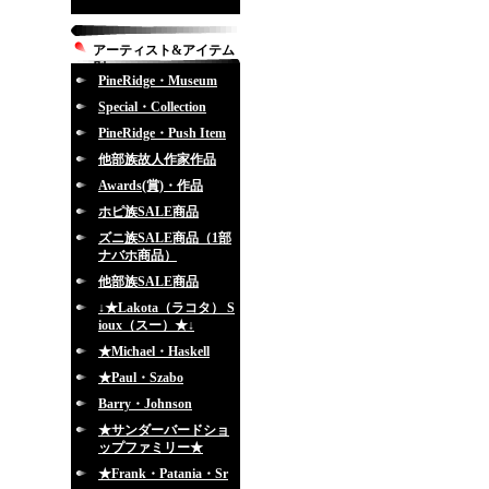
アーティスト&アイテム
別
PineRidge・Museum
Special・Collection
PineRidge・Push Item
他部族故人作家作品
Awards(賞)・作品
ホピ族SALE商品
ズニ族SALE商品（1部
ナバホ商品）
他部族SALE商品
↓★Lakota（ラコタ） S
ioux（スー）★↓
★Michael・Haskell
★Paul・Szabo
Barry・Johnson
★サンダーバードショ
ップファミリー★
★Frank・Patania・Sr