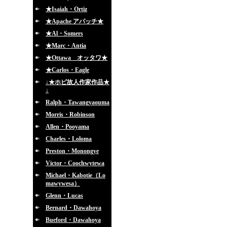
★Isaiah・Ortiz
★Apache アパッチ★
★Al・Somers
★Marc・Antia
★Ottawa オッタワ★
★Carlos・Eagle
↓★ホピ故人作家作品★
↓
Ralph・Tawangyaouma
Morris・Robinson
Allen・Pooyama
Charles・Loloma
Preston・Monongye
Victor・Coochwytewa
Michael・Kabotie（Lo
mawywesa）
Glenn・Lucas
Bernard・Dawahoya
Bueford・Dawahoya