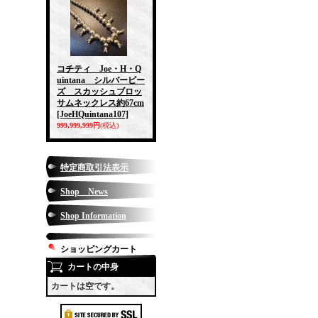
コチティ Joe・H・Q
uintana シルバービー
ズ スカッシュブロッ
サムネックレス約67cm
[JoeHQuintana107]
999,999,999円
(税込)
特定商取引法表示
Shop News
Shop Information
ショッピングカート
カートの中身
カートは空です。