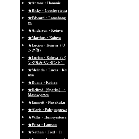
★Antone・Honanie
★Ricky・Coochwytewa
★Edward・Lomahong
va
★Anderson・Koinva
★Marthus・Koinva
★Lucion・Koinva（リ
ング他）
★Lucion・Koinva（バ
ングル&ペンダント）
★Melinda・Lucas・Koi
nva
★Duane・Koinva
★Delfred（Sparks）・
Masawytewa
★Emmett・Navakuku
★Alaric・Polequaptewa
★Willis・Humeyestewa
★Petra・Lamson
★Nathan・Fred・Jr