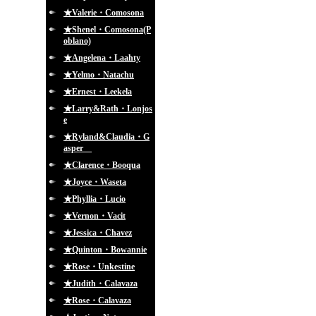
★Valerie・Comosona
★Shenel・Comosona(P
oblano)
★Angelena・Laahty
★Yelmo・Natachu
★Ernest・Leekela
★Larry&Rath・Lonjos
e
★Ryland&Claudia・G
asper
★Clarence・Booqua
★Joyce・Waseta
★Phyllia・Lucio
★Vernon・Vacit
★Jessica・Chavez
★Quinton・Bowannie
★Rose・Unkestine
★Judith・Calavaza
★Rose・Calavaza