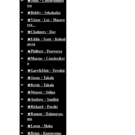
★John・Coochyumpte
wa
★Bobby・Sekakuku
★Victor・Lee・Masaye
sva
★Chalmers・Day
★Eddie・Scott・Kohtal
awva
★Philbert・Poseyesva
★Marcus・Coochwikvi
a
★Gary&Elsie・Yoyokie
★Jason・Takala
★Kevin・Takala
★Weaver・Selina
★Andrew・Saufkie
★Richard・Pawiki
★Ramon・Dalangyaw
ma
★Loren・Maha
★Brian・Kagenvema