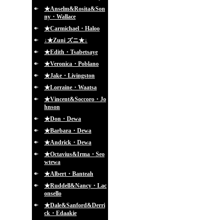
★Anselm&Rosita&Son
ny・Wallace
★Carmichael・Haloo
↓★Zuni ズニ★↓
★Edith・Tsabetsaye
★Veronica・Poblano
★Jake・Livingston
★Lorraine・Waatsa
★Vincent&Soccoro・Jo
hnson
★Don・Dewa
★Barbara・Dewa
★Andrick・Dewa
★Octavius&Irma・Seo
wtewa
★Albert・Banteah
★Ruddell&Nancy・Lac
onsello
★Dale&Sanford&Derri
ck・Edaakie