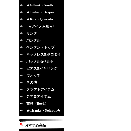
★Gilbert・Smith
★Joelias・Draper
★Rita・Quezada
↓★アイテム別★↓
リング
バングル
ペンダントトップ
ネックレス&ボロタイ
バックル&ベルト
ピアス&イヤリング
ウォッチ
その他
クラフトアイテム
チマヨアイテム
書籍（Book）
★Thanks・Soldout★
おすすめ商品