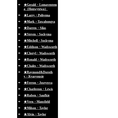
★Gerald・Lomaventem
a（Honwytewa）
★Larry・Polivema
★Mark・Tawahongva
★Darren・Silas
★Steven・Sockyma
★Mitchell・Sockyma
★Eddison・Wadsworth
★Cheryl・Wadsworth
★Ronald・Wadsworth
★Chales・Wadsworth
★Raymond&Doroth
y・Kyasyousie
★Ferron・Joseyesva
★Charleston・Lewis
★Ruben・Saufkie
★Vern・Mansfield
★Milson・Taylor
★Alvin・Taylor