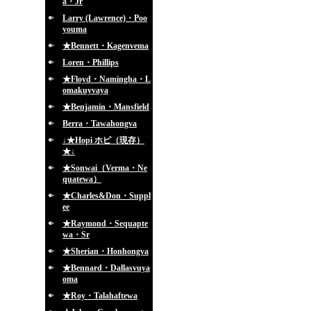
a・Jr
Larry (Lawrence)・Poo
youma
★Bennett・Kagenvema
Loren・Phillips
★Floyd・Namingha・L
omakuyvaya
★Benjamin・Mansfield
Berra・Tawahongva
↓★Hopi ホピ（現存）
★↓
★Sonwai（Verma・Ne
quatewa）
★Charles&Don・Suppl
ee
★Raymond・Sequapte
wa・Sr
★Sherian・Honhongva
★Bennard・Dallasvuya
oma
★Roy・Talahaftewa