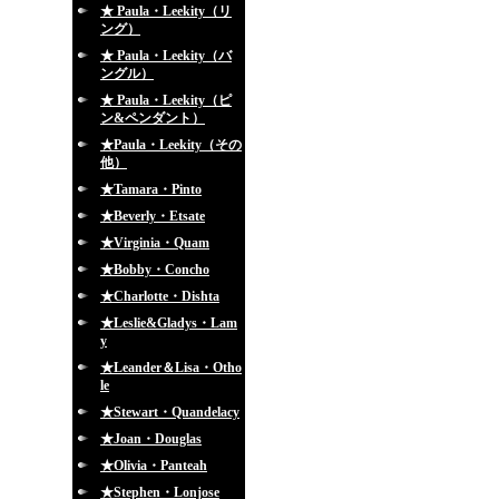
★ Paula・Leekity（リ
ング）
★ Paula・Leekity（バ
ングル）
★ Paula・Leekity（ピ
ン&ペンダント）
★Paula・Leekity（その
他）
★Tamara・Pinto
★Beverly・Etsate
★Virginia・Quam
★Bobby・Concho
★Charlotte・Dishta
★Leslie&Gladys・Lam
y
★Leander＆Lisa・Otho
le
★Stewart・Quandelacy
★Joan・Douglas
★Olivia・Panteah
★Stephen・Lonjose