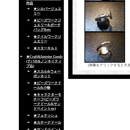
作品
★シルバージュエ
リー
★ビーズワークジ
ュエリー&ポーチ
バッグ&etc
★クイルワークジ
ュエリー
★スターキルト
★Craft&Interior Goods
(ナバホ&ノンネイティ
(画像をクリックすると大
ブ込)
★スカル&ウォー
ボンネット
★ビーズワークド
ール&小物
★キャラクターモ
チーフ(ビーズワ
ークドール&サン
ドペイントetc)
★フェテッシュ
★カチーナドール
★サンドペイント