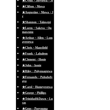
★Cyrus・Josytewa・Jr
★Clifton・Mowa
★Augustine・Mowa・J
r
★Shannon・Talawepi
★Loren・Sakeva・Qu
mawunu
★Arthur・Allen・Lom
ayestewa
★Chris・Mansfield
★Frank・Lahaleon
★Clement・Honie
★John・honie
★Riley・Polyquaptewa
★Fernando・Puhuhefv
aya
★Carol・Humeyestewa
★George・Phillips
★Trinidad&Dawn・Lu
cas
★Gene・Pooyouma