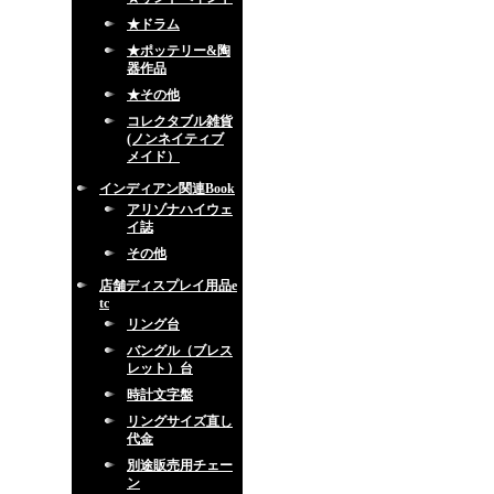
★ドラム
★ポッテリー&陶
器作品
★その他
コレクタブル雑貨
(ノンネイティブ
メイド）
インディアン関連Book
アリゾナハイウェ
イ誌
その他
店舗ディスプレイ用品e
tc
リング台
バングル（ブレス
レット）台
時計文字盤
リングサイズ直し
代金
別途販売用チェー
ン