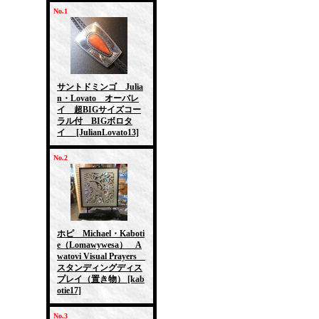
No.1
サントドミンゴ Julia
n・Lovato オーバレ
イ 超BIGサイズコー
ラル付 BIGボロタ
イ
[JulianLovato13]
No.2
ホピ Michael・Kaboti
e（Lomawywesa） A
watovi Visual Prayers
スタンディングディス
プレイ（置き物）
[kab
otie17]
No.3