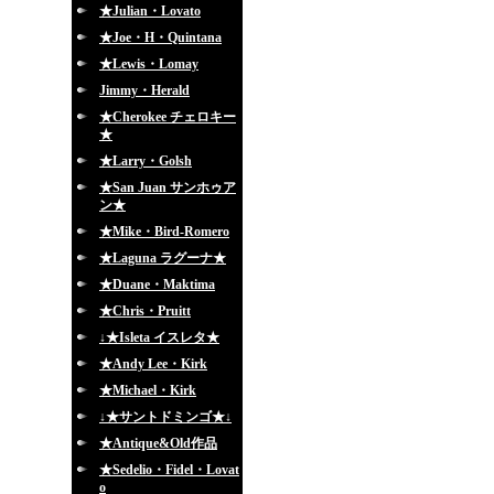
★Julian・Lovato
★Joe・H・Quintana
★Lewis・Lomay
Jimmy・Herald
★Cherokee チェロキー
★
★Larry・Golsh
★San Juan サンホゥア
ン★
★Mike・Bird-Romero
★Laguna ラグーナ★
★Duane・Maktima
★Chris・Pruitt
↓★Isleta イスレタ★
★Andy Lee・Kirk
★Michael・Kirk
↓★サントドミンゴ★↓
★Antique&Old作品
★Sedelio・Fidel・Lovat
o