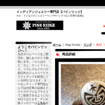
インディアンジュエリー専門店【パインリッジ】
ホピ・ズニなどのジュエリーリングやバングルなど圧巻の品揃え
ホーム
｜ Hopi Jewelry >
リング
｜
ホピ L
ようこそパインリッ
ジへ！
当店ホームページをご覧
商品詳細
頂き、誠にありがとう御
座います。こちらはホ
ピ、ズニ、サントドミン
ゴ、イスレタなどナバホ
族以外のジュエリーとク
ラフトグッズを販売して
いるHPになります。オ
ーセンティック専門店な
らではの圧巻の品揃えと
リーズナブルなプライス
でご提供できるように心
がけております。ナバホ
族ジュエリーは
こちら
を