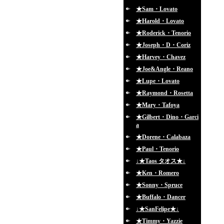
★Sam・Lovato
★Harold・Lovato
★Roderick・Tenorio
★Joseph・D・Coriz
★Harvey・Chavez
★Joe&Angle・Reano
★Lupe・Lovato
★Raymond・Rosetta
★Mary・Tafoya
★Gilbert・Dino・Garci
a
★Dorene・Calabaza
★Paul・Tenorio
↓★Taos タオス★↓
★Ken・Romero
★Sonny・Spruce
★Buffalo・Dancer
↓★SanFelipe★↓
★Timmy・Yazzie