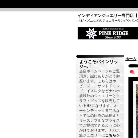
インディアンジュエリー専門店【
ホピ・ズニなどのジュエリーリングやバン
ホーム
ようこそパインリッ
ジへ！
当店ホームページをご覧
頂き、誠にありがとう御
座います。こちらはホ
ピ、ズニ、サントドミン
ゴ、イスレタなどナバホ
族以外のジュエリーとク
ラフトグッズを販売して
いるHPになります。オ
ーセンティック専門店な
らではの圧巻の品揃えと
リーズナブルなプライス
でご提供できるように心
がけております。ナバホ
族ジュエリーは
こちら
を