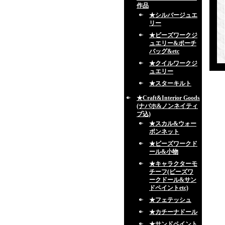
作品
★シルバージュエ
リー
★ビーズワークジ
ュエリー&ポーチ
バッグ&etc
★クイルワークジ
ュエリー
★スターキルト
★Craft&Interior Goods
(ナバホ&ノンネイティ
ブ込)
★スカル&ウォー
ボンネット
★ビーズワークド
ール&小物
★キャラクターモ
チーフ(ビーズワ
ークドール&サン
ドペイントetc)
★フェテッシュ
★カチーナドール
★サンドペイント