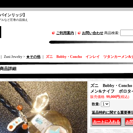
パインリッジ】
グルなど圧巻の品揃え
ご利用案内
｜
お問い合わせ
商品検索
:
｜ Zuni Jewelry >
★その他
｜
ズニ Bobby・Concho インレイ ツタンカーメン
商品詳細
ズニ Bobby・Con
メン&ナイフ ボロタ
販売価格
:
99,000円
(税込)
数量
:
返品特約に関する重要事
｜