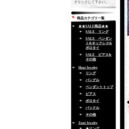
クリックして下さい。
商品カテゴリ一覧
★★SALE商品★★
SALE リング
SALE ペンダン
ト&ネックレス&
ボロタイ
SALE ピアス&
その他
Hopi Jewelry
リング
バングル
ペンダントトップ
ピアス
ボロタイ
バックル
その他
Zuni Jewelry
★リング