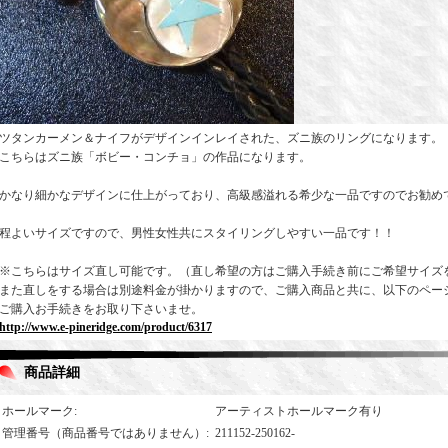
ツタンカーメン＆ナイフがデザインインレイされた、ズニ族のリングになります。
こちらはズニ族「ボビー・コンチョ」の作品になります。
かなり細かなデザインに仕上がっており、高級感溢れる希少な一品ですのでお勧め
程よいサイズですので、男性女性共にスタイリングしやすい一品です！！
※こちらはサイズ直し可能です。（直し希望の方はご購入手続き前にご希望サイズ
また直しをする場合は別途料金が掛かりますので、ご購入商品と共に、以下のペー
ご購入お手続きをお取り下さいませ。
http://www.e-pineridge.com/product/6317
商品詳細
ホールマーク
:
アーティストホールマーク有り
管理番号（商品番号ではありません）
:
211152-250162-