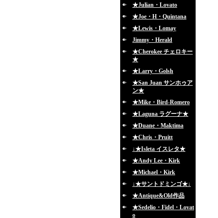
★Julian・Lovato
★Joe・H・Quintana
★Lewis・Lomay
Jimmy・Herald
★Cherokee チェロキー
★
★Larry・Golsh
★San Juan サンホゥア
ン★
★Mike・Bird-Romero
★Laguna ラグーナ★
★Duane・Maktima
★Chris・Pruitt
↓★Isleta イスレタ★
★Andy Lee・Kirk
★Michael・Kirk
↓★サントドミンゴ★↓
★Antique&Old作品
★Sedelio・Fidel・Lovat
o