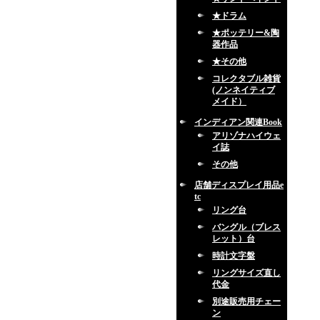
★ドラム
★ポッテリー&陶
器作品
★その他
コレクタブル雑貨
(ノンネイティブ
メイド）
インディアン関連Book
アリゾナハイウェ
イ誌
その他
店舗ディスプレイ用品e
tc
リング台
バングル（ブレス
レット）台
時計文字盤
リングサイズ直し
代金
別途販売用チェー
ン