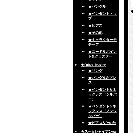
★バングル
★ペンダントトッ
プ
★ピアス
★その他
★キャラクターモ
チーフ
★ニードルポイン
ト&クラスター
★Other Jewelry
★リング
★バングル&ブレ
ス
★ペンダント&ネ
ックレス（シルバ
ー）
★ペンダント&ネ
ックレス（ノンシ
ルバー）
★ピアス&その他
★スー&シャイアンetc