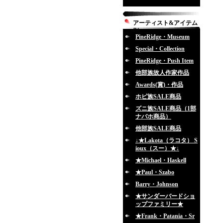
アーティスト&アイテム
別
PineRidge・Museum
Special・Collection
PineRidge・Push Item
他部族故人作家作品
Awards(賞)・作品
ホピ族SALE商品
ズニ族SALE商品（1部
ナバホ商品）
他部族SALE商品
↓★Lakota（ラコタ） S
ioux（スー）★↓
★Michael・Haskell
★Paul・Szabo
Barry・Johnson
★サンダーバードショ
ップファミリー★
★Frank・Patania・Sr