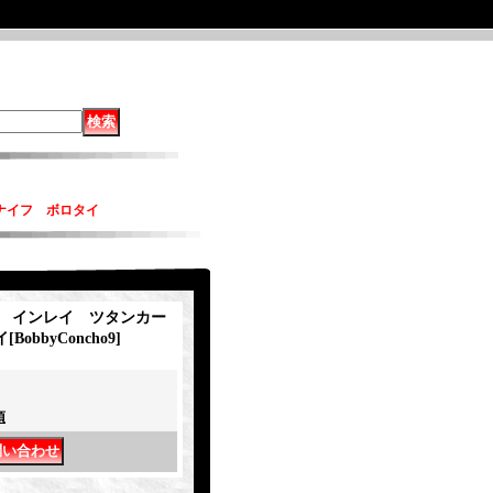
&ナイフ ボロタイ
cho インレイ ツタンカー
イ
[
BobbyConcho9
]
項