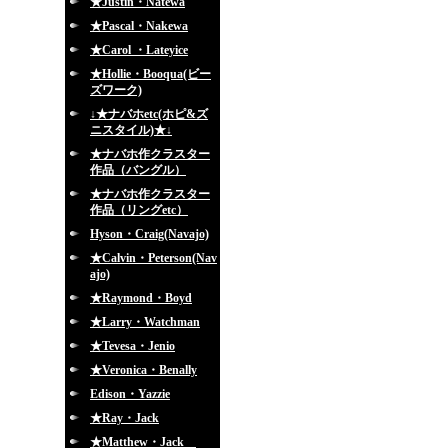
★Justin・Natewa
★Pascal・Nakewa
★Carol ・Lateyice
★Hollie・Booqua(ビー
ズワーク)
↓★ナバホetc(ホピ&ズ
ニスタイル)★↓
★ナバホ作クラスター
作品（バングル）
★ナバホ作クラスター
作品（リングetc）
Hyson・Craig(Navajo)
★Calvin・Peterson(Nav
ajo)
★Raymond・Boyd
★Larry・Watchman
★Tevesa・Jenio
★Veronica・Benally
Edison・Yazzie
★Ray・Jack
★Matthew・Jack