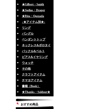
★Gilbert・Smith
★Joelias・Draper
★Rita・Quezada
↓★アイテム別★↓
リング
バングル
ペンダントトップ
ネックレス&ボロタイ
バックル&ベルト
ピアス&イヤリング
ウォッチ
その他
クラフトアイテム
チマヨアイテム
書籍（Book）
★Thanks・Soldout★
おすすめ商品