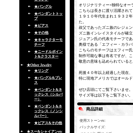
オリジナリティー×独特なオー
★バングル
こちらは長きに渡り活躍されて
★ペンダントトッ
１９１０年代生まれ１９３２年
プ
た。
★ピアス
叔父であったズニ族のレジェンド
★その他
ズニ族インレイスタイルが確立
ジュアン氏の代表モチーフであ
★キャラクターモ
奥様である「エフィー・カラバ
チーフ
こちらのモチーフはエフィー氏
★ニードルポイン
制作可能な事は有名ですが、こ
ト&クラスター
敬意の意味も込められていると
★Other Jewelry
★リング
死後４０年以上経過した現在、
★バングル&ブレ
特に現地アメリカではオールド
ス
ぜひ店頭にてご覧下さいませ。
★ペンダント&ネ
ックレス（シルバ
サイズ等は以下をご覧下さい。
ー）
★ペンダント&ネ
商品詳細
ックレス（ノンシ
ルバー）
使用ストーンetc
:
★ピアス&その他
バックルサイズ
:
★スー&シャイアンetc