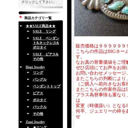
クリックして下さい。
商品カテゴリ一覧
★★SALE商品★★
SALE リング
SALE ペンダン
ト&ネックレス&
販売価格は９９９９９９
ボロタイ
こちらの作品はBIGネー
SALE ピアス&
す。
その他
なお真の骨董価値をご理
Hopi Jewelry
ぜひ店頭にてお声をお掛
リング
お問い合わせメッセージ
またこちらの判断により
バングル
（ご購入へ前向きなお客
ペンダントトップ
またこちらの作家作品は
ピアス
プラス為替事情も重なり
は
ボロタイ
変更（時価扱い）となる
バックル
何卒、ジュエリーの枠を
その他
せ
Zuni Jewelry
★リング