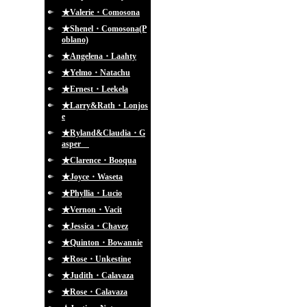
★Valerie・Comosona
★Shenel・Comosona(P
oblano)
★Angelena・Laahty
★Yelmo・Natachu
★Ernest・Leekela
★Larry&Rath・Lonjos
e
★Ryland&Claudia・G
asper
★Clarence・Booqua
★Joyce・Waseta
★Phyllia・Lucio
★Vernon・Vacit
★Jessica・Chavez
★Quinton・Bowannie
★Rose・Unkestine
★Judith・Calavaza
★Rose・Calavaza