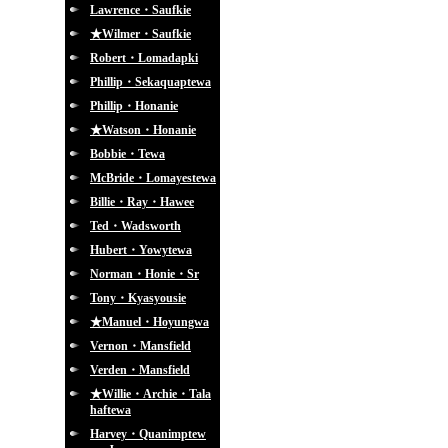
Lawrence・Saufkie
★Wilmer・Saufkie
Robert・Lomadapki
Phillip・Sekaquaptewa
Phillip・Honanie
★Watson・Honanie
Bobbie・Tewa
McBride・Lomayestewa
Billie・Ray・Hawee
Ted・Wadsworth
Hubert・Yowytewa
Norman・Honie・Sr
Tony・Kyasyousie
★Manuel・Hoyungwa
Vernon・Mansfield
Verden・Mansfield
★Willie・Archie・Tala
haftewa
Harvey・Quanimptew