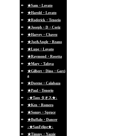
★Sam・Lovato
★Harold・Lovato
★Roderick・Tenorio
★Joseph・D・Coriz
★Harvey・Chavez
★Joe&Angle・Reano
★Lupe・Lovato
★Raymond・Rosetta
★Mary・Tafoya
★Gilbert・Dino・Garci
a
★Dorene・Calabaza
★Paul・Tenorio
↓★Taos タオス★↓
★Ken・Romero
★Sonny・Spruce
★Buffalo・Dancer
↓★SanFelipe★↓
★Timmy・Yazzie