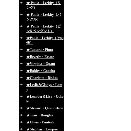
★ Paula・Leekity（リ
ング）
★ Paula・Leekity（バ
ングル）
★ Paula・Leekity（ピ
ン&ペンダント）
★Paula・Leekity（その
他）
★Tamara・Pinto
★Beverly・Etsate
★Virginia・Quam
★Bobby・Concho
★Charlotte・Dishta
★Leslie&Gladys・Lam
y
★Leander＆Lisa・Otho
le
★Stewart・Quandelacy
★Joan・Douglas
★Olivia・Panteah
★Stephen・Lonjose