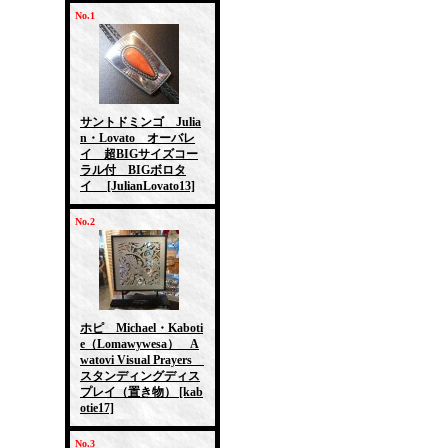
No.1
サントドミンゴ Julia
n・Lovato オーバレ
イ 超BIGサイズコー
ラル付 BIGボロタ
イ
[JulianLovato13]
No.2
ホピ Michael・Kaboti
e（Lomawywesa） A
watovi Visual Prayers
スタンディングディス
プレイ（置き物）
[kab
otie17]
No.3