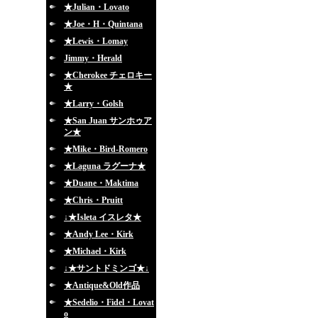
★Julian・Lovato
★Joe・H・Quintana
★Lewis・Lomay
Jimmy・Herald
★Cherokee チェロキー
★
★Larry・Golsh
★San Juan サンホゥア
ン★
★Mike・Bird-Romero
★Laguna ラグーナ★
★Duane・Maktima
★Chris・Pruitt
↓★Isleta イスレタ★
★Andy Lee・Kirk
★Michael・Kirk
↓★サントドミンゴ★↓
★Antique&Old作品
★Sedelio・Fidel・Lovat
o