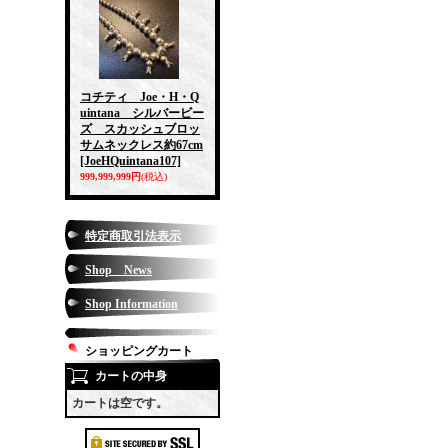
コチティ Joe・H・Q
uintana シルバービー
ズ スカッシュブロッ
サムネックレス約67cm
[JoeHQuintana107]
999,999,999円
(税込)
特定商取引法表示
Shop News
Shop Information
ショッピングカート
カートの中身
カートは空です。