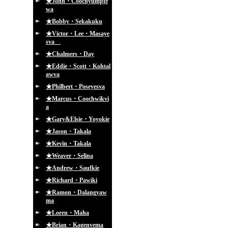
★John・Coochyumpte
wa
★Bobby・Sekakuku
★Victor・Lee・Masaye
sva
★Chalmers・Day
★Eddie・Scott・Kohtal
awva
★Philbert・Poseyesva
★Marcus・Coochwikvi
a
★Gary&Elsie・Yoyokie
★Jason・Takala
★Kevin・Takala
★Weaver・Selina
★Andrew・Saufkie
★Richard・Pawiki
★Ramon・Dalangyaw
ma
★Loren・Maha
★Brian・Kagenvema