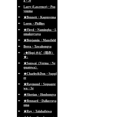
a・Jr
Larry (Lawrence)・Poo
youma
★Bennett・Kagenvema
Loren・Phillips
★Floyd・Namingha・L
omakuyvaya
★Benjamin・Mansfield
Berra・Tawahongva
↓★Hopi ホピ（現存）
★↓
★Sonwai（Verma・Ne
quatewa）
★Charles&Don・Suppl
ee
★Raymond・Sequapte
wa・Sr
★Sherian・Honhongva
★Bennard・Dallasvuya
oma
★Roy・Talahaftewa