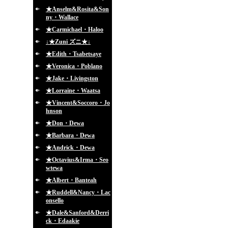
★Anselm&Rosita&Son
ny・Wallace
★Carmichael・Haloo
↓★Zuni ズニ★↓
★Edith・Tsabetsaye
★Veronica・Poblano
★Jake・Livingston
★Lorraine・Waatsa
★Vincent&Soccoro・Jo
hnson
★Don・Dewa
★Barbara・Dewa
★Andrick・Dewa
★Octavius&Irma・Seo
wtewa
★Albert・Banteah
★Ruddell&Nancy・Lac
onsello
★Dale&Sanford&Derri
ck・Edaakie