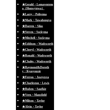
★Gerald・Lomaventem
a（Honwytewa）
★Larry・Polivema
★Mark・Tawahongva
★Darren・Silas
★Steven・Sockyma
★Mitchell・Sockyma
★Eddison・Wadsworth
★Cheryl・Wadsworth
★Ronald・Wadsworth
★Chales・Wadsworth
★Raymond&Doroth
y・Kyasyousie
★Ferron・Joseyesva
★Charleston・Lewis
★Ruben・Saufkie
★Vern・Mansfield
★Milson・Taylor
★Alvin・Taylor