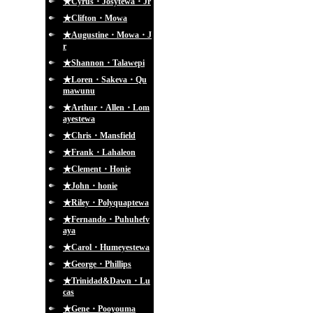
★Cyrus・Josytewa・Jr
★Clifton・Mowa
★Augustine・Mowa・J
r
★Shannon・Talawepi
★Loren・Sakeva・Qu
mawunu
★Arthur・Allen・Lom
ayestewa
★Chris・Mansfield
★Frank・Lahaleon
★Clement・Honie
★John・honie
★Riley・Polyquaptewa
★Fernando・Puhuhefv
aya
★Carol・Humeyestewa
★George・Phillips
★Trinidad&Dawn・Lu
cas
★Gene・Pooyouma