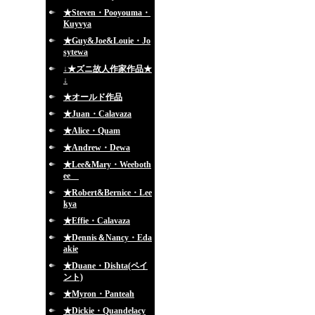
★Steven・Pooyouma・
Kuyvya
★Guy&Joe&Louie・Jo
sytewa
↓★ズニ故人作家作品★
↓
★オールド作品
★Juan・Calavaza
★Alice・Quam
★Andrew・Dewa
★Lee&Mary・Weeboth
ee
★Robert&Bernice・Lee
kya
★Effie・Calavaza
★Dennis＆Nancy・Eda
akie
★Duane・Dishta(ペイ
ント)
★Myron・Panteah
★Dickie・Quandelacy