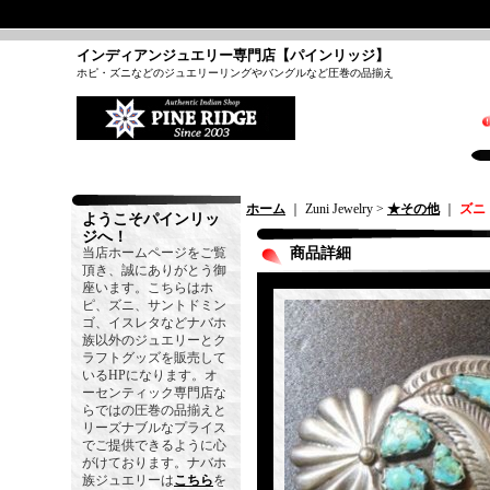
インディアンジュエリー専門店【パインリッジ】
ホピ・ズニなどのジュエリーリングやバングルなど圧巻の品揃え
ホーム
｜ Zuni Jewelry >
★その他
｜
ズニ
ようこそパインリッ
ジへ！
当店ホームページをご覧
商品詳細
頂き、誠にありがとう御
座います。こちらはホ
ピ、ズニ、サントドミン
ゴ、イスレタなどナバホ
族以外のジュエリーとク
ラフトグッズを販売して
いるHPになります。オ
ーセンティック専門店な
らではの圧巻の品揃えと
リーズナブルなプライス
でご提供できるように心
がけております。ナバホ
族ジュエリーは
こちら
を