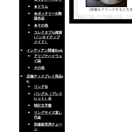
★ドラム
(画像をクリックすると大
★ポッテリー&陶
器作品
★その他
コレクタブル雑貨
(ノンネイティブ
メイド）
インディアン関連Book
アリゾナハイウェ
イ誌
その他
店舗ディスプレイ用品e
tc
リング台
バングル（ブレス
レット）台
時計文字盤
リングサイズ直し
代金
別途販売用チェー
ン