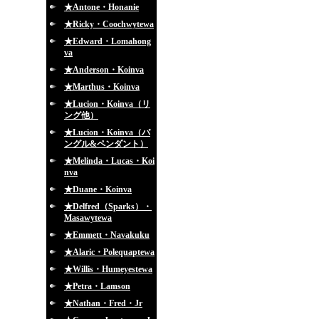
★Antone・Honanie
★Ricky・Coochwytewa
★Edward・Lomahong
va
★Anderson・Koinva
★Marthus・Koinva
★Lucion・Koinva（リ
ング他）
★Lucion・Koinva（バ
ングル&ペンダント）
★Melinda・Lucas・Koi
nva
★Duane・Koinva
★Delfred（Sparks）・
Masawytewa
★Emmett・Navakuku
★Alaric・Polequaptewa
★Willis・Humeyestewa
★Petra・Lamson
★Nathan・Fred・Jr