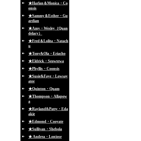
★Harlan＆Monica・Co
onsis
★Sammy＆Esther・Gu
ardian
★Amy・Wesley（Quan
delacy）
★Fred＆Lolita・Natach
u
★Tony&Ola・Eriacho
★Eldrick・Seowtewa
★Phyllis・Coonsis
★Susie&Faye・Lowsay
atee
★Quinton・Quam
★Thompson・Allapow
a
★Rayland&Patty・Eda
akie
★Edmond・Cooyate
★Sullivan・Shebola
★ Andrea・Lonjose