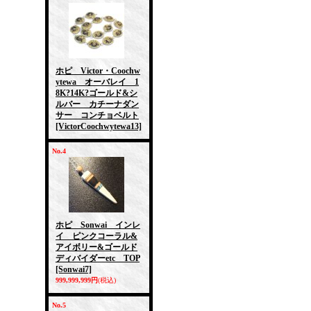
ホピ Victor・Coochw
ytewa オーバレイ 1
8K?14K?ゴールド&シ
ルバー カチーナダン
サー コンチョベルト
[VictorCoochwytewa13]
No.4
ホピ Sonwai インレ
イ ピンクコーラル&
アイボリー&ゴールド
ディバイダーetc TOP
[Sonwai7]
999,999,999円
(税込)
No.5