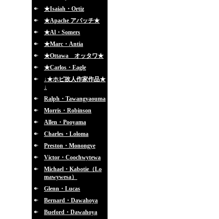
★Isaiah・Ortiz
★Apache アパッチ★
★Al・Somers
★Marc・Antia
★Ottawa オッタワ★
★Carlos・Eagle
↓★ホピ故人作家作品★
↓
Ralph・Tawangyaouma
Morris・Robinson
Allen・Pooyama
Charles・Loloma
Preston・Monongye
Victor・Coochwytewa
Michael・Kabotie（Lo
mawywesa）
Glenn・Lucas
Bernard・Dawahoya
Bueford・Dawahoya