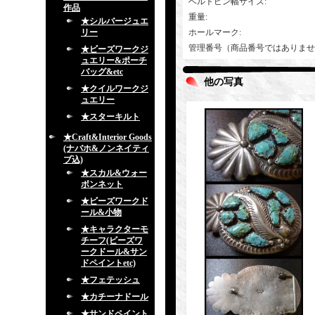
ベルトピン幅サイズ
:
作品
重量
:
★シルバージュエ
リー
ホールマーク
:
管理番号（商品番号ではありませ
★ビーズワークジ
ュエリー&ポーチ
バッグ&etc
他の写真
★クイルワークジ
ュエリー
★スターキルト
★Craft&Interior Goods
(ナバホ&ノンネイティ
ブ込)
★スカル&ウォー
ボンネット
★ビーズワークド
ール&小物
★キャラクターモ
チーフ(ビーズワ
ークドール&サン
ドペイントetc)
★フェテッシュ
★カチーナドール
★サンドペイント