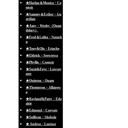
★Harlan＆Monica・Co
onsis
★Sammy＆Esther・Gu
ardian
★Amy・Wesley（Quan
delacy）
★Fred＆Lolita・Natach
u
★Tony&Ola・Eriacho
★Eldrick・Seowtewa
★Phyllis・Coonsis
★Susie&Faye・Lowsay
atee
★Quinton・Quam
★Thompson・Allapow
a
★Rayland&Patty・Eda
akie
★Edmond・Cooyate
★Sullivan・Shebola
★ Andrea・Lonjose