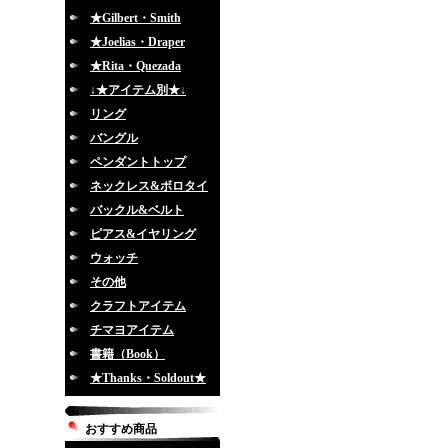
★Gilbert・Smith
★Joelias・Draper
★Rita・Quezada
↓★アイテム別★↓
リング
バングル
ペンダントトップ
ネックレス&ボロタイ
バックル&ベルト
ピアス&イヤリング
ウォッチ
その他
クラフトアイテム
チマヨアイテム
書籍（Book）
★Thanks・Soldout★
おすすめ商品