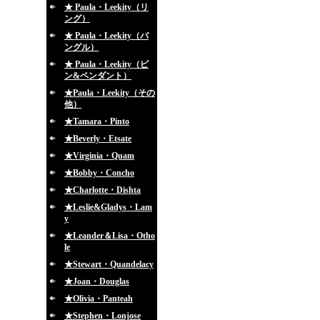
★ Paula・Leekity（リ
ング）
★ Paula・Leekity（バ
ングル）
★ Paula・Leekity（ピ
ン&ペンダント）
★Paula・Leekity（その
他）
★Tamara・Pinto
★Beverly・Etsate
★Virginia・Quam
★Bobby・Concho
★Charlotte・Dishta
★Leslie&Gladys・Lam
y
★Leander＆Lisa・Otho
le
★Stewart・Quandelacy
★Joan・Douglas
★Olivia・Panteah
★Stephen・Lonjose