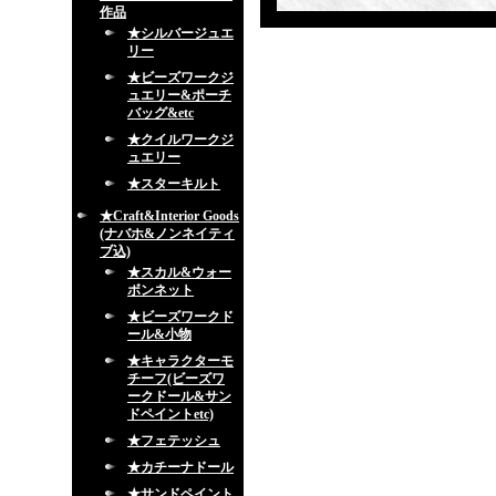
作品
★シルバージュエ
リー
★ビーズワークジ
ュエリー&ポーチ
バッグ&etc
★クイルワークジ
ュエリー
★スターキルト
★Craft&Interior Goods
(ナバホ&ノンネイティ
ブ込)
★スカル&ウォー
ボンネット
★ビーズワークド
ール&小物
★キャラクターモ
チーフ(ビーズワ
ークドール&サン
ドペイントetc)
★フェテッシュ
★カチーナドール
★サンドペイント