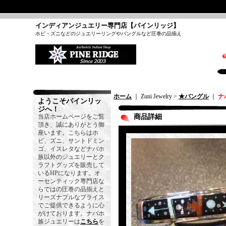
インディアンジュエリー専門店【パインリッジ】
ホピ・ズニなどのジュエリーリングやバングルなど圧巻の品揃え
ホーム
｜ Zuni Jewelry >
★バングル
｜
ナ
ようこそパインリッ
ジへ！
当店ホームページをご覧
商品詳細
頂き、誠にありがとう御
座います。こちらはホ
ピ、ズニ、サントドミン
ゴ、イスレタなどナバホ
族以外のジュエリーとク
ラフトグッズを販売して
いるHPになります。オ
ーセンティック専門店な
らではの圧巻の品揃えと
リーズナブルなプライス
でご提供できるように心
がけております。ナバホ
族ジュエリーは
こちら
を