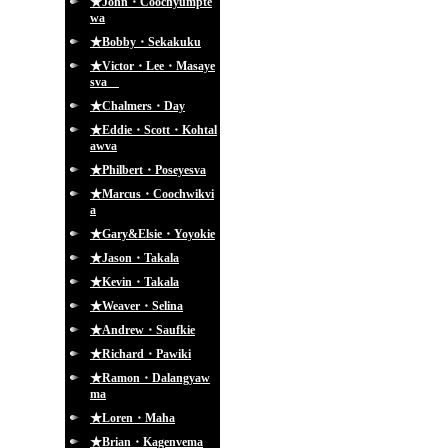
★John・Coochyumpte
wa
★Bobby・Sekakuku
★Victor・Lee・Masaye
sva
★Chalmers・Day
★Eddie・Scott・Kohtal
awva
★Philbert・Poseyesva
★Marcus・Coochwikvi
a
★Gary&Elsie・Yoyokie
★Jason・Takala
★Kevin・Takala
★Weaver・Selina
★Andrew・Saufkie
★Richard・Pawiki
★Ramon・Dalangyaw
ma
★Loren・Maha
★Brian・Kagenvema