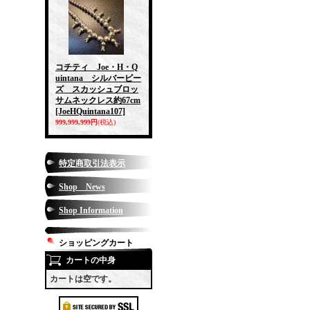
コチティ Joe・H・Q
uintana シルバービー
ズ スカッシュブロッ
サムネックレス約67cm
[JoeHQuintana107]
999,999,999円
(税込)
特定商取引法表示
Shop News
Shop Information
ショッピングカート
カートの中身
カートは空です。