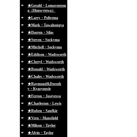
★Gerald・Lomaventem
a（Honwytewa）
★Larry・Polivema
★Mark・Tawahongva
★Darren・Silas
★Steven・Sockyma
★Mitchell・Sockyma
★Eddison・Wadsworth
★Cheryl・Wadsworth
★Ronald・Wadsworth
★Chales・Wadsworth
★Raymond&Doroth
y・Kyasyousie
★Ferron・Joseyesva
★Charleston・Lewis
★Ruben・Saufkie
★Vern・Mansfield
★Milson・Taylor
★Alvin・Taylor