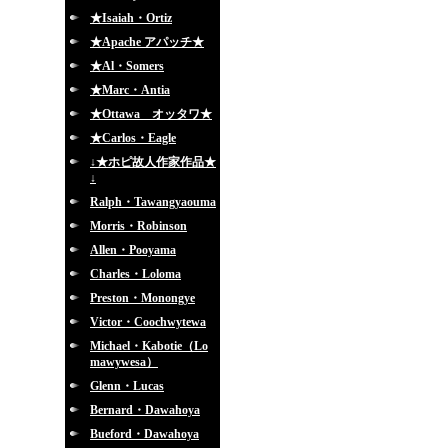
★Isaiah・Ortiz
★Apache アパッチ★
★Al・Somers
★Marc・Antia
★Ottawa オッタワ★
★Carlos・Eagle
↓★ホピ故人作家作品★
↓
Ralph・Tawangyaouma
Morris・Robinson
Allen・Pooyama
Charles・Loloma
Preston・Monongye
Victor・Coochwytewa
Michael・Kabotie（Lo
mawywesa）
Glenn・Lucas
Bernard・Dawahoya
Bueford・Dawahoya