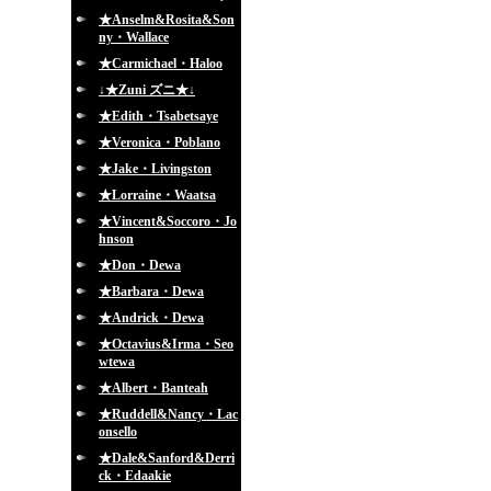
★Anselm&Rosita&Son
ny・Wallace
★Carmichael・Haloo
↓★Zuni ズニ★↓
★Edith・Tsabetsaye
★Veronica・Poblano
★Jake・Livingston
★Lorraine・Waatsa
★Vincent&Soccoro・Jo
hnson
★Don・Dewa
★Barbara・Dewa
★Andrick・Dewa
★Octavius&Irma・Seo
wtewa
★Albert・Banteah
★Ruddell&Nancy・Lac
onsello
★Dale&Sanford&Derri
ck・Edaakie