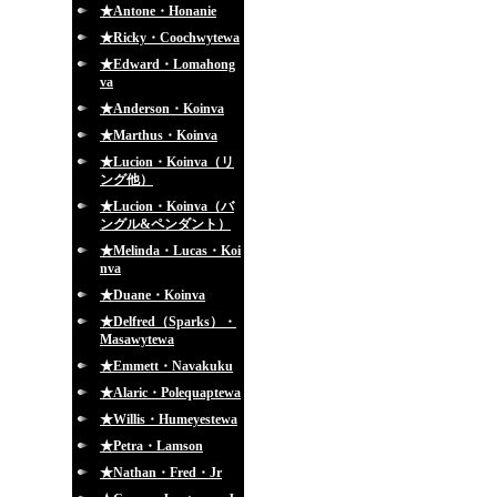
★Antone・Honanie
★Ricky・Coochwytewa
★Edward・Lomahong
va
★Anderson・Koinva
★Marthus・Koinva
★Lucion・Koinva（リ
ング他）
★Lucion・Koinva（バ
ングル&ペンダント）
★Melinda・Lucas・Koi
nva
★Duane・Koinva
★Delfred（Sparks）・
Masawytewa
★Emmett・Navakuku
★Alaric・Polequaptewa
★Willis・Humeyestewa
★Petra・Lamson
★Nathan・Fred・Jr