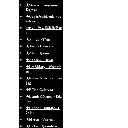
★Steven・Pooyouma・
Kuyvya
★Guy&Joe&Louie・Jo
sytewa
↓★ズニ故人作家作品★
↓
★オールド作品
★Juan・Calavaza
★Alice・Quam
★Andrew・Dewa
★Lee&Mary・Weeboth
ee
★Robert&Bernice・Lee
kya
★Effie・Calavaza
★Dennis＆Nancy・Eda
akie
★Duane・Dishta(ペイ
ント)
★Myron・Panteah
★Dickie・Quandelacy