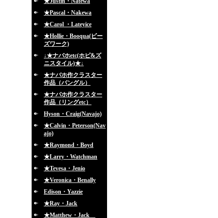
★Justin・Natewa
★Pascal・Nakewa
★Carol ・Lateyice
★Hollie・Booqua(ビー
ズワーク)
↓★ナバホetc(ホピ&ズ
ニスタイル)★↓
★ナバホ作クラスター
作品（バングル）
★ナバホ作クラスター
作品（リングetc）
Hyson・Craig(Navajo)
★Calvin・Peterson(Nav
ajo)
★Raymond・Boyd
★Larry・Watchman
★Tevesa・Jenio
★Veronica・Benally
Edison・Yazzie
★Ray・Jack
★Matthew・Jack