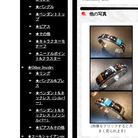
★バングル
他の写真
★ペンダントトッ
プ
★ピアス
★その他
★キャラクターモ
チーフ
★ニードルポイン
ト&クラスター
★Other Jewelry
★リング
★バングル&ブレ
ス
★ペンダント&ネ
ックレス（シルバ
ー）
★ペンダント&ネ
ックレス（ノンシ
ルバー）
(画像をクリックすると大
★ピアス&その他
きく見られます)
★スー&シャイアンetc