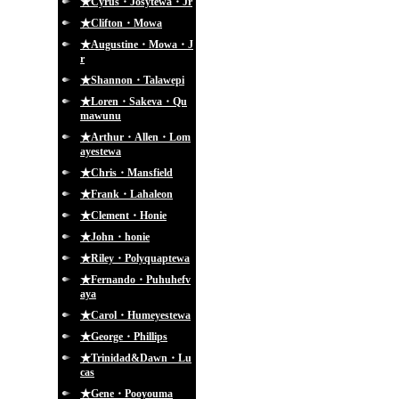
★Cyrus・Josytewa・Jr
★Clifton・Mowa
★Augustine・Mowa・J
r
★Shannon・Talawepi
★Loren・Sakeva・Qu
mawunu
★Arthur・Allen・Lom
ayestewa
★Chris・Mansfield
★Frank・Lahaleon
★Clement・Honie
★John・honie
★Riley・Polyquaptewa
★Fernando・Puhuhefv
aya
★Carol・Humeyestewa
★George・Phillips
★Trinidad&Dawn・Lu
cas
★Gene・Pooyouma