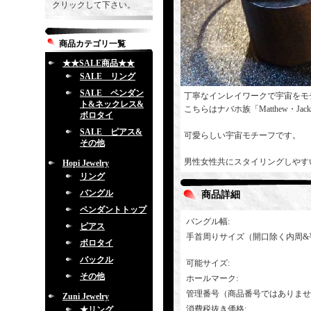
クリックして下さい。
商品カテゴリ一覧
★★SALE商品★★
SALE リング
SALE ペンダン
丁寧なインレイワークで宇宙をモ
ト&ネックレス&
こちらはナバホ族「Matthew・J
ボロタイ
SALE ピアス&
可愛らしい宇宙モチーフです。
その他
男性女性共にスタイリングしやす
Hopi Jewelry
リング
バングル
商品詳細
ペンダントトップ
バングル幅
:
ピアス
手首周りサイズ（開口除く内周&
ボロタイ
バックル
可能サイズ
:
その他
ホールマーク
:
管理番号（商品番号ではありませ
Zuni Jewelry
消費税抜き価格
:
★リング