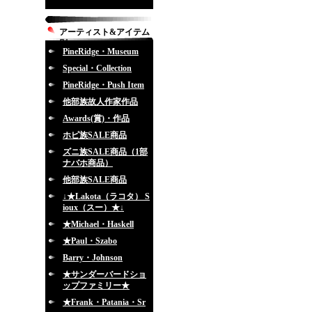
アーティスト&アイテム
別
PineRidge・Museum
Special・Collection
PineRidge・Push Item
他部族故人作家作品
Awards(賞)・作品
ホピ族SALE商品
ズニ族SALE商品（1部
ナバホ商品）
他部族SALE商品
↓★Lakota（ラコタ） S
ioux（スー）★↓
★Michael・Haskell
★Paul・Szabo
Barry・Johnson
★サンダーバードショ
ップファミリー★
★Frank・Patania・Sr