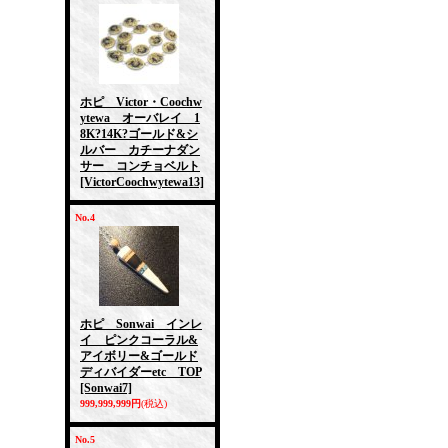
ホピ Victor・Coochw
ytewa オーバレイ 1
8K?14K?ゴールド&シ
ルバー カチーナダン
サー コンチョベルト
[VictorCoochwytewa13]
No.4
ホピ Sonwai インレ
イ ピンクコーラル&
アイボリー&ゴールド
ディバイダーetc TOP
[Sonwai7]
999,999,999円
(税込)
No.5