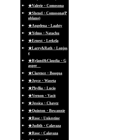
★Valerie・Comosona
★Shenel・Comosona(P
oblano)
★Angelena・Laahty
★Yelmo・Natachu
★Ernest・Leekela
★Larry&Rath・Lonjos
e
★Ryland&Claudia・G
asper
★Clarence・Booqua
★Joyce・Waseta
★Phyllia・Lucio
★Vernon・Vacit
★Jessica・Chavez
★Quinton・Bowannie
★Rose・Unkestine
★Judith・Calavaza
★Rose・Calavaza