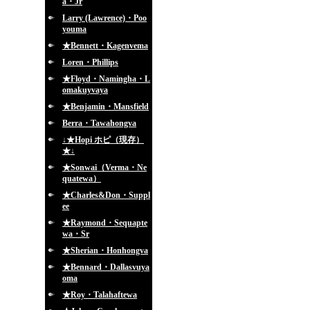
a・Jr
Larry (Lawrence)・Poo
youma
★Bennett・Kagenvema
Loren・Phillips
★Floyd・Namingha・L
omakuyvaya
★Benjamin・Mansfield
Berra・Tawahongva
↓★Hopi ホピ（現存）
★↓
★Sonwai（Verma・Ne
quatewa）
★Charles&Don・Suppl
ee
★Raymond・Sequapte
wa・Sr
★Sherian・Honhongva
★Bennard・Dallasvuya
oma
★Roy・Talahaftewa