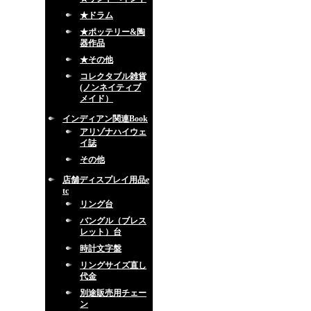
★ドラム
★ポッテリー&陶
器作品
★その他
コレクタブル雑貨
(ノンネイティブ
メイド）
インディアン関連Book
アリゾナハイウェ
イ誌
その他
店舗ディスプレイ用品e
tc
リング台
バングル（ブレス
レット）台
時計文字盤
リングサイズ直し
代金
別途販売用チェー
ン