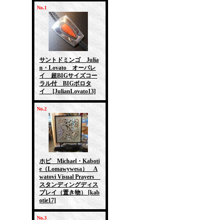
No.1
サントドミンゴ Julia
n・Lovato オーバレ
イ 超BIGサイズコー
ラル付 BIGボロタ
イ
[JulianLovato13]
No.2
ホピ Michael・Kaboti
e（Lomawywesa） A
watovi Visual Prayers
スタンディングディス
プレイ（置き物）
[kab
otie17]
No.3