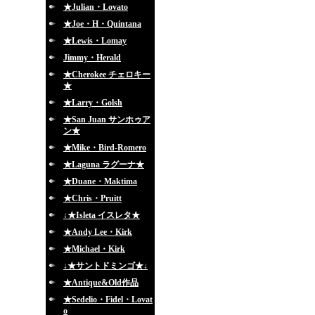
★Julian・Lovato
★Joe・H・Quintana
★Lewis・Lomay
Jimmy・Herald
★Cherokee チェロキー
★
★Larry・Golsh
★San Juan サンホゥア
ン★
★Mike・Bird-Romero
★Laguna ラグーナ★
★Duane・Maktima
★Chris・Pruitt
↓★Isleta イスレタ★
★Andy Lee・Kirk
★Michael・Kirk
↓★サントドミンゴ★↓
★Antique&Old作品
★Sedelio・Fidel・Lovat
o