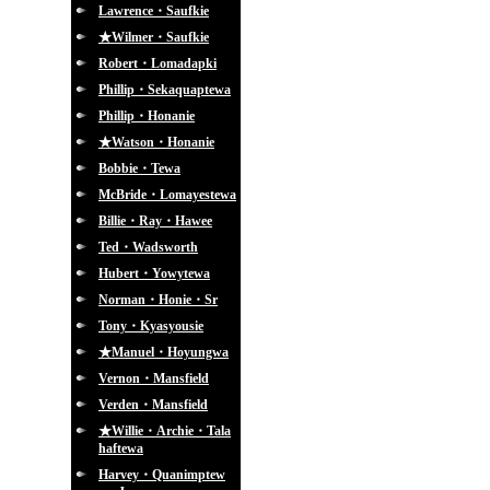
Lawrence・Saufkie
★Wilmer・Saufkie
Robert・Lomadapki
Phillip・Sekaquaptewa
Phillip・Honanie
★Watson・Honanie
Bobbie・Tewa
McBride・Lomayestewa
Billie・Ray・Hawee
Ted・Wadsworth
Hubert・Yowytewa
Norman・Honie・Sr
Tony・Kyasyousie
★Manuel・Hoyungwa
Vernon・Mansfield
Verden・Mansfield
★Willie・Archie・Tala
haftewa
Harvey・Quanimptew