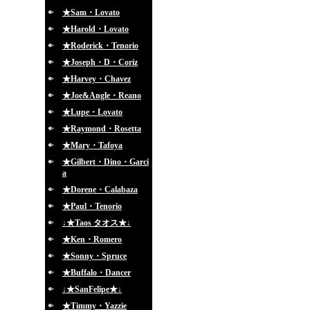
★Sam・Lovato
★Harold・Lovato
★Roderick・Tenorio
★Joseph・D・Coriz
★Harvey・Chavez
★Joe&Angle・Reano
★Lupe・Lovato
★Raymond・Rosetta
★Mary・Tafoya
★Gilbert・Dino・Garci
a
★Dorene・Calabaza
★Paul・Tenorio
↓★Taos タオス★↓
★Ken・Romero
★Sonny・Spruce
★Buffalo・Dancer
↓★SanFelipe★↓
★Timmy・Yazzie