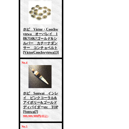
ホピ Victor・Coochw
ytewa オーバレイ 1
8K?14K?ゴールド&シ
ルバー カチーナダン
サー コンチョベルト
[VictorCoochwytewa13]
No.4
ホピ Sonwai インレ
イ ピンクコーラル&
アイボリー&ゴールド
ディバイダーetc TOP
[Sonwai7]
999,999,999円
(税込)
No.5