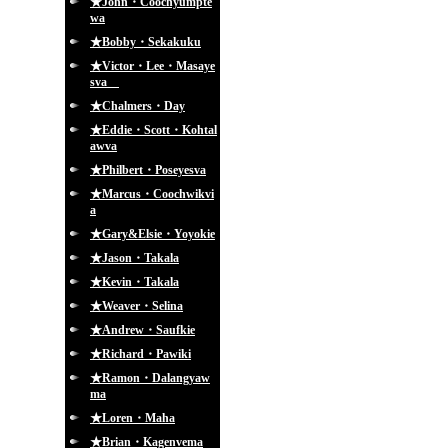
★John・Coochyumpte
wa
★Bobby・Sekakuku
★Victor・Lee・Masaye
sva
★Chalmers・Day
★Eddie・Scott・Kohtal
awva
★Philbert・Poseyesva
★Marcus・Coochwikvi
a
★Gary&Elsie・Yoyokie
★Jason・Takala
★Kevin・Takala
★Weaver・Selina
★Andrew・Saufkie
★Richard・Pawiki
★Ramon・Dalangyaw
ma
★Loren・Maha
★Brian・Kagenvema