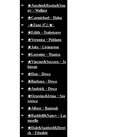
★Anselm&Rosita&Son
ny・Wallace
★Carmichael・Haloo
↓★Zuni ズニ★↓
★Edith・Tsabetsaye
★Veronica・Poblano
★Jake・Livingston
★Lorraine・Waatsa
★Vincent&Soccoro・Jo
hnson
★Don・Dewa
★Barbara・Dewa
★Andrick・Dewa
★Octavius&Irma・Seo
wtewa
★Albert・Banteah
★Ruddell&Nancy・Lac
onsello
★Dale&Sanford&Derri
ck・Edaakie