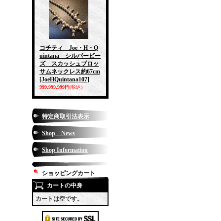
コチティ Joe・H・Q
uintana シルバービー
ズ スカッシュブロッ
サムネックレス約67cm
[JoeHQuintana107]
999,999,999円
(税込)
特定商取引法表示
Shop News
Shop Information
ショッピングカート
カートの中身
カートは空です。