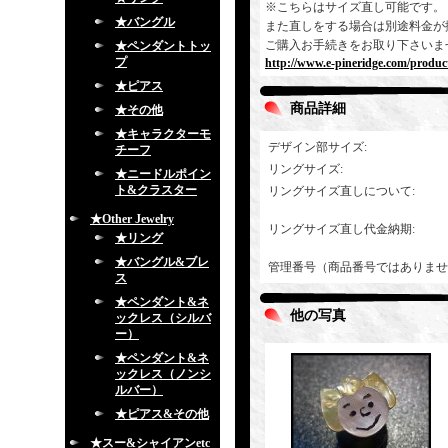
※こちらはサイズ直し可能です。
★バングル
また直しをする場合は別途料金が
ご購入お手続きをお取り下さいま
★ペンダントトッ
プ
http://www.e-pineridge.com/produc
★ピアス
商品詳細
★その他
★キャラクターモ
デザイン部サイズ
:
チーフ
リングサイズ
:
★ニードルポイン
ト&クラスター
リングサイズ直しについて
:
★Other Jewelry
リングサイズ直し代金納期
:
★リング
★バングル&ブレ
管理番号（商品番号ではありませ
ス
★ペンダント&ネ
他の写真
ックレス（シルバ
ー）
★ペンダント&ネ
ックレス（ノンシ
ルバー）
★ピアス&その他
★スー&シャイアンetc