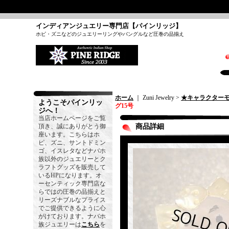
インディアンジュエリー専門店【パインリッジ】
ホピ・ズニなどのジュエリーリングやバングルなど圧巻の品揃え
ホーム
｜ Zuni Jewelry >
★キャラクター
ようこそパインリッ
グ15号
ジへ！
当店ホームページをご覧
頂き、誠にありがとう御
商品詳細
座います。こちらはホ
ピ、ズニ、サントドミン
ゴ、イスレタなどナバホ
族以外のジュエリーとク
ラフトグッズを販売して
いるHPになります。オ
ーセンティック専門店な
らではの圧巻の品揃えと
リーズナブルなプライス
でご提供できるように心
がけております。ナバホ
族ジュエリーは
こちら
を