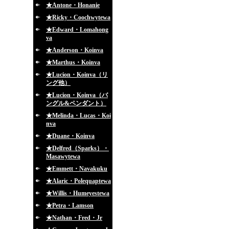
★Antone・Honanie
★Ricky・Coochwytewa
★Edward・Lomahong
va
★Anderson・Koinva
★Marthus・Koinva
★Lucion・Koinva（リ
ング他）
★Lucion・Koinva（バ
ングル&ペンダント）
★Melinda・Lucas・Koi
nva
★Duane・Koinva
★Delfred（Sparks）・
Masawytewa
★Emmett・Navakuku
★Alaric・Polequaptewa
★Willis・Humeyestewa
★Petra・Lamson
★Nathan・Fred・Jr