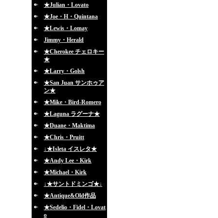
★Julian・Lovato
★Joe・H・Quintana
★Lewis・Lomay
Jimmy・Herald
★Cherokee チェロキー
★
★Larry・Golsh
★San Juan サンホゥア
ン★
★Mike・Bird-Romero
★Laguna ラグーナ★
★Duane・Maktima
★Chris・Pruitt
↓★Isleta イスレタ★
★Andy Lee・Kirk
★Michael・Kirk
↓★サントドミンゴ★↓
★Antique&Old作品
★Sedelio・Fidel・Lovat
o