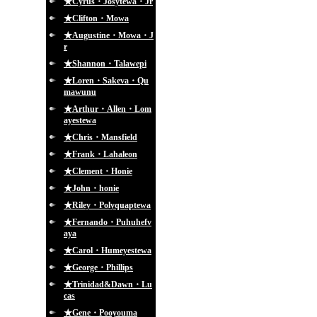
★Cyrus・Josytewa・Jr
★Clifton・Mowa
★Augustine・Mowa・J
r
★Shannon・Talawepi
★Loren・Sakeva・Qu
mawunu
★Arthur・Allen・Lom
ayestewa
★Chris・Mansfield
★Frank・Lahaleon
★Clement・Honie
★John・honie
★Riley・Polyquaptewa
★Fernando・Puhuhefv
aya
★Carol・Humeyestewa
★George・Phillips
★Trinidad&Dawn・Lu
cas
★Gene・Pooyouma