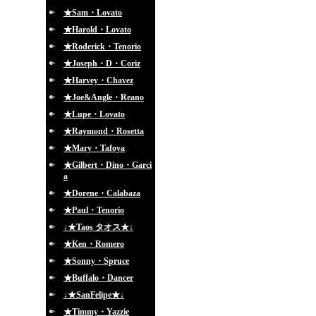
★Sam・Lovato
★Harold・Lovato
★Roderick・Tenorio
★Joseph・D・Coriz
★Harvey・Chavez
★Joe&Angle・Reano
★Lupe・Lovato
★Raymond・Rosetta
★Mary・Tafoya
★Gilbert・Dino・Garci
a
★Dorene・Calabaza
★Paul・Tenorio
↓★Taos タオス★↓
★Ken・Romero
★Sonny・Spruce
★Buffalo・Dancer
↓★SanFelipe★↓
★Timmy・Yazzie