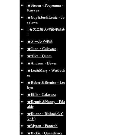
★Steven・Pooyouma・
Kuyvya
★Guy&Joe&Louie・Jo
sytewa
↓★ズニ故人作家作品★
↓
★オールド作品
★Juan・Calavaza
★Alice・Quam
★Andrew・Dewa
★Lee&Mary・Weeboth
ee
★Robert&Bernice・Lee
kya
★Effie・Calavaza
★Dennis＆Nancy・Eda
akie
★Duane・Dishta(ペイ
ント)
★Myron・Panteah
★Dickie・Quandelacy