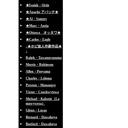
★Isaiah・Ortiz
★Apache アパッチ★
★Al・Somers
★Marc・Antia
★Ottawa オッタワ★
★Carlos・Eagle
↓★ホピ故人作家作品★
↓
Ralph・Tawangyaouma
Morris・Robinson
Allen・Pooyama
Charles・Loloma
Preston・Monongye
Victor・Coochwytewa
Michael・Kabotie（Lo
mawywesa）
Glenn・Lucas
Bernard・Dawahoya
Bueford・Dawahoya