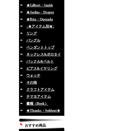
★Gilbert・Smith
★Joelias・Draper
★Rita・Quezada
↓★アイテム別★↓
リング
バングル
ペンダントトップ
ネックレス&ボロタイ
バックル&ベルト
ピアス&イヤリング
ウォッチ
その他
クラフトアイテム
チマヨアイテム
書籍（Book）
★Thanks・Soldout★
おすすめ商品