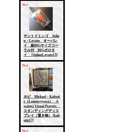
No.1
サントドミンゴ Julia
n・Lovato オーバレ
イ 超BIGサイズコー
ラル付 BIGボロタ
イ
[JulianLovato13]
No.2
ホピ Michael・Kaboti
e（Lomawywesa） A
watovi Visual Prayers
スタンディングディス
プレイ（置き物）
[kab
otie17]
No.3