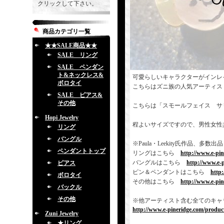
クリックして下さい。
商品カテゴリ一覧
★★SALE商品★★
SALE リング
SALE ペンダン
ト&ネックレス&
可愛らしいキャラクターがインレ
ボロタイ
こちらはズニ族の人気アーティス
SALE ピアス&
その他
こちらは「スモールフェイス サ
Hopi Jewelry
程よいサイズですので、男性女性
リング
バングル
※Paula・Leekity氏作品
ペンダントトップ
リングはこちら
http://www.e-pi
バングルはこちら
http://www.e-
ピアス
ピン＆ペンダントはこちら
http
ボロタイ
その他はこちら
http://www.e-pi
バックル
その他
※他アーティスト含む全てのキャ
http://www.e-pineridge.com/product
Zuni Jewelry
★リング