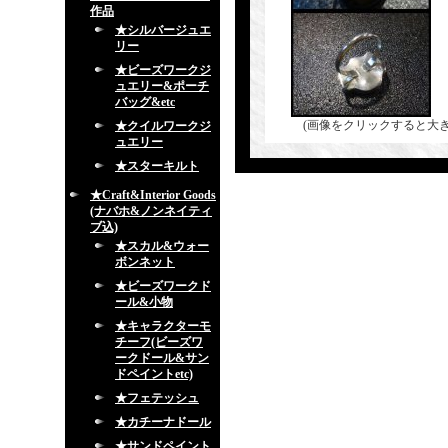
作品
★シルバージュエ
リー
★ビーズワークジ
ュエリー&ポーチ
バッグ&etc
(画像をクリックすると大
★クイルワークジ
ュエリー
★スターキルト
★Craft&Interior Goods
(ナバホ&ノンネイティ
ブ込)
★スカル&ウォー
ボンネット
★ビーズワークド
ール&小物
★キャラクターモ
チーフ(ビーズワ
ークドール&サン
ドペイントetc)
★フェテッシュ
★カチーナドール
★サンドペイント