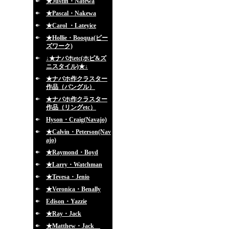
★Justin・Natewa
★Pascal・Nakewa
★Carol ・Lateyice
★Hollie・Booqua(ビー
ズワーク)
↓★ナバホetc(ホピ&ズ
ニスタイル)★↓
★ナバホ作クラスター
作品（バングル）
★ナバホ作クラスター
作品（リングetc）
Hyson・Craig(Navajo)
★Calvin・Peterson(Nav
ajo)
★Raymond・Boyd
★Larry・Watchman
★Tevesa・Jenio
★Veronica・Benally
Edison・Yazzie
★Ray・Jack
★Matthew・Jack