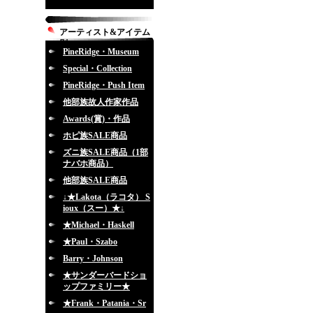
アーティスト&アイテム
別
PineRidge・Museum
Special・Collection
PineRidge・Push Item
他部族故人作家作品
Awards(賞)・作品
ホピ族SALE商品
ズニ族SALE商品（1部
ナバホ商品）
他部族SALE商品
↓★Lakota（ラコタ） S
ioux（スー）★↓
★Michael・Haskell
★Paul・Szabo
Barry・Johnson
★サンダーバードショ
ップファミリー★
★Frank・Patania・Sr