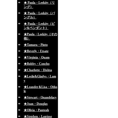
★ Paula・Leekity（リ
ング）
★ Paula・Leekity（バ
ングル）
★ Paula・Leekity（ピ
ン&ペンダント）
★Paula・Leekity（その
他）
★Tamara・Pinto
★Beverly・Etsate
★Virginia・Quam
★Bobby・Concho
★Charlotte・Dishta
★Leslie&Gladys・Lam
y
★Leander＆Lisa・Otho
le
★Stewart・Quandelacy
★Joan・Douglas
★Olivia・Panteah
★Stephen・Lonjose