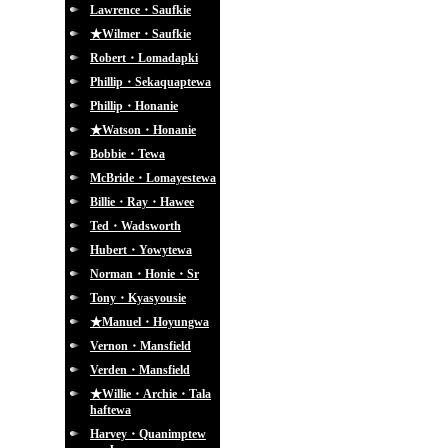
Lawrence・Saufkie
★Wilmer・Saufkie
Robert・Lomadapki
Phillip・Sekaquaptewa
Phillip・Honanie
★Watson・Honanie
Bobbie・Tewa
McBride・Lomayestewa
Billie・Ray・Hawee
Ted・Wadsworth
Hubert・Yowytewa
Norman・Honie・Sr
Tony・Kyasyousie
★Manuel・Hoyungwa
Vernon・Mansfield
Verden・Mansfield
★Willie・Archie・Tala
haftewa
Harvey・Quanimptew