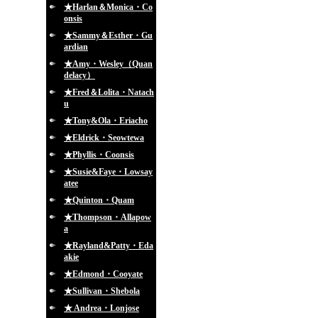
★Harlan＆Monica・Co
onsis
★Sammy＆Esther・Gu
ardian
★Amy・Wesley（Quan
delacy）
★Fred＆Lolita・Natach
u
★Tony&Ola・Eriacho
★Eldrick・Seowtewa
★Phyllis・Coonsis
★Susie&Faye・Lowsay
atee
★Quinton・Quam
★Thompson・Allapow
a
★Rayland&Patty・Eda
akie
★Edmond・Cooyate
★Sullivan・Shebola
★ Andrea・Lonjose