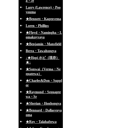
a・Jr
Larry (Lawrence)・Poo
youma
★Bennett・Kagenvema
Loren・Phillips
★Floyd・Namingha・L
omakuyvaya
★Benjamin・Mansfield
Berra・Tawahongva
↓★Hopi ホピ（現存）
★↓
★Sonwai（Verma・Ne
quatewa）
★Charles&Don・Suppl
ee
★Raymond・Sequapte
wa・Sr
★Sherian・Honhongva
★Bennard・Dallasvuya
oma
★Roy・Talahaftewa