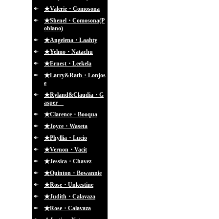
★Valerie・Comosona
★Shenel・Comosona(P
oblano)
★Angelena・Laahty
★Yelmo・Natachu
★Ernest・Leekela
★Larry&Rath・Lonjos
e
★Ryland&Claudia・G
asper
★Clarence・Booqua
★Joyce・Waseta
★Phyllia・Lucio
★Vernon・Vacit
★Jessica・Chavez
★Quinton・Bowannie
★Rose・Unkestine
★Judith・Calavaza
★Rose・Calavaza