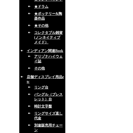
★ドラム
★ポッテリー&陶
器作品
★その他
コレクタブル雑貨
(ノンネイティブ
メイド）
インディアン関連Book
アリゾナハイウェ
イ誌
その他
店舗ディスプレイ用品e
tc
リング台
バングル（ブレス
レット）台
時計文字盤
リングサイズ直し
代金
別途販売用チェー
ン