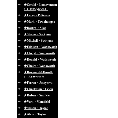
★Gerald・Lomaventem
a（Honwytewa）
★Larry・Polivema
★Mark・Tawahongva
★Darren・Silas
★Steven・Sockyma
★Mitchell・Sockyma
★Eddison・Wadsworth
★Cheryl・Wadsworth
★Ronald・Wadsworth
★Chales・Wadsworth
★Raymond&Doroth
y・Kyasyousie
★Ferron・Joseyesva
★Charleston・Lewis
★Ruben・Saufkie
★Vern・Mansfield
★Milson・Taylor
★Alvin・Taylor