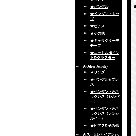
★バングル
★ペンダントトッ
プ
★ピアス
★その他
★キャラクターモ
チーフ
★ニードルポイン
ト&クラスター
★Other Jewelry
★リング
★バングル&ブレ
ス
★ペンダント&ネ
ックレス（シルバ
ー）
★ペンダント&ネ
ックレス（ノンシ
ルバー）
★ピアス&その他
★スー&シャイアンetc