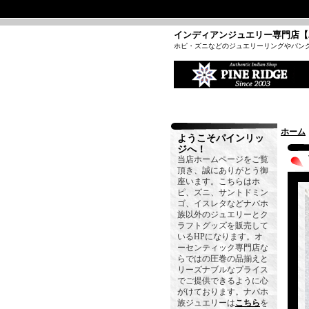
インディアンジュエリー専門店【
ホピ・ズニなどのジュエリーリングやバン
ホーム
ようこそパインリッ
ジへ！
当店ホームページをご覧
頂き、誠にありがとう御
座います。こちらはホ
ピ、ズニ、サントドミン
ゴ、イスレタなどナバホ
族以外のジュエリーとク
ラフトグッズを販売して
いるHPになります。オ
ーセンティック専門店な
らではの圧巻の品揃えと
リーズナブルなプライス
でご提供できるように心
がけております。ナバホ
族ジュエリーは
こちら
を