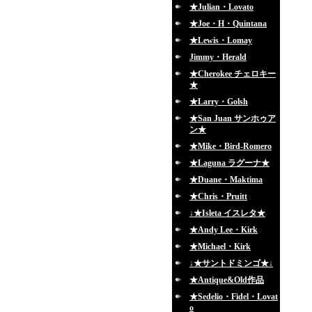
★Julian・Lovato
★Joe・H・Quintana
★Lewis・Lomay
Jimmy・Herald
★Cherokee チェロキー
★
★Larry・Golsh
★San Juan サンホゥア
ン★
★Mike・Bird-Romero
★Laguna ラグーナ★
★Duane・Maktima
★Chris・Pruitt
↓★Isleta イスレタ★
★Andy Lee・Kirk
★Michael・Kirk
↓★サントドミンゴ★↓
★Antique&Old作品
★Sedelio・Fidel・Lovat
o