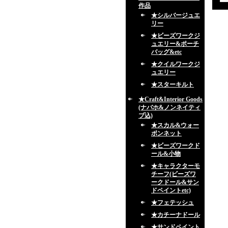
作品
★シルバージュエ
リー
★ビーズワークジ
ュエリー&ポーチ
バッグ&etc
★クイルワークジ
ュエリー
★スターキルト
★Craft&Interior Goods
(ナバホ&ノンネイティ
ブ込)
★スカル&ウォー
ボンネット
★ビーズワークド
ール&小物
★キャラクターモ
チーフ(ビーズワ
ークドール&サン
ドペイントetc)
★フェテッシュ
★カチーナドール
★サンドペイント