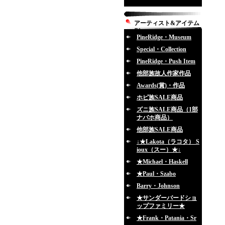
アーティスト&アイテム
別
PineRidge・Museum
Special・Collection
PineRidge・Push Item
他部族故人作家作品
Awards(賞)・作品
ホピ族SALE商品
ズニ族SALE商品（1部
ナバホ商品）
他部族SALE商品
↓★Lakota（ラコタ） S
ioux（スー）★↓
★Michael・Haskell
★Paul・Szabo
Barry・Johnson
★サンダーバードショ
ップファミリー★
★Frank・Patania・Sr