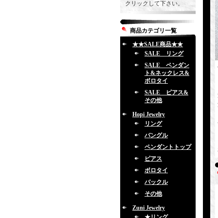
クリックして下さい。
商品カテゴリ一覧
★★SALE商品★★
SALE リング
SALE ペンダン
ト&ネックレス&
ボロタイ
SALE ピアス&
その他
Hopi Jewelry
リング
バングル
ペンダントトップ
ピアス
ボロタイ
バックル
その他
Zuni Jewelry
★リング