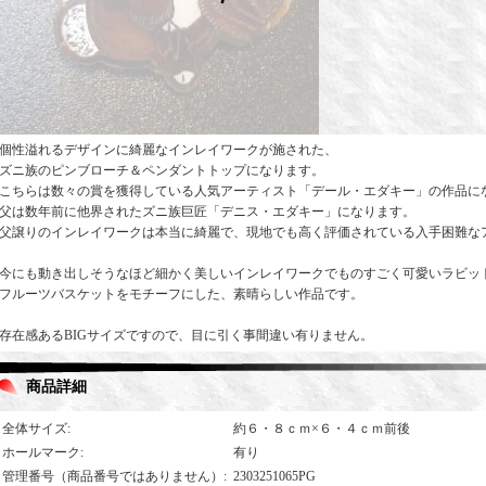
個性溢れるデザインに綺麗なインレイワークが施された、
ズニ族のピンブローチ＆ペンダントトップになります。
こちらは数々の賞を獲得している人気アーティスト「デール・エダキー」の作品に
父は数年前に他界されたズニ族巨匠「デニス・エダキー」になります。
父譲りのインレイワークは本当に綺麗で、現地でも高く評価されている入手困難な
今にも動き出しそうなほど細かく美しいインレイワークでものすごく可愛いラビッ
フルーツバスケットをモチーフにした、素晴らしい作品です。
存在感あるBIGサイズですので、目に引く事間違い有りません。
商品詳細
全体サイズ
:
約６・８ｃｍ×６・４ｃｍ前後
ホールマーク
:
有り
管理番号（商品番号ではありません）
:
2303251065PG