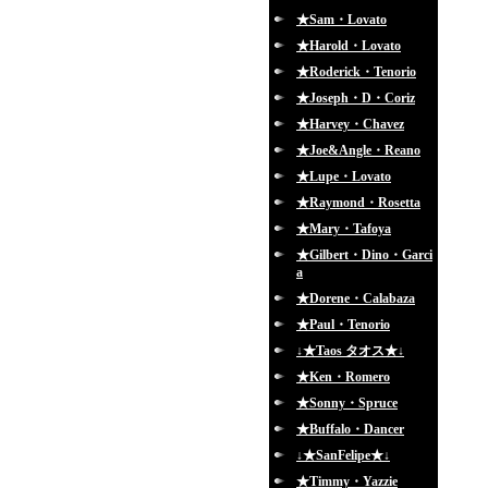
★Sam・Lovato
★Harold・Lovato
★Roderick・Tenorio
★Joseph・D・Coriz
★Harvey・Chavez
★Joe&Angle・Reano
★Lupe・Lovato
★Raymond・Rosetta
★Mary・Tafoya
★Gilbert・Dino・Garci
a
★Dorene・Calabaza
★Paul・Tenorio
↓★Taos タオス★↓
★Ken・Romero
★Sonny・Spruce
★Buffalo・Dancer
↓★SanFelipe★↓
★Timmy・Yazzie