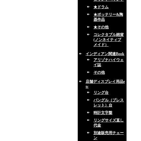
★ドラム
★ポッテリー&陶
器作品
★その他
コレクタブル雑貨
(ノンネイティブ
メイド）
インディアン関連Book
アリゾナハイウェ
イ誌
その他
店舗ディスプレイ用品e
tc
リング台
バングル（ブレス
レット）台
時計文字盤
リングサイズ直し
代金
別途販売用チェー
ン