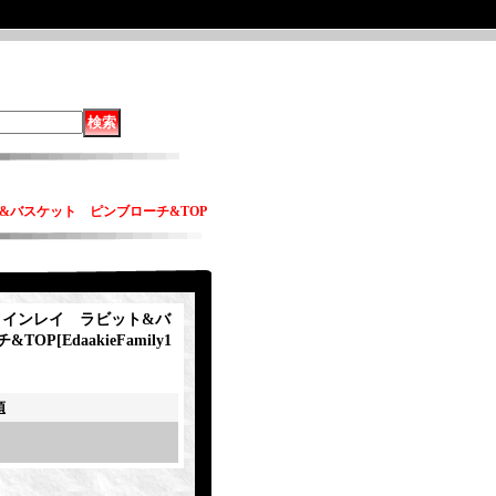
ット&バスケット ピンブローチ&TOP
ie インレイ ラビット&バ
&TOP
[
EdaakieFamily1
項