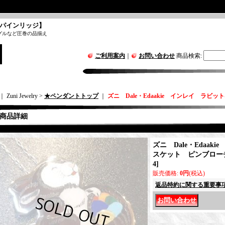
パインリッジ】
グルなど圧巻の品揃え
ご利用案内
｜
お問い合わせ
商品検索
:
｜ Zuni Jewelry >
★ペンダントトップ
｜
ズニ Dale・Edaakie インレイ ラビ
商品詳細
ズニ Dale・Edaak
スケット ピンブローチ
4
]
販売価格
:
0円
(税込)
返品特約に関する重要事