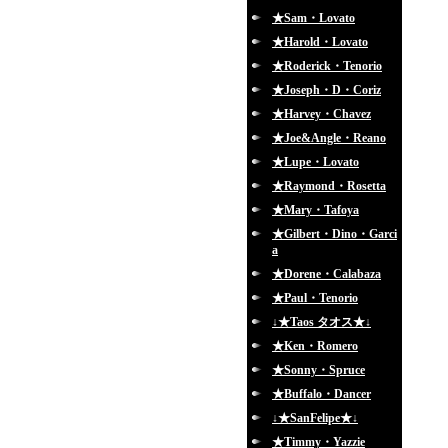
★Sam・Lovato
★Harold・Lovato
★Roderick・Tenorio
★Joseph・D・Coriz
★Harvey・Chavez
★Joe&Angle・Reano
★Lupe・Lovato
★Raymond・Rosetta
★Mary・Tafoya
★Gilbert・Dino・Garci
a
★Dorene・Calabaza
★Paul・Tenorio
↓★Taos タオス★↓
★Ken・Romero
★Sonny・Spruce
★Buffalo・Dancer
↓★SanFelipe★↓
★Timmy・Yazzie