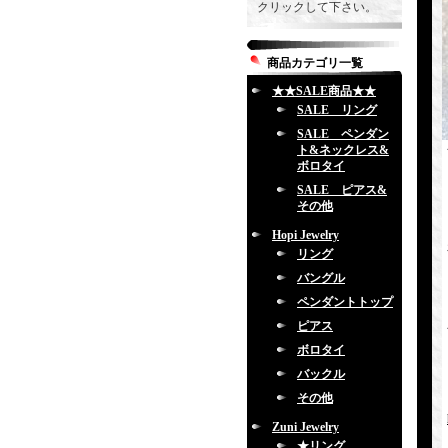
クリックして下さい。
商品カテゴリ一覧
★★SALE商品★★
SALE リング
SALE ペンダン
ト&ネックレス&
ボロタイ
SALE ピアス&
その他
Hopi Jewelry
リング
バングル
ペンダントトップ
ピアス
ボロタイ
バックル
その他
Zuni Jewelry
★リング