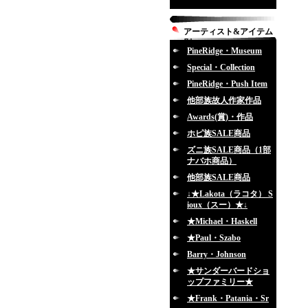
アーティスト&アイテム
別
PineRidge・Museum
Special・Collection
PineRidge・Push Item
他部族故人作家作品
Awards(賞)・作品
ホピ族SALE商品
ズニ族SALE商品（1部
ナバホ商品）
他部族SALE商品
↓★Lakota（ラコタ） S
ioux（スー）★↓
★Michael・Haskell
★Paul・Szabo
Barry・Johnson
★サンダーバードショ
ップファミリー★
★Frank・Patania・Sr