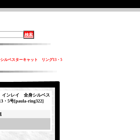
 全身シルベスターキャット リング13・5
ity インレイ 全身シルベス
3・5号
[
paula-ring322
]
項