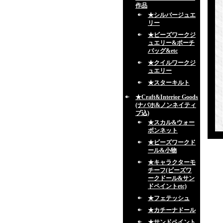
作品
★シルバージュエ
リー
★ビーズワークジ
ュエリー&ポーチ
バッグ&etc
★クイルワークジ
ュエリー
★スターキルト
★Craft&Interior Goods
(ナバホ&ノンネイティ
ブ込)
★スカル&ウォー
ボンネット
★ビーズワークド
ール&小物
★キャラクターモ
チーフ(ビーズワ
ークドール&サン
ドペイントetc)
★フェテッシュ
★カチーナドール
★サンドペイント