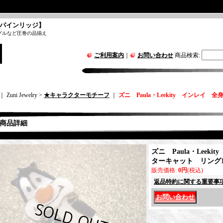
パインリッジ】
グルなど圧巻の品揃え
ご利用案内
｜
お問い合わせ
商品検索
:
｜ Zuni Jewelry >
★キャラクターモチーフ
｜
ズニ Paula・Leekity インレイ
商品詳細
ズニ Paula・Leek
ターキャット リング1
販売価格
:
0円
(税込)
返品特約に関する重要事