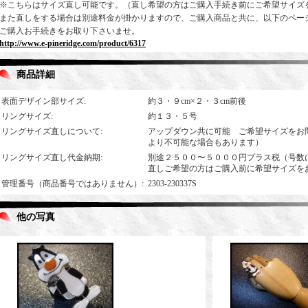
※こちらはサイズ直し可能です。（直し希望の方はご購入手続き前にご希望サイズ
また直しをする場合は別途料金が掛かりますので、ご購入商品と共に、以下のペー
ご購入お手続きをお取り下さいませ。
http://www.e-pineridge.com/product/6317
商品詳細
表面デザイン部サイズ
:
約３・９cm×２・３cm前後
リングサイズ
:
約１３・５号
リングサイズ直しについて
:
アップダウン共に可能 ご希望サイズをお
より不可能な場合もあります）
リングサイズ直し代金納期
:
別途２５００〜５０００円プラス税（号数
直しご希望の方はご購入前に希望サイズを
管理番号（商品番号ではありません）
:
2303-230337S
他の写真