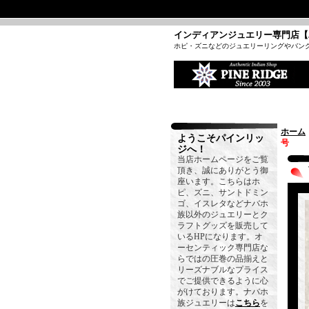
インディアンジュエリー専門店【
ホピ・ズニなどのジュエリーリングやバン
ホーム
ようこそパインリッ
号
ジへ！
当店ホームページをご覧
頂き、誠にありがとう御
座います。こちらはホ
ピ、ズニ、サントドミン
ゴ、イスレタなどナバホ
族以外のジュエリーとク
ラフトグッズを販売して
いるHPになります。オ
ーセンティック専門店な
らではの圧巻の品揃えと
リーズナブルなプライス
でご提供できるように心
がけております。ナバホ
族ジュエリーは
こちら
を