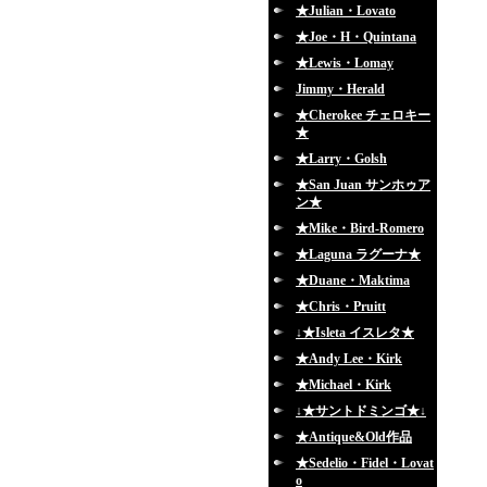
★Julian・Lovato
★Joe・H・Quintana
★Lewis・Lomay
Jimmy・Herald
★Cherokee チェロキー
★
★Larry・Golsh
★San Juan サンホゥア
ン★
★Mike・Bird-Romero
★Laguna ラグーナ★
★Duane・Maktima
★Chris・Pruitt
↓★Isleta イスレタ★
★Andy Lee・Kirk
★Michael・Kirk
↓★サントドミンゴ★↓
★Antique&Old作品
★Sedelio・Fidel・Lovat
o