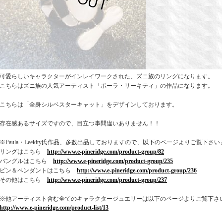
可愛らしいキャラクターがインレイワークされた、ズニ族のリングになります。
こちらはズニ族の人気アーティスト「ポーラ・リーキティ」の作品になります。
こちらは「全身シルベスターキャット」をデザインしております。
存在感あるサイズですので、目立つ事間違いありません！！
※Paula・Leekity氏作品、多数出品しておりますので、以下のページよりご覧下さ
リングはこちら
http://www.e-pineridge.com/product-group/82
バングルはこちら
http://www.e-pineridge.com/product-group/235
ピン＆ペンダントはこちら
http://www.e-pineridge.com/product-group/236
その他はこちら
http://www.e-pineridge.com/product-group/237
※他アーティスト含む全てのキャラクタージュエリーは以下のページよりご覧下さ
http://www.e-pineridge.com/product-list/13