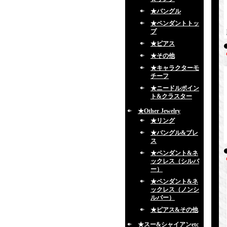
★バングル
★ペンダントトッ
プ
★ピアス
★その他
★キャラクターモ
チーフ
★ニードルポイン
ト&クラスター
★Other Jewelry
★リング
★バングル&ブレ
ス
★ペンダント&ネ
ックレス（シルバ
ー）
★ペンダント&ネ
ックレス（ノンシ
ルバー）
★ピアス&その他
★スー&シャイアンetc