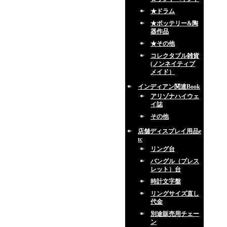
★ドラム
★ポッテリー&陶
器作品
★その他
コレクタブル雑貨
(ノンネイティブ
メイド）
インディアン関連Book
アリゾナハイウェ
イ誌
その他
店舗ディスプレイ用品e
tc
リング台
バングル（ブレス
レット）台
時計文字盤
リングサイズ直し
代金
別途販売用チェー
ン