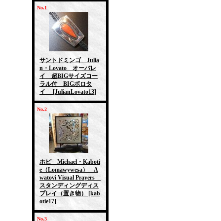
No.1
サントドミンゴ Julia
n・Lovato オーバレ
イ 超BIGサイズコー
ラル付 BIGボロタ
イ
[JulianLovato13]
No.2
ホピ Michael・Kaboti
e（Lomawywesa） A
watovi Visual Prayers
スタンディングディス
プレイ（置き物）
[kab
otie17]
No.3