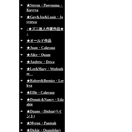
★Steven・Pooyouma・
Kuyvya
★Guy&Joe&Louie・Jo
sytewa
↓★ズニ故人作家作品★
↓
★オールド作品
★Juan・Calavaza
★Alice・Quam
★Andrew・Dewa
★Lee&Mary・Weeboth
ee
★Robert&Bernice・Lee
kya
★Effie・Calavaza
★Dennis＆Nancy・Eda
akie
★Duane・Dishta(ペイ
ント)
★Myron・Panteah
★Dickie・Quandelacy