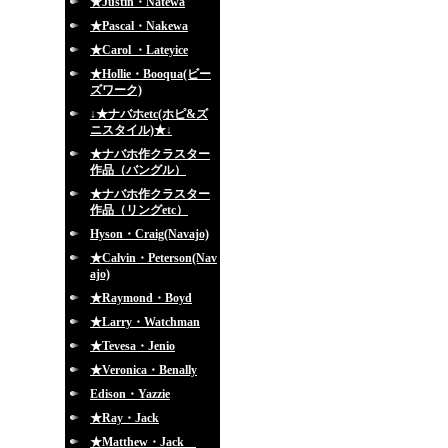
★Justin・Natewa
★Pascal・Nakewa
★Carol ・Lateyice
★Hollie・Booqua(ビー
ズワーク)
↓★ナバホetc(ホピ&ズ
ニスタイル)★↓
★ナバホ作クラスター
作品（バングル）
★ナバホ作クラスター
作品（リングetc）
Hyson・Craig(Navajo)
★Calvin・Peterson(Nav
ajo)
★Raymond・Boyd
★Larry・Watchman
★Tevesa・Jenio
★Veronica・Benally
Edison・Yazzie
★Ray・Jack
★Matthew・Jack