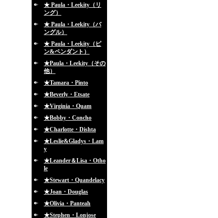
★ Paula・Leekity（リ
ング）
★ Paula・Leekity（バ
ングル）
★ Paula・Leekity（ピ
ン&ペンダント）
★Paula・Leekity（その
他）
★Tamara・Pinto
★Beverly・Etsate
★Virginia・Quam
★Bobby・Concho
★Charlotte・Dishta
★Leslie&Gladys・Lam
y
★Leander＆Lisa・Otho
le
★Stewart・Quandelacy
★Joan・Douglas
★Olivia・Panteah
★Stephen・Lonjose