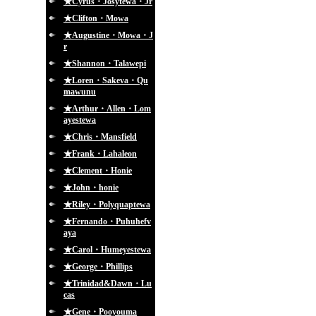
★Cyrus・Josytewa・Jr
★Clifton・Mowa
★Augustine・Mowa・J
r
★Shannon・Talawepi
★Loren・Sakeva・Qu
mawunu
★Arthur・Allen・Lom
ayestewa
★Chris・Mansfield
★Frank・Lahaleon
★Clement・Honie
★John・honie
★Riley・Polyquaptewa
★Fernando・Puhuhefv
aya
★Carol・Humeyestewa
★George・Phillips
★Trinidad&Dawn・Lu
cas
★Gene・Pooyouma