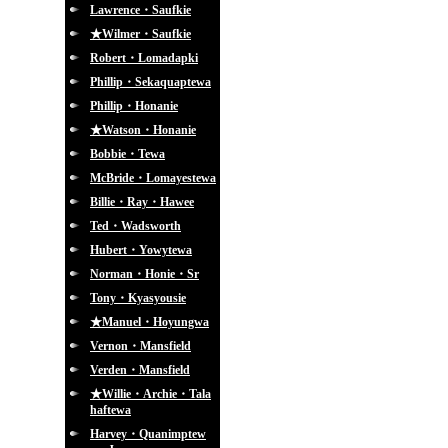
Lawrence・Saufkie
★Wilmer・Saufkie
Robert・Lomadapki
Phillip・Sekaquaptewa
Phillip・Honanie
★Watson・Honanie
Bobbie・Tewa
McBride・Lomayestewa
Billie・Ray・Hawee
Ted・Wadsworth
Hubert・Yowytewa
Norman・Honie・Sr
Tony・Kyasyousie
★Manuel・Hoyungwa
Vernon・Mansfield
Verden・Mansfield
★Willie・Archie・Tala
haftewa
Harvey・Quanimptew