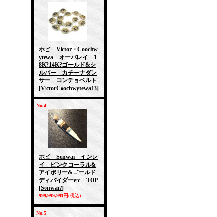
ホピ Victor・Coochw
ytewa オーバレイ 1
8K?14K?ゴールド&シ
ルバー カチーナダン
サー コンチョベルト
[VictorCoochwytewa13]
No.4
ホピ Sonwai インレ
イ ピンクコーラル&
アイボリー&ゴールド
ディバイダーetc TOP
[Sonwai7]
999,999,999円
(税込)
No.5