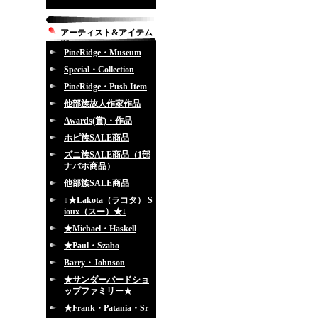
アーティスト&アイテム
別
PineRidge・Museum
Special・Collection
PineRidge・Push Item
他部族故人作家作品
Awards(賞)・作品
ホピ族SALE商品
ズニ族SALE商品（1部
ナバホ商品）
他部族SALE商品
↓★Lakota（ラコタ） S
ioux（スー）★↓
★Michael・Haskell
★Paul・Szabo
Barry・Johnson
★サンダーバードショ
ップファミリー★
★Frank・Patania・Sr