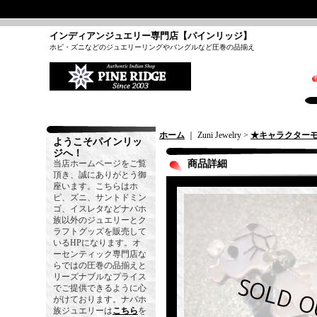
インディアンジュエリー専門店【パインリッジ】
ホピ・ズニなどのジュエリーリングやバングルなど圧巻の品揃え
ホーム
｜ Zuni Jewelry >
★キャラクター
ようこそパインリッ
ジへ！
当店ホームページをご覧
商品詳細
頂き、誠にありがとう御
座います。こちらはホ
ピ、ズニ、サントドミン
ゴ、イスレタなどナバホ
族以外のジュエリーとク
ラフトグッズを販売して
いるHPになります。オ
ーセンティック専門店な
らではの圧巻の品揃えと
リーズナブルなプライス
でご提供できるように心
がけております。ナバホ
族ジュエリーは
こちら
を