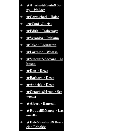
★Anselm&Rosita&Son
ny・Wallace
★Carmichael・Haloo
↓★Zuni ズニ★↓
★Edith・Tsabetsaye
★Veronica・Poblano
★Jake・Livingston
★Lorraine・Waatsa
★Vincent&Soccoro・Jo
hnson
★Don・Dewa
★Barbara・Dewa
★Andrick・Dewa
★Octavius&Irma・Seo
wtewa
★Albert・Banteah
★Ruddell&Nancy・Lac
onsello
★Dale&Sanford&Derri
ck・Edaakie