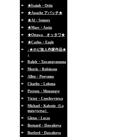
★Isaiah・Ortiz
★Apache アパッチ★
★Al・Somers
★Marc・Antia
★Ottawa オッタワ★
★Carlos・Eagle
↓★ホピ故人作家作品★
↓
Ralph・Tawangyaouma
Morris・Robinson
Allen・Pooyama
Charles・Loloma
Preston・Monongye
Victor・Coochwytewa
Michael・Kabotie（Lo
mawywesa）
Glenn・Lucas
Bernard・Dawahoya
Bueford・Dawahoya