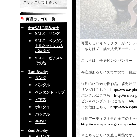
クリックして下さい。
商品カテゴリ一覧
★★SALE商品★★
SALE リング
SALE ペンダン
可愛らしいキャラクターがインレ
ト&ネックレス&
こちらはズニ族の人気アーティス
ボロタイ
SALE ピアス&
こちらは「全身ピンクパンサー」
その他
Hopi Jewelry
存在感あるサイズですので、目立
リング
※Paula・Leekity氏作品
バングル
リングはこちら
http://www.e-pi
ペンダントトップ
バングルはこちら
http://www.e-
ピアス
ピン＆ペンダントはこちら
http
ボロタイ
その他はこちら
http://www.e-pi
バックル
※他アーティスト含む全てのキャ
その他
http://www.e-pineridge.com/product
Zuni Jewelry
※こちらはサイズ直し可能です。
★リング