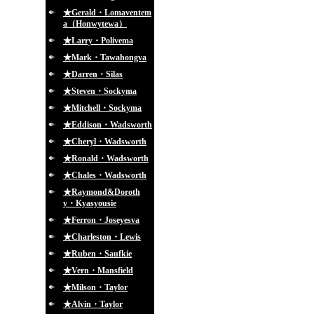
★Gerald・Lomaventem
a（Honwytewa）
★Larry・Polivema
★Mark・Tawahongva
★Darren・Silas
★Steven・Sockyma
★Mitchell・Sockyma
★Eddison・Wadsworth
★Cheryl・Wadsworth
★Ronald・Wadsworth
★Chales・Wadsworth
★Raymond&Doroth
y・Kyasyousie
★Ferron・Joseyesva
★Charleston・Lewis
★Ruben・Saufkie
★Vern・Mansfield
★Milson・Taylor
★Alvin・Taylor