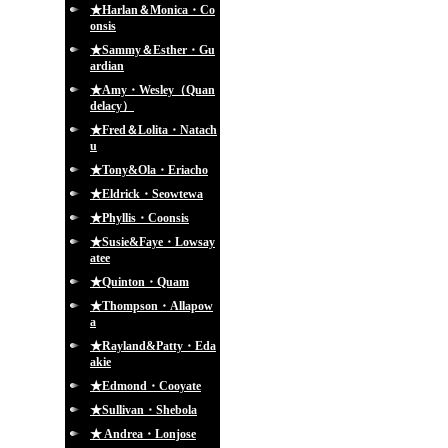
★Harlan＆Monica・Co
onsis
★Sammy＆Esther・Gu
ardian
★Amy・Wesley（Quan
delacy）
★Fred＆Lolita・Natach
u
★Tony&Ola・Eriacho
★Eldrick・Seowtewa
★Phyllis・Coonsis
★Susie&Faye・Lowsay
atee
★Quinton・Quam
★Thompson・Allapow
a
★Rayland&Patty・Eda
akie
★Edmond・Cooyate
★Sullivan・Shebola
★ Andrea・Lonjose