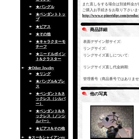
また直しをする場合は別途料金が
★バングル
ご購入お手続きをお取り下さいま
★ペンダントトッ
http://www.e-pineridge.com/produc
プ
★ピアス
商品詳細
★その他
★キャラクターモ
表面デザイン部サイズ
:
チーフ
リングサイズ
:
★ニードルポイン
リングサイズ直しについて
:
ト&クラスター
リングサイズ直し代金納期
:
★Other Jewelry
★リング
管理番号（商品番号ではありませ
★バングル&ブレ
ス
★ペンダント&ネ
他の写真
ックレス（シルバ
ー）
★ペンダント&ネ
ックレス（ノンシ
ルバー）
★ピアス&その他
★スー&シャイアンetc