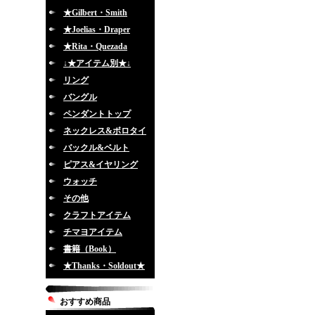
★Gilbert・Smith
★Joelias・Draper
★Rita・Quezada
↓★アイテム別★↓
リング
バングル
ペンダントトップ
ネックレス&ボロタイ
バックル&ベルト
ピアス&イヤリング
ウォッチ
その他
クラフトアイテム
チマヨアイテム
書籍（Book）
★Thanks・Soldout★
おすすめ商品