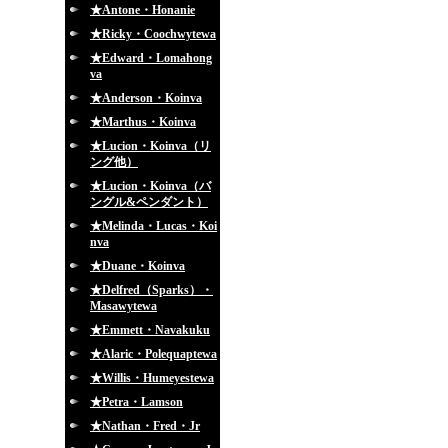
★Antone・Honanie
★Ricky・Coochwytewa
★Edward・Lomahong
va
★Anderson・Koinva
★Marthus・Koinva
★Lucion・Koinva（リ
ング他）
★Lucion・Koinva（バ
ングル&ペンダント）
★Melinda・Lucas・Koi
nva
★Duane・Koinva
★Delfred（Sparks）・
Masawytewa
★Emmett・Navakuku
★Alaric・Polequaptewa
★Willis・Humeyestewa
★Petra・Lamson
★Nathan・Fred・Jr