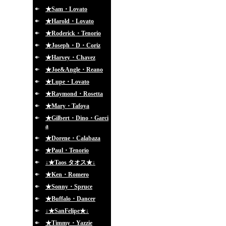
★Sam・Lovato
★Harold・Lovato
★Roderick・Tenorio
★Joseph・D・Coriz
★Harvey・Chavez
★Joe&Angle・Reano
★Lupe・Lovato
★Raymond・Rosetta
★Mary・Tafoya
★Gilbert・Dino・Garci
a
★Dorene・Calabaza
★Paul・Tenorio
↓★Taos タオス★↓
★Ken・Romero
★Sonny・Spruce
★Buffalo・Dancer
↓★SanFelipe★↓
★Timmy・Yazzie