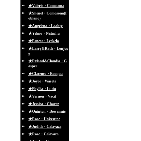
★Valerie・Comosona
★Shenel・Comosona(P
oblano)
★Angelena・Laahty
★Yelmo・Natachu
★Ernest・Leekela
★Larry&Rath・Lonjos
e
★Ryland&Claudia・G
asper
★Clarence・Booqua
★Joyce・Waseta
★Phyllia・Lucio
★Vernon・Vacit
★Jessica・Chavez
★Quinton・Bowannie
★Rose・Unkestine
★Judith・Calavaza
★Rose・Calavaza