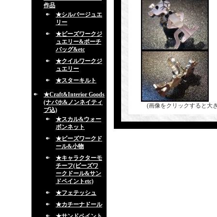
作品
★シルバージュエ
リー
★ビーズワークジ
ュエリー&ポーチ
バッグ&etc
★クイルワークジ
ュエリー
★スターキルト
★Craft&Interior Goods
(ナバホ&ノンネイティ
(画像をクリックすると大
ブ込)
★スカル&ウォー
ボンネット
★ビーズワークド
ール&小物
★キャラクターモ
チーフ(ビーズワ
ークドール&サン
ドペイントetc)
★フェテッシュ
★カチーナドール
★サンドペイント