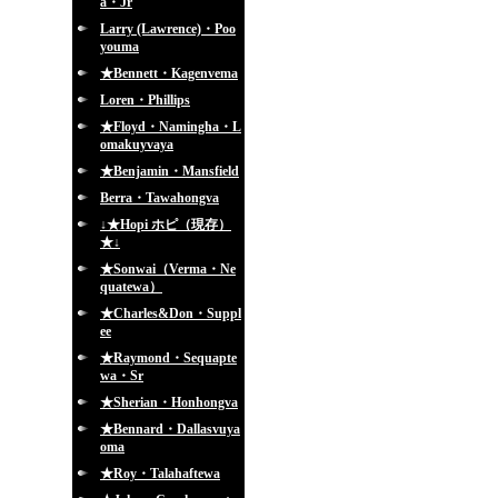
a・Jr
Larry (Lawrence)・Poo
youma
★Bennett・Kagenvema
Loren・Phillips
★Floyd・Namingha・L
omakuyvaya
★Benjamin・Mansfield
Berra・Tawahongva
↓★Hopi ホピ（現存）
★↓
★Sonwai（Verma・Ne
quatewa）
★Charles&Don・Suppl
ee
★Raymond・Sequapte
wa・Sr
★Sherian・Honhongva
★Bennard・Dallasvuya
oma
★Roy・Talahaftewa