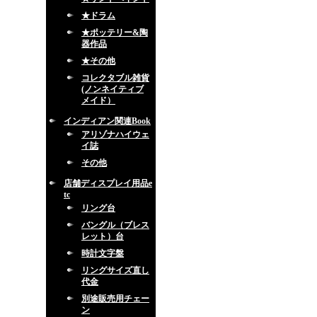
★ドラム
★ポッテリー&陶
器作品
★その他
コレクタブル雑貨
(ノンネイティブ
メイド）
インディアン関連Book
アリゾナハイウェ
イ誌
その他
店舗ディスプレイ用品e
tc
リング台
バングル（ブレス
レット）台
時計文字盤
リングサイズ直し
代金
別途販売用チェー
ン