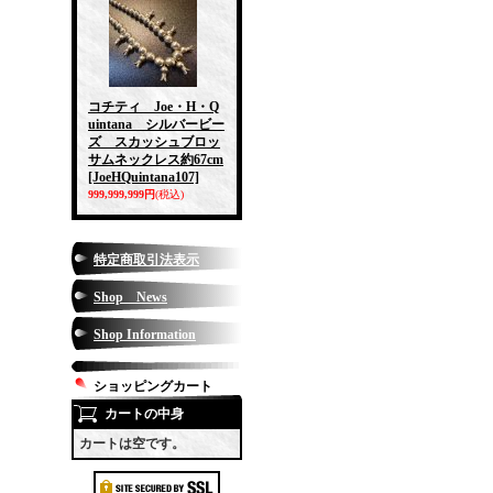
コチティ Joe・H・Q
uintana シルバービー
ズ スカッシュブロッ
サムネックレス約67cm
[JoeHQuintana107]
999,999,999円
(税込)
特定商取引法表示
Shop News
Shop Information
ショッピングカート
カートの中身
カートは空です。