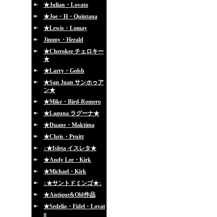
★Julian・Lovato
★Joe・H・Quintana
★Lewis・Lomay
Jimmy・Herald
★Cherokee チェロキー
★
★Larry・Golsh
★San Juan サンホゥア
ン★
★Mike・Bird-Romero
★Laguna ラグーナ★
★Duane・Maktima
★Chris・Pruitt
↓★Isleta イスレタ★
★Andy Lee・Kirk
★Michael・Kirk
↓★サントドミンゴ★↓
★Antique&Old作品
★Sedelio・Fidel・Lovat
o