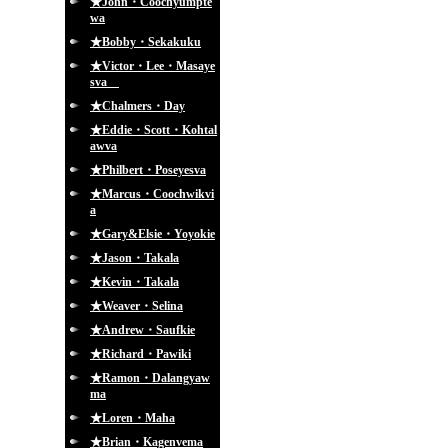
★John・Coochyumpte
wa
★Bobby・Sekakuku
★Victor・Lee・Masaye
sva
★Chalmers・Day
★Eddie・Scott・Kohtal
awva
★Philbert・Poseyesva
★Marcus・Coochwikvi
a
★Gary&Elsie・Yoyokie
★Jason・Takala
★Kevin・Takala
★Weaver・Selina
★Andrew・Saufkie
★Richard・Pawiki
★Ramon・Dalangyaw
ma
★Loren・Maha
★Brian・Kagenvema