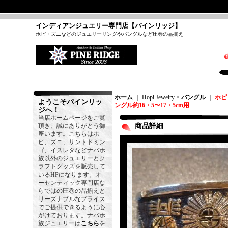
インディアンジュエリー専門店【パインリッジ】
ホピ・ズニなどのジュエリーリングやバングルなど圧巻の品揃え
ホーム
｜ Hopi Jewelry >
バングル
｜
ホピ
ようこそパインリッ
ングル約16・5〜17・5cm用
ジへ！
当店ホームページをご覧
頂き、誠にありがとう御
商品詳細
座います。こちらはホ
ピ、ズニ、サントドミン
ゴ、イスレタなどナバホ
族以外のジュエリーとク
ラフトグッズを販売して
いるHPになります。オ
ーセンティック専門店な
らではの圧巻の品揃えと
リーズナブルなプライス
でご提供できるように心
がけております。ナバホ
族ジュエリーは
こちら
を