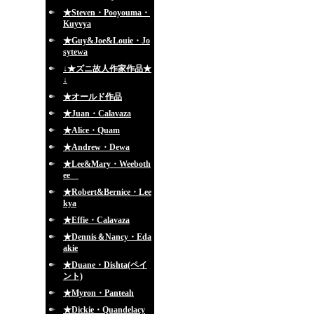
★Steven・Pooyouma・
Kuyvya
★Guy&Joe&Louie・Jo
sytewa
↓★ズニ故人作家作品★
↓
★オールド作品
★Juan・Calavaza
★Alice・Quam
★Andrew・Dewa
★Lee&Mary・Weeboth
ee
★Robert&Bernice・Lee
kya
★Effie・Calavaza
★Dennis＆Nancy・Eda
akie
★Duane・Dishta(ペイ
ント)
★Myron・Panteah
★Dickie・Quandelacy