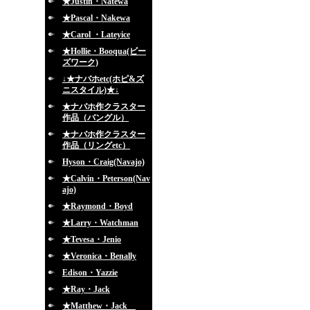
★Justin・Natewa
★Pascal・Nakewa
★Carol ・Lateyice
★Hollie・Booqua(ビー
ズワーク)
↓★ナバホetc(ホピ&ズ
ニスタイル)★↓
★ナバホ作クラスター
作品（バングル）
★ナバホ作クラスター
作品（リングetc）
Hyson・Craig(Navajo)
★Calvin・Peterson(Nav
ajo)
★Raymond・Boyd
★Larry・Watchman
★Tevesa・Jenio
★Veronica・Benally
Edison・Yazzie
★Ray・Jack
★Matthew・Jack