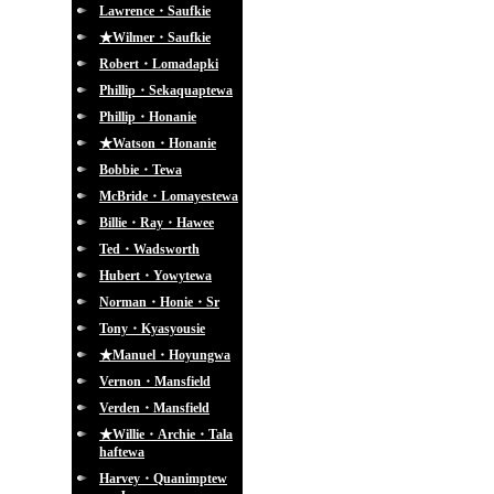
Lawrence・Saufkie
★Wilmer・Saufkie
Robert・Lomadapki
Phillip・Sekaquaptewa
Phillip・Honanie
★Watson・Honanie
Bobbie・Tewa
McBride・Lomayestewa
Billie・Ray・Hawee
Ted・Wadsworth
Hubert・Yowytewa
Norman・Honie・Sr
Tony・Kyasyousie
★Manuel・Hoyungwa
Vernon・Mansfield
Verden・Mansfield
★Willie・Archie・Tala
haftewa
Harvey・Quanimptew