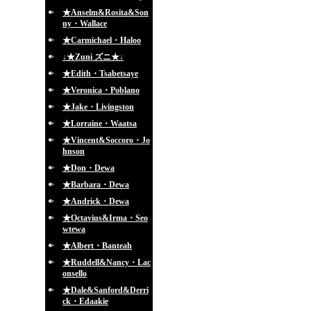
★Anselm&Rosita&Son
ny・Wallace
★Carmichael・Haloo
↓★Zuni ズニ★↓
★Edith・Tsabetsaye
★Veronica・Poblano
★Jake・Livingston
★Lorraine・Waatsa
★Vincent&Soccoro・Jo
hnson
★Don・Dewa
★Barbara・Dewa
★Andrick・Dewa
★Octavius&Irma・Seo
wtewa
★Albert・Banteah
★Ruddell&Nancy・Lac
onsello
★Dale&Sanford&Derri
ck・Edaakie