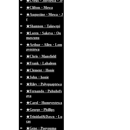
★Cyrus・Josytewa・Jr
★Clifton・Mowa
★Augustine・Mowa・J
r
★Shannon・Talawepi
★Loren・Sakeva・Qu
mawunu
★Arthur・Allen・Lom
ayestewa
★Chris・Mansfield
★Frank・Lahaleon
★Clement・Honie
★John・honie
★Riley・Polyquaptewa
★Fernando・Puhuhefv
aya
★Carol・Humeyestewa
★George・Phillips
★Trinidad&Dawn・Lu
cas
★Gene・Pooyouma