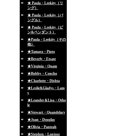
★ Paula・Leekity（リ
ング）
★ Paula・Leekity（バ
ングル）
★ Paula・Leekity（ピ
ン&ペンダント）
★Paula・Leekity（その
他）
★Tamara・Pinto
★Beverly・Etsate
★Virginia・Quam
★Bobby・Concho
★Charlotte・Dishta
★Leslie&Gladys・Lam
y
★Leander＆Lisa・Otho
le
★Stewart・Quandelacy
★Joan・Douglas
★Olivia・Panteah
★Stephen・Lonjose