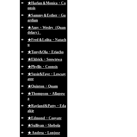
★Harlan＆Monica・Co
onsis
★Sammy＆Esther・Gu
ardian
★Amy・Wesley（Quan
delacy）
★Fred＆Lolita・Natach
u
★Tony&Ola・Eriacho
★Eldrick・Seowtewa
★Phyllis・Coonsis
★Susie&Faye・Lowsay
atee
★Quinton・Quam
★Thompson・Allapow
a
★Rayland&Patty・Eda
akie
★Edmond・Cooyate
★Sullivan・Shebola
★ Andrea・Lonjose