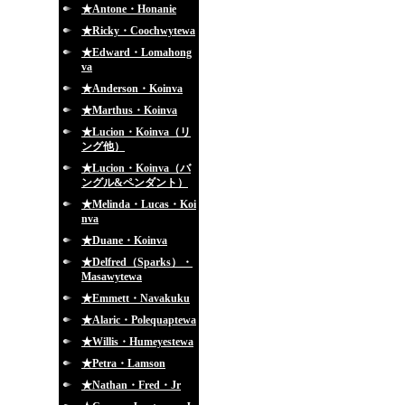
★Antone・Honanie
★Ricky・Coochwytewa
★Edward・Lomahong
va
★Anderson・Koinva
★Marthus・Koinva
★Lucion・Koinva（リ
ング他）
★Lucion・Koinva（バ
ングル&ペンダント）
★Melinda・Lucas・Koi
nva
★Duane・Koinva
★Delfred（Sparks）・
Masawytewa
★Emmett・Navakuku
★Alaric・Polequaptewa
★Willis・Humeyestewa
★Petra・Lamson
★Nathan・Fred・Jr