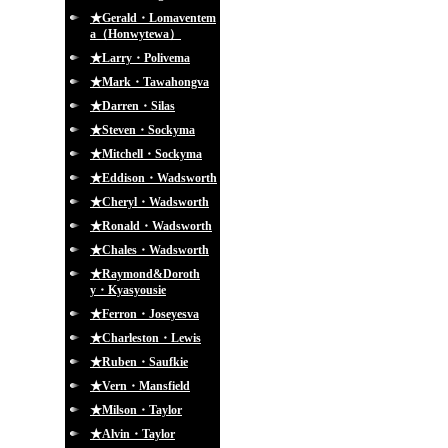
★Gerald・Lomaventem
a（Honwytewa）
★Larry・Polivema
★Mark・Tawahongva
★Darren・Silas
★Steven・Sockyma
★Mitchell・Sockyma
★Eddison・Wadsworth
★Cheryl・Wadsworth
★Ronald・Wadsworth
★Chales・Wadsworth
★Raymond&Doroth
y・Kyasyousie
★Ferron・Joseyesva
★Charleston・Lewis
★Ruben・Saufkie
★Vern・Mansfield
★Milson・Taylor
★Alvin・Taylor