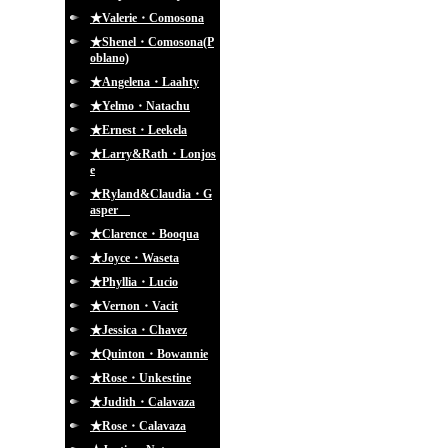
★Valerie・Comosona
★Shenel・Comosona(P
oblano)
★Angelena・Laahty
★Yelmo・Natachu
★Ernest・Leekela
★Larry&Rath・Lonjos
e
★Ryland&Claudia・G
asper
★Clarence・Booqua
★Joyce・Waseta
★Phyllia・Lucio
★Vernon・Vacit
★Jessica・Chavez
★Quinton・Bowannie
★Rose・Unkestine
★Judith・Calavaza
★Rose・Calavaza