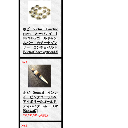
ホピ Victor・Coochw
ytewa オーバレイ 1
8K?14K?ゴールド&シ
ルバー カチーナダン
サー コンチョベルト
[VictorCoochwytewa13]
No.4
ホピ Sonwai インレ
イ ピンクコーラル&
アイボリー&ゴールド
ディバイダーetc TOP
[Sonwai7]
999,999,999円
(税込)
No.5