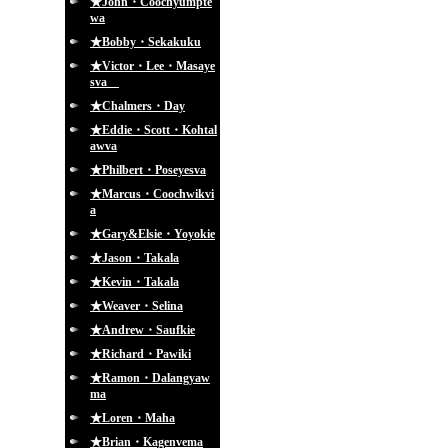
★John・Coochyumpte
wa
★Bobby・Sekakuku
★Victor・Lee・Masaye
sva
★Chalmers・Day
★Eddie・Scott・Kohtal
awva
★Philbert・Poseyesva
★Marcus・Coochwikvi
a
★Gary&Elsie・Yoyokie
★Jason・Takala
★Kevin・Takala
★Weaver・Selina
★Andrew・Saufkie
★Richard・Pawiki
★Ramon・Dalangyaw
ma
★Loren・Maha
★Brian・Kagenvema