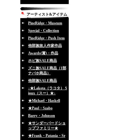
アーティスト&アイテム
別
PineRidge・Museum
Special・Collection
PineRidge・Push Item
他部族故人作家作品
Awards(賞)・作品
ホピ族SALE商品
ズニ族SALE商品（1部
ナバホ商品）
他部族SALE商品
↓★Lakota（ラコタ） S
ioux（スー）★↓
★Michael・Haskell
★Paul・Szabo
Barry・Johnson
★サンダーバードショ
ップファミリー★
★Frank・Patania・Sr