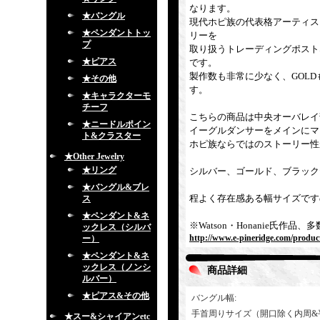
なります。
★バングル
現代ホピ族の代表格アーティス
★ペンダントトッ
リーを
プ
取り扱うトレーディングポスト
★ピアス
です。
製作数も非常に少なく、GOL
★その他
す。
★キャラクターモ
チーフ
こちらの商品は中央オーバレイ
★ニードルポイン
イーグルダンサーをメインにマ
ト&クラスター
ホピ族ならではのストーリー性
★Other Jewelry
★リング
シルバー、ゴールド、ブラック
★バングル&ブレ
程よく存在感ある幅サイズです
ス
★ペンダント&ネ
※Watson・Honanie氏
ックレス（シルバ
http://www.e-pineridge.com/produc
ー）
★ペンダント&ネ
ックレス（ノンシ
商品詳細
ルバー）
★ピアス&その他
バングル幅
:
手首周りサイズ（開口除く内周&
★スー&シャイアンetc