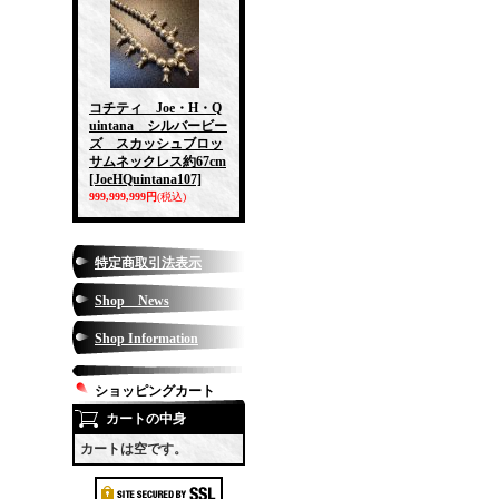
コチティ Joe・H・Q
uintana シルバービー
ズ スカッシュブロッ
サムネックレス約67cm
[JoeHQuintana107]
999,999,999円
(税込)
特定商取引法表示
Shop News
Shop Information
ショッピングカート
カートの中身
カートは空です。