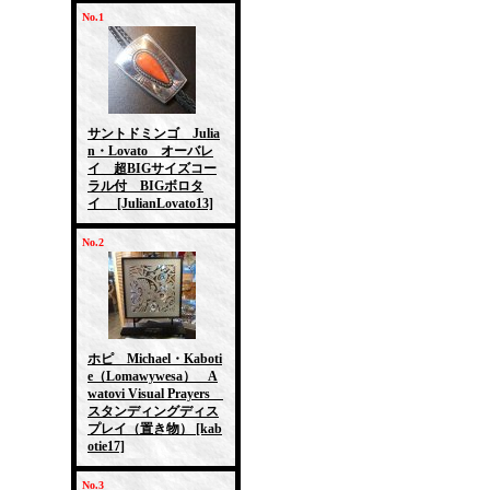
No.1
サントドミンゴ Julia
n・Lovato オーバレ
イ 超BIGサイズコー
ラル付 BIGボロタ
イ
[JulianLovato13]
No.2
ホピ Michael・Kaboti
e（Lomawywesa） A
watovi Visual Prayers
スタンディングディス
プレイ（置き物）
[kab
otie17]
No.3