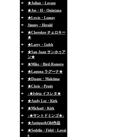
★Julian・Lovato
★Joe・H・Quintana
★Lewis・Lomay
Jimmy・Herald
★Cherokee チェロキー
★
★Larry・Golsh
★San Juan サンホゥア
ン★
★Mike・Bird-Romero
★Laguna ラグーナ★
★Duane・Maktima
★Chris・Pruitt
↓★Isleta イスレタ★
★Andy Lee・Kirk
★Michael・Kirk
↓★サントドミンゴ★↓
★Antique&Old作品
★Sedelio・Fidel・Lovat
o