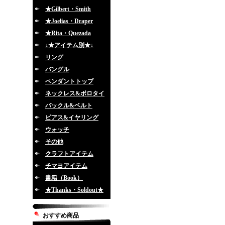
★Gilbert・Smith
★Joelias・Draper
★Rita・Quezada
↓★アイテム別★↓
リング
バングル
ペンダントトップ
ネックレス&ボロタイ
バックル&ベルト
ピアス&イヤリング
ウォッチ
その他
クラフトアイテム
チマヨアイテム
書籍（Book）
★Thanks・Soldout★
おすすめ商品