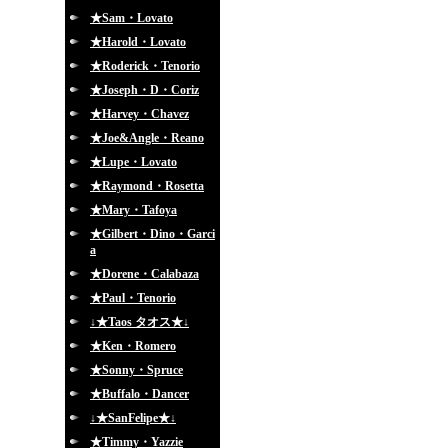
★Sam・Lovato
★Harold・Lovato
★Roderick・Tenorio
★Joseph・D・Coriz
★Harvey・Chavez
★Joe&Angle・Reano
★Lupe・Lovato
★Raymond・Rosetta
★Mary・Tafoya
★Gilbert・Dino・Garci
a
★Dorene・Calabaza
★Paul・Tenorio
↓★Taos タオス★↓
★Ken・Romero
★Sonny・Spruce
★Buffalo・Dancer
↓★SanFelipe★↓
★Timmy・Yazzie