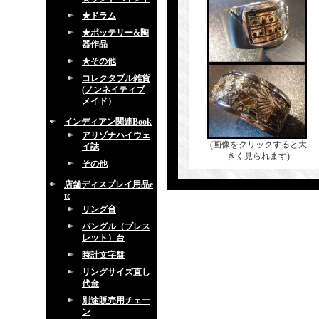
★ドラム
★ポッテリー&陶
器作品
★その他
コレクタブル雑貨
(ノンネイティブ
メイド）
インディアン関連Book
アリゾナハイウェ
(画像をクリックすると大
イ誌
きく見られます)
その他
店舗ディスプレイ用品e
tc
リング台
バングル（ブレス
レット）台
時計文字盤
リングサイズ直し
代金
別途販売用チェー
ン