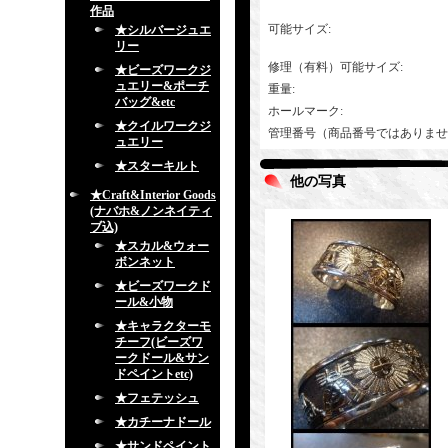
作品
可能サイズ
:
★シルバージュエ
リー
修理（有料）可能サイズ
:
★ビーズワークジ
ュエリー&ポーチ
重量
:
バッグ&etc
ホールマーク
:
★クイルワークジ
管理番号（商品番号ではありませ
ュエリー
★スターキルト
他の写真
★Craft&Interior Goods
(ナバホ&ノンネイティ
ブ込)
★スカル&ウォー
ボンネット
★ビーズワークド
ール&小物
★キャラクターモ
チーフ(ビーズワ
ークドール&サン
ドペイントetc)
★フェテッシュ
★カチーナドール
★サンドペイント