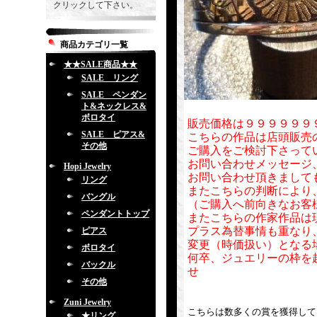
クリックして下さい。
商品カテゴリ一覧
★★SALE商品★★
SALE リング
SALE ペンダン
ト&ネックレス&
ボロタイ
販売価格は９９９９９９
SALE ピアス&
こちらの作品は店頭販売
その他
ご購入をご検討下さって
お問い合わせメッセージ
Hopi Jewelry
お問い合わせ頂きまして
リング
またこちらの判断により
バングル
（ご購入へ前向きなお客
ペンダントトップ
またこちらの作家作品は
プラス為替事情も重なり
ピアス
変更（時価扱い）となる
ボロタイ
何卒、ジュエリーの枠を
バックル
せ
その他
Zuni Jewelry
こちらは数多くの賞を獲得して
★リング