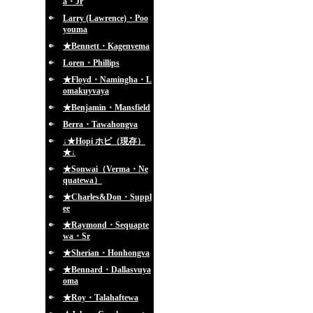
a・Jr
Larry (Lawrence)・Poo
youma
★Bennett・Kagenvema
Loren・Phillips
★Floyd・Namingha・L
omakuyvaya
★Benjamin・Mansfield
Berra・Tawahongva
↓★Hopi ホピ（現存）
★↓
★Sonwai（Verma・Ne
quatewa）
★Charles&Don・Suppl
ee
★Raymond・Sequapte
wa・Sr
★Sherian・Honhongva
★Bennard・Dallasvuya
oma
★Roy・Talahaftewa