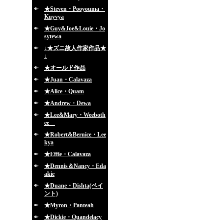
★Steven・Pooyouma・
Kuyvya
★Guy&Joe&Louie・Jo
sytewa
↓★ズニ故人作家作品★
↓
★オールド作品
★Juan・Calavaza
★Alice・Quam
★Andrew・Dewa
★Lee&Mary・Weeboth
ee
★Robert&Bernice・Lee
kya
★Effie・Calavaza
★Dennis＆Nancy・Eda
akie
★Duane・Dishta(ペイ
ント)
★Myron・Panteah
★Dickie・Quandelacy