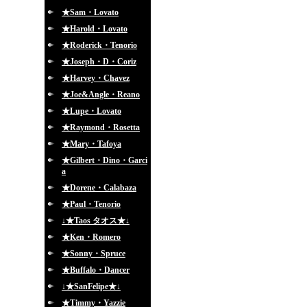
★Sam・Lovato
★Harold・Lovato
★Roderick・Tenorio
★Joseph・D・Coriz
★Harvey・Chavez
★Joe&Angle・Reano
★Lupe・Lovato
★Raymond・Rosetta
★Mary・Tafoya
★Gilbert・Dino・Garci
a
★Dorene・Calabaza
★Paul・Tenorio
↓★Taos タオス★↓
★Ken・Romero
★Sonny・Spruce
★Buffalo・Dancer
↓★SanFelipe★↓
★Timmy・Yazzie