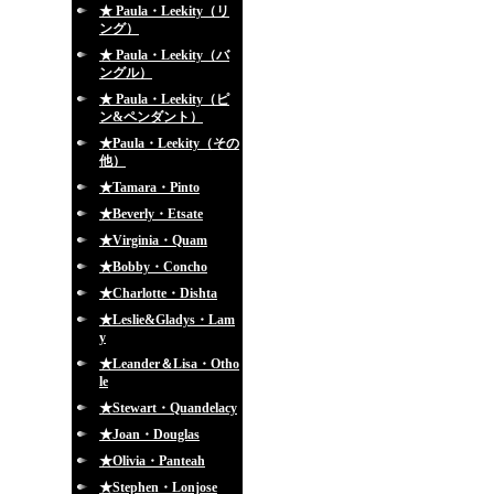
★ Paula・Leekity（リ
ング）
★ Paula・Leekity（バ
ングル）
★ Paula・Leekity（ピ
ン&ペンダント）
★Paula・Leekity（その
他）
★Tamara・Pinto
★Beverly・Etsate
★Virginia・Quam
★Bobby・Concho
★Charlotte・Dishta
★Leslie&Gladys・Lam
y
★Leander＆Lisa・Otho
le
★Stewart・Quandelacy
★Joan・Douglas
★Olivia・Panteah
★Stephen・Lonjose