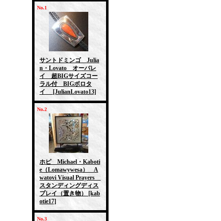
No.1
サントドミンゴ Julia
n・Lovato オーバレ
イ 超BIGサイズコー
ラル付 BIGボロタ
イ
[JulianLovato13]
No.2
ホピ Michael・Kaboti
e（Lomawywesa） A
watovi Visual Prayers
スタンディングディス
プレイ（置き物）
[kab
otie17]
No.3