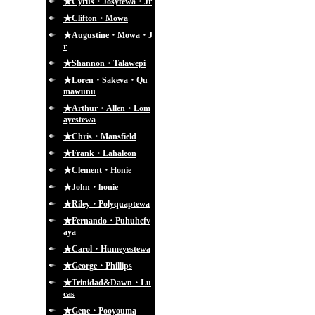
★Cyrus・Josytewa・Jr
★Clifton・Mowa
★Augustine・Mowa・J
r
★Shannon・Talawepi
★Loren・Sakeva・Qu
mawunu
★Arthur・Allen・Lom
ayestewa
★Chris・Mansfield
★Frank・Lahaleon
★Clement・Honie
★John・honie
★Riley・Polyquaptewa
★Fernando・Puhuhefv
aya
★Carol・Humeyestewa
★George・Phillips
★Trinidad&Dawn・Lu
cas
★Gene・Pooyouma