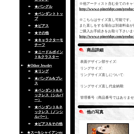
※他アーティスト含む全てのキャ
★バングル
http://www.e-pineridge.com/product
★ペンダントトッ
プ
※こちらはサイズ直し可能です。
また直しをする場合は別途料金が
★ピアス
ご購入お手続きをお取り下さいま
★その他
http://www.e-pineridge.com/produc
★キャラクターモ
チーフ
商品詳細
★ニードルポイン
ト&クラスター
表面デザイン部サイズ
:
★Other Jewelry
リングサイズ
:
★リング
リングサイズ直しについて
:
★バングル&ブレ
ス
リングサイズ直し代金納期
:
★ペンダント&ネ
ックレス（シルバ
管理番号（商品番号ではありませ
ー）
★ペンダント&ネ
ックレス（ノンシ
他の写真
ルバー）
★ピアス&その他
★スー&シャイアンetc