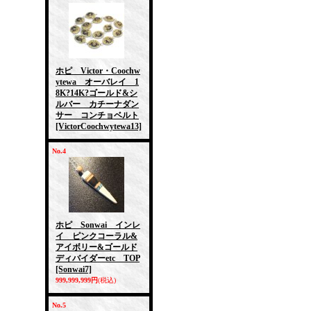
ホピ Victor・Coochw
ytewa オーバレイ 1
8K?14K?ゴールド&シ
ルバー カチーナダン
サー コンチョベルト
[VictorCoochwytewa13]
No.4
ホピ Sonwai インレ
イ ピンクコーラル&
アイボリー&ゴールド
ディバイダーetc TOP
[Sonwai7]
999,999,999円
(税込)
No.5