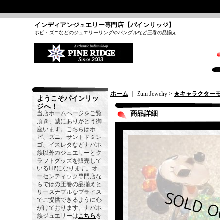
インディアンジュエリー専門店【パインリッジ】
ホピ・ズニなどのジュエリーリングやバングルなど圧巻の品揃え
ホーム
｜ Zuni Jewelry >
★キャラクター
ようこそパインリッ
ジへ！
当店ホームページをご覧
商品詳細
頂き、誠にありがとう御
座います。こちらはホ
ピ、ズニ、サントドミン
ゴ、イスレタなどナバホ
族以外のジュエリーとク
ラフトグッズを販売して
いるHPになります。オ
ーセンティック専門店な
らではの圧巻の品揃えと
リーズナブルなプライス
でご提供できるように心
がけております。ナバホ
族ジュエリーは
こちら
を