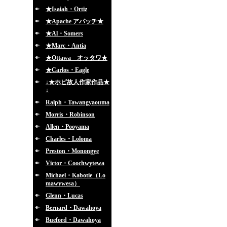
★Isaiah・Ortiz
★Apache アパッチ★
★Al・Somers
★Marc・Antia
★Ottawa オッタワ★
★Carlos・Eagle
↓★ホピ故人作家作品★
↓
Ralph・Tawangyaouma
Morris・Robinson
Allen・Pooyama
Charles・Loloma
Preston・Monongye
Victor・Coochwytewa
Michael・Kabotie（Lo
mawywesa）
Glenn・Lucas
Bernard・Dawahoya
Bueford・Dawahoya