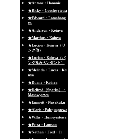
★Antone・Honanie
★Ricky・Coochwytewa
★Edward・Lomahong
va
★Anderson・Koinva
★Marthus・Koinva
★Lucion・Koinva（リ
ング他）
★Lucion・Koinva（バ
ングル&ペンダント）
★Melinda・Lucas・Koi
nva
★Duane・Koinva
★Delfred（Sparks）・
Masawytewa
★Emmett・Navakuku
★Alaric・Polequaptewa
★Willis・Humeyestewa
★Petra・Lamson
★Nathan・Fred・Jr