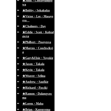
★John・Coochyumpte
wa
★Bobby・Sekakuku
★Victor・Lee・Masaye
sva
★Chalmers・Day
★Eddie・Scott・Kohtal
awva
★Philbert・Poseyesva
★Marcus・Coochwikvi
a
★Gary&Elsie・Yoyokie
★Jason・Takala
★Kevin・Takala
★Weaver・Selina
★Andrew・Saufkie
★Richard・Pawiki
★Ramon・Dalangyaw
ma
★Loren・Maha
★Brian・Kagenvema