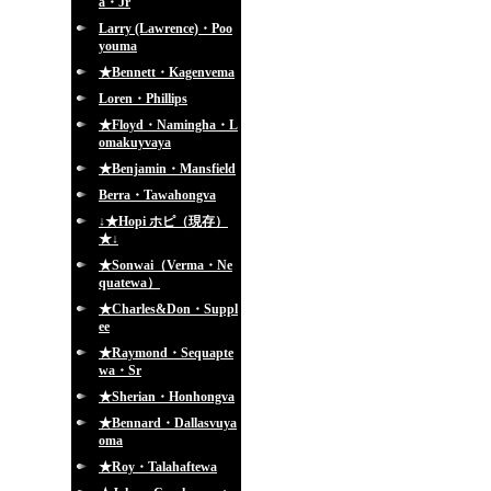
a・Jr
Larry (Lawrence)・Poo
youma
★Bennett・Kagenvema
Loren・Phillips
★Floyd・Namingha・L
omakuyvaya
★Benjamin・Mansfield
Berra・Tawahongva
↓★Hopi ホピ（現存）
★↓
★Sonwai（Verma・Ne
quatewa）
★Charles&Don・Suppl
ee
★Raymond・Sequapte
wa・Sr
★Sherian・Honhongva
★Bennard・Dallasvuya
oma
★Roy・Talahaftewa