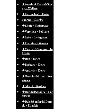
★Anselm&Rosita&Son
ny・Wallace
★Carmichael・Haloo
↓★Zuni ズニ★↓
★Edith・Tsabetsaye
★Veronica・Poblano
★Jake・Livingston
★Lorraine・Waatsa
★Vincent&Soccoro・Jo
hnson
★Don・Dewa
★Barbara・Dewa
★Andrick・Dewa
★Octavius&Irma・Seo
wtewa
★Albert・Banteah
★Ruddell&Nancy・Lac
onsello
★Dale&Sanford&Derri
ck・Edaakie