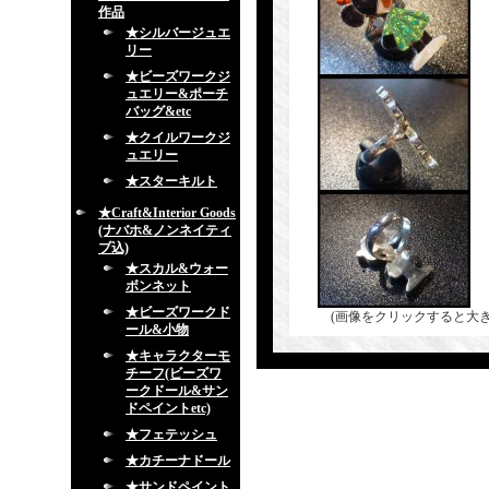
作品
★シルバージュエ
リー
★ビーズワークジ
ュエリー&ポーチ
バッグ&etc
★クイルワークジ
ュエリー
★スターキルト
★Craft&Interior Goods
(ナバホ&ノンネイティ
ブ込)
★スカル&ウォー
ボンネット
★ビーズワークド
(画像をクリックすると大
ール&小物
★キャラクターモ
チーフ(ビーズワ
ークドール&サン
ドペイントetc)
★フェテッシュ
★カチーナドール
★サンドペイント