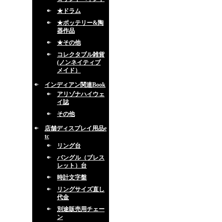
★ドラム
★ポッテリー&陶
器作品
★その他
コレクタブル雑貨
(ノンネイティブ
メイド）
インディアン関連Book
アリゾナハイウェ
イ誌
その他
店舗ディスプレイ用品e
tc
リング台
バングル（ブレス
レット）台
時計文字盤
リングサイズ直し
代金
別途販売用チェー
ン