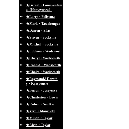
★Gerald・Lomaventem
a（Honwytewa）
★Larry・Polivema
★Mark・Tawahongva
★Darren・Silas
★Steven・Sockyma
★Mitchell・Sockyma
★Eddison・Wadsworth
★Cheryl・Wadsworth
★Ronald・Wadsworth
★Chales・Wadsworth
★Raymond&Doroth
y・Kyasyousie
★Ferron・Joseyesva
★Charleston・Lewis
★Ruben・Saufkie
★Vern・Mansfield
★Milson・Taylor
★Alvin・Taylor