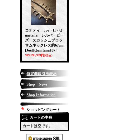
コチティ Joe・H・Q
uintana シルバービー
ズ スカッシュブロッ
サムネックレス約67cm
[JoeHQuintana107]
999,999,999円
(税込)
特定商取引法表示
Shop News
Shop Information
ショッピングカート
カートの中身
カートは空です。