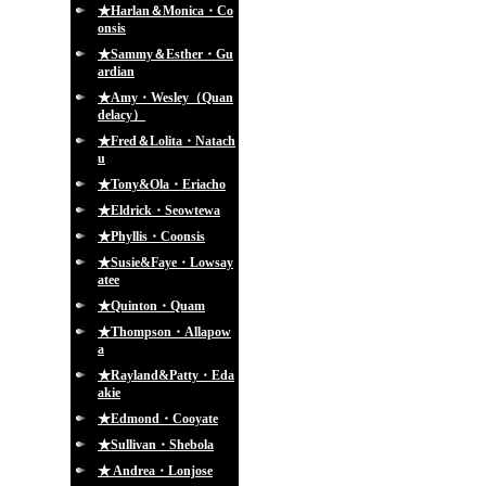
★Harlan＆Monica・Co
onsis
★Sammy＆Esther・Gu
ardian
★Amy・Wesley（Quan
delacy）
★Fred＆Lolita・Natach
u
★Tony&Ola・Eriacho
★Eldrick・Seowtewa
★Phyllis・Coonsis
★Susie&Faye・Lowsay
atee
★Quinton・Quam
★Thompson・Allapow
a
★Rayland&Patty・Eda
akie
★Edmond・Cooyate
★Sullivan・Shebola
★ Andrea・Lonjose