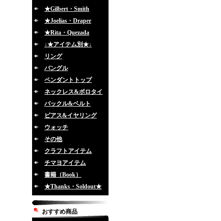
★Gilbert・Smith
★Joelias・Draper
★Rita・Quezada
↓★アイテム別★↓
リング
バングル
ペンダントトップ
ネックレス&ボロタイ
バックル&ベルト
ピアス&イヤリング
ウォッチ
その他
クラフトアイテム
チマヨアイテム
書籍（Book）
★Thanks・Soldout★
おすすめ商品