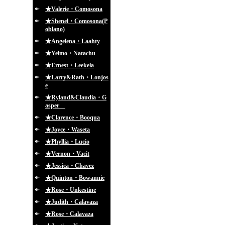
★Valerie・Comosona
★Shenel・Comosona(P
oblano)
★Angelena・Laahty
★Yelmo・Natachu
★Ernest・Leekela
★Larry&Rath・Lonjos
e
★Ryland&Claudia・G
asper
★Clarence・Booqua
★Joyce・Waseta
★Phyllia・Lucio
★Vernon・Vacit
★Jessica・Chavez
★Quinton・Bowannie
★Rose・Unkestine
★Judith・Calavaza
★Rose・Calavaza