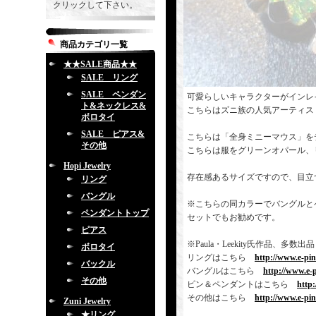
クリックして下さい。
商品カテゴリ一覧
★★SALE商品★★
SALE リング
SALE ペンダン
可愛らしいキャラクターがインレ
ト&ネックレス&
こちらはズニ族の人気アーティス
ボロタイ
SALE ピアス&
こちらは「全身ミニーマウス」を
その他
こちらは服をグリーンオパール、
Hopi Jewelry
存在感あるサイズですので、目立
リング
バングル
※こちらの同カラーでバングルと
ペンダントトップ
セットでもお勧めです。
ピアス
※Paula・Leekity氏作品
ボロタイ
リングはこちら
http://www.e-pi
バックル
バングルはこちら
http://www.e-
その他
ピン＆ペンダントはこちら
http
その他はこちら
http://www.e-pi
Zuni Jewelry
★リング