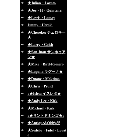
★Julian・Lovato
★Joe・H・Quintana
★Lewis・Lomay
Jimmy・Herald
★Cherokee チェロキー
★
★Larry・Golsh
★San Juan サンホゥア
ン★
★Mike・Bird-Romero
★Laguna ラグーナ★
★Duane・Maktima
★Chris・Pruitt
↓★Isleta イスレタ★
★Andy Lee・Kirk
★Michael・Kirk
↓★サントドミンゴ★↓
★Antique&Old作品
★Sedelio・Fidel・Lovat
o