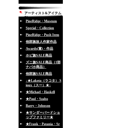
アーティスト&アイテム
別
PineRidge・Museum
Special・Collection
PineRidge・Push Item
他部族故人作家作品
Awards(賞)・作品
ホピ族SALE商品
ズニ族SALE商品（1部
ナバホ商品）
他部族SALE商品
↓★Lakota（ラコタ） S
ioux（スー）★↓
★Michael・Haskell
★Paul・Szabo
Barry・Johnson
★サンダーバードショ
ップファミリー★
★Frank・Patania・Sr