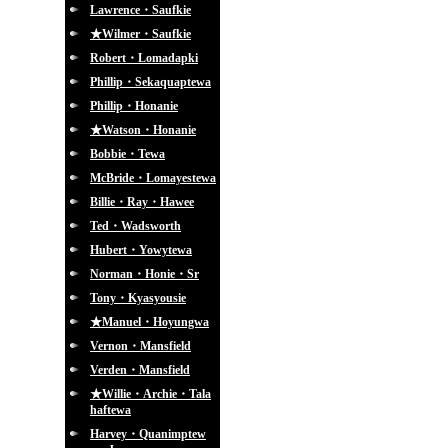
Lawrence・Saufkie
★Wilmer・Saufkie
Robert・Lomadapki
Phillip・Sekaquaptewa
Phillip・Honanie
★Watson・Honanie
Bobbie・Tewa
McBride・Lomayestewa
Billie・Ray・Hawee
Ted・Wadsworth
Hubert・Yowytewa
Norman・Honie・Sr
Tony・Kyasyousie
★Manuel・Hoyungwa
Vernon・Mansfield
Verden・Mansfield
★Willie・Archie・Tala
haftewa
Harvey・Quanimptew