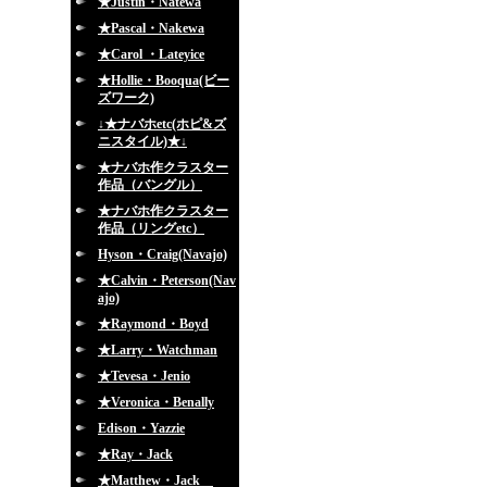
★Justin・Natewa
★Pascal・Nakewa
★Carol ・Lateyice
★Hollie・Booqua(ビー
ズワーク)
↓★ナバホetc(ホピ&ズ
ニスタイル)★↓
★ナバホ作クラスター
作品（バングル）
★ナバホ作クラスター
作品（リングetc）
Hyson・Craig(Navajo)
★Calvin・Peterson(Nav
ajo)
★Raymond・Boyd
★Larry・Watchman
★Tevesa・Jenio
★Veronica・Benally
Edison・Yazzie
★Ray・Jack
★Matthew・Jack