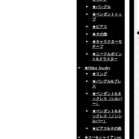
★バングル
★ペンダントトッ
プ
★ピアス
★その他
★キャラクターモ
チーフ
★ニードルポイン
ト&クラスター
★Other Jewelry
★リング
★バングル&ブレ
ス
★ペンダント&ネ
ックレス（シルバ
ー）
★ペンダント&ネ
ックレス（ノンシ
ルバー）
★ピアス&その他
★スー&シャイアンetc