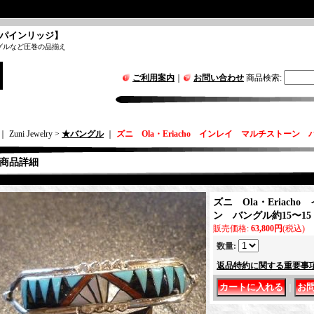
パインリッジ】
グルなど圧巻の品揃え
ご利用案内
｜
お問い合わせ
商品検索
:
｜ Zuni Jewelry >
★バングル
｜
ズニ Ola・Eriacho インレイ マルチストーン バ
商品詳細
ズニ Ola・Eriac
ン バングル約15〜15
販売価格
:
63,800円
(税込)
数量
:
返品特約に関する重要事
｜