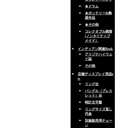
★ドラム
★ポッテリー&陶
器作品
★その他
コレクタブル雑貨
(ノンネイティブ
メイド）
インディアン関連Book
アリゾナハイウェ
イ誌
その他
店舗ディスプレイ用品e
tc
リング台
バングル（ブレス
レット）台
時計文字盤
リングサイズ直し
代金
別途販売用チェー
ン