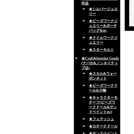
作品
★シルバージュエ
リー
★ビーズワークジ
ュエリー&ポーチ
バッグ&etc
★クイルワークジ
ュエリー
★スターキルト
★Craft&Interior Goods
(ナバホ&ノンネイティ
ブ込)
★スカル&ウォー
ボンネット
★ビーズワークド
ール&小物
★キャラクターモ
チーフ(ビーズワ
ークドール&サン
ドペイントetc)
★フェテッシュ
★カチーナドール
★サンドペイント