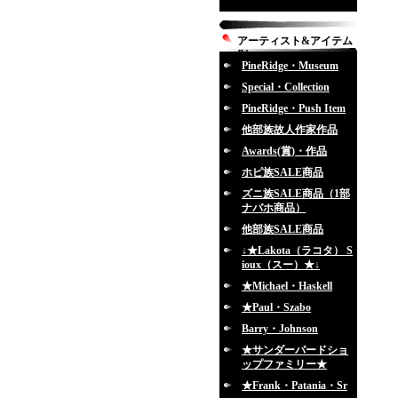
アーティスト&アイテム
別
PineRidge・Museum
Special・Collection
PineRidge・Push Item
他部族故人作家作品
Awards(賞)・作品
ホピ族SALE商品
ズニ族SALE商品（1部
ナバホ商品）
他部族SALE商品
↓★Lakota（ラコタ） S
ioux（スー）★↓
★Michael・Haskell
★Paul・Szabo
Barry・Johnson
★サンダーバードショ
ップファミリー★
★Frank・Patania・Sr