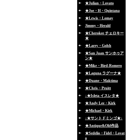
★Julian・Lovato
★Joe・H・Quintana
★Lewis・Lomay
Jimmy・Herald
★Cherokee チェロキー
★
★Larry・Golsh
★San Juan サンホゥア
ン★
★Mike・Bird-Romero
★Laguna ラグーナ★
★Duane・Maktima
★Chris・Pruitt
↓★Isleta イスレタ★
★Andy Lee・Kirk
★Michael・Kirk
↓★サントドミンゴ★↓
★Antique&Old作品
★Sedelio・Fidel・Lovat
o