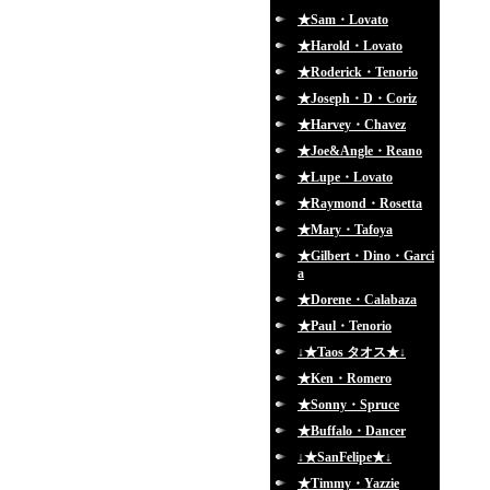
★Sam・Lovato
★Harold・Lovato
★Roderick・Tenorio
★Joseph・D・Coriz
★Harvey・Chavez
★Joe&Angle・Reano
★Lupe・Lovato
★Raymond・Rosetta
★Mary・Tafoya
★Gilbert・Dino・Garci
a
★Dorene・Calabaza
★Paul・Tenorio
↓★Taos タオス★↓
★Ken・Romero
★Sonny・Spruce
★Buffalo・Dancer
↓★SanFelipe★↓
★Timmy・Yazzie