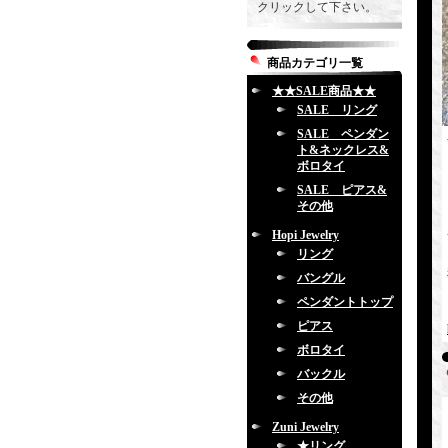
クリックして下さい。
商品カテゴリ一覧
★★SALE商品★★
SALE リング
SALE ペンダン
ト&ネックレス&
ボロタイ
SALE ピアス&
その他
Hopi Jewelry
リング
バングル
ペンダントトップ
ピアス
ボロタイ
バックル
その他
Zuni Jewelry
★リング