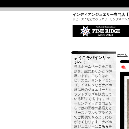
インディアンジュエリー専門店【
ホピ・ズニなどのジュエリーリングやバン
ホーム
ようこそパインリッ
ジへ！
当店ホームページをご覧
頂き、誠にありがとう御
座います。こちらはホ
ピ、ズニ、サントドミン
ゴ、イスレタなどナバホ
族以外のジュエリーとク
ラフトグッズを販売して
いるHPになります。オ
ーセンティック専門店な
らではの圧巻の品揃えと
リーズナブルなプライス
でご提供できるように心
がけております。ナバホ
族ジュエリーは
こちら
を