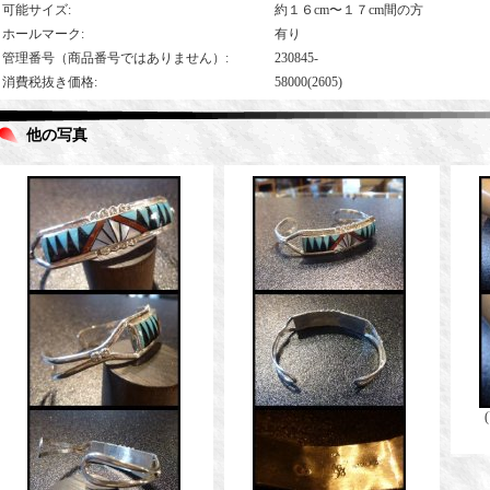
可能サイズ
:
約１６cm〜１７cm間の方
ホールマーク
:
有り
管理番号（商品番号ではありません）
:
230845-
消費税抜き価格
:
58000(2605)
他の写真