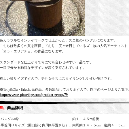
色カラフルなインレイワークで仕上がった、ズニ族のバングルになります。
こちらは数多くの賞を獲得しており、度々来日しているズニ族の人気アーティスト
「オラ・エリアチョ」の作品になります。
スタンダードな仕上がりで何にでも合わせやすい一品です。
一目で分かる独特なデザインが高く支持されています。
程よい幅サイズですので、男性女性共にスタイリングしやすい作品です。
※Tony&Ola・Eriacho氏作品、多数出品しておりますので、以下のページよりご覧
http://www.e-pineridge.com/product-group/79
商品詳細
バングル幅
:
約１・４５m前後
手首周りサイズ（開口除く内周&平置き状）:
:
内周約１４・５cm 縦約４・５cm 