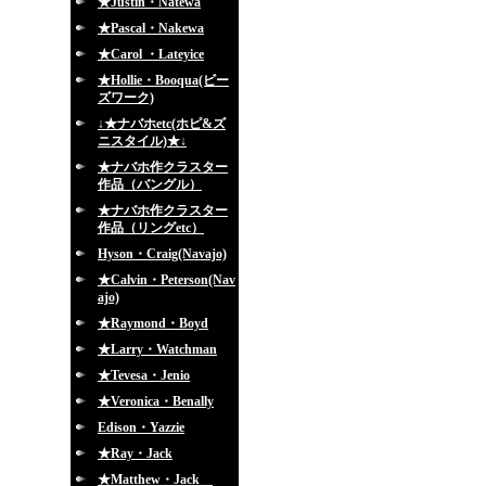
★Justin・Natewa
★Pascal・Nakewa
★Carol ・Lateyice
★Hollie・Booqua(ビー
ズワーク)
↓★ナバホetc(ホピ&ズ
ニスタイル)★↓
★ナバホ作クラスター
作品（バングル）
★ナバホ作クラスター
作品（リングetc）
Hyson・Craig(Navajo)
★Calvin・Peterson(Nav
ajo)
★Raymond・Boyd
★Larry・Watchman
★Tevesa・Jenio
★Veronica・Benally
Edison・Yazzie
★Ray・Jack
★Matthew・Jack