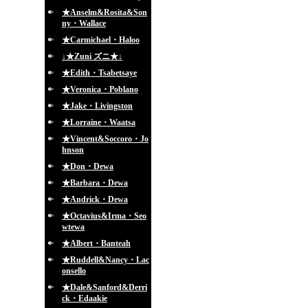
★Anselm&Rosita&Son
ny・Wallace
★Carmichael・Haloo
↓★Zuni ズニ★↓
★Edith・Tsabetsaye
★Veronica・Poblano
★Jake・Livingston
★Lorraine・Waatsa
★Vincent&Soccoro・Jo
hnson
★Don・Dewa
★Barbara・Dewa
★Andrick・Dewa
★Octavius&Irma・Seo
wtewa
★Albert・Banteah
★Ruddell&Nancy・Lac
onsello
★Dale&Sanford&Derri
ck・Edaakie