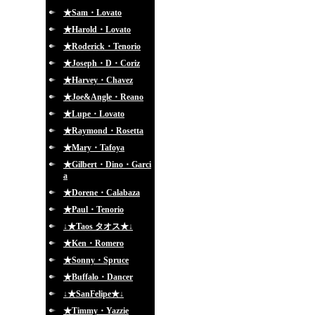
★Sam・Lovato
★Harold・Lovato
★Roderick・Tenorio
★Joseph・D・Coriz
★Harvey・Chavez
★Joe&Angle・Reano
★Lupe・Lovato
★Raymond・Rosetta
★Mary・Tafoya
★Gilbert・Dino・Garci
a
★Dorene・Calabaza
★Paul・Tenorio
↓★Taos タオス★↓
★Ken・Romero
★Sonny・Spruce
★Buffalo・Dancer
↓★SanFelipe★↓
★Timmy・Yazzie