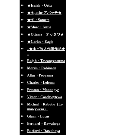
★Isaiah・Ortiz
★Apache アパッチ★
★Al・Somers
★Marc・Antia
★Ottawa オッタワ★
★Carlos・Eagle
↓★ホピ故人作家作品★
↓
Ralph・Tawangyaouma
Morris・Robinson
Allen・Pooyama
Charles・Loloma
Preston・Monongye
Victor・Coochwytewa
Michael・Kabotie（Lo
mawywesa）
Glenn・Lucas
Bernard・Dawahoya
Bueford・Dawahoya