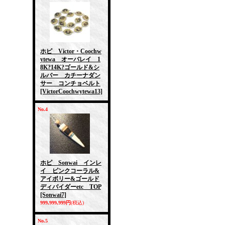
ホピ Victor・Coochw
ytewa オーバレイ 1
8K?14K?ゴールド&シ
ルバー カチーナダン
サー コンチョベルト
[VictorCoochwytewa13]
No.4
ホピ Sonwai インレ
イ ピンクコーラル&
アイボリー&ゴールド
ディバイダーetc TOP
[Sonwai7]
999,999,999円
(税込)
No.5