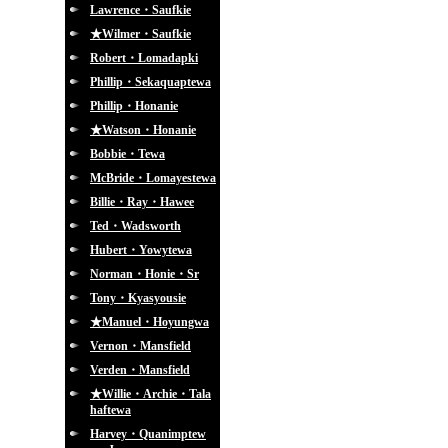
Lawrence・Saufkie
★Wilmer・Saufkie
Robert・Lomadapki
Phillip・Sekaquaptewa
Phillip・Honanie
★Watson・Honanie
Bobbie・Tewa
McBride・Lomayestewa
Billie・Ray・Hawee
Ted・Wadsworth
Hubert・Yowytewa
Norman・Honie・Sr
Tony・Kyasyousie
★Manuel・Hoyungwa
Vernon・Mansfield
Verden・Mansfield
★Willie・Archie・Tala
haftewa
Harvey・Quanimptew