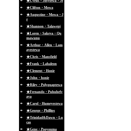
★Cyrus・Josytewa・Jr
★Clifton・Mowa
★Augustine・Mowa・J
r
★Shannon・Talawepi
★Loren・Sakeva・Qu
mawunu
★Arthur・Allen・Lom
ayestewa
★Chris・Mansfield
★Frank・Lahaleon
★Clement・Honie
★John・honie
★Riley・Polyquaptewa
★Fernando・Puhuhefv
aya
★Carol・Humeyestewa
★George・Phillips
★Trinidad&Dawn・Lu
cas
★Gene・Pooyouma