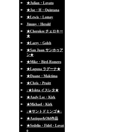
★Julian・Lovato
★Joe・H・Quintana
★Lewis・Lomay
Jimmy・Herald
★Cherokee チェロキー
★
★Larry・Golsh
★San Juan サンホゥア
ン★
★Mike・Bird-Romero
★Laguna ラグーナ★
★Duane・Maktima
★Chris・Pruitt
↓★Isleta イスレタ★
★Andy Lee・Kirk
★Michael・Kirk
↓★サントドミンゴ★↓
★Antique&Old作品
★Sedelio・Fidel・Lovat
o