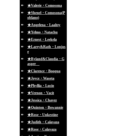
★Valerie・Comosona
★Shenel・Comosona(P
oblano)
★Angelena・Laahty
★Yelmo・Natachu
★Ernest・Leekela
★Larry&Rath・Lonjos
e
★Ryland&Claudia・G
asper
★Clarence・Booqua
★Joyce・Waseta
★Phyllia・Lucio
★Vernon・Vacit
★Jessica・Chavez
★Quinton・Bowannie
★Rose・Unkestine
★Judith・Calavaza
★Rose・Calavaza