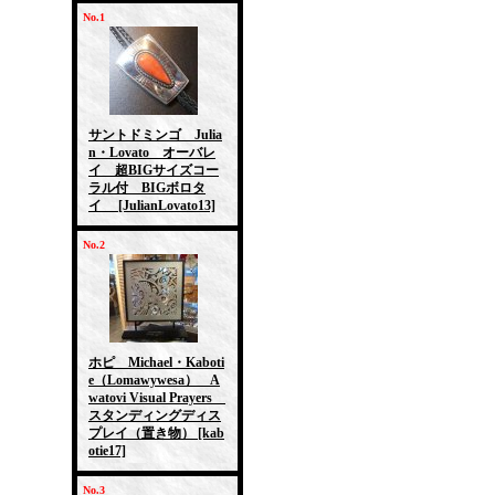
No.1
サントドミンゴ Julia
n・Lovato オーバレ
イ 超BIGサイズコー
ラル付 BIGボロタ
イ
[JulianLovato13]
No.2
ホピ Michael・Kaboti
e（Lomawywesa） A
watovi Visual Prayers
スタンディングディス
プレイ（置き物）
[kab
otie17]
No.3