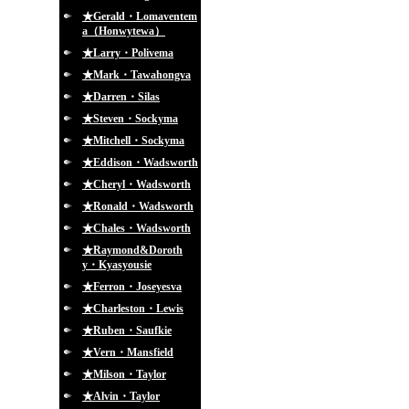
★Gerald・Lomaventem
a（Honwytewa）
★Larry・Polivema
★Mark・Tawahongva
★Darren・Silas
★Steven・Sockyma
★Mitchell・Sockyma
★Eddison・Wadsworth
★Cheryl・Wadsworth
★Ronald・Wadsworth
★Chales・Wadsworth
★Raymond&Doroth
y・Kyasyousie
★Ferron・Joseyesva
★Charleston・Lewis
★Ruben・Saufkie
★Vern・Mansfield
★Milson・Taylor
★Alvin・Taylor