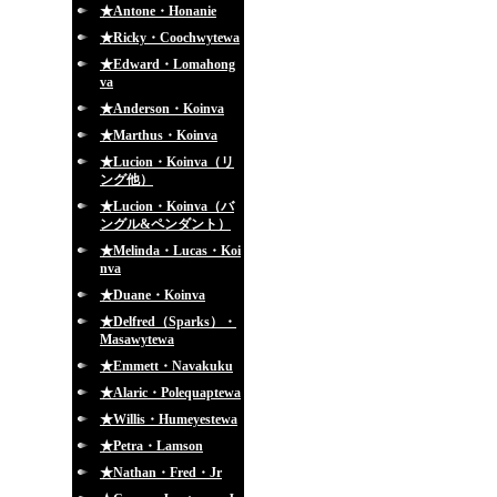
★Antone・Honanie
★Ricky・Coochwytewa
★Edward・Lomahong
va
★Anderson・Koinva
★Marthus・Koinva
★Lucion・Koinva（リ
ング他）
★Lucion・Koinva（バ
ングル&ペンダント）
★Melinda・Lucas・Koi
nva
★Duane・Koinva
★Delfred（Sparks）・
Masawytewa
★Emmett・Navakuku
★Alaric・Polequaptewa
★Willis・Humeyestewa
★Petra・Lamson
★Nathan・Fred・Jr