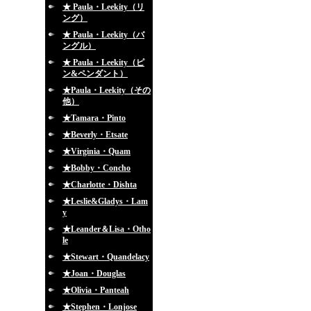
★ Paula・Leekity（リ
ング）
★ Paula・Leekity（バ
ングル）
★ Paula・Leekity（ピ
ン&ペンダント）
★Paula・Leekity（その
他）
★Tamara・Pinto
★Beverly・Etsate
★Virginia・Quam
★Bobby・Concho
★Charlotte・Dishta
★Leslie&Gladys・Lam
y
★Leander＆Lisa・Otho
le
★Stewart・Quandelacy
★Joan・Douglas
★Olivia・Panteah
★Stephen・Lonjose