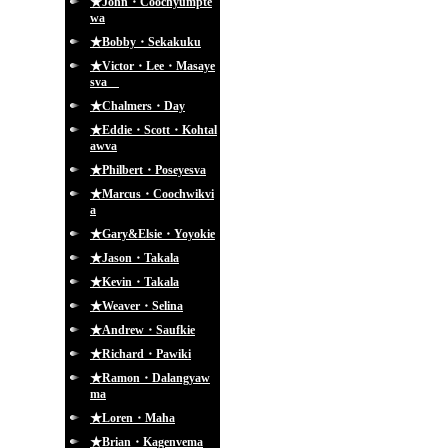
★John・Coochyumpte
wa
★Bobby・Sekakuku
★Victor・Lee・Masaye
sva
★Chalmers・Day
★Eddie・Scott・Kohtal
awva
★Philbert・Poseyesva
★Marcus・Coochwikvi
a
★Gary&Elsie・Yoyokie
★Jason・Takala
★Kevin・Takala
★Weaver・Selina
★Andrew・Saufkie
★Richard・Pawiki
★Ramon・Dalangyaw
ma
★Loren・Maha
★Brian・Kagenvema