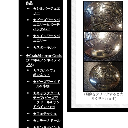
作品
★シルバージュエ
リー
★ビーズワークジ
ュエリー&ポーチ
バッグ&etc
★クイルワークジ
ュエリー
★スターキルト
★Craft&Interior Goods
(ナバホ&ノンネイティ
ブ込)
★スカル&ウォー
ボンネット
★ビーズワークド
ール&小物
★キャラクターモ
(画像をクリックすると大
チーフ(ビーズワ
きく見られます)
ークドール&サン
ドペイントetc)
★フェテッシュ
★カチーナドール
★サンドペイント