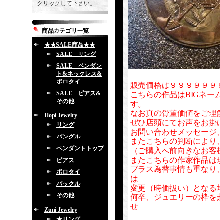
クリックして下さい。
商品カテゴリ一覧
★★SALE商品★★
SALE リング
SALE ペンダン
ト&ネックレス&
ボロタイ
販売価格は９９９９９９
SALE ピアス&
こちらの作品はBIGネー
その他
す。
なお真の骨董価値をご理
Hopi Jewelry
ぜひ店頭にてお声をお掛
リング
お問い合わせメッセージ
バングル
またこちらの判断により
ペンダントトップ
（ご購入へ前向きなお客
またこちらの作家作品は
ピアス
プラス為替事情も重なり
ボロタイ
は
バックル
変更（時価扱い）となる
その他
何卒、ジュエリーの枠を
せ
Zuni Jewelry
★リング