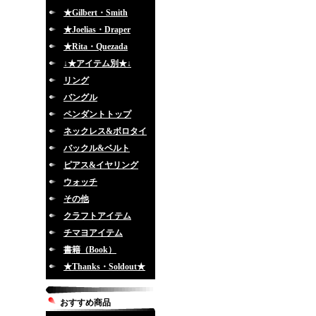
★Gilbert・Smith
★Joelias・Draper
★Rita・Quezada
↓★アイテム別★↓
リング
バングル
ペンダントトップ
ネックレス&ボロタイ
バックル&ベルト
ピアス&イヤリング
ウォッチ
その他
クラフトアイテム
チマヨアイテム
書籍（Book）
★Thanks・Soldout★
おすすめ商品