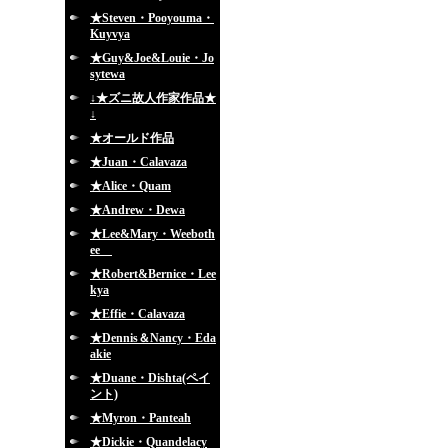
★Steven・Pooyouma・
Kuyvya
★Guy&Joe&Louie・Jo
sytewa
↓★ズニ故人作家作品★
↓
★オールド作品
★Juan・Calavaza
★Alice・Quam
★Andrew・Dewa
★Lee&Mary・Weeboth
ee
★Robert&Bernice・Lee
kya
★Effie・Calavaza
★Dennis＆Nancy・Eda
akie
★Duane・Dishta(ペイ
ント)
★Myron・Panteah
★Dickie・Quandelacy