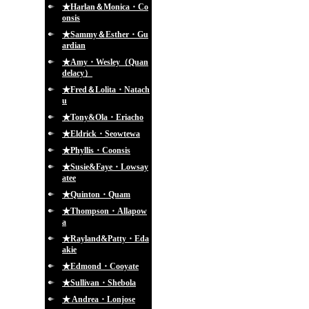
★Harlan＆Monica・Co
onsis
★Sammy＆Esther・Gu
ardian
★Amy・Wesley（Quan
delacy）
★Fred＆Lolita・Natach
u
★Tony&Ola・Eriacho
★Eldrick・Seowtewa
★Phyllis・Coonsis
★Susie&Faye・Lowsay
atee
★Quinton・Quam
★Thompson・Allapow
a
★Rayland&Patty・Eda
akie
★Edmond・Cooyate
★Sullivan・Shebola
★ Andrea・Lonjose