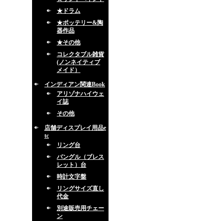
★ドラム
★ポッテリー&陶
器作品
★その他
コレクタブル雑貨
(ノンネイティブ
メイド）
インディアン関連Book
アリゾナハイウェ
イ誌
その他
店舗ディスプレイ用品e
tc
リング台
バングル（ブレス
レット）台
時計文字盤
リングサイズ直し
代金
別途販売用チェー
ン