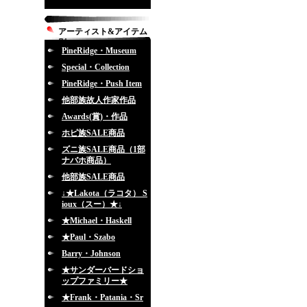
アーティスト&アイテム
別
PineRidge・Museum
Special・Collection
PineRidge・Push Item
他部族故人作家作品
Awards(賞)・作品
ホピ族SALE商品
ズニ族SALE商品（1部
ナバホ商品）
他部族SALE商品
↓★Lakota（ラコタ） S
ioux（スー）★↓
★Michael・Haskell
★Paul・Szabo
Barry・Johnson
★サンダーバードショ
ップファミリー★
★Frank・Patania・Sr