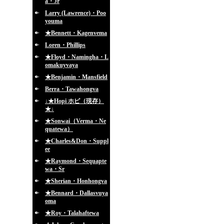
a・Jr
Larry (Lawrence)・Poo
youma
★Bennett・Kagenvema
Loren・Phillips
★Floyd・Namingha・L
omakuyvaya
★Benjamin・Mansfield
Berra・Tawahongva
↓★Hopi ホピ（現存）
★↓
★Sonwai（Verma・Ne
quatewa）
★Charles&Don・Suppl
ee
★Raymond・Sequapte
wa・Sr
★Sherian・Honhongva
★Bennard・Dallasvuya
oma
★Roy・Talahaftewa