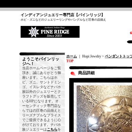
インディアンジュエリー専門店【パインリッジ】
ホピ・ズニなどのジュエリーリングやバングルなど圧巻の品揃え
ホーム
｜ Hopi Jewelry >
ペンダントトッ
ようこそパインリッ
TOP
ジへ！
当店ホームページをご覧
頂き、誠にありがとう御
商品詳細
座います。こちらはホ
ピ、ズニ、サントドミン
ゴ、イスレタなどナバホ
族以外のジュエリーとク
ラフトグッズを販売して
いるHPになります。オ
ーセンティック専門店な
らではの圧巻の品揃えと
リーズナブルなプライス
でご提供できるように心
がけております。ナバホ
族ジュエリーは
こちら
を