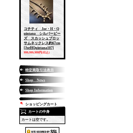
コチティ Joe・H・Q
uintana シルバービー
ズ スカッシュブロッ
サムネックレス約67cm
[JoeHQuintana107]
999,999,999円
(税込)
特定商取引法表示
Shop News
Shop Information
ショッピングカート
カートの中身
カートは空です。