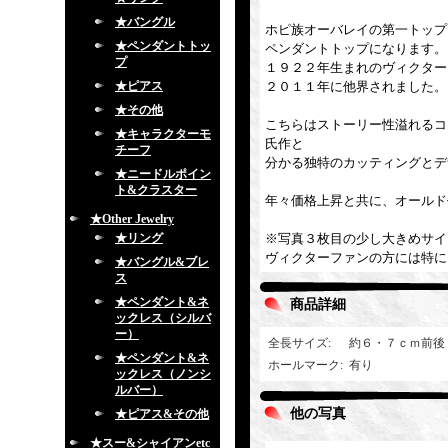
★バングル
ホピ族オーバレイの第一トップ
★ペンダントトッ
ペンダントトップになります。
プ
１９２２年生まれのヴィクター
★ピアス
２０１１年に他界されました。
★その他
こちらはストーリー性溢れるコ
★キャラクターモ
氏作と
チーフ
分かる独特のカッティングとデ
★ニードルポイン
ト&クラスター
年々価格上昇と共に、オールド
★Other Jewelry
★リング
※写真３枚目の少し大きめサイ
ヴィクターファンの方には特に
★バングル&ブレ
ス
★ペンダント&ネ
商品詳細
ックレス（シルバ
ー）
全長サイズ
:
約６・７ｃｍ前後
★ペンダント&ネ
ホールマーク
:
有り
ックレス（ノンシ
ルバー）
他の写真
★ピアス&その他
★スー&シャイアンetc