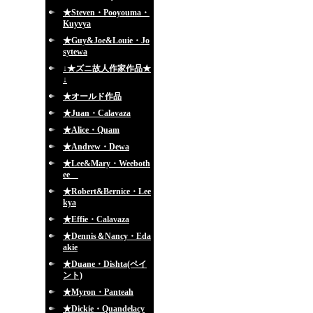
★Steven・Pooyouma・
Kuyvya
★Guy&Joe&Louie・Jo
sytewa
↓★ズニ故人作家作品★
↓
★オールド作品
★Juan・Calavaza
★Alice・Quam
★Andrew・Dewa
★Lee&Mary・Weeboth
ee
★Robert&Bernice・Lee
kya
★Effie・Calavaza
★Dennis＆Nancy・Eda
akie
★Duane・Dishta(ペイ
ント)
★Myron・Panteah
★Dickie・Quandelacy