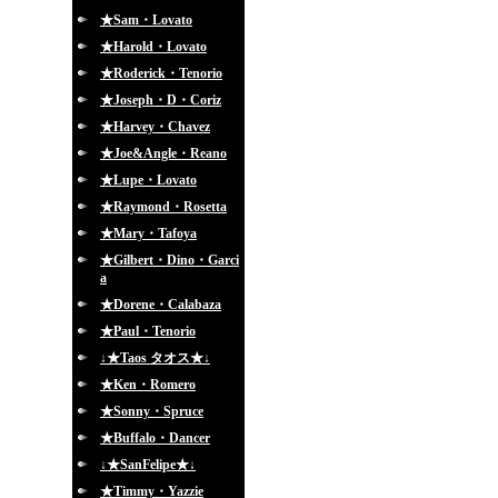
★Sam・Lovato
★Harold・Lovato
★Roderick・Tenorio
★Joseph・D・Coriz
★Harvey・Chavez
★Joe&Angle・Reano
★Lupe・Lovato
★Raymond・Rosetta
★Mary・Tafoya
★Gilbert・Dino・Garci
a
★Dorene・Calabaza
★Paul・Tenorio
↓★Taos タオス★↓
★Ken・Romero
★Sonny・Spruce
★Buffalo・Dancer
↓★SanFelipe★↓
★Timmy・Yazzie