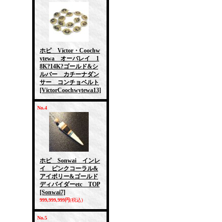
ホピ Victor・Coochw
ytewa オーバレイ 1
8K?14K?ゴールド&シ
ルバー カチーナダン
サー コンチョベルト
[VictorCoochwytewa13]
No.4
ホピ Sonwai インレ
イ ピンクコーラル&
アイボリー&ゴールド
ディバイダーetc TOP
[Sonwai7]
999,999,999円
(税込)
No.5