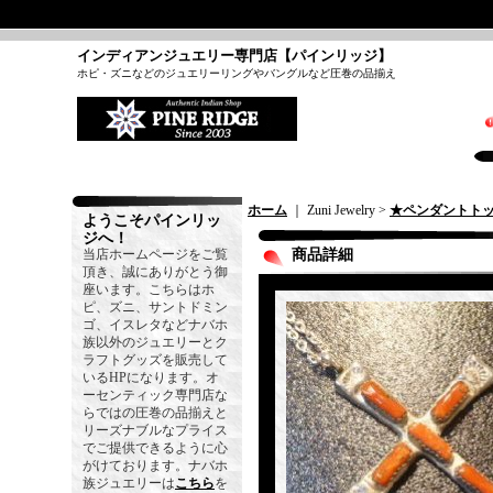
インディアンジュエリー専門店【パインリッジ】
ホピ・ズニなどのジュエリーリングやバングルなど圧巻の品揃え
ホーム
｜ Zuni Jewelry >
★ペンダントト
ようこそパインリッ
ジへ！
当店ホームページをご覧
商品詳細
頂き、誠にありがとう御
座います。こちらはホ
ピ、ズニ、サントドミン
ゴ、イスレタなどナバホ
族以外のジュエリーとク
ラフトグッズを販売して
いるHPになります。オ
ーセンティック専門店な
らではの圧巻の品揃えと
リーズナブルなプライス
でご提供できるように心
がけております。ナバホ
族ジュエリーは
こちら
を