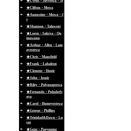
★Cyrus・Josytewa・Jr
★Clifton・Mowa
★Augustine・Mowa・J
r
★Shannon・Talawepi
★Loren・Sakeva・Qu
mawunu
★Arthur・Allen・Lom
ayestewa
★Chris・Mansfield
★Frank・Lahaleon
★Clement・Honie
★John・honie
★Riley・Polyquaptewa
★Fernando・Puhuhefv
aya
★Carol・Humeyestewa
★George・Phillips
★Trinidad&Dawn・Lu
cas
★Gene・Pooyouma