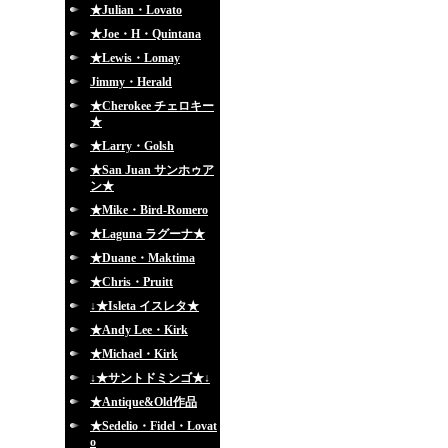
★Julian・Lovato
★Joe・H・Quintana
★Lewis・Lomay
Jimmy・Herald
★Cherokee チェロキー
★
★Larry・Golsh
★San Juan サンホゥア
ン★
★Mike・Bird-Romero
★Laguna ラグーナ★
★Duane・Maktima
★Chris・Pruitt
↓★Isleta イスレタ★
★Andy Lee・Kirk
★Michael・Kirk
↓★サントドミンゴ★↓
★Antique&Old作品
★Sedelio・Fidel・Lovat
o