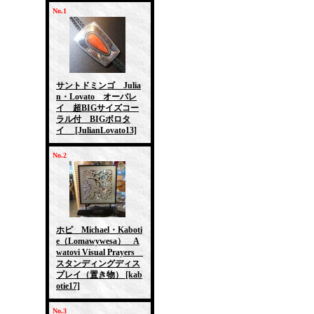
No.1
サントドミンゴ Julia
n・Lovato オーバレ
イ 超BIGサイズコー
ラル付 BIGボロタ
イ
[JulianLovato13]
No.2
ホピ Michael・Kaboti
e（Lomawywesa） A
watovi Visual Prayers
スタンディングディス
プレイ（置き物）
[kab
otie17]
No.3