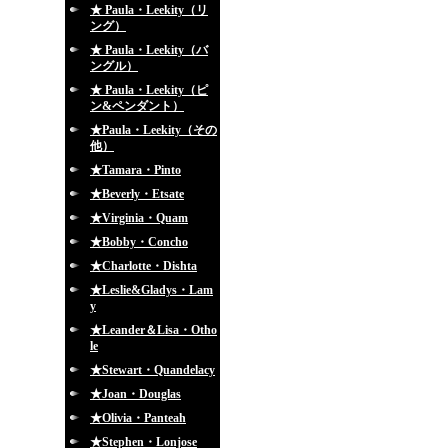
★ Paula・Leekity（リ
ング）
★ Paula・Leekity（バ
ングル）
★ Paula・Leekity（ピ
ン&ペンダント）
★Paula・Leekity（その
他）
★Tamara・Pinto
★Beverly・Etsate
★Virginia・Quam
★Bobby・Concho
★Charlotte・Dishta
★Leslie&Gladys・Lam
y
★Leander＆Lisa・Otho
le
★Stewart・Quandelacy
★Joan・Douglas
★Olivia・Panteah
★Stephen・Lonjose