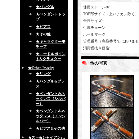
★バングル
使用ストーンetc
:
TOP部サイズ（上バチカン除く）
★ペンダントトッ
プ
全長サイズ
:
★ピアス
付属チェーン
:
★その他
ホールマーク
:
管理番号（商品番号ではありませ
★キャラクターモ
チーフ
消費税抜き価格
:
★ニードルポイン
ト&クラスター
他の写真
★Other Jewelry
★リング
★バングル&ブレ
ス
★ペンダント&ネ
ックレス（シルバ
ー）
★ペンダント&ネ
ックレス（ノンシ
ルバー）
★ピアス&その他
★スー&シャイアンetc