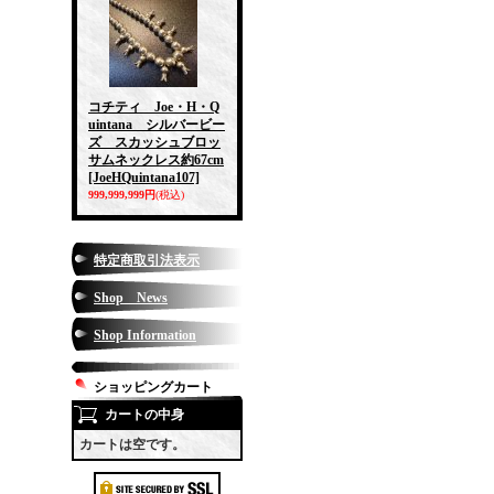
コチティ Joe・H・Q
uintana シルバービー
ズ スカッシュブロッ
サムネックレス約67cm
[JoeHQuintana107]
999,999,999円
(税込)
特定商取引法表示
Shop News
Shop Information
ショッピングカート
カートの中身
カートは空です。