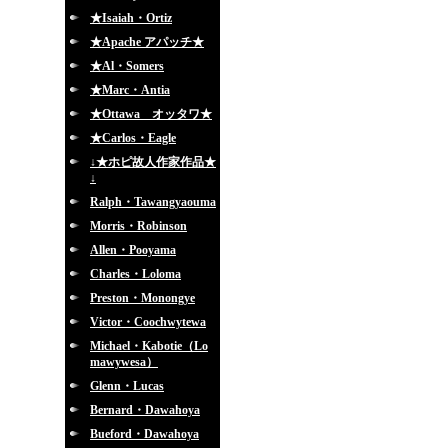
★Isaiah・Ortiz
★Apache アパッチ★
★Al・Somers
★Marc・Antia
★Ottawa オッタワ★
★Carlos・Eagle
↓★ホピ故人作家作品★
↓
Ralph・Tawangyaouma
Morris・Robinson
Allen・Pooyama
Charles・Loloma
Preston・Monongye
Victor・Coochwytewa
Michael・Kabotie（Lo
mawywesa）
Glenn・Lucas
Bernard・Dawahoya
Bueford・Dawahoya