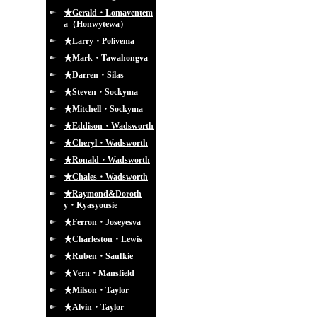
★Gerald・Lomaventem
a（Honwytewa）
★Larry・Polivema
★Mark・Tawahongva
★Darren・Silas
★Steven・Sockyma
★Mitchell・Sockyma
★Eddison・Wadsworth
★Cheryl・Wadsworth
★Ronald・Wadsworth
★Chales・Wadsworth
★Raymond&Doroth
y・Kyasyousie
★Ferron・Joseyesva
★Charleston・Lewis
★Ruben・Saufkie
★Vern・Mansfield
★Milson・Taylor
★Alvin・Taylor