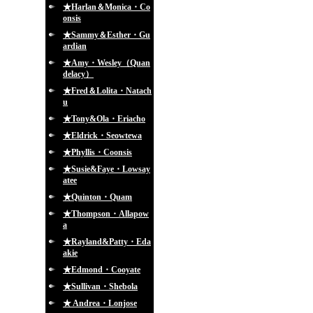
★Harlan＆Monica・Co
onsis
★Sammy＆Esther・Gu
ardian
★Amy・Wesley（Quan
delacy）
★Fred＆Lolita・Natach
u
★Tony&Ola・Eriacho
★Eldrick・Seowtewa
★Phyllis・Coonsis
★Susie&Faye・Lowsay
atee
★Quinton・Quam
★Thompson・Allapow
a
★Rayland&Patty・Eda
akie
★Edmond・Cooyate
★Sullivan・Shebola
★ Andrea・Lonjose