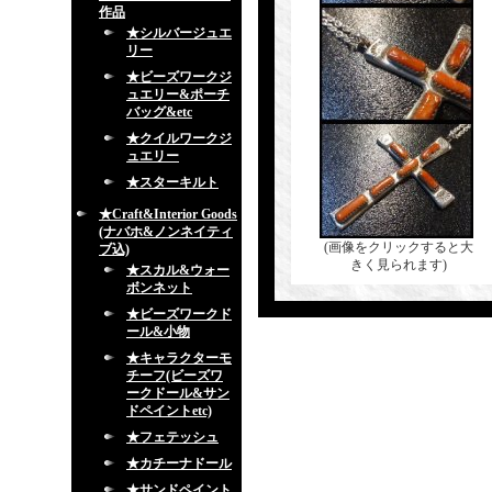
作品
★シルバージュエ
リー
★ビーズワークジ
ュエリー&ポーチ
バッグ&etc
★クイルワークジ
ュエリー
★スターキルト
★Craft&Interior Goods
(ナバホ&ノンネイティ
(画像をクリックすると大
ブ込)
きく見られます)
★スカル&ウォー
ボンネット
★ビーズワークド
ール&小物
★キャラクターモ
チーフ(ビーズワ
ークドール&サン
ドペイントetc)
★フェテッシュ
★カチーナドール
★サンドペイント