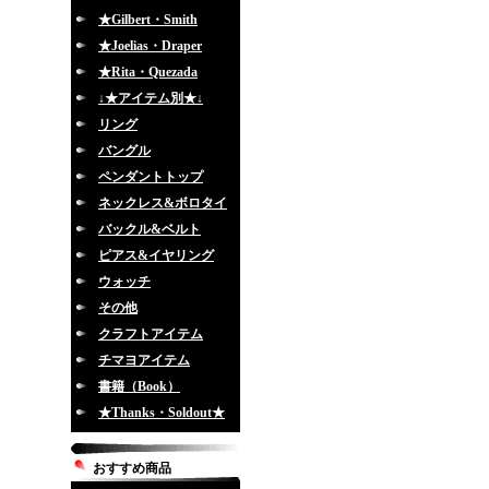
★Gilbert・Smith
★Joelias・Draper
★Rita・Quezada
↓★アイテム別★↓
リング
バングル
ペンダントトップ
ネックレス&ボロタイ
バックル&ベルト
ピアス&イヤリング
ウォッチ
その他
クラフトアイテム
チマヨアイテム
書籍（Book）
★Thanks・Soldout★
おすすめ商品