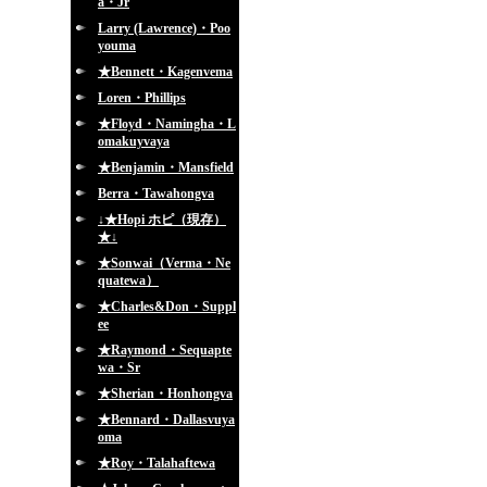
a・Jr
Larry (Lawrence)・Poo
youma
★Bennett・Kagenvema
Loren・Phillips
★Floyd・Namingha・L
omakuyvaya
★Benjamin・Mansfield
Berra・Tawahongva
↓★Hopi ホピ（現存）
★↓
★Sonwai（Verma・Ne
quatewa）
★Charles&Don・Suppl
ee
★Raymond・Sequapte
wa・Sr
★Sherian・Honhongva
★Bennard・Dallasvuya
oma
★Roy・Talahaftewa