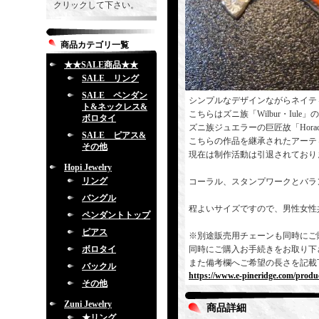
クリックして下さい。
商品カテゴリ一覧
★★SALE商品★★
SALE リング
SALE ペンダン
シンプルなデザインながらネイテ
ト&ネックレス&
こちらはズニ族「Wilbur・Iule
ボロタイ
ズニ族ジュエラーの巨匠故「Horac
SALE ピアス&
こちらの作品を継承されたアーテ
その他
現在は制作活動は引退されており
Hopi Jewelry
リング
コーラル、スタンプワークとバラ
バングル
程よいサイズですので、男性女性
ペンダントトップ
ピアス
※別途販売用チェーンも同時にご
ボロタイ
同時にご購入お手続きをお取り下
また備考欄へご希望の長さを記載
バックル
https://www.e-pineridge.com/produc
その他
Zuni Jewelry
商品詳細
★リング