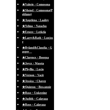
★Valerie・Comosona
★Shenel・Comosona(P
oblano)
★Angelena・Laahty
★Yelmo・Natachu
★Ernest・Leekela
★Larry&Rath・Lonjos
e
★Ryland&Claudia・G
asper
★Clarence・Booqua
★Joyce・Waseta
★Phyllia・Lucio
★Vernon・Vacit
★Jessica・Chavez
★Quinton・Bowannie
★Rose・Unkestine
★Judith・Calavaza
★Rose・Calavaza