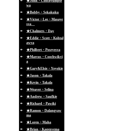
★John・Coochyumpte
wa
★Bobby・Sekakuku
★Victor・Lee・Masaye
sva
★Chalmers・Day
★Eddie・Scott・Kohtal
awva
★Philbert・Poseyesva
★Marcus・Coochwikvi
a
★Gary&Elsie・Yoyokie
★Jason・Takala
★Kevin・Takala
★Weaver・Selina
★Andrew・Saufkie
★Richard・Pawiki
★Ramon・Dalangyaw
ma
★Loren・Maha
★Brian・Kagenvema