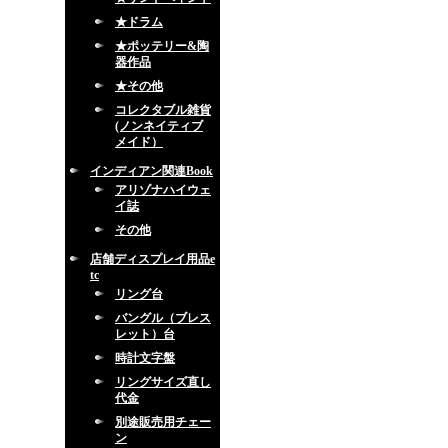
★ドラム
★ポッテリー&陶
器作品
★その他
コレクタブル雑貨
(ノンネイティブ
メイド）
インディアン関連Book
アリゾナハイウェ
イ誌
その他
店舗ディスプレイ用品e
tc
リング台
バングル（ブレス
レット）台
時計文字盤
リングサイズ直し
代金
別途販売用チェー
ン