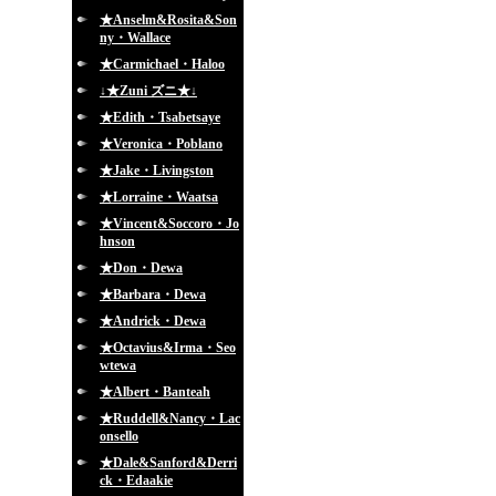
★Anselm&Rosita&Son
ny・Wallace
★Carmichael・Haloo
↓★Zuni ズニ★↓
★Edith・Tsabetsaye
★Veronica・Poblano
★Jake・Livingston
★Lorraine・Waatsa
★Vincent&Soccoro・Jo
hnson
★Don・Dewa
★Barbara・Dewa
★Andrick・Dewa
★Octavius&Irma・Seo
wtewa
★Albert・Banteah
★Ruddell&Nancy・Lac
onsello
★Dale&Sanford&Derri
ck・Edaakie