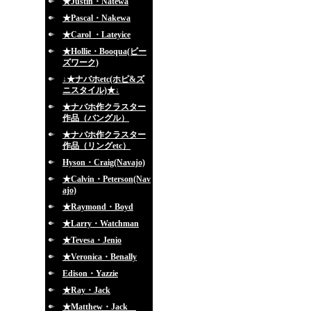
★Justin・Natewa
★Pascal・Nakewa
★Carol ・Lateyice
★Hollie・Booqua(ビー
ズワーク)
↓★ナバホetc(ホピ&ズ
ニスタイル)★↓
★ナバホ作クラスター
作品（バングル）
★ナバホ作クラスター
作品（リングetc）
Hyson・Craig(Navajo)
★Calvin・Peterson(Nav
ajo)
★Raymond・Boyd
★Larry・Watchman
★Tevesa・Jenio
★Veronica・Benally
Edison・Yazzie
★Ray・Jack
★Matthew・Jack