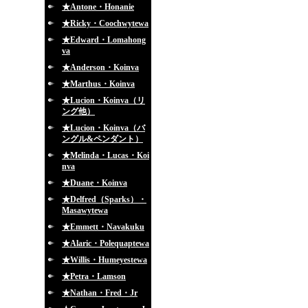
★Antone・Honanie
★Ricky・Coochwytewa
★Edward・Lomahong
va
★Anderson・Koinva
★Marthus・Koinva
★Lucion・Koinva（リ
ング他）
★Lucion・Koinva（バ
ングル&ペンダント）
★Melinda・Lucas・Koi
nva
★Duane・Koinva
★Delfred（Sparks）・
Masawytewa
★Emmett・Navakuku
★Alaric・Polequaptewa
★Willis・Humeyestewa
★Petra・Lamson
★Nathan・Fred・Jr