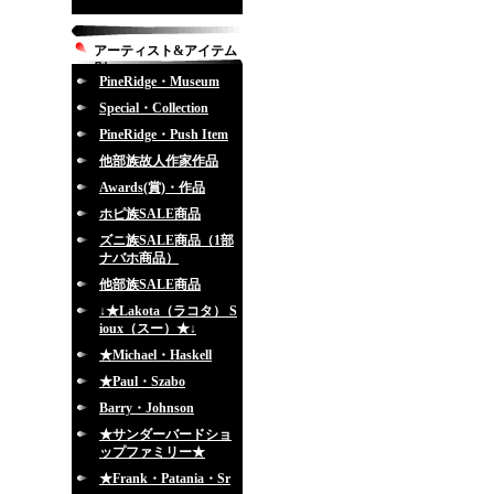
アーティスト&アイテム
別
PineRidge・Museum
Special・Collection
PineRidge・Push Item
他部族故人作家作品
Awards(賞)・作品
ホピ族SALE商品
ズニ族SALE商品（1部
ナバホ商品）
他部族SALE商品
↓★Lakota（ラコタ） S
ioux（スー）★↓
★Michael・Haskell
★Paul・Szabo
Barry・Johnson
★サンダーバードショ
ップファミリー★
★Frank・Patania・Sr