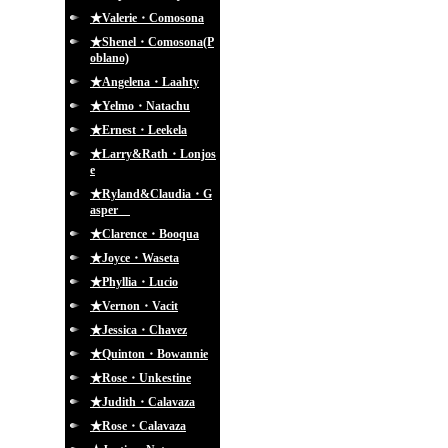
★Valerie・Comosona
★Shenel・Comosona(P
oblano)
★Angelena・Laahty
★Yelmo・Natachu
★Ernest・Leekela
★Larry&Rath・Lonjos
e
★Ryland&Claudia・G
asper
★Clarence・Booqua
★Joyce・Waseta
★Phyllia・Lucio
★Vernon・Vacit
★Jessica・Chavez
★Quinton・Bowannie
★Rose・Unkestine
★Judith・Calavaza
★Rose・Calavaza