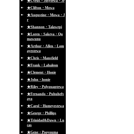
★Cyrus・Josytewa・Jr
★Clifton・Mowa
★Augustine・Mowa・J
r
★Shannon・Talawepi
★Loren・Sakeva・Qu
mawunu
★Arthur・Allen・Lom
ayestewa
★Chris・Mansfield
★Frank・Lahaleon
★Clement・Honie
★John・honie
★Riley・Polyquaptewa
★Fernando・Puhuhefv
aya
★Carol・Humeyestewa
★George・Phillips
★Trinidad&Dawn・Lu
cas
★Gene・Pooyouma