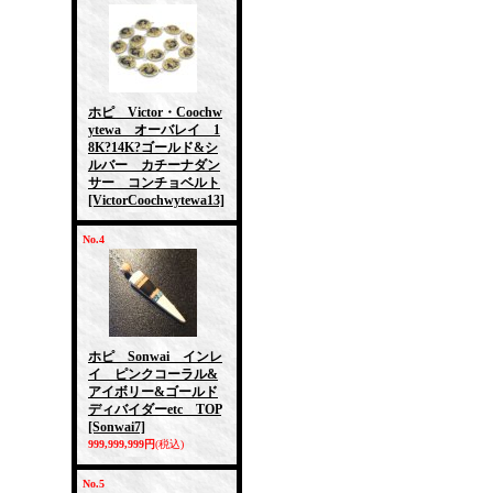
ホピ Victor・Coochw
ytewa オーバレイ 1
8K?14K?ゴールド&シ
ルバー カチーナダン
サー コンチョベルト
[VictorCoochwytewa13]
No.4
ホピ Sonwai インレ
イ ピンクコーラル&
アイボリー&ゴールド
ディバイダーetc TOP
[Sonwai7]
999,999,999円
(税込)
No.5