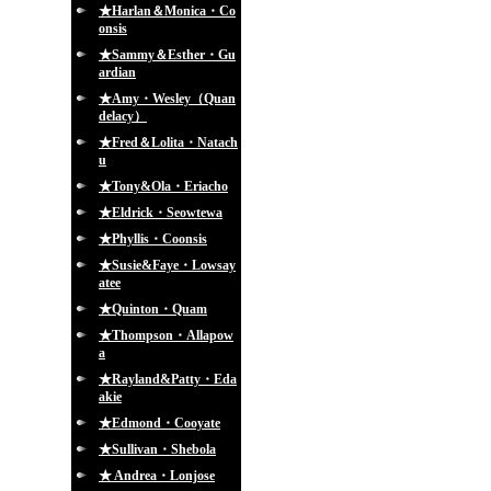
★Harlan＆Monica・Co
onsis
★Sammy＆Esther・Gu
ardian
★Amy・Wesley（Quan
delacy）
★Fred＆Lolita・Natach
u
★Tony&Ola・Eriacho
★Eldrick・Seowtewa
★Phyllis・Coonsis
★Susie&Faye・Lowsay
atee
★Quinton・Quam
★Thompson・Allapow
a
★Rayland&Patty・Eda
akie
★Edmond・Cooyate
★Sullivan・Shebola
★ Andrea・Lonjose