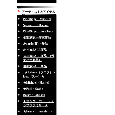
アーティスト&アイテム
別
PineRidge・Museum
Special・Collection
PineRidge・Push Item
他部族故人作家作品
Awards(賞)・作品
ホピ族SALE商品
ズニ族SALE商品（1部
ナバホ商品）
他部族SALE商品
↓★Lakota（ラコタ） S
ioux（スー）★↓
★Michael・Haskell
★Paul・Szabo
Barry・Johnson
★サンダーバードショ
ップファミリー★
★Frank・Patania・Sr