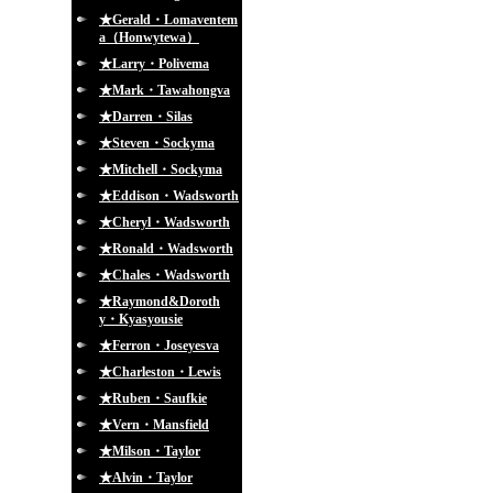
★Gerald・Lomaventem
a（Honwytewa）
★Larry・Polivema
★Mark・Tawahongva
★Darren・Silas
★Steven・Sockyma
★Mitchell・Sockyma
★Eddison・Wadsworth
★Cheryl・Wadsworth
★Ronald・Wadsworth
★Chales・Wadsworth
★Raymond&Doroth
y・Kyasyousie
★Ferron・Joseyesva
★Charleston・Lewis
★Ruben・Saufkie
★Vern・Mansfield
★Milson・Taylor
★Alvin・Taylor