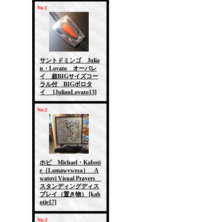
No.1
サントドミンゴ Julia
n・Lovato オーバレ
イ 超BIGサイズコー
ラル付 BIGボロタ
イ
[JulianLovato13]
No.2
ホピ Michael・Kaboti
e（Lomawywesa） A
watovi Visual Prayers
スタンディングディス
プレイ（置き物）
[kab
otie17]
No.3