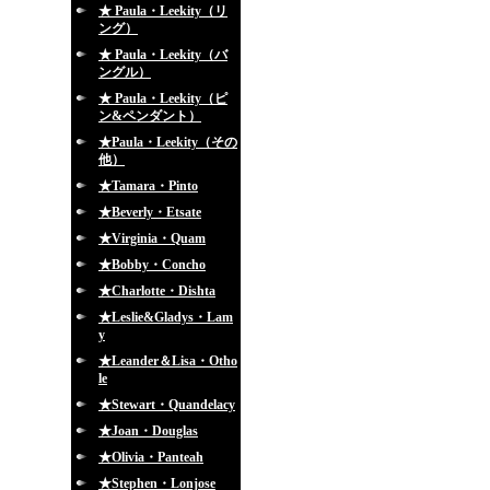
★ Paula・Leekity（リ
ング）
★ Paula・Leekity（バ
ングル）
★ Paula・Leekity（ピ
ン&ペンダント）
★Paula・Leekity（その
他）
★Tamara・Pinto
★Beverly・Etsate
★Virginia・Quam
★Bobby・Concho
★Charlotte・Dishta
★Leslie&Gladys・Lam
y
★Leander＆Lisa・Otho
le
★Stewart・Quandelacy
★Joan・Douglas
★Olivia・Panteah
★Stephen・Lonjose