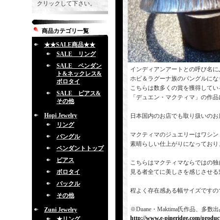
クリックして下さい。
商品カテゴリ一覧
★★SALE商品★★
SALE リング
SALE ペンダン
インディアンアートとの呼び名に
ト&ネックレス&
ホピ＆ラグーナ族のバングルにな
ボロタイ
こちらは数多くの賞を獲得してい
SALE ピアス&
「デュエン・マクティマ」の作品
その他
Hopi Jewelry
日本国内のお店でも取り扱いのお
リング
マクティマのジュエリーはワシン
バングル
素晴らしい仕上がりになっており
ペンダントトップ
ピアス
こちらはマクティマならではの独
ボロタイ
見る者全てに美しさを感じさせる
バックル
程よく存在感ある幅サイズですの
その他
※Duane・Maktima氏作品
Zuni Jewelry
http://www.e-pineridge.com/produc
★リング