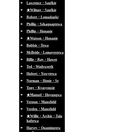
Lawrence・Saufkie
★Wilmer・Saufkie
Robert・Lomadapki
Phillip・Sekaquaptewa
Phillip・Honanie
★Watson・Honanie
Bobbie・Tewa
McBride・Lomayestewa
Billie・Ray・Hawee
Ted・Wadsworth
Hubert・Yowytewa
Norman・Honie・Sr
Tony・Kyasyousie
★Manuel・Hoyungwa
Vernon・Mansfield
Verden・Mansfield
★Willie・Archie・Tala
haftewa
Harvey・Quanimptew