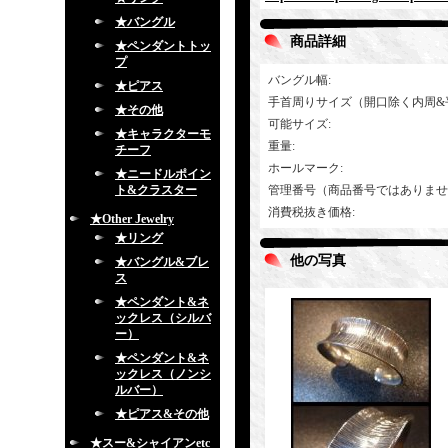
★バングル
商品詳細
★ペンダントトッ
プ
バングル幅
:
★ピアス
手首周りサイズ（開口除く内周&
★その他
可能サイズ
:
★キャラクターモ
重量
:
チーフ
ホールマーク
:
★ニードルポイン
ト&クラスター
管理番号（商品番号ではありませ
消費税抜き価格
:
★Other Jewelry
★リング
他の写真
★バングル&ブレ
ス
★ペンダント&ネ
ックレス（シルバ
ー）
★ペンダント&ネ
ックレス（ノンシ
ルバー）
★ピアス&その他
★スー&シャイアンetc