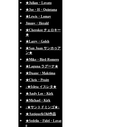
★Julian・Lovato
★Joe・H・Quintana
★Lewis・Lomay
Jimmy・Herald
★Cherokee チェロキー
★
★Larry・Golsh
★San Juan サンホゥア
ン★
★Mike・Bird-Romero
★Laguna ラグーナ★
★Duane・Maktima
★Chris・Pruitt
↓★Isleta イスレタ★
★Andy Lee・Kirk
★Michael・Kirk
↓★サントドミンゴ★↓
★Antique&Old作品
★Sedelio・Fidel・Lovat
o