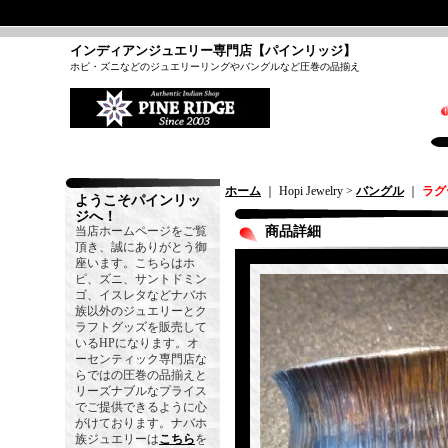
インディアンジュエリー専門店【パインリッジ】
ホピ・ズニなどのジュエリーリングやバングルなど圧巻の品揃え
ホーム
｜ Hopi Jewelry >
バングル
｜
ラグ
ようこそパインリッ
ジへ！
当店ホームページをご覧
商品詳細
頂き、誠にありがとう御
座います。こちらはホ
ピ、ズニ、サントドミン
ゴ、イスレタなどナバホ
族以外のジュエリーとク
ラフトグッズを販売して
いるHPになります。オ
ーセンティック専門店な
らではの圧巻の品揃えと
リーズナブルなプライス
でご提供できるように心
がけております。ナバホ
族ジュエリーは
こちら
を