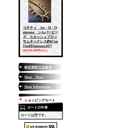
コチティ Joe・H・Q
uintana シルバービー
ズ スカッシュブロッ
サムネックレス約67cm
[JoeHQuintana107]
999,999,999円
(税込)
特定商取引法表示
Shop News
Shop Information
ショッピングカート
カートの中身
カートは空です。