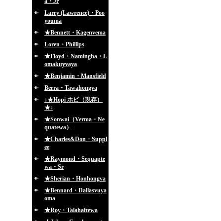
a・Jr
Larry (Lawrence)・Poo
youma
★Bennett・Kagenvema
Loren・Phillips
★Floyd・Namingha・L
omakuyvaya
★Benjamin・Mansfield
Berra・Tawahongva
↓★Hopi ホピ（現存）
★↓
★Sonwai（Verma・Ne
quatewa）
★Charles&Don・Suppl
ee
★Raymond・Sequapte
wa・Sr
★Sherian・Honhongva
★Bennard・Dallasvuya
oma
★Roy・Talahaftewa