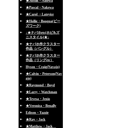
★Justin・Natewa
★Pascal・Nakewa
★Carol ・Lateyice
★Hollie・Booqua(ビー
ズワーク)
↓★ナバホetc(ホピ&ズ
ニスタイル)★↓
★ナバホ作クラスター
作品（バングル）
★ナバホ作クラスター
作品（リングetc）
Hyson・Craig(Navajo)
★Calvin・Peterson(Nav
ajo)
★Raymond・Boyd
★Larry・Watchman
★Tevesa・Jenio
★Veronica・Benally
Edison・Yazzie
★Ray・Jack
★Matthew・Jack