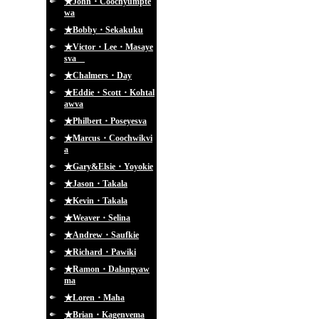
★John・Coochyumpte
wa
★Bobby・Sekakuku
★Victor・Lee・Masaye
sva
★Chalmers・Day
★Eddie・Scott・Kohtal
awva
★Philbert・Poseyesva
★Marcus・Coochwikvi
a
★Gary&Elsie・Yoyokie
★Jason・Takala
★Kevin・Takala
★Weaver・Selina
★Andrew・Saufkie
★Richard・Pawiki
★Ramon・Dalangyaw
ma
★Loren・Maha
★Brian・Kagenvema