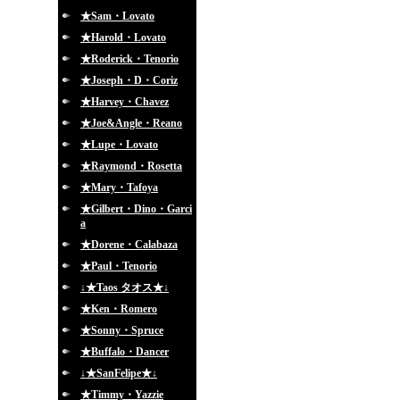
★Sam・Lovato
★Harold・Lovato
★Roderick・Tenorio
★Joseph・D・Coriz
★Harvey・Chavez
★Joe&Angle・Reano
★Lupe・Lovato
★Raymond・Rosetta
★Mary・Tafoya
★Gilbert・Dino・Garci
a
★Dorene・Calabaza
★Paul・Tenorio
↓★Taos タオス★↓
★Ken・Romero
★Sonny・Spruce
★Buffalo・Dancer
↓★SanFelipe★↓
★Timmy・Yazzie