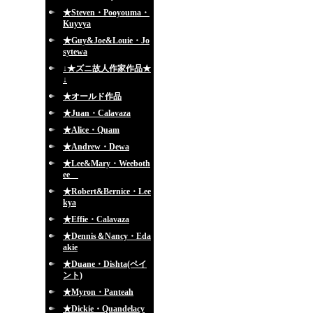
★Steven・Pooyouma・
Kuyvya
★Guy&Joe&Louie・Jo
sytewa
↓★ズニ故人作家作品★
↓
★オールド作品
★Juan・Calavaza
★Alice・Quam
★Andrew・Dewa
★Lee&Mary・Weeboth
ee
★Robert&Bernice・Lee
kya
★Effie・Calavaza
★Dennis＆Nancy・Eda
akie
★Duane・Dishta(ペイ
ント)
★Myron・Panteah
★Dickie・Quandelacy