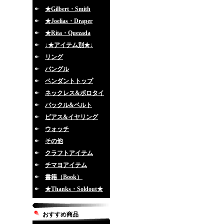
★Gilbert・Smith
★Joelias・Draper
★Rita・Quezada
↓★アイテム別★↓
リング
バングル
ペンダントトップ
ネックレス&ボロタイ
バックル&ベルト
ピアス&イヤリング
ウォッチ
その他
クラフトアイテム
チマヨアイテム
書籍（Book）
★Thanks・Soldout★
おすすめ商品