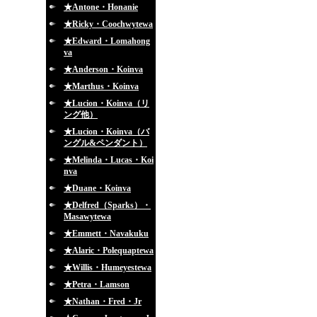
★Antone・Honanie
★Ricky・Coochwytewa
★Edward・Lomahong
va
★Anderson・Koinva
★Marthus・Koinva
★Lucion・Koinva（リ
ング他）
★Lucion・Koinva（バ
ングル&ペンダント）
★Melinda・Lucas・Koi
nva
★Duane・Koinva
★Delfred（Sparks）・
Masawytewa
★Emmett・Navakuku
★Alaric・Polequaptewa
★Willis・Humeyestewa
★Petra・Lamson
★Nathan・Fred・Jr