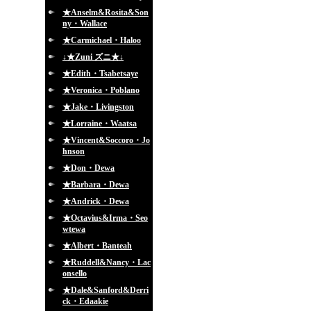
★Anselm&Rosita&Son
ny・Wallace
★Carmichael・Haloo
↓★Zuni ズニ★↓
★Edith・Tsabetsaye
★Veronica・Poblano
★Jake・Livingston
★Lorraine・Waatsa
★Vincent&Soccoro・Jo
hnson
★Don・Dewa
★Barbara・Dewa
★Andrick・Dewa
★Octavius&Irma・Seo
wtewa
★Albert・Banteah
★Ruddell&Nancy・Lac
onsello
★Dale&Sanford&Derri
ck・Edaakie