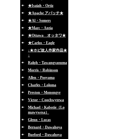
★Isaiah・Ortiz
★Apache アパッチ★
★Al・Somers
★Marc・Antia
★Ottawa オッタワ★
★Carlos・Eagle
↓★ホピ故人作家作品★
↓
Ralph・Tawangyaouma
Morris・Robinson
Allen・Pooyama
Charles・Loloma
Preston・Monongye
Victor・Coochwytewa
Michael・Kabotie（Lo
mawywesa）
Glenn・Lucas
Bernard・Dawahoya
Bueford・Dawahoya