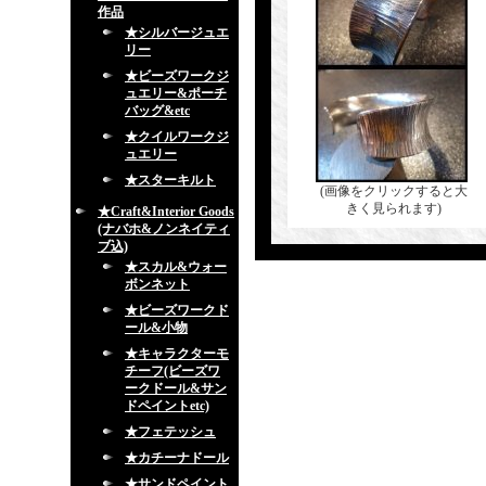
作品
★シルバージュエ
リー
★ビーズワークジ
ュエリー&ポーチ
バッグ&etc
★クイルワークジ
ュエリー
★スターキルト
(画像をクリックすると大
きく見られます)
★Craft&Interior Goods
(ナバホ&ノンネイティ
ブ込)
★スカル&ウォー
ボンネット
★ビーズワークド
ール&小物
★キャラクターモ
チーフ(ビーズワ
ークドール&サン
ドペイントetc)
★フェテッシュ
★カチーナドール
★サンドペイント