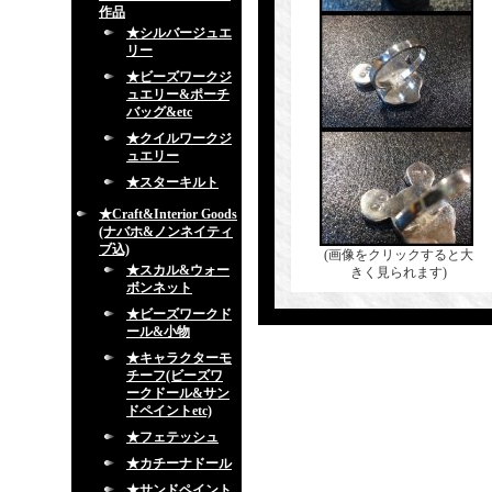
作品
★シルバージュエ
リー
★ビーズワークジ
ュエリー&ポーチ
バッグ&etc
★クイルワークジ
ュエリー
★スターキルト
★Craft&Interior Goods
(ナバホ&ノンネイティ
ブ込)
(画像をクリックすると大
★スカル&ウォー
きく見られます)
ボンネット
★ビーズワークド
ール&小物
★キャラクターモ
チーフ(ビーズワ
ークドール&サン
ドペイントetc)
★フェテッシュ
★カチーナドール
★サンドペイント