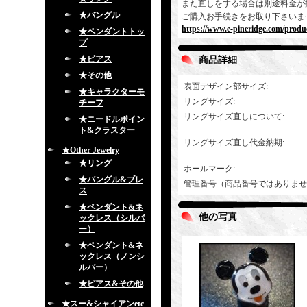
また直しをする場合は別途料金が
★バングル
ご購入お手続きをお取り下さいま
https://www.e-pineridge.com/produc
★ペンダントトッ
プ
★ピアス
商品詳細
★その他
表面デザイン部サイズ
:
★キャラクターモ
リングサイズ
:
チーフ
リングサイズ直しについて
:
★ニードルポイン
ト&クラスター
リングサイズ直し代金納期
:
★Other Jewelry
★リング
ホールマーク
:
★バングル&ブレ
管理番号（商品番号ではありませ
ス
★ペンダント&ネ
他の写真
ックレス（シルバ
ー）
★ペンダント&ネ
ックレス（ノンシ
ルバー）
★ピアス&その他
★スー&シャイアンetc