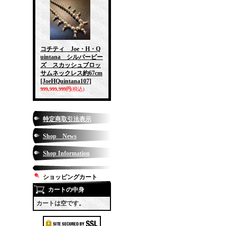
コチティ Joe・H・Q
uintana シルバービー
ズ スカッシュブロッ
サムネックレス約67cm
[JoeHQuintana107]
999,999,999円
(税込)
特定商取引法表示
Shop News
Shop Information
ショッピングカート
カートの中身
カートは空です。