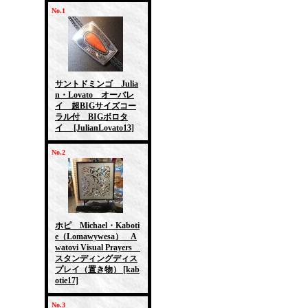
No.1
サントドミンゴ Julia
n・Lovato オーバレ
イ 超BIGサイズコー
ラル付 BIGボロタ
イ
[JulianLovato13]
No.2
ホピ Michael・Kaboti
e（Lomawywesa） A
watovi Visual Prayers
スタンディングディス
プレイ（置き物）
[kab
otie17]
No.3