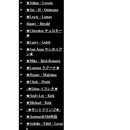
★Julian・Lovato
★Joe・H・Quintana
★Lewis・Lomay
Jimmy・Herald
★Cherokee チェロキー
★
★Larry・Golsh
★San Juan サンホゥア
ン★
★Mike・Bird-Romero
★Laguna ラグーナ★
★Duane・Maktima
★Chris・Pruitt
↓★Isleta イスレタ★
★Andy Lee・Kirk
★Michael・Kirk
↓★サントドミンゴ★↓
★Antique&Old作品
★Sedelio・Fidel・Lovat
o