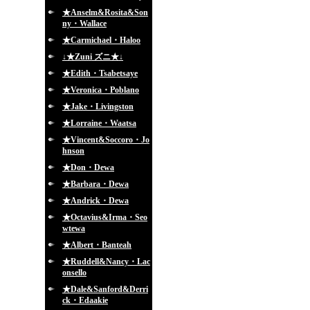
★Anselm&Rosita&Son
ny・Wallace
★Carmichael・Haloo
↓★Zuni ズニ★↓
★Edith・Tsabetsaye
★Veronica・Poblano
★Jake・Livingston
★Lorraine・Waatsa
★Vincent&Soccoro・Jo
hnson
★Don・Dewa
★Barbara・Dewa
★Andrick・Dewa
★Octavius&Irma・Seo
wtewa
★Albert・Banteah
★Ruddell&Nancy・Lac
onsello
★Dale&Sanford&Derri
ck・Edaakie