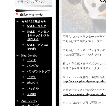
クリックして下さい。
商品カテゴリ一覧
★★SALE商品★★
SALE リング
SALE ペンダン
ト&ネックレス&
可愛らしいキャラクターをデザイ
ボロタイ
こちらはズニ族の人気トップアー
SALE ピアス&
その他
こちらは「ミッキーフェイス」の
（３枚目写真の小さい方です）
Hopi Jewelry
リング
程よく存在感あるサイズですので
バングル
※他にも全身や他キャラクター、
ペンダントトップ
ピアス
※Don・Dewa氏作品、多数出
http://www.e-pineridge.com/produc
ボロタイ
バックル
※他アーティスト含む全てのキャ
その他
http://www.e-pineridge.com/product
Zuni Jewelry
※こちらはサイズ直し可能です。
★リング