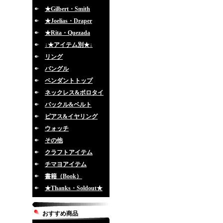
★Gilbert・Smith
★Joelias・Draper
★Rita・Quezada
↓★アイテム別★↓
リング
バングル
ペンダントトップ
ネックレス&ボロタイ
バックル&ベルト
ピアス&イヤリング
ウォッチ
その他
クラフトアイテム
チマヨアイテム
書籍（Book）
★Thanks・Soldout★
おすすめ商品