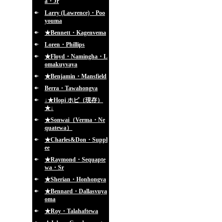
a・Jr
Larry (Lawrence)・Poo
youma
★Bennett・Kagenvema
Loren・Phillips
★Floyd・Namingha・L
omakuyvaya
★Benjamin・Mansfield
Berra・Tawahongva
↓★Hopi ホピ（現存）
★↓
★Sonwai（Verma・Ne
quatewa）
★Charles&Don・Suppl
ee
★Raymond・Sequapte
wa・Sr
★Sherian・Honhongva
★Bennard・Dallasvuya
oma
★Roy・Talahaftewa