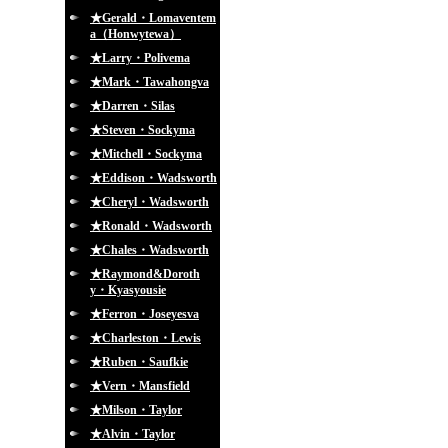
★Gerald・Lomaventem
a（Honwytewa）
★Larry・Polivema
★Mark・Tawahongva
★Darren・Silas
★Steven・Sockyma
★Mitchell・Sockyma
★Eddison・Wadsworth
★Cheryl・Wadsworth
★Ronald・Wadsworth
★Chales・Wadsworth
★Raymond&Doroth
y・Kyasyousie
★Ferron・Joseyesva
★Charleston・Lewis
★Ruben・Saufkie
★Vern・Mansfield
★Milson・Taylor
★Alvin・Taylor