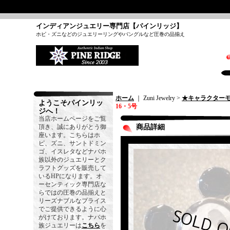
インディアンジュエリー専門店【パインリッジ】
ホピ・ズニなどのジュエリーリングやバングルなど圧巻の品揃え
ホーム
｜ Zuni Jewelry >
★キャラクター
ようこそパインリッ
16・5号
ジへ！
当店ホームページをご覧
頂き、誠にありがとう御
商品詳細
座います。こちらはホ
ピ、ズニ、サントドミン
ゴ、イスレタなどナバホ
族以外のジュエリーとク
ラフトグッズを販売して
いるHPになります。オ
ーセンティック専門店な
らではの圧巻の品揃えと
リーズナブルなプライス
でご提供できるように心
がけております。ナバホ
族ジュエリーは
こちら
を