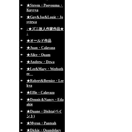
★Steven・Pooyouma・
Kuyvya
★Guy&Joe&Louie・Jo
sytewa
↓★ズニ故人作家作品★
↓
★オールド作品
★Juan・Calavaza
★Alice・Quam
★Andrew・Dewa
★Lee&Mary・Weeboth
ee
★Robert&Bernice・Lee
kya
★Effie・Calavaza
★Dennis＆Nancy・Eda
akie
★Duane・Dishta(ペイ
ント)
★Myron・Panteah
★Dickie・Quandelacy