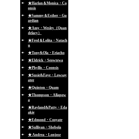
★Harlan＆Monica・Co
onsis
★Sammy＆Esther・Gu
ardian
★Amy・Wesley（Quan
delacy）
★Fred＆Lolita・Natach
u
★Tony&Ola・Eriacho
★Eldrick・Seowtewa
★Phyllis・Coonsis
★Susie&Faye・Lowsay
atee
★Quinton・Quam
★Thompson・Allapow
a
★Rayland&Patty・Eda
akie
★Edmond・Cooyate
★Sullivan・Shebola
★ Andrea・Lonjose