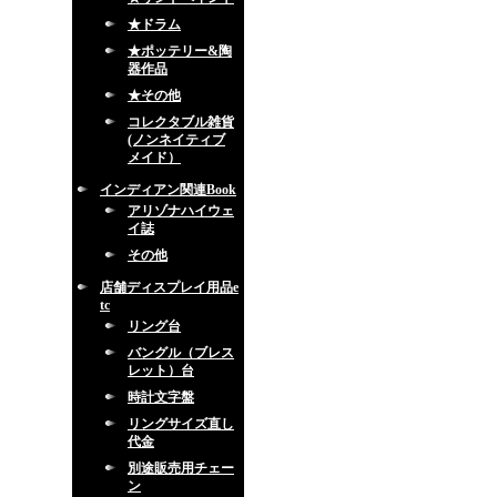
★ドラム
★ポッテリー&陶
器作品
★その他
コレクタブル雑貨
(ノンネイティブ
メイド）
インディアン関連Book
アリゾナハイウェ
イ誌
その他
店舗ディスプレイ用品e
tc
リング台
バングル（ブレス
レット）台
時計文字盤
リングサイズ直し
代金
別途販売用チェー
ン