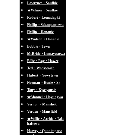
Lawrence・Saufkie
★Wilmer・Saufkie
Robert・Lomadapki
Phillip・Sekaquaptewa
Phillip・Honanie
★Watson・Honanie
Bobbie・Tewa
McBride・Lomayestewa
Billie・Ray・Hawee
Ted・Wadsworth
Hubert・Yowytewa
Norman・Honie・Sr
Tony・Kyasyousie
★Manuel・Hoyungwa
Vernon・Mansfield
Verden・Mansfield
★Willie・Archie・Tala
haftewa
Harvey・Quanimptew