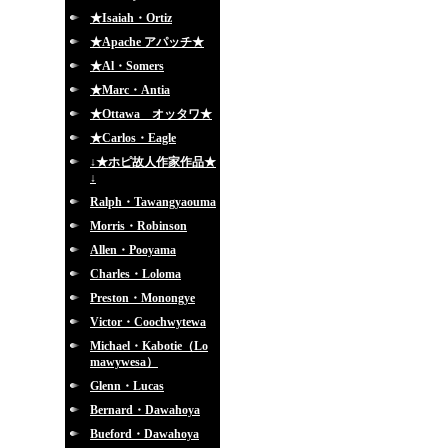
★Isaiah・Ortiz
★Apache アパッチ★
★Al・Somers
★Marc・Antia
★Ottawa オッタワ★
★Carlos・Eagle
↓★ホピ故人作家作品★
↓
Ralph・Tawangyaouma
Morris・Robinson
Allen・Pooyama
Charles・Loloma
Preston・Monongye
Victor・Coochwytewa
Michael・Kabotie（Lo
mawywesa）
Glenn・Lucas
Bernard・Dawahoya
Bueford・Dawahoya