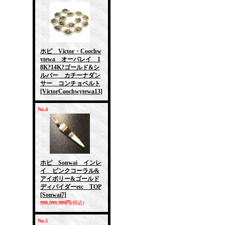
ホピ Victor・Coochw
ytewa オーバレイ 1
8K?14K?ゴールド&シ
ルバー カチーナダン
サー コンチョベルト
[VictorCoochwytewa13]
No.4
ホピ Sonwai インレ
イ ピンクコーラル&
アイボリー&ゴールド
ディバイダーetc TOP
[Sonwai7]
999,999,999円
(税込)
No.5