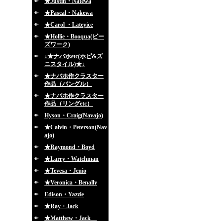
★Justin・Natewa
★Pascal・Nakewa
★Carol ・Lateyice
★Hollie・Booqua(ビー
ズワーク)
↓★ナバホetc(ホピ&ズ
ニスタイル)★↓
★ナバホ作クラスター
作品（バングル）
★ナバホ作クラスター
作品（リングetc）
Hyson・Craig(Navajo)
★Calvin・Peterson(Nav
ajo)
★Raymond・Boyd
★Larry・Watchman
★Tevesa・Jenio
★Veronica・Benally
Edison・Yazzie
★Ray・Jack
★Matthew・Jack