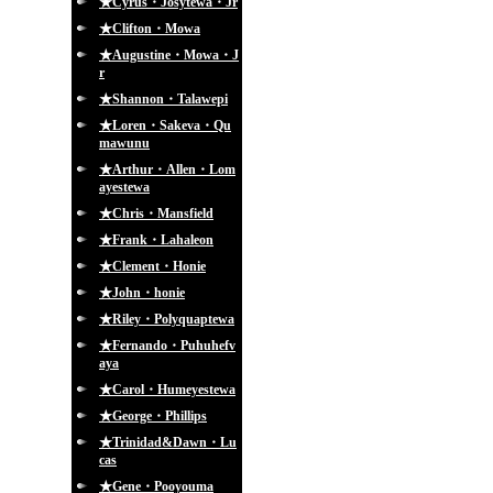
★Cyrus・Josytewa・Jr
★Clifton・Mowa
★Augustine・Mowa・J
r
★Shannon・Talawepi
★Loren・Sakeva・Qu
mawunu
★Arthur・Allen・Lom
ayestewa
★Chris・Mansfield
★Frank・Lahaleon
★Clement・Honie
★John・honie
★Riley・Polyquaptewa
★Fernando・Puhuhefv
aya
★Carol・Humeyestewa
★George・Phillips
★Trinidad&Dawn・Lu
cas
★Gene・Pooyouma