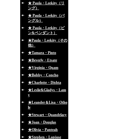
★ Paula・Leekity（リ
ング）
★ Paula・Leekity（バ
ングル）
★ Paula・Leekity（ピ
ン&ペンダント）
★Paula・Leekity（その
他）
★Tamara・Pinto
★Beverly・Etsate
★Virginia・Quam
★Bobby・Concho
★Charlotte・Dishta
★Leslie&Gladys・Lam
y
★Leander＆Lisa・Otho
le
★Stewart・Quandelacy
★Joan・Douglas
★Olivia・Panteah
★Stephen・Lonjose