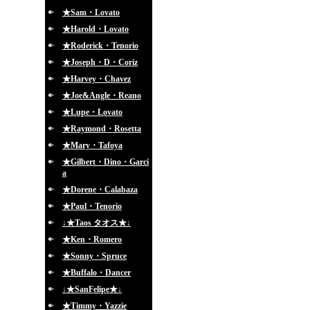
★Sam・Lovato
★Harold・Lovato
★Roderick・Tenorio
★Joseph・D・Coriz
★Harvey・Chavez
★Joe&Angle・Reano
★Lupe・Lovato
★Raymond・Rosetta
★Mary・Tafoya
★Gilbert・Dino・Garci
a
★Dorene・Calabaza
★Paul・Tenorio
↓★Taos タオス★↓
★Ken・Romero
★Sonny・Spruce
★Buffalo・Dancer
↓★SanFelipe★↓
★Timmy・Yazzie