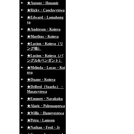
★Antone・Honanie
★Ricky・Coochwytewa
★Edward・Lomahong
va
★Anderson・Koinva
★Marthus・Koinva
★Lucion・Koinva（リ
ング他）
★Lucion・Koinva（バ
ングル&ペンダント）
★Melinda・Lucas・Koi
nva
★Duane・Koinva
★Delfred（Sparks）・
Masawytewa
★Emmett・Navakuku
★Alaric・Polequaptewa
★Willis・Humeyestewa
★Petra・Lamson
★Nathan・Fred・Jr