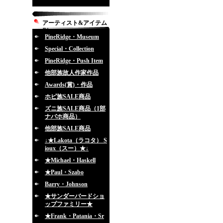
アーティスト&アイテム
別
PineRidge・Museum
Special・Collection
PineRidge・Push Item
他部族故人作家作品
Awards(賞)・作品
ホピ族SALE商品
ズニ族SALE商品（1部
ナバホ商品）
他部族SALE商品
↓★Lakota（ラコタ） S
ioux（スー）★↓
★Michael・Haskell
★Paul・Szabo
Barry・Johnson
★サンダーバードショ
ップファミリー★
★Frank・Patania・Sr