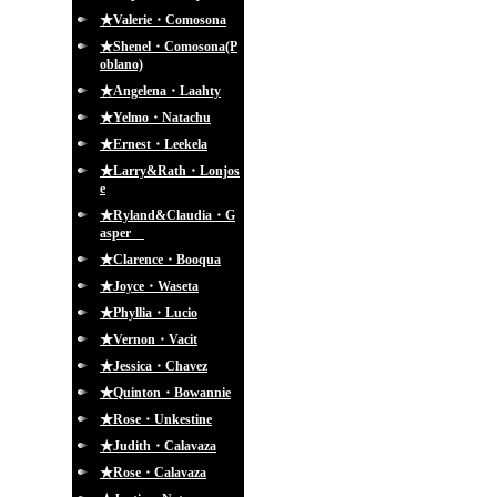
★Valerie・Comosona
★Shenel・Comosona(P
oblano)
★Angelena・Laahty
★Yelmo・Natachu
★Ernest・Leekela
★Larry&Rath・Lonjos
e
★Ryland&Claudia・G
asper
★Clarence・Booqua
★Joyce・Waseta
★Phyllia・Lucio
★Vernon・Vacit
★Jessica・Chavez
★Quinton・Bowannie
★Rose・Unkestine
★Judith・Calavaza
★Rose・Calavaza