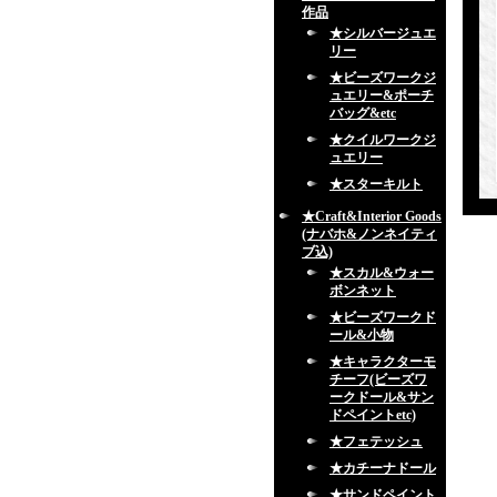
作品
★シルバージュエ
リー
★ビーズワークジ
ュエリー&ポーチ
バッグ&etc
★クイルワークジ
ュエリー
★スターキルト
★Craft&Interior Goods
(ナバホ&ノンネイティ
ブ込)
★スカル&ウォー
ボンネット
★ビーズワークド
ール&小物
★キャラクターモ
チーフ(ビーズワ
ークドール&サン
ドペイントetc)
★フェテッシュ
★カチーナドール
★サンドペイント