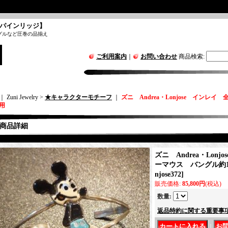
パインリッジ】
グルなど圧巻の品揃え
ご利用案内
｜
お問い合わせ
商品検索
:
｜ Zuni Jewelry >
★キャラクターモチーフ
｜
ズニ Andrea・Lonjose インレ
m用
商品詳細
ズニ Andrea・Lon
ーマウス バングル約15
njose372
]
販売価格
:
85,800円
(税込)
数量
:
返品特約に関する重要事
｜