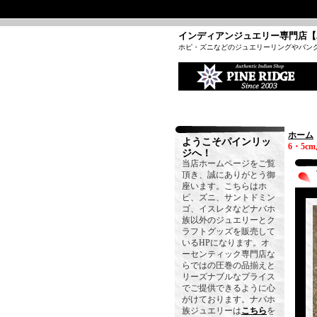
インディアンジュエリー専門店【
ホピ・ズニなどのジュエリーリングやバン
ホーム
ようこそパインリッ
6・5c
ジへ！
当店ホームページをご覧
頂き、誠にありがとう御
座います。こちらはホ
ピ、ズニ、サントドミン
ゴ、イスレタなどナバホ
族以外のジュエリーとク
ラフトグッズを販売して
いるHPになります。オ
ーセンティック専門店な
らではの圧巻の品揃えと
リーズナブルなプライス
でご提供できるように心
がけております。ナバホ
族ジュエリーは
こちら
を