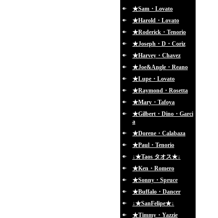
★Sam・Lovato
★Harold・Lovato
★Roderick・Tenorio
★Joseph・D・Coriz
★Harvey・Chavez
★Joe&Angle・Reano
★Lupe・Lovato
★Raymond・Rosetta
★Mary・Tafoya
★Gilbert・Dino・Garci
a
★Dorene・Calabaza
★Paul・Tenorio
↓★Taos タオス★↓
★Ken・Romero
★Sonny・Spruce
★Buffalo・Dancer
↓★SanFelipe★↓
★Timmy・Yazzie