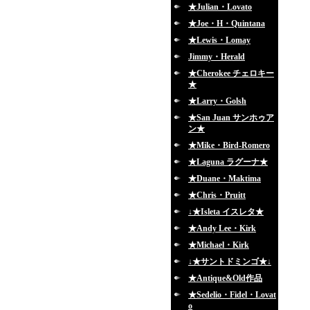
★Julian・Lovato
★Joe・H・Quintana
★Lewis・Lomay
Jimmy・Herald
★Cherokee チェロキー
★
★Larry・Golsh
★San Juan サンホゥア
ン★
★Mike・Bird-Romero
★Laguna ラグーナ★
★Duane・Maktima
★Chris・Pruitt
↓★Isleta イスレタ★
★Andy Lee・Kirk
★Michael・Kirk
↓★サントドミンゴ★↓
★Antique&Old作品
★Sedelio・Fidel・Lovat
o