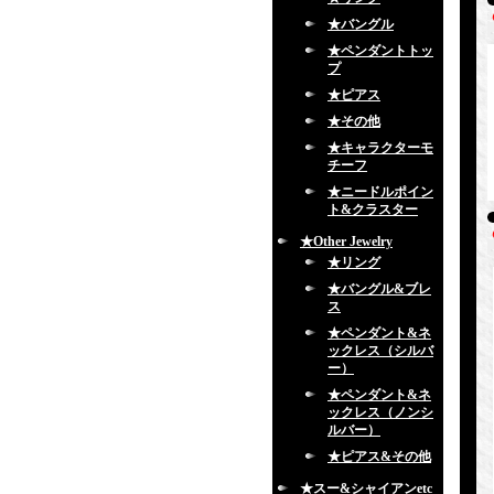
★バングル
★ペンダントトッ
プ
★ピアス
★その他
★キャラクターモ
チーフ
★ニードルポイン
ト&クラスター
★Other Jewelry
★リング
★バングル&ブレ
ス
★ペンダント&ネ
ックレス（シルバ
ー）
★ペンダント&ネ
ックレス（ノンシ
ルバー）
★ピアス&その他
★スー&シャイアンetc