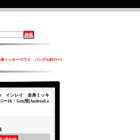
イ 全身ミッキーマウス バングル約15〜1
jose インレイ 全身ミッキ
〜16・5cm用
[
AndreaLo
項