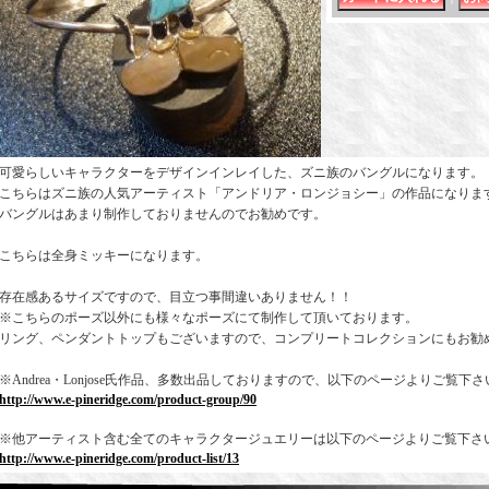
可愛らしいキャラクターをデザインインレイした、ズニ族のバングルになります。
こちらはズニ族の人気アーティスト「アンドリア・ロンジョシー」の作品になりま
バングルはあまり制作しておりませんのでお勧めです。
こちらは全身ミッキーになります。
存在感あるサイズですので、目立つ事間違いありません！！
※こちらのポーズ以外にも様々なポーズにて制作して頂いております。
リング、ペンダントトップもございますので、コンプリートコレクションにもお勧
※Andrea・Lonjose氏作品、多数出品しておりますので、以下のページよりご覧下
http://www.e-pineridge.com/product-group/90
※他アーティスト含む全てのキャラクタージュエリーは以下のページよりご覧下さ
http://www.e-pineridge.com/product-list/13