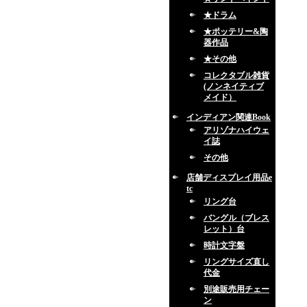
★ドラム
★ポッテリー&陶
器作品
★その他
コレクタブル雑貨
(ノンネイティブ
メイド）
インディアン関連Book
アリゾナハイウェ
イ誌
その他
店舗ディスプレイ用品e
tc
リング台
バングル（ブレス
レット）台
時計文字盤
リングサイズ直し
代金
別途販売用チェー
ン