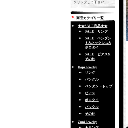
クリックして下さい。
商品カテゴリ一覧
★★SALE商品★★
SALE リング
SALE ペンダン
ト&ネックレス&
ボロタイ
SALE ピアス&
その他
Hopi Jewelry
リング
バングル
ペンダントトップ
ピアス
ボロタイ
バックル
その他
Zuni Jewelry
★リング