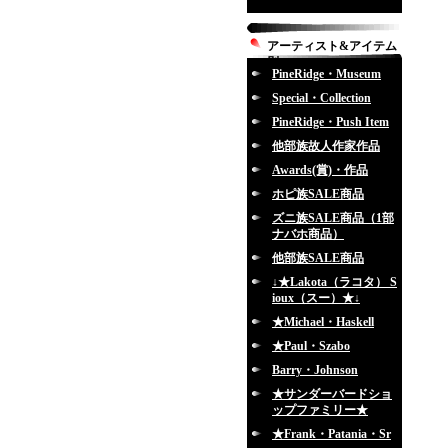
アーティスト&アイテム
別
PineRidge・Museum
Special・Collection
PineRidge・Push Item
他部族故人作家作品
Awards(賞)・作品
ホピ族SALE商品
ズニ族SALE商品（1部
ナバホ商品）
他部族SALE商品
↓★Lakota（ラコタ） S
ioux（スー）★↓
★Michael・Haskell
★Paul・Szabo
Barry・Johnson
★サンダーバードショ
ップファミリー★
★Frank・Patania・Sr