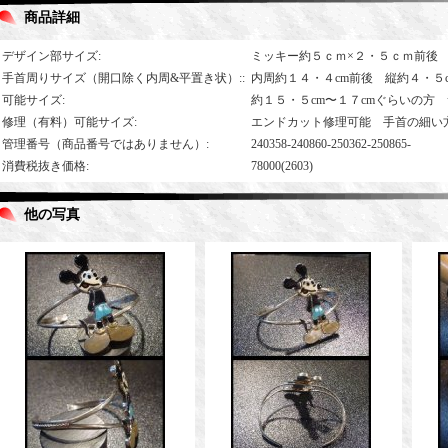
商品詳細
デザイン部サイズ
:
ミッキー約５ｃｍ×２・５ｃｍ前後
手首周りサイズ（開口除く内周&平置き状）:
:
内周約１４・４cm前後 縦約４・５
可能サイズ
:
約１５・５cm〜１７cmぐらいの方
修理（有料）可能サイズ
:
エンドカット修理可能 手首の細い
管理番号（商品番号ではありません）
:
240358-240860-250362-250865-
消費税抜き価格
:
78000(2603)
他の写真