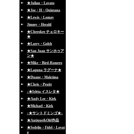
★Julian・Lovato
★Joe・H・Quintana
★Lewis・Lomay
Jimmy・Herald
★Cherokee チェロキー
★
★Larry・Golsh
★San Juan サンホゥア
ン★
★Mike・Bird-Romero
★Laguna ラグーナ★
★Duane・Maktima
★Chris・Pruitt
↓★Isleta イスレタ★
★Andy Lee・Kirk
★Michael・Kirk
↓★サントドミンゴ★↓
★Antique&Old作品
★Sedelio・Fidel・Lovat
o