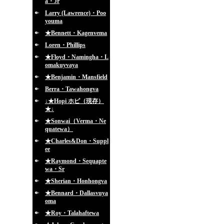
a・Jr
Larry (Lawrence)・Poo
youma
★Bennett・Kagenvema
Loren・Phillips
★Floyd・Namingha・L
omakuyvaya
★Benjamin・Mansfield
Berra・Tawahongva
↓★Hopi ホピ（現存）
★↓
★Sonwai（Verma・Ne
quatewa）
★Charles&Don・Suppl
ee
★Raymond・Sequapte
wa・Sr
★Sherian・Honhongva
★Bennard・Dallasvuya
oma
★Roy・Talahaftewa