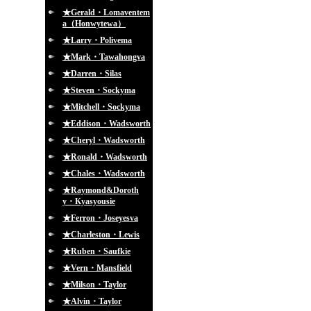
★Gerald・Lomaventem
a（Honwytewa）
★Larry・Polivema
★Mark・Tawahongva
★Darren・Silas
★Steven・Sockyma
★Mitchell・Sockyma
★Eddison・Wadsworth
★Cheryl・Wadsworth
★Ronald・Wadsworth
★Chales・Wadsworth
★Raymond&Doroth
y・Kyasyousie
★Ferron・Joseyesva
★Charleston・Lewis
★Ruben・Saufkie
★Vern・Mansfield
★Milson・Taylor
★Alvin・Taylor