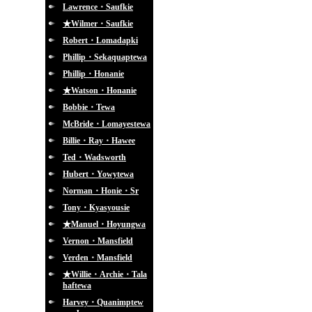
Lawrence・Saufkie
★Wilmer・Saufkie
Robert・Lomadapki
Phillip・Sekaquaptewa
Phillip・Honanie
★Watson・Honanie
Bobbie・Tewa
McBride・Lomayestewa
Billie・Ray・Hawee
Ted・Wadsworth
Hubert・Yowytewa
Norman・Honie・Sr
Tony・Kyasyousie
★Manuel・Hoyungwa
Vernon・Mansfield
Verden・Mansfield
★Willie・Archie・Tala
haftewa
Harvey・Quanimptew