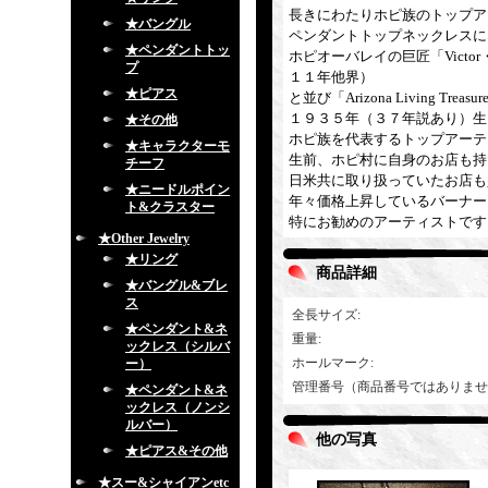
長きにわたりホピ族のトップアーテ
★バングル
ペンダントトップネックレスに
★ペンダントトッ
ホピオーバレイの巨匠「Victor・C
プ
１１年他界）
★ピアス
と並び「Arizona Living
１９３５年（３７年説あり）生
★その他
ホピ族を代表するトップアーテ
★キャラクターモ
生前、ホピ村に自身のお店も持
チーフ
日米共に取り扱っていたお店も
★ニードルポイン
年々価格上昇しているバーナー
ト&クラスター
特にお勧めのアーティストです
★Other Jewelry
★リング
商品詳細
★バングル&ブレ
ス
全長サイズ
:
★ペンダント&ネ
重量
:
ックレス（シルバ
ホールマーク
:
ー）
管理番号（商品番号ではありませ
★ペンダント&ネ
ックレス（ノンシ
ルバー）
他の写真
★ピアス&その他
★スー&シャイアンetc