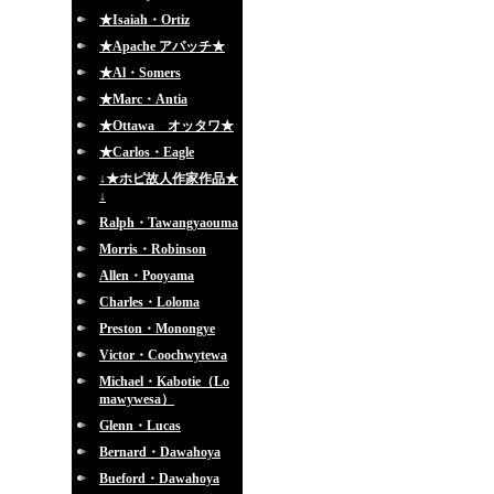
★Isaiah・Ortiz
★Apache アパッチ★
★Al・Somers
★Marc・Antia
★Ottawa オッタワ★
★Carlos・Eagle
↓★ホピ故人作家作品★
↓
Ralph・Tawangyaouma
Morris・Robinson
Allen・Pooyama
Charles・Loloma
Preston・Monongye
Victor・Coochwytewa
Michael・Kabotie（Lo
mawywesa）
Glenn・Lucas
Bernard・Dawahoya
Bueford・Dawahoya