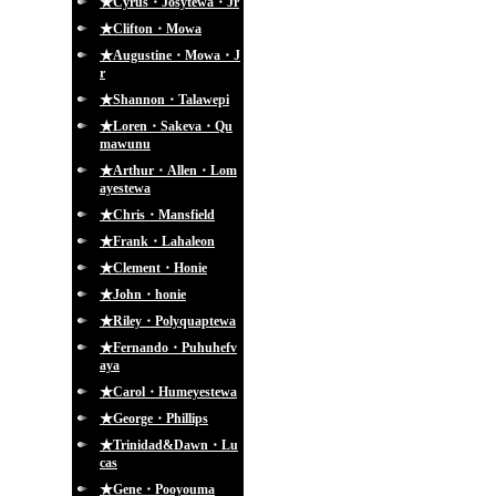
★Cyrus・Josytewa・Jr
★Clifton・Mowa
★Augustine・Mowa・J
r
★Shannon・Talawepi
★Loren・Sakeva・Qu
mawunu
★Arthur・Allen・Lom
ayestewa
★Chris・Mansfield
★Frank・Lahaleon
★Clement・Honie
★John・honie
★Riley・Polyquaptewa
★Fernando・Puhuhefv
aya
★Carol・Humeyestewa
★George・Phillips
★Trinidad&Dawn・Lu
cas
★Gene・Pooyouma