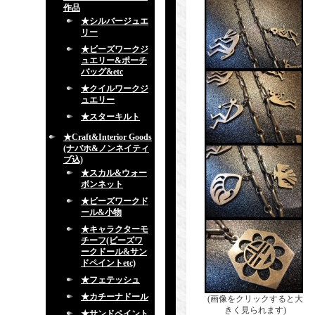
作品
★シルバージュエ
リー
★ビーズワークジ
ュエリー&ポーチ
バッグ&etc
★クイルワークジ
ュエリー
★スターキルト
★Craft&Interior Goods
(ナバホ&ノンネイティ
ブ込)
★スカル&ウォー
ボンネット
★ビーズワークド
ール&小物
★キャラクターモ
チーフ(ビーズワ
ークドール&サン
ドペイントetc)
★フェテッシュ
★カチーナドール
(画像をクリックすると大
きく見られます)
★サンドペイント