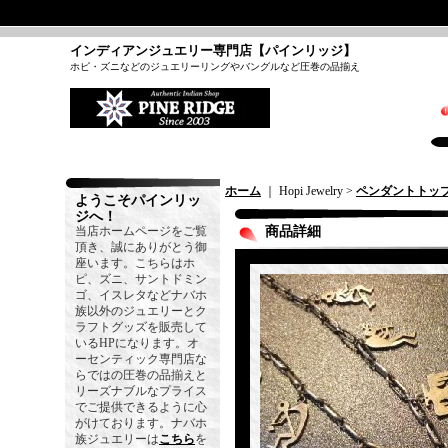
インディアンジュエリー専門店【パインリッジ】
ホピ・ズニなどのジュエリーリングやバングルなど圧巻の品揃え
ホーム
｜ Hopi Jewelry >
ペンダントトッ
ようこそパインリッ
ジへ！
当店ホームページをご覧
商品詳細
頂き、誠にありがとう御
座います。こちらはホ
ピ、ズニ、サントドミン
ゴ、イスレタなどナバホ
族以外のジュエリーとク
ラフトグッズを販売して
いるHPになります。オ
ーセンティック専門店な
らではの圧巻の品揃えと
リーズナブルなプライス
でご提供できるように心
がけております。ナバホ
族ジュエリーは
こちら
を