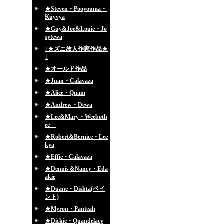
★Steven・Pooyouma・
Kuyvya
★Guy&Joe&Louie・Jo
sytewa
↓★ズニ故人作家作品★
↓
★オールド作品
★Juan・Calavaza
★Alice・Quam
★Andrew・Dewa
★Lee&Mary・Weeboth
ee
★Robert&Bernice・Lee
kya
★Effie・Calavaza
★Dennis＆Nancy・Eda
akie
★Duane・Dishta(ペイ
ント)
★Myron・Panteah
★Dickie・Quandelacy