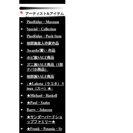
アーティスト&アイテム
別
PineRidge・Museum
Special・Collection
PineRidge・Push Item
他部族故人作家作品
Awards(賞)・作品
ホピ族SALE商品
ズニ族SALE商品（1部
ナバホ商品）
他部族SALE商品
↓★Lakota（ラコタ） S
ioux（スー）★↓
★Michael・Haskell
★Paul・Szabo
Barry・Johnson
★サンダーバードショ
ップファミリー★
★Frank・Patania・Sr