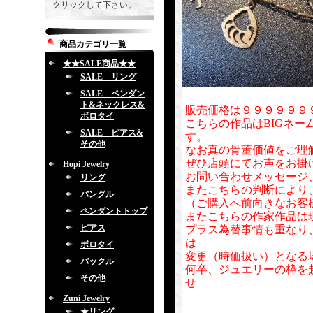
クリックして下さい。
商品カテゴリ一覧
★★SALE商品★★
SALE リング
SALE ペンダン
ト&ネックレス&
販売価格は９９９９９９
ボロタイ
こちらの作品はBIGネー
SALE ピアス&
す。
その他
なお真の骨董価値をご理
ぜひ店頭にてお声をお掛
Hopi Jewelry
お問い合わせメッセージ
リング
またこちらの判断により
バングル
（ご購入へ前向きなお客
ペンダントトップ
またこちらの作家作品は
ピアス
プラス為替事情も重なり
は
ボロタイ
変更（時価扱い）となる
バックル
何卒、ジュエリーの枠を
その他
せ
Zuni Jewelry
★リング