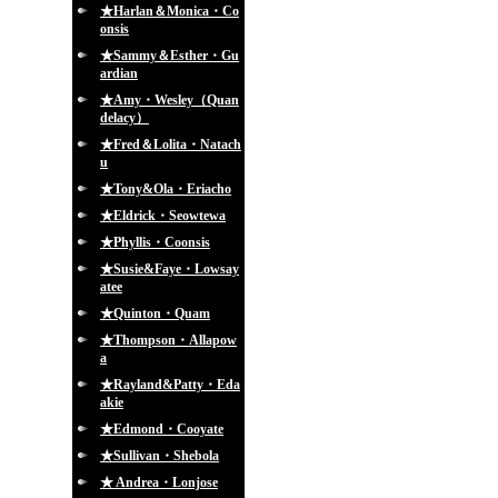
★Harlan＆Monica・Co
onsis
★Sammy＆Esther・Gu
ardian
★Amy・Wesley（Quan
delacy）
★Fred＆Lolita・Natach
u
★Tony&Ola・Eriacho
★Eldrick・Seowtewa
★Phyllis・Coonsis
★Susie&Faye・Lowsay
atee
★Quinton・Quam
★Thompson・Allapow
a
★Rayland&Patty・Eda
akie
★Edmond・Cooyate
★Sullivan・Shebola
★ Andrea・Lonjose