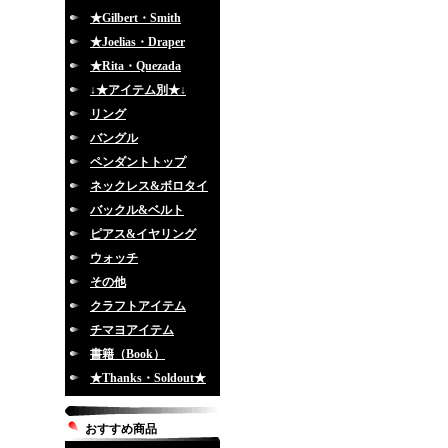
★Gilbert・Smith
★Joelias・Draper
★Rita・Quezada
↓★アイテム別★↓
リング
バングル
ペンダントトップ
ネックレス&ボロタイ
バックル&ベルト
ピアス&イヤリング
ウォッチ
その他
クラフトアイテム
チマヨアイテム
書籍（Book）
★Thanks・Soldout★
おすすめ商品