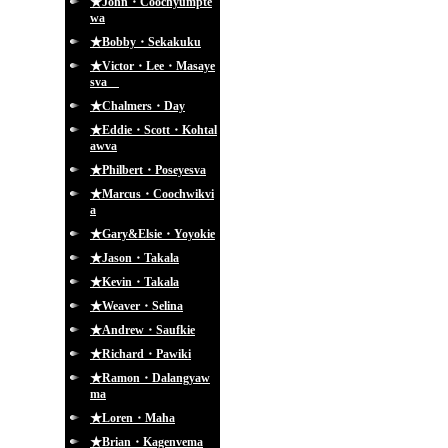
★John・Coochyumpte
wa
★Bobby・Sekakuku
★Victor・Lee・Masaye
sva
★Chalmers・Day
★Eddie・Scott・Kohtal
awva
★Philbert・Poseyesva
★Marcus・Coochwikvi
a
★Gary&Elsie・Yoyokie
★Jason・Takala
★Kevin・Takala
★Weaver・Selina
★Andrew・Saufkie
★Richard・Pawiki
★Ramon・Dalangyaw
ma
★Loren・Maha
★Brian・Kagenvema