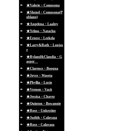
★Valerie・Comosona
★Shenel・Comosona(P
oblano)
★Angelena・Laahty
★Yelmo・Natachu
★Ernest・Leekela
★Larry&Rath・Lonjos
e
★Ryland&Claudia・G
asper
★Clarence・Booqua
★Joyce・Waseta
★Phyllia・Lucio
★Vernon・Vacit
★Jessica・Chavez
★Quinton・Bowannie
★Rose・Unkestine
★Judith・Calavaza
★Rose・Calavaza