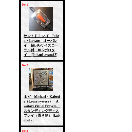
No.1
サントドミンゴ Julia
n・Lovato オーバレ
イ 超BIGサイズコー
ラル付 BIGボロタ
イ
[JulianLovato13]
No.2
ホピ Michael・Kaboti
e（Lomawywesa） A
watovi Visual Prayers
スタンディングディス
プレイ（置き物）
[kab
otie17]
No.3