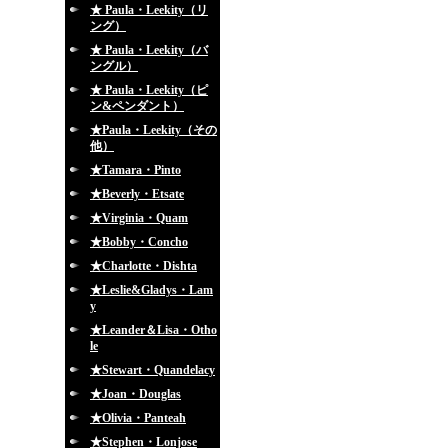
★ Paula・Leekity（リ
ング）
★ Paula・Leekity（バ
ングル）
★ Paula・Leekity（ピ
ン&ペンダント）
★Paula・Leekity（その
他）
★Tamara・Pinto
★Beverly・Etsate
★Virginia・Quam
★Bobby・Concho
★Charlotte・Dishta
★Leslie&Gladys・Lam
y
★Leander＆Lisa・Otho
le
★Stewart・Quandelacy
★Joan・Douglas
★Olivia・Panteah
★Stephen・Lonjose