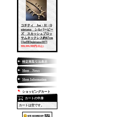
コチティ Joe・H・Q
uintana シルバービー
ズ スカッシュブロッ
サムネックレス約67cm
[JoeHQuintana107]
999,999,999円
(税込)
特定商取引法表示
Shop News
Shop Information
ショッピングカート
カートの中身
カートは空です。