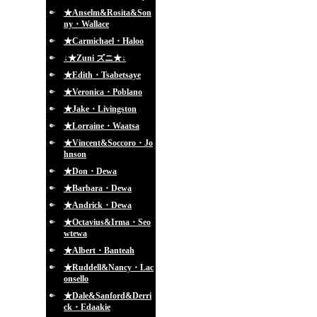
★Anselm&Rosita&Son
ny・Wallace
★Carmichael・Haloo
↓★Zuni ズニ★↓
★Edith・Tsabetsaye
★Veronica・Poblano
★Jake・Livingston
★Lorraine・Waatsa
★Vincent&Soccoro・Jo
hnson
★Don・Dewa
★Barbara・Dewa
★Andrick・Dewa
★Octavius&Irma・Seo
wtewa
★Albert・Banteah
★Ruddell&Nancy・Lac
onsello
★Dale&Sanford&Derri
ck・Edaakie