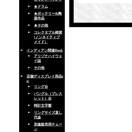
★ドラム
★ポッテリー&陶
器作品
★その他
コレクタブル雑貨
(ノンネイティブ
メイド）
インディアン関連Book
アリゾナハイウェ
イ誌
その他
店舗ディスプレイ用品e
tc
リング台
バングル（ブレス
レット）台
時計文字盤
リングサイズ直し
代金
別途販売用チェー
ン