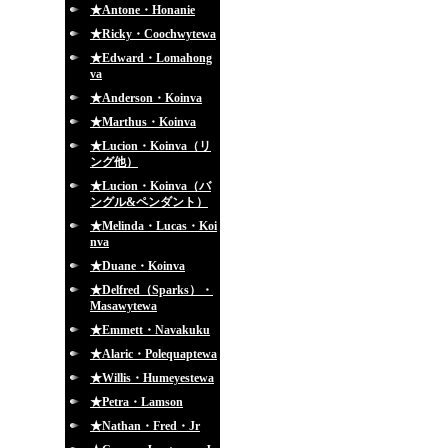
★Antone・Honanie
★Ricky・Coochwytewa
★Edward・Lomahong
va
★Anderson・Koinva
★Marthus・Koinva
★Lucion・Koinva（リ
ング他）
★Lucion・Koinva（バ
ングル&ペンダント）
★Melinda・Lucas・Koi
nva
★Duane・Koinva
★Delfred（Sparks）・
Masawytewa
★Emmett・Navakuku
★Alaric・Polequaptewa
★Willis・Humeyestewa
★Petra・Lamson
★Nathan・Fred・Jr