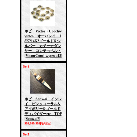
ホピ Victor・Coochw
ytewa オーバレイ 1
8K?14K?ゴールド&シ
ルバー カチーナダン
サー コンチョベルト
[VictorCoochwytewa13]
No.4
ホピ Sonwai インレ
イ ピンクコーラル&
アイボリー&ゴールド
ディバイダーetc TOP
[Sonwai7]
999,999,999円
(税込)
No.5