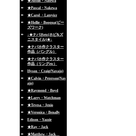
★Justin・Natewa
★Pascal・Nakewa
★Carol ・Lateyice
★Hollie・Booqua(ビー
ズワーク)
↓★ナバホetc(ホピ&ズ
ニスタイル)★↓
★ナバホ作クラスター
作品（バングル）
★ナバホ作クラスター
作品（リングetc）
Hyson・Craig(Navajo)
★Calvin・Peterson(Nav
ajo)
★Raymond・Boyd
★Larry・Watchman
★Tevesa・Jenio
★Veronica・Benally
Edison・Yazzie
★Ray・Jack
★Matthew・Jack