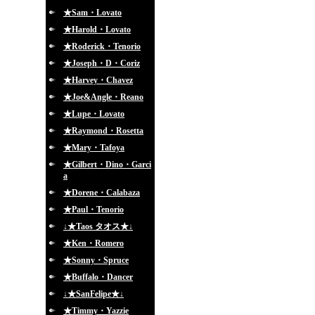
★Sam・Lovato
★Harold・Lovato
★Roderick・Tenorio
★Joseph・D・Coriz
★Harvey・Chavez
★Joe&Angle・Reano
★Lupe・Lovato
★Raymond・Rosetta
★Mary・Tafoya
★Gilbert・Dino・Garci
a
★Dorene・Calabaza
★Paul・Tenorio
↓★Taos タオス★↓
★Ken・Romero
★Sonny・Spruce
★Buffalo・Dancer
↓★SanFelipe★↓
★Timmy・Yazzie