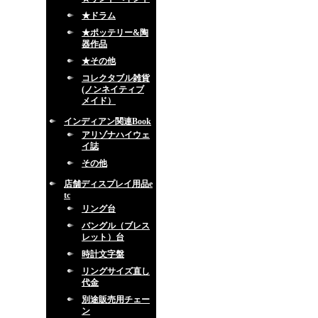
★ドラム
★ポッテリー&陶
器作品
★その他
コレクタブル雑貨
(ノンネイティブ
メイド）
インディアン関連Book
アリゾナハイウェ
イ誌
その他
店舗ディスプレイ用品e
tc
リング台
バングル（ブレス
レット）台
時計文字盤
リングサイズ直し
代金
別途販売用チェー
ン