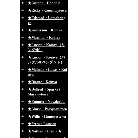
★Antone・Honanie
★Ricky・Coochwytewa
★Edward・Lomahong
va
★Anderson・Koinva
★Marthus・Koinva
★Lucion・Koinva（リ
ング他）
★Lucion・Koinva（バ
ングル&ペンダント）
★Melinda・Lucas・Koi
nva
★Duane・Koinva
★Delfred（Sparks）・
Masawytewa
★Emmett・Navakuku
★Alaric・Polequaptewa
★Willis・Humeyestewa
★Petra・Lamson
★Nathan・Fred・Jr