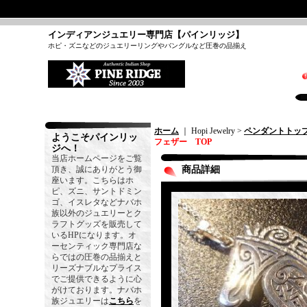
インディアンジュエリー専門店【パインリッジ】
ホピ・ズニなどのジュエリーリングやバングルなど圧巻の品揃え
ホーム
｜ Hopi Jewelry >
ペンダントトッ
ようこそパインリッ
フェザー TOP
ジへ！
当店ホームページをご覧
頂き、誠にありがとう御
商品詳細
座います。こちらはホ
ピ、ズニ、サントドミン
ゴ、イスレタなどナバホ
族以外のジュエリーとク
ラフトグッズを販売して
いるHPになります。オ
ーセンティック専門店な
らではの圧巻の品揃えと
リーズナブルなプライス
でご提供できるように心
がけております。ナバホ
族ジュエリーは
こちら
を