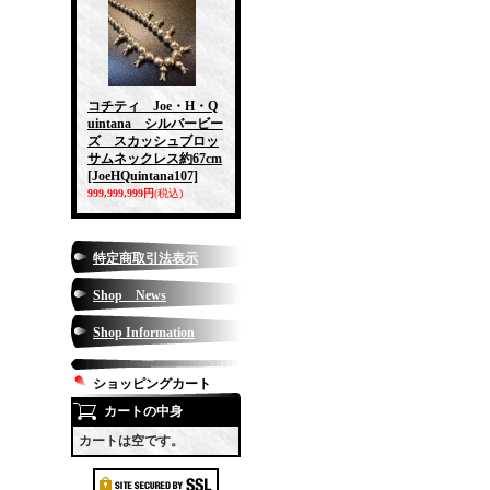
コチティ Joe・H・Q
uintana シルバービー
ズ スカッシュブロッ
サムネックレス約67cm
[JoeHQuintana107]
999,999,999円
(税込)
特定商取引法表示
Shop News
Shop Information
ショッピングカート
カートの中身
カートは空です。