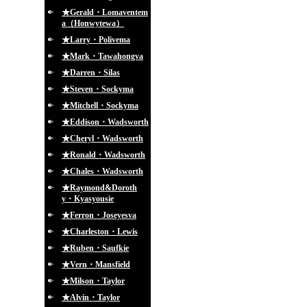
★Gerald・Lomaventem
a（Honwytewa）
★Larry・Polivema
★Mark・Tawahongva
★Darren・Silas
★Steven・Sockyma
★Mitchell・Sockyma
★Eddison・Wadsworth
★Cheryl・Wadsworth
★Ronald・Wadsworth
★Chales・Wadsworth
★Raymond&Doroth
y・Kyasyousie
★Ferron・Joseyesva
★Charleston・Lewis
★Ruben・Saufkie
★Vern・Mansfield
★Milson・Taylor
★Alvin・Taylor