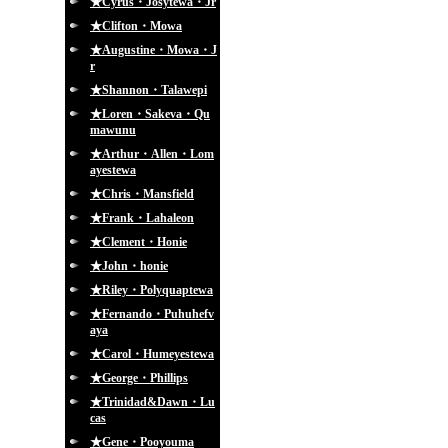
★Cyrus・Josytewa・Jr
★Clifton・Mowa
★Augustine・Mowa・J
r
★Shannon・Talawepi
★Loren・Sakeva・Qu
mawunu
★Arthur・Allen・Lom
ayestewa
★Chris・Mansfield
★Frank・Lahaleon
★Clement・Honie
★John・honie
★Riley・Polyquaptewa
★Fernando・Puhuhefv
aya
★Carol・Humeyestewa
★George・Phillips
★Trinidad&Dawn・Lu
cas
★Gene・Pooyouma