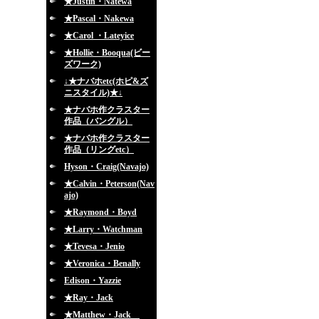
★Justin・Natewa
★Pascal・Nakewa
★Carol ・Lateyice
★Hollie・Booqua(ビー
ズワーク)
↓★ナバホetc(ホピ&ズ
ニスタイル)★↓
★ナバホ作クラスター
作品（バングル）
★ナバホ作クラスター
作品（リングetc）
Hyson・Craig(Navajo)
★Calvin・Peterson(Nav
ajo)
★Raymond・Boyd
★Larry・Watchman
★Tevesa・Jenio
★Veronica・Benally
Edison・Yazzie
★Ray・Jack
★Matthew・Jack