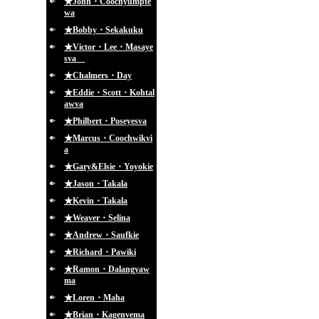
★John・Coochyumpte
wa
★Bobby・Sekakuku
★Victor・Lee・Masaye
sva
★Chalmers・Day
★Eddie・Scott・Kohtal
awva
★Philbert・Poseyesva
★Marcus・Coochwikvi
a
★Gary&Elsie・Yoyokie
★Jason・Takala
★Kevin・Takala
★Weaver・Selina
★Andrew・Saufkie
★Richard・Pawiki
★Ramon・Dalangyaw
ma
★Loren・Maha
★Brian・Kagenvema