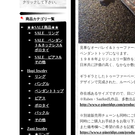
クリックして下さい。
商品カテゴリ一覧
★★SALE商品★★
SALE リング
SALE ペンダン
ト&ネックレス&
見事なオーバレイ＆トゥーファー
ボロタイ
ペンダントトップになります。
SALE ピアス&
１９８８年よりジュエリー製作を
その他
日米共に評価の高く、なかなか数
Hopi Jewelry
ギラギラとしたトゥーファーベー
リング
デザインで完成された、ルーベン
バングル
ペンダントトップ
存在感あるサイズですので、目に
ピアス
※Ruben・Saufkie氏作品
http://www.e-pineridge.com/produc
ボロタイ
バックル
※別途販売用チェーンも同時にご
その他
同時にご購入お手続きをお取り下
また備考欄へご希望の長さを記載
Zuni Jewelry
https://www.e-pineridge.com/produc
★リング