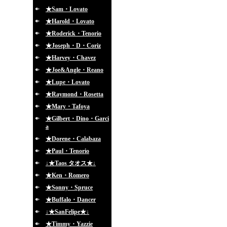
★Sam・Lovato
★Harold・Lovato
★Roderick・Tenorio
★Joseph・D・Coriz
★Harvey・Chavez
★Joe&Angle・Reano
★Lupe・Lovato
★Raymond・Rosetta
★Mary・Tafoya
★Gilbert・Dino・Garci
a
★Dorene・Calabaza
★Paul・Tenorio
↓★Taos タオス★↓
★Ken・Romero
★Sonny・Spruce
★Buffalo・Dancer
↓★SanFelipe★↓
★Timmy・Yazzie