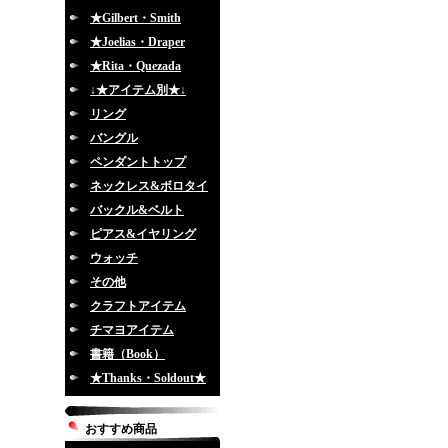
★Gilbert・Smith
★Joelias・Draper
★Rita・Quezada
↓★アイテム別★↓
リング
バングル
ペンダントトップ
ネックレス&ボロタイ
バックル&ベルト
ピアス&イヤリング
ウォッチ
その他
クラフトアイテム
チマヨアイテム
書籍（Book）
★Thanks・Soldout★
おすすめ商品