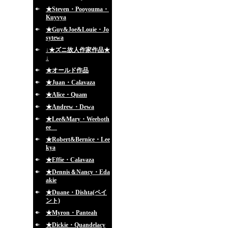
★Steven・Pooyouma・
Kuyvya
★Guy&Joe&Louie・Jo
sytewa
↓★ズニ故人作家作品★
↓
★オールド作品
★Juan・Calavaza
★Alice・Quam
★Andrew・Dewa
★Lee&Mary・Weeboth
ee
★Robert&Bernice・Lee
kya
★Effie・Calavaza
★Dennis＆Nancy・Eda
akie
★Duane・Dishta(ペイ
ント)
★Myron・Panteah
★Dickie・Quandelacy