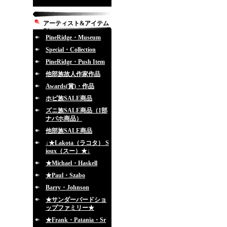
アーティスト&アイテム
別
PineRidge・Museum
Special・Collection
PineRidge・Push Item
他部族故人作家作品
Awards(賞)・作品
ホピ族SALE商品
ズニ族SALE商品（1部
ナバホ商品）
他部族SALE商品
↓★Lakota（ラコタ） S
ioux（スー）★↓
★Michael・Haskell
★Paul・Szabo
Barry・Johnson
★サンダーバードショ
ップファミリー★
★Frank・Patania・Sr