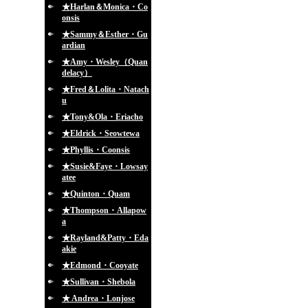
★Harlan＆Monica・Co
onsis
★Sammy＆Esther・Gu
ardian
★Amy・Wesley（Quan
delacy）
★Fred＆Lolita・Natach
u
★Tony&Ola・Eriacho
★Eldrick・Seowtewa
★Phyllis・Coonsis
★Susie&Faye・Lowsay
atee
★Quinton・Quam
★Thompson・Allapow
a
★Rayland&Patty・Eda
akie
★Edmond・Cooyate
★Sullivan・Shebola
★ Andrea・Lonjose