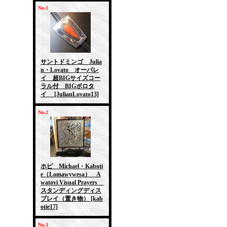
No.1
サントドミンゴ Julia
n・Lovato オーバレ
イ 超BIGサイズコー
ラル付 BIGボロタ
イ
[JulianLovato13]
No.2
ホピ Michael・Kaboti
e（Lomawywesa） A
watovi Visual Prayers
スタンディングディス
プレイ（置き物）
[kab
otie17]
No.3