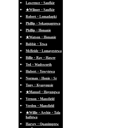
Lawrence・Saufkie
★Wilmer・Saufkie
Robert・Lomadapki
Phillip・Sekaquaptewa
Phillip・Honanie
★Watson・Honanie
Bobbie・Tewa
McBride・Lomayestewa
Billie・Ray・Hawee
Ted・Wadsworth
Hubert・Yowytewa
Norman・Honie・Sr
Tony・Kyasyousie
★Manuel・Hoyungwa
Vernon・Mansfield
Verden・Mansfield
★Willie・Archie・Tala
haftewa
Harvey・Quanimptew