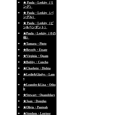
★ Paula・Leekity（リ
ング）
★ Paula・Leekity（バ
ングル）
★ Paula・Leekity（ピ
ン&ペンダント）
★Paula・Leekity（その
他）
★Tamara・Pinto
★Beverly・Etsate
★Virginia・Quam
★Bobby・Concho
★Charlotte・Dishta
★Leslie&Gladys・Lam
y
★Leander＆Lisa・Otho
le
★Stewart・Quandelacy
★Joan・Douglas
★Olivia・Panteah
★Stephen・Lonjose