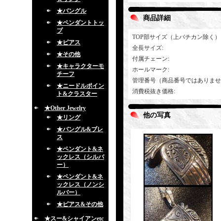
★バングル
商品詳細
★ペンダントトッ
プ
TOP部サイズ（上バチカン除く）
★ピアス
全長サイズ
:
★その他
付属チェーン
:
★キャラクターモ
ホールマーク
:
チーフ
管理番号（商品番号ではありませ
★ニードルポイン
消費税抜き価格
:
ト&クラスター
★Other Jewelry
他の写真
★リング
★バングル&ブレ
ス
★ペンダント&ネ
ックレス（シルバ
ー）
★ペンダント&ネ
ックレス（ノンシ
ルバー）
★ピアス&その他
★スー&シャイアンetc