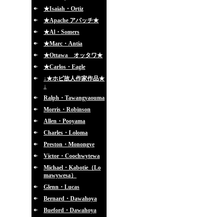
★Isaiah・Ortiz
★Apache アパッチ★
★Al・Somers
★Marc・Antia
★Ottawa オッタワ★
★Carlos・Eagle
↓★ホピ故人作家作品★
↓
Ralph・Tawangyaouma
Morris・Robinson
Allen・Pooyama
Charles・Loloma
Preston・Monongye
Victor・Coochwytewa
Michael・Kabotie（Lo
mawywesa）
Glenn・Lucas
Bernard・Dawahoya
Bueford・Dawahoya