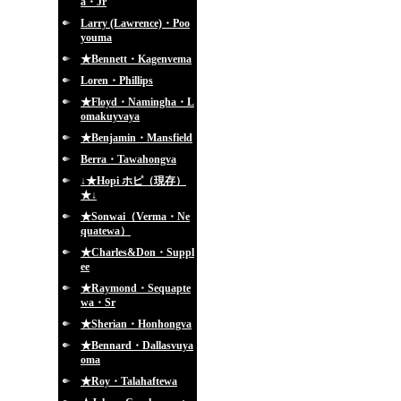
a・Jr
Larry (Lawrence)・Poo
youma
★Bennett・Kagenvema
Loren・Phillips
★Floyd・Namingha・L
omakuyvaya
★Benjamin・Mansfield
Berra・Tawahongva
↓★Hopi ホピ（現存）
★↓
★Sonwai（Verma・Ne
quatewa）
★Charles&Don・Suppl
ee
★Raymond・Sequapte
wa・Sr
★Sherian・Honhongva
★Bennard・Dallasvuya
oma
★Roy・Talahaftewa