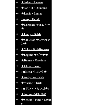
★Julian・Lovato
★Joe・H・Quintana
★Lewis・Lomay
Jimmy・Herald
★Cherokee チェロキー
★
★Larry・Golsh
★San Juan サンホゥア
ン★
★Mike・Bird-Romero
★Laguna ラグーナ★
★Duane・Maktima
★Chris・Pruitt
↓★Isleta イスレタ★
★Andy Lee・Kirk
★Michael・Kirk
↓★サントドミンゴ★↓
★Antique&Old作品
★Sedelio・Fidel・Lovat
o