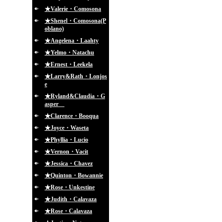
★Valerie・Comosona
★Shenel・Comosona(P
oblano)
★Angelena・Laahty
★Yelmo・Natachu
★Ernest・Leekela
★Larry&Rath・Lonjos
e
★Ryland&Claudia・G
asper
★Clarence・Booqua
★Joyce・Waseta
★Phyllia・Lucio
★Vernon・Vacit
★Jessica・Chavez
★Quinton・Bowannie
★Rose・Unkestine
★Judith・Calavaza
★Rose・Calavaza