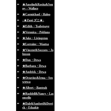
★Anselm&Rosita&Son
ny・Wallace
★Carmichael・Haloo
↓★Zuni ズニ★↓
★Edith・Tsabetsaye
★Veronica・Poblano
★Jake・Livingston
★Lorraine・Waatsa
★Vincent&Soccoro・Jo
hnson
★Don・Dewa
★Barbara・Dewa
★Andrick・Dewa
★Octavius&Irma・Seo
wtewa
★Albert・Banteah
★Ruddell&Nancy・Lac
onsello
★Dale&Sanford&Derri
ck・Edaakie