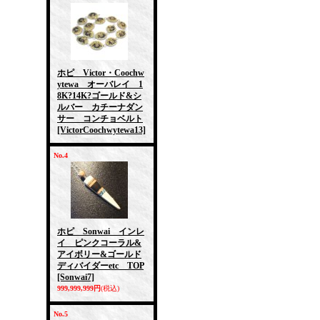
ホピ Victor・Coochw
ytewa オーバレイ 1
8K?14K?ゴールド&シ
ルバー カチーナダン
サー コンチョベルト
[VictorCoochwytewa13]
No.4
ホピ Sonwai インレ
イ ピンクコーラル&
アイボリー&ゴールド
ディバイダーetc TOP
[Sonwai7]
999,999,999円
(税込)
No.5