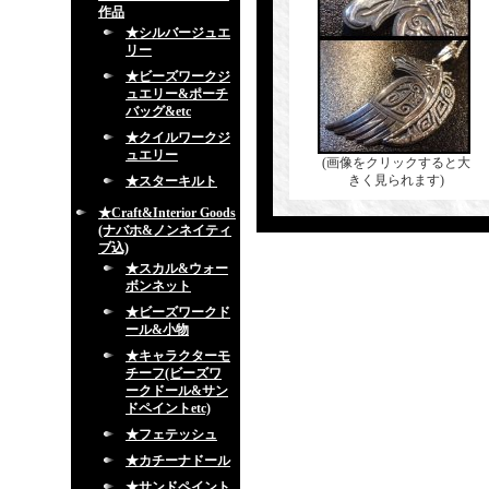
作品
★シルバージュエ
リー
★ビーズワークジ
ュエリー&ポーチ
バッグ&etc
★クイルワークジ
ュエリー
(画像をクリックすると大
きく見られます)
★スターキルト
★Craft&Interior Goods
(ナバホ&ノンネイティ
ブ込)
★スカル&ウォー
ボンネット
★ビーズワークド
ール&小物
★キャラクターモ
チーフ(ビーズワ
ークドール&サン
ドペイントetc)
★フェテッシュ
★カチーナドール
★サンドペイント