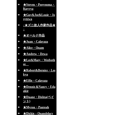
★Steven・Pooyouma・
Kuyvya
★Guy&Joe&Louie・Jo
sytewa
↓★ズニ故人作家作品★
↓
★オールド作品
★Juan・Calavaza
★Alice・Quam
★Andrew・Dewa
★Lee&Mary・Weeboth
ee
★Robert&Bernice・Lee
kya
★Effie・Calavaza
★Dennis＆Nancy・Eda
akie
★Duane・Dishta(ペイ
ント)
★Myron・Panteah
★Dickie・Quandelacy