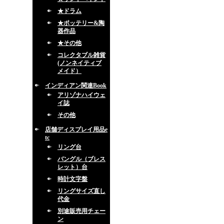
★ドラム
★ポッテリー&陶
器作品
★その他
コレクタブル雑貨
(ノンネイティブ
メイド）
インディアン関連Book
アリゾナハイウェ
イ誌
その他
店舗ディスプレイ用品e
tc
リング台
バングル（ブレス
レット）台
時計文字盤
リングサイズ直し
代金
別途販売用チェー
ン