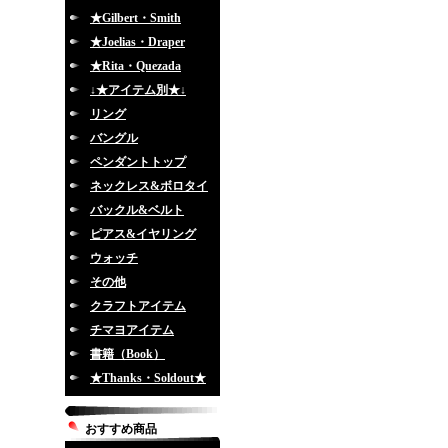
★Gilbert・Smith
★Joelias・Draper
★Rita・Quezada
↓★アイテム別★↓
リング
バングル
ペンダントトップ
ネックレス&ボロタイ
バックル&ベルト
ピアス&イヤリング
ウォッチ
その他
クラフトアイテム
チマヨアイテム
書籍（Book）
★Thanks・Soldout★
おすすめ商品