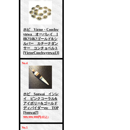
ホピ Victor・Coochw
ytewa オーバレイ 1
8K?14K?ゴールド&シ
ルバー カチーナダン
サー コンチョベルト
[VictorCoochwytewa13]
No.4
ホピ Sonwai インレ
イ ピンクコーラル&
アイボリー&ゴールド
ディバイダーetc TOP
[Sonwai7]
999,999,999円
(税込)
No.5