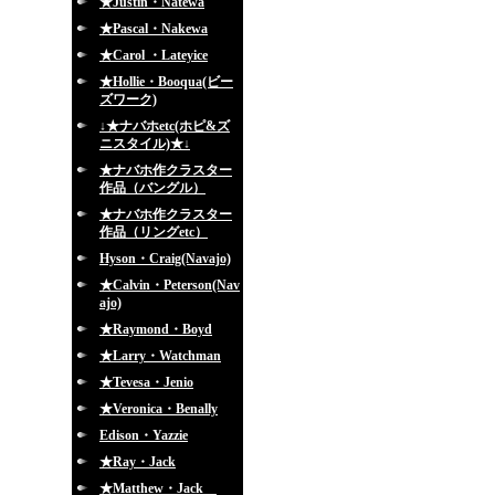
★Justin・Natewa
★Pascal・Nakewa
★Carol ・Lateyice
★Hollie・Booqua(ビー
ズワーク)
↓★ナバホetc(ホピ&ズ
ニスタイル)★↓
★ナバホ作クラスター
作品（バングル）
★ナバホ作クラスター
作品（リングetc）
Hyson・Craig(Navajo)
★Calvin・Peterson(Nav
ajo)
★Raymond・Boyd
★Larry・Watchman
★Tevesa・Jenio
★Veronica・Benally
Edison・Yazzie
★Ray・Jack
★Matthew・Jack