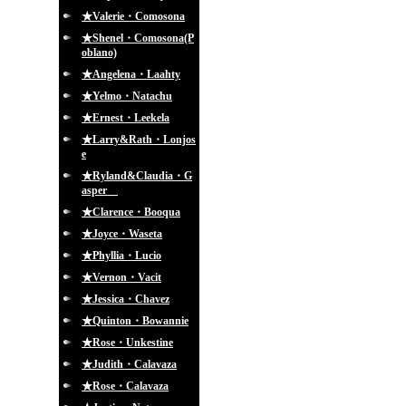
★Valerie・Comosona
★Shenel・Comosona(P
oblano)
★Angelena・Laahty
★Yelmo・Natachu
★Ernest・Leekela
★Larry&Rath・Lonjos
e
★Ryland&Claudia・G
asper
★Clarence・Booqua
★Joyce・Waseta
★Phyllia・Lucio
★Vernon・Vacit
★Jessica・Chavez
★Quinton・Bowannie
★Rose・Unkestine
★Judith・Calavaza
★Rose・Calavaza