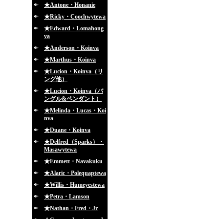
★Antone・Honanie
★Ricky・Coochwytewa
★Edward・Lomahong
va
★Anderson・Koinva
★Marthus・Koinva
★Lucion・Koinva（リ
ング他）
★Lucion・Koinva（バ
ングル&ペンダント）
★Melinda・Lucas・Koi
nva
★Duane・Koinva
★Delfred（Sparks）・
Masawytewa
★Emmett・Navakuku
★Alaric・Polequaptewa
★Willis・Humeyestewa
★Petra・Lamson
★Nathan・Fred・Jr