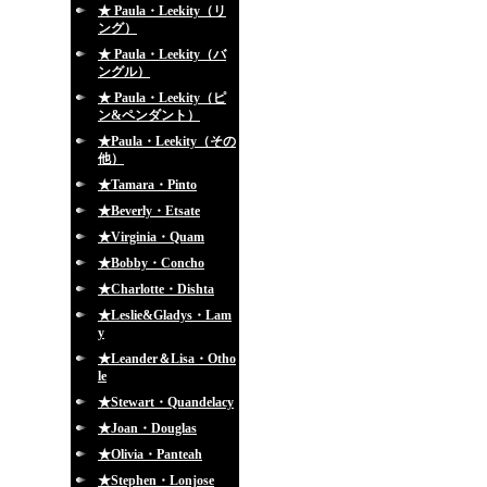
★ Paula・Leekity（リ
ング）
★ Paula・Leekity（バ
ングル）
★ Paula・Leekity（ピ
ン&ペンダント）
★Paula・Leekity（その
他）
★Tamara・Pinto
★Beverly・Etsate
★Virginia・Quam
★Bobby・Concho
★Charlotte・Dishta
★Leslie&Gladys・Lam
y
★Leander＆Lisa・Otho
le
★Stewart・Quandelacy
★Joan・Douglas
★Olivia・Panteah
★Stephen・Lonjose