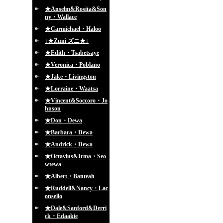
★Anselm&Rosita&Son
ny・Wallace
★Carmichael・Haloo
↓★Zuni ズニ★↓
★Edith・Tsabetsaye
★Veronica・Poblano
★Jake・Livingston
★Lorraine・Waatsa
★Vincent&Soccoro・Jo
hnson
★Don・Dewa
★Barbara・Dewa
★Andrick・Dewa
★Octavius&Irma・Seo
wtewa
★Albert・Banteah
★Ruddell&Nancy・Lac
onsello
★Dale&Sanford&Derri
ck・Edaakie