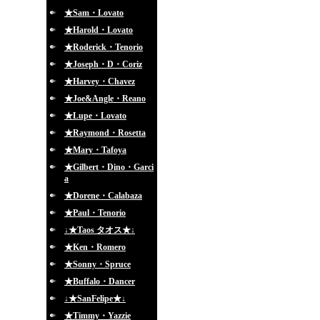
★Sam・Lovato
★Harold・Lovato
★Roderick・Tenorio
★Joseph・D・Coriz
★Harvey・Chavez
★Joe&Angle・Reano
★Lupe・Lovato
★Raymond・Rosetta
★Mary・Tafoya
★Gilbert・Dino・Garci
a
★Dorene・Calabaza
★Paul・Tenorio
↓★Taos タオス★↓
★Ken・Romero
★Sonny・Spruce
★Buffalo・Dancer
↓★SanFelipe★↓
★Timmy・Yazzie