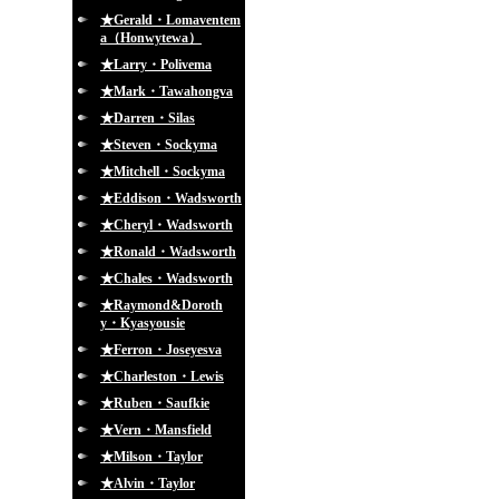
★Gerald・Lomaventem
a（Honwytewa）
★Larry・Polivema
★Mark・Tawahongva
★Darren・Silas
★Steven・Sockyma
★Mitchell・Sockyma
★Eddison・Wadsworth
★Cheryl・Wadsworth
★Ronald・Wadsworth
★Chales・Wadsworth
★Raymond&Doroth
y・Kyasyousie
★Ferron・Joseyesva
★Charleston・Lewis
★Ruben・Saufkie
★Vern・Mansfield
★Milson・Taylor
★Alvin・Taylor