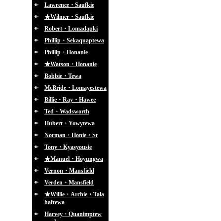
Lawrence・Saufkie
★Wilmer・Saufkie
Robert・Lomadapki
Phillip・Sekaquaptewa
Phillip・Honanie
★Watson・Honanie
Bobbie・Tewa
McBride・Lomayestewa
Billie・Ray・Hawee
Ted・Wadsworth
Hubert・Yowytewa
Norman・Honie・Sr
Tony・Kyasyousie
★Manuel・Hoyungwa
Vernon・Mansfield
Verden・Mansfield
★Willie・Archie・Tala
haftewa
Harvey・Quanimptew