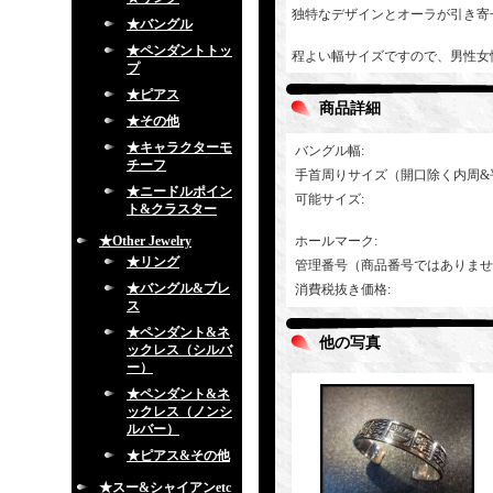
独特なデザインとオーラが引き寄
★バングル
★ペンダントトッ
程よい幅サイズですので、男性女
プ
★ピアス
商品詳細
★その他
★キャラクターモ
バングル幅
:
チーフ
手首周りサイズ（開口除く内周&
★ニードルポイン
可能サイズ
:
ト&クラスター
★Other Jewelry
ホールマーク
:
★リング
管理番号（商品番号ではありませ
★バングル&ブレ
消費税抜き価格
:
ス
★ペンダント&ネ
他の写真
ックレス（シルバ
ー）
★ペンダント&ネ
ックレス（ノンシ
ルバー）
★ピアス&その他
★スー&シャイアンetc