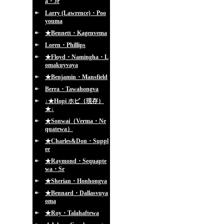
a・Jr
Larry (Lawrence)・Poo
youma
★Bennett・Kagenvema
Loren・Phillips
★Floyd・Namingha・L
omakuyvaya
★Benjamin・Mansfield
Berra・Tawahongva
↓★Hopi ホピ（現存）
★↓
★Sonwai（Verma・Ne
quatewa）
★Charles&Don・Suppl
ee
★Raymond・Sequapte
wa・Sr
★Sherian・Honhongva
★Bennard・Dallasvuya
oma
★Roy・Talahaftewa