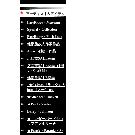
アーティスト&アイテム
別
PineRidge・Museum
Special・Collection
PineRidge・Push Item
他部族故人作家作品
Awards(賞)・作品
ホピ族SALE商品
ズニ族SALE商品（1部
ナバホ商品）
他部族SALE商品
↓★Lakota（ラコタ） S
ioux（スー）★↓
★Michael・Haskell
★Paul・Szabo
Barry・Johnson
★サンダーバードショ
ップファミリー★
★Frank・Patania・Sr