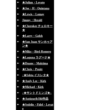
★Julian・Lovato
★Joe・H・Quintana
★Lewis・Lomay
Jimmy・Herald
★Cherokee チェロキー
★
★Larry・Golsh
★San Juan サンホゥア
ン★
★Mike・Bird-Romero
★Laguna ラグーナ★
★Duane・Maktima
★Chris・Pruitt
↓★Isleta イスレタ★
★Andy Lee・Kirk
★Michael・Kirk
↓★サントドミンゴ★↓
★Antique&Old作品
★Sedelio・Fidel・Lovat
o