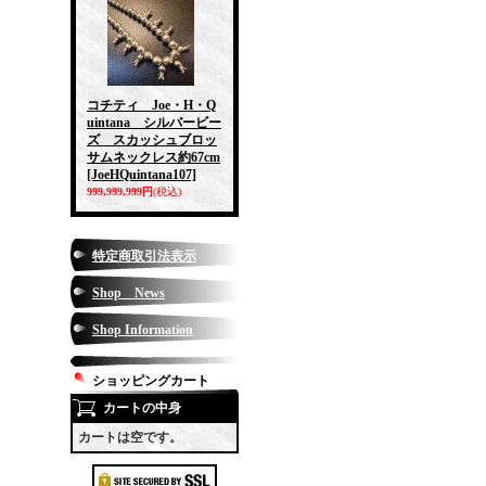
コチティ Joe・H・Q
uintana シルバービー
ズ スカッシュブロッ
サムネックレス約67cm
[JoeHQuintana107]
999,999,999円
(税込)
特定商取引法表示
Shop News
Shop Information
ショッピングカート
カートの中身
カートは空です。