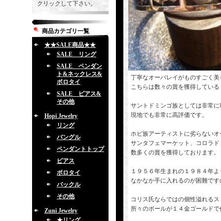
クリックして下さい。
商品カテゴリ一覧
★★SALE商品★★
SALE リング
SALE ペンダン
ト&ネックレス&
丁寧なオーバレイがものすごく美
ボロタイ
こちらは数々の賞を獲得している
SALE ピアス&
その他
サントドミンゴ族としては非常に
現地でも非常に高評価です。
Hopi Jewelry
リング
ホピ族アーティストに劣らないオ
バングル
サンタフェマーケット、コロラド
ペンダントトップ
数多くの賞を獲得しております。
ピアス
１９５６年生まれの１９８４年よ
ボロタイ
なかなか手に入れるのが困難です
バックル
その他
コリス氏ならではの個性溢れるス
所々のボールが１４金ゴールドで
Zuni Jewelry
★リング