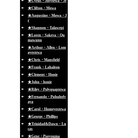
★Cyrus・Josytewa・Jr
★Clifton・Mowa
★Augustine・Mowa・J
r
★Shannon・Talawepi
★Loren・Sakeva・Qu
mawunu
★Arthur・Allen・Lom
ayestewa
★Chris・Mansfield
★Frank・Lahaleon
★Clement・Honie
★John・honie
★Riley・Polyquaptewa
★Fernando・Puhuhefv
aya
★Carol・Humeyestewa
★George・Phillips
★Trinidad&Dawn・Lu
cas
★Gene・Pooyouma