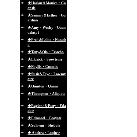
★Harlan＆Monica・Co
onsis
★Sammy＆Esther・Gu
ardian
★Amy・Wesley（Quan
delacy）
★Fred＆Lolita・Natach
u
★Tony&Ola・Eriacho
★Eldrick・Seowtewa
★Phyllis・Coonsis
★Susie&Faye・Lowsay
atee
★Quinton・Quam
★Thompson・Allapow
a
★Rayland&Patty・Eda
akie
★Edmond・Cooyate
★Sullivan・Shebola
★ Andrea・Lonjose