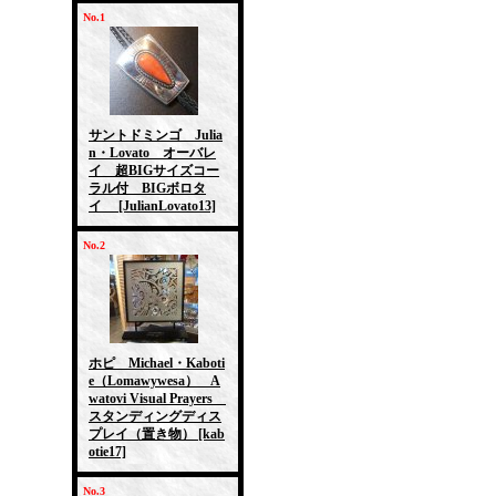
No.1
サントドミンゴ Julia
n・Lovato オーバレ
イ 超BIGサイズコー
ラル付 BIGボロタ
イ
[JulianLovato13]
No.2
ホピ Michael・Kaboti
e（Lomawywesa） A
watovi Visual Prayers
スタンディングディス
プレイ（置き物）
[kab
otie17]
No.3