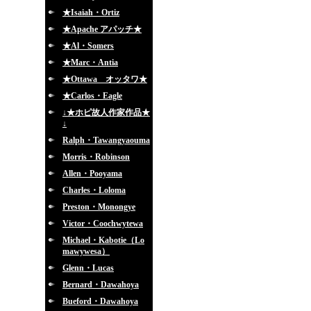
★Isaiah・Ortiz
★Apache アパッチ★
★Al・Somers
★Marc・Antia
★Ottawa オッタワ★
★Carlos・Eagle
↓★ホピ故人作家作品★
↓
Ralph・Tawangyaouma
Morris・Robinson
Allen・Pooyama
Charles・Loloma
Preston・Monongye
Victor・Coochwytewa
Michael・Kabotie（Lo
mawywesa）
Glenn・Lucas
Bernard・Dawahoya
Bueford・Dawahoya