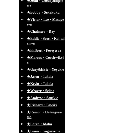
★John・Coochyumpte
wa
★Bobby・Sekakuku
★Victor・Lee・Masaye
sva
★Chalmers・Day
★Eddie・Scott・Kohtal
awva
★Philbert・Poseyesva
★Marcus・Coochwikvi
a
★Gary&Elsie・Yoyokie
★Jason・Takala
★Kevin・Takala
★Weaver・Selina
★Andrew・Saufkie
★Richard・Pawiki
★Ramon・Dalangyaw
ma
★Loren・Maha
★Brian・Kagenvema