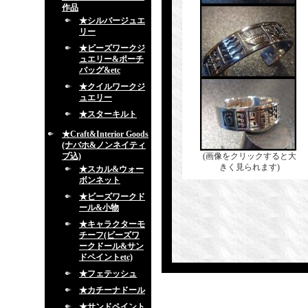
作品
★シルバージュエ
リー
★ビーズワークジ
ュエリー&ポーチ
バッグ&etc
★クイルワークジ
ュエリー
★スターキルト
★Craft&Interior Goods
(ナバホ&ノンネイティ
ブ込)
(画像をクリックすると大
きく見られます)
★スカル&ウォー
ボンネット
★ビーズワークド
ール&小物
★キャラクターモ
チーフ(ビーズワ
ークドール&サン
ドペイントetc)
★フェテッシュ
★カチーナドール
★サンドペイント