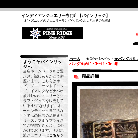
インディアンジュエリー専門店【パインリッジ】
ホピ・ズニなどのジュエリーリングやバングルなど圧巻の品揃え
ホーム
｜ ★Other Jewelry >
★バングル&
ようこそパインリッ
バングル約15・5〜16・5cm用
ジへ！
当店ホームページをご覧
頂き、誠にありがとう御
商品詳細
座います。こちらはホ
ピ、ズニ、サントドミン
ゴ、イスレタなどナバホ
族以外のジュエリーとク
ラフトグッズを販売して
いるHPになります。オ
ーセンティック専門店な
らではの圧巻の品揃えと
リーズナブルなプライス
でご提供できるように心
がけております。ナバホ
族ジュエリーは
こちら
を