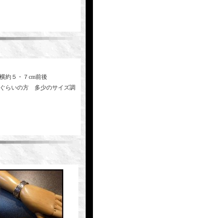
横約５・７cm前後
いぐらいの方 多少のサイズ調