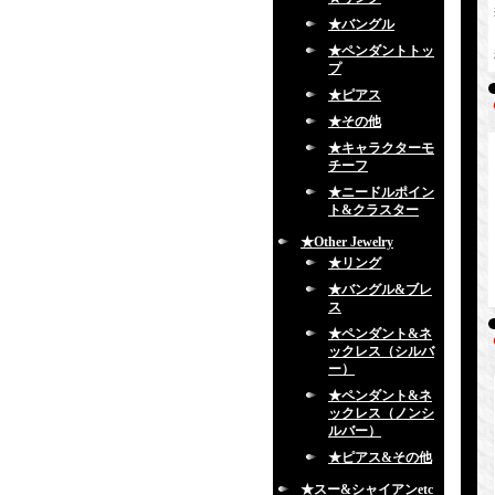
★バングル
★ペンダントトッ
プ
★ピアス
★その他
★キャラクターモ
チーフ
★ニードルポイン
ト&クラスター
★Other Jewelry
★リング
★バングル&ブレ
ス
★ペンダント&ネ
ックレス（シルバ
ー）
★ペンダント&ネ
ックレス（ノンシ
ルバー）
★ピアス&その他
★スー&シャイアンetc