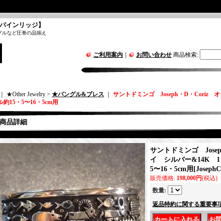
パインリッジ】
グルなど圧巻の品揃え
ご利用案内
｜
お問い合わせ
商品検索
:
｜ ★Other Jewelry >
★バングル&ブレス
｜
サントドミンゴ Joseph・D・Coriz
約15・5〜16・5cm用
商品詳細
サントドミンゴ Josep
イ シルバー&14K 1
5〜16・5cm用
[
JosephC
販売価格
:
198,000円
(税込)
数量
:
返品特約に関する重要事
｜