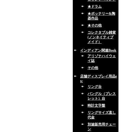
★ドラム
★ポッテリー&陶
器作品
★その他
コレクタブル雑貨
(ノンネイティブ
メイド）
インディアン関連Book
アリゾナハイウェ
イ誌
その他
店舗ディスプレイ用品e
tc
リング台
バングル（ブレス
レット）台
時計文字盤
リングサイズ直し
代金
別途販売用チェー
ン