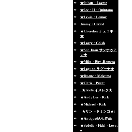
★Julian・Lovato
★Joe・H・Quintana
★Lewis・Lomay
Jimmy・Herald
★Cherokee チェロキー
★
★Larry・Golsh
★San Juan サンホゥア
ン★
★Mike・Bird-Romero
★Laguna ラグーナ★
★Duane・Maktima
★Chris・Pruitt
↓★Isleta イスレタ★
★Andy Lee・Kirk
★Michael・Kirk
↓★サントドミンゴ★↓
★Antique&Old作品
★Sedelio・Fidel・Lovat
o