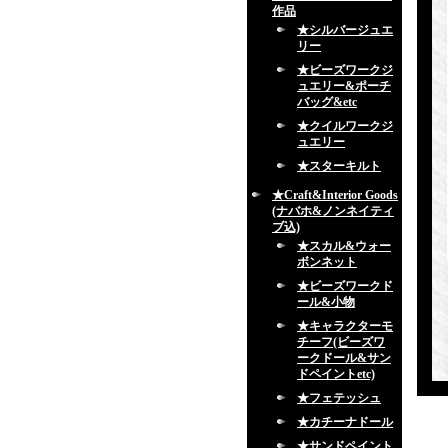
作品
★シルバージュエ
リー
★ビーズワークジ
ュエリー&ポーチ
バッグ&etc
★クイルワークジ
ュエリー
★スターキルト
★Craft&Interior Goods
(ナバホ&ノンネイティ
ブ込)
★スカル&ウォー
ボンネット
★ビーズワークド
ール&小物
★キャラクターモ
チーフ(ビーズワ
ークドール&サン
ドペイントetc)
★フェテッシュ
★カチーナドール
★サンドペイント