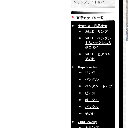
クリックして下さい。
商品カテゴリ一覧
★★SALE商品★★
SALE リング
SALE ペンダン
ト&ネックレス&
ボロタイ
SALE ピアス&
その他
Hopi Jewelry
リング
バングル
ペンダントトップ
ピアス
ボロタイ
バックル
その他
Zuni Jewelry
★リング