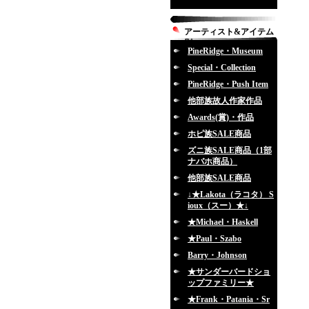
アーティスト&アイテム
別
PineRidge・Museum
Special・Collection
PineRidge・Push Item
他部族故人作家作品
Awards(賞)・作品
ホピ族SALE商品
ズニ族SALE商品（1部
ナバホ商品）
他部族SALE商品
↓★Lakota（ラコタ） S
ioux（スー）★↓
★Michael・Haskell
★Paul・Szabo
Barry・Johnson
★サンダーバードショ
ップファミリー★
★Frank・Patania・Sr