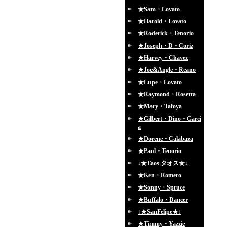
★Sam・Lovato
★Harold・Lovato
★Roderick・Tenorio
★Joseph・D・Coriz
★Harvey・Chavez
★Joe&Angle・Reano
★Lupe・Lovato
★Raymond・Rosetta
★Mary・Tafoya
★Gilbert・Dino・Garci
a
★Dorene・Calabaza
★Paul・Tenorio
↓★Taos タオス★↓
★Ken・Romero
★Sonny・Spruce
★Buffalo・Dancer
↓★SanFelipe★↓
★Timmy・Yazzie