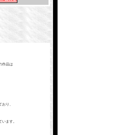
の作品は
、
ており、
ています。