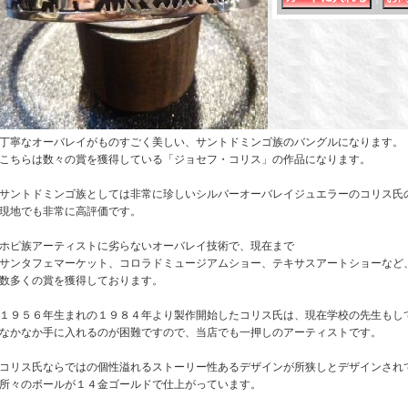
丁寧なオーバレイがものすごく美しい、サントドミンゴ族のバングルになります。
こちらは数々の賞を獲得している「ジョセフ・コリス」の作品になります。
サントドミンゴ族としては非常に珍しいシルバーオーバレイジュエラーのコリス氏
現地でも非常に高評価です。
ホピ族アーティストに劣らないオーバレイ技術で、現在まで
サンタフェマーケット、コロラドミュージアムショー、テキサスアートショーなど
数多くの賞を獲得しております。
１９５６年生まれの１９８４年より製作開始したコリス氏は、現在学校の先生もし
なかなか手に入れるのが困難ですので、当店でも一押しのアーティストです。
コリス氏ならではの個性溢れるストーリー性あるデザインが所狭しとデザインされ
所々のボールが１４金ゴールドで仕上がっています。