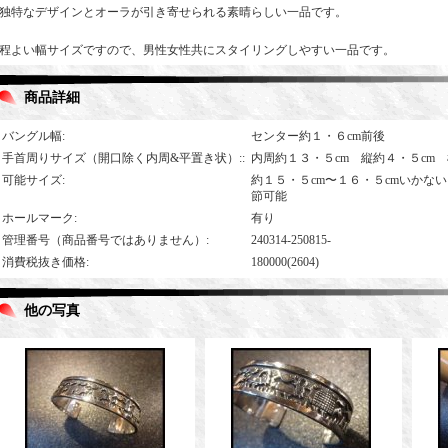
独特なデザインとオーラが引き寄せられる素晴らしい一品です。
程よい幅サイズですので、男性女性共にスタイリングしやすい一品です。
商品詳細
バングル幅
:
センター約１・６cm前後
手首周りサイズ（開口除く内周&平置き状）:
:
内周約１３・５cm 縦約４・５cm 
可能サイズ
:
約１５・５cm〜１６・５cmいかな
節可能
ホールマーク
:
有り
管理番号（商品番号ではありません）
:
240314-250815-
消費税抜き価格
:
180000(2604)
他の写真