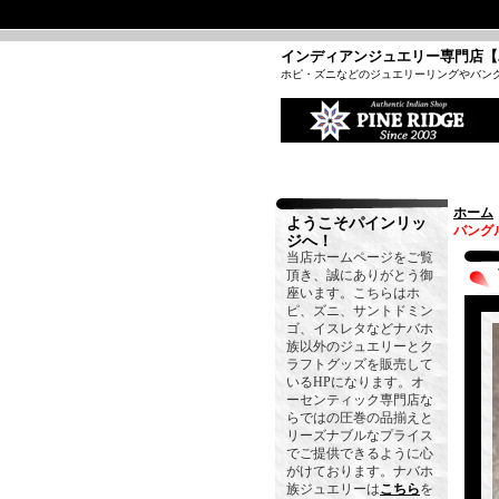
インディアンジュエリー専門店【
ホピ・ズニなどのジュエリーリングやバン
ホーム
ようこそパインリッ
バングル
ジへ！
当店ホームページをご覧
頂き、誠にありがとう御
座います。こちらはホ
ピ、ズニ、サントドミン
ゴ、イスレタなどナバホ
族以外のジュエリーとク
ラフトグッズを販売して
いるHPになります。オ
ーセンティック専門店な
らではの圧巻の品揃えと
リーズナブルなプライス
でご提供できるように心
がけております。ナバホ
族ジュエリーは
こちら
を