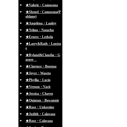
★Valerie・Comosona
★Shenel・Comosona(P
oblano)
★Angelena・Laahty
★Yelmo・Natachu
★Ernest・Leekela
★Larry&Rath・Lonjos
e
★Ryland&Claudia・G
asper
★Clarence・Booqua
★Joyce・Waseta
★Phyllia・Lucio
★Vernon・Vacit
★Jessica・Chavez
★Quinton・Bowannie
★Rose・Unkestine
★Judith・Calavaza
★Rose・Calavaza