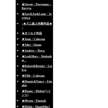
★Steven・Pooyouma・
Kuyvya
★Guy&Joe&Louie・Jo
sytewa
↓★ズニ故人作家作品★
↓
★オールド作品
★Juan・Calavaza
★Alice・Quam
★Andrew・Dewa
★Lee&Mary・Weeboth
ee
★Robert&Bernice・Lee
kya
★Effie・Calavaza
★Dennis＆Nancy・Eda
akie
★Duane・Dishta(ペイ
ント)
★Myron・Panteah
★Dickie・Quandelacy