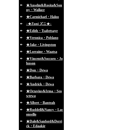
★Anselm&Rosita&Son
ny・Wallace
★Carmichael・Haloo
↓★Zuni ズニ★↓
★Edith・Tsabetsaye
★Veronica・Poblano
★Jake・Livingston
★Lorraine・Waatsa
★Vincent&Soccoro・Jo
hnson
★Don・Dewa
★Barbara・Dewa
★Andrick・Dewa
★Octavius&Irma・Seo
wtewa
★Albert・Banteah
★Ruddell&Nancy・Lac
onsello
★Dale&Sanford&Derri
ck・Edaakie