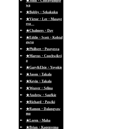
★John・Coochyumpte
wa
★Bobby・Sekakuku
★Victor・Lee・Masaye
sva
★Chalmers・Day
★Eddie・Scott・Kohtal
awva
★Philbert・Poseyesva
★Marcus・Coochwikvi
a
★Gary&Elsie・Yoyokie
★Jason・Takala
★Kevin・Takala
★Weaver・Selina
★Andrew・Saufkie
★Richard・Pawiki
★Ramon・Dalangyaw
ma
★Loren・Maha
★Brian・Kagenvema