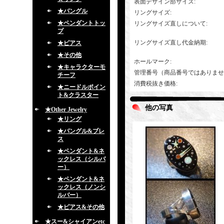
表面デザイン部サイズ
:
★バングル
リングサイズ
:
★ペンダントトッ
リングサイズ直しについて
:
プ
リングサイズ直し代金納期
:
★ピアス
★その他
ホールマーク
:
★キャラクターモ
管理番号（商品番号ではありませ
チーフ
消費税抜き価格
:
★ニードルポイン
ト&クラスター
他の写真
★Other Jewelry
★リング
★バングル&ブレ
ス
★ペンダント&ネ
ックレス（シルバ
ー）
★ペンダント&ネ
ックレス（ノンシ
ルバー）
★ピアス&その他
★スー&シャイアンetc