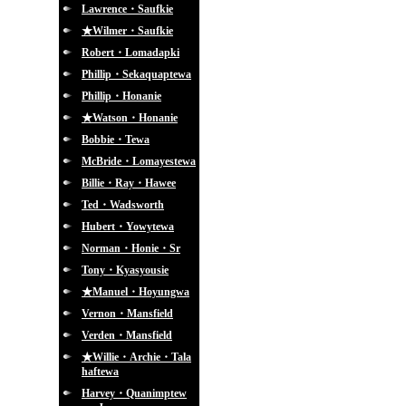
Lawrence・Saufkie
★Wilmer・Saufkie
Robert・Lomadapki
Phillip・Sekaquaptewa
Phillip・Honanie
★Watson・Honanie
Bobbie・Tewa
McBride・Lomayestewa
Billie・Ray・Hawee
Ted・Wadsworth
Hubert・Yowytewa
Norman・Honie・Sr
Tony・Kyasyousie
★Manuel・Hoyungwa
Vernon・Mansfield
Verden・Mansfield
★Willie・Archie・Tala
haftewa
Harvey・Quanimptew