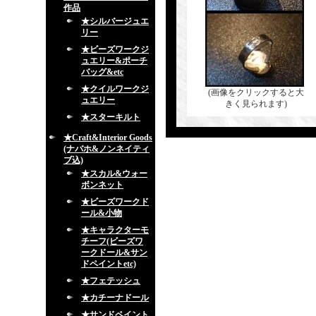
作品
★シルバージュエ
リー
★ビーズワークジ
ュエリー&ポーチ
バッグ&etc
★クイルワークジ
(画像をクリックすると大
ュエリー
きく見られます)
★スターキルト
★Craft&Interior Goods
(ナバホ&ノンネイティ
ブ込)
★スカル&ウォー
ボンネット
★ビーズワークド
ール&小物
★キャラクターモ
チーフ(ビーズワ
ークドール&サン
ドペイントetc)
★フェテッシュ
★カチーナドール
★サンドペイント