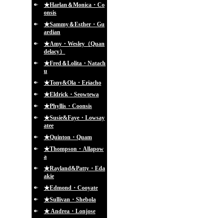
★Harlan＆Monica・Co
onsis
★Sammy＆Esther・Gu
ardian
★Amy・Wesley（Quan
delacy）
★Fred＆Lolita・Natach
u
★Tony&Ola・Eriacho
★Eldrick・Seowtewa
★Phyllis・Coonsis
★Susie&Faye・Lowsay
atee
★Quinton・Quam
★Thompson・Allapow
a
★Rayland&Patty・Eda
akie
★Edmond・Cooyate
★Sullivan・Shebola
★ Andrea・Lonjose