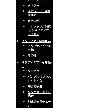
★ドラム
★ポッテリー&陶
器作品
★その他
コレクタブル雑貨
(ノンネイティブ
メイド）
インディアン関連Book
アリゾナハイウェ
イ誌
その他
店舗ディスプレイ用品e
tc
リング台
バングル（ブレス
レット）台
時計文字盤
リングサイズ直し
代金
別途販売用チェー
ン