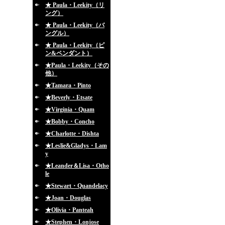
★ Paula・Leekity（リ
ング）
★ Paula・Leekity（バ
ングル）
★ Paula・Leekity（ピ
ン&ペンダント）
★Paula・Leekity（その
他）
★Tamara・Pinto
★Beverly・Etsate
★Virginia・Quam
★Bobby・Concho
★Charlotte・Dishta
★Leslie&Gladys・Lam
y
★Leander＆Lisa・Otho
le
★Stewart・Quandelacy
★Joan・Douglas
★Olivia・Panteah
★Stephen・Lonjose