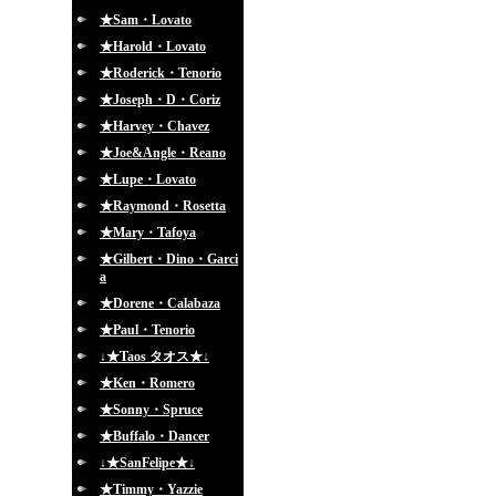
★Sam・Lovato
★Harold・Lovato
★Roderick・Tenorio
★Joseph・D・Coriz
★Harvey・Chavez
★Joe&Angle・Reano
★Lupe・Lovato
★Raymond・Rosetta
★Mary・Tafoya
★Gilbert・Dino・Garci
a
★Dorene・Calabaza
★Paul・Tenorio
↓★Taos タオス★↓
★Ken・Romero
★Sonny・Spruce
★Buffalo・Dancer
↓★SanFelipe★↓
★Timmy・Yazzie