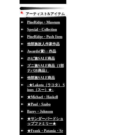
アーティスト&アイテム
別
PineRidge・Museum
Special・Collection
PineRidge・Push Item
他部族故人作家作品
Awards(賞)・作品
ホピ族SALE商品
ズニ族SALE商品（1部
ナバホ商品）
他部族SALE商品
↓★Lakota（ラコタ） S
ioux（スー）★↓
★Michael・Haskell
★Paul・Szabo
Barry・Johnson
★サンダーバードショ
ップファミリー★
★Frank・Patania・Sr