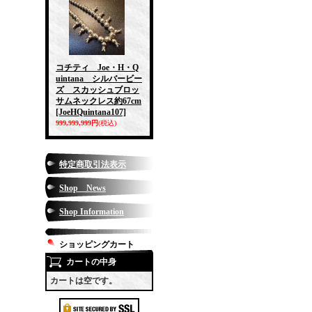
コチティ Joe・H・Q
uintana シルバービー
ズ スカッシュブロッ
サムネックレス約67cm
[JoeHQuintana107]
999,999,999円
(税込)
特定商取引法表示
Shop News
Shop Information
ショッピングカート
カートの中身
カートは空です。