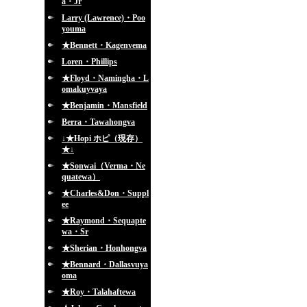
a・Jr
Larry (Lawrence)・Poo
youma
★Bennett・Kagenvema
Loren・Phillips
★Floyd・Namingha・L
omakuyvaya
★Benjamin・Mansfield
Berra・Tawahongva
↓★Hopi ホピ（現存）
★↓
★Sonwai（Verma・Ne
quatewa）
★Charles&Don・Suppl
ee
★Raymond・Sequapte
wa・Sr
★Sherian・Honhongva
★Bennard・Dallasvuya
oma
★Roy・Talahaftewa