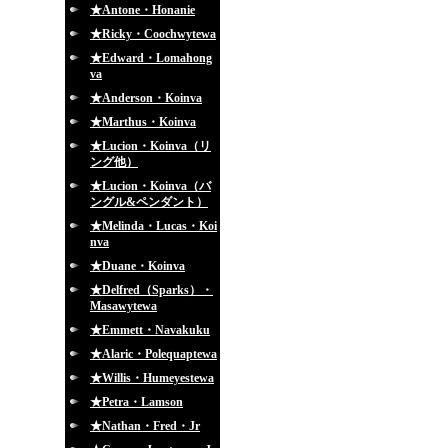
★Antone・Honanie
★Ricky・Coochwytewa
★Edward・Lomahong
va
★Anderson・Koinva
★Marthus・Koinva
★Lucion・Koinva（リ
ング他）
★Lucion・Koinva（バ
ングル&ペンダント）
★Melinda・Lucas・Koi
nva
★Duane・Koinva
★Delfred（Sparks）・
Masawytewa
★Emmett・Navakuku
★Alaric・Polequaptewa
★Willis・Humeyestewa
★Petra・Lamson
★Nathan・Fred・Jr