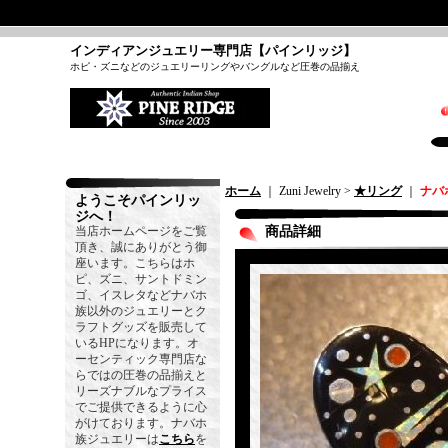
インディアンジュエリー専門店【パインリッジ】
ホピ・ズニなどのジュエリーリングやバングルなど圧巻の品揃え
ホーム
｜ Zuni Jewelry >
★リング
｜
ナバ
ようこそパインリッ
ジへ！
当店ホームページをご覧
商品詳細
頂き、誠にありがとう御
座います。こちらはホ
ピ、ズニ、サントドミン
ゴ、イスレタなどナバホ
族以外のジュエリーとク
ラフトグッズを販売して
いるHPになります。オ
ーセンティック専門店な
らではの圧巻の品揃えと
リーズナブルなプライス
でご提供できるように心
がけております。ナバホ
族ジュエリーは
こちら
を