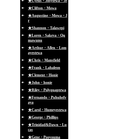
★Cyrus・Josytewa・Jr
★Clifton・Mowa
★Augustine・Mowa・J
r
★Shannon・Talawepi
★Loren・Sakeva・Qu
mawunu
★Arthur・Allen・Lom
ayestewa
★Chris・Mansfield
★Frank・Lahaleon
★Clement・Honie
★John・honie
★Riley・Polyquaptewa
★Fernando・Puhuhefv
aya
★Carol・Humeyestewa
★George・Phillips
★Trinidad&Dawn・Lu
cas
★Gene・Pooyouma