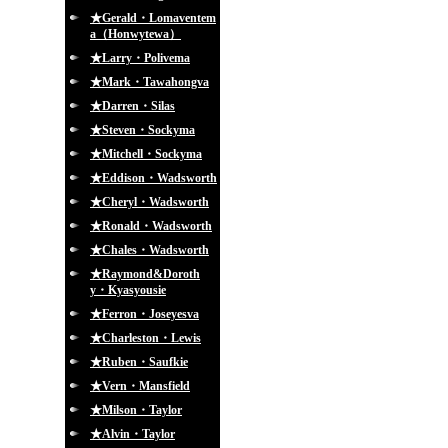
★Gerald・Lomaventem
a（Honwytewa）
★Larry・Polivema
★Mark・Tawahongva
★Darren・Silas
★Steven・Sockyma
★Mitchell・Sockyma
★Eddison・Wadsworth
★Cheryl・Wadsworth
★Ronald・Wadsworth
★Chales・Wadsworth
★Raymond&Doroth
y・Kyasyousie
★Ferron・Joseyesva
★Charleston・Lewis
★Ruben・Saufkie
★Vern・Mansfield
★Milson・Taylor
★Alvin・Taylor