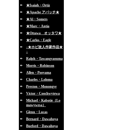
★Isaiah・Ortiz
★Apache アパッチ★
★Al・Somers
★Marc・Antia
★Ottawa オッタワ★
★Carlos・Eagle
↓★ホピ故人作家作品★
↓
Ralph・Tawangyaouma
Morris・Robinson
Allen・Pooyama
Charles・Loloma
Preston・Monongye
Victor・Coochwytewa
Michael・Kabotie（Lo
mawywesa）
Glenn・Lucas
Bernard・Dawahoya
Bueford・Dawahoya