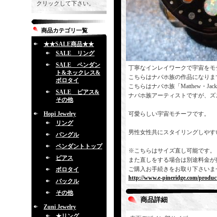
クリックして下さい。
商品カテゴリ一覧
★★SALE商品★★
SALE リング
SALE ペンダン
丁寧なインレイワークで宇宙をモ
ト&ネックレス&
こちらはナバホ族の作品になりま
ボロタイ
こちらはナバホ族「Matthew・J
SALE ピアス&
ナバホ族アーティストですが、ズ
その他
Hopi Jewelry
可愛らしい宇宙モチーフです。
リング
男性女性共にスタイリングしやす
バングル
ペンダントトップ
※こちらはサイズ直し可能です。
ピアス
また直しをする場合は別途料金が
ご購入お手続きをお取り下さいま
ボロタイ
http://www.e-pineridge.com/produc
バックル
その他
商品詳細
Zuni Jewelry
★リング