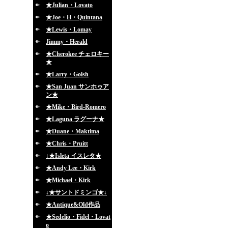
★Julian・Lovato
★Joe・H・Quintana
★Lewis・Lomay
Jimmy・Herald
★Cherokee チェロキー
★
★Larry・Golsh
★San Juan サンホゥア
ン★
★Mike・Bird-Romero
★Laguna ラグーナ★
★Duane・Maktima
★Chris・Pruitt
↓★Isleta イスレタ★
★Andy Lee・Kirk
★Michael・Kirk
↓★サントドミンゴ★↓
★Antique&Old作品
★Sedelio・Fidel・Lovat
o