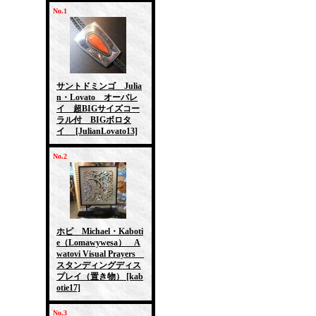
No.1
サントドミンゴ Julia
n・Lovato オーバレ
イ 超BIGサイズコー
ラル付 BIGボロタ
イ
[JulianLovato13]
No.2
ホピ Michael・Kaboti
e（Lomawywesa） A
watovi Visual Prayers
スタンディングディス
プレイ（置き物）
[kab
otie17]
No.3