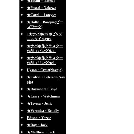
★Justin・Natewa
★Pascal・Nakewa
★Carol ・Lateyice
★Hollie・Booqua(ビー
ズワーク)
↓★ナバホetc(ホピ&ズ
ニスタイル)★↓
★ナバホ作クラスター
作品（バングル）
★ナバホ作クラスター
作品（リングetc）
Hyson・Craig(Navajo)
★Calvin・Peterson(Nav
ajo)
★Raymond・Boyd
★Larry・Watchman
★Tevesa・Jenio
★Veronica・Benally
Edison・Yazzie
★Ray・Jack
★Matthew・Jack