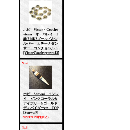
ホピ Victor・Coochw
ytewa オーバレイ 1
8K?14K?ゴールド&シ
ルバー カチーナダン
サー コンチョベルト
[VictorCoochwytewa13]
No.4
ホピ Sonwai インレ
イ ピンクコーラル&
アイボリー&ゴールド
ディバイダーetc TOP
[Sonwai7]
999,999,999円
(税込)
No.5