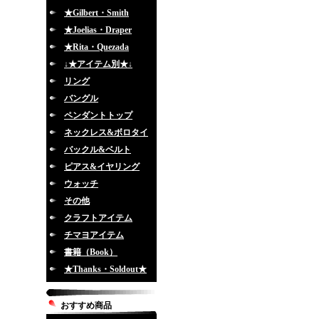
★Gilbert・Smith
★Joelias・Draper
★Rita・Quezada
↓★アイテム別★↓
リング
バングル
ペンダントトップ
ネックレス&ボロタイ
バックル&ベルト
ピアス&イヤリング
ウォッチ
その他
クラフトアイテム
チマヨアイテム
書籍（Book）
★Thanks・Soldout★
おすすめ商品