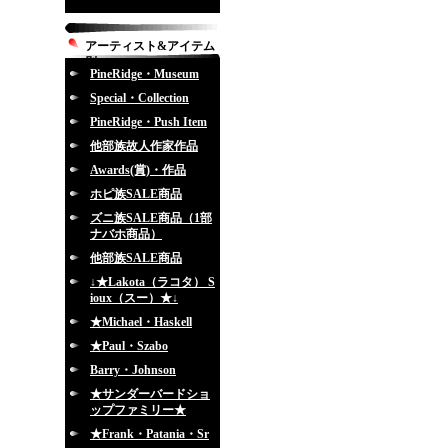
アーティスト&アイテム
別
PineRidge・Museum
Special・Collection
PineRidge・Push Item
他部族故人作家作品
Awards(賞)・作品
ホピ族SALE商品
ズニ族SALE商品（1部
ナバホ商品）
他部族SALE商品
↓★Lakota（ラコタ） S
ioux（スー）★↓
★Michael・Haskell
★Paul・Szabo
Barry・Johnson
★サンダーバードショ
ップファミリー★
★Frank・Patania・Sr