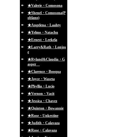
★Valerie・Comosona
★Shenel・Comosona(P
oblano)
★Angelena・Laahty
★Yelmo・Natachu
★Ernest・Leekela
★Larry&Rath・Lonjos
e
★Ryland&Claudia・G
asper
★Clarence・Booqua
★Joyce・Waseta
★Phyllia・Lucio
★Vernon・Vacit
★Jessica・Chavez
★Quinton・Bowannie
★Rose・Unkestine
★Judith・Calavaza
★Rose・Calavaza