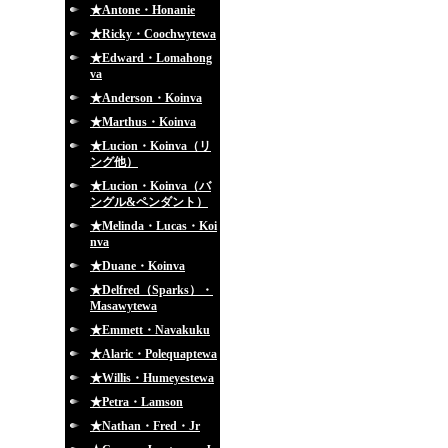
★Antone・Honanie
★Ricky・Coochwytewa
★Edward・Lomahong
va
★Anderson・Koinva
★Marthus・Koinva
★Lucion・Koinva（リ
ング他）
★Lucion・Koinva（バ
ングル&ペンダント）
★Melinda・Lucas・Koi
nva
★Duane・Koinva
★Delfred（Sparks）・
Masawytewa
★Emmett・Navakuku
★Alaric・Polequaptewa
★Willis・Humeyestewa
★Petra・Lamson
★Nathan・Fred・Jr