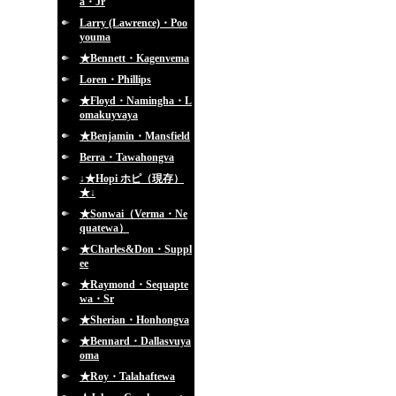
a・Jr
Larry (Lawrence)・Poo
youma
★Bennett・Kagenvema
Loren・Phillips
★Floyd・Namingha・L
omakuyvaya
★Benjamin・Mansfield
Berra・Tawahongva
↓★Hopi ホピ（現存）
★↓
★Sonwai（Verma・Ne
quatewa）
★Charles&Don・Suppl
ee
★Raymond・Sequapte
wa・Sr
★Sherian・Honhongva
★Bennard・Dallasvuya
oma
★Roy・Talahaftewa