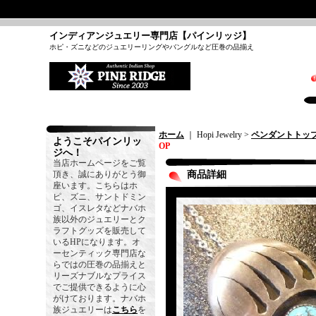
インディアンジュエリー専門店【パインリッジ】
ホピ・ズニなどのジュエリーリングやバングルなど圧巻の品揃え
ホーム
｜ Hopi Jewelry >
ペンダントトッ
ようこそパインリッ
OP
ジへ！
当店ホームページをご覧
頂き、誠にありがとう御
商品詳細
座います。こちらはホ
ピ、ズニ、サントドミン
ゴ、イスレタなどナバホ
族以外のジュエリーとク
ラフトグッズを販売して
いるHPになります。オ
ーセンティック専門店な
らではの圧巻の品揃えと
リーズナブルなプライス
でご提供できるように心
がけております。ナバホ
族ジュエリーは
こちら
を