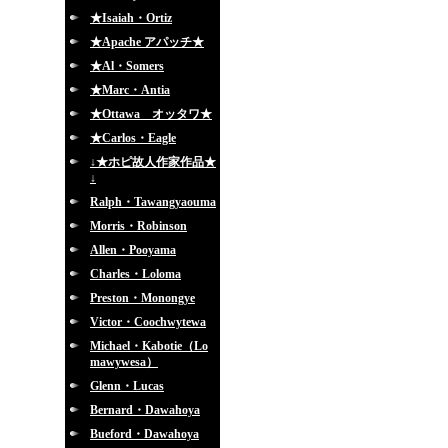
★Isaiah・Ortiz
★Apache アパッチ★
★Al・Somers
★Marc・Antia
★Ottawa オッタワ★
★Carlos・Eagle
↓★ホピ故人作家作品★
↓
Ralph・Tawangyaouma
Morris・Robinson
Allen・Pooyama
Charles・Loloma
Preston・Monongye
Victor・Coochwytewa
Michael・Kabotie（Lo
mawywesa）
Glenn・Lucas
Bernard・Dawahoya
Bueford・Dawahoya