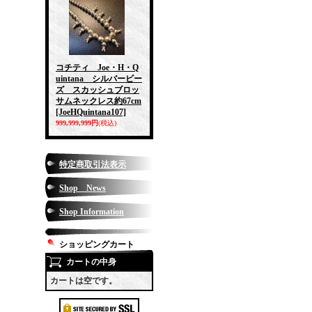
コチティ Joe・H・Q
uintana シルバービー
ズ スカッシュブロッ
サムネックレス約67cm
[JoeHQuintana107]
999,999,999円
(税込)
特定商取引法表示
Shop News
Shop Information
ショッピングカート
カートの中身
カートは空です。