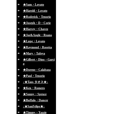
★Sam・Lovato
★Harold・Lovato
★Roderick・Tenorio
★Joseph・D・Coriz
★Harvey・Chavez
★Joe&Angle・Reano
★Lupe・Lovato
★Raymond・Rosetta
★Mary・Tafoya
★Gilbert・Dino・Garci
a
★Dorene・Calabaza
★Paul・Tenorio
↓★Taos タオス★↓
★Ken・Romero
★Sonny・Spruce
★Buffalo・Dancer
↓★SanFelipe★↓
★Timmy・Yazzie