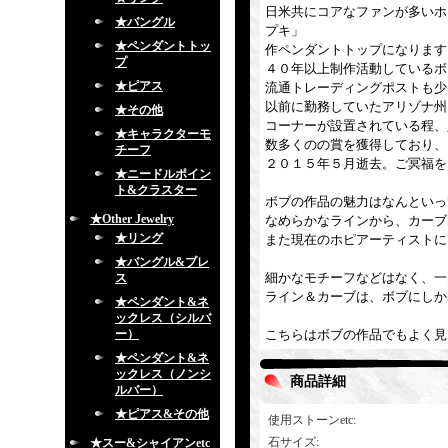
日米共にコアなファンが多いホ
★バングル
プキ」
★ペンダントトッ
作ペンダントトップになります
プ
４０年以上制作活動しているボ
★ピアス
流通トレーディングポストも少
以前に勤務していたアリゾナ州
★その他
コーナーが設置されている程、
★キャラクターモ
数多くのの賞を獲得しており、
チーフ
２０１５年５月逝去。ご冥福を
★ニードルポイン
ト&クラスター
ボブの作品の魅力はなんといっ
★Other Jewelry
なめらかなラインから、カーブ
★リング
また現在のホピアーティストに
★バングル&ブレ
細かなモチーフなどはなく、一
ス
ライン＆カーブは、ボブにしか
★ペンダント&ネ
ックレス（シルバ
ー）
こちらはボブの作品でもよく見
★ペンダント&ネ
ックレス（ノンシ
商品詳細
ルバー）
★ピアス&その他
使用ストーンetc
:
石サイズ
:
★スー&シャイアンetc