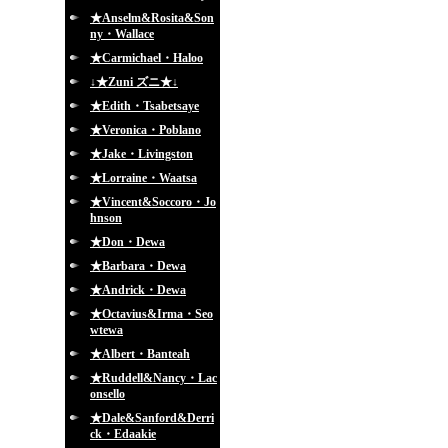
★Anselm&Rosita&Son
ny・Wallace
★Carmichael・Haloo
↓★Zuni ズニ★↓
★Edith・Tsabetsaye
★Veronica・Poblano
★Jake・Livingston
★Lorraine・Waatsa
★Vincent&Soccoro・Jo
hnson
★Don・Dewa
★Barbara・Dewa
★Andrick・Dewa
★Octavius&Irma・Seo
wtewa
★Albert・Banteah
★Ruddell&Nancy・Lac
onsello
★Dale&Sanford&Derri
ck・Edaakie