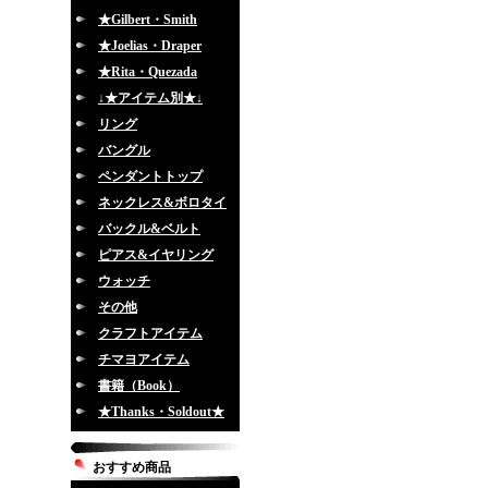
★Gilbert・Smith
★Joelias・Draper
★Rita・Quezada
↓★アイテム別★↓
リング
バングル
ペンダントトップ
ネックレス&ボロタイ
バックル&ベルト
ピアス&イヤリング
ウォッチ
その他
クラフトアイテム
チマヨアイテム
書籍（Book）
★Thanks・Soldout★
おすすめ商品