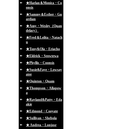
★Harlan＆Monica・Co
onsis
★Sammy＆Esther・Gu
ardian
★Amy・Wesley（Quan
delacy）
★Fred＆Lolita・Natach
u
★Tony&Ola・Eriacho
★Eldrick・Seowtewa
★Phyllis・Coonsis
★Susie&Faye・Lowsay
atee
★Quinton・Quam
★Thompson・Allapow
a
★Rayland&Patty・Eda
akie
★Edmond・Cooyate
★Sullivan・Shebola
★ Andrea・Lonjose