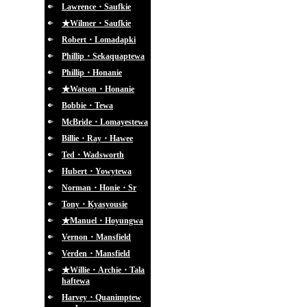
Lawrence・Saufkie
★Wilmer・Saufkie
Robert・Lomadapki
Phillip・Sekaquaptewa
Phillip・Honanie
★Watson・Honanie
Bobbie・Tewa
McBride・Lomayestewa
Billie・Ray・Hawee
Ted・Wadsworth
Hubert・Yowytewa
Norman・Honie・Sr
Tony・Kyasyousie
★Manuel・Hoyungwa
Vernon・Mansfield
Verden・Mansfield
★Willie・Archie・Tala
haftewa
Harvey・Quanimptew