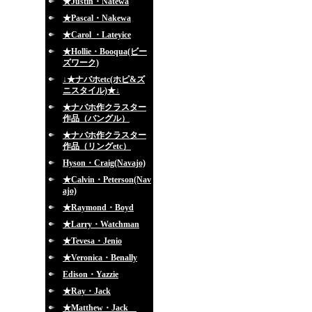
★Justin・Natewa
★Pascal・Nakewa
★Carol ・Lateyice
★Hollie・Booqua(ビー
ズワーク)
↓★ナバホetc(ホピ&ズ
ニスタイル)★↓
★ナバホ作クラスター
作品（バングル）
★ナバホ作クラスター
作品（リングetc）
Hyson・Craig(Navajo)
★Calvin・Peterson(Nav
ajo)
★Raymond・Boyd
★Larry・Watchman
★Tevesa・Jenio
★Veronica・Benally
Edison・Yazzie
★Ray・Jack
★Matthew・Jack