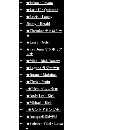
★Julian・Lovato
★Joe・H・Quintana
★Lewis・Lomay
Jimmy・Herald
★Cherokee チェロキー
★
★Larry・Golsh
★San Juan サンホゥア
ン★
★Mike・Bird-Romero
★Laguna ラグーナ★
★Duane・Maktima
★Chris・Pruitt
↓★Isleta イスレタ★
★Andy Lee・Kirk
★Michael・Kirk
↓★サントドミンゴ★↓
★Antique&Old作品
★Sedelio・Fidel・Lovat
o