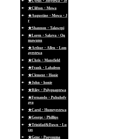
★Cyrus・Josytewa・Jr
★Clifton・Mowa
★Augustine・Mowa・J
r
★Shannon・Talawepi
★Loren・Sakeva・Qu
mawunu
★Arthur・Allen・Lom
ayestewa
★Chris・Mansfield
★Frank・Lahaleon
★Clement・Honie
★John・honie
★Riley・Polyquaptewa
★Fernando・Puhuhefv
aya
★Carol・Humeyestewa
★George・Phillips
★Trinidad&Dawn・Lu
cas
★Gene・Pooyouma