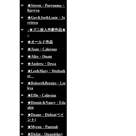
★Steven・Pooyouma・
Kuyvya
★Guy&Joe&Louie・Jo
sytewa
↓★ズニ故人作家作品★
↓
★オールド作品
★Juan・Calavaza
★Alice・Quam
★Andrew・Dewa
★Lee&Mary・Weeboth
ee
★Robert&Bernice・Lee
kya
★Effie・Calavaza
★Dennis＆Nancy・Eda
akie
★Duane・Dishta(ペイ
ント)
★Myron・Panteah
★Dickie・Quandelacy