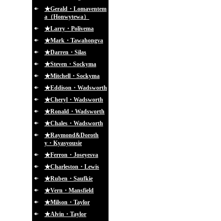
★Gerald・Lomaventem
a（Honwytewa）
★Larry・Polivema
★Mark・Tawahongva
★Darren・Silas
★Steven・Sockyma
★Mitchell・Sockyma
★Eddison・Wadsworth
★Cheryl・Wadsworth
★Ronald・Wadsworth
★Chales・Wadsworth
★Raymond&Doroth
y・Kyasyousie
★Ferron・Joseyesva
★Charleston・Lewis
★Ruben・Saufkie
★Vern・Mansfield
★Milson・Taylor
★Alvin・Taylor