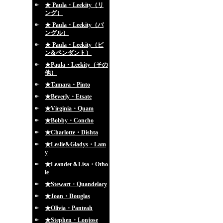
★ Paula・Leekity（リ
ング）
★ Paula・Leekity（バ
ングル）
★ Paula・Leekity（ピ
ン&ペンダント）
★Paula・Leekity（その
他）
★Tamara・Pinto
★Beverly・Etsate
★Virginia・Quam
★Bobby・Concho
★Charlotte・Dishta
★Leslie&Gladys・Lam
y
★Leander＆Lisa・Otho
le
★Stewart・Quandelacy
★Joan・Douglas
★Olivia・Panteah
★Stephen・Lonjose