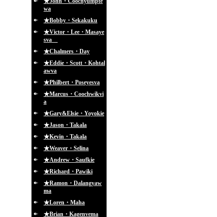
★John・Coochyumpte
wa
★Bobby・Sekakuku
★Victor・Lee・Masaye
sva
★Chalmers・Day
★Eddie・Scott・Kohtal
awva
★Philbert・Poseyesva
★Marcus・Coochwikvi
a
★Gary&Elsie・Yoyokie
★Jason・Takala
★Kevin・Takala
★Weaver・Selina
★Andrew・Saufkie
★Richard・Pawiki
★Ramon・Dalangyaw
ma
★Loren・Maha
★Brian・Kagenvema