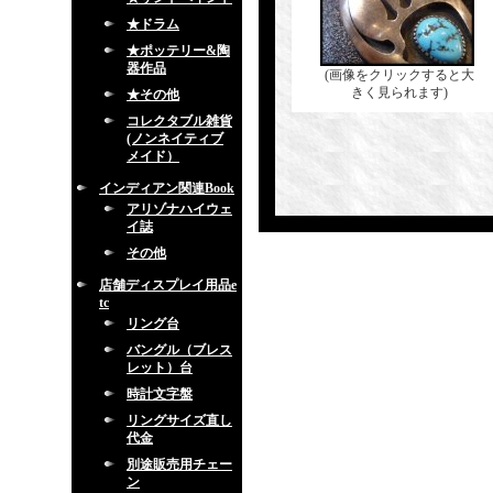
★ドラム
★ポッテリー&陶
器作品
(画像をクリックすると大
きく見られます)
★その他
コレクタブル雑貨
(ノンネイティブ
メイド）
インディアン関連Book
アリゾナハイウェ
イ誌
その他
店舗ディスプレイ用品e
tc
リング台
バングル（ブレス
レット）台
時計文字盤
リングサイズ直し
代金
別途販売用チェー
ン