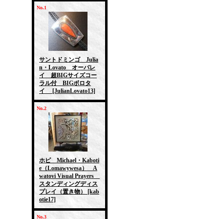
No.1
サントドミンゴ Julia
n・Lovato オーバレ
イ 超BIGサイズコー
ラル付 BIGボロタ
イ
[JulianLovato13]
No.2
ホピ Michael・Kaboti
e（Lomawywesa） A
watovi Visual Prayers
スタンディングディス
プレイ（置き物）
[kab
otie17]
No.3