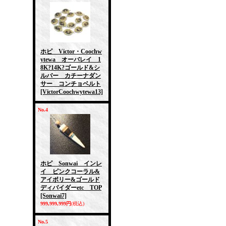
ホピ Victor・Coochw
ytewa オーバレイ 1
8K?14K?ゴールド&シ
ルバー カチーナダン
サー コンチョベルト
[VictorCoochwytewa13]
No.4
ホピ Sonwai インレ
イ ピンクコーラル&
アイボリー&ゴールド
ディバイダーetc TOP
[Sonwai7]
999,999,999円
(税込)
No.5