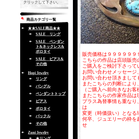
クリックして下さい。
商品カテゴリ一覧
★★SALE商品★★
SALE リング
SALE ペンダン
ト&ネックレス&
ボロタイ
販売価格は９９９９９９
SALE ピアス&
こちらの作品は店頭販売
その他
ご購入をご検討下さって
お問い合わせメッセージ
Hopi Jewelry
お問い合わせ頂きまして
リング
またこちらの判断により
バングル
（ご購入へ前向きなお客
ペンダントトップ
またこちらの作家作品は
プラス為替事情も重なり
ピアス
は
ボロタイ
変更（時価扱い）となる
バックル
何卒、ジュエリーの枠を
その他
せ
Zuni Jewelry
★リング