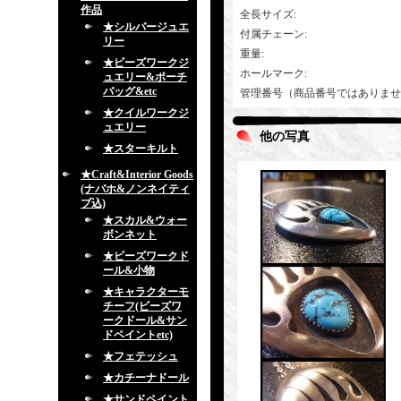
作品
全長サイズ
:
★シルバージュエ
付属チェーン
:
リー
重量
:
★ビーズワークジ
ホールマーク
:
ュエリー&ポーチ
バッグ&etc
管理番号（商品番号ではありませ
★クイルワークジ
ュエリー
他の写真
★スターキルト
★Craft&Interior Goods
(ナバホ&ノンネイティ
ブ込)
★スカル&ウォー
ボンネット
★ビーズワークド
ール&小物
★キャラクターモ
チーフ(ビーズワ
ークドール&サン
ドペイントetc)
★フェテッシュ
★カチーナドール
★サンドペイント