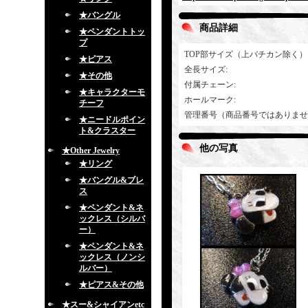
★バングル
商品詳細
★ペンダントトッ
プ
TOP部サイズ（上バチカン除く）
★ピアス
全長サイズ
:
★その他
付属チェーン
:
★キャラクターモ
ホールマーク
:
チーフ
管理番号（商品番号ではありませ
★ニードルポイン
ト&クラスター
他の写真
★Other Jewelry
★リング
★バングル&ブレ
ス
★ペンダント&ネ
ックレス（シルバ
ー）
★ペンダント&ネ
ックレス（ノンシ
ルバー）
★ピアス&その他
★スー&シャイアンetc