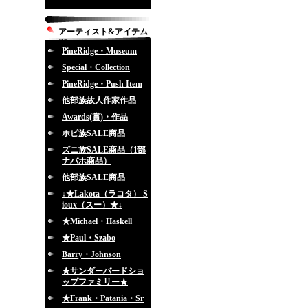
アーティスト&アイテム
別
PineRidge・Museum
Special・Collection
PineRidge・Push Item
他部族故人作家作品
Awards(賞)・作品
ホピ族SALE商品
ズニ族SALE商品（1部
ナバホ商品）
他部族SALE商品
↓★Lakota（ラコタ） S
ioux（スー）★↓
★Michael・Haskell
★Paul・Szabo
Barry・Johnson
★サンダーバードショ
ップファミリー★
★Frank・Patania・Sr