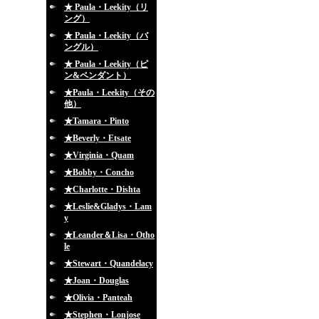
★ Paula・Leekity（リ
ング）
★ Paula・Leekity（バ
ングル）
★ Paula・Leekity（ピ
ン&ペンダント）
★Paula・Leekity（その
他）
★Tamara・Pinto
★Beverly・Etsate
★Virginia・Quam
★Bobby・Concho
★Charlotte・Dishta
★Leslie&Gladys・Lam
y
★Leander＆Lisa・Otho
le
★Stewart・Quandelacy
★Joan・Douglas
★Olivia・Panteah
★Stephen・Lonjose