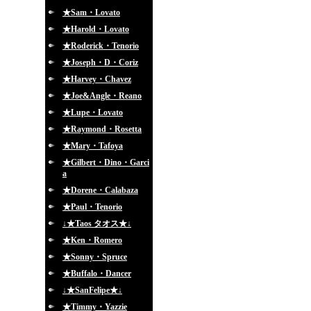
★Sam・Lovato
★Harold・Lovato
★Roderick・Tenorio
★Joseph・D・Coriz
★Harvey・Chavez
★Joe&Angle・Reano
★Lupe・Lovato
★Raymond・Rosetta
★Mary・Tafoya
★Gilbert・Dino・Garci
a
★Dorene・Calabaza
★Paul・Tenorio
↓★Taos タオス★↓
★Ken・Romero
★Sonny・Spruce
★Buffalo・Dancer
↓★SanFelipe★↓
★Timmy・Yazzie