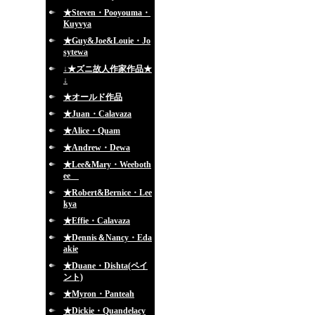
★Steven・Pooyouma・
Kuyvya
★Guy&Joe&Louie・Jo
sytewa
↓★ズニ故人作家作品★
↓
★オールド作品
★Juan・Calavaza
★Alice・Quam
★Andrew・Dewa
★Lee&Mary・Weeboth
ee
★Robert&Bernice・Lee
kya
★Effie・Calavaza
★Dennis＆Nancy・Eda
akie
★Duane・Dishta(ペイ
ント)
★Myron・Panteah
★Dickie・Quandelacy