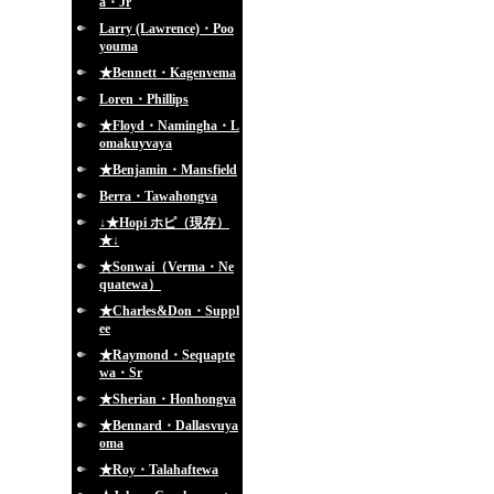
a・Jr
Larry (Lawrence)・Poo
youma
★Bennett・Kagenvema
Loren・Phillips
★Floyd・Namingha・L
omakuyvaya
★Benjamin・Mansfield
Berra・Tawahongva
↓★Hopi ホピ（現存）
★↓
★Sonwai（Verma・Ne
quatewa）
★Charles&Don・Suppl
ee
★Raymond・Sequapte
wa・Sr
★Sherian・Honhongva
★Bennard・Dallasvuya
oma
★Roy・Talahaftewa