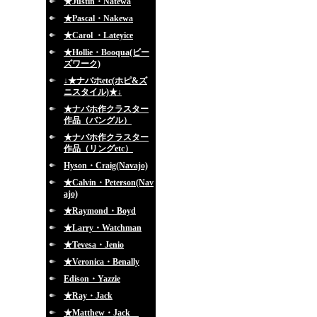
★Justin・Natewa
★Pascal・Nakewa
★Carol ・Lateyice
★Hollie・Booqua(ビー
ズワーク)
↓★ナバホetc(ホピ&ズ
ニスタイル)★↓
★ナバホ作クラスター
作品（バングル）
★ナバホ作クラスター
作品（リングetc）
Hyson・Craig(Navajo)
★Calvin・Peterson(Nav
ajo)
★Raymond・Boyd
★Larry・Watchman
★Tevesa・Jenio
★Veronica・Benally
Edison・Yazzie
★Ray・Jack
★Matthew・Jack