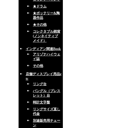
★ドラム
★ポッテリー&陶
器作品
★その他
コレクタブル雑貨
(ノンネイティブ
メイド）
インディアン関連Book
アリゾナハイウェ
イ誌
その他
店舗ディスプレイ用品e
tc
リング台
バングル（ブレス
レット）台
時計文字盤
リングサイズ直し
代金
別途販売用チェー
ン