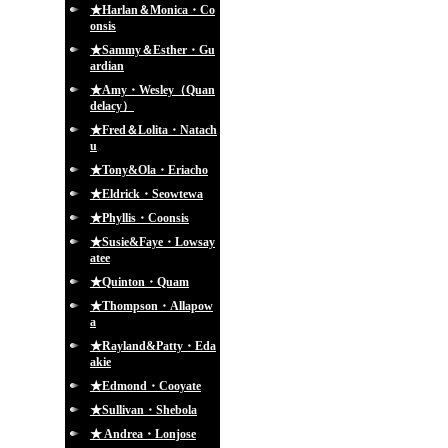
★Harlan＆Monica・Co
onsis
★Sammy＆Esther・Gu
ardian
★Amy・Wesley（Quan
delacy）
★Fred＆Lolita・Natach
u
★Tony&Ola・Eriacho
★Eldrick・Seowtewa
★Phyllis・Coonsis
★Susie&Faye・Lowsay
atee
★Quinton・Quam
★Thompson・Allapow
a
★Rayland&Patty・Eda
akie
★Edmond・Cooyate
★Sullivan・Shebola
★ Andrea・Lonjose