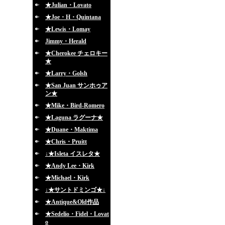
★Julian・Lovato
★Joe・H・Quintana
★Lewis・Lomay
Jimmy・Herald
★Cherokee チェロキー
★
★Larry・Golsh
★San Juan サンホゥア
ン★
★Mike・Bird-Romero
★Laguna ラグーナ★
★Duane・Maktima
★Chris・Pruitt
↓★Isleta イスレタ★
★Andy Lee・Kirk
★Michael・Kirk
↓★サントドミンゴ★↓
★Antique&Old作品
★Sedelio・Fidel・Lovat
o