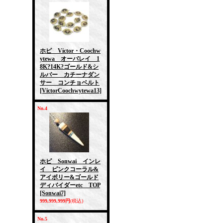
ホピ Victor・Coochw
ytewa オーバレイ 1
8K?14K?ゴールド&シ
ルバー カチーナダン
サー コンチョベルト
[VictorCoochwytewa13]
No.4
ホピ Sonwai インレ
イ ピンクコーラル&
アイボリー&ゴールド
ディバイダーetc TOP
[Sonwai7]
999,999,999円
(税込)
No.5