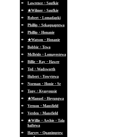
Lawrence・Saufkie
★Wilmer・Saufkie
Robert・Lomadapki
Phillip・Sekaquaptewa
Phillip・Honanie
★Watson・Honanie
Bobbie・Tewa
McBride・Lomayestewa
Billie・Ray・Hawee
Ted・Wadsworth
Hubert・Yowytewa
Norman・Honie・Sr
Tony・Kyasyousie
★Manuel・Hoyungwa
Vernon・Mansfield
Verden・Mansfield
★Willie・Archie・Tala
haftewa
Harvey・Quanimptew