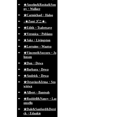
★Anselm&Rosita&Son
ny・Wallace
★Carmichael・Haloo
↓★Zuni ズニ★↓
★Edith・Tsabetsaye
★Veronica・Poblano
★Jake・Livingston
★Lorraine・Waatsa
★Vincent&Soccoro・Jo
hnson
★Don・Dewa
★Barbara・Dewa
★Andrick・Dewa
★Octavius&Irma・Seo
wtewa
★Albert・Banteah
★Ruddell&Nancy・Lac
onsello
★Dale&Sanford&Derri
ck・Edaakie