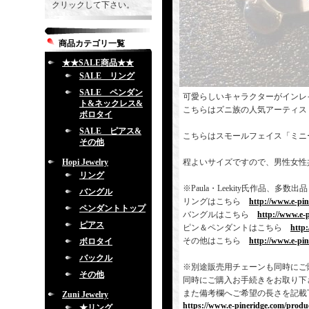
クリックして下さい。
商品カテゴリ一覧
★★SALE商品★★
SALE リング
SALE ペンダン
可愛らしいキャラクターがインレ
ト&ネックレス&
こちらはズニ族の人気アーティス
ボロタイ
SALE ピアス&
こちらはスモールフェイス「ミニ
その他
Hopi Jewelry
程よいサイズですので、男性女性
リング
※Paula・Leekity氏作品
バングル
リングはこちら
http://www.e-pi
ペンダントトップ
バングルはこちら
http://www.e-
ピアス
ピン＆ペンダントはこちら
http
その他はこちら
http://www.e-pi
ボロタイ
バックル
※別途販売用チェーンも同時にご
その他
同時にご購入お手続きをお取り下
また備考欄へご希望の長さを記載
Zuni Jewelry
https://www.e-pineridge.com/produc
★リング