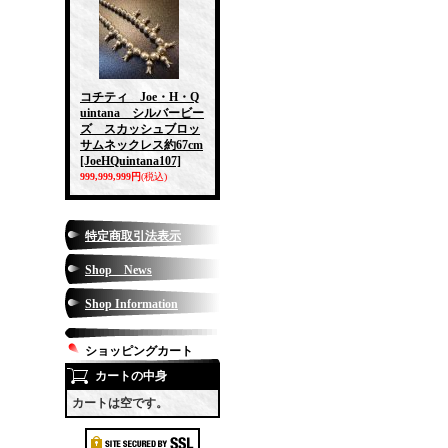
コチティ Joe・H・Q
uintana シルバービー
ズ スカッシュブロッ
サムネックレス約67cm
[JoeHQuintana107]
999,999,999円
(税込)
特定商取引法表示
Shop News
Shop Information
ショッピングカート
カートの中身
カートは空です。