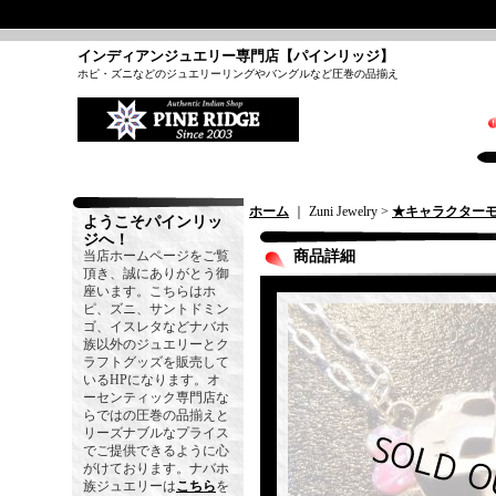
インディアンジュエリー専門店【パインリッジ】
ホピ・ズニなどのジュエリーリングやバングルなど圧巻の品揃え
ホーム
｜ Zuni Jewelry >
★キャラクター
ようこそパインリッ
ジへ！
当店ホームページをご覧
商品詳細
頂き、誠にありがとう御
座います。こちらはホ
ピ、ズニ、サントドミン
ゴ、イスレタなどナバホ
族以外のジュエリーとク
ラフトグッズを販売して
いるHPになります。オ
ーセンティック専門店な
らではの圧巻の品揃えと
リーズナブルなプライス
でご提供できるように心
がけております。ナバホ
族ジュエリーは
こちら
を