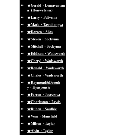
★Gerald・Lomaventem
a（Honwytewa）
★Larry・Polivema
★Mark・Tawahongva
★Darren・Silas
★Steven・Sockyma
★Mitchell・Sockyma
★Eddison・Wadsworth
★Cheryl・Wadsworth
★Ronald・Wadsworth
★Chales・Wadsworth
★Raymond&Doroth
y・Kyasyousie
★Ferron・Joseyesva
★Charleston・Lewis
★Ruben・Saufkie
★Vern・Mansfield
★Milson・Taylor
★Alvin・Taylor