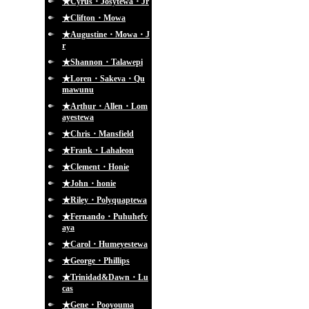
★Cyrus・Josytewa・Jr
★Clifton・Mowa
★Augustine・Mowa・J
r
★Shannon・Talawepi
★Loren・Sakeva・Qu
mawunu
★Arthur・Allen・Lom
ayestewa
★Chris・Mansfield
★Frank・Lahaleon
★Clement・Honie
★John・honie
★Riley・Polyquaptewa
★Fernando・Puhuhefv
aya
★Carol・Humeyestewa
★George・Phillips
★Trinidad&Dawn・Lu
cas
★Gene・Pooyouma