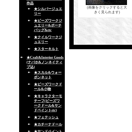
作品
(画像をクリックすると大
★シルバージュエ
きく見られます)
リー
★ビーズワークジ
ュエリー&ポーチ
バッグ&etc
★クイルワークジ
ュエリー
★スターキルト
★Craft&Interior Goods
(ナバホ&ノンネイティ
ブ込)
★スカル&ウォー
ボンネット
★ビーズワークド
ール&小物
★キャラクターモ
チーフ(ビーズワ
ークドール&サン
ドペイントetc)
★フェテッシュ
★カチーナドール
★サンドペイント