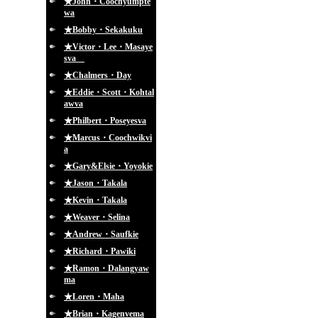
★John・Coochyumpte
wa
★Bobby・Sekakuku
★Victor・Lee・Masaye
sva
★Chalmers・Day
★Eddie・Scott・Kohtal
awva
★Philbert・Poseyesva
★Marcus・Coochwikvi
a
★Gary&Elsie・Yoyokie
★Jason・Takala
★Kevin・Takala
★Weaver・Selina
★Andrew・Saufkie
★Richard・Pawiki
★Ramon・Dalangyaw
ma
★Loren・Maha
★Brian・Kagenvema