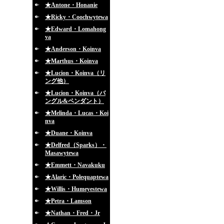
★Antone・Honanie
★Ricky・Coochwytewa
★Edward・Lomahong
va
★Anderson・Koinva
★Marthus・Koinva
★Lucion・Koinva（リ
ング他）
★Lucion・Koinva（バ
ングル&ペンダント）
★Melinda・Lucas・Koi
nva
★Duane・Koinva
★Delfred（Sparks）・
Masawytewa
★Emmett・Navakuku
★Alaric・Polequaptewa
★Willis・Humeyestewa
★Petra・Lamson
★Nathan・Fred・Jr