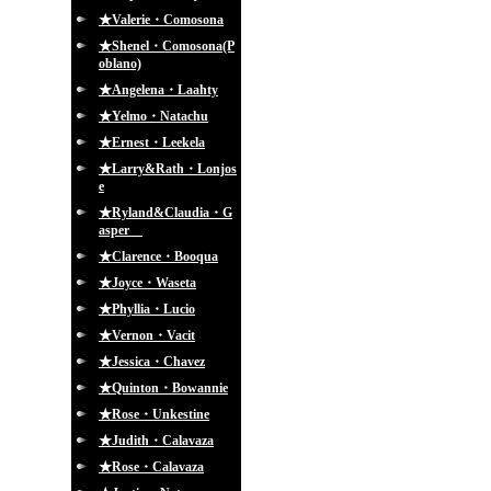
★Valerie・Comosona
★Shenel・Comosona(P
oblano)
★Angelena・Laahty
★Yelmo・Natachu
★Ernest・Leekela
★Larry&Rath・Lonjos
e
★Ryland&Claudia・G
asper
★Clarence・Booqua
★Joyce・Waseta
★Phyllia・Lucio
★Vernon・Vacit
★Jessica・Chavez
★Quinton・Bowannie
★Rose・Unkestine
★Judith・Calavaza
★Rose・Calavaza