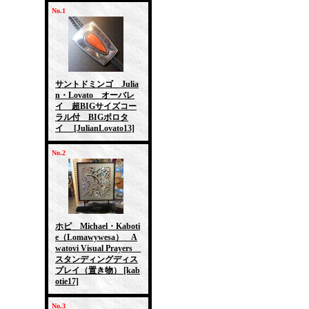
No.1
サントドミンゴ Julia
n・Lovato オーバレ
イ 超BIGサイズコー
ラル付 BIGボロタ
イ
[JulianLovato13]
No.2
ホピ Michael・Kaboti
e（Lomawywesa） A
watovi Visual Prayers
スタンディングディス
プレイ（置き物）
[kab
otie17]
No.3