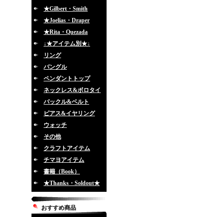
★Gilbert・Smith
★Joelias・Draper
★Rita・Quezada
↓★アイテム別★↓
リング
バングル
ペンダントトップ
ネックレス&ボロタイ
バックル&ベルト
ピアス&イヤリング
ウォッチ
その他
クラフトアイテム
チマヨアイテム
書籍（Book）
★Thanks・Soldout★
おすすめ商品