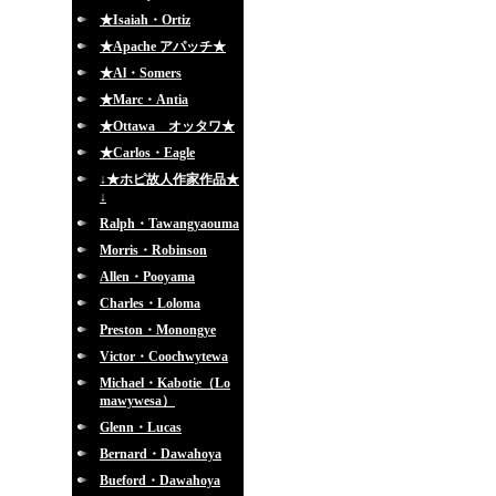
★Isaiah・Ortiz
★Apache アパッチ★
★Al・Somers
★Marc・Antia
★Ottawa オッタワ★
★Carlos・Eagle
↓★ホピ故人作家作品★
↓
Ralph・Tawangyaouma
Morris・Robinson
Allen・Pooyama
Charles・Loloma
Preston・Monongye
Victor・Coochwytewa
Michael・Kabotie（Lo
mawywesa）
Glenn・Lucas
Bernard・Dawahoya
Bueford・Dawahoya