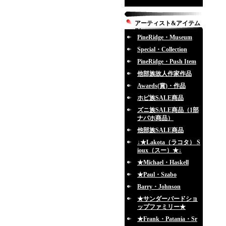
アーティスト&アイテム
別
PineRidge・Museum
Special・Collection
PineRidge・Push Item
他部族故人作家作品
Awards(賞)・作品
ホピ族SALE商品
ズニ族SALE商品（1部
ナバホ商品）
他部族SALE商品
↓★Lakota（ラコタ） S
ioux（スー）★↓
★Michael・Haskell
★Paul・Szabo
Barry・Johnson
★サンダーバードショ
ップファミリー★
★Frank・Patania・Sr