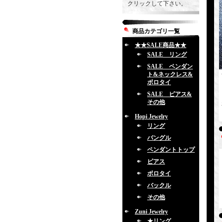
クリックして下さい。
商品カテゴリ一覧
★★SALE商品★★
SALE リング
SALE ペンダン
ト&ネックレス&
ボロタイ
SALE ピアス&
その他
Hopi Jewelry
リング
バングル
ペンダントトップ
ピアス
ボロタイ
バックル
その他
Zuni Jewelry
★リング