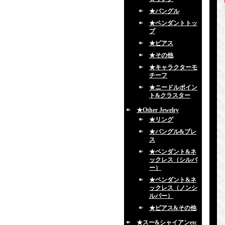
★バングル
★ペンダントトッ
プ
★ピアス
★その他
★キャラクターモ
チーフ
★ニードルポイン
ト&クラスター
★Other Jewelry
★リング
★バングル&ブレ
ス
★ペンダント&ネ
ックレス（シルバ
ー）
★ペンダント&ネ
ックレス（ノンシ
ルバー）
★ピアス&その他
★スー&シャイアンetc