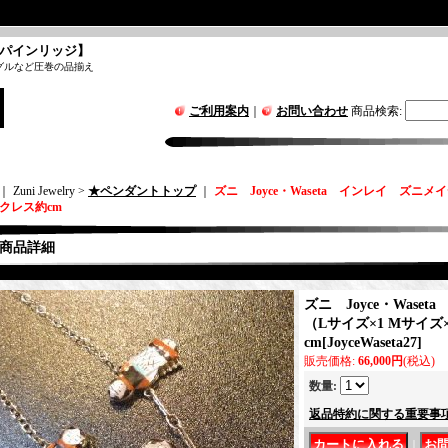
パインリッジ】
グルなど圧巻の品揃え
ご利用案内
｜
お問い合わせ
商品検索
:
｜ Zuni Jewelry >
★ペンダントトップ
｜
ズニ Joyce・Waseta インレイ ズニメ
ックレス約cm
商品詳細
ズニ Joyce・Was
（Lサイズ×1 Mサイズ
cm
[
JoyceWaseta27
]
販売価格
:
66,000円
(税込)
数量
:
返品特約に関する重要事
｜