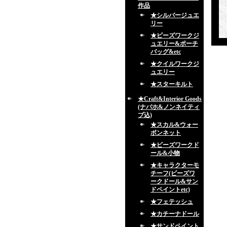
作品
★シルバージュエ
リー
★ビーズワークジ
ュエリー&ポーチ
バッグ&etc
★クイルワークジ
ュエリー
★スターキルト
★Craft&Interior Goods
(ナバホ&ノンネイティ
ブ込)
★スカル&ウォー
ボンネット
★ビーズワークド
ール&小物
★キャラクターモ
チーフ(ビーズワ
ークドール&サン
ドペイントetc)
★フェテッシュ
★カチーナドール
★サンドペイント