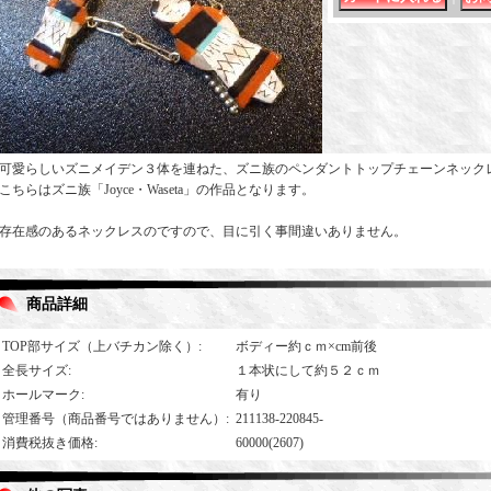
可愛らしいズニメイデン３体を連ねた、ズニ族のペンダントトップチェーンネック
こちらはズニ族「Joyce・Waseta」の作品となります。
存在感のあるネックレスのですので、目に引く事間違いありません。
商品詳細
TOP部サイズ（上バチカン除く）
:
ボディー約ｃｍ×cm前後
全長サイズ
:
１本状にして約５２ｃｍ
ホールマーク
:
有り
管理番号（商品番号ではありません）
:
211138-220845-
消費税抜き価格
:
60000(2607)