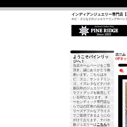
インディアンジュエリー専門店【
ホピ・ズニなどのジュエリーリングやバン
ホーム
ようこそパインリッ
OPネ
ジへ！
当店ホームページをご覧
頂き、誠にありがとう御
座います。こちらはホ
ピ、ズニ、サントドミン
ゴ、イスレタなどナバホ
族以外のジュエリーとク
ラフトグッズを販売して
いるHPになります。オ
ーセンティック専門店な
らではの圧巻の品揃えと
リーズナブルなプライス
でご提供できるように心
がけております。ナバホ
族ジュエリーは
こちら
を