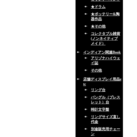
★ドラム
★ポッテリー&陶
器作品
★その他
コレクタブル雑貨
(ノンネイティブ
メイド）
インディアン関連Book
アリゾナハイウェ
イ誌
その他
店舗ディスプレイ用品e
tc
リング台
バングル（ブレス
レット）台
時計文字盤
リングサイズ直し
代金
別途販売用チェー
ン