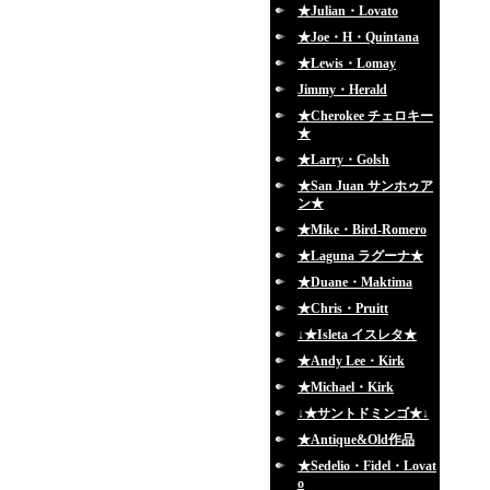
★Julian・Lovato
★Joe・H・Quintana
★Lewis・Lomay
Jimmy・Herald
★Cherokee チェロキー
★
★Larry・Golsh
★San Juan サンホゥア
ン★
★Mike・Bird-Romero
★Laguna ラグーナ★
★Duane・Maktima
★Chris・Pruitt
↓★Isleta イスレタ★
★Andy Lee・Kirk
★Michael・Kirk
↓★サントドミンゴ★↓
★Antique&Old作品
★Sedelio・Fidel・Lovat
o