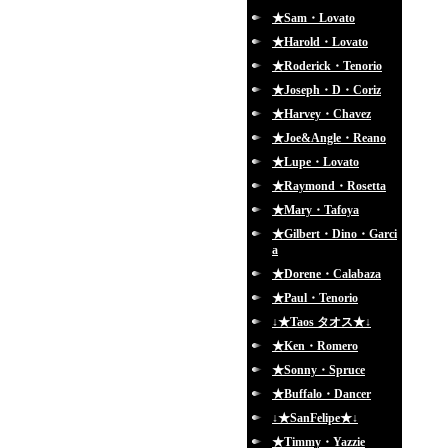
★Sam・Lovato
★Harold・Lovato
★Roderick・Tenorio
★Joseph・D・Coriz
★Harvey・Chavez
★Joe&Angle・Reano
★Lupe・Lovato
★Raymond・Rosetta
★Mary・Tafoya
★Gilbert・Dino・Garci
a
★Dorene・Calabaza
★Paul・Tenorio
↓★Taos タオス★↓
★Ken・Romero
★Sonny・Spruce
★Buffalo・Dancer
↓★SanFelipe★↓
★Timmy・Yazzie