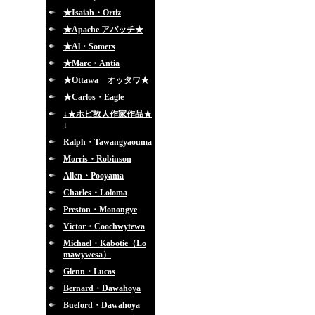
★Isaiah・Ortiz
★Apache アパッチ★
★Al・Somers
★Marc・Antia
★Ottawa オッタワ★
★Carlos・Eagle
↓★ホピ故人作家作品★
↓
Ralph・Tawangyaouma
Morris・Robinson
Allen・Pooyama
Charles・Loloma
Preston・Monongye
Victor・Coochwytewa
Michael・Kabotie（Lo
mawywesa）
Glenn・Lucas
Bernard・Dawahoya
Bueford・Dawahoya