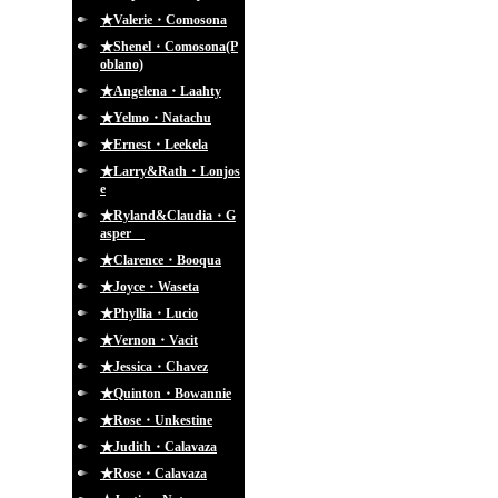
★Valerie・Comosona
★Shenel・Comosona(P
oblano)
★Angelena・Laahty
★Yelmo・Natachu
★Ernest・Leekela
★Larry&Rath・Lonjos
e
★Ryland&Claudia・G
asper
★Clarence・Booqua
★Joyce・Waseta
★Phyllia・Lucio
★Vernon・Vacit
★Jessica・Chavez
★Quinton・Bowannie
★Rose・Unkestine
★Judith・Calavaza
★Rose・Calavaza