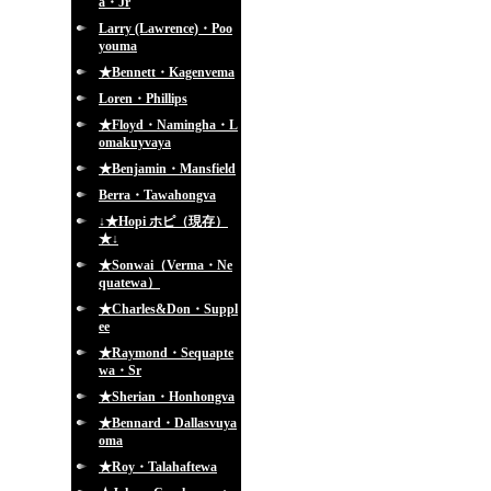
a・Jr
Larry (Lawrence)・Poo
youma
★Bennett・Kagenvema
Loren・Phillips
★Floyd・Namingha・L
omakuyvaya
★Benjamin・Mansfield
Berra・Tawahongva
↓★Hopi ホピ（現存）
★↓
★Sonwai（Verma・Ne
quatewa）
★Charles&Don・Suppl
ee
★Raymond・Sequapte
wa・Sr
★Sherian・Honhongva
★Bennard・Dallasvuya
oma
★Roy・Talahaftewa