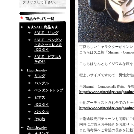
クリックして下さい。
商品カテゴリ一覧
★★SALE商品★★
SALE リング
SALE ペンダン
ト&ネックレス&
可愛らしいキャラクターがインレ
ボロタイ
こちらはズニ族「Shennel・Com
SALE ピアス&
その他
こちらはなんともイジワルな顔を
Hopi Jewelry
程よいサイズですので、男性女性
リング
バングル
※Shennel・Comosona
ペンダントトップ
http://www.e-pineridge.com/produc
ピアス
※他アーティスト含む全てのキャ
ボロタイ
http://www.e-pineridge.com/product
バックル
※別途販売用チェーンも同時にご
その他
同時にご購入お手続きをお取り下
Zuni Jewelry
また備考欄へご希望の長さを記載
★リング