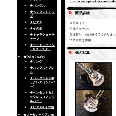
https://www.e-pineridge.com/produc
★バングル
★ペンダントトッ
商品詳細
プ
★ピアス
全長サイズ
:
★その他
付属チェーン
:
管理番号（商品番号ではありませ
★キャラクターモ
チーフ
消費税抜き価格
:
★ニードルポイン
ト&クラスター
他の写真
★Other Jewelry
★リング
★バングル&ブレ
ス
★ペンダント&ネ
ックレス（シルバ
ー）
★ペンダント&ネ
ックレス（ノンシ
ルバー）
★ピアス&その他
★スー&シャイアンetc