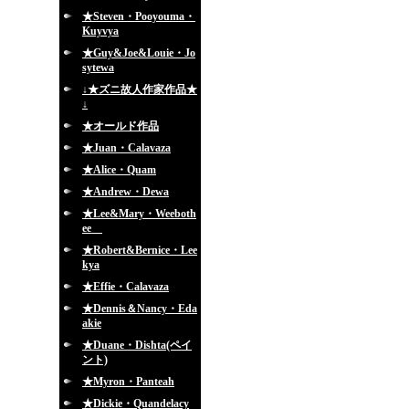
★Steven・Pooyouma・
Kuyvya
★Guy&Joe&Louie・Jo
sytewa
↓★ズニ故人作家作品★
↓
★オールド作品
★Juan・Calavaza
★Alice・Quam
★Andrew・Dewa
★Lee&Mary・Weeboth
ee
★Robert&Bernice・Lee
kya
★Effie・Calavaza
★Dennis＆Nancy・Eda
akie
★Duane・Dishta(ペイ
ント)
★Myron・Panteah
★Dickie・Quandelacy