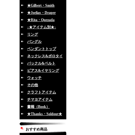
★Gilbert・Smith
★Joelias・Draper
★Rita・Quezada
↓★アイテム別★↓
リング
バングル
ペンダントトップ
ネックレス&ボロタイ
バックル&ベルト
ピアス&イヤリング
ウォッチ
その他
クラフトアイテム
チマヨアイテム
書籍（Book）
★Thanks・Soldout★
おすすめ商品