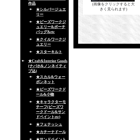
作品
(画像をクリックすると大
きく見られます)
★シルバージュエ
リー
★ビーズワークジ
ュエリー&ポーチ
バッグ&etc
★クイルワークジ
ュエリー
★スターキルト
★Craft&Interior Goods
(ナバホ&ノンネイティ
ブ込)
★スカル&ウォー
ボンネット
★ビーズワークド
ール&小物
★キャラクターモ
チーフ(ビーズワ
ークドール&サン
ドペイントetc)
★フェテッシュ
★カチーナドール
★サンドペイント