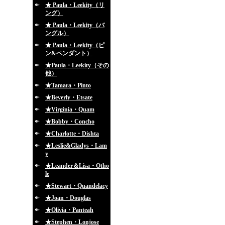
★ Paula・Leekity（リ
ング）
★ Paula・Leekity（バ
ングル）
★ Paula・Leekity（ピ
ン&ペンダント）
★Paula・Leekity（その
他）
★Tamara・Pinto
★Beverly・Etsate
★Virginia・Quam
★Bobby・Concho
★Charlotte・Dishta
★Leslie&Gladys・Lam
y
★Leander＆Lisa・Otho
le
★Stewart・Quandelacy
★Joan・Douglas
★Olivia・Panteah
★Stephen・Lonjose