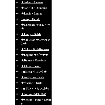
★Julian・Lovato
★Joe・H・Quintana
★Lewis・Lomay
Jimmy・Herald
★Cherokee チェロキー
★
★Larry・Golsh
★San Juan サンホゥア
ン★
★Mike・Bird-Romero
★Laguna ラグーナ★
★Duane・Maktima
★Chris・Pruitt
↓★Isleta イスレタ★
★Andy Lee・Kirk
★Michael・Kirk
↓★サントドミンゴ★↓
★Antique&Old作品
★Sedelio・Fidel・Lovat
o