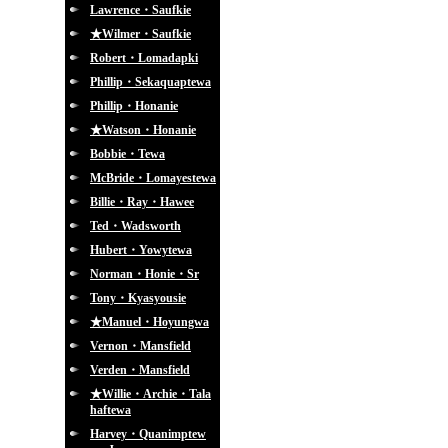
Lawrence・Saufkie
★Wilmer・Saufkie
Robert・Lomadapki
Phillip・Sekaquaptewa
Phillip・Honanie
★Watson・Honanie
Bobbie・Tewa
McBride・Lomayestewa
Billie・Ray・Hawee
Ted・Wadsworth
Hubert・Yowytewa
Norman・Honie・Sr
Tony・Kyasyousie
★Manuel・Hoyungwa
Vernon・Mansfield
Verden・Mansfield
★Willie・Archie・Tala
haftewa
Harvey・Quanimptew