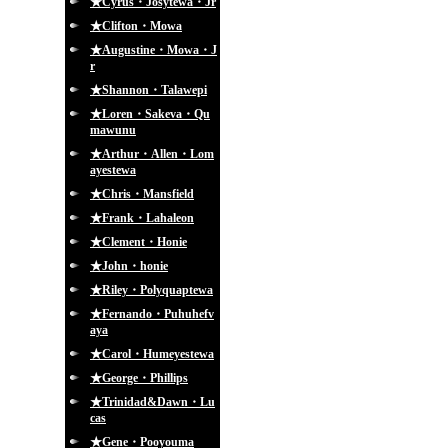
★Cyrus・Josytewa・Jr
★Clifton・Mowa
★Augustine・Mowa・J
r
★Shannon・Talawepi
★Loren・Sakeva・Qu
mawunu
★Arthur・Allen・Lom
ayestewa
★Chris・Mansfield
★Frank・Lahaleon
★Clement・Honie
★John・honie
★Riley・Polyquaptewa
★Fernando・Puhuhefv
aya
★Carol・Humeyestewa
★George・Phillips
★Trinidad&Dawn・Lu
cas
★Gene・Pooyouma