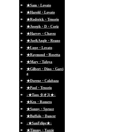
★Sam・Lovato
★Harold・Lovato
★Roderick・Tenorio
★Joseph・D・Coriz
★Harvey・Chavez
★Joe&Angle・Reano
★Lupe・Lovato
★Raymond・Rosetta
★Mary・Tafoya
★Gilbert・Dino・Garci
a
★Dorene・Calabaza
★Paul・Tenorio
↓★Taos タオス★↓
★Ken・Romero
★Sonny・Spruce
★Buffalo・Dancer
↓★SanFelipe★↓
★Timmy・Yazzie