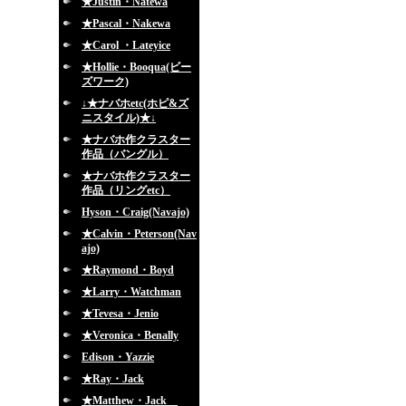
★Justin・Natewa
★Pascal・Nakewa
★Carol ・Lateyice
★Hollie・Booqua(ビー
ズワーク)
↓★ナバホetc(ホピ&ズ
ニスタイル)★↓
★ナバホ作クラスター
作品（バングル）
★ナバホ作クラスター
作品（リングetc）
Hyson・Craig(Navajo)
★Calvin・Peterson(Nav
ajo)
★Raymond・Boyd
★Larry・Watchman
★Tevesa・Jenio
★Veronica・Benally
Edison・Yazzie
★Ray・Jack
★Matthew・Jack