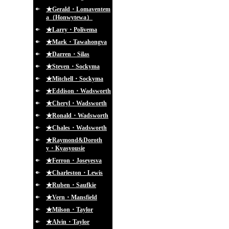
★Gerald・Lomaventem
a（Honwytewa）
★Larry・Polivema
★Mark・Tawahongva
★Darren・Silas
★Steven・Sockyma
★Mitchell・Sockyma
★Eddison・Wadsworth
★Cheryl・Wadsworth
★Ronald・Wadsworth
★Chales・Wadsworth
★Raymond&Doroth
y・Kyasyousie
★Ferron・Joseyesva
★Charleston・Lewis
★Ruben・Saufkie
★Vern・Mansfield
★Milson・Taylor
★Alvin・Taylor