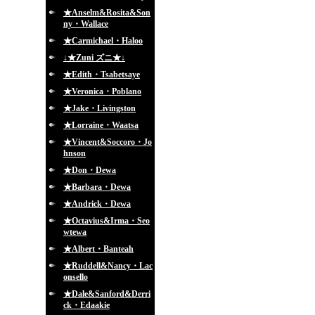
★Anselm&Rosita&Son
ny・Wallace
★Carmichael・Haloo
↓★Zuni ズニ★↓
★Edith・Tsabetsaye
★Veronica・Poblano
★Jake・Livingston
★Lorraine・Waatsa
★Vincent&Soccoro・Jo
hnson
★Don・Dewa
★Barbara・Dewa
★Andrick・Dewa
★Octavius&Irma・Seo
wtewa
★Albert・Banteah
★Ruddell&Nancy・Lac
onsello
★Dale&Sanford&Derri
ck・Edaakie