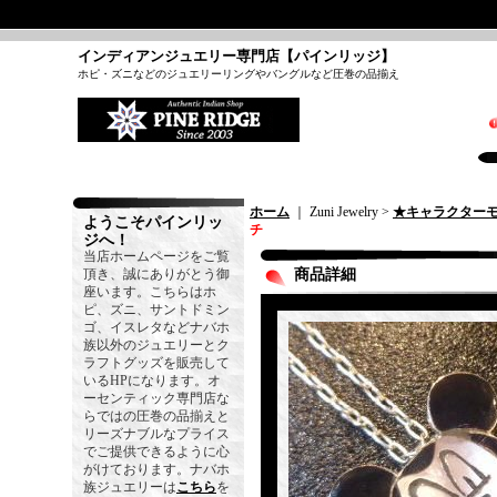
インディアンジュエリー専門店【パインリッジ】
ホピ・ズニなどのジュエリーリングやバングルなど圧巻の品揃え
ホーム
｜ Zuni Jewelry >
★キャラクター
ようこそパインリッ
チ
ジへ！
当店ホームページをご覧
頂き、誠にありがとう御
商品詳細
座います。こちらはホ
ピ、ズニ、サントドミン
ゴ、イスレタなどナバホ
族以外のジュエリーとク
ラフトグッズを販売して
いるHPになります。オ
ーセンティック専門店な
らではの圧巻の品揃えと
リーズナブルなプライス
でご提供できるように心
がけております。ナバホ
族ジュエリーは
こちら
を