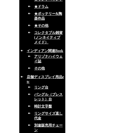
★ドラム
★ポッテリー&陶
器作品
★その他
コレクタブル雑貨
(ノンネイティブ
メイド）
インディアン関連Book
アリゾナハイウェ
イ誌
その他
店舗ディスプレイ用品e
tc
リング台
バングル（ブレス
レット）台
時計文字盤
リングサイズ直し
代金
別途販売用チェー
ン