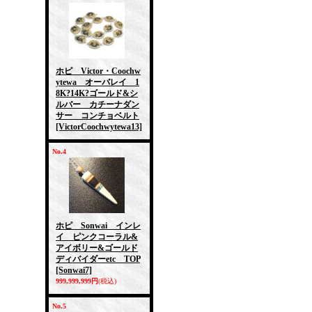
ホピ Victor・Coochw
ytewa オーバレイ 1
8K?14K?ゴールド&シ
ルバー カチーナダン
サー コンチョベルト
[VictorCoochwytewa13]
No.4
ホピ Sonwai インレ
イ ピンクコーラル&
アイボリー&ゴールド
ディバイダーetc TOP
[Sonwai7]
999,999,999円
(税込)
No.5