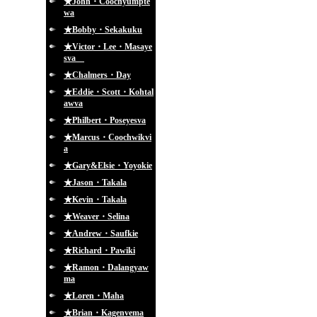
★John・Coochyumpte
wa
★Bobby・Sekakuku
★Victor・Lee・Masaye
sva
★Chalmers・Day
★Eddie・Scott・Kohtal
awva
★Philbert・Poseyesva
★Marcus・Coochwikvi
a
★Gary&Elsie・Yoyokie
★Jason・Takala
★Kevin・Takala
★Weaver・Selina
★Andrew・Saufkie
★Richard・Pawiki
★Ramon・Dalangyaw
ma
★Loren・Maha
★Brian・Kagenvema