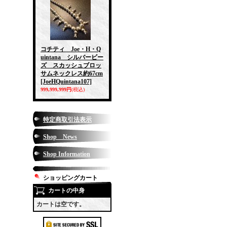
コチティ Joe・H・Q
uintana シルバービー
ズ スカッシュブロッ
サムネックレス約67cm
[JoeHQuintana107]
999,999,999円
(税込)
特定商取引法表示
Shop News
Shop Information
ショッピングカート
カートの中身
カートは空です。