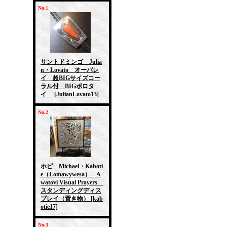
No.1
サントドミンゴ Julia
n・Lovato オーバレ
イ 超BIGサイズコー
ラル付 BIGボロタ
イ
[JulianLovato13]
No.2
ホピ Michael・Kaboti
e（Lomawywesa） A
watovi Visual Prayers
スタンディングディス
プレイ（置き物）
[kab
otie17]
No.3