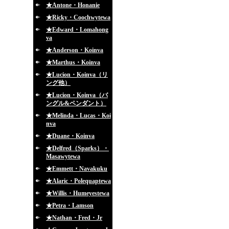
★Antone・Honanie
★Ricky・Coochwytewa
★Edward・Lomahong
va
★Anderson・Koinva
★Marthus・Koinva
★Lucion・Koinva（リ
ング他）
★Lucion・Koinva（バ
ングル&ペンダント）
★Melinda・Lucas・Koi
nva
★Duane・Koinva
★Delfred（Sparks）・
Masawytewa
★Emmett・Navakuku
★Alaric・Polequaptewa
★Willis・Humeyestewa
★Petra・Lamson
★Nathan・Fred・Jr