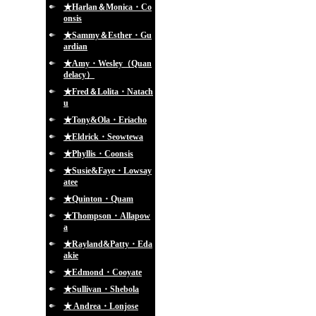
★Harlan＆Monica・Co
onsis
★Sammy＆Esther・Gu
ardian
★Amy・Wesley（Quan
delacy）
★Fred＆Lolita・Natach
u
★Tony&Ola・Eriacho
★Eldrick・Seowtewa
★Phyllis・Coonsis
★Susie&Faye・Lowsay
atee
★Quinton・Quam
★Thompson・Allapow
a
★Rayland&Patty・Eda
akie
★Edmond・Cooyate
★Sullivan・Shebola
★ Andrea・Lonjose