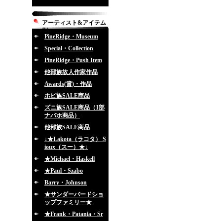
アーティスト&アイテム
別
PineRidge・Museum
Special・Collection
PineRidge・Push Item
他部族故人作家作品
Awards(賞)・作品
ホピ族SALE商品
ズニ族SALE商品（1部
ナバホ商品）
他部族SALE商品
↓★Lakota（ラコタ） S
ioux（スー）★↓
★Michael・Haskell
★Paul・Szabo
Barry・Johnson
★サンダーバードショ
ップファミリー★
★Frank・Patania・Sr