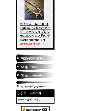
コチティ Joe・H・Q
uintana シルバービー
ズ スカッシュブロッ
サムネックレス約67cm
[JoeHQuintana107]
999,999,999円
(税込)
特定商取引法表示
Shop News
Shop Information
ショッピングカート
カートの中身
カートは空です。