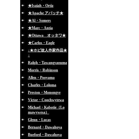
★Isaiah・Ortiz
★Apache アパッチ★
★Al・Somers
★Marc・Antia
★Ottawa オッタワ★
★Carlos・Eagle
↓★ホピ故人作家作品★
↓
Ralph・Tawangyaouma
Morris・Robinson
Allen・Pooyama
Charles・Loloma
Preston・Monongye
Victor・Coochwytewa
Michael・Kabotie（Lo
mawywesa）
Glenn・Lucas
Bernard・Dawahoya
Bueford・Dawahoya