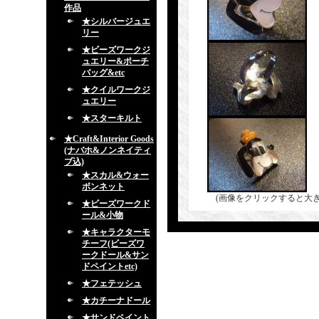
作品
★シルバージュエ
リー
★ビーズワークジ
ュエリー&ポーチ
バッグ&etc
★クイルワークジ
ュエリー
★スターキルト
★Craft&Interior Goods
(ナバホ&ノンネイティ
ブ込)
★スカル&ウォー
ボンネット
(画像をクリックすると大
★ビーズワークド
ール&小物
★キャラクターモ
チーフ(ビーズワ
ークドール&サン
ドペイントetc)
★フェテッシュ
★カチーナドール
★サンドペイント