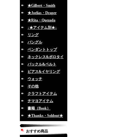
★Gilbert・Smith
★Joelias・Draper
★Rita・Quezada
↓★アイテム別★↓
リング
バングル
ペンダントトップ
ネックレス&ボロタイ
バックル&ベルト
ピアス&イヤリング
ウォッチ
その他
クラフトアイテム
チマヨアイテム
書籍（Book）
★Thanks・Soldout★
おすすめ商品