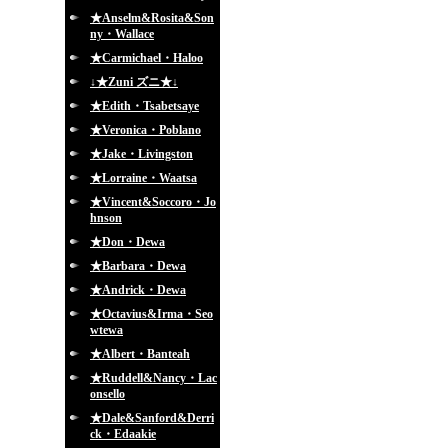
★Anselm&Rosita&Son
ny・Wallace
★Carmichael・Haloo
↓★Zuni ズニ★↓
★Edith・Tsabetsaye
★Veronica・Poblano
★Jake・Livingston
★Lorraine・Waatsa
★Vincent&Soccoro・Jo
hnson
★Don・Dewa
★Barbara・Dewa
★Andrick・Dewa
★Octavius&Irma・Seo
wtewa
★Albert・Banteah
★Ruddell&Nancy・Lac
onsello
★Dale&Sanford&Derri
ck・Edaakie