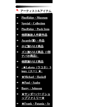
アーティスト&アイテム
別
PineRidge・Museum
Special・Collection
PineRidge・Push Item
他部族故人作家作品
Awards(賞)・作品
ホピ族SALE商品
ズニ族SALE商品（1部
ナバホ商品）
他部族SALE商品
↓★Lakota（ラコタ） S
ioux（スー）★↓
★Michael・Haskell
★Paul・Szabo
Barry・Johnson
★サンダーバードショ
ップファミリー★
★Frank・Patania・Sr