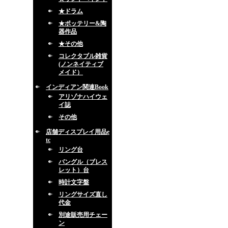
★ドラム
★ポッテリー&陶
器作品
★その他
コレクタブル雑貨
(ノンネイティブ
メイド）
インディアン関連Book
アリゾナハイウェ
イ誌
その他
店舗ディスプレイ用品e
tc
リング台
バングル（ブレス
レット）台
時計文字盤
リングサイズ直し
代金
別途販売用チェー
ン