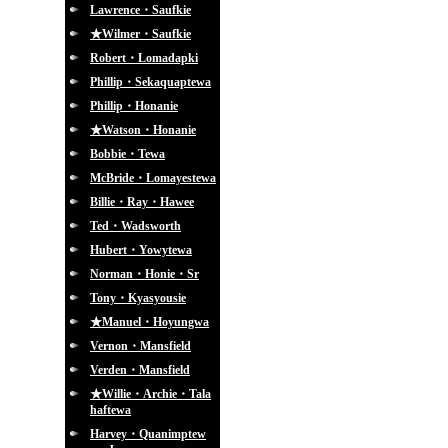
Lawrence・Saufkie
★Wilmer・Saufkie
Robert・Lomadapki
Phillip・Sekaquaptewa
Phillip・Honanie
★Watson・Honanie
Bobbie・Tewa
McBride・Lomayestewa
Billie・Ray・Hawee
Ted・Wadsworth
Hubert・Yowytewa
Norman・Honie・Sr
Tony・Kyasyousie
★Manuel・Hoyungwa
Vernon・Mansfield
Verden・Mansfield
★Willie・Archie・Tala
haftewa
Harvey・Quanimptew