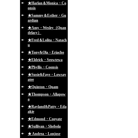
★Harlan＆Monica・Co
onsis
★Sammy＆Esther・Gu
ardian
★Amy・Wesley（Quan
delacy）
★Fred＆Lolita・Natach
u
★Tony&Ola・Eriacho
★Eldrick・Seowtewa
★Phyllis・Coonsis
★Susie&Faye・Lowsay
atee
★Quinton・Quam
★Thompson・Allapow
a
★Rayland&Patty・Eda
akie
★Edmond・Cooyate
★Sullivan・Shebola
★ Andrea・Lonjose