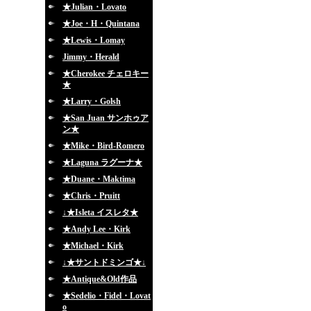
★Julian・Lovato
★Joe・H・Quintana
★Lewis・Lomay
Jimmy・Herald
★Cherokee チェロキー
★
★Larry・Golsh
★San Juan サンホゥア
ン★
★Mike・Bird-Romero
★Laguna ラグーナ★
★Duane・Maktima
★Chris・Pruitt
↓★Isleta イスレタ★
★Andy Lee・Kirk
★Michael・Kirk
↓★サントドミンゴ★↓
★Antique&Old作品
★Sedelio・Fidel・Lovat
o