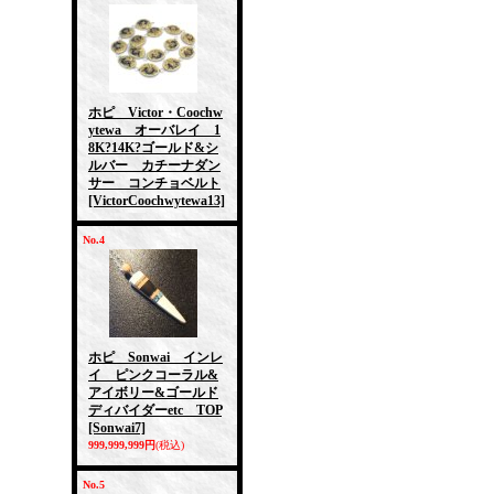
ホピ Victor・Coochw
ytewa オーバレイ 1
8K?14K?ゴールド&シ
ルバー カチーナダン
サー コンチョベルト
[VictorCoochwytewa13]
No.4
ホピ Sonwai インレ
イ ピンクコーラル&
アイボリー&ゴールド
ディバイダーetc TOP
[Sonwai7]
999,999,999円
(税込)
No.5