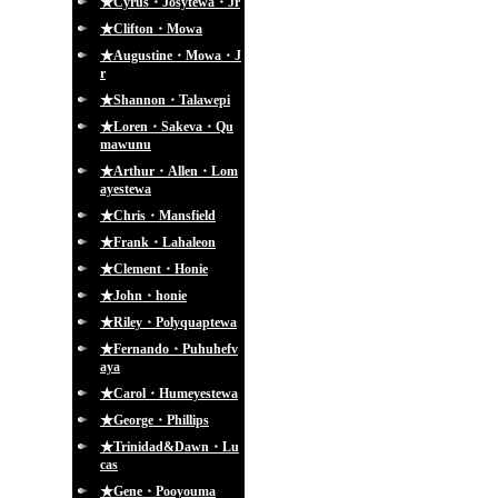
★Cyrus・Josytewa・Jr
★Clifton・Mowa
★Augustine・Mowa・J
r
★Shannon・Talawepi
★Loren・Sakeva・Qu
mawunu
★Arthur・Allen・Lom
ayestewa
★Chris・Mansfield
★Frank・Lahaleon
★Clement・Honie
★John・honie
★Riley・Polyquaptewa
★Fernando・Puhuhefv
aya
★Carol・Humeyestewa
★George・Phillips
★Trinidad&Dawn・Lu
cas
★Gene・Pooyouma