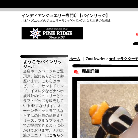
インディアンジュエリー専門店【パインリッジ】
ホピ・ズニなどのジュエリーリングやバングルなど圧巻の品揃え
ホーム
｜ Zuni Jewelry >
★キャラクター
ようこそパインリッ
ジへ！
当店ホームページをご覧
商品詳細
頂き、誠にありがとう御
座います。こちらはホ
ピ、ズニ、サントドミン
ゴ、イスレタなどナバホ
族以外のジュエリーとク
ラフトグッズを販売して
いるHPになります。オ
ーセンティック専門店な
らではの圧巻の品揃えと
リーズナブルなプライス
でご提供できるように心
がけております。ナバホ
族ジュエリーは
こちら
を