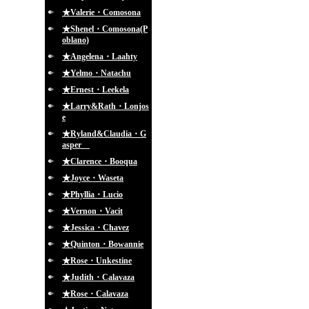
★Valerie・Comosona
★Shenel・Comosona(P
oblano)
★Angelena・Laahty
★Yelmo・Natachu
★Ernest・Leekela
★Larry&Rath・Lonjos
e
★Ryland&Claudia・G
asper
★Clarence・Booqua
★Joyce・Waseta
★Phyllia・Lucio
★Vernon・Vacit
★Jessica・Chavez
★Quinton・Bowannie
★Rose・Unkestine
★Judith・Calavaza
★Rose・Calavaza