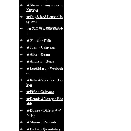
★Steven・Pooyouma・
Kuyvya
★Guy&Joe&Louie・Jo
sytewa
↓★ズニ故人作家作品★
↓
★オールド作品
★Juan・Calavaza
★Alice・Quam
★Andrew・Dewa
★Lee&Mary・Weeboth
ee
★Robert&Bernice・Lee
kya
★Effie・Calavaza
★Dennis＆Nancy・Eda
akie
★Duane・Dishta(ペイ
ント)
★Myron・Panteah
★Dickie・Quandelacy