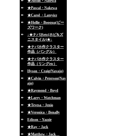
★Justin・Natewa
★Pascal・Nakewa
★Carol ・Lateyice
★Hollie・Booqua(ビー
ズワーク)
↓★ナバホetc(ホピ&ズ
ニスタイル)★↓
★ナバホ作クラスター
作品（バングル）
★ナバホ作クラスター
作品（リングetc）
Hyson・Craig(Navajo)
★Calvin・Peterson(Nav
ajo)
★Raymond・Boyd
★Larry・Watchman
★Tevesa・Jenio
★Veronica・Benally
Edison・Yazzie
★Ray・Jack
★Matthew・Jack