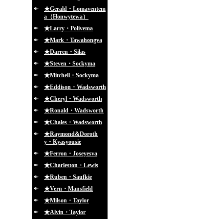
★Gerald・Lomaventem
a（Honwytewa）
★Larry・Polivema
★Mark・Tawahongva
★Darren・Silas
★Steven・Sockyma
★Mitchell・Sockyma
★Eddison・Wadsworth
★Cheryl・Wadsworth
★Ronald・Wadsworth
★Chales・Wadsworth
★Raymond&Doroth
y・Kyasyousie
★Ferron・Joseyesva
★Charleston・Lewis
★Ruben・Saufkie
★Vern・Mansfield
★Milson・Taylor
★Alvin・Taylor