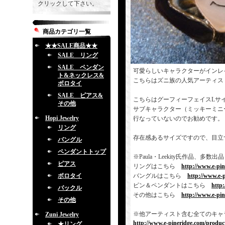
クリックして下さい。
商品カテゴリ一覧
★★SALE商品★★
SALE リング
SALE ペンダン
可愛らしいキャラクターがインレ
ト&ネックレス&
こちらはズニ族の人気アーティス
ボロタイ
SALE ピアス&
こちらはグーフィーフェイスLサ
その他
サブキャラクター（ミッキーミニー
Hopi Jewelry
行なっていないのでお勧めです。
リング
存在感あるサイズですので、目立
バングル
ペンダントトップ
※Paula・Leekity氏作品
ピアス
リングはこちら
http://www.e-pi
ボロタイ
バングルはこちら
http://www.e-
ピン＆ペンダントはこちら
http
バックル
その他はこちら
http://www.e-pi
その他
※他アーティスト含む全てのキャ
Zuni Jewelry
http://www.e-pineridge.com/product
★リング