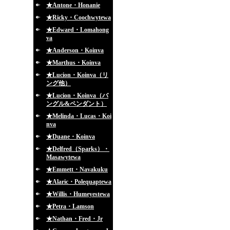
★Antone・Honanie
★Ricky・Coochwytewa
★Edward・Lomahong
va
★Anderson・Koinva
★Marthus・Koinva
★Lucion・Koinva（リ
ング他）
★Lucion・Koinva（バ
ングル&ペンダント）
★Melinda・Lucas・Koi
nva
★Duane・Koinva
★Delfred（Sparks）・
Masawytewa
★Emmett・Navakuku
★Alaric・Polequaptewa
★Willis・Humeyestewa
★Petra・Lamson
★Nathan・Fred・Jr