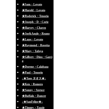
★Sam・Lovato
★Harold・Lovato
★Roderick・Tenorio
★Joseph・D・Coriz
★Harvey・Chavez
★Joe&Angle・Reano
★Lupe・Lovato
★Raymond・Rosetta
★Mary・Tafoya
★Gilbert・Dino・Garci
a
★Dorene・Calabaza
★Paul・Tenorio
↓★Taos タオス★↓
★Ken・Romero
★Sonny・Spruce
★Buffalo・Dancer
↓★SanFelipe★↓
★Timmy・Yazzie