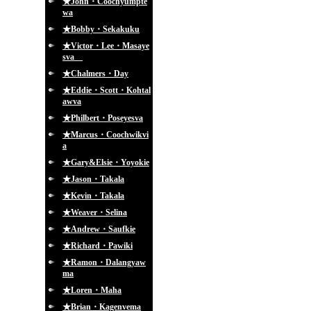
★John・Coochyumpte
wa
★Bobby・Sekakuku
★Victor・Lee・Masaye
sva
★Chalmers・Day
★Eddie・Scott・Kohtal
awva
★Philbert・Poseyesva
★Marcus・Coochwikvi
a
★Gary&Elsie・Yoyokie
★Jason・Takala
★Kevin・Takala
★Weaver・Selina
★Andrew・Saufkie
★Richard・Pawiki
★Ramon・Dalangyaw
ma
★Loren・Maha
★Brian・Kagenvema