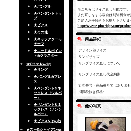
★バングル
※こちらはサイズ直し可能です。
★ペンダントトッ
また直しをする場合は別途料金が
プ
ご購入お手続きをお取り下さいま
★ピアス
http://www.e-pineridge.com/produc
★その他
商品詳細
★キャラクターモ
チーフ
デザイン部サイズ
:
★ニードルポイン
ト&クラスター
リングサイズ
:
リングサイズ直しについて
:
★Other Jewelry
★リング
リングサイズ直し代金納期
:
★バングル&ブレ
ス
管理番号（商品番号ではありませ
★ペンダント&ネ
消費税抜き価格
:
ックレス（シルバ
ー）
★ペンダント&ネ
他の写真
ックレス（ノンシ
ルバー）
★ピアス&その他
★スー&シャイアンetc