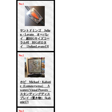
No.1
サントドミンゴ Julia
n・Lovato オーバレ
イ 超BIGサイズコー
ラル付 BIGボロタ
イ
[JulianLovato13]
No.2
ホピ Michael・Kaboti
e（Lomawywesa） A
watovi Visual Prayers
スタンディングディス
プレイ（置き物）
[kab
otie17]
No.3