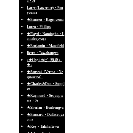
a・Jr
Larry (Lawrence)・Poo
youma
★Bennett・Kagenvema
Loren・Phillips
★Floyd・Namingha・L
omakuyvaya
★Benjamin・Mansfield
Berra・Tawahongva
↓★Hopi ホピ（現存）
★↓
★Sonwai（Verma・Ne
quatewa）
★Charles&Don・Suppl
ee
★Raymond・Sequapte
wa・Sr
★Sherian・Honhongva
★Bennard・Dallasvuya
oma
★Roy・Talahaftewa