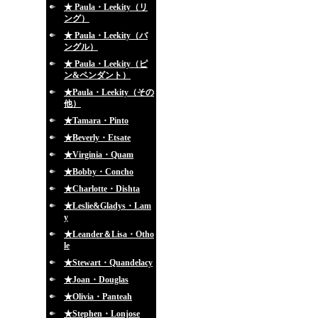
★ Paula・Leekity（リ
ング）
★ Paula・Leekity（バ
ングル）
★ Paula・Leekity（ピ
ン&ペンダント）
★Paula・Leekity（その
他）
★Tamara・Pinto
★Beverly・Etsate
★Virginia・Quam
★Bobby・Concho
★Charlotte・Dishta
★Leslie&Gladys・Lam
y
★Leander＆Lisa・Otho
le
★Stewart・Quandelacy
★Joan・Douglas
★Olivia・Panteah
★Stephen・Lonjose