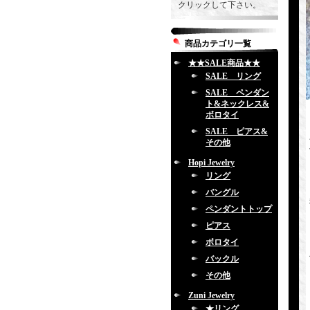
クリックして下さい。
商品カテゴリ一覧
★★SALE商品★★
SALE リング
SALE ペンダン
ト&ネックレス&
ボロタイ
SALE ピアス&
その他
Hopi Jewelry
リング
バングル
ペンダントトップ
ピアス
ボロタイ
バックル
その他
Zuni Jewelry
★リング