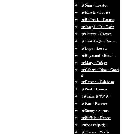
★Sam・Lovato
★Harold・Lovato
★Roderick・Tenorio
★Joseph・D・Coriz
★Harvey・Chavez
★Joe&Angle・Reano
★Lupe・Lovato
★Raymond・Rosetta
★Mary・Tafoya
★Gilbert・Dino・Garci
a
★Dorene・Calabaza
★Paul・Tenorio
↓★Taos タオス★↓
★Ken・Romero
★Sonny・Spruce
★Buffalo・Dancer
↓★SanFelipe★↓
★Timmy・Yazzie