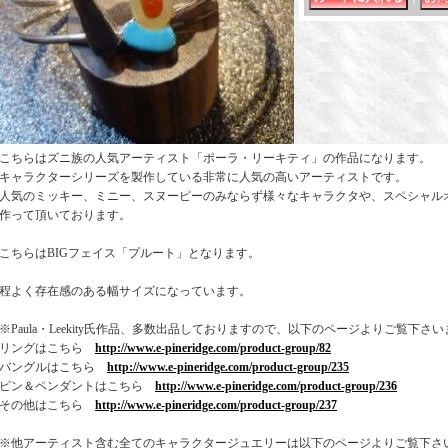
こちらはズニ族の人気アーティスト「ポーラ・リーキティ」の作品になります。
キャラクターシリーズを製作している非常に人気の高いアーティストです。
人気のミッキー、ミニー、スヌーピーのみならず様々なキャラクタや、スペシャル
作って頂いております。
こちらはBIGフェイス「プルート」となります。
程よく存在感のある幅サイズになっています。
※Paula・Leekity氏作品、多数出品しておりますので、以下のページよりご覧下さ
リングはこちら
http://www.e-pineridge.com/product-group/82
バングルはこちら
http://www.e-pineridge.com/product-group/235
ピン＆ペンダントはこちら
http://www.e-pineridge.com/product-group/236
その他はこちら
http://www.e-pineridge.com/product-group/237
※他アーティスト含む全てのキャラクタージュエリーは以下のページよりご覧下さ