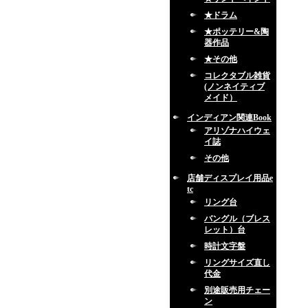
★ドラム
★ポッテリー&陶
器作品
★その他
コレクタブル雑貨
(ノンネイティブ
メイド）
インディアン関連Book
アリゾナハイウェ
イ誌
その他
店舗ディスプレイ用品e
tc
リング台
バングル（ブレス
レット）台
時計文字盤
リングサイズ直し
代金
別途販売用チェー
ン