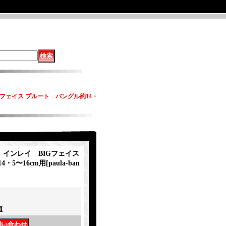
BIGフェイス プルート バングル約14・
ity インレイ BIGフェイス
・5〜16cm用
[
paula-ban
項