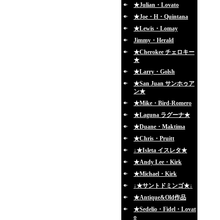
★Julian・Lovato
★Joe・H・Quintana
★Lewis・Lomay
Jimmy・Herald
★Cherokee チェロキー
★
★Larry・Golsh
★San Juan サンホゥア
ン★
★Mike・Bird-Romero
★Laguna ラグーナ★
★Duane・Maktima
★Chris・Pruitt
↓★Isleta イスレタ★
★Andy Lee・Kirk
★Michael・Kirk
↓★サントドミンゴ★↓
★Antique&Old作品
★Sedelio・Fidel・Lovat
o