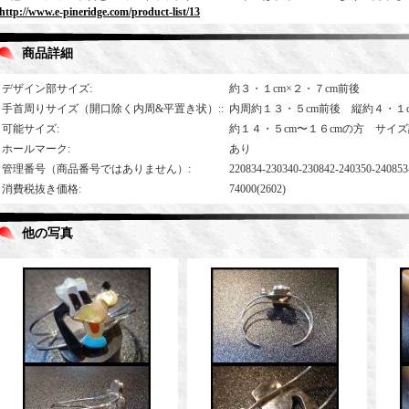
http://www.e-pineridge.com/product-list/13
商品詳細
デザイン部サイズ
:
約３・１cm×２・７cm前後
手首周りサイズ（開口除く内周&平置き状）:
:
内周約１３・５cm前後 縦約４・１
可能サイズ
:
約１４・５cm〜１６cmの方 サイ
ホールマーク
:
あり
管理番号（商品番号ではありません）
:
220834-230340-230842-240350-240853
消費税抜き価格
:
74000(2602)
他の写真