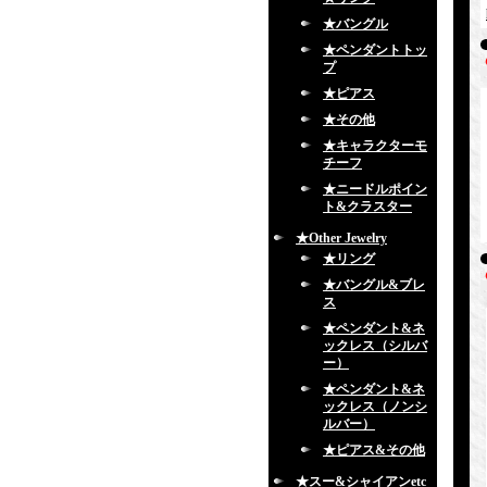
★バングル
★ペンダントトッ
プ
★ピアス
★その他
★キャラクターモ
チーフ
★ニードルポイン
ト&クラスター
★Other Jewelry
★リング
★バングル&ブレ
ス
★ペンダント&ネ
ックレス（シルバ
ー）
★ペンダント&ネ
ックレス（ノンシ
ルバー）
★ピアス&その他
★スー&シャイアンetc