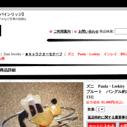
パインリッジ】
グルなど圧巻の品揃え
ご利用案内
｜
お問い合わせ
商品検索
:
｜ Zuni Jewelry >
★キャラクターモチーフ
｜
ズニ Paula・Leekity インレイ 
m用
商品詳細
ズニ Paula・Leek
プルート バングル約14
131
]
販売価格
:
81,400円
(税込)
数量
:
返品特約に関する重要事
｜