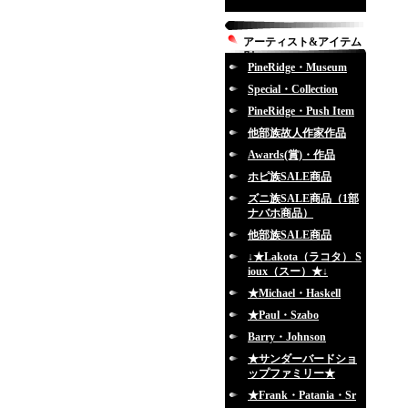
アーティスト&アイテム
別
PineRidge・Museum
Special・Collection
PineRidge・Push Item
他部族故人作家作品
Awards(賞)・作品
ホピ族SALE商品
ズニ族SALE商品（1部
ナバホ商品）
他部族SALE商品
↓★Lakota（ラコタ） S
ioux（スー）★↓
★Michael・Haskell
★Paul・Szabo
Barry・Johnson
★サンダーバードショ
ップファミリー★
★Frank・Patania・Sr