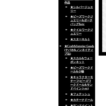
作品
★シルバージュエ
リー
★ビーズワークジ
ュエリー&ポーチ
バッグ&etc
★クイルワークジ
ュエリー
★スターキルト
★Craft&Interior Goods
(ナバホ&ノンネイティ
ブ込)
★スカル&ウォー
ボンネット
★ビーズワークド
ール&小物
★キャラクターモ
チーフ(ビーズワ
ークドール&サン
ドペイントetc)
★フェテッシュ
★カチーナドール
★サンドペイント