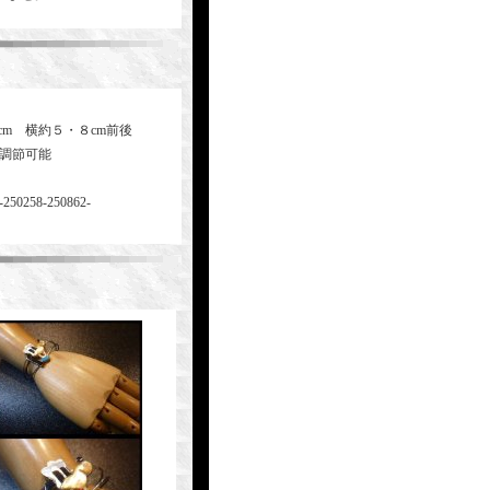
cm 横約５・８cm前後
ズ調節可能
-250258-250862-