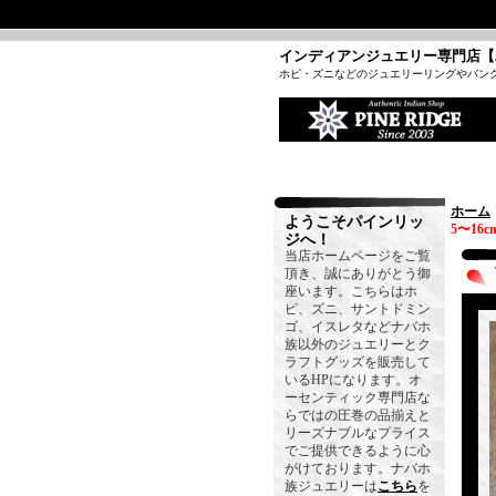
インディアンジュエリー専門店【
ホピ・ズニなどのジュエリーリングやバン
ホーム
ようこそパインリッ
5〜16c
ジへ！
当店ホームページをご覧
頂き、誠にありがとう御
座います。こちらはホ
ピ、ズニ、サントドミン
ゴ、イスレタなどナバホ
族以外のジュエリーとク
ラフトグッズを販売して
いるHPになります。オ
ーセンティック専門店な
らではの圧巻の品揃えと
リーズナブルなプライス
でご提供できるように心
がけております。ナバホ
族ジュエリーは
こちら
を