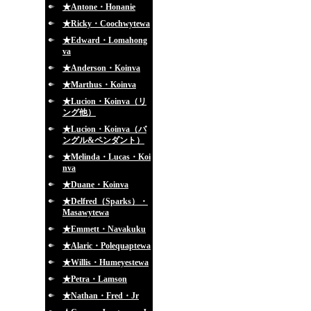
★Antone・Honanie
★Ricky・Coochwytewa
★Edward・Lomahong
va
★Anderson・Koinva
★Marthus・Koinva
★Lucion・Koinva（リ
ング他）
★Lucion・Koinva（バ
ングル&ペンダント）
★Melinda・Lucas・Koi
nva
★Duane・Koinva
★Delfred（Sparks）・
Masawytewa
★Emmett・Navakuku
★Alaric・Polequaptewa
★Willis・Humeyestewa
★Petra・Lamson
★Nathan・Fred・Jr