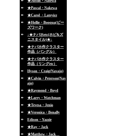
★Justin・Natewa
★Pascal・Nakewa
★Carol ・Lateyice
★Hollie・Booqua(ビー
ズワーク)
↓★ナバホetc(ホピ&ズ
ニスタイル)★↓
★ナバホ作クラスター
作品（バングル）
★ナバホ作クラスター
作品（リングetc）
Hyson・Craig(Navajo)
★Calvin・Peterson(Nav
ajo)
★Raymond・Boyd
★Larry・Watchman
★Tevesa・Jenio
★Veronica・Benally
Edison・Yazzie
★Ray・Jack
★Matthew・Jack