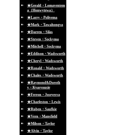
★Gerald・Lomaventem
a（Honwytewa）
★Larry・Polivema
★Mark・Tawahongva
★Darren・Silas
★Steven・Sockyma
★Mitchell・Sockyma
★Eddison・Wadsworth
★Cheryl・Wadsworth
★Ronald・Wadsworth
★Chales・Wadsworth
★Raymond&Doroth
y・Kyasyousie
★Ferron・Joseyesva
★Charleston・Lewis
★Ruben・Saufkie
★Vern・Mansfield
★Milson・Taylor
★Alvin・Taylor