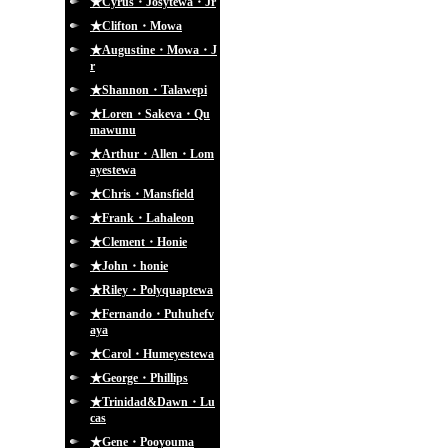
★Cyrus・Josytewa・Jr
★Clifton・Mowa
★Augustine・Mowa・J
r
★Shannon・Talawepi
★Loren・Sakeva・Qu
mawunu
★Arthur・Allen・Lom
ayestewa
★Chris・Mansfield
★Frank・Lahaleon
★Clement・Honie
★John・honie
★Riley・Polyquaptewa
★Fernando・Puhuhefv
aya
★Carol・Humeyestewa
★George・Phillips
★Trinidad&Dawn・Lu
cas
★Gene・Pooyouma