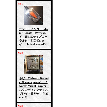
No.1
サントドミンゴ Julia
n・Lovato オーバレ
イ 超BIGサイズコー
ラル付 BIGボロタ
イ
[JulianLovato13]
No.2
ホピ Michael・Kaboti
e（Lomawywesa） A
watovi Visual Prayers
スタンディングディス
プレイ（置き物）
[kab
otie17]
No.3