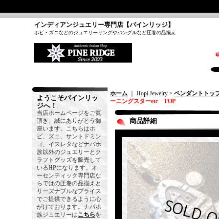
インディアンジュエリー専門店【パインリッジ】
ホピ・ズニなどのジュエリーリングやバングルなど圧巻の品揃え
ホーム
｜ Hopi Jewelry >
ペンダントトッ
ようこそパインリッ
ーニングスターetc TOP
ジへ！
当店ホームページをご覧
頂き、誠にありがとう御
商品詳細
座います。こちらはホ
ピ、ズニ、サントドミン
ゴ、イスレタなどナバホ
族以外のジュエリーとク
ラフトグッズを販売して
いるHPになります。オ
ーセンティック専門店な
らではの圧巻の品揃えと
リーズナブルなプライス
でご提供できるように心
がけております。ナバホ
族ジュエリーは
こちら
を