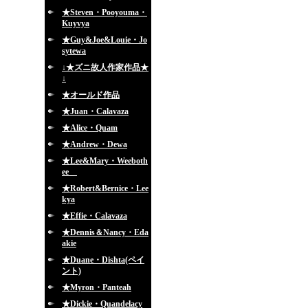
★Steven・Pooyouma・
Kuyvya
★Guy&Joe&Louie・Jo
sytewa
↓★ズニ故人作家作品★
↓
★オールド作品
★Juan・Calavaza
★Alice・Quam
★Andrew・Dewa
★Lee&Mary・Weeboth
ee
★Robert&Bernice・Lee
kya
★Effie・Calavaza
★Dennis＆Nancy・Eda
akie
★Duane・Dishta(ペイ
ント)
★Myron・Panteah
★Dickie・Quandelacy