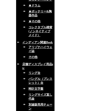
★ドラム
★ポッテリー&陶
器作品
★その他
コレクタブル雑貨
(ノンネイティブ
メイド）
インディアン関連Book
アリゾナハイウェ
イ誌
その他
店舗ディスプレイ用品e
tc
リング台
バングル（ブレス
レット）台
時計文字盤
リングサイズ直し
代金
別途販売用チェー
ン