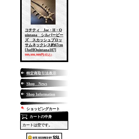
コチティ Joe・H・Q
uintana シルバービー
ズ スカッシュブロッ
サムネックレス約67cm
[JoeHQuintana107]
999,999,999円
(税込)
特定商取引法表示
Shop News
Shop Information
ショッピングカート
カートの中身
カートは空です。