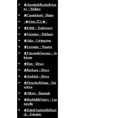
★Anselm&Rosita&Son
ny・Wallace
★Carmichael・Haloo
↓★Zuni ズニ★↓
★Edith・Tsabetsaye
★Veronica・Poblano
★Jake・Livingston
★Lorraine・Waatsa
★Vincent&Soccoro・Jo
hnson
★Don・Dewa
★Barbara・Dewa
★Andrick・Dewa
★Octavius&Irma・Seo
wtewa
★Albert・Banteah
★Ruddell&Nancy・Lac
onsello
★Dale&Sanford&Derri
ck・Edaakie