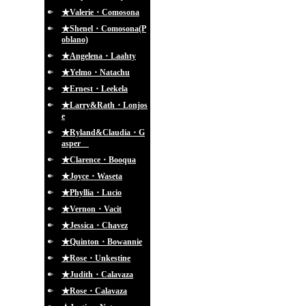
★Valerie・Comosona
★Shenel・Comosona(P
oblano)
★Angelena・Laahty
★Yelmo・Natachu
★Ernest・Leekela
★Larry&Rath・Lonjos
e
★Ryland&Claudia・G
asper
★Clarence・Booqua
★Joyce・Waseta
★Phyllia・Lucio
★Vernon・Vacit
★Jessica・Chavez
★Quinton・Bowannie
★Rose・Unkestine
★Judith・Calavaza
★Rose・Calavaza