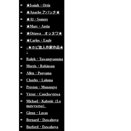
★Isaiah・Ortiz
★Apache アパッチ★
★Al・Somers
★Marc・Antia
★Ottawa オッタワ★
★Carlos・Eagle
↓★ホピ故人作家作品★
↓
Ralph・Tawangyaouma
Morris・Robinson
Allen・Pooyama
Charles・Loloma
Preston・Monongye
Victor・Coochwytewa
Michael・Kabotie（Lo
mawywesa）
Glenn・Lucas
Bernard・Dawahoya
Bueford・Dawahoya