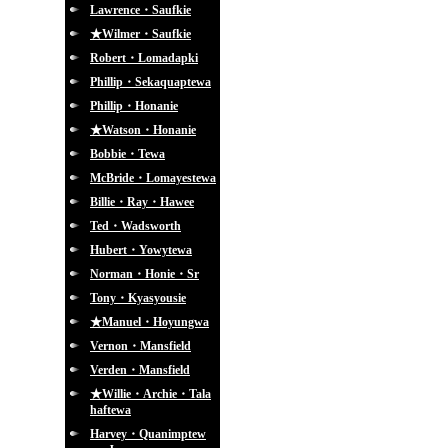
Lawrence・Saufkie
★Wilmer・Saufkie
Robert・Lomadapki
Phillip・Sekaquaptewa
Phillip・Honanie
★Watson・Honanie
Bobbie・Tewa
McBride・Lomayestewa
Billie・Ray・Hawee
Ted・Wadsworth
Hubert・Yowytewa
Norman・Honie・Sr
Tony・Kyasyousie
★Manuel・Hoyungwa
Vernon・Mansfield
Verden・Mansfield
★Willie・Archie・Tala
haftewa
Harvey・Quanimptew