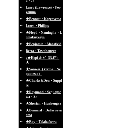
a・Jr
Larry (Lawrence)・Poo
youma
★Bennett・Kagenvema
Loren・Phillips
★Floyd・Namingha・L
omakuyvaya
★Benjamin・Mansfield
Berra・Tawahongva
↓★Hopi ホピ（現存）
★↓
★Sonwai（Verma・Ne
quatewa）
★Charles&Don・Suppl
ee
★Raymond・Sequapte
wa・Sr
★Sherian・Honhongva
★Bennard・Dallasvuya
oma
★Roy・Talahaftewa