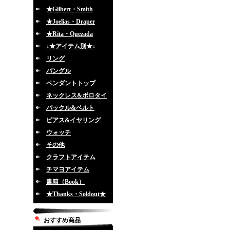
★Gilbert・Smith
★Joelias・Draper
★Rita・Quezada
↓★アイテム別★↓
リング
バングル
ペンダントトップ
ネックレス&ボロタイ
バックル&ベルト
ピアス&イヤリング
ウォッチ
その他
クラフトアイテム
チマヨアイテム
書籍（Book）
★Thanks・Soldout★
おすすめ商品