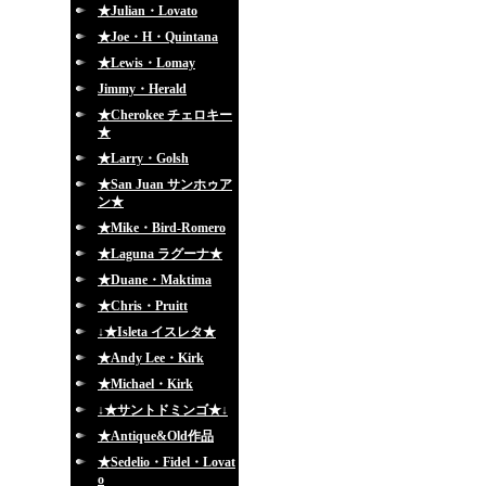
★Julian・Lovato
★Joe・H・Quintana
★Lewis・Lomay
Jimmy・Herald
★Cherokee チェロキー
★
★Larry・Golsh
★San Juan サンホゥア
ン★
★Mike・Bird-Romero
★Laguna ラグーナ★
★Duane・Maktima
★Chris・Pruitt
↓★Isleta イスレタ★
★Andy Lee・Kirk
★Michael・Kirk
↓★サントドミンゴ★↓
★Antique&Old作品
★Sedelio・Fidel・Lovat
o