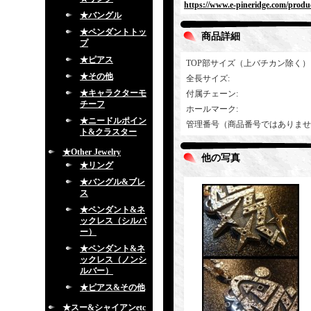
https://www.e-pineridge.com/produc
★バングル
★ペンダントトッ
商品詳細
プ
★ピアス
TOP部サイズ（上バチカン除く）
★その他
全長サイズ
:
★キャラクターモ
付属チェーン
:
チーフ
ホールマーク
:
★ニードルポイン
管理番号（商品番号ではありませ
ト&クラスター
★Other Jewelry
他の写真
★リング
★バングル&ブレ
ス
★ペンダント&ネ
ックレス（シルバ
ー）
★ペンダント&ネ
ックレス（ノンシ
ルバー）
★ピアス&その他
★スー&シャイアンetc