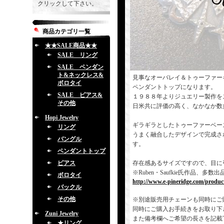
クリックして下さい。
商品カテゴリ一覧
★★SALE商品★★
SALE リング
SALE ペンダン
ト&ネックレス&
見事なオーバレイ＆トゥーファー
ボロタイ
ペンダントトップになります。
SALE ピアス&
１９８８年よりジュエリー製作を
その他
日米共に評価の高く、なかなか数
Hopi Jewelry
ギラギラとしたトゥーファーベー
リング
うまく融合したデザインで完成さ
バングル
す。
ペンダントトップ
ピアス
存在感あるサイズですので、目に
※Ruben・Saufkie氏作品
ボロタイ
http://www.e-pineridge.com/produc
バックル
その他
※別途販売用チェーンも同時にご
同時にご購入お手続きをお取り下
Zuni Jewelry
また備考欄へご希望の長さを記載
★リング