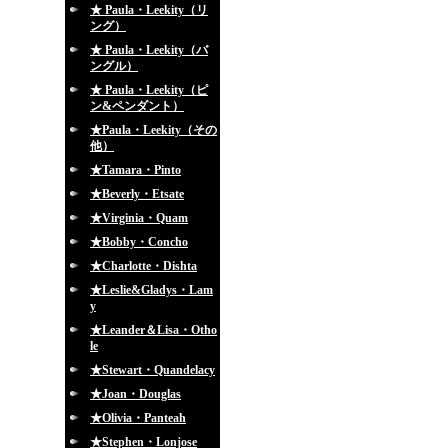
★ Paula・Leekity（リ
ング）
★ Paula・Leekity（バ
ングル）
★ Paula・Leekity（ピ
ン&ペンダント）
★Paula・Leekity（その
他）
★Tamara・Pinto
★Beverly・Etsate
★Virginia・Quam
★Bobby・Concho
★Charlotte・Dishta
★Leslie&Gladys・Lam
y
★Leander＆Lisa・Otho
le
★Stewart・Quandelacy
★Joan・Douglas
★Olivia・Panteah
★Stephen・Lonjose