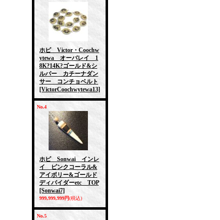
ホピ Victor・Coochw
ytewa オーバレイ 1
8K?14K?ゴールド&シ
ルバー カチーナダン
サー コンチョベルト
[VictorCoochwytewa13]
No.4
ホピ Sonwai インレ
イ ピンクコーラル&
アイボリー&ゴールド
ディバイダーetc TOP
[Sonwai7]
999,999,999円
(税込)
No.5