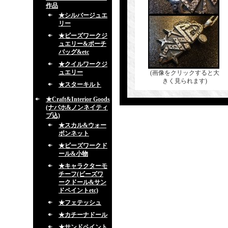
作品
★シルバージュエ
リー
★ビーズワークジ
ュエリー&ポーチ
バッグ&etc
★クイルワークジ
ュエリー
(画像をクリックすると大
きく見られます)
★スターキルト
★Craft&Interior Goods
(ナバホ&ノンネイティ
ブ込)
★スカル&ウォー
ボンネット
★ビーズワークド
ール&小物
★キャラクターモ
チーフ(ビーズワ
ークドール&サン
ドペイントetc)
★フェテッシュ
★カチーナドール
★サンドペイント