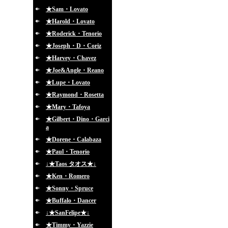
★Sam・Lovato
★Harold・Lovato
★Roderick・Tenorio
★Joseph・D・Coriz
★Harvey・Chavez
★Joe&Angle・Reano
★Lupe・Lovato
★Raymond・Rosetta
★Mary・Tafoya
★Gilbert・Dino・Garci
a
★Dorene・Calabaza
★Paul・Tenorio
↓★Taos タオス★↓
★Ken・Romero
★Sonny・Spruce
★Buffalo・Dancer
↓★SanFelipe★↓
★Timmy・Yazzie