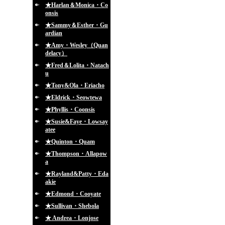
★Harlan＆Monica・Co
onsis
★Sammy＆Esther・Gu
ardian
★Amy・Wesley（Quan
delacy）
★Fred＆Lolita・Natach
u
★Tony&Ola・Eriacho
★Eldrick・Seowtewa
★Phyllis・Coonsis
★Susie&Faye・Lowsay
atee
★Quinton・Quam
★Thompson・Allapow
a
★Rayland&Patty・Eda
akie
★Edmond・Cooyate
★Sullivan・Shebola
★ Andrea・Lonjose