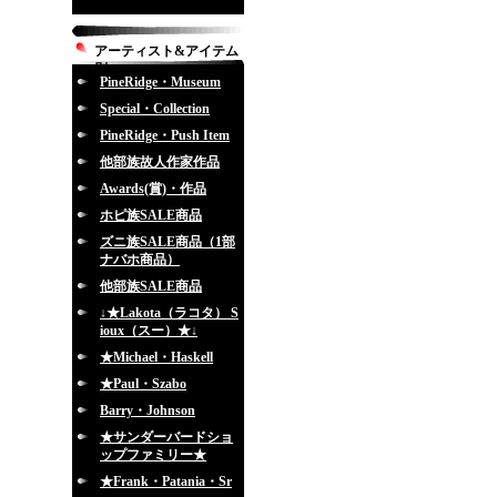
アーティスト&アイテム
別
PineRidge・Museum
Special・Collection
PineRidge・Push Item
他部族故人作家作品
Awards(賞)・作品
ホピ族SALE商品
ズニ族SALE商品（1部
ナバホ商品）
他部族SALE商品
↓★Lakota（ラコタ） S
ioux（スー）★↓
★Michael・Haskell
★Paul・Szabo
Barry・Johnson
★サンダーバードショ
ップファミリー★
★Frank・Patania・Sr