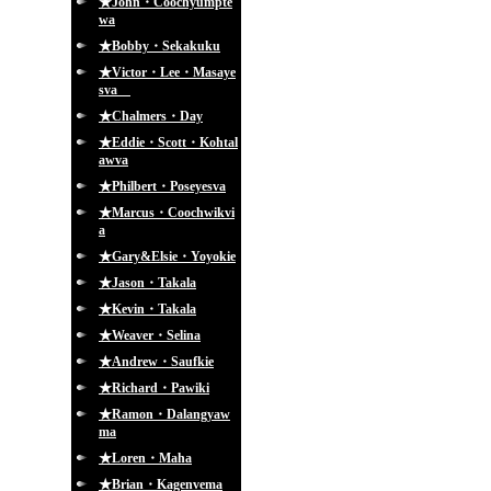
★John・Coochyumpte
wa
★Bobby・Sekakuku
★Victor・Lee・Masaye
sva
★Chalmers・Day
★Eddie・Scott・Kohtal
awva
★Philbert・Poseyesva
★Marcus・Coochwikvi
a
★Gary&Elsie・Yoyokie
★Jason・Takala
★Kevin・Takala
★Weaver・Selina
★Andrew・Saufkie
★Richard・Pawiki
★Ramon・Dalangyaw
ma
★Loren・Maha
★Brian・Kagenvema