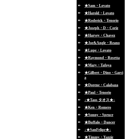
★Sam・Lovato
★Harold・Lovato
★Roderick・Tenorio
★Joseph・D・Coriz
★Harvey・Chavez
★Joe&Angle・Reano
★Lupe・Lovato
★Raymond・Rosetta
★Mary・Tafoya
★Gilbert・Dino・Garci
a
★Dorene・Calabaza
★Paul・Tenorio
↓★Taos タオス★↓
★Ken・Romero
★Sonny・Spruce
★Buffalo・Dancer
↓★SanFelipe★↓
★Timmy・Yazzie