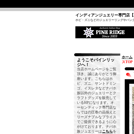
インディアンジュエリー専門店【
ホピ・ズニなどのジュエリーリングやバン
ホーム
ようこそパインリッ
スTOP
ジへ！
当店ホームページをご覧
頂き、誠にありがとう御
座います。こちらはホ
ピ、ズニ、サントドミン
ゴ、イスレタなどナバホ
族以外のジュエリーとク
ラフトグッズを販売して
いるHPになります。オ
ーセンティック専門店な
らではの圧巻の品揃えと
リーズナブルなプライス
でご提供できるように心
がけております。ナバホ
族ジュエリーは
こちら
を