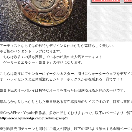
アーティストならではの独特なデザイン＆仕上がりが素晴らしく美しい、
ホピ族のペンダントトップになります。
こちらは数多くの賞も獲得しているホピ族の大人気アーティスト
「ゲーリー＆エルシー・ヨヨキ」の作品になります。
こちらは別注にてセンターにイーグル＆スター、周りにウォーターウェブをデザイ
オーバレイセンスと立体感溢れるシャドーボックスが存在感ある一品です！！
ヨヨキ氏のオーバレイは独特なオーラを放った圧倒感溢れるお勧めの一品です。
厚みもかなりしっかりとした重量感ある存在感抜群のサイズですので、目立つ事間
※Gary&Elsie・Yoyokie氏作品、多数出品しておりますので、以下のページよりご
http://www.e-pineridge.com/product-group/8
※別途販売用チェーンも同時にご購入の際は、以下のURLより該当する金額ページ