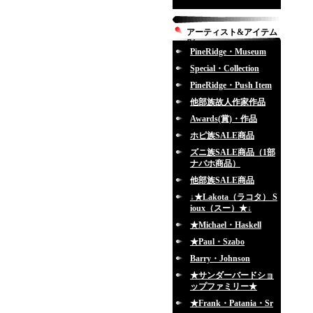
アーティスト&アイテム
別
PineRidge・Museum
Special・Collection
PineRidge・Push Item
他部族故人作家作品
Awards(賞)・作品
ホピ族SALE商品
ズニ族SALE商品（1部
ナバホ商品）
他部族SALE商品
↓★Lakota（ラコタ） S
ioux（スー）★↓
★Michael・Haskell
★Paul・Szabo
Barry・Johnson
★サンダーバードショ
ップファミリー★
★Frank・Patania・Sr