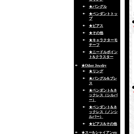
★バングル
★ペンダントトッ
プ
★ピアス
★その他
★キャラクターモ
チーフ
★ニードルポイン
ト&クラスター
★Other Jewelry
★リング
★バングル&ブレ
ス
★ペンダント&ネ
ックレス（シルバ
ー）
★ペンダント&ネ
ックレス（ノンシ
ルバー）
★ピアス&その他
★スー&シャイアンetc