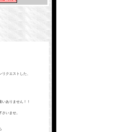
ンリクエストした、
違いありません！！
覧下さいませ。
も