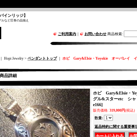
パインリッジ】
グルなど圧巻の品揃え
ご利用案内
｜
お問い合わせ
商品検索
:
｜ Hopi Jewelry >
ペンダントトップ
｜
ホピ Gary&Elsie・Yoyokie オーバレ
商品詳細
ホピ Gary&Elsie・
グル&スターetc シ
e166
]
販売価格
:
319,000円
(税込)
数量
:
返品特約に関する重要事
｜