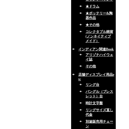
★ドラム
★ポッテリー&陶
器作品
★その他
コレクタブル雑貨
(ノンネイティブ
メイド）
インディアン関連Book
アリゾナハイウェ
イ誌
その他
店舗ディスプレイ用品e
tc
リング台
バングル（ブレス
レット）台
時計文字盤
リングサイズ直し
代金
別途販売用チェー
ン