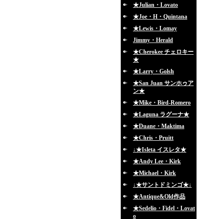
★Julian・Lovato
★Joe・H・Quintana
★Lewis・Lomay
Jimmy・Herald
★Cherokee チェロキー
★
★Larry・Golsh
★San Juan サンホゥア
ン★
★Mike・Bird-Romero
★Laguna ラグーナ★
★Duane・Maktima
★Chris・Pruitt
↓★Isleta イスレタ★
★Andy Lee・Kirk
★Michael・Kirk
↓★サントドミンゴ★↓
★Antique&Old作品
★Sedelio・Fidel・Lovat
o