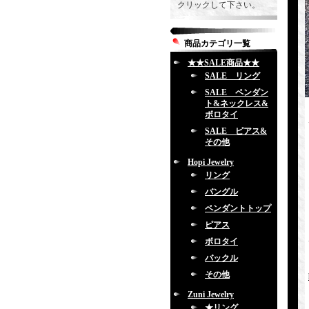
クリックして下さい。
商品カテゴリ一覧
★★SALE商品★★
SALE リング
SALE ペンダン
ト&ネックレス&
ボロタイ
SALE ピアス&
その他
Hopi Jewelry
リング
バングル
ペンダントトップ
ピアス
ボロタイ
バックル
その他
Zuni Jewelry
★リング