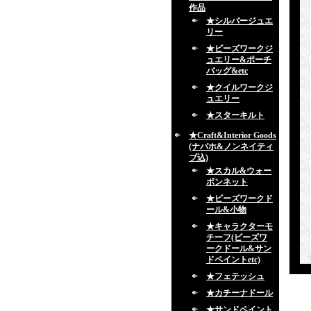
作品
★シルバージュエ
リー
★ビーズワークジ
ュエリー&ポーチ
バッグ&etc
★クイルワークジ
ュエリー
★スターキルト
★Craft&Interior Goods
(ナバホ&ノンネイティ
ブ込)
★スカル&ウォー
ボンネット
★ビーズワークド
ール&小物
★キャラクターモ
チーフ(ビーズワ
ークドール&サン
ドペイントetc)
★フェテッシュ
★カチーナドール
★サンドペイント