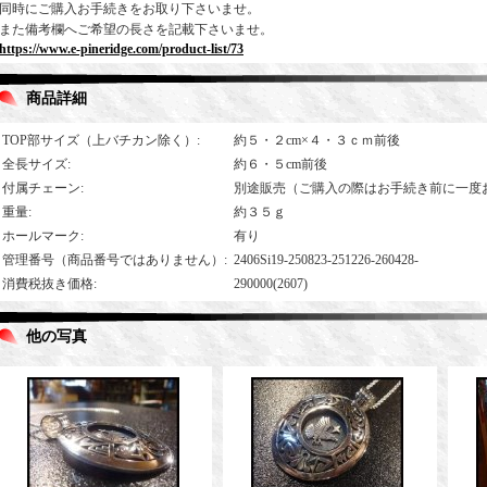
同時にご購入お手続きをお取り下さいませ。
また備考欄へご希望の長さを記載下さいませ。
https://www.e-pineridge.com/product-list/73
商品詳細
TOP部サイズ（上バチカン除く）
:
約５・２cm×４・３ｃｍ前後
全長サイズ
:
約６・５cm前後
付属チェーン
:
別途販売（ご購入の際はお手続き前に一度
重量
:
約３５ｇ
ホールマーク
:
有り
管理番号（商品番号ではありません）
:
2406Si19-250823-251226-260428-
消費税抜き価格
:
290000(2607)
他の写真