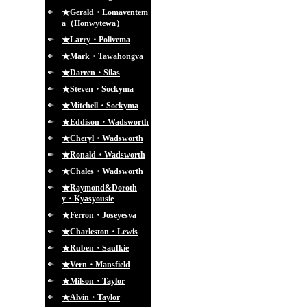
★Gerald・Lomaventem
a（Honwytewa）
★Larry・Polivema
★Mark・Tawahongva
★Darren・Silas
★Steven・Sockyma
★Mitchell・Sockyma
★Eddison・Wadsworth
★Cheryl・Wadsworth
★Ronald・Wadsworth
★Chales・Wadsworth
★Raymond&Doroth
y・Kyasyousie
★Ferron・Joseyesva
★Charleston・Lewis
★Ruben・Saufkie
★Vern・Mansfield
★Milson・Taylor
★Alvin・Taylor