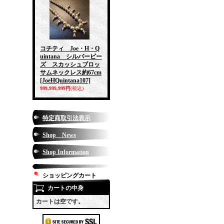
コチティ Joe・H・Q
uintana シルバービー
ズ スカッシュブロッ
サムネックレス約67cm
[JoeHQuintana107]
999,999,999円
(税込)
特定商取引法表示
Shop News
Shop Information
ショッピングカート
カートの中身
カートは空です。