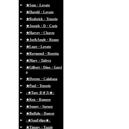
★Sam・Lovato
★Harold・Lovato
★Roderick・Tenorio
★Joseph・D・Coriz
★Harvey・Chavez
★Joe&Angle・Reano
★Lupe・Lovato
★Raymond・Rosetta
★Mary・Tafoya
★Gilbert・Dino・Garci
a
★Dorene・Calabaza
★Paul・Tenorio
↓★Taos タオス★↓
★Ken・Romero
★Sonny・Spruce
★Buffalo・Dancer
↓★SanFelipe★↓
★Timmy・Yazzie