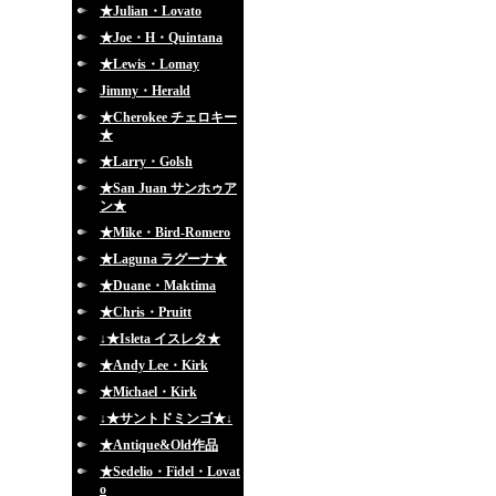
★Julian・Lovato
★Joe・H・Quintana
★Lewis・Lomay
Jimmy・Herald
★Cherokee チェロキー
★
★Larry・Golsh
★San Juan サンホゥア
ン★
★Mike・Bird-Romero
★Laguna ラグーナ★
★Duane・Maktima
★Chris・Pruitt
↓★Isleta イスレタ★
★Andy Lee・Kirk
★Michael・Kirk
↓★サントドミンゴ★↓
★Antique&Old作品
★Sedelio・Fidel・Lovat
o