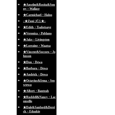
★Anselm&Rosita&Son
ny・Wallace
★Carmichael・Haloo
↓★Zuni ズニ★↓
★Edith・Tsabetsaye
★Veronica・Poblano
★Jake・Livingston
★Lorraine・Waatsa
★Vincent&Soccoro・Jo
hnson
★Don・Dewa
★Barbara・Dewa
★Andrick・Dewa
★Octavius&Irma・Seo
wtewa
★Albert・Banteah
★Ruddell&Nancy・Lac
onsello
★Dale&Sanford&Derri
ck・Edaakie