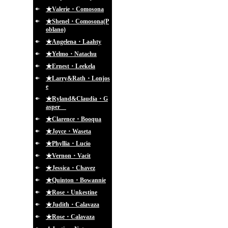
★Valerie・Comosona
★Shenel・Comosona(P
oblano)
★Angelena・Laahty
★Yelmo・Natachu
★Ernest・Leekela
★Larry&Rath・Lonjos
e
★Ryland&Claudia・G
asper
★Clarence・Booqua
★Joyce・Waseta
★Phyllia・Lucio
★Vernon・Vacit
★Jessica・Chavez
★Quinton・Bowannie
★Rose・Unkestine
★Judith・Calavaza
★Rose・Calavaza