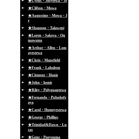
★Cyrus・Josytewa・Jr
★Clifton・Mowa
★Augustine・Mowa・J
r
★Shannon・Talawepi
★Loren・Sakeva・Qu
mawunu
★Arthur・Allen・Lom
ayestewa
★Chris・Mansfield
★Frank・Lahaleon
★Clement・Honie
★John・honie
★Riley・Polyquaptewa
★Fernando・Puhuhefv
aya
★Carol・Humeyestewa
★George・Phillips
★Trinidad&Dawn・Lu
cas
★Gene・Pooyouma