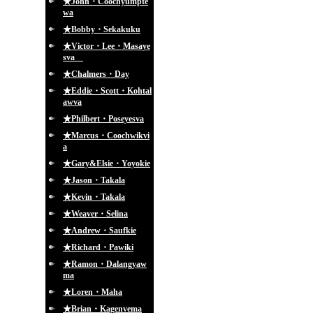
★John・Coochyumpte
wa
★Bobby・Sekakuku
★Victor・Lee・Masaye
sva
★Chalmers・Day
★Eddie・Scott・Kohtal
awva
★Philbert・Poseyesva
★Marcus・Coochwikvi
a
★Gary&Elsie・Yoyokie
★Jason・Takala
★Kevin・Takala
★Weaver・Selina
★Andrew・Saufkie
★Richard・Pawiki
★Ramon・Dalangyaw
ma
★Loren・Maha
★Brian・Kagenvema