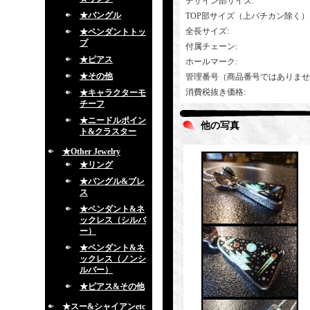
デザイン部サイズ
:
★バングル
TOP部サイズ（上バチカン除く）
全長サイズ
:
★ペンダントトッ
プ
付属チェーン
:
★ピアス
ホールマーク
:
★その他
管理番号（商品番号ではありませ
消費税抜き価格
:
★キャラクターモ
チーフ
★ニードルポイン
他の写真
ト&クラスター
★Other Jewelry
★リング
★バングル&ブレ
ス
★ペンダント&ネ
ックレス（シルバ
ー）
★ペンダント&ネ
ックレス（ノンシ
ルバー）
★ピアス&その他
★スー&シャイアンetc