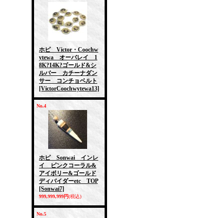
ホピ Victor・Coochw
ytewa オーバレイ 1
8K?14K?ゴールド&シ
ルバー カチーナダン
サー コンチョベルト
[VictorCoochwytewa13]
No.4
ホピ Sonwai インレ
イ ピンクコーラル&
アイボリー&ゴールド
ディバイダーetc TOP
[Sonwai7]
999,999,999円
(税込)
No.5