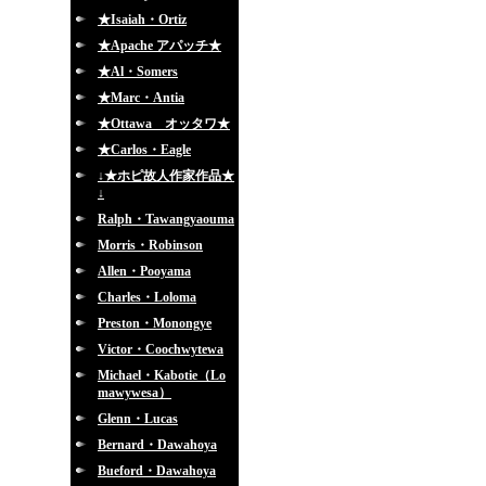
★Isaiah・Ortiz
★Apache アパッチ★
★Al・Somers
★Marc・Antia
★Ottawa オッタワ★
★Carlos・Eagle
↓★ホピ故人作家作品★
↓
Ralph・Tawangyaouma
Morris・Robinson
Allen・Pooyama
Charles・Loloma
Preston・Monongye
Victor・Coochwytewa
Michael・Kabotie（Lo
mawywesa）
Glenn・Lucas
Bernard・Dawahoya
Bueford・Dawahoya