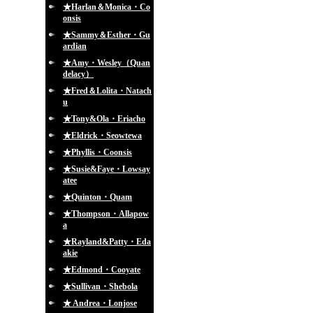
★Harlan＆Monica・Co
onsis
★Sammy＆Esther・Gu
ardian
★Amy・Wesley（Quan
delacy）
★Fred＆Lolita・Natach
u
★Tony&Ola・Eriacho
★Eldrick・Seowtewa
★Phyllis・Coonsis
★Susie&Faye・Lowsay
atee
★Quinton・Quam
★Thompson・Allapow
a
★Rayland&Patty・Eda
akie
★Edmond・Cooyate
★Sullivan・Shebola
★ Andrea・Lonjose