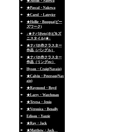
★Justin・Natewa
★Pascal・Nakewa
★Carol ・Lateyice
★Hollie・Booqua(ビー
ズワーク)
↓★ナバホetc(ホピ&ズ
ニスタイル)★↓
★ナバホ作クラスター
作品（バングル）
★ナバホ作クラスター
作品（リングetc）
Hyson・Craig(Navajo)
★Calvin・Peterson(Nav
ajo)
★Raymond・Boyd
★Larry・Watchman
★Tevesa・Jenio
★Veronica・Benally
Edison・Yazzie
★Ray・Jack
★Matthew・Jack