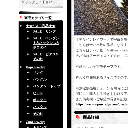
クリックして下さい。
商品カテゴリ一覧
★★SALE商品★★
SALE リング
SALE ペンダン
丁寧なインレイワークで宇宙をモ
ト&ネックレス&
こちらはナバホ族の作品になりま
ボロタイ
こちらはナバホ族「Matthew・J
SALE ピアス&
ナバホ族アーティストですが、ズ
その他
可愛らしい宇宙モチーフです。
Hopi Jewelry
リング
程よく存在感あるサイズですので
バングル
ペンダントトップ
※別途販売用チェーンも同時にご
ピアス
同時にご購入お手続きをお取り下
また備考欄へご希望の長さを記載
ボロタイ
https://www.e-pineridge.com/produc
バックル
その他
商品詳細
Zuni Jewelry
★リング