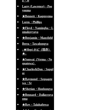
a・Jr
Larry (Lawrence)・Poo
youma
★Bennett・Kagenvema
Loren・Phillips
★Floyd・Namingha・L
omakuyvaya
★Benjamin・Mansfield
Berra・Tawahongva
↓★Hopi ホピ（現存）
★↓
★Sonwai（Verma・Ne
quatewa）
★Charles&Don・Suppl
ee
★Raymond・Sequapte
wa・Sr
★Sherian・Honhongva
★Bennard・Dallasvuya
oma
★Roy・Talahaftewa