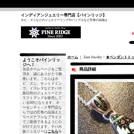
インディアンジュエリー専門店【パインリッジ】
ホピ・ズニなどのジュエリーリングやバングルなど圧巻の品揃え
ホーム
｜ Zuni Jewelry >
★ペンダントト
ようこそパインリッ
ジへ！
当店ホームページをご覧
商品詳細
頂き、誠にありがとう御
座います。こちらはホ
ピ、ズニ、サントドミン
ゴ、イスレタなどナバホ
族以外のジュエリーとク
ラフトグッズを販売して
いるHPになります。オ
ーセンティック専門店な
らではの圧巻の品揃えと
リーズナブルなプライス
でご提供できるように心
がけております。ナバホ
族ジュエリーは
こちら
を