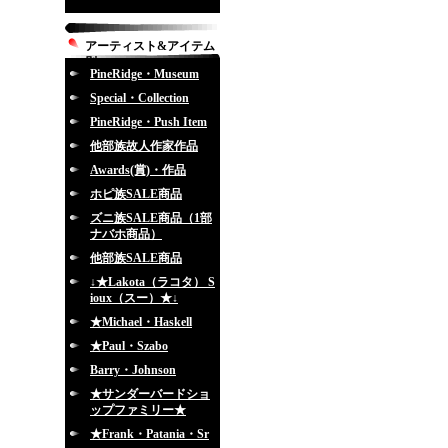
アーティスト&アイテム
別
PineRidge・Museum
Special・Collection
PineRidge・Push Item
他部族故人作家作品
Awards(賞)・作品
ホピ族SALE商品
ズニ族SALE商品（1部
ナバホ商品）
他部族SALE商品
↓★Lakota（ラコタ） S
ioux（スー）★↓
★Michael・Haskell
★Paul・Szabo
Barry・Johnson
★サンダーバードショ
ップファミリー★
★Frank・Patania・Sr