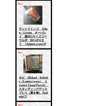
No.1
サントドミンゴ Julia
n・Lovato オーバレ
イ 超BIGサイズコー
ラル付 BIGボロタ
イ
[JulianLovato13]
No.2
ホピ Michael・Kaboti
e（Lomawywesa） A
watovi Visual Prayers
スタンディングディス
プレイ（置き物）
[kab
otie17]
No.3