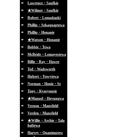
Lawrence・Saufkie
★Wilmer・Saufkie
Robert・Lomadapki
Phillip・Sekaquaptewa
Phillip・Honanie
★Watson・Honanie
Bobbie・Tewa
McBride・Lomayestewa
Billie・Ray・Hawee
Ted・Wadsworth
Hubert・Yowytewa
Norman・Honie・Sr
Tony・Kyasyousie
★Manuel・Hoyungwa
Vernon・Mansfield
Verden・Mansfield
★Willie・Archie・Tala
haftewa
Harvey・Quanimptew