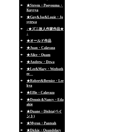
★Steven・Pooyouma・
Kuyvya
★Guy&Joe&Louie・Jo
sytewa
↓★ズニ故人作家作品★
↓
★オールド作品
★Juan・Calavaza
★Alice・Quam
★Andrew・Dewa
★Lee&Mary・Weeboth
ee
★Robert&Bernice・Lee
kya
★Effie・Calavaza
★Dennis＆Nancy・Eda
akie
★Duane・Dishta(ペイ
ント)
★Myron・Panteah
★Dickie・Quandelacy