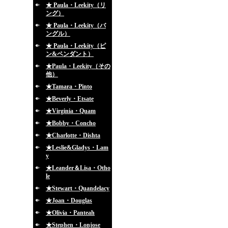
★ Paula・Leekity（リ
ング）
★ Paula・Leekity（バ
ングル）
★ Paula・Leekity（ピ
ン&ペンダント）
★Paula・Leekity（その
他）
★Tamara・Pinto
★Beverly・Etsate
★Virginia・Quam
★Bobby・Concho
★Charlotte・Dishta
★Leslie&Gladys・Lam
y
★Leander＆Lisa・Otho
le
★Stewart・Quandelacy
★Joan・Douglas
★Olivia・Panteah
★Stephen・Lonjose