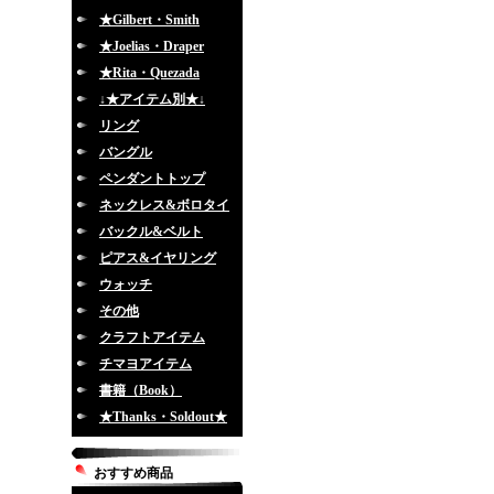
★Gilbert・Smith
★Joelias・Draper
★Rita・Quezada
↓★アイテム別★↓
リング
バングル
ペンダントトップ
ネックレス&ボロタイ
バックル&ベルト
ピアス&イヤリング
ウォッチ
その他
クラフトアイテム
チマヨアイテム
書籍（Book）
★Thanks・Soldout★
おすすめ商品