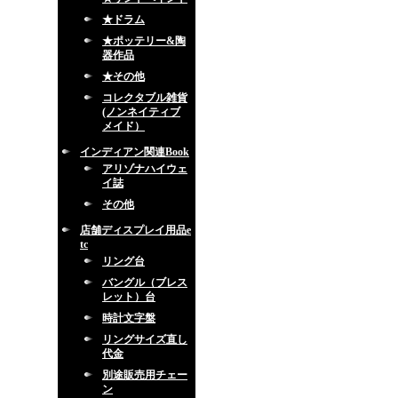
★ドラム
★ポッテリー&陶
器作品
★その他
コレクタブル雑貨
(ノンネイティブ
メイド）
インディアン関連Book
アリゾナハイウェ
イ誌
その他
店舗ディスプレイ用品e
tc
リング台
バングル（ブレス
レット）台
時計文字盤
リングサイズ直し
代金
別途販売用チェー
ン