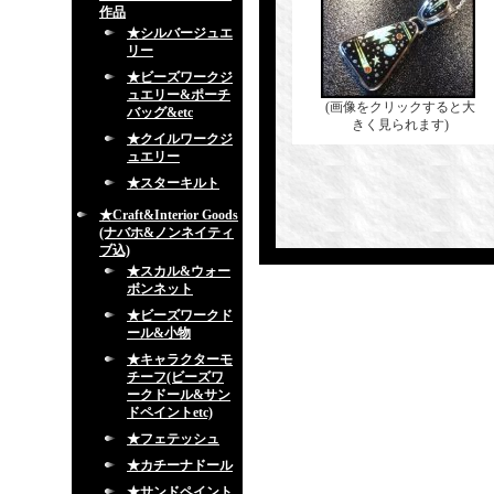
作品
★シルバージュエ
リー
★ビーズワークジ
ュエリー&ポーチ
(画像をクリックすると大
バッグ&etc
きく見られます)
★クイルワークジ
ュエリー
★スターキルト
★Craft&Interior Goods
(ナバホ&ノンネイティ
ブ込)
★スカル&ウォー
ボンネット
★ビーズワークド
ール&小物
★キャラクターモ
チーフ(ビーズワ
ークドール&サン
ドペイントetc)
★フェテッシュ
★カチーナドール
★サンドペイント