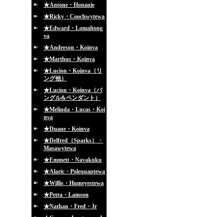
★Antone・Honanie
★Ricky・Coochwytewa
★Edward・Lomahong
va
★Anderson・Koinva
★Marthus・Koinva
★Lucion・Koinva（リ
ング他）
★Lucion・Koinva（バ
ングル&ペンダント）
★Melinda・Lucas・Koi
nva
★Duane・Koinva
★Delfred（Sparks）・
Masawytewa
★Emmett・Navakuku
★Alaric・Polequaptewa
★Willis・Humeyestewa
★Petra・Lamson
★Nathan・Fred・Jr