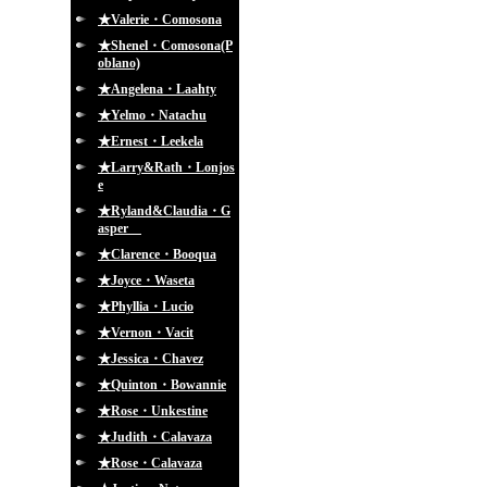
★Valerie・Comosona
★Shenel・Comosona(P
oblano)
★Angelena・Laahty
★Yelmo・Natachu
★Ernest・Leekela
★Larry&Rath・Lonjos
e
★Ryland&Claudia・G
asper
★Clarence・Booqua
★Joyce・Waseta
★Phyllia・Lucio
★Vernon・Vacit
★Jessica・Chavez
★Quinton・Bowannie
★Rose・Unkestine
★Judith・Calavaza
★Rose・Calavaza