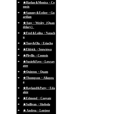
★Harlan＆Monica・Co
onsis
★Sammy＆Esther・Gu
ardian
★Amy・Wesley（Quan
delacy）
★Fred＆Lolita・Natach
u
★Tony&Ola・Eriacho
★Eldrick・Seowtewa
★Phyllis・Coonsis
★Susie&Faye・Lowsay
atee
★Quinton・Quam
★Thompson・Allapow
a
★Rayland&Patty・Eda
akie
★Edmond・Cooyate
★Sullivan・Shebola
★ Andrea・Lonjose