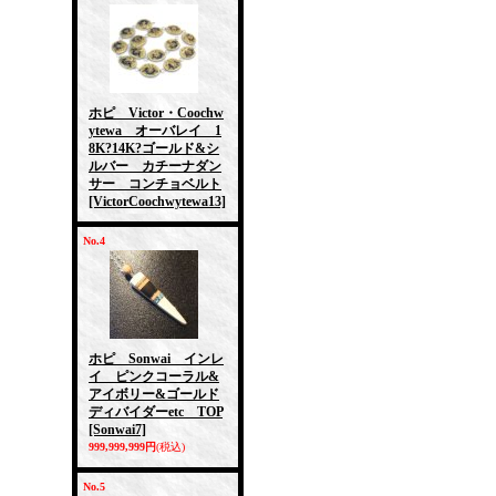
ホピ Victor・Coochw
ytewa オーバレイ 1
8K?14K?ゴールド&シ
ルバー カチーナダン
サー コンチョベルト
[VictorCoochwytewa13]
No.4
ホピ Sonwai インレ
イ ピンクコーラル&
アイボリー&ゴールド
ディバイダーetc TOP
[Sonwai7]
999,999,999円
(税込)
No.5