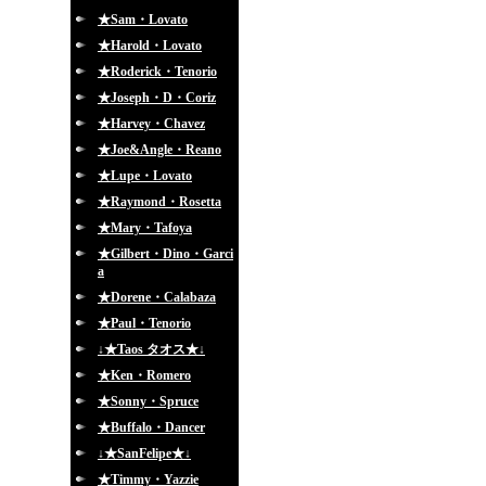
★Sam・Lovato
★Harold・Lovato
★Roderick・Tenorio
★Joseph・D・Coriz
★Harvey・Chavez
★Joe&Angle・Reano
★Lupe・Lovato
★Raymond・Rosetta
★Mary・Tafoya
★Gilbert・Dino・Garci
a
★Dorene・Calabaza
★Paul・Tenorio
↓★Taos タオス★↓
★Ken・Romero
★Sonny・Spruce
★Buffalo・Dancer
↓★SanFelipe★↓
★Timmy・Yazzie