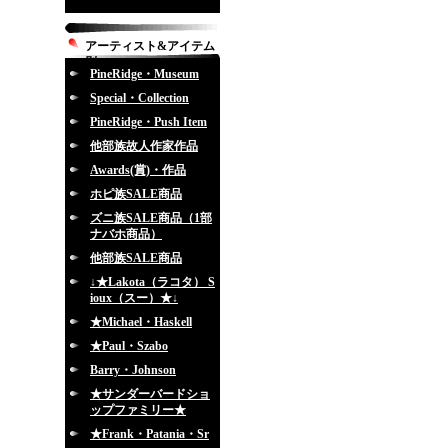
アーティスト&アイテム
別
PineRidge・Museum
Special・Collection
PineRidge・Push Item
他部族故人作家作品
Awards(賞)・作品
ホピ族SALE商品
ズニ族SALE商品（1部
ナバホ商品）
他部族SALE商品
↓★Lakota（ラコタ） S
ioux（スー）★↓
★Michael・Haskell
★Paul・Szabo
Barry・Johnson
★サンダーバードショ
ップファミリー★
★Frank・Patania・Sr