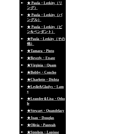
★ Paula・Leekity（リ
ング）
★ Paula・Leekity（バ
ングル）
★ Paula・Leekity（ピ
ン&ペンダント）
★Paula・Leekity（その
他）
★Tamara・Pinto
★Beverly・Etsate
★Virginia・Quam
★Bobby・Concho
★Charlotte・Dishta
★Leslie&Gladys・Lam
y
★Leander＆Lisa・Otho
le
★Stewart・Quandelacy
★Joan・Douglas
★Olivia・Panteah
★Stephen・Lonjose