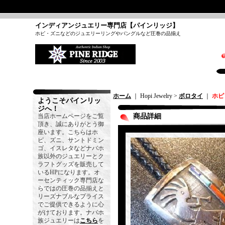
インディアンジュエリー専門店【パインリッジ】
ホピ・ズニなどのジュエリーリングやバングルなど圧巻の品揃え
ホーム
｜ Hopi Jewelry >
ボロタイ
｜
ホピ
ようこそパインリッ
ジへ！
当店ホームページをご覧
商品詳細
頂き、誠にありがとう御
座います。こちらはホ
ピ、ズニ、サントドミン
ゴ、イスレタなどナバホ
族以外のジュエリーとク
ラフトグッズを販売して
いるHPになります。オ
ーセンティック専門店な
らではの圧巻の品揃えと
リーズナブルなプライス
でご提供できるように心
がけております。ナバホ
族ジュエリーは
こちら
を