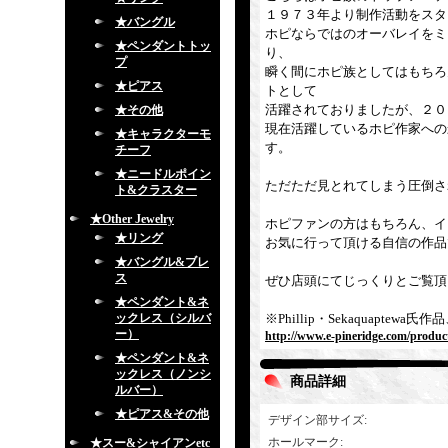
１９７３年より制作活動をスタ
★バングル
ホピならではのオーバレイをミ
★ペンダントトッ
り、
プ
瞬く間にホピ族としてはもちろ
★ピアス
トとして
活躍されておりましたが、２０
★その他
現在活躍しているホピ作家への
★キャラクターモ
す。
チーフ
★ニードルポイン
ただただ見とれてしまう圧倒さ
ト&クラスター
★Other Jewelry
ホピファンの方はもちろん、イ
★リング
お気に行って頂ける自信の作品
★バングル&ブレ
ス
ぜひ店頭にてじっくりとご覧頂
★ペンダント&ネ
ックレス（シルバ
※Phillip・Sekaquap
ー）
http://www.e-pineridge.com/produc
★ペンダント&ネ
ックレス（ノンシ
商品詳細
ルバー）
★ピアス&その他
デザイン部サイズ
:
ホールマーク
:
★スー&シャイアンetc