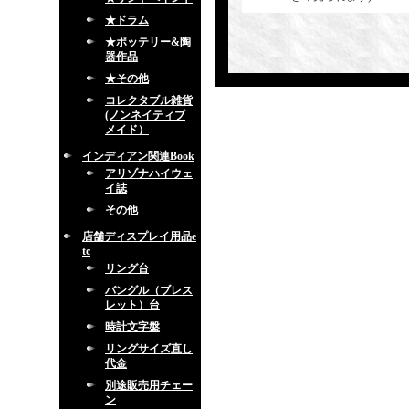
★ドラム
★ポッテリー&陶
器作品
★その他
コレクタブル雑貨
(ノンネイティブ
メイド）
インディアン関連Book
アリゾナハイウェ
イ誌
その他
店舗ディスプレイ用品e
tc
リング台
バングル（ブレス
レット）台
時計文字盤
リングサイズ直し
代金
別途販売用チェー
ン