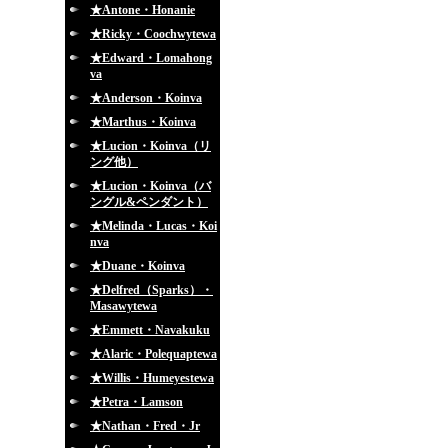
★Antone・Honanie
★Ricky・Coochwytewa
★Edward・Lomahong
va
★Anderson・Koinva
★Marthus・Koinva
★Lucion・Koinva（リ
ング他）
★Lucion・Koinva（バ
ングル&ペンダント）
★Melinda・Lucas・Koi
nva
★Duane・Koinva
★Delfred（Sparks）・
Masawytewa
★Emmett・Navakuku
★Alaric・Polequaptewa
★Willis・Humeyestewa
★Petra・Lamson
★Nathan・Fred・Jr