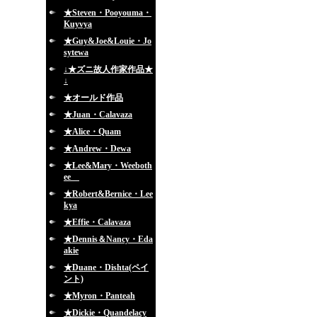
★Steven・Pooyouma・
Kuyvya
★Guy&Joe&Louie・Jo
sytewa
↓★ズニ故人作家作品★
↓
★オールド作品
★Juan・Calavaza
★Alice・Quam
★Andrew・Dewa
★Lee&Mary・Weeboth
ee
★Robert&Bernice・Lee
kya
★Effie・Calavaza
★Dennis＆Nancy・Eda
akie
★Duane・Dishta(ペイ
ント)
★Myron・Panteah
★Dickie・Quandelacy