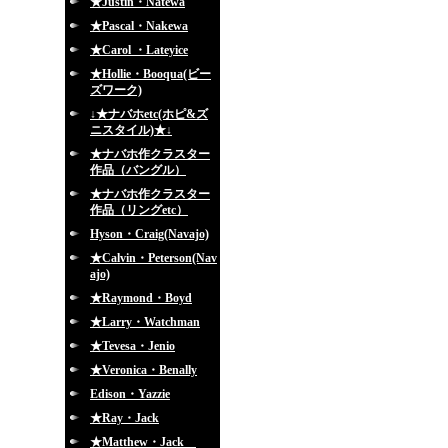
★Justin・Natewa
★Pascal・Nakewa
★Carol ・Lateyice
★Hollie・Booqua(ビー
ズワーク)
↓★ナバホetc(ホピ&ズ
ニスタイル)★↓
★ナバホ作クラスター
作品（バングル）
★ナバホ作クラスター
作品（リングetc）
Hyson・Craig(Navajo)
★Calvin・Peterson(Nav
ajo)
★Raymond・Boyd
★Larry・Watchman
★Tevesa・Jenio
★Veronica・Benally
Edison・Yazzie
★Ray・Jack
★Matthew・Jack