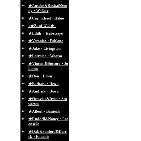
★Anselm&Rosita&Son
ny・Wallace
★Carmichael・Haloo
↓★Zuni ズニ★↓
★Edith・Tsabetsaye
★Veronica・Poblano
★Jake・Livingston
★Lorraine・Waatsa
★Vincent&Soccoro・Jo
hnson
★Don・Dewa
★Barbara・Dewa
★Andrick・Dewa
★Octavius&Irma・Seo
wtewa
★Albert・Banteah
★Ruddell&Nancy・Lac
onsello
★Dale&Sanford&Derri
ck・Edaakie