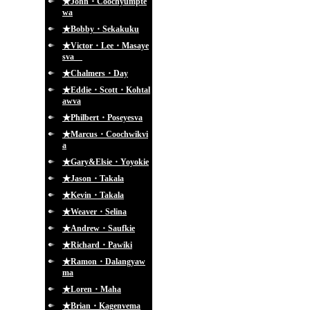
★John・Coochyumpte
wa
★Bobby・Sekakuku
★Victor・Lee・Masaye
sva
★Chalmers・Day
★Eddie・Scott・Kohtal
awva
★Philbert・Poseyesva
★Marcus・Coochwikvi
a
★Gary&Elsie・Yoyokie
★Jason・Takala
★Kevin・Takala
★Weaver・Selina
★Andrew・Saufkie
★Richard・Pawiki
★Ramon・Dalangyaw
ma
★Loren・Maha
★Brian・Kagenvema