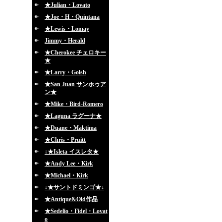
★Julian・Lovato
★Joe・H・Quintana
★Lewis・Lomay
Jimmy・Herald
★Cherokee チェロキー
★
★Larry・Golsh
★San Juan サンホゥア
ン★
★Mike・Bird-Romero
★Laguna ラグーナ★
★Duane・Maktima
★Chris・Pruitt
↓★Isleta イスレタ★
★Andy Lee・Kirk
★Michael・Kirk
↓★サントドミンゴ★↓
★Antique&Old作品
★Sedelio・Fidel・Lovat
o