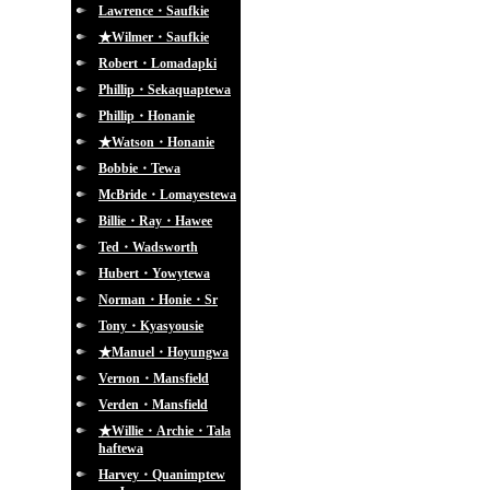
Lawrence・Saufkie
★Wilmer・Saufkie
Robert・Lomadapki
Phillip・Sekaquaptewa
Phillip・Honanie
★Watson・Honanie
Bobbie・Tewa
McBride・Lomayestewa
Billie・Ray・Hawee
Ted・Wadsworth
Hubert・Yowytewa
Norman・Honie・Sr
Tony・Kyasyousie
★Manuel・Hoyungwa
Vernon・Mansfield
Verden・Mansfield
★Willie・Archie・Tala
haftewa
Harvey・Quanimptew