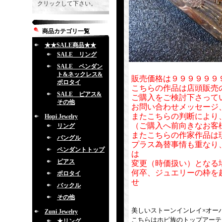
クリックして下さい。
商品カテゴリ一覧
★★SALE商品★★
SALE リング
SALE ペンダン
ト&ネックレス&
販売価格は９９９９９９
ボロタイ
こちらの作品は店頭販売
SALE ピアス&
ご購入をご検討下さって
その他
お問い合わせメッセージ
またこちらの判断により
Hopi Jewelry
（ご購入へ前向きなお客
リング
またこちらの作家作品は
バングル
プラス為替事情も重なり
ペンダントトップ
は
ピアス
変更（時価扱い）となる
何卒、ジュエリーの枠を
ボロタイ
せ
バックル
その他
美しいストーンインレイ×オー
Zuni Jewelry
こちらはホピ族のトップアーティスト
★リング