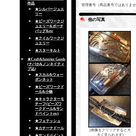
作品
管理番号（商品番号ではありませ
★シルバージュエ
リー
他の写真
★ビーズワークジ
ュエリー&ポーチ
バッグ&etc
★クイルワークジ
ュエリー
★スターキルト
★Craft&Interior Goods
(ナバホ&ノンネイティ
ブ込)
★スカル&ウォー
ボンネット
★ビーズワークド
ール&小物
★キャラクターモ
チーフ(ビーズワ
ークドール&サン
ドペイントetc)
★フェテッシュ
★カチーナドール
(画像をクリックすると大
きく見られます)
★サンドペイント