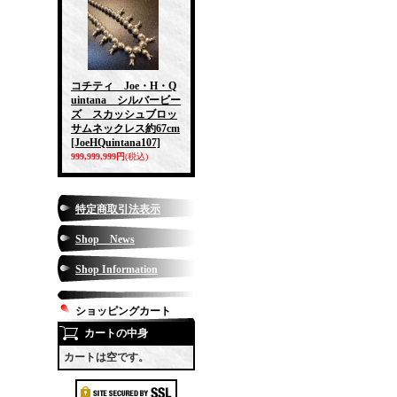
コチティ Joe・H・Q
uintana シルバービー
ズ スカッシュブロッ
サムネックレス約67cm
[JoeHQuintana107]
999,999,999円
(税込)
特定商取引法表示
Shop News
Shop Information
ショッピングカート
カートの中身
カートは空です。