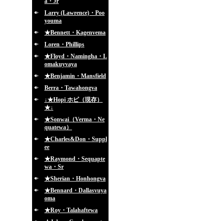
a・Jr
Larry (Lawrence)・Poo
youma
★Bennett・Kagenvema
Loren・Phillips
★Floyd・Namingha・L
omakuyvaya
★Benjamin・Mansfield
Berra・Tawahongva
↓★Hopi ホピ（現存）
★↓
★Sonwai（Verma・Ne
quatewa）
★Charles&Don・Suppl
ee
★Raymond・Sequapte
wa・Sr
★Sherian・Honhongva
★Bennard・Dallasvuya
oma
★Roy・Talahaftewa