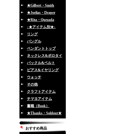
★Gilbert・Smith
★Joelias・Draper
★Rita・Quezada
↓★アイテム別★↓
リング
バングル
ペンダントトップ
ネックレス&ボロタイ
バックル&ベルト
ピアス&イヤリング
ウォッチ
その他
クラフトアイテム
チマヨアイテム
書籍（Book）
★Thanks・Soldout★
おすすめ商品