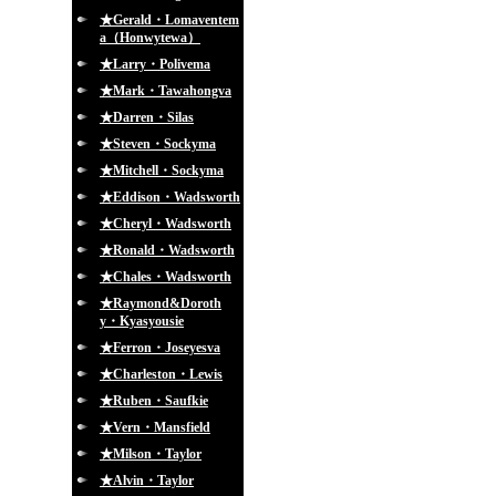
★Gerald・Lomaventem
a（Honwytewa）
★Larry・Polivema
★Mark・Tawahongva
★Darren・Silas
★Steven・Sockyma
★Mitchell・Sockyma
★Eddison・Wadsworth
★Cheryl・Wadsworth
★Ronald・Wadsworth
★Chales・Wadsworth
★Raymond&Doroth
y・Kyasyousie
★Ferron・Joseyesva
★Charleston・Lewis
★Ruben・Saufkie
★Vern・Mansfield
★Milson・Taylor
★Alvin・Taylor