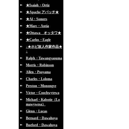
★Isaiah・Ortiz
★Apache アパッチ★
★Al・Somers
★Marc・Antia
★Ottawa オッタワ★
★Carlos・Eagle
↓★ホピ故人作家作品★
↓
Ralph・Tawangyaouma
Morris・Robinson
Allen・Pooyama
Charles・Loloma
Preston・Monongye
Victor・Coochwytewa
Michael・Kabotie（Lo
mawywesa）
Glenn・Lucas
Bernard・Dawahoya
Bueford・Dawahoya