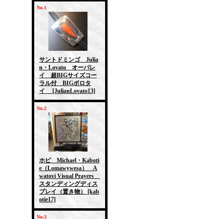
No.1
サントドミンゴ Julia
n・Lovato オーバレ
イ 超BIGサイズコー
ラル付 BIGボロタ
イ
[JulianLovato13]
No.2
ホピ Michael・Kaboti
e（Lomawywesa） A
watovi Visual Prayers
スタンディングディス
プレイ（置き物）
[kab
otie17]
No.3