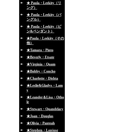
★ Paula・Leekity（リ
ング）
★ Paula・Leekity（バ
ングル）
★ Paula・Leekity（ピ
ン&ペンダント）
★Paula・Leekity（その
他）
★Tamara・Pinto
★Beverly・Etsate
★Virginia・Quam
★Bobby・Concho
★Charlotte・Dishta
★Leslie&Gladys・Lam
y
★Leander＆Lisa・Otho
le
★Stewart・Quandelacy
★Joan・Douglas
★Olivia・Panteah
★Stephen・Lonjose