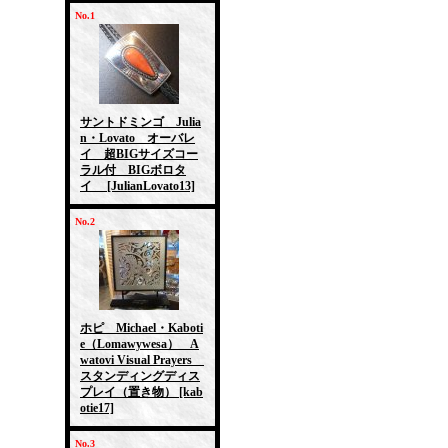
No.1
サントドミンゴ Julia
n・Lovato オーバレ
イ 超BIGサイズコー
ラル付 BIGボロタ
イ
[JulianLovato13]
No.2
ホピ Michael・Kaboti
e（Lomawywesa） A
watovi Visual Prayers
スタンディングディス
プレイ（置き物）
[kab
otie17]
No.3