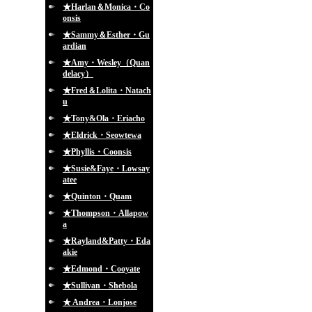
★Harlan＆Monica・Co
onsis
★Sammy＆Esther・Gu
ardian
★Amy・Wesley（Quan
delacy）
★Fred＆Lolita・Natach
u
★Tony&Ola・Eriacho
★Eldrick・Seowtewa
★Phyllis・Coonsis
★Susie&Faye・Lowsay
atee
★Quinton・Quam
★Thompson・Allapow
a
★Rayland&Patty・Eda
akie
★Edmond・Cooyate
★Sullivan・Shebola
★ Andrea・Lonjose