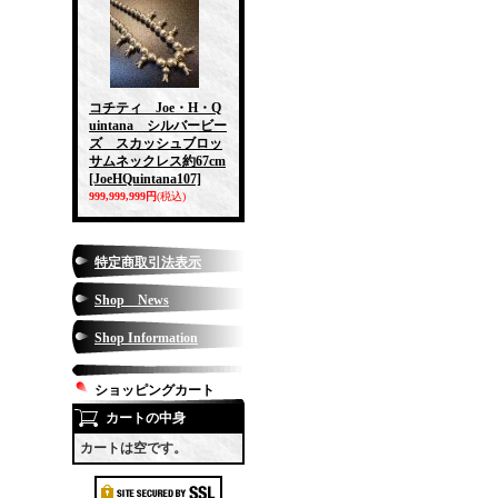
コチティ Joe・H・Q
uintana シルバービー
ズ スカッシュブロッ
サムネックレス約67cm
[JoeHQuintana107]
999,999,999円
(税込)
特定商取引法表示
Shop News
Shop Information
ショッピングカート
カートの中身
カートは空です。