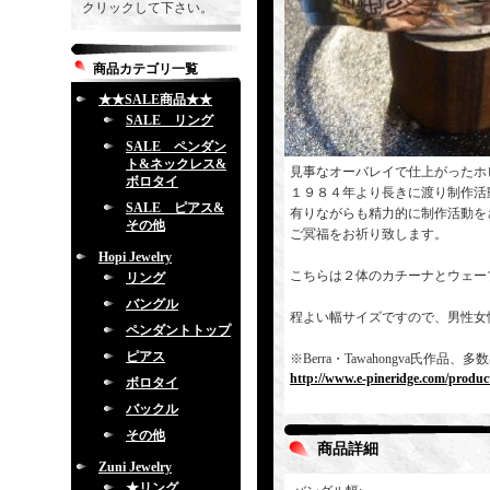
クリックして下さい。
商品カテゴリ一覧
★★SALE商品★★
SALE リング
SALE ペンダン
ト&ネックレス&
見事なオーバレイで仕上がったホ
ボロタイ
１９８４年より長きに渡り制作活
SALE ピアス&
有りながらも精力的に制作活動を
その他
ご冥福をお祈り致します。
Hopi Jewelry
こちらは２体のカチーナとウェー
リング
バングル
程よい幅サイズですので、男性女
ペンダントトップ
ピアス
※Berra・Tawahongva氏
http://www.e-pineridge.com/produc
ボロタイ
バックル
その他
商品詳細
Zuni Jewelry
★リング