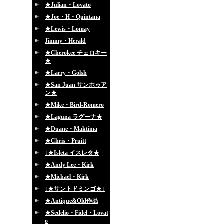
★Julian・Lovato
★Joe・H・Quintana
★Lewis・Lomay
Jimmy・Herald
★Cherokee チェロキー
★
★Larry・Golsh
★San Juan サンホゥア
ン★
★Mike・Bird-Romero
★Laguna ラグーナ★
★Duane・Maktima
★Chris・Pruitt
↓★Isleta イスレタ★
★Andy Lee・Kirk
★Michael・Kirk
↓★サントドミンゴ★↓
★Antique&Old作品
★Sedelio・Fidel・Lovat
o