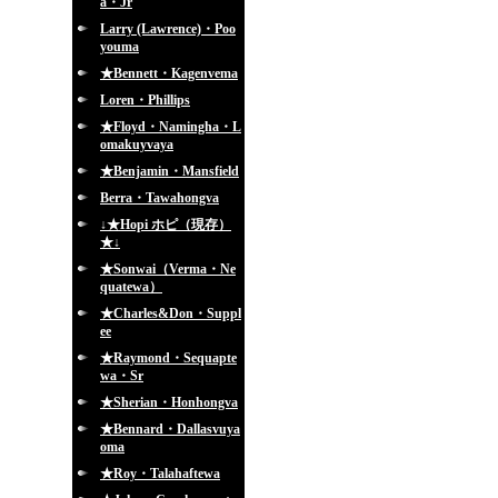
a・Jr
Larry (Lawrence)・Poo
youma
★Bennett・Kagenvema
Loren・Phillips
★Floyd・Namingha・L
omakuyvaya
★Benjamin・Mansfield
Berra・Tawahongva
↓★Hopi ホピ（現存）
★↓
★Sonwai（Verma・Ne
quatewa）
★Charles&Don・Suppl
ee
★Raymond・Sequapte
wa・Sr
★Sherian・Honhongva
★Bennard・Dallasvuya
oma
★Roy・Talahaftewa