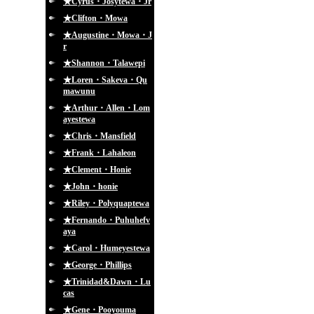
★Cyrus・Josytewa・Jr
★Clifton・Mowa
★Augustine・Mowa・J
r
★Shannon・Talawepi
★Loren・Sakeva・Qu
mawunu
★Arthur・Allen・Lom
ayestewa
★Chris・Mansfield
★Frank・Lahaleon
★Clement・Honie
★John・honie
★Riley・Polyquaptewa
★Fernando・Puhuhefv
aya
★Carol・Humeyestewa
★George・Phillips
★Trinidad&Dawn・Lu
cas
★Gene・Pooyouma