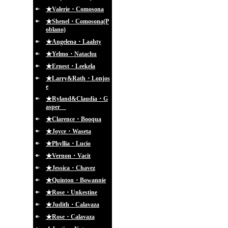
★Valerie・Comosona
★Shenel・Comosona(P
oblano)
★Angelena・Laahty
★Yelmo・Natachu
★Ernest・Leekela
★Larry&Rath・Lonjos
e
★Ryland&Claudia・G
asper
★Clarence・Booqua
★Joyce・Waseta
★Phyllia・Lucio
★Vernon・Vacit
★Jessica・Chavez
★Quinton・Bowannie
★Rose・Unkestine
★Judith・Calavaza
★Rose・Calavaza