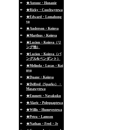
★Antone・Honanie
★Ricky・Coochwytewa
★Edward・Lomahong
va
★Anderson・Koinva
★Marthus・Koinva
★Lucion・Koinva（リ
ング他）
★Lucion・Koinva（バ
ングル&ペンダント）
★Melinda・Lucas・Koi
nva
★Duane・Koinva
★Delfred（Sparks）・
Masawytewa
★Emmett・Navakuku
★Alaric・Polequaptewa
★Willis・Humeyestewa
★Petra・Lamson
★Nathan・Fred・Jr