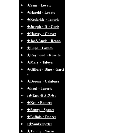
★Sam・Lovato
★Harold・Lovato
★Roderick・Tenorio
★Joseph・D・Coriz
★Harvey・Chavez
★Joe&Angle・Reano
★Lupe・Lovato
★Raymond・Rosetta
★Mary・Tafoya
★Gilbert・Dino・Garci
a
★Dorene・Calabaza
★Paul・Tenorio
↓★Taos タオス★↓
★Ken・Romero
★Sonny・Spruce
★Buffalo・Dancer
↓★SanFelipe★↓
★Timmy・Yazzie