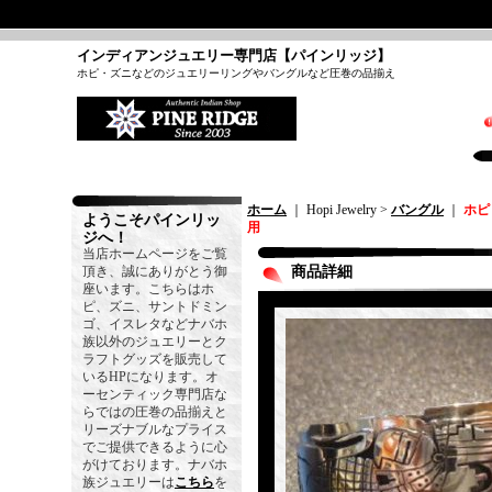
インディアンジュエリー専門店【パインリッジ】
ホピ・ズニなどのジュエリーリングやバングルなど圧巻の品揃え
ホーム
｜ Hopi Jewelry >
バングル
｜
ホピ
ようこそパインリッ
用
ジへ！
当店ホームページをご覧
頂き、誠にありがとう御
商品詳細
座います。こちらはホ
ピ、ズニ、サントドミン
ゴ、イスレタなどナバホ
族以外のジュエリーとク
ラフトグッズを販売して
いるHPになります。オ
ーセンティック専門店な
らではの圧巻の品揃えと
リーズナブルなプライス
でご提供できるように心
がけております。ナバホ
族ジュエリーは
こちら
を