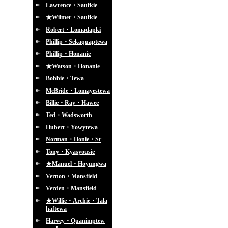
Lawrence・Saufkie
★Wilmer・Saufkie
Robert・Lomadapki
Phillip・Sekaquaptewa
Phillip・Honanie
★Watson・Honanie
Bobbie・Tewa
McBride・Lomayestewa
Billie・Ray・Hawee
Ted・Wadsworth
Hubert・Yowytewa
Norman・Honie・Sr
Tony・Kyasyousie
★Manuel・Hoyungwa
Vernon・Mansfield
Verden・Mansfield
★Willie・Archie・Tala
haftewa
Harvey・Quanimptew