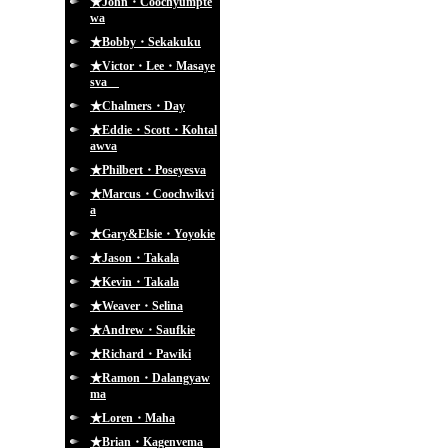
★John・Coochyumpte
wa
★Bobby・Sekakuku
★Victor・Lee・Masaye
sva
★Chalmers・Day
★Eddie・Scott・Kohtal
awva
★Philbert・Poseyesva
★Marcus・Coochwikvi
a
★Gary&Elsie・Yoyokie
★Jason・Takala
★Kevin・Takala
★Weaver・Selina
★Andrew・Saufkie
★Richard・Pawiki
★Ramon・Dalangyaw
ma
★Loren・Maha
★Brian・Kagenvema