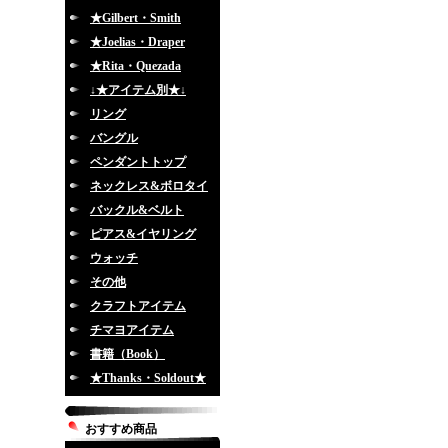
★Gilbert・Smith
★Joelias・Draper
★Rita・Quezada
↓★アイテム別★↓
リング
バングル
ペンダントトップ
ネックレス&ボロタイ
バックル&ベルト
ピアス&イヤリング
ウォッチ
その他
クラフトアイテム
チマヨアイテム
書籍（Book）
★Thanks・Soldout★
おすすめ商品