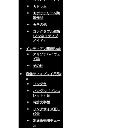
★ドラム
★ポッテリー&陶
器作品
★その他
コレクタブル雑貨
(ノンネイティブ
メイド）
インディアン関連Book
アリゾナハイウェ
イ誌
その他
店舗ディスプレイ用品e
tc
リング台
バングル（ブレス
レット）台
時計文字盤
リングサイズ直し
代金
別途販売用チェー
ン