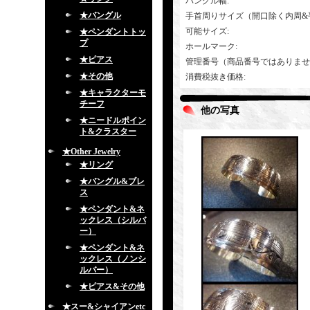
バングル幅
:
★バングル
手首周りサイズ（開口除く内周&
可能サイズ
:
★ペンダントトッ
プ
ホールマーク
:
★ピアス
管理番号（商品番号ではありませ
★その他
消費税抜き価格
:
★キャラクターモ
チーフ
他の写真
★ニードルポイン
ト&クラスター
★Other Jewelry
★リング
★バングル&ブレ
ス
★ペンダント&ネ
ックレス（シルバ
ー）
★ペンダント&ネ
ックレス（ノンシ
ルバー）
★ピアス&その他
★スー&シャイアンetc