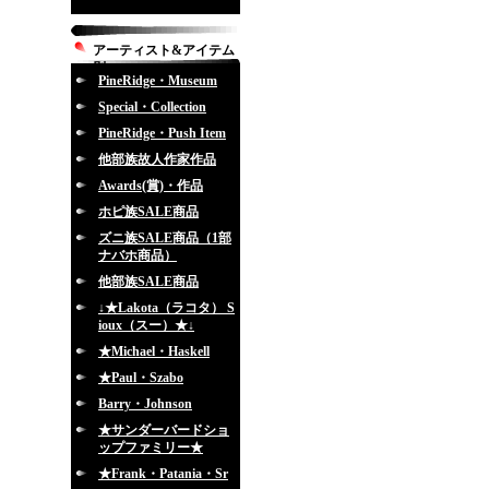
アーティスト&アイテム
別
PineRidge・Museum
Special・Collection
PineRidge・Push Item
他部族故人作家作品
Awards(賞)・作品
ホピ族SALE商品
ズニ族SALE商品（1部
ナバホ商品）
他部族SALE商品
↓★Lakota（ラコタ） S
ioux（スー）★↓
★Michael・Haskell
★Paul・Szabo
Barry・Johnson
★サンダーバードショ
ップファミリー★
★Frank・Patania・Sr