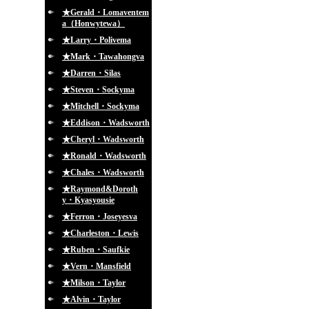
★Gerald・Lomaventem
a（Honwytewa）
★Larry・Polivema
★Mark・Tawahongva
★Darren・Silas
★Steven・Sockyma
★Mitchell・Sockyma
★Eddison・Wadsworth
★Cheryl・Wadsworth
★Ronald・Wadsworth
★Chales・Wadsworth
★Raymond&Doroth
y・Kyasyousie
★Ferron・Joseyesva
★Charleston・Lewis
★Ruben・Saufkie
★Vern・Mansfield
★Milson・Taylor
★Alvin・Taylor