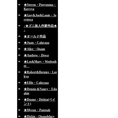
★Steven・Pooyouma・
Kuyvya
★Guy&Joe&Louie・Jo
sytewa
↓★ズニ故人作家作品★
↓
★オールド作品
★Juan・Calavaza
★Alice・Quam
★Andrew・Dewa
★Lee&Mary・Weeboth
ee
★Robert&Bernice・Lee
kya
★Effie・Calavaza
★Dennis＆Nancy・Eda
akie
★Duane・Dishta(ペイ
ント)
★Myron・Panteah
★Dickie・Quandelacy