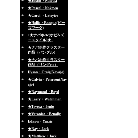
★Justin・Natewa
★Pascal・Nakewa
★Carol ・Lateyice
★Hollie・Booqua(ビー
ズワーク)
↓★ナバホetc(ホピ&ズ
ニスタイル)★↓
★ナバホ作クラスター
作品（バングル）
★ナバホ作クラスター
作品（リングetc）
Hyson・Craig(Navajo)
★Calvin・Peterson(Nav
ajo)
★Raymond・Boyd
★Larry・Watchman
★Tevesa・Jenio
★Veronica・Benally
Edison・Yazzie
★Ray・Jack
★Matthew・Jack