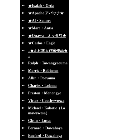
★Isaiah・Ortiz
★Apache アパッチ★
★Al・Somers
★Marc・Antia
★Ottawa オッタワ★
★Carlos・Eagle
↓★ホピ故人作家作品★
↓
Ralph・Tawangyaouma
Morris・Robinson
Allen・Pooyama
Charles・Loloma
Preston・Monongye
Victor・Coochwytewa
Michael・Kabotie（Lo
mawywesa）
Glenn・Lucas
Bernard・Dawahoya
Bueford・Dawahoya