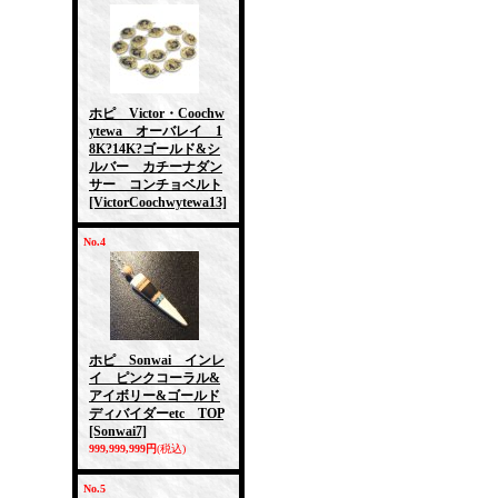
ホピ Victor・Coochw
ytewa オーバレイ 1
8K?14K?ゴールド&シ
ルバー カチーナダン
サー コンチョベルト
[VictorCoochwytewa13]
No.4
ホピ Sonwai インレ
イ ピンクコーラル&
アイボリー&ゴールド
ディバイダーetc TOP
[Sonwai7]
999,999,999円
(税込)
No.5