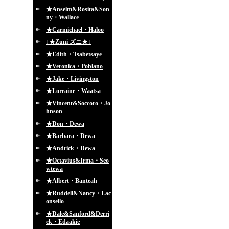
★Anselm&Rosita&Son
ny・Wallace
★Carmichael・Haloo
↓★Zuni ズニ★↓
★Edith・Tsabetsaye
★Veronica・Poblano
★Jake・Livingston
★Lorraine・Waatsa
★Vincent&Soccoro・Jo
hnson
★Don・Dewa
★Barbara・Dewa
★Andrick・Dewa
★Octavius&Irma・Seo
wtewa
★Albert・Banteah
★Ruddell&Nancy・Lac
onsello
★Dale&Sanford&Derri
ck・Edaakie