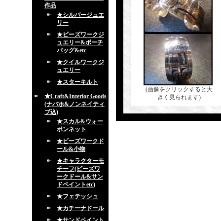
作品
★シルバージュエ
リー
★ビーズワークジ
ュエリー&ポーチ
バッグ&etc
★クイルワークジ
ュエリー
★スターキルト
(画像をクリックすると大
★Craft&Interior Goods
きく見られます)
(ナバホ&ノンネイティ
ブ込)
★スカル&ウォー
ボンネット
★ビーズワークド
ール&小物
★キャラクターモ
チーフ(ビーズワ
ークドール&サン
ドペイントetc)
★フェテッシュ
★カチーナドール
★サンドペイント