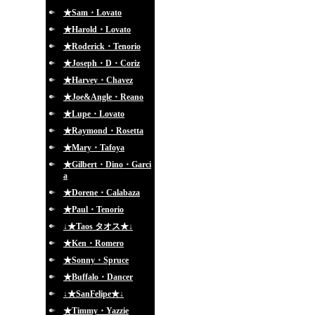
★Sam・Lovato
★Harold・Lovato
★Roderick・Tenorio
★Joseph・D・Coriz
★Harvey・Chavez
★Joe&Angle・Reano
★Lupe・Lovato
★Raymond・Rosetta
★Mary・Tafoya
★Gilbert・Dino・Garci
a
★Dorene・Calabaza
★Paul・Tenorio
↓★Taos タオス★↓
★Ken・Romero
★Sonny・Spruce
★Buffalo・Dancer
↓★SanFelipe★↓
★Timmy・Yazzie