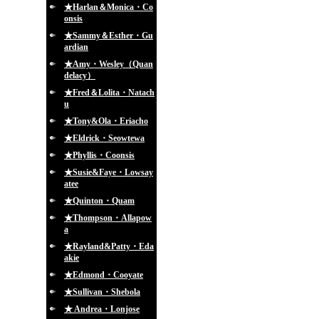
★Harlan＆Monica・Co
onsis
★Sammy＆Esther・Gu
ardian
★Amy・Wesley（Quan
delacy）
★Fred＆Lolita・Natach
u
★Tony&Ola・Eriacho
★Eldrick・Seowtewa
★Phyllis・Coonsis
★Susie&Faye・Lowsay
atee
★Quinton・Quam
★Thompson・Allapow
a
★Rayland&Patty・Eda
akie
★Edmond・Cooyate
★Sullivan・Shebola
★ Andrea・Lonjose