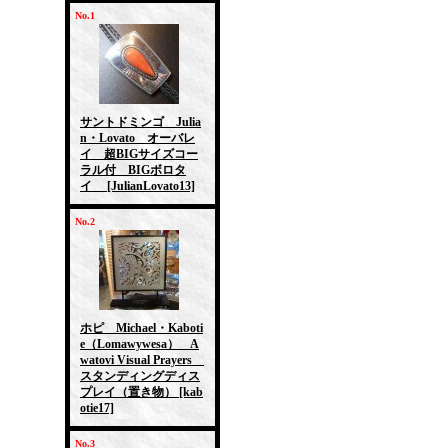
No.1
サントドミンゴ Julia
n・Lovato オーバレ
イ 超BIGサイズコー
ラル付 BIGボロタ
イ
[JulianLovato13]
No.2
ホピ Michael・Kaboti
e（Lomawywesa） A
watovi Visual Prayers
スタンディングディス
プレイ（置き物）
[kab
otie17]
No.3