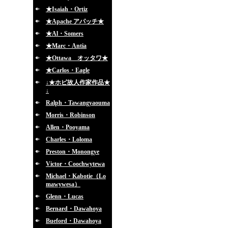
★Isaiah・Ortiz
★Apache アパッチ★
★Al・Somers
★Marc・Antia
★Ottawa オッタワ★
★Carlos・Eagle
↓★ホピ故人作家作品★
↓
Ralph・Tawangyaouma
Morris・Robinson
Allen・Pooyama
Charles・Loloma
Preston・Monongye
Victor・Coochwytewa
Michael・Kabotie（Lo
mawywesa）
Glenn・Lucas
Bernard・Dawahoya
Bueford・Dawahoya