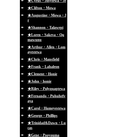
★Cyrus・Josytewa・Jr
★Clifton・Mowa
★Augustine・Mowa・J
r
★Shannon・Talawepi
★Loren・Sakeva・Qu
mawunu
★Arthur・Allen・Lom
ayestewa
★Chris・Mansfield
★Frank・Lahaleon
★Clement・Honie
★John・honie
★Riley・Polyquaptewa
★Fernando・Puhuhefv
aya
★Carol・Humeyestewa
★George・Phillips
★Trinidad&Dawn・Lu
cas
★Gene・Pooyouma