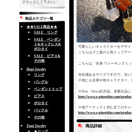
クリックして下さい。
商品カテゴリ一覧
★★SALE商品★★
SALE リング
SALE ペンダン
ト&ネックレス&
可愛らしいキャラクターをデザイ
ボロタイ
こちらはズニ族の人気トップアー
SALE ピアス&
その他
こちらは「全身 ウォーキングミ
Hopi Jewelry
存在感あるサイズですので、目に
リング
※他にも全身や他キャラクター、
バングル
ペンダントトップ
※Don・Dewa氏作品、多数出
ピアス
http://www.e-pineridge.com/produc
ボロタイ
※他アーティスト含む全てのキャ
バックル
http://www.e-pineridge.com/product
その他
Zuni Jewelry
商品詳細
★リング