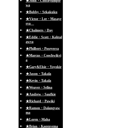
★John・Coochyumpte
wa
★Bobby・Sekakuku
★Victor・Lee・Masaye
sva
★Chalmers・Day
★Eddie・Scott・Kohtal
awva
★Philbert・Poseyesva
★Marcus・Coochwikvi
a
★Gary&Elsie・Yoyokie
★Jason・Takala
★Kevin・Takala
★Weaver・Selina
★Andrew・Saufkie
★Richard・Pawiki
★Ramon・Dalangyaw
ma
★Loren・Maha
★Brian・Kagenvema