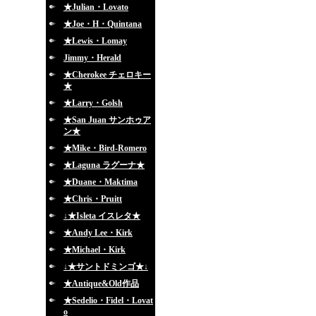
★Julian・Lovato
★Joe・H・Quintana
★Lewis・Lomay
Jimmy・Herald
★Cherokee チェロキー
★
★Larry・Golsh
★San Juan サンホゥア
ン★
★Mike・Bird-Romero
★Laguna ラグーナ★
★Duane・Maktima
★Chris・Pruitt
↓★Isleta イスレタ★
★Andy Lee・Kirk
★Michael・Kirk
↓★サントドミンゴ★↓
★Antique&Old作品
★Sedelio・Fidel・Lovat
o