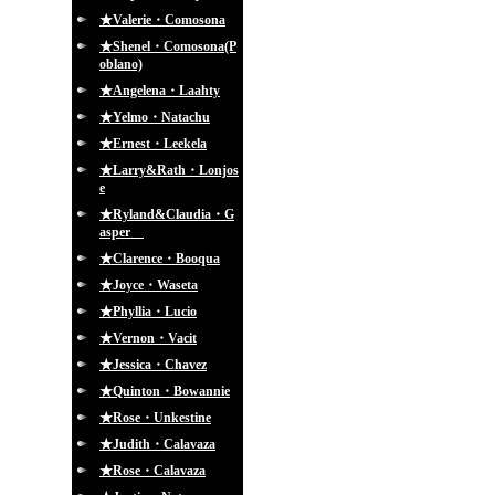
★Valerie・Comosona
★Shenel・Comosona(P
oblano)
★Angelena・Laahty
★Yelmo・Natachu
★Ernest・Leekela
★Larry&Rath・Lonjos
e
★Ryland&Claudia・G
asper
★Clarence・Booqua
★Joyce・Waseta
★Phyllia・Lucio
★Vernon・Vacit
★Jessica・Chavez
★Quinton・Bowannie
★Rose・Unkestine
★Judith・Calavaza
★Rose・Calavaza