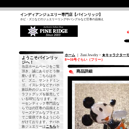
インディアンジュエリー専門店【パインリッジ】
ホピ・ズニなどのジュエリーリングやバングルなど圧巻の品揃え
ホーム
｜ Zuni Jewelry >
★キャラクター
ようこそパインリッ
8〜16号ぐらい（フリー）
ジへ！
当店ホームページをご覧
頂き、誠にありがとう御
商品詳細
座います。こちらはホ
ピ、ズニ、サントドミン
ゴ、イスレタなどナバホ
族以外のジュエリーとク
ラフトグッズを販売して
いるHPになります。オ
ーセンティック専門店な
らではの圧巻の品揃えと
リーズナブルなプライス
でご提供できるように心
がけております。ナバホ
族ジュエリーは
こちら
を