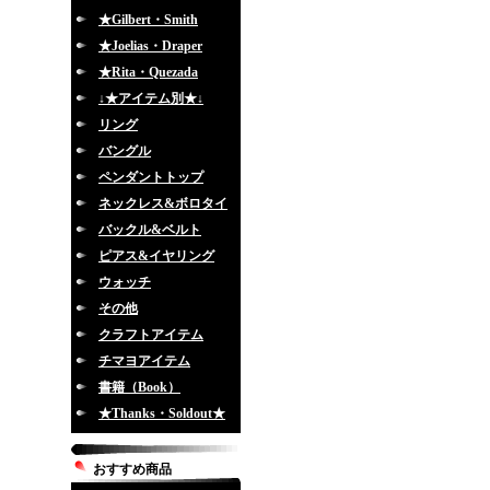
★Gilbert・Smith
★Joelias・Draper
★Rita・Quezada
↓★アイテム別★↓
リング
バングル
ペンダントトップ
ネックレス&ボロタイ
バックル&ベルト
ピアス&イヤリング
ウォッチ
その他
クラフトアイテム
チマヨアイテム
書籍（Book）
★Thanks・Soldout★
おすすめ商品