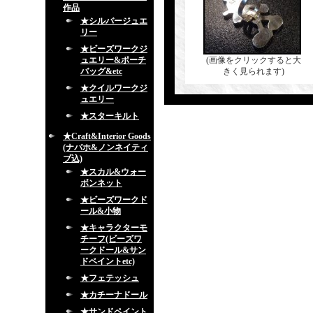
作品
★シルバージュエ
リー
★ビーズワークジ
ュエリー&ポーチ
(画像をクリックすると大
バッグ&etc
きく見られます)
★クイルワークジ
ュエリー
★スターキルト
★Craft&Interior Goods
(ナバホ&ノンネイティ
ブ込)
★スカル&ウォー
ボンネット
★ビーズワークド
ール&小物
★キャラクターモ
チーフ(ビーズワ
ークドール&サン
ドペイントetc)
★フェテッシュ
★カチーナドール
★サンドペイント