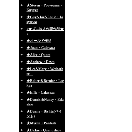
★Steven・Pooyouma・
Kuyvya
★Guy&Joe&Louie・Jo
sytewa
↓★ズニ故人作家作品★
↓
★オールド作品
★Juan・Calavaza
★Alice・Quam
★Andrew・Dewa
★Lee&Mary・Weeboth
ee
★Robert&Bernice・Lee
kya
★Effie・Calavaza
★Dennis＆Nancy・Eda
akie
★Duane・Dishta(ペイ
ント)
★Myron・Panteah
★Dickie・Quandelacy