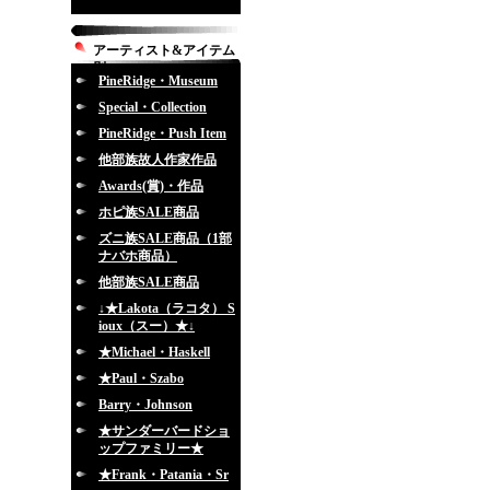
アーティスト&アイテム
別
PineRidge・Museum
Special・Collection
PineRidge・Push Item
他部族故人作家作品
Awards(賞)・作品
ホピ族SALE商品
ズニ族SALE商品（1部
ナバホ商品）
他部族SALE商品
↓★Lakota（ラコタ） S
ioux（スー）★↓
★Michael・Haskell
★Paul・Szabo
Barry・Johnson
★サンダーバードショ
ップファミリー★
★Frank・Patania・Sr