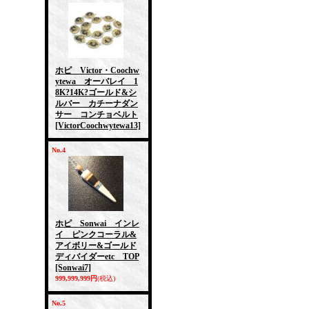
ホピ Victor・Coochw
ytewa オーバレイ 1
8K?14K?ゴールド&シ
ルバー カチーナダン
サー コンチョベルト
[VictorCoochwytewa13]
No.4
ホピ Sonwai インレ
イ ピンクコーラル&
アイボリー&ゴールド
ディバイダーetc TOP
[Sonwai7]
999,999,999円
(税込)
No.5