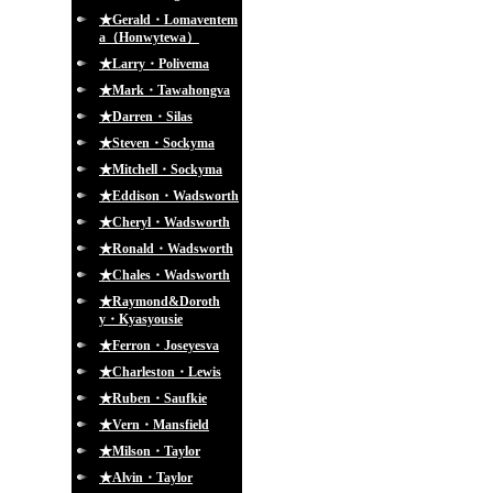
★Gerald・Lomaventem
a（Honwytewa）
★Larry・Polivema
★Mark・Tawahongva
★Darren・Silas
★Steven・Sockyma
★Mitchell・Sockyma
★Eddison・Wadsworth
★Cheryl・Wadsworth
★Ronald・Wadsworth
★Chales・Wadsworth
★Raymond&Doroth
y・Kyasyousie
★Ferron・Joseyesva
★Charleston・Lewis
★Ruben・Saufkie
★Vern・Mansfield
★Milson・Taylor
★Alvin・Taylor