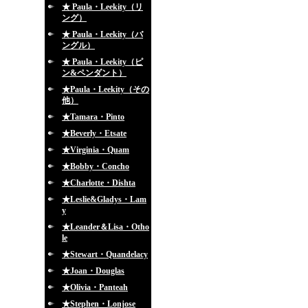
★ Paula・Leekity（リ
ング）
★ Paula・Leekity（バ
ングル）
★ Paula・Leekity（ピ
ン&ペンダント）
★Paula・Leekity（その
他）
★Tamara・Pinto
★Beverly・Etsate
★Virginia・Quam
★Bobby・Concho
★Charlotte・Dishta
★Leslie&Gladys・Lam
y
★Leander＆Lisa・Otho
le
★Stewart・Quandelacy
★Joan・Douglas
★Olivia・Panteah
★Stephen・Lonjose