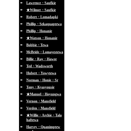
Lawrence・Saufkie
★Wilmer・Saufkie
Robert・Lomadapki
Phillip・Sekaquaptewa
Phillip・Honanie
★Watson・Honanie
Bobbie・Tewa
McBride・Lomayestewa
Billie・Ray・Hawee
Ted・Wadsworth
Hubert・Yowytewa
Norman・Honie・Sr
Tony・Kyasyousie
★Manuel・Hoyungwa
Vernon・Mansfield
Verden・Mansfield
★Willie・Archie・Tala
haftewa
Harvey・Quanimptew