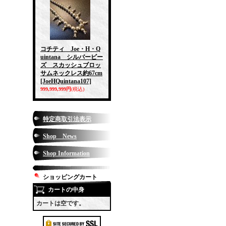
コチティ Joe・H・Q
uintana シルバービー
ズ スカッシュブロッ
サムネックレス約67cm
[JoeHQuintana107]
999,999,999円
(税込)
特定商取引法表示
Shop News
Shop Information
ショッピングカート
カートの中身
カートは空です。