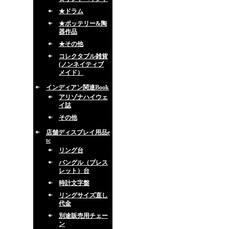
★ドラム
★ポッテリー&陶
器作品
★その他
コレクタブル雑貨
(ノンネイティブ
メイド）
インディアン関連Book
アリゾナハイウェ
イ誌
その他
店舗ディスプレイ用品e
tc
リング台
バングル（ブレス
レット）台
時計文字盤
リングサイズ直し
代金
別途販売用チェー
ン