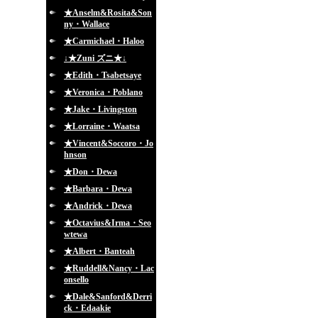
★Anselm&Rosita&Son
ny・Wallace
★Carmichael・Haloo
↓★Zuni ズニ★↓
★Edith・Tsabetsaye
★Veronica・Poblano
★Jake・Livingston
★Lorraine・Waatsa
★Vincent&Soccoro・Jo
hnson
★Don・Dewa
★Barbara・Dewa
★Andrick・Dewa
★Octavius&Irma・Seo
wtewa
★Albert・Banteah
★Ruddell&Nancy・Lac
onsello
★Dale&Sanford&Derri
ck・Edaakie