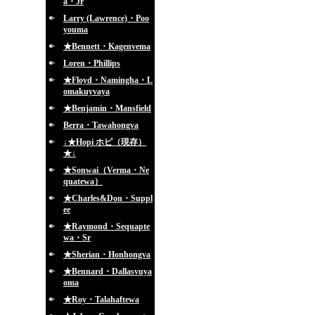
a・Jr
Larry (Lawrence)・Poo
youma
★Bennett・Kagenvema
Loren・Phillips
★Floyd・Namingha・L
omakuyvaya
★Benjamin・Mansfield
Berra・Tawahongva
↓★Hopi ホピ（現存）
★↓
★Sonwai（Verma・Ne
quatewa）
★Charles&Don・Suppl
ee
★Raymond・Sequapte
wa・Sr
★Sherian・Honhongva
★Bennard・Dallasvuya
oma
★Roy・Talahaftewa