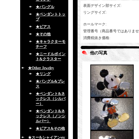
表面デザイン部サイズ
:
★バングル
リングサイズ
:
★ペンダントトッ
プ
ホールマーク
:
★ピアス
管理番号（商品番号ではありませ
★その他
消費税抜き価格
:
★キャラクターモ
チーフ
他の写真
★ニードルポイン
ト&クラスター
★Other Jewelry
★リング
★バングル&ブレ
ス
★ペンダント&ネ
ックレス（シルバ
ー）
★ペンダント&ネ
ックレス（ノンシ
ルバー）
★ピアス&その他
★スー&シャイアンetc