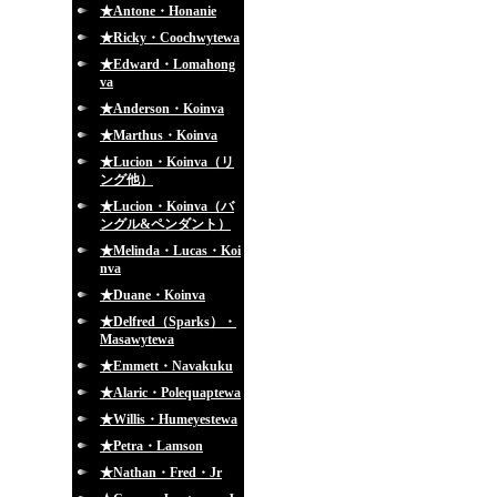
★Antone・Honanie
★Ricky・Coochwytewa
★Edward・Lomahong
va
★Anderson・Koinva
★Marthus・Koinva
★Lucion・Koinva（リ
ング他）
★Lucion・Koinva（バ
ングル&ペンダント）
★Melinda・Lucas・Koi
nva
★Duane・Koinva
★Delfred（Sparks）・
Masawytewa
★Emmett・Navakuku
★Alaric・Polequaptewa
★Willis・Humeyestewa
★Petra・Lamson
★Nathan・Fred・Jr