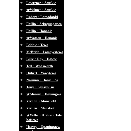
Lawrence・Saufkie
★Wilmer・Saufkie
Robert・Lomadapki
Phillip・Sekaquaptewa
Phillip・Honanie
★Watson・Honanie
Bobbie・Tewa
McBride・Lomayestewa
Billie・Ray・Hawee
Ted・Wadsworth
Hubert・Yowytewa
Norman・Honie・Sr
Tony・Kyasyousie
★Manuel・Hoyungwa
Vernon・Mansfield
Verden・Mansfield
★Willie・Archie・Tala
haftewa
Harvey・Quanimptew