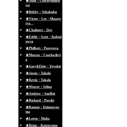
★John・Coochyumpte
wa
★Bobby・Sekakuku
★Victor・Lee・Masaye
sva
★Chalmers・Day
★Eddie・Scott・Kohtal
awva
★Philbert・Poseyesva
★Marcus・Coochwikvi
a
★Gary&Elsie・Yoyokie
★Jason・Takala
★Kevin・Takala
★Weaver・Selina
★Andrew・Saufkie
★Richard・Pawiki
★Ramon・Dalangyaw
ma
★Loren・Maha
★Brian・Kagenvema