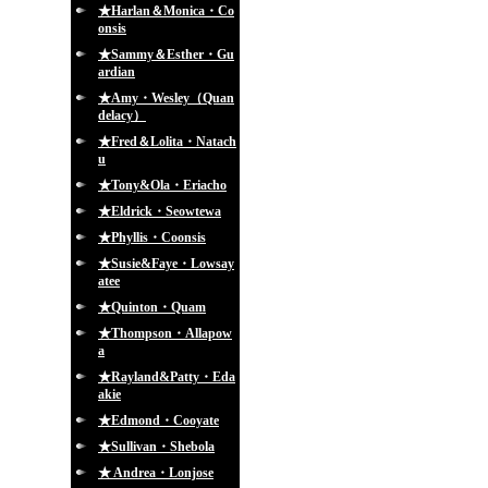
★Harlan＆Monica・Co
onsis
★Sammy＆Esther・Gu
ardian
★Amy・Wesley（Quan
delacy）
★Fred＆Lolita・Natach
u
★Tony&Ola・Eriacho
★Eldrick・Seowtewa
★Phyllis・Coonsis
★Susie&Faye・Lowsay
atee
★Quinton・Quam
★Thompson・Allapow
a
★Rayland&Patty・Eda
akie
★Edmond・Cooyate
★Sullivan・Shebola
★ Andrea・Lonjose