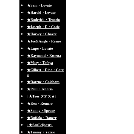
★Sam・Lovato
★Harold・Lovato
★Roderick・Tenorio
★Joseph・D・Coriz
★Harvey・Chavez
★Joe&Angle・Reano
★Lupe・Lovato
★Raymond・Rosetta
★Mary・Tafoya
★Gilbert・Dino・Garci
a
★Dorene・Calabaza
★Paul・Tenorio
↓★Taos タオス★↓
★Ken・Romero
★Sonny・Spruce
★Buffalo・Dancer
↓★SanFelipe★↓
★Timmy・Yazzie