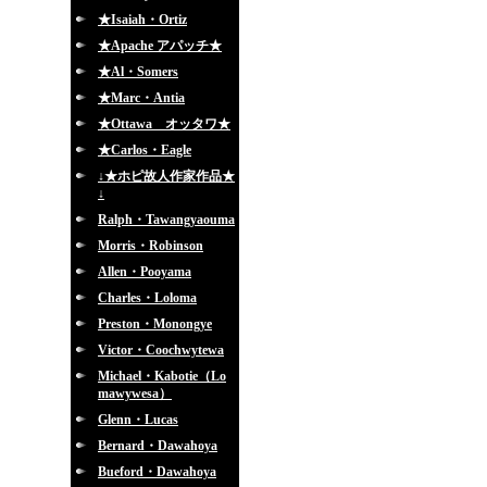
★Isaiah・Ortiz
★Apache アパッチ★
★Al・Somers
★Marc・Antia
★Ottawa オッタワ★
★Carlos・Eagle
↓★ホピ故人作家作品★
↓
Ralph・Tawangyaouma
Morris・Robinson
Allen・Pooyama
Charles・Loloma
Preston・Monongye
Victor・Coochwytewa
Michael・Kabotie（Lo
mawywesa）
Glenn・Lucas
Bernard・Dawahoya
Bueford・Dawahoya