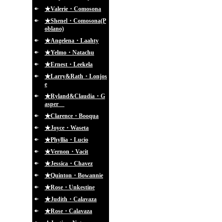
★Valerie・Comosona
★Shenel・Comosona(P
oblano)
★Angelena・Laahty
★Yelmo・Natachu
★Ernest・Leekela
★Larry&Rath・Lonjos
e
★Ryland&Claudia・G
asper
★Clarence・Booqua
★Joyce・Waseta
★Phyllia・Lucio
★Vernon・Vacit
★Jessica・Chavez
★Quinton・Bowannie
★Rose・Unkestine
★Judith・Calavaza
★Rose・Calavaza