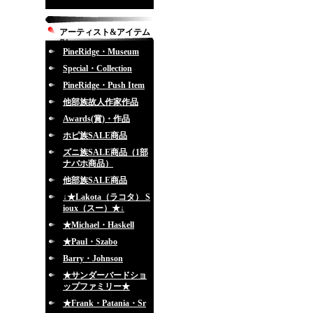
アーティスト&アイテム
別
PineRidge・Museum
Special・Collection
PineRidge・Push Item
他部族故人作家作品
Awards(賞)・作品
ホピ族SALE商品
ズニ族SALE商品（1部
ナバホ商品）
他部族SALE商品
↓★Lakota（ラコタ） S
ioux（スー）★↓
★Michael・Haskell
★Paul・Szabo
Barry・Johnson
★サンダーバードショ
ップファミリー★
★Frank・Patania・Sr