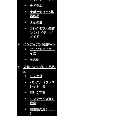
★ドラム
★ポッテリー&陶
器作品
★その他
コレクタブル雑貨
(ノンネイティブ
メイド）
インディアン関連Book
アリゾナハイウェ
イ誌
その他
店舗ディスプレイ用品e
tc
リング台
バングル（ブレス
レット）台
時計文字盤
リングサイズ直し
代金
別途販売用チェー
ン