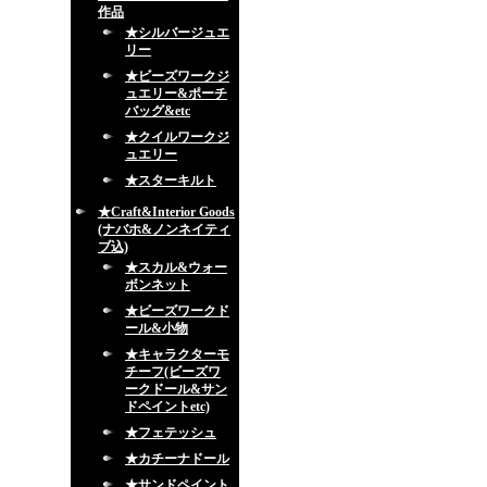
作品
★シルバージュエ
リー
★ビーズワークジ
ュエリー&ポーチ
バッグ&etc
★クイルワークジ
ュエリー
★スターキルト
★Craft&Interior Goods
(ナバホ&ノンネイティ
ブ込)
★スカル&ウォー
ボンネット
★ビーズワークド
ール&小物
★キャラクターモ
チーフ(ビーズワ
ークドール&サン
ドペイントetc)
★フェテッシュ
★カチーナドール
★サンドペイント