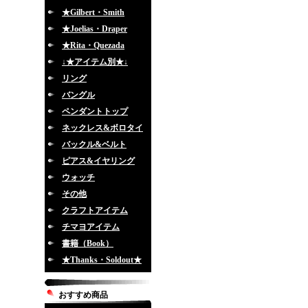
★Gilbert・Smith
★Joelias・Draper
★Rita・Quezada
↓★アイテム別★↓
リング
バングル
ペンダントトップ
ネックレス&ボロタイ
バックル&ベルト
ピアス&イヤリング
ウォッチ
その他
クラフトアイテム
チマヨアイテム
書籍（Book）
★Thanks・Soldout★
おすすめ商品