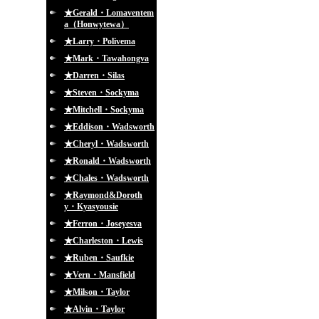
★Gerald・Lomaventem
a（Honwytewa）
★Larry・Polivema
★Mark・Tawahongva
★Darren・Silas
★Steven・Sockyma
★Mitchell・Sockyma
★Eddison・Wadsworth
★Cheryl・Wadsworth
★Ronald・Wadsworth
★Chales・Wadsworth
★Raymond&Doroth
y・Kyasyousie
★Ferron・Joseyesva
★Charleston・Lewis
★Ruben・Saufkie
★Vern・Mansfield
★Milson・Taylor
★Alvin・Taylor