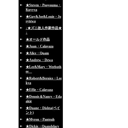
★Steven・Pooyouma・
Kuyvya
★Guy&Joe&Louie・Jo
sytewa
↓★ズニ故人作家作品★
↓
★オールド作品
★Juan・Calavaza
★Alice・Quam
★Andrew・Dewa
★Lee&Mary・Weeboth
ee
★Robert&Bernice・Lee
kya
★Effie・Calavaza
★Dennis＆Nancy・Eda
akie
★Duane・Dishta(ペイ
ント)
★Myron・Panteah
★Dickie・Quandelacy