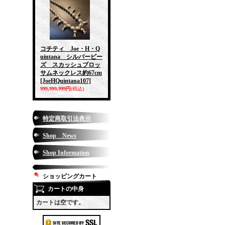
コチティ Joe・H・Q
uintana シルバービー
ズ スカッシュブロッ
サムネックレス約67cm
[JoeHQuintana107]
999,999,999円
(税込)
特定商取引法表示
Shop News
Shop Information
ショッピングカート
カートの中身
カートは空です。