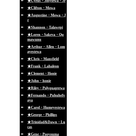
★Cyrus・Josytewa・Jr
★Clifton・Mowa
★Augustine・Mowa・J
r
★Shannon・Talawepi
★Loren・Sakeva・Qu
mawunu
★Arthur・Allen・Lom
ayestewa
★Chris・Mansfield
★Frank・Lahaleon
★Clement・Honie
★John・honie
★Riley・Polyquaptewa
★Fernando・Puhuhefv
aya
★Carol・Humeyestewa
★George・Phillips
★Trinidad&Dawn・Lu
cas
★Gene・Pooyouma