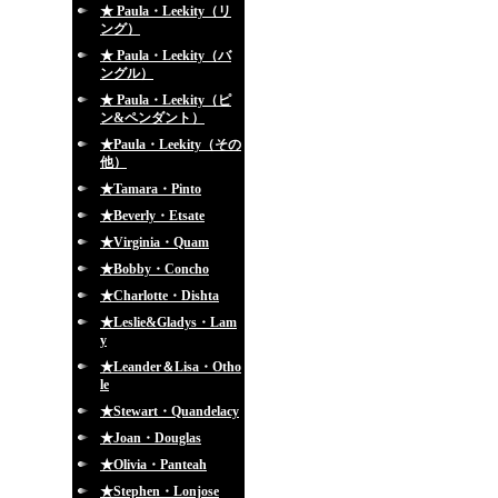
★ Paula・Leekity（リ
ング）
★ Paula・Leekity（バ
ングル）
★ Paula・Leekity（ピ
ン&ペンダント）
★Paula・Leekity（その
他）
★Tamara・Pinto
★Beverly・Etsate
★Virginia・Quam
★Bobby・Concho
★Charlotte・Dishta
★Leslie&Gladys・Lam
y
★Leander＆Lisa・Otho
le
★Stewart・Quandelacy
★Joan・Douglas
★Olivia・Panteah
★Stephen・Lonjose