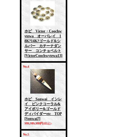
ホピ Victor・Coochw
ytewa オーバレイ 1
8K?14K?ゴールド&シ
ルバー カチーナダン
サー コンチョベルト
[VictorCoochwytewa13]
No.4
ホピ Sonwai インレ
イ ピンクコーラル&
アイボリー&ゴールド
ディバイダーetc TOP
[Sonwai7]
999,999,999円
(税込)
No.5