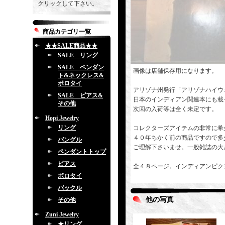
クリックして下さい。
商品カテゴリ一覧
★★SALE商品★★
SALE リング
SALE ペンダン
画像は店舗保存用になります。
ト&ネックレス&
ボロタイ
アリゾナ州発行「アリゾナハイウ
SALE ピアス&
日本のインディアン関連本にも載
その他
次回の入荷等は全く未定です。
Hopi Jewelry
リング
コレクターズアイテムの非常に希
４０年ちかく前の商品ですので多
バングル
ご理解下さいませ。一般雑誌の大
ペンダントトップ
ピアス
全４８ページ。インディアンピク
ボロタイ
バックル
他の写真
その他
Zuni Jewelry
★リング