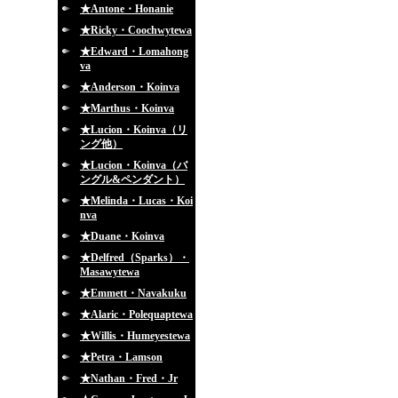
★Antone・Honanie
★Ricky・Coochwytewa
★Edward・Lomahong
va
★Anderson・Koinva
★Marthus・Koinva
★Lucion・Koinva（リ
ング他）
★Lucion・Koinva（バ
ングル&ペンダント）
★Melinda・Lucas・Koi
nva
★Duane・Koinva
★Delfred（Sparks）・
Masawytewa
★Emmett・Navakuku
★Alaric・Polequaptewa
★Willis・Humeyestewa
★Petra・Lamson
★Nathan・Fred・Jr