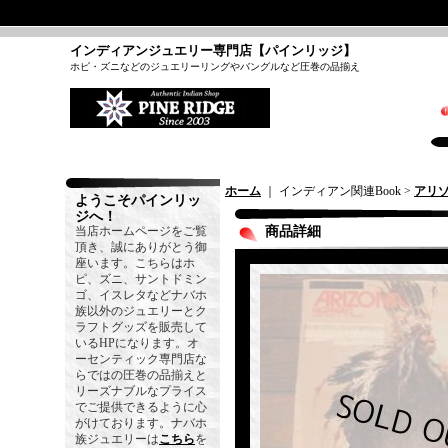
インディアンジュエリー専門店【パインリッジ】
ホピ・ズニなどのジュエリーリングやバングルなど圧巻の品揃え
ホーム
｜ インディアン関連Book >
アリ
ようこそパインリッ
ジへ！
当店ホームページをご覧
商品詳細
頂き、誠にありがとう御
座います。こちらはホ
ピ、ズニ、サントドミン
ゴ、イスレタなどナバホ
族以外のジュエリーとク
ラフトグッズを販売して
いるHPになります。オ
ーセンティック専門店な
らではの圧巻の品揃えと
リーズナブルなプライス
でご提供できるように心
がけております。ナバホ
族ジュエリーは
こちら
を