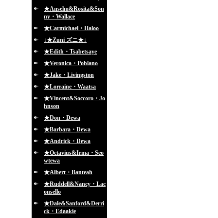
★Anselm&Rosita&Son
ny・Wallace
★Carmichael・Haloo
↓★Zuni ズニ★↓
★Edith・Tsabetsaye
★Veronica・Poblano
★Jake・Livingston
★Lorraine・Waatsa
★Vincent&Soccoro・Jo
hnson
★Don・Dewa
★Barbara・Dewa
★Andrick・Dewa
★Octavius&Irma・Seo
wtewa
★Albert・Banteah
★Ruddell&Nancy・Lac
onsello
★Dale&Sanford&Derri
ck・Edaakie