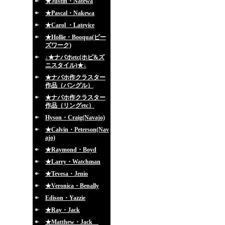
★Justin・Natewa
★Pascal・Nakewa
★Carol ・Lateyice
★Hollie・Booqua(ビー
ズワーク)
↓★ナバホetc(ホピ&ズ
ニスタイル)★↓
★ナバホ作クラスター
作品（バングル）
★ナバホ作クラスター
作品（リングetc）
Hyson・Craig(Navajo)
★Calvin・Peterson(Nav
ajo)
★Raymond・Boyd
★Larry・Watchman
★Tevesa・Jenio
★Veronica・Benally
Edison・Yazzie
★Ray・Jack
★Matthew・Jack