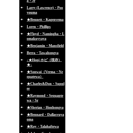
a・Jr
Larry (Lawrence)・Poo
youma
★Bennett・Kagenvema
Loren・Phillips
★Floyd・Namingha・L
omakuyvaya
★Benjamin・Mansfield
Berra・Tawahongva
↓★Hopi ホピ（現存）
★↓
★Sonwai（Verma・Ne
quatewa）
★Charles&Don・Suppl
ee
★Raymond・Sequapte
wa・Sr
★Sherian・Honhongva
★Bennard・Dallasvuya
oma
★Roy・Talahaftewa