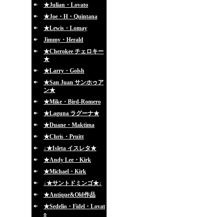
★Julian・Lovato
★Joe・H・Quintana
★Lewis・Lomay
Jimmy・Herald
★Cherokee チェロキー
★
★Larry・Golsh
★San Juan サンホゥア
ン★
★Mike・Bird-Romero
★Laguna ラグーナ★
★Duane・Maktima
★Chris・Pruitt
↓★Isleta イスレタ★
★Andy Lee・Kirk
★Michael・Kirk
↓★サントドミンゴ★↓
★Antique&Old作品
★Sedelio・Fidel・Lovat
o