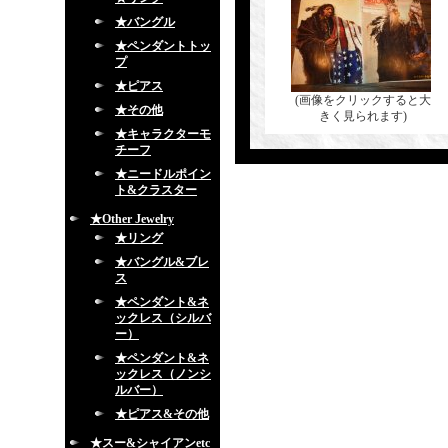
★バングル
★ペンダントトッ
プ
★ピアス
(画像をクリックすると大
★その他
きく見られます)
★キャラクターモ
チーフ
★ニードルポイン
ト&クラスター
★Other Jewelry
★リング
★バングル&ブレ
ス
★ペンダント&ネ
ックレス（シルバ
ー）
★ペンダント&ネ
ックレス（ノンシ
ルバー）
★ピアス&その他
★スー&シャイアンetc