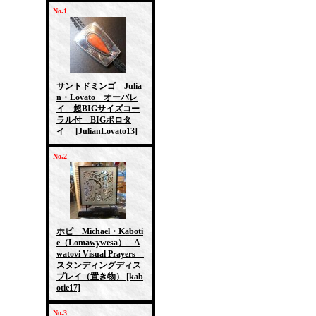
No.1
サントドミンゴ Julia
n・Lovato オーバレ
イ 超BIGサイズコー
ラル付 BIGボロタ
イ
[JulianLovato13]
No.2
ホピ Michael・Kaboti
e（Lomawywesa） A
watovi Visual Prayers
スタンディングディス
プレイ（置き物）
[kab
otie17]
No.3