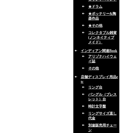
★ドラム
★ポッテリー&陶
器作品
★その他
コレクタブル雑貨
(ノンネイティブ
メイド）
インディアン関連Book
アリゾナハイウェ
イ誌
その他
店舗ディスプレイ用品e
tc
リング台
バングル（ブレス
レット）台
時計文字盤
リングサイズ直し
代金
別途販売用チェー
ン