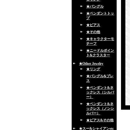
★バングル
★ペンダントトッ
プ
★ピアス
★その他
★キャラクターモ
チーフ
★ニードルポイン
ト&クラスター
★Other Jewelry
★リング
★バングル&ブレ
ス
★ペンダント&ネ
ックレス（シルバ
ー）
★ペンダント&ネ
ックレス（ノンシ
ルバー）
★ピアス&その他
★スー&シャイアンetc