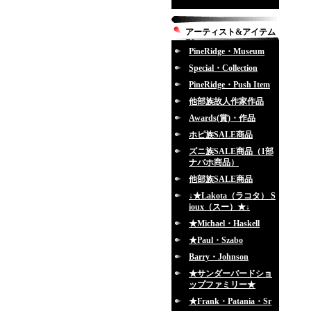
アーティスト&アイテム
別
PineRidge・Museum
Special・Collection
PineRidge・Push Item
他部族故人作家作品
Awards(賞)・作品
ホピ族SALE商品
ズニ族SALE商品（1部
ナバホ商品）
他部族SALE商品
↓★Lakota（ラコタ） S
ioux（スー）★↓
★Michael・Haskell
★Paul・Szabo
Barry・Johnson
★サンダーバードショ
ップファミリー★
★Frank・Patania・Sr