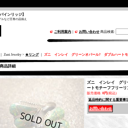
パインリッジ】
グルなど圧巻の品揃え
ご利用案内
｜
お問い合わせ
商品検索
:
｜ Zuni Jewelry >
★リング
｜
ズニ インレイ グリーンオパール? ダブルハートモ
商品詳細
ズニ インレイ グリ
ートモチーフフリーリ
販売価格
:
0円
(税込)
返品特約に関する重要事