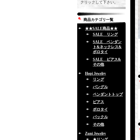
クリックして下さい。
商品カテゴリ一覧
★★SALE商品★★
SALE リング
SALE ペンダン
ト&ネックレス&
ボロタイ
SALE ピアス&
その他
Hopi Jewelry
リング
バングル
ペンダントトップ
ピアス
ボロタイ
バックル
その他
Zuni Jewelry
★リング