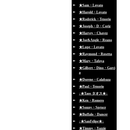
★Sam・Lovato
★Harold・Lovato
★Roderick・Tenorio
★Joseph・D・Coriz
★Harvey・Chavez
★Joe&Angle・Reano
★Lupe・Lovato
★Raymond・Rosetta
★Mary・Tafoya
★Gilbert・Dino・Garci
a
★Dorene・Calabaza
★Paul・Tenorio
↓★Taos タオス★↓
★Ken・Romero
★Sonny・Spruce
★Buffalo・Dancer
↓★SanFelipe★↓
★Timmy・Yazzie