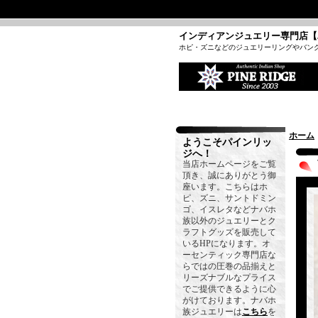
インディアンジュエリー専門店【
ホピ・ズニなどのジュエリーリングやバン
ホーム
ようこそパインリッ
ジへ！
当店ホームページをご覧
頂き、誠にありがとう御
座います。こちらはホ
ピ、ズニ、サントドミン
ゴ、イスレタなどナバホ
族以外のジュエリーとク
ラフトグッズを販売して
いるHPになります。オ
ーセンティック専門店な
らではの圧巻の品揃えと
リーズナブルなプライス
でご提供できるように心
がけております。ナバホ
族ジュエリーは
こちら
を