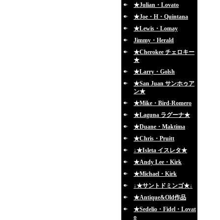
★Julian・Lovato
★Joe・H・Quintana
★Lewis・Lomay
Jimmy・Herald
★Cherokee チェロキー
★
★Larry・Golsh
★San Juan サンホゥア
ン★
★Mike・Bird-Romero
★Laguna ラグーナ★
★Duane・Maktima
★Chris・Pruitt
↓★Isleta イスレタ★
★Andy Lee・Kirk
★Michael・Kirk
↓★サントドミンゴ★↓
★Antique&Old作品
★Sedelio・Fidel・Lovat
o