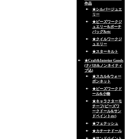
作品
★シルバージュエ
リー
★ビーズワークジ
ュエリー&ポーチ
バッグ&etc
★クイルワークジ
ュエリー
★スターキルト
★Craft&Interior Goods
(ナバホ&ノンネイティ
ブ込)
★スカル&ウォー
ボンネット
★ビーズワークド
ール&小物
★キャラクターモ
チーフ(ビーズワ
ークドール&サン
ドペイントetc)
★フェテッシュ
★カチーナドール
★サンドペイント