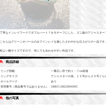
丁寧なインレイワークでダブルハート？をモチーフにした、ズニ族のアジャスター
こちらはグリーンオパールのみでインレイを施したさわやかな仕上がりの一品です
程よい幅サイズですので、何にでも合わせやすい作品です。
商品詳細
リング部幅
:
一番広い所で約１・７cm前後
リングサイズ
:
アジャスターの為、１５号から２０号ぐら
ホールマーク
:
あり
管理番号（商品番号ではありません）
:
240815-2602260418SC
他の写真