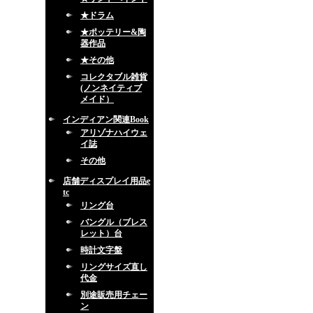
★ドラム
★ポッテリー&陶
器作品
★その他
コレクタブル雑貨
(ノンネイティブ
メイド）
インディアン関連Book
アリゾナハイウェ
イ誌
その他
店舗ディスプレイ用品e
tc
リング台
バングル（ブレス
レット）台
時計文字盤
リングサイズ直し
代金
別途販売用チェー
ン