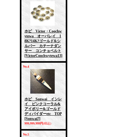
ホピ Victor・Coochw
ytewa オーバレイ 1
8K?14K?ゴールド&シ
ルバー カチーナダン
サー コンチョベルト
[VictorCoochwytewa13]
No.4
ホピ Sonwai インレ
イ ピンクコーラル&
アイボリー&ゴールド
ディバイダーetc TOP
[Sonwai7]
999,999,999円
(税込)
No.5