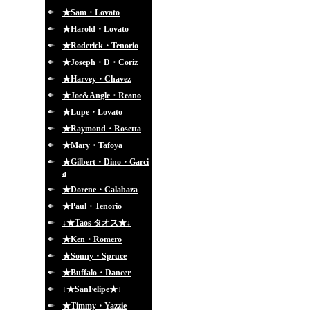
★Sam・Lovato
★Harold・Lovato
★Roderick・Tenorio
★Joseph・D・Coriz
★Harvey・Chavez
★Joe&Angle・Reano
★Lupe・Lovato
★Raymond・Rosetta
★Mary・Tafoya
★Gilbert・Dino・Garci
a
★Dorene・Calabaza
★Paul・Tenorio
↓★Taos タオス★↓
★Ken・Romero
★Sonny・Spruce
★Buffalo・Dancer
↓★SanFelipe★↓
★Timmy・Yazzie