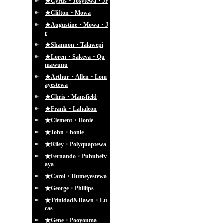
★Cyrus・Josytewa・Jr
★Clifton・Mowa
★Augustine・Mowa・J
r
★Shannon・Talawepi
★Loren・Sakeva・Qu
mawunu
★Arthur・Allen・Lom
ayestewa
★Chris・Mansfield
★Frank・Lahaleon
★Clement・Honie
★John・honie
★Riley・Polyquaptewa
★Fernando・Puhuhefv
aya
★Carol・Humeyestewa
★George・Phillips
★Trinidad&Dawn・Lu
cas
★Gene・Pooyouma