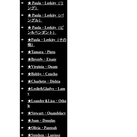
★ Paula・Leekity（リ
ング）
★ Paula・Leekity（バ
ングル）
★ Paula・Leekity（ピ
ン&ペンダント）
★Paula・Leekity（その
他）
★Tamara・Pinto
★Beverly・Etsate
★Virginia・Quam
★Bobby・Concho
★Charlotte・Dishta
★Leslie&Gladys・Lam
y
★Leander＆Lisa・Otho
le
★Stewart・Quandelacy
★Joan・Douglas
★Olivia・Panteah
★Stephen・Lonjose