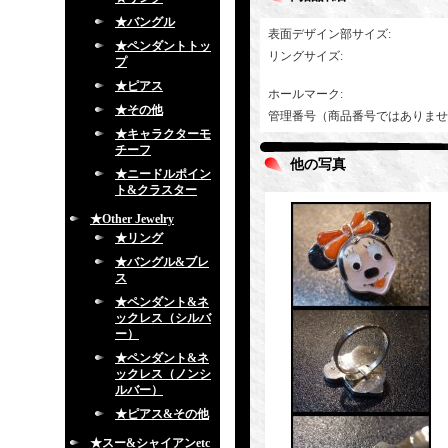
★バングル
表面デザイン部サイズ
:
★ペンダントトッ
リングサイズ
:
プ
★ピアス
ホールマーク
:
★その他
管理番号（商品番号ではありませ
★キャラクターモ
チーフ
他の写真
★ニードルポイン
ト&クラスター
★Other Jewelry
★リング
★バングル&ブレ
ス
★ペンダント&ネ
ックレス（シルバ
ー）
★ペンダント&ネ
ックレス（ノンシ
ルバー）
★ピアス&その他
★スー&シャイアンetc