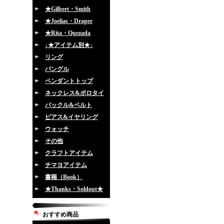
★Gilbert・Smith
★Joelias・Draper
★Rita・Quezada
↓★アイテム別★↓
リング
バングル
ペンダントトップ
ネックレス&ボロタイ
バックル&ベルト
ピアス&イヤリング
ウォッチ
その他
クラフトアイテム
チマヨアイテム
書籍（Book）
★Thanks・Soldout★
おすすめ商品