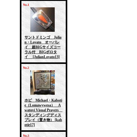
No.1
サントドミンゴ Julia
n・Lovato オーバレ
イ 超BIGサイズコー
ラル付 BIGボロタ
イ
[JulianLovato13]
No.2
ホピ Michael・Kaboti
e（Lomawywesa） A
watovi Visual Prayers
スタンディングディス
プレイ（置き物）
[kab
otie17]
No.3