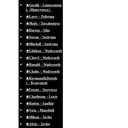
★Gerald・Lomaventem
a（Honwytewa）
★Larry・Polivema
★Mark・Tawahongva
★Darren・Silas
★Steven・Sockyma
★Mitchell・Sockyma
★Eddison・Wadsworth
★Cheryl・Wadsworth
★Ronald・Wadsworth
★Chales・Wadsworth
★Raymond&Doroth
y・Kyasyousie
★Ferron・Joseyesva
★Charleston・Lewis
★Ruben・Saufkie
★Vern・Mansfield
★Milson・Taylor
★Alvin・Taylor