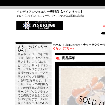
インディアンジュエリー専門店【パインリッジ】
ホピ・ズニなどのジュエリーリングやバングルなど圧巻の品揃え
ホーム
｜ Zuni Jewelry >
★キャラクター
ようこそパインリッ
ぐらい（フリー）
ジへ！
当店ホームページをご覧
頂き、誠にありがとう御
商品詳細
座います。こちらはホ
ピ、ズニ、サントドミン
ゴ、イスレタなどナバホ
族以外のジュエリーとク
ラフトグッズを販売して
いるHPになります。オ
ーセンティック専門店な
らではの圧巻の品揃えと
リーズナブルなプライス
でご提供できるように心
がけております。ナバホ
族ジュエリーは
こちら
を