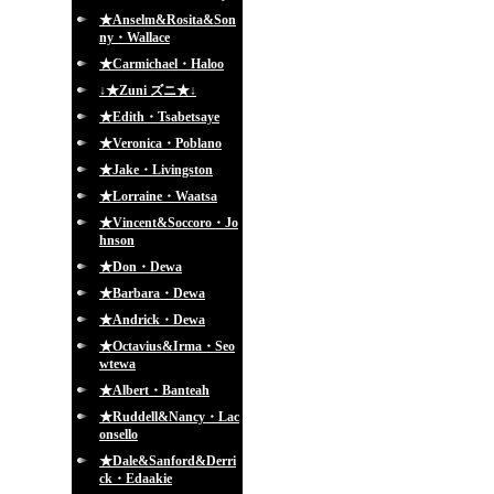
★Anselm&Rosita&Son
ny・Wallace
★Carmichael・Haloo
↓★Zuni ズニ★↓
★Edith・Tsabetsaye
★Veronica・Poblano
★Jake・Livingston
★Lorraine・Waatsa
★Vincent&Soccoro・Jo
hnson
★Don・Dewa
★Barbara・Dewa
★Andrick・Dewa
★Octavius&Irma・Seo
wtewa
★Albert・Banteah
★Ruddell&Nancy・Lac
onsello
★Dale&Sanford&Derri
ck・Edaakie