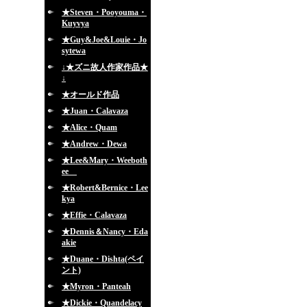
★Steven・Pooyouma・
Kuyvya
★Guy&Joe&Louie・Jo
sytewa
↓★ズニ故人作家作品★
↓
★オールド作品
★Juan・Calavaza
★Alice・Quam
★Andrew・Dewa
★Lee&Mary・Weeboth
ee
★Robert&Bernice・Lee
kya
★Effie・Calavaza
★Dennis＆Nancy・Eda
akie
★Duane・Dishta(ペイ
ント)
★Myron・Panteah
★Dickie・Quandelacy