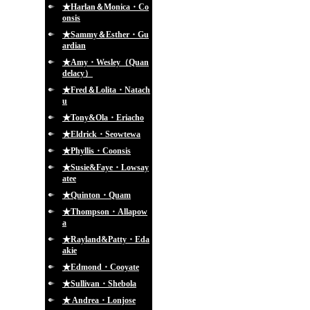
★Harlan＆Monica・Co
onsis
★Sammy＆Esther・Gu
ardian
★Amy・Wesley（Quan
delacy）
★Fred＆Lolita・Natach
u
★Tony&Ola・Eriacho
★Eldrick・Seowtewa
★Phyllis・Coonsis
★Susie&Faye・Lowsay
atee
★Quinton・Quam
★Thompson・Allapow
a
★Rayland&Patty・Eda
akie
★Edmond・Cooyate
★Sullivan・Shebola
★ Andrea・Lonjose