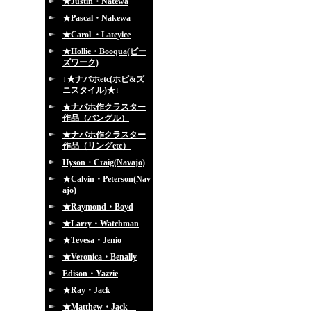
★Justin・Natewa
★Pascal・Nakewa
★Carol ・Lateyice
★Hollie・Booqua(ビー
ズワーク)
↓★ナバホetc(ホピ&ズ
ニスタイル)★↓
★ナバホ作クラスター
作品（バングル）
★ナバホ作クラスター
作品（リングetc）
Hyson・Craig(Navajo)
★Calvin・Peterson(Nav
ajo)
★Raymond・Boyd
★Larry・Watchman
★Tevesa・Jenio
★Veronica・Benally
Edison・Yazzie
★Ray・Jack
★Matthew・Jack