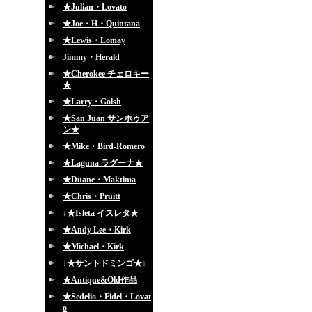
★Julian・Lovato
★Joe・H・Quintana
★Lewis・Lomay
Jimmy・Herald
★Cherokee チェロキー
★
★Larry・Golsh
★San Juan サンホゥア
ン★
★Mike・Bird-Romero
★Laguna ラグーナ★
★Duane・Maktima
★Chris・Pruitt
↓★Isleta イスレタ★
★Andy Lee・Kirk
★Michael・Kirk
↓★サントドミンゴ★↓
★Antique&Old作品
★Sedelio・Fidel・Lovat
o