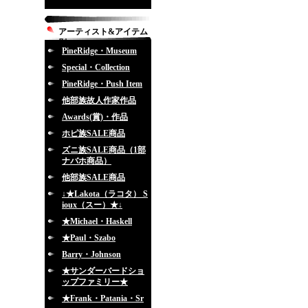
アーティスト&アイテム
別
PineRidge・Museum
Special・Collection
PineRidge・Push Item
他部族故人作家作品
Awards(賞)・作品
ホピ族SALE商品
ズニ族SALE商品（1部
ナバホ商品）
他部族SALE商品
↓★Lakota（ラコタ） S
ioux（スー）★↓
★Michael・Haskell
★Paul・Szabo
Barry・Johnson
★サンダーバードショ
ップファミリー★
★Frank・Patania・Sr