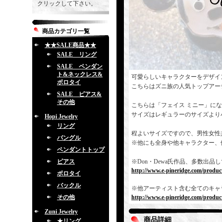
クリックして下さい。
商品カテゴリ一覧
★★SALE商品★★
SALE リング
SALE ペンダン
ト&ネックレス&
可愛らしいキャラクターをデザイ
ボロタイ
こちらはズニ族の人気トップアー
SALE ピアス&
その他
こちらは「フェイス ミニー」に
サイズはレギュラーのサイズより
Hopi Jewelry
リング
程よいサイズですので、男性女性
バングル
※他にも全身や他キャラクター、
ペンダントトップ
ピアス
※Don・Dewa氏作品、多数出
http://www.e-pineridge.com/produc
ボロタイ
バックル
※他アーティスト含む全てのキャ
その他
http://www.e-pineridge.com/product
Zuni Jewelry
商品詳細
★リング