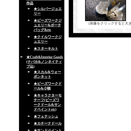
作品
★シルバージュエ
リー
★ビーズワークジ
(画像をクリックすると大
ュエリー&ポーチ
バッグ&etc
★クイルワークジ
ュエリー
★スターキルト
★Craft&Interior Goods
(ナバホ&ノンネイティ
ブ込)
★スカル&ウォー
ボンネット
★ビーズワークド
ール&小物
★キャラクターモ
チーフ(ビーズワ
ークドール&サン
ドペイントetc)
★フェテッシュ
★カチーナドール
★サンドペイント