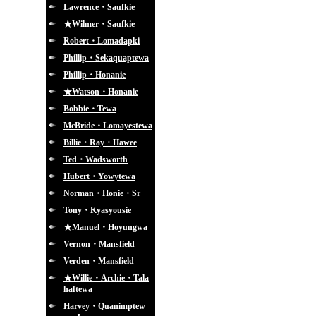
Lawrence・Saufkie
★Wilmer・Saufkie
Robert・Lomadapki
Phillip・Sekaquaptewa
Phillip・Honanie
★Watson・Honanie
Bobbie・Tewa
McBride・Lomayestewa
Billie・Ray・Hawee
Ted・Wadsworth
Hubert・Yowytewa
Norman・Honie・Sr
Tony・Kyasyousie
★Manuel・Hoyungwa
Vernon・Mansfield
Verden・Mansfield
★Willie・Archie・Tala
haftewa
Harvey・Quanimptew