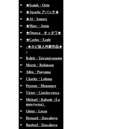
★Isaiah・Ortiz
★Apache アパッチ★
★Al・Somers
★Marc・Antia
★Ottawa オッタワ★
★Carlos・Eagle
↓★ホピ故人作家作品★
↓
Ralph・Tawangyaouma
Morris・Robinson
Allen・Pooyama
Charles・Loloma
Preston・Monongye
Victor・Coochwytewa
Michael・Kabotie（Lo
mawywesa）
Glenn・Lucas
Bernard・Dawahoya
Bueford・Dawahoya