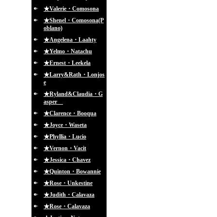
★Valerie・Comosona
★Shenel・Comosona(P
oblano)
★Angelena・Laahty
★Yelmo・Natachu
★Ernest・Leekela
★Larry&Rath・Lonjos
e
★Ryland&Claudia・G
asper
★Clarence・Booqua
★Joyce・Waseta
★Phyllia・Lucio
★Vernon・Vacit
★Jessica・Chavez
★Quinton・Bowannie
★Rose・Unkestine
★Judith・Calavaza
★Rose・Calavaza