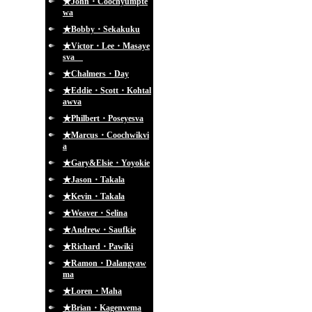
★John・Coochyumpte
wa
★Bobby・Sekakuku
★Victor・Lee・Masaye
sva
★Chalmers・Day
★Eddie・Scott・Kohtal
awva
★Philbert・Poseyesva
★Marcus・Coochwikvi
a
★Gary&Elsie・Yoyokie
★Jason・Takala
★Kevin・Takala
★Weaver・Selina
★Andrew・Saufkie
★Richard・Pawiki
★Ramon・Dalangyaw
ma
★Loren・Maha
★Brian・Kagenvema