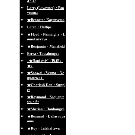
a・Jr
Larry (Lawrence)・Poo
youma
★Bennett・Kagenvema
Loren・Phillips
★Floyd・Namingha・L
omakuyvaya
★Benjamin・Mansfield
Berra・Tawahongva
↓★Hopi ホピ（現存）
★↓
★Sonwai（Verma・Ne
quatewa）
★Charles&Don・Suppl
ee
★Raymond・Sequapte
wa・Sr
★Sherian・Honhongva
★Bennard・Dallasvuya
oma
★Roy・Talahaftewa