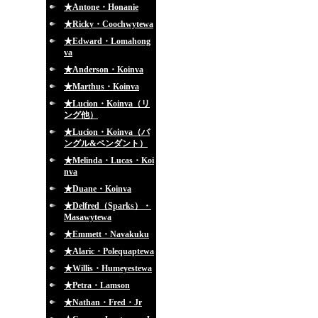
★Antone・Honanie
★Ricky・Coochwytewa
★Edward・Lomahong
va
★Anderson・Koinva
★Marthus・Koinva
★Lucion・Koinva（リ
ング他）
★Lucion・Koinva（バ
ングル&ペンダント）
★Melinda・Lucas・Koi
nva
★Duane・Koinva
★Delfred（Sparks）・
Masawytewa
★Emmett・Navakuku
★Alaric・Polequaptewa
★Willis・Humeyestewa
★Petra・Lamson
★Nathan・Fred・Jr