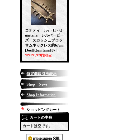
コチティ Joe・H・Q
uintana シルバービー
ズ スカッシュブロッ
サムネックレス約67cm
[JoeHQuintana107]
999,999,999円
(税込)
特定商取引法表示
Shop News
Shop Information
ショッピングカート
カートの中身
カートは空です。