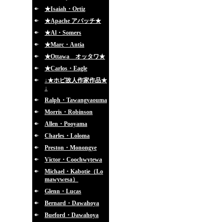
★Isaiah・Ortiz
★Apache アパッチ★
★Al・Somers
★Marc・Antia
★Ottawa オッタワ★
★Carlos・Eagle
↓★ホピ故人作家作品★
↓
Ralph・Tawangyaouma
Morris・Robinson
Allen・Pooyama
Charles・Loloma
Preston・Monongye
Victor・Coochwytewa
Michael・Kabotie（Lo
mawywesa）
Glenn・Lucas
Bernard・Dawahoya
Bueford・Dawahoya