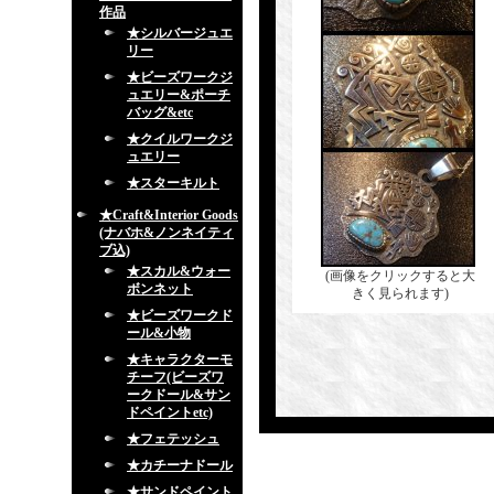
作品
★シルバージュエ
リー
★ビーズワークジ
ュエリー&ポーチ
バッグ&etc
★クイルワークジ
ュエリー
★スターキルト
★Craft&Interior Goods
(ナバホ&ノンネイティ
ブ込)
★スカル&ウォー
(画像をクリックすると大
ボンネット
きく見られます)
★ビーズワークド
ール&小物
★キャラクターモ
チーフ(ビーズワ
ークドール&サン
ドペイントetc)
★フェテッシュ
★カチーナドール
★サンドペイント