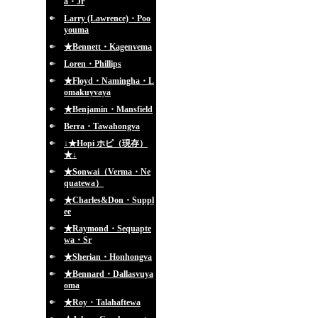
a・Jr
Larry (Lawrence)・Poo
youma
★Bennett・Kagenvema
Loren・Phillips
★Floyd・Namingha・L
omakuyvaya
★Benjamin・Mansfield
Berra・Tawahongva
↓★Hopi ホピ（現存）
★↓
★Sonwai（Verma・Ne
quatewa）
★Charles&Don・Suppl
ee
★Raymond・Sequapte
wa・Sr
★Sherian・Honhongva
★Bennard・Dallasvuya
oma
★Roy・Talahaftewa