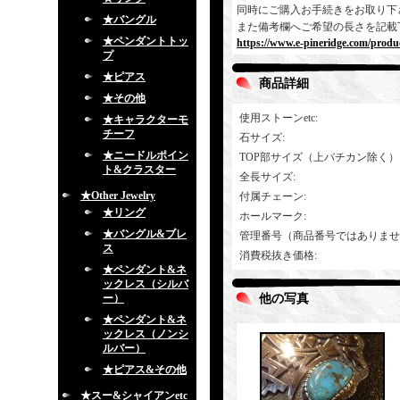
同時にご購入お手続きをお取り下
★バングル
また備考欄へご希望の長さを記載
★ペンダントトッ
https://www.e-pineridge.com/produc
プ
★ピアス
商品詳細
★その他
使用ストーンetc
:
★キャラクターモ
チーフ
石サイズ
:
★ニードルポイン
TOP部サイズ（上バチカン除く）
ト&クラスター
全長サイズ
:
★Other Jewelry
付属チェーン
:
★リング
ホールマーク
:
★バングル&ブレ
管理番号（商品番号ではありませ
ス
消費税抜き価格
:
★ペンダント&ネ
ックレス（シルバ
ー）
他の写真
★ペンダント&ネ
ックレス（ノンシ
ルバー）
★ピアス&その他
★スー&シャイアンetc