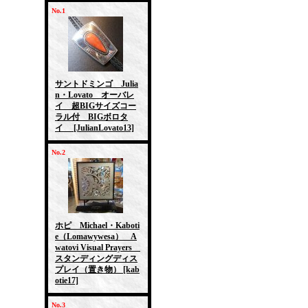
No.1
サントドミンゴ Julia
n・Lovato オーバレ
イ 超BIGサイズコー
ラル付 BIGボロタ
イ
[JulianLovato13]
No.2
ホピ Michael・Kaboti
e（Lomawywesa） A
watovi Visual Prayers
スタンディングディス
プレイ（置き物）
[kab
otie17]
No.3