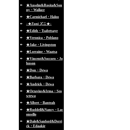
★Anselm&Rosita&Son
ny・Wallace
★Carmichael・Haloo
↓★Zuni ズニ★↓
★Edith・Tsabetsaye
★Veronica・Poblano
★Jake・Livingston
★Lorraine・Waatsa
★Vincent&Soccoro・Jo
hnson
★Don・Dewa
★Barbara・Dewa
★Andrick・Dewa
★Octavius&Irma・Seo
wtewa
★Albert・Banteah
★Ruddell&Nancy・Lac
onsello
★Dale&Sanford&Derri
ck・Edaakie