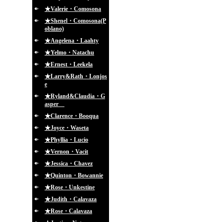
★Valerie・Comosona
★Shenel・Comosona(P
oblano)
★Angelena・Laahty
★Yelmo・Natachu
★Ernest・Leekela
★Larry&Rath・Lonjos
e
★Ryland&Claudia・G
asper
★Clarence・Booqua
★Joyce・Waseta
★Phyllia・Lucio
★Vernon・Vacit
★Jessica・Chavez
★Quinton・Bowannie
★Rose・Unkestine
★Judith・Calavaza
★Rose・Calavaza