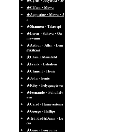
★Cyrus・Josytewa・Jr
★Clifton・Mowa
★Augustine・Mowa・J
r
★Shannon・Talawepi
★Loren・Sakeva・Qu
mawunu
★Arthur・Allen・Lom
ayestewa
★Chris・Mansfield
★Frank・Lahaleon
★Clement・Honie
★John・honie
★Riley・Polyquaptewa
★Fernando・Puhuhefv
aya
★Carol・Humeyestewa
★George・Phillips
★Trinidad&Dawn・Lu
cas
★Gene・Pooyouma