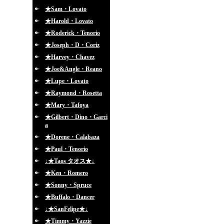
★Sam・Lovato
★Harold・Lovato
★Roderick・Tenorio
★Joseph・D・Coriz
★Harvey・Chavez
★Joe&Angle・Reano
★Lupe・Lovato
★Raymond・Rosetta
★Mary・Tafoya
★Gilbert・Dino・Garci
a
★Dorene・Calabaza
★Paul・Tenorio
↓★Taos タオス★↓
★Ken・Romero
★Sonny・Spruce
★Buffalo・Dancer
↓★SanFelipe★↓
★Timmy・Yazzie