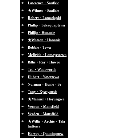
Lawrence・Saufkie
★Wilmer・Saufkie
Robert・Lomadapki
Phillip・Sekaquaptewa
Phillip・Honanie
★Watson・Honanie
Bobbie・Tewa
McBride・Lomayestewa
Billie・Ray・Hawee
Ted・Wadsworth
Hubert・Yowytewa
Norman・Honie・Sr
Tony・Kyasyousie
★Manuel・Hoyungwa
Vernon・Mansfield
Verden・Mansfield
★Willie・Archie・Tala
haftewa
Harvey・Quanimptew