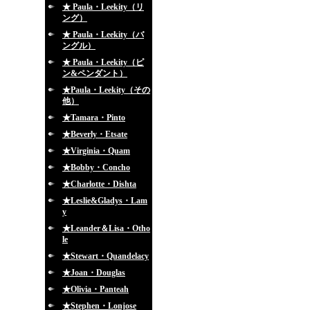
★ Paula・Leekity（リ
ング）
★ Paula・Leekity（バ
ングル）
★ Paula・Leekity（ピ
ン&ペンダント）
★Paula・Leekity（その
他）
★Tamara・Pinto
★Beverly・Etsate
★Virginia・Quam
★Bobby・Concho
★Charlotte・Dishta
★Leslie&Gladys・Lam
y
★Leander＆Lisa・Otho
le
★Stewart・Quandelacy
★Joan・Douglas
★Olivia・Panteah
★Stephen・Lonjose