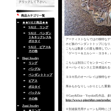
クリックして下さい。
商品カテゴリ一覧
★★SALE商品★★
SALE リング
SALE ペンダン
ト&ネックレス&
アーティストならではの独特なデ
ボロタイ
ホピ族のペンダントトップになり
SALE ピアス&
こちらは数多くの賞も獲得してい
その他
「ゲーリー＆エルシー・ヨヨキ」
Hopi Jewelry
こちらは別注にてセンターにイー
リング
オーバレイセンスと立体感溢れる
バングル
ペンダントトップ
ヨヨキ氏のオーバレイは独特なオ
ピアス
厚みもかなりしっかりとした重量
ボロタイ
バックル
※Gary&Elsie・Yoyoki
その他
http://www.e-pineridge.com/produc
Zuni Jewelry
※別途販売用チェーンも同時にご
★リング