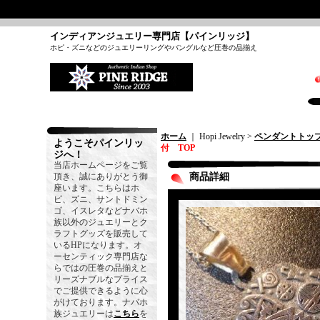
インディアンジュエリー専門店【パインリッジ】
ホピ・ズニなどのジュエリーリングやバングルなど圧巻の品揃え
ホーム
｜ Hopi Jewelry >
ペンダントトッ
ようこそパインリッ
付 TOP
ジへ！
当店ホームページをご覧
頂き、誠にありがとう御
商品詳細
座います。こちらはホ
ピ、ズニ、サントドミン
ゴ、イスレタなどナバホ
族以外のジュエリーとク
ラフトグッズを販売して
いるHPになります。オ
ーセンティック専門店な
らではの圧巻の品揃えと
リーズナブルなプライス
でご提供できるように心
がけております。ナバホ
族ジュエリーは
こちら
を