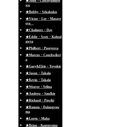
★John・Coochyumpte
wa
★Bobby・Sekakuku
★Victor・Lee・Masaye
sva
★Chalmers・Day
★Eddie・Scott・Kohtal
awva
★Philbert・Poseyesva
★Marcus・Coochwikvi
a
★Gary&Elsie・Yoyokie
★Jason・Takala
★Kevin・Takala
★Weaver・Selina
★Andrew・Saufkie
★Richard・Pawiki
★Ramon・Dalangyaw
ma
★Loren・Maha
★Brian・Kagenvema