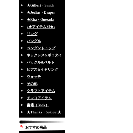
★Gilbert・Smith
★Joelias・Draper
★Rita・Quezada
↓★アイテム別★↓
リング
バングル
ペンダントトップ
ネックレス&ボロタイ
バックル&ベルト
ピアス&イヤリング
ウォッチ
その他
クラフトアイテム
チマヨアイテム
書籍（Book）
★Thanks・Soldout★
おすすめ商品