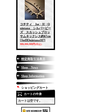
コチティ Joe・H・Q
uintana シルバービー
ズ スカッシュブロッ
サムネックレス約67cm
[JoeHQuintana107]
999,999,999円
(税込)
特定商取引法表示
Shop News
Shop Information
ショッピングカート
カートの中身
カートは空です。