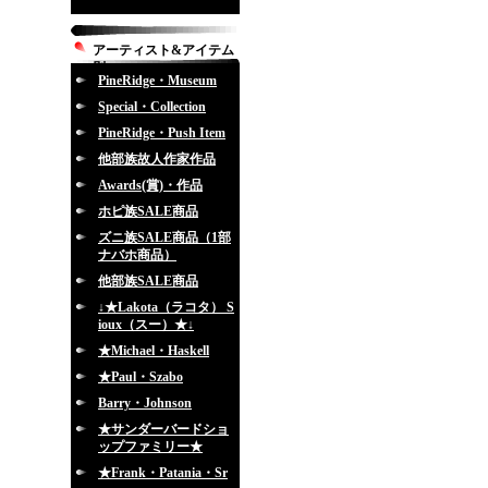
アーティスト&アイテム
別
PineRidge・Museum
Special・Collection
PineRidge・Push Item
他部族故人作家作品
Awards(賞)・作品
ホピ族SALE商品
ズニ族SALE商品（1部
ナバホ商品）
他部族SALE商品
↓★Lakota（ラコタ） S
ioux（スー）★↓
★Michael・Haskell
★Paul・Szabo
Barry・Johnson
★サンダーバードショ
ップファミリー★
★Frank・Patania・Sr