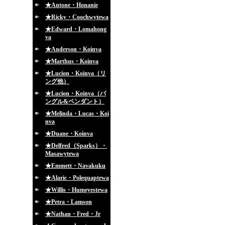
★Antone・Honanie
★Ricky・Coochwytewa
★Edward・Lomahong
va
★Anderson・Koinva
★Marthus・Koinva
★Lucion・Koinva（リ
ング他）
★Lucion・Koinva（バ
ングル&ペンダント）
★Melinda・Lucas・Koi
nva
★Duane・Koinva
★Delfred（Sparks）・
Masawytewa
★Emmett・Navakuku
★Alaric・Polequaptewa
★Willis・Humeyestewa
★Petra・Lamson
★Nathan・Fred・Jr