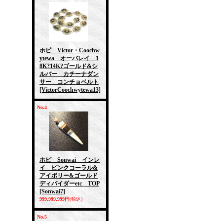
ホピ Victor・Coochw
ytewa オーバレイ 1
8K?14K?ゴールド&シ
ルバー カチーナダン
サー コンチョベルト
[VictorCoochwytewa13]
No.4
ホピ Sonwai インレ
イ ピンクコーラル&
アイボリー&ゴールド
ディバイダーetc TOP
[Sonwai7]
999,999,999円
(税込)
No.5