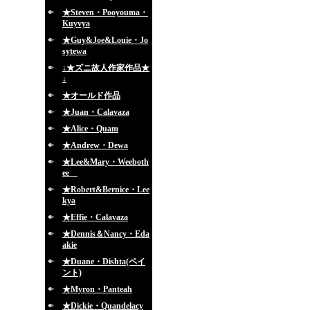
★Steven・Pooyouma・
Kuyvya
★Guy&Joe&Louie・Jo
sytewa
↓★ズニ故人作家作品★
↓
★オールド作品
★Juan・Calavaza
★Alice・Quam
★Andrew・Dewa
★Lee&Mary・Weeboth
ee
★Robert&Bernice・Lee
kya
★Effie・Calavaza
★Dennis＆Nancy・Eda
akie
★Duane・Dishta(ペイ
ント)
★Myron・Panteah
★Dickie・Quandelacy