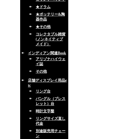
★ドラム
★ポッテリー&陶
器作品
★その他
コレクタブル雑貨
(ノンネイティブ
メイド）
インディアン関連Book
アリゾナハイウェ
イ誌
その他
店舗ディスプレイ用品e
tc
リング台
バングル（ブレス
レット）台
時計文字盤
リングサイズ直し
代金
別途販売用チェー
ン