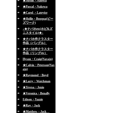
★Justin・Natewa
★Pascal・Nakewa
★Carol ・Lateyice
★Hollie・Booqua(ビー
ズワーク)
↓★ナバホetc(ホピ&ズ
ニスタイル)★↓
★ナバホ作クラスター
作品（バングル）
★ナバホ作クラスター
作品（リングetc）
Hyson・Craig(Navajo)
★Calvin・Peterson(Nav
ajo)
★Raymond・Boyd
★Larry・Watchman
★Tevesa・Jenio
★Veronica・Benally
Edison・Yazzie
★Ray・Jack
★Matthew・Jack