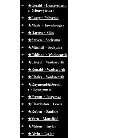
★Gerald・Lomaventem
a（Honwytewa）
★Larry・Polivema
★Mark・Tawahongva
★Darren・Silas
★Steven・Sockyma
★Mitchell・Sockyma
★Eddison・Wadsworth
★Cheryl・Wadsworth
★Ronald・Wadsworth
★Chales・Wadsworth
★Raymond&Doroth
y・Kyasyousie
★Ferron・Joseyesva
★Charleston・Lewis
★Ruben・Saufkie
★Vern・Mansfield
★Milson・Taylor
★Alvin・Taylor