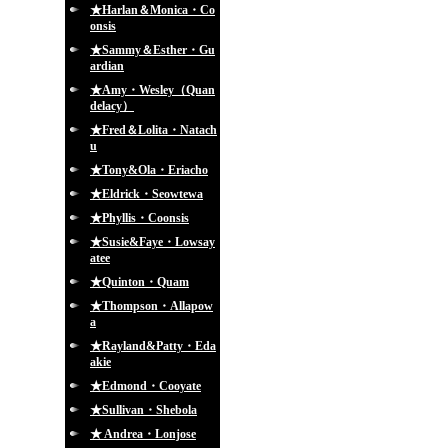
★Harlan＆Monica・Co
onsis
★Sammy＆Esther・Gu
ardian
★Amy・Wesley（Quan
delacy）
★Fred＆Lolita・Natach
u
★Tony&Ola・Eriacho
★Eldrick・Seowtewa
★Phyllis・Coonsis
★Susie&Faye・Lowsay
atee
★Quinton・Quam
★Thompson・Allapow
a
★Rayland&Patty・Eda
akie
★Edmond・Cooyate
★Sullivan・Shebola
★ Andrea・Lonjose