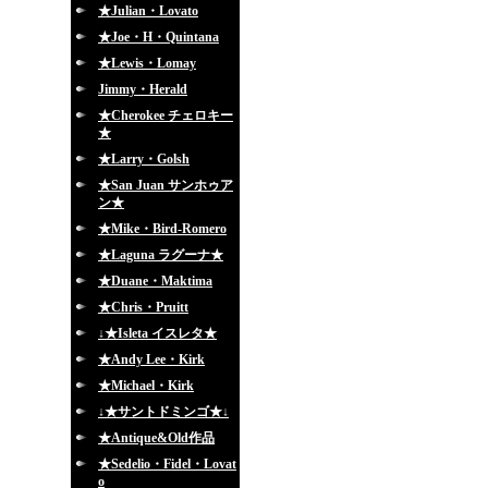
★Julian・Lovato
★Joe・H・Quintana
★Lewis・Lomay
Jimmy・Herald
★Cherokee チェロキー
★
★Larry・Golsh
★San Juan サンホゥア
ン★
★Mike・Bird-Romero
★Laguna ラグーナ★
★Duane・Maktima
★Chris・Pruitt
↓★Isleta イスレタ★
★Andy Lee・Kirk
★Michael・Kirk
↓★サントドミンゴ★↓
★Antique&Old作品
★Sedelio・Fidel・Lovat
o