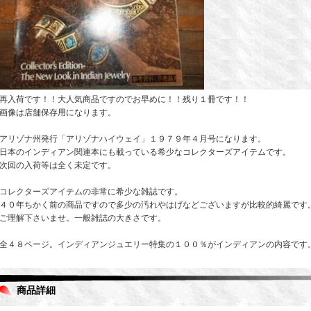
再入荷です！！大人気商品ですのでお早めに！！残り１冊です！！
画像は店舗保存用になります。
アリゾナ州発行「アリゾナハイウェイ」１９７９年４月号になります。
日本のインディアン関連本にも載っている希少なコレクターズアイテムです。
次回の入荷等は全く未定です。
コレクターズアイテムの非常に希少な雑誌です。
４０年ちかく前の商品ですので多少の汚れやはげなどございますが比較的綺麗です
ご理解下さいませ。一般雑誌の大きさです。
全４８ページ。インディアンジュエリー特集の１００％がインディアンの内容です
商品詳細