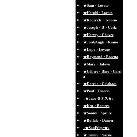
★Sam・Lovato
★Harold・Lovato
★Roderick・Tenorio
★Joseph・D・Coriz
★Harvey・Chavez
★Joe&Angle・Reano
★Lupe・Lovato
★Raymond・Rosetta
★Mary・Tafoya
★Gilbert・Dino・Garci
a
★Dorene・Calabaza
★Paul・Tenorio
↓★Taos タオス★↓
★Ken・Romero
★Sonny・Spruce
★Buffalo・Dancer
↓★SanFelipe★↓
★Timmy・Yazzie