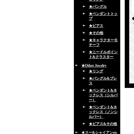
★バングル
★ペンダントトッ
プ
★ピアス
★その他
★キャラクターモ
チーフ
★ニードルポイン
ト&クラスター
★Other Jewelry
★リング
★バングル&ブレ
ス
★ペンダント&ネ
ックレス（シルバ
ー）
★ペンダント&ネ
ックレス（ノンシ
ルバー）
★ピアス&その他
★スー&シャイアンetc