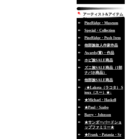
アーティスト&アイテム
別
PineRidge・Museum
Special・Collection
PineRidge・Push Item
他部族故人作家作品
Awards(賞)・作品
ホピ族SALE商品
ズニ族SALE商品（1部
ナバホ商品）
他部族SALE商品
↓★Lakota（ラコタ） S
ioux（スー）★↓
★Michael・Haskell
★Paul・Szabo
Barry・Johnson
★サンダーバードショ
ップファミリー★
★Frank・Patania・Sr