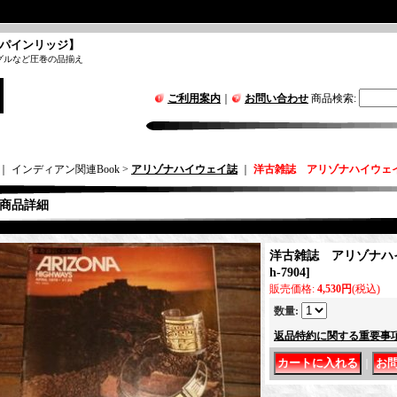
パインリッジ】
グルなど圧巻の品揃え
ご利用案内
｜
お問い合わせ
商品検索
:
｜ インディアン関連Book >
アリゾナハイウェイ誌
｜
洋古雑誌 アリゾナハイウェイ 
商品詳細
洋古雑誌 アリゾナハイ
h-7904
]
販売価格
:
4,530円
(税込)
数量
:
返品特約に関する重要事
｜