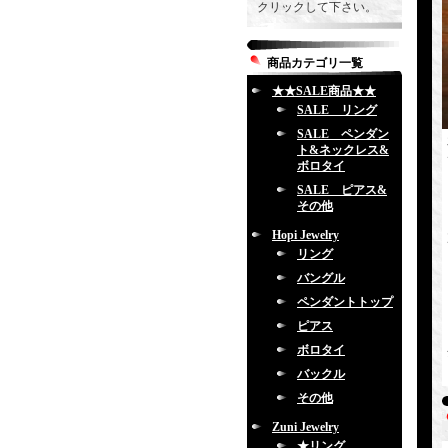
クリックして下さい。
商品カテゴリ一覧
★★SALE商品★★
SALE リング
SALE ペンダン
ト&ネックレス&
ボロタイ
SALE ピアス&
その他
Hopi Jewelry
リング
バングル
ペンダントトップ
ピアス
ボロタイ
バックル
その他
Zuni Jewelry
★リング