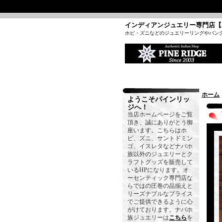
インディアンジュエリー専門店【
ホピ・ズニなどのジュエリーリングやバン
ホーム
ようこそパインリッ
ジへ！
当店ホームページをご覧
頂き、誠にありがとう御
座います。こちらはホ
ピ、ズニ、サントドミン
ゴ、イスレタなどナバホ
族以外のジュエリーとク
ラフトグッズを販売して
いるHPになります。オ
ーセンティック専門店な
らではの圧巻の品揃えと
リーズナブルなプライス
でご提供できるように心
がけております。ナバホ
族ジュエリーは
こちら
を