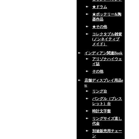
★ドラム
★ポッテリー&陶
器作品
★その他
コレクタブル雑貨
(ノンネイティブ
メイド）
インディアン関連Book
アリゾナハイウェ
イ誌
その他
店舗ディスプレイ用品e
tc
リング台
バングル（ブレス
レット）台
時計文字盤
リングサイズ直し
代金
別途販売用チェー
ン