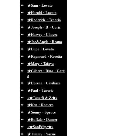
★Sam・Lovato
★Harold・Lovato
★Roderick・Tenorio
★Joseph・D・Coriz
★Harvey・Chavez
★Joe&Angle・Reano
★Lupe・Lovato
★Raymond・Rosetta
★Mary・Tafoya
★Gilbert・Dino・Garci
a
★Dorene・Calabaza
★Paul・Tenorio
↓★Taos タオス★↓
★Ken・Romero
★Sonny・Spruce
★Buffalo・Dancer
↓★SanFelipe★↓
★Timmy・Yazzie