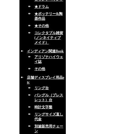
★ドラム
★ポッテリー&陶
器作品
★その他
コレクタブル雑貨
(ノンネイティブ
メイド）
インディアン関連Book
アリゾナハイウェ
イ誌
その他
店舗ディスプレイ用品e
tc
リング台
バングル（ブレス
レット）台
時計文字盤
リングサイズ直し
代金
別途販売用チェー
ン