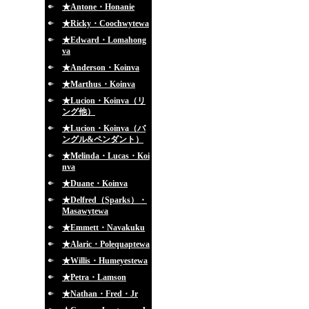
★Antone・Honanie
★Ricky・Coochwytewa
★Edward・Lomahong
va
★Anderson・Koinva
★Marthus・Koinva
★Lucion・Koinva（リ
ング他）
★Lucion・Koinva（バ
ングル&ペンダント）
★Melinda・Lucas・Koi
nva
★Duane・Koinva
★Delfred（Sparks）・
Masawytewa
★Emmett・Navakuku
★Alaric・Polequaptewa
★Willis・Humeyestewa
★Petra・Lamson
★Nathan・Fred・Jr