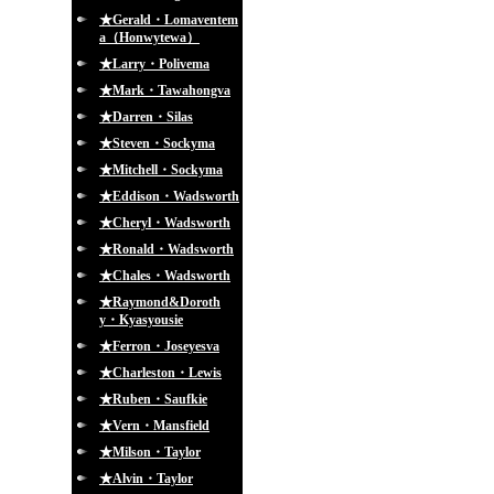
★Gerald・Lomaventem
a（Honwytewa）
★Larry・Polivema
★Mark・Tawahongva
★Darren・Silas
★Steven・Sockyma
★Mitchell・Sockyma
★Eddison・Wadsworth
★Cheryl・Wadsworth
★Ronald・Wadsworth
★Chales・Wadsworth
★Raymond&Doroth
y・Kyasyousie
★Ferron・Joseyesva
★Charleston・Lewis
★Ruben・Saufkie
★Vern・Mansfield
★Milson・Taylor
★Alvin・Taylor