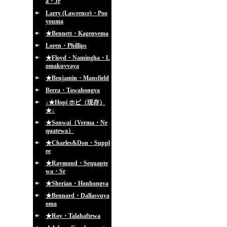
a・Jr
Larry (Lawrence)・Poo
youma
★Bennett・Kagenvema
Loren・Phillips
★Floyd・Namingha・L
omakuyvaya
★Benjamin・Mansfield
Berra・Tawahongva
↓★Hopi ホピ（現存）
★↓
★Sonwai（Verma・Ne
quatewa）
★Charles&Don・Suppl
ee
★Raymond・Sequapte
wa・Sr
★Sherian・Honhongva
★Bennard・Dallasvuya
oma
★Roy・Talahaftewa