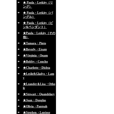
★ Paula・Leekity（リ
ング）
★ Paula・Leekity（バ
ングル）
★ Paula・Leekity（ピ
ン&ペンダント）
★Paula・Leekity（その
他）
★Tamara・Pinto
★Beverly・Etsate
★Virginia・Quam
★Bobby・Concho
★Charlotte・Dishta
★Leslie&Gladys・Lam
y
★Leander＆Lisa・Otho
le
★Stewart・Quandelacy
★Joan・Douglas
★Olivia・Panteah
★Stephen・Lonjose