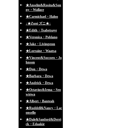
★Anselm&Rosita&Son
ny・Wallace
★Carmichael・Haloo
↓★Zuni ズニ★↓
★Edith・Tsabetsaye
★Veronica・Poblano
★Jake・Livingston
★Lorraine・Waatsa
★Vincent&Soccoro・Jo
hnson
★Don・Dewa
★Barbara・Dewa
★Andrick・Dewa
★Octavius&Irma・Seo
wtewa
★Albert・Banteah
★Ruddell&Nancy・Lac
onsello
★Dale&Sanford&Derri
ck・Edaakie