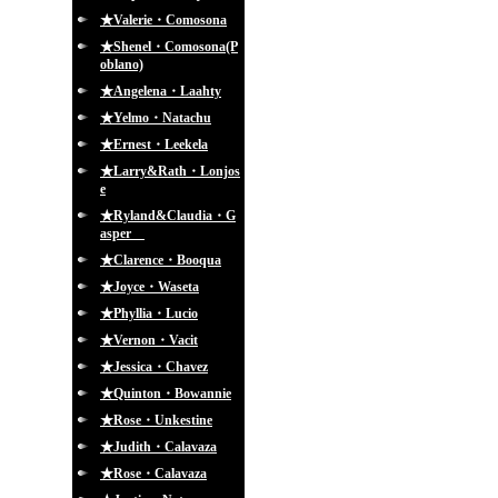
★Valerie・Comosona
★Shenel・Comosona(P
oblano)
★Angelena・Laahty
★Yelmo・Natachu
★Ernest・Leekela
★Larry&Rath・Lonjos
e
★Ryland&Claudia・G
asper
★Clarence・Booqua
★Joyce・Waseta
★Phyllia・Lucio
★Vernon・Vacit
★Jessica・Chavez
★Quinton・Bowannie
★Rose・Unkestine
★Judith・Calavaza
★Rose・Calavaza