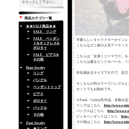
クリックして下さい。
商品カテゴリ一覧
★★SALE商品★★
SALE リング
SALE ペンダン
可愛らしいキャラクターがインレ
ト&ネックレス&
こちらはズニ族の人気アーティス
ボロタイ
SALE ピアス&
こちらは「全身ミニーマウス」を
その他
こちらは服をピンクオパール、リ
Hopi Jewelry
存在感あるサイズですので、目立
リング
バングル
※こちらの同カラーでバングルと
ペンダントトップ
セットでもお勧めです。
ピアス
※Paula・Leekity氏作品
ボロタイ
リングはこちら
http://www.e-pi
バックル
バングルはこちら
http://www.e-
その他
ピン＆ペンダントはこちら
http
その他はこちら
http://www.e-pi
Zuni Jewelry
★リング