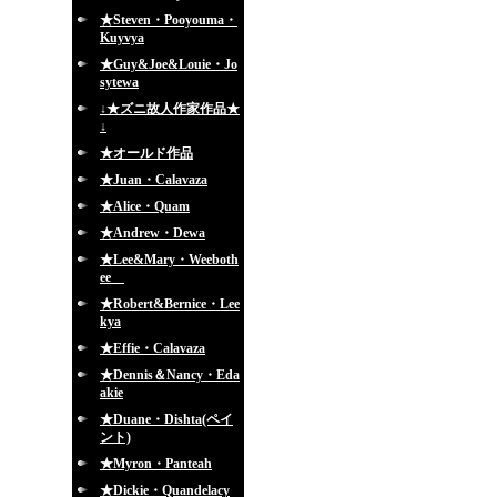
★Steven・Pooyouma・
Kuyvya
★Guy&Joe&Louie・Jo
sytewa
↓★ズニ故人作家作品★
↓
★オールド作品
★Juan・Calavaza
★Alice・Quam
★Andrew・Dewa
★Lee&Mary・Weeboth
ee
★Robert&Bernice・Lee
kya
★Effie・Calavaza
★Dennis＆Nancy・Eda
akie
★Duane・Dishta(ペイ
ント)
★Myron・Panteah
★Dickie・Quandelacy