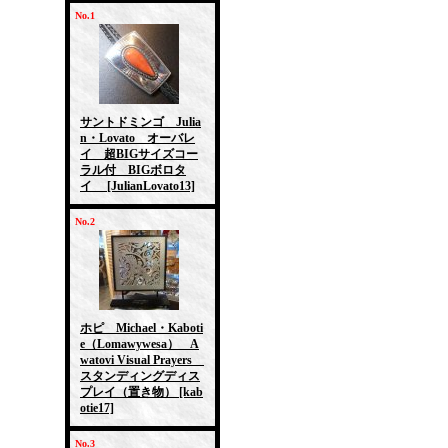
No.1
サントドミンゴ Julia
n・Lovato オーバレ
イ 超BIGサイズコー
ラル付 BIGボロタ
イ
[JulianLovato13]
No.2
ホピ Michael・Kaboti
e（Lomawywesa） A
watovi Visual Prayers
スタンディングディス
プレイ（置き物）
[kab
otie17]
No.3