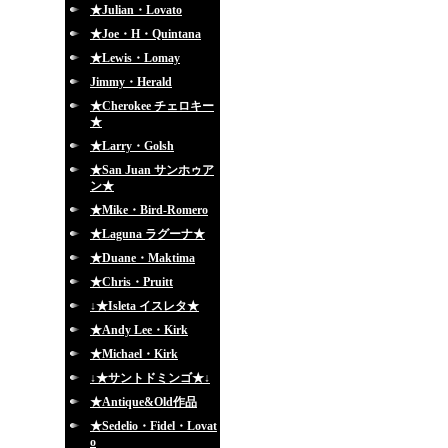
★Julian・Lovato
★Joe・H・Quintana
★Lewis・Lomay
Jimmy・Herald
★Cherokee チェロキー
★
★Larry・Golsh
★San Juan サンホゥア
ン★
★Mike・Bird-Romero
★Laguna ラグーナ★
★Duane・Maktima
★Chris・Pruitt
↓★Isleta イスレタ★
★Andy Lee・Kirk
★Michael・Kirk
↓★サントドミンゴ★↓
★Antique&Old作品
★Sedelio・Fidel・Lovat
o