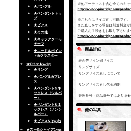
※他アーティスト含む全てのキャ
★バングル
http://www.e-pineridge.com/product
★ペンダントトッ
プ
※こちらはサイズ直し可能です。
★ピアス
また直しをする場合は別途料金が
ご購入お手続きをお取り下さいま
★その他
http://www.e-pineridge.com/produc
★キャラクターモ
チーフ
商品詳細
★ニードルポイン
ト&クラスター
表面デザイン部サイズ
:
★Other Jewelry
リングサイズ
:
★リング
リングサイズ直しについて
:
★バングル&ブレ
ス
リングサイズ直し代金納期
:
★ペンダント&ネ
ックレス（シルバ
管理番号（商品番号ではありませ
ー）
★ペンダント&ネ
ックレス（ノンシ
他の写真
ルバー）
★ピアス&その他
★スー&シャイアンetc