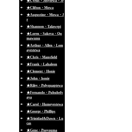
★Cyrus・Josytewa・Jr
★Clifton・Mowa
★Augustine・Mowa・J
r
★Shannon・Talawepi
★Loren・Sakeva・Qu
mawunu
★Arthur・Allen・Lom
ayestewa
★Chris・Mansfield
★Frank・Lahaleon
★Clement・Honie
★John・honie
★Riley・Polyquaptewa
★Fernando・Puhuhefv
aya
★Carol・Humeyestewa
★George・Phillips
★Trinidad&Dawn・Lu
cas
★Gene・Pooyouma