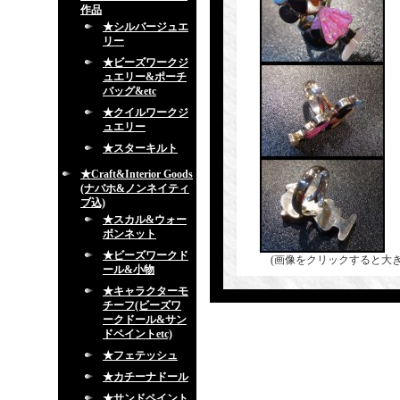
作品
★シルバージュエ
リー
★ビーズワークジ
ュエリー&ポーチ
バッグ&etc
★クイルワークジ
ュエリー
★スターキルト
★Craft&Interior Goods
(ナバホ&ノンネイティ
ブ込)
★スカル&ウォー
ボンネット
★ビーズワークド
(画像をクリックすると大
ール&小物
★キャラクターモ
チーフ(ビーズワ
ークドール&サン
ドペイントetc)
★フェテッシュ
★カチーナドール
★サンドペイント