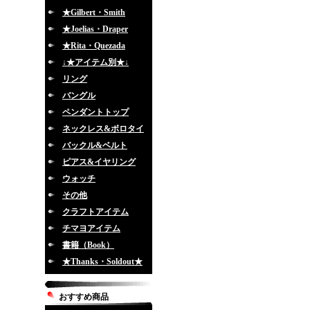
★Gilbert・Smith
★Joelias・Draper
★Rita・Quezada
↓★アイテム別★↓
リング
バングル
ペンダントトップ
ネックレス&ボロタイ
バックル&ベルト
ピアス&イヤリング
ウォッチ
その他
クラフトアイテム
チマヨアイテム
書籍（Book）
★Thanks・Soldout★
おすすめ商品