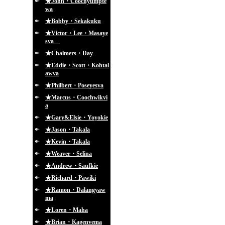
★John・Coochyumpte
wa
★Bobby・Sekakuku
★Victor・Lee・Masaye
sva
★Chalmers・Day
★Eddie・Scott・Kohtal
awva
★Philbert・Poseyesva
★Marcus・Coochwikvi
a
★Gary&Elsie・Yoyokie
★Jason・Takala
★Kevin・Takala
★Weaver・Selina
★Andrew・Saufkie
★Richard・Pawiki
★Ramon・Dalangyaw
ma
★Loren・Maha
★Brian・Kagenvema