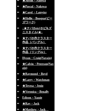
★Justin・Natewa
★Pascal・Nakewa
★Carol ・Lateyice
★Hollie・Booqua(ビー
ズワーク)
↓★ナバホetc(ホピ&ズ
ニスタイル)★↓
★ナバホ作クラスター
作品（バングル）
★ナバホ作クラスター
作品（リングetc）
Hyson・Craig(Navajo)
★Calvin・Peterson(Nav
ajo)
★Raymond・Boyd
★Larry・Watchman
★Tevesa・Jenio
★Veronica・Benally
Edison・Yazzie
★Ray・Jack
★Matthew・Jack