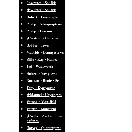
Lawrence・Saufkie
★Wilmer・Saufkie
Robert・Lomadapki
Phillip・Sekaquaptewa
Phillip・Honanie
★Watson・Honanie
Bobbie・Tewa
McBride・Lomayestewa
Billie・Ray・Hawee
Ted・Wadsworth
Hubert・Yowytewa
Norman・Honie・Sr
Tony・Kyasyousie
★Manuel・Hoyungwa
Vernon・Mansfield
Verden・Mansfield
★Willie・Archie・Tala
haftewa
Harvey・Quanimptew