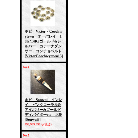
ホピ Victor・Coochw
ytewa オーバレイ 1
8K?14K?ゴールド&シ
ルバー カチーナダン
サー コンチョベルト
[VictorCoochwytewa13]
No.4
ホピ Sonwai インレ
イ ピンクコーラル&
アイボリー&ゴールド
ディバイダーetc TOP
[Sonwai7]
999,999,999円
(税込)
No.5