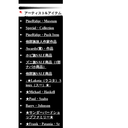
アーティスト&アイテム
別
PineRidge・Museum
Special・Collection
PineRidge・Push Item
他部族故人作家作品
Awards(賞)・作品
ホピ族SALE商品
ズニ族SALE商品（1部
ナバホ商品）
他部族SALE商品
↓★Lakota（ラコタ） S
ioux（スー）★↓
★Michael・Haskell
★Paul・Szabo
Barry・Johnson
★サンダーバードショ
ップファミリー★
★Frank・Patania・Sr