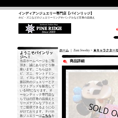
インディアンジュエリー専門店【パインリッジ】
ホピ・ズニなどのジュエリーリングやバングルなど圧巻の品揃え
ホーム
｜ Zuni Jewelry >
★キャラクター
ようこそパインリッ
ジへ！
当店ホームページをご覧
商品詳細
頂き、誠にありがとう御
座います。こちらはホ
ピ、ズニ、サントドミン
ゴ、イスレタなどナバホ
族以外のジュエリーとク
ラフトグッズを販売して
いるHPになります。オ
ーセンティック専門店な
らではの圧巻の品揃えと
リーズナブルなプライス
でご提供できるように心
がけております。ナバホ
族ジュエリーは
こちら
を