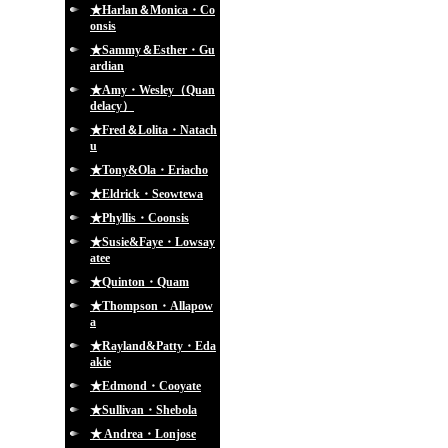
★Harlan＆Monica・Co
onsis
★Sammy＆Esther・Gu
ardian
★Amy・Wesley（Quan
delacy）
★Fred＆Lolita・Natach
u
★Tony&Ola・Eriacho
★Eldrick・Seowtewa
★Phyllis・Coonsis
★Susie&Faye・Lowsay
atee
★Quinton・Quam
★Thompson・Allapow
a
★Rayland&Patty・Eda
akie
★Edmond・Cooyate
★Sullivan・Shebola
★ Andrea・Lonjose