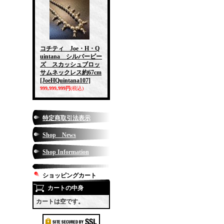
コチティ Joe・H・Q
uintana シルバービー
ズ スカッシュブロッ
サムネックレス約67cm
[JoeHQuintana107]
999,999,999円
(税込)
特定商取引法表示
Shop News
Shop Information
ショッピングカート
カートの中身
カートは空です。