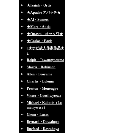
★Isaiah・Ortiz
★Apache アパッチ★
★Al・Somers
★Marc・Antia
★Ottawa オッタワ★
★Carlos・Eagle
↓★ホピ故人作家作品★
↓
Ralph・Tawangyaouma
Morris・Robinson
Allen・Pooyama
Charles・Loloma
Preston・Monongye
Victor・Coochwytewa
Michael・Kabotie（Lo
mawywesa）
Glenn・Lucas
Bernard・Dawahoya
Bueford・Dawahoya