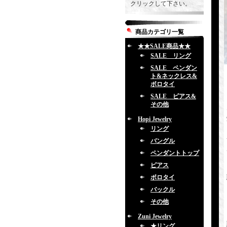
クリックして下さい。
商品カテゴリ一覧
★★SALE商品★★
SALE リング
SALE ペンダン
ト&ネックレス&
ボロタイ
SALE ピアス&
その他
Hopi Jewelry
リング
バングル
ペンダントトップ
ピアス
ボロタイ
バックル
その他
Zuni Jewelry
★リング