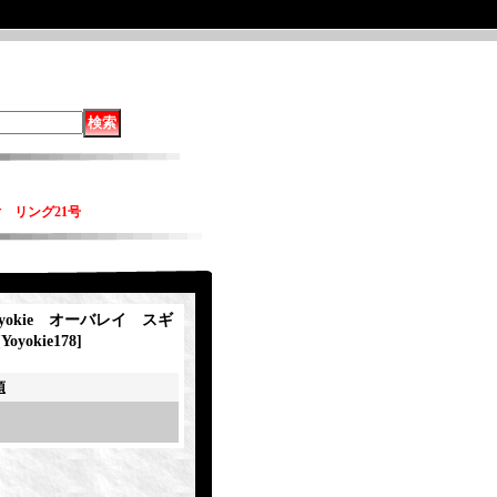
付 リング21号
Yoyokie オーバレイ スギ
[
Yoyokie178
]
項