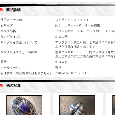
商品詳細
使用ストーンetc
:
スギライト ２・５ｃｔ
石サイズ
:
約１・１５ｃｍ×０・８ｃｍ前後
リング部幅
:
フロント約３・２cm バック約０・４ｃｍ
リングサイズ
:
約２１号
リングサイズ直しについて
:
アップダウン共に可能 ご希望サイズをお
より不可能な場合もあります）
リングサイズ直し代金納期
:
別途２５００〜５０００円プラス税（号数
直しご希望の方はご購入前に希望サイズを
重量
:
約３６ｇ
ホールマーク
:
有り
管理番号（商品番号ではありません）
:
2504Si17-2508251218PC
他の写真