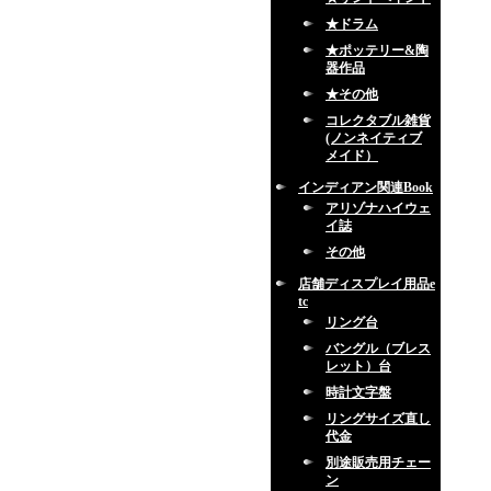
★ドラム
★ポッテリー&陶
器作品
★その他
コレクタブル雑貨
(ノンネイティブ
メイド）
インディアン関連Book
アリゾナハイウェ
イ誌
その他
店舗ディスプレイ用品e
tc
リング台
バングル（ブレス
レット）台
時計文字盤
リングサイズ直し
代金
別途販売用チェー
ン