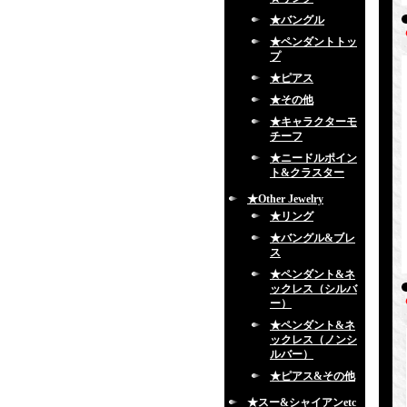
★バングル
★ペンダントトッ
プ
★ピアス
★その他
★キャラクターモ
チーフ
★ニードルポイン
ト&クラスター
★Other Jewelry
★リング
★バングル&ブレ
ス
★ペンダント&ネ
ックレス（シルバ
ー）
★ペンダント&ネ
ックレス（ノンシ
ルバー）
★ピアス&その他
★スー&シャイアンetc