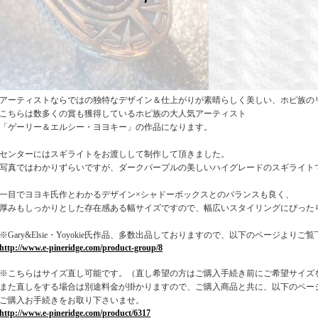
アーティストならではの独特なデザイン＆仕上がりが素晴らしく美しい、ホピ族の
こちらは数多くの賞も獲得しているホピ族の大人気アーティスト
「ゲーリー＆エルシー・ヨヨキー」の作品になります。
センターにはスギライトをお渡しして制作して頂きました。
写真ではわかりずらいですが、ダークパープルの美しいハイグレードのスギライト
一目でヨヨキ氏作とわかるデザイン×シャドーボックスとのバランスも良く、
厚みもしっかりとした存在感ある幅サイズですので、幅広いスタイリングにぴった
※Gary&Elsie・Yoyokie氏作品、多数出品しておりますので、以下のページよりご
http://www.e-pineridge.com/product-group/8
※こちらはサイズ直し可能です。（直し希望の方はご購入手続き前にご希望サイズ
また直しをする場合は別途料金が掛かりますので、ご購入商品と共に、以下のペー
ご購入お手続きをお取り下さいませ。
http://www.e-pineridge.com/product/6317