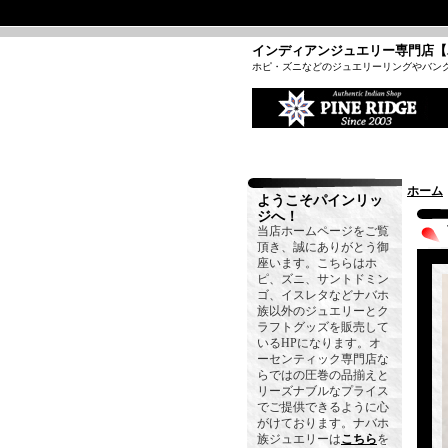
インディアンジュエリー専門店【
ホピ・ズニなどのジュエリーリングやバン
ホーム
ようこそパインリッ
ジへ！
当店ホームページをご覧
頂き、誠にありがとう御
座います。こちらはホ
ピ、ズニ、サントドミン
ゴ、イスレタなどナバホ
族以外のジュエリーとク
ラフトグッズを販売して
いるHPになります。オ
ーセンティック専門店な
らではの圧巻の品揃えと
リーズナブルなプライス
でご提供できるように心
がけております。ナバホ
族ジュエリーは
こちら
を