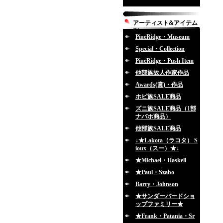
アーティスト&アイテム
別
PineRidge・Museum
Special・Collection
PineRidge・Push Item
他部族故人作家作品
Awards(賞)・作品
ホピ族SALE商品
ズニ族SALE商品（1部
ナバホ商品）
他部族SALE商品
↓★Lakota（ラコタ） S
ioux（スー）★↓
★Michael・Haskell
★Paul・Szabo
Barry・Johnson
★サンダーバードショ
ップファミリー★
★Frank・Patania・Sr