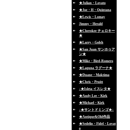
★Julian・Lovato
★Joe・H・Quintana
★Lewis・Lomay
Jimmy・Herald
★Cherokee チェロキー
★
★Larry・Golsh
★San Juan サンホゥア
ン★
★Mike・Bird-Romero
★Laguna ラグーナ★
★Duane・Maktima
★Chris・Pruitt
↓★Isleta イスレタ★
★Andy Lee・Kirk
★Michael・Kirk
↓★サントドミンゴ★↓
★Antique&Old作品
★Sedelio・Fidel・Lovat
o