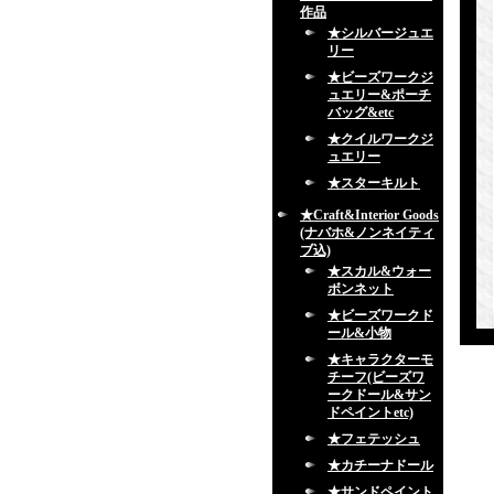
作品
★シルバージュエ
リー
★ビーズワークジ
ュエリー&ポーチ
バッグ&etc
★クイルワークジ
ュエリー
★スターキルト
★Craft&Interior Goods
(ナバホ&ノンネイティ
ブ込)
★スカル&ウォー
ボンネット
★ビーズワークド
ール&小物
★キャラクターモ
チーフ(ビーズワ
ークドール&サン
ドペイントetc)
★フェテッシュ
★カチーナドール
★サンドペイント