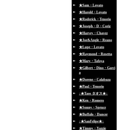
★Sam・Lovato
★Harold・Lovato
★Roderick・Tenorio
★Joseph・D・Coriz
★Harvey・Chavez
★Joe&Angle・Reano
★Lupe・Lovato
★Raymond・Rosetta
★Mary・Tafoya
★Gilbert・Dino・Garci
a
★Dorene・Calabaza
★Paul・Tenorio
↓★Taos タオス★↓
★Ken・Romero
★Sonny・Spruce
★Buffalo・Dancer
↓★SanFelipe★↓
★Timmy・Yazzie