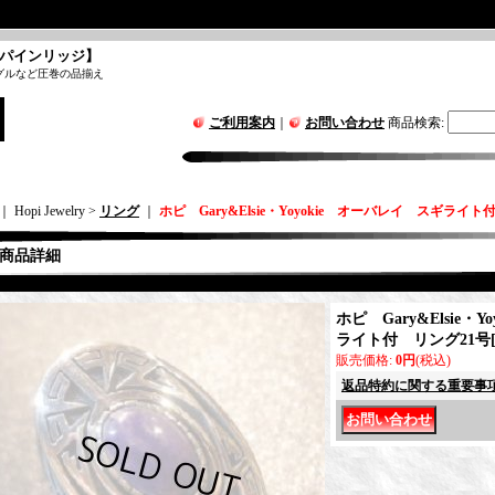
パインリッジ】
グルなど圧巻の品揃え
ご利用案内
｜
お問い合わせ
商品検索
:
｜ Hopi Jewelry >
リング
｜
ホピ Gary&Elsie・Yoyokie オーバレイ スギライト
商品詳細
ホピ Gary&Elsie・
ライト付 リング21号
販売価格
:
0円
(税込)
返品特約に関する重要事