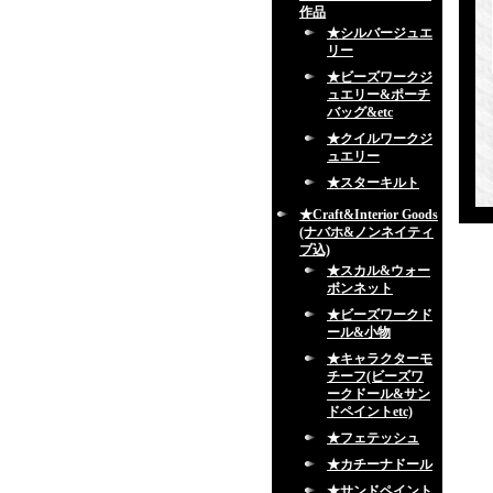
作品
★シルバージュエ
リー
★ビーズワークジ
ュエリー&ポーチ
バッグ&etc
★クイルワークジ
ュエリー
★スターキルト
★Craft&Interior Goods
(ナバホ&ノンネイティ
ブ込)
★スカル&ウォー
ボンネット
★ビーズワークド
ール&小物
★キャラクターモ
チーフ(ビーズワ
ークドール&サン
ドペイントetc)
★フェテッシュ
★カチーナドール
★サンドペイント