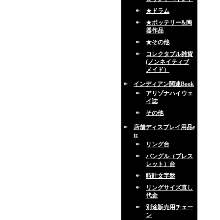
★ドラム
★ポッテリー&陶
器作品
★その他
コレクタブル雑貨
(ノンネイティブ
メイド）
インディアン関連Book
アリゾナハイウェ
イ誌
その他
店舗ディスプレイ用品e
tc
リング台
バングル（ブレス
レット）台
時計文字盤
リングサイズ直し
代金
別途販売用チェー
ン