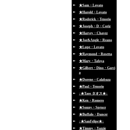
★Sam・Lovato
★Harold・Lovato
★Roderick・Tenorio
★Joseph・D・Coriz
★Harvey・Chavez
★Joe&Angle・Reano
★Lupe・Lovato
★Raymond・Rosetta
★Mary・Tafoya
★Gilbert・Dino・Garci
a
★Dorene・Calabaza
★Paul・Tenorio
↓★Taos タオス★↓
★Ken・Romero
★Sonny・Spruce
★Buffalo・Dancer
↓★SanFelipe★↓
★Timmy・Yazzie