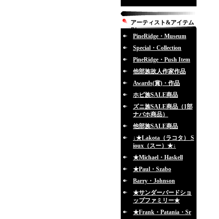
アーティスト&アイテム
別
PineRidge・Museum
Special・Collection
PineRidge・Push Item
他部族故人作家作品
Awards(賞)・作品
ホピ族SALE商品
ズニ族SALE商品（1部
ナバホ商品）
他部族SALE商品
↓★Lakota（ラコタ） S
ioux（スー）★↓
★Michael・Haskell
★Paul・Szabo
Barry・Johnson
★サンダーバードショ
ップファミリー★
★Frank・Patania・Sr