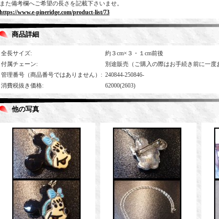
また備考欄へご希望の長さを記載下さいませ。
https://www.e-pineridge.com/product-list/73
商品詳細
全長サイズ
:
約３cm×３・１cm前後
付属チェーン
:
別途販売（ご購入の際はお手続き前に一度
管理番号（商品番号ではありません）
:
240844-250846-
消費税抜き価格
:
62000(2603)
他の写真