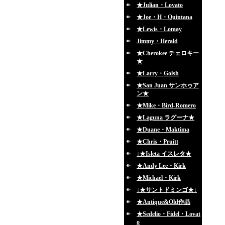
★Julian・Lovato
★Joe・H・Quintana
★Lewis・Lomay
Jimmy・Herald
★Cherokee チェロキー
★
★Larry・Golsh
★San Juan サンホゥア
ン★
★Mike・Bird-Romero
★Laguna ラグーナ★
★Duane・Maktima
★Chris・Pruitt
↓★Isleta イスレタ★
★Andy Lee・Kirk
★Michael・Kirk
↓★サントドミンゴ★↓
★Antique&Old作品
★Sedelio・Fidel・Lovat
o