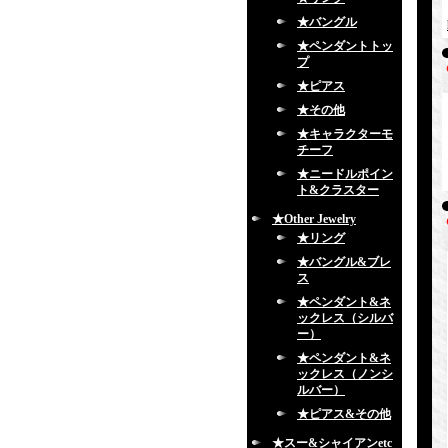
★バングル
★ペンダントトッ
プ
★ピアス
★その他
★キャラクターモ
チーフ
★ニードルポイン
ト&クラスター
★Other Jewelry
★リング
★バングル&ブレ
ス
★ペンダント&ネ
ックレス（シルバ
ー）
★ペンダント&ネ
ックレス（ノンシ
ルバー）
★ピアス&その他
★スー&シャイアンetc