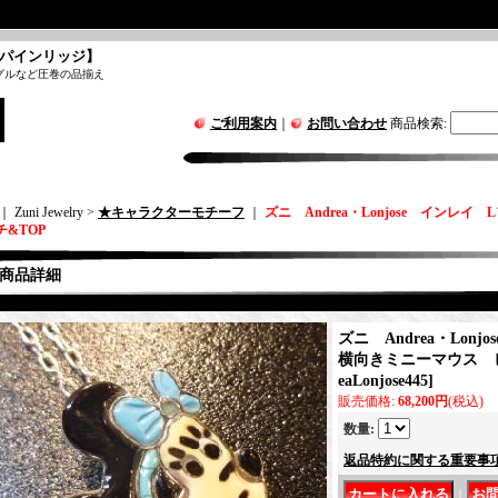
パインリッジ】
グルなど圧巻の品揃え
ご利用案内
｜
お問い合わせ
商品検索
:
｜ Zuni Jewelry >
★キャラクターモチーフ
｜
ズニ Andrea・Lonjose インレ
&TOP
商品詳細
ズニ Andrea・Lon
横向きミニーマウス 
eaLonjose445
]
販売価格
:
68,200円
(税込)
数量
:
返品特約に関する重要事
｜