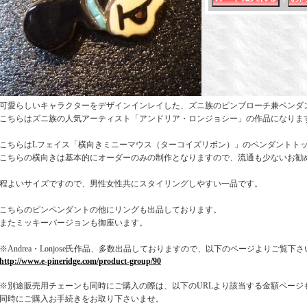
可愛らしいキャラクターをデザインインレイした、ズニ族のピンブローチ兼ペンダ
こちらはズニ族の人気アーティスト「アンドリア・ロンジョシー」の作品になりま
こちらはLフェイス「横向きミニーマウス（ターコイズリボン）」のペンダントト
こちらの横向きは基本的にオーダーのみの制作となりますので、流通も少ないお勧
程よいサイズですので、男性女性共にスタイリングしやすい一品です。
こちらのピンペンダントの他にリングも出品しております。
またミッキーバージョンも御座います。
※Andrea・Lonjose氏作品、多数出品しておりますので、以下のページよりご覧下
http://www.e-pineridge.com/product-group/90
※別途販売用チェーンも同時にご購入の際は、以下のURLより該当する金額ページ
同時にご購入お手続きをお取り下さいませ。