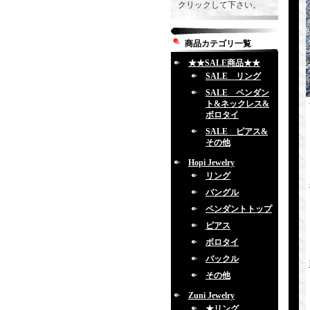
クリックして下さい。
商品カテゴリ一覧
★★SALE商品★★
SALE リング
SALE ペンダン
ト&ネックレス&
ボロタイ
SALE ピアス&
その他
Hopi Jewelry
リング
バングル
ペンダントトップ
ピアス
ボロタイ
バックル
その他
Zuni Jewelry
★リング