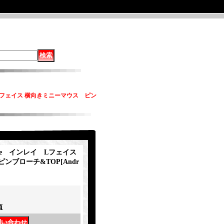
イ Lフェイス 横向きミニーマウス ピン
jose インレイ Lフェイス
ピンブローチ&TOP
[
Andr
項