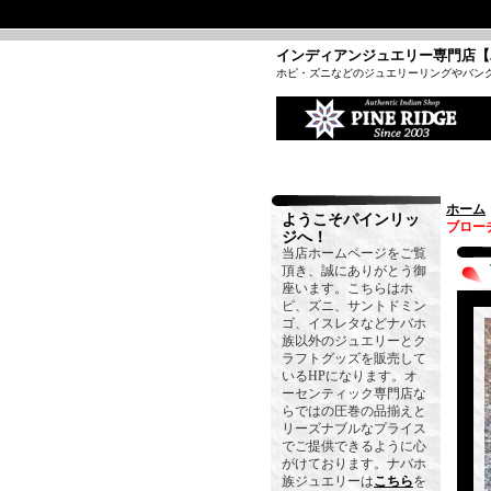
インディアンジュエリー専門店【
ホピ・ズニなどのジュエリーリングやバン
ホーム
ようこそパインリッ
ブローチ
ジへ！
当店ホームページをご覧
頂き、誠にありがとう御
座います。こちらはホ
ピ、ズニ、サントドミン
ゴ、イスレタなどナバホ
族以外のジュエリーとク
ラフトグッズを販売して
いるHPになります。オ
ーセンティック専門店な
らではの圧巻の品揃えと
リーズナブルなプライス
でご提供できるように心
がけております。ナバホ
族ジュエリーは
こちら
を